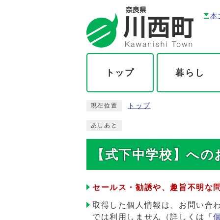
本
トップ
暮らし
トップ
現在位置
あしあと
【式下中学校】へのお
セールス・勧誘や、趣旨不明な
取得した個人情報は、お問い合
では利用しません（詳しくは「