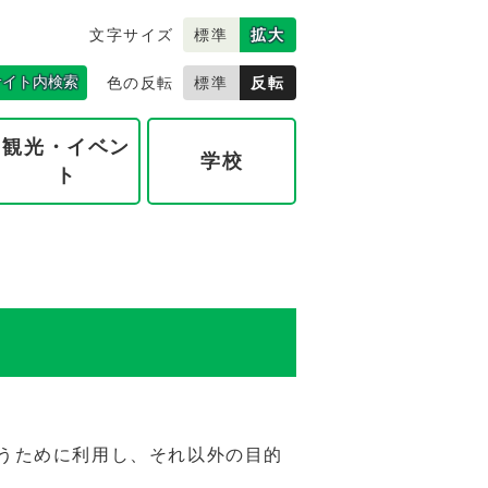
文字サイズ
標準
拡大
サイト内検索
色の反転
標準
反転
観光・イベン
学校
ト
うために利用し、それ以外の目的