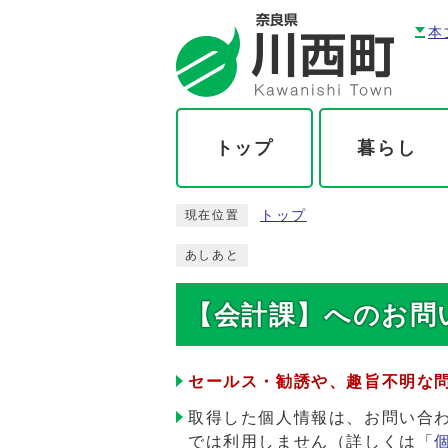
本
トップ
暮らし
トップ
現在位置
あしあと
【会計課】へのお問い
セールス・勧誘や、趣旨不明な
取得した個人情報は、お問い合
では利用しません（詳しくは「