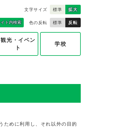
文字サイズ
標準
拡大
サイト内検索
色の反転
標準
反転
観光・イベン
学校
ト
うために利用し、それ以外の目的