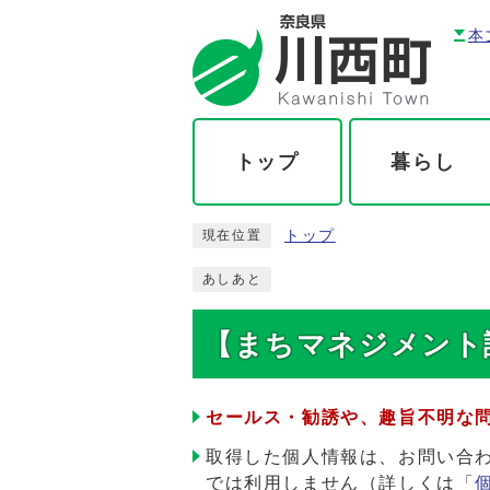
本
トップ
暮らし
トップ
現在位置
あしあと
【まちマネジメント課
セールス・勧誘や、趣旨不明な
取得した個人情報は、お問い合
では利用しません（詳しくは「