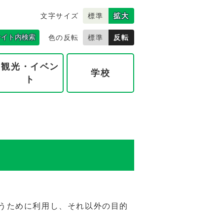
文字サイズ
標準
拡大
サイト内検索
色の反転
標準
反転
観光・イベン
学校
ト
うために利用し、それ以外の目的