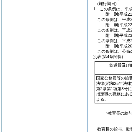
(施行期日)
1
この条例は、平成
附
則
(平成2
この条例は、平成2
附
則
(平成2
この条例は、平成2
附
則
(平成2
この条例は、平成2
附
則
(平成2
この条例は、公布の
別表
(第4条関係)
鉄道賃及び
国家公務員等の旅
法律
(昭和25年法律
第2条第1項第3号
指定職の職務にあ
よる。
○教育長の給
教育長の給与、勤