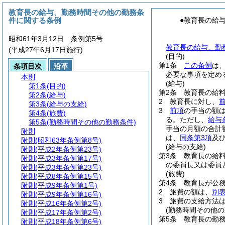
教育長の給与、勤務時間その他の勤務条
件に関する条例
●教育長の給
昭和61年3月12日 条例第5号
教育長の給与、勤務
(平成27年6月17日施行)
(目的)
第1条
この条例
は
条項目次
沿革
必要な事項を定め
本則
(給与)
第1条
(目的)
第2条
教育長の給料
第2条
(給与)
2
教育長に対し、
第3条
(給与の支給)
3
前項
の手当の額
第4条
(旅費)
る。
ただし、
給与
第5条
(勤務時間その他の勤務条件)
手当の月額の合計額
附則
は、
同条第3項
及
附則
(昭和63年条例第8号)
(給与の支給)
附則
(平成2年条例第23号)
第3条
教育長の給
附則
(平成3年条例第17号)
の委員長又は委員
附則
(平成3年条例第23号)
(旅費)
附則
(平成8年条例第15号)
第4条
教育長が公
附則
(平成9年条例第1号)
2
旅費の額は、
別
附則
(平成9年条例第16号)
3
旅費の支給方法
附則
(平成16年条例第2号)
(勤務時間その他の
附則
(平成17年条例第2号)
第5条
教育長の勤
附則
(平成18年条例第6号)