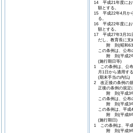
14
平成21年度に
額とする。
15
平成22年4月
る。
16
平成22年度に
額とする。
17
平成27年3月
だし、教育長に支
附
則
(昭和6
この条例は、公布の
附
則
(平成2
(施行期日等)
1
この条例は、公
月1日から適用す
(期末手当の内払)
2
改正後の条例の
正後の条例の規定
附
則
(平成3
この条例は、公布
附
則
(平成3
この条例は、平成
附
則
(平成8
(施行期日)
1
この条例は、平成
附
則
(平成9