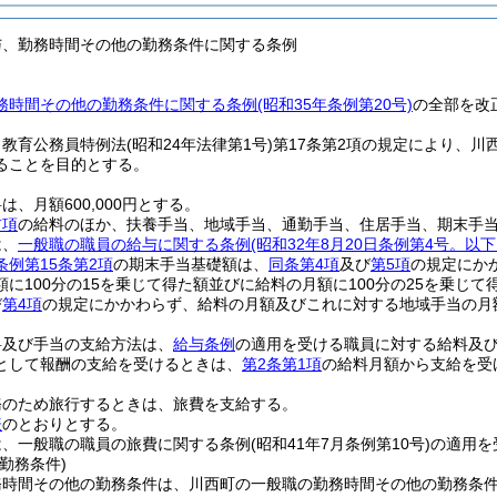
与、勤務時間その他の勤務条件に関する条例
時間その他の勤務条件に関する条例(昭和35年条例第20号)
の全部を改
、教育公務員特例法
(昭和24年法律第1号)
第17条第2項の規定により、
ることを目的とする。
は、月額600,000円とする。
前項
の給料のほか、扶養手当、地域手当、通勤手当、住居手当、期末手
は、
一般職の職員の給与に関する条例
(昭和32年8月20日条例第4号。以
条例第15条第2項
の期末手当基礎額は、
同条第4項
及び
第5項
の規定にか
に100分の15を乗じて得た額並びに給料の月額に100分の25を乗じ
び
第4項
の規定にかかわらず、給料の月額及びこれに対する地域手当の月額
料及び手当の支給方法は、
給与条例
の適用を受ける職員に対する給料及
として報酬の支給を受けるときは、
第2条第1項
の給料月額から支給を受
務のため旅行するときは、旅費を支給する。
表
のとおりとする。
は、一般職の職員の旅費に関する条例
(昭和41年7月条例第10号)
の適用を
勤務条件)
務時間その他の勤務条件は、川西町の一般職の勤務時間その他の勤務条