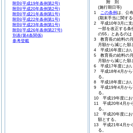
附
則
附則
(平成19年条例第2号)
(施行期日等)
附則
(平成20年条例第2号)
1
この条例
は、公布
附則
(平成21年条例第1号)
(期末手当に関する
附則
(平成22年条例第1号)
2
平成10年3月に
附則
(平成23年条例第1号)
一部を改正する条
附則
(平成26年条例第27号)
の55」とあるのは
別表
(第4条関係)
3
教育長の給料の月
参考登載
月額から減じた額
4
平成16年度にお
5
教育長の給料の月
月額から減じた額
6
平成17年度にお
7
平成18年4月か
る。
8
平成18年度にお
9
平成19年4月か
る。
10
平成19年度に
11
平成20年4月
る。
12
平成20年度に
額とする。
13
平成21年4月
る。