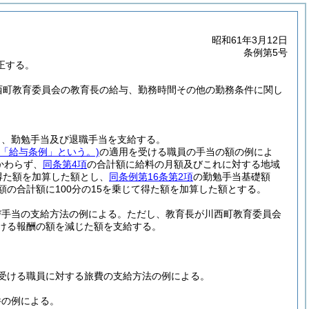
昭和61年3月12日
条例第5号
正する。
川西町教育委員会の教育長の給与、勤務時間その他の勤務条件に関し
当、勤勉手当及び退職手当を支給する。
下「給与条例」という。)
の適用を受ける職員の手当の額の例によ
かわらず、
同条第4項
の合計額に給料の月額及びこれに対する地域
て得た額を加算した額とし、
同条例第16条第2項
の勤勉手当基礎額
の合計額に100分の15を乗じて得た額を加算した額とする。
び手当の支給方法の例による。
ただし、教育長が川西町教育委員会
ける報酬の額を減じた額を支給する。
受ける職員に対する旅費の支給方法の例による。
件の例による。