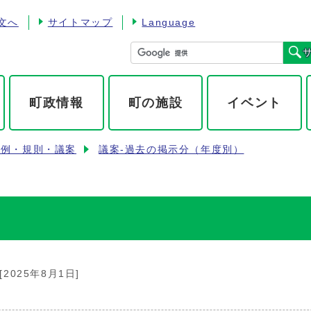
文へ
サイトマップ
Language
町政情報
町の施設
イベント
条例・規則・議案
議案-過去の掲示分（年度別）
[2025年8月1日]