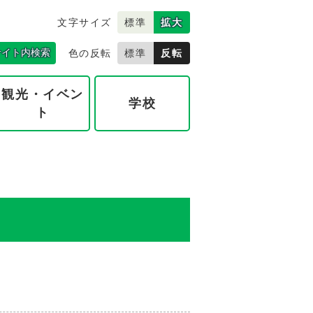
文字サイズ
標準
拡大
サイト内検索
色の反転
標準
反転
観光・イベン
学校
ト