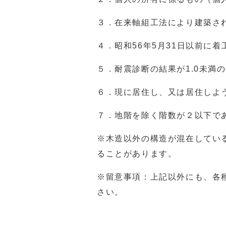
３．在来軸組工法により建築さ
４．昭和56年5月31日以前に
５．耐震診断の結果が1.0未満
６．現に居住し、又は居住しよ
７．地階を除く階数が２以下で
※木造以外の構造が混在してい
ることがあります。
※留意事項：上記以外にも、各
さい。