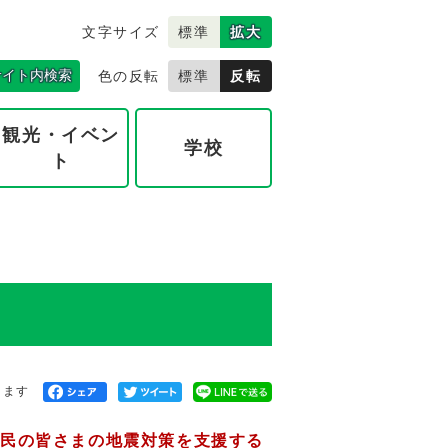
文字サイズ
標準
拡大
サイト内検索
色の反転
標準
反転
観光・イベン
学校
ト
きます
民の皆さまの地震対策を支援する