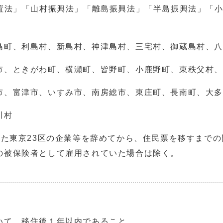
措置法」「山村振興法」「離島振興法」「半島振興法」「
島町、利島村、新島村、神津島村、三宅村、御蔵島村、
市、ときがわ町、横瀬町、皆野町、小鹿野町、東秩父村
市、富津市、いすみ市、南房総市、東庄町、長南町、大多
川村
いた東京23区の企業等を辞めてから、住民票を移すまでの
の被保険者として雇用されていた場合は除く。
いて、移住後１年以内であること