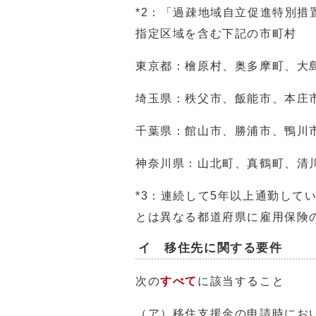
*2：「過疎地域自立促進特別
指定区域を含む下記の市町村
東京都：檜原村、奥多摩町、大
埼玉県：秩父市、飯能市、本庄
千葉県：館山市、勝浦市、鴨川
神奈川県：山北町、真鶴町、清
*3：連続して5年以上通勤して
とは異なる都道府県に雇用保険
イ 移住先に関する要件
次の
すべて
に該当すること
（ア）移住支援金の申請時にお