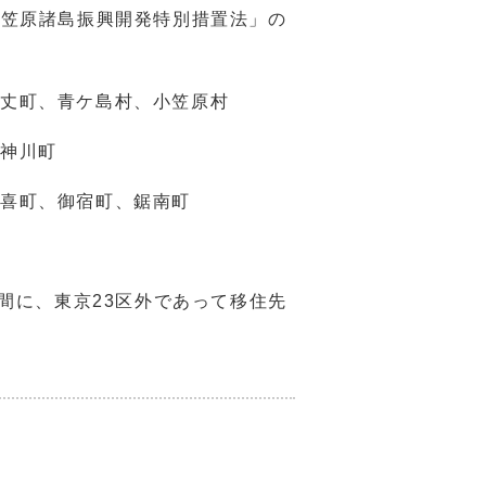
小笠原諸島振興開発特別措置法」の
八丈町、青ケ島村、小笠原村
、神川町
喜町、御宿町、鋸南町
間に、東京23区外であって移住先