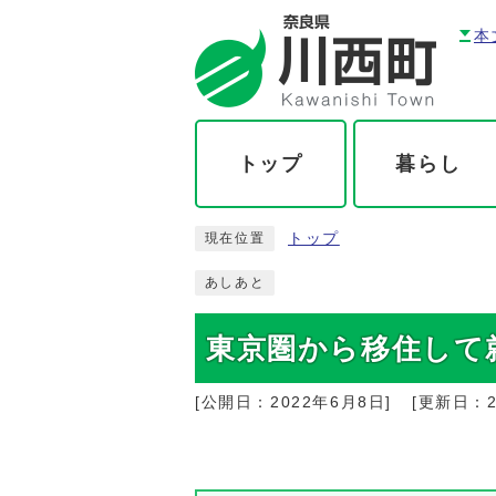
本
トップ
暮らし
トップ
現在位置
あしあと
東京圏から移住して
[公開日：
2022年6月8日
]
[更新日：