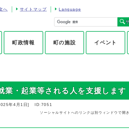
文へ
サイトマップ
Language
町政情報
町の施設
イベント
就業・起業等される人を支援します
2025年4月1日
]
ID:7051
ソーシャルサイトへのリンクは別ウィンドウで開