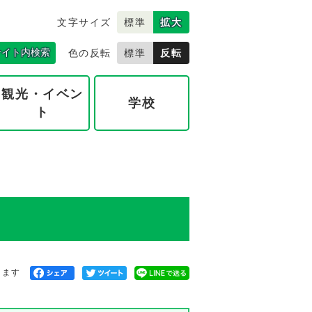
文字サイズ
標準
拡大
サイト内検索
色の反転
標準
反転
観光・イベン
学校
ト
きます