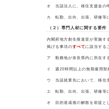
オ 当該法人に、移住支援金の
カ 転勤、出向、出張、研修等
（２）専門人材に関する要件
内閣府地方創生推進室が実施す
掲げる事項の
すべて
に該当する
ア 勤務地が奈良県内に所在す
イ 週20時間以上の無期雇用
ウ 当該就業先において、移住
エ 転勤、出向、出張、研修等
オ 目的達成後の解散を前提と