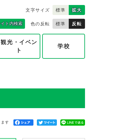
文字サイズ
標準
拡大
サイト内検索
色の反転
標準
反転
観光・イベン
学校
ト
きます