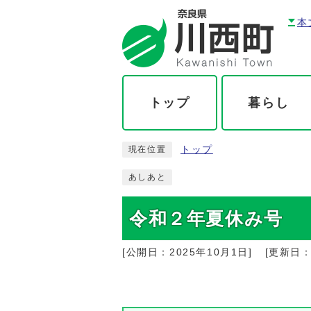
本
トップ
暮らし
トップ
現在位置
あしあと
令和２年夏休み号
[公開日：
2025年10月1日
]
[更新日