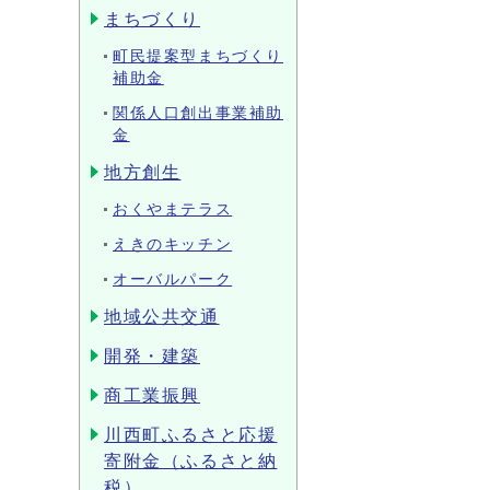
まちづくり
町民提案型まちづくり
補助金
関係人口創出事業補助
金
地方創生
おくやまテラス
えきのキッチン
オーバルパーク
地域公共交通
開発・建築
商工業振興
川西町ふるさと応援
寄附金（ふるさと納
税）