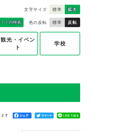
文字サイズ
標準
拡大
サイト内検索
色の反転
標準
反転
観光・イベン
学校
ト
きます