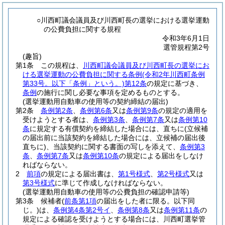
○川西町議会議員及び川西町長の選挙における選挙運動
の公費負担に関する規程
令和3年6月1日
選管規程第2号
(趣旨)
第1条
この規程は、
川西町議会議員及び川西町長の選挙にお
ける選挙運動の公費負担に関する条例
(令和2年川西町条例
第33号。以下「条例」という。)
第12条
の規定に基づき、
条例
の施行に関し必要な事項を定めるものとする。
(選挙運動用自動車の使用等の契約締結の届出)
第2条
条例第2条
、
条例第6条
又は
条例第9条
の規定の適用を
受けようとする者は、
条例第3条
、
条例第7条
又は
条例第10
条
に規定する有償契約を締結した場合には、直ちに
(立候補
の届出前に当該契約を締結した場合には、立候補の届出後
直ちに)
、当該契約に関する書面の写しを添えて、
条例第3
条
、
条例第7条
又は
条例第10条
の規定による届出をしなけ
ればならない。
2
前項
の規定による届出書は、
第1号様式
、
第2号様式
又は
第3号様式
に準じて作成しなければならない。
(選挙運動用自動車の使用等の公費負担の確認申請等)
第3条
候補者
(
前条第1項
の届出をした者に限る。以下同
じ。)
は、
条例第4条第2号イ
、
条例第8条
又は
条例第11条
の
規定による確認を受けようとする場合には、川西町選挙管