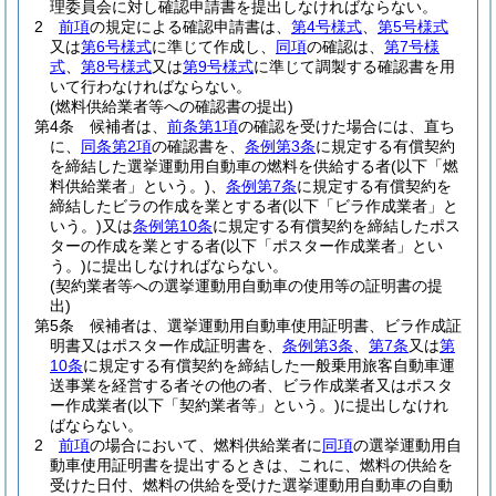
理委員会に対し確認申請書を提出しなければならない。
2
前項
の規定による確認申請書は、
第4号様式
、
第5号様式
又は
第6号様式
に準じて作成し、
同項
の確認は、
第7号様
式
、
第8号様式
又は
第9号様式
に準じて調製する確認書を用
いて行わなければならない。
(燃料供給業者等への確認書の提出)
第4条
候補者は、
前条第1項
の確認を受けた場合には、直ち
に、
同条第2項
の確認書を、
条例第3条
に規定する有償契約
を締結した選挙運動用自動車の燃料を供給する者
(以下「燃
料供給業者」という。)
、
条例第7条
に規定する有償契約を
締結したビラの作成を業とする者
(以下「ビラ作成業者」と
いう。)
又は
条例第10条
に規定する有償契約を締結したポス
ターの作成を業とする者
(以下「ポスター作成業者」とい
う。)
に提出しなければならない。
(契約業者等への選挙運動用自動車の使用等の証明書の提
出)
第5条
候補者は、選挙運動用自動車使用証明書、ビラ作成証
明書又はポスター作成証明書を、
条例第3条
、
第7条
又は
第
10条
に規定する有償契約を締結した一般乗用旅客自動車運
送事業を経営する者その他の者、ビラ作成業者又はポスタ
ー作成業者
(以下「契約業者等」という。)
に提出しなけれ
ばならない。
2
前項
の場合において、燃料供給業者に
同項
の選挙運動用自
動車使用証明書を提出するときは、これに、燃料の供給を
受けた日付、燃料の供給を受けた選挙運動用自動車の自動