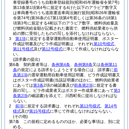
車登録番号のうち自動車登録規則
(昭和45年運輸省令第7号)
第13条第1項第4号に規定する4けた以下のアラビア数字又
は車両番号のうち道路運送車両法施行規則
(昭和26年運輸省
令第74号)
第36条の17第1項第4号若しくは第36条の18第1
項第3号に規定する4桁以下のアラビア数字、燃料供給量及
び燃料供給金額が記載された書面で、燃料供給業者から供
給の際に受領したものの写しを添付しなければならない。
3
第1項
に規定する選挙運動用自動車使用証明書、ポスター
作成証明書及びビラ作成証明書は、それぞれ
第10号様式
、
第11号様式
及び
第12号様式
に準じて作成しなければならな
い。
(請求書の提出)
第6条
契約業者等は、
条例第4条
、
条例第8条
又は
条例第11
条
の規定による請求をしようとする場合には、請求書に
前
条第1項
の選挙運動用自動車使用証明書、ビラ作成証明書又
はポスター作成証明書
(当該証明書のほかに、燃料供給業者
にあっては
第3条
2項の確認書及び
前条第2項
に規定する書
面の写し、ビラ作成業者又はポスター作成業者にあって
第3
条第2項
の確認書)
を添えて、川西町長に提出しなければな
らない。
2
前項
に規定する請求書は、それぞれ
第13号様式
、
第14号
様式
及び
第15号様式
に準じて作成しなければならない。
(その他)
第7条
この規程に定めるもののほか、必要な事項は、別に定
める。