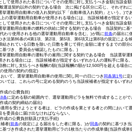
として使用された各日についてその使用に対し支払うべき金額
(当該金額
般運送契約以外の契約である場合 次に掲げる区分に応じ、それぞれに
選挙運動用自動車の借入れ契約
(以下「自動車借入れ契約」という。)
で
以上の選挙運動用自動車が使用される場合には、当該候補者が指定するい
として使用された各日についてその使用に対し支払うべき金額
(当該金額
選挙運動用自動車の燃料の供給に関する契約である場合 当該契約に基
に代わり使用される他の選挙運動用自動車を含む。)
が既に
前条
の届出に係
つき法第86条の4第1項、第2項、第5項、第6項又は第8項の規定によ
締結されている日数を除いた日数を乗じて得た金額に達するまでの部分
に基づき、委員会が確認したものに限る。)
選挙運動用自動車の運転手の雇用に関する契約である場合 当該選挙運
用される場合には、当該候補者が指定するいずれか1人の運転手に限る。
勤務に対し支払うべき報酬の額
(当該報酬の額が12,500円を超える場合には
の使用の契約の指定)
において、選挙運動用自動車の使用に関し同一の日につき
同条第1号
に定
ついては、これらの号に定める契約のうち当該候補者が指定するいずれ
。
作成の公費負担)
8条
に定める額の範囲内で、選挙運動用ビラを無料で作成することがで
作成の契約締結の届出)
の適用を受けようとする者は、ビラの作成を業とする者との間において
旨を委員会に届け出なければならない。
の作成の公費負担額及び支払手続)
候補者
(
前条
の規定による届出をした者に限る。)
が
同条
の契約に基づき当
に基づき作成された選挙運動用ビラの1枚当たりの作成単価
(当該作成単