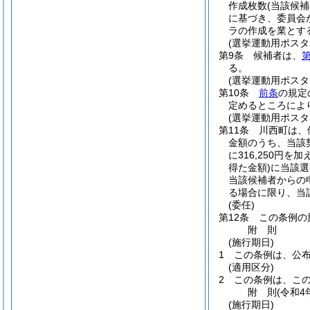
作成枚数
(当該候
に基づき、委員会
ラの作成を業とす
(選挙運動用ポスタ
第9条
候補者は、
第
る。
(選挙運動用ポス
第10条
前条
の規定
定めるところによ
(選挙運動用ポス
第11条
川西町は、
金額のうち、当該
に316,250円
得た金額)
に当該選
当該候補者からの
る場合に限り、当
(委任)
第12条
この条例の
附
則
(施行期日)
1
この条例は、公
(適用区分)
2
この条例は、こ
附
則
(令和4
(施行期日)