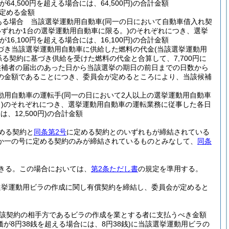
が64,500円を超える場合には、64,500円)
の合計金額
定める金額
ある場合 当該選挙運動用自動車
(同一の日において自動車借入れ契
ずれか1台の選挙運動用自動車に限る。)
のそれぞれにつき、選挙
が16,100円を超える場合には、16,100円)
の合計金額
づき当該選挙運動用自動車に供給した燃料の代金
(当該選挙運動用
る契約に基づき供給を受けた燃料の代金と合算して、7,700円に
る候補者の届出のあった日から当該選挙の期日の前日までの日数から
の金額であることにつき、委員会が定めるところにより、当該候補
動用自動車の運転手
(同一の日において2人以上の選挙運動用自動車
)
のそれぞれにつき、選挙運動用自動車の運転業務に従事した各日
、12,500円)
の合計金額
める契約と
同条第2号
に定める契約とのいずれもが締結されている
か一の号に定める契約のみが締結されているものとみなして、
同条
きる。
この場合においては、
第2条ただし書
の規定を準用する。
選挙運動用ビラの作成に関し有償契約を締結し、委員会が定めると
該契約の相手方であるビラの作成を業とする者に支払うべき金額
価が8円38銭を超える場合には、8円38銭)
に当該選挙運動用ビラの