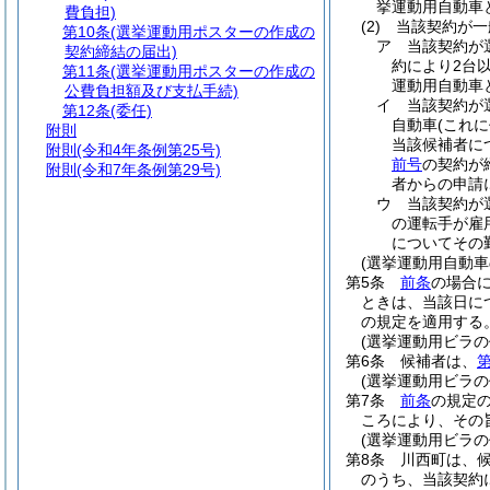
挙運動用自動車
費負担)
(2)
当該契約が一
第10条
(選挙運動用ポスターの作成の
ア
当該契約が
契約締結の届出)
約により2台
第11条
(選挙運動用ポスターの作成の
運動用自動車
公費負担額及び支払手続)
イ
当該契約が
第12条
(委任)
自動車
(これ
附則
当該候補者に
附則
(令和4年条例第25号)
前号
の契約が
附則
(令和7年条例第29号)
者からの申請
ウ
当該契約が
の運転手が雇
についてその
(選挙運動用自動車
第5条
前条
の場合
ときは、当該日に
の規定を適用する
(選挙運動用ビラの
第6条
候補者は、
第
(選挙運動用ビラの
第7条
前条
の規定
ころにより、その
(選挙運動用ビラ
第8条
川西町は、
のうち、当該契約