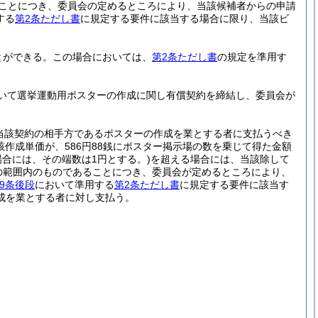
あることにつき、委員会の定めるところにより、当該候補者からの申請
する
第2条ただし書
に規定する要件に該当する場合に限り、当該ビ
とができる。
この場合においては、
第2条ただし書
の規定を準用す
いて選挙運動用ポスターの作成に関し有償契約を締結し、委員会が
当該契約の相手方であるポスターの作成を業とする者に支払うべき
該作成単価が、586円88銭にポスター掲示場の数を乗じて得た金額
場合には、その端数は1円とする。)
を超える場合には、当該除して
の範囲内のものであることにつき、委員会が定めるところにより、
9条後段
において準用する
第2条ただし書
に規定する要件に該当す
成を業とする者に対し支払う。