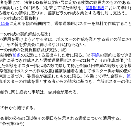
補者を通じて、法第142条第1項第7号に定める枚数の範囲内のもので
が確認したものに限る。)
を乗じて得た金額を、
第6条後段
において準用
る者からの請求に基づき、当該ビラの作成を業とする者に対し支払う。
ーの作成の公費負担)
11条
に定める額の範囲内で、選挙運動用ポスターを無料で作成するこ
ターの作成の契約締結の届出)
の適用を受けようとする者は、ポスターの作成を業とする者との間にお
り、その旨を委員会に届け出なければならない。
ターの作成の公費負担額及び支払手続)
候補者
(
前条
の規定による届出をした者に限る。)
が
同条
の契約に基づき
契約に基づき作成された選挙運動用ポスターの1枚当たりの作成単価
(当
を加えた金額をポスター掲示場の数で除して得た金額
(1円未満の端数がある
挙運動用ポスターの作成枚数
(当該候補者を通じてポスター掲示場の数
申請に基づき、委員会が確認したものに限る。)
を乗じて得た金額を、
第
該ポスターの作成を業とする者からの請求に基づき、当該ポスターの作
施行に関し必要な事項は、委員会が定める。
布の日から施行する。
の条例の公布の日以後その期日を告示される選挙について適用する。
年
条例第25号)