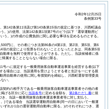
令和2年12月25日
条例第33号
項、第142条第11項及び第143条第15項の規定に基づき、川西町議会
う。)
の使用、法第142条第1項第7号のビラ
(以下「選挙運動用ビ
いう。)
の作成の公費負担に関し必要な事項を定めるものとする。
4,500円に、その者につき法第86条の4第1項、第2項、第5項、第6
条第4項の規定により投票を行わないこととなったときは、同条第5項
自動車を無料で使用することができる。
ただし、当該候補者に係
に帰属することとならない場合に限る。
第1号ハに規定する一般乗用旅客自動車運送事業を経営する者
(以下
する場合には、当該適用を受けようとする者と生計を一にする親
動用自動車の使用に関し有償契約を締結し、川西町選挙管理委員
らない。
該契約の相手方である一般乗用旅客自動車運送事業者その他の者
に掲げる区分に応じ
当該各号
に定める金額を、
第2条ただし書
に規
づき、当該一般乗用旅客自動車運送事業者等に対し支払う。
。)
である場合 当該選挙運動用自動車
(同一の日において一般運
いずれか1台の選挙運動用自動車に限る。)
のそれぞれにつき、選