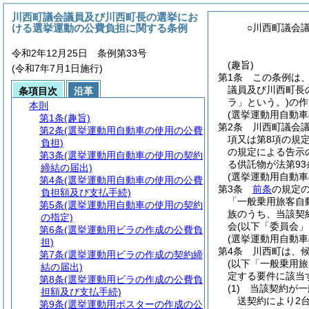
川西町議会議員及び川西町長の選挙にお
ける選挙運動の公費負担に関する条例
○川西町議会
令和2年12月25日 条例第33号
(趣旨)
(令和7年7月1日施行)
第1条
この条例は
議員及び川西町長
条項目次
沿革
ラ」という。)
の作
本則
(選挙運動用自動車
第1条
(趣旨)
第2条
川西町議会
第2条
(選挙運動用自動車の使用の公費
項又は第8項の規
負担)
の規定による告示
第3条
(選挙運動用自動車の使用の契約
る供託物が法第93
締結の届出)
(選挙運動用自動
第4条
(選挙運動用自動車の使用の公費
第3条
前条
の規定
負担額及び支払手続)
「一般乗用旅客自
第5条
(選挙運動用自動車の使用の契約
族のうち、当該契
の指定)
会
(以下「委員会」
第6条
(選挙運動用ビラの作成の公費負
(選挙運動用自動
担)
第4条
川西町は、
第7条
(選挙運動用ビラの作成の契約締
(以下「一般乗用
結の届出)
定する要件に該当
第8条
(選挙運動用ビラの作成の公費負
(1)
当該契約が一
担額及び支払手続)
送契約により2
第9条
(選挙運動用ポスターの作成の公