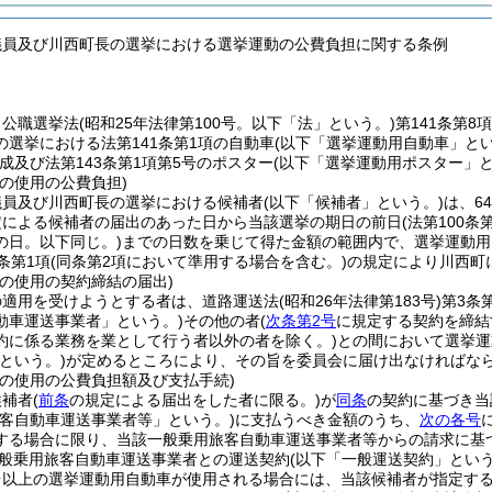
議員及び川西町長の選挙における選挙運動の公費負担に関する条例
、公職選挙法
(昭和25年法律第100号。以下「法」という。)
第141条第8
の選挙における法第141条第1項の自動車
(以下「選挙運動用自動車」とい
成及び法第143条第1項第5号のポスター
(以下「選挙運動用ポスター」と
の使用の公費負担)
議員及び川西町長の選挙における候補者
(以下「候補者」という。)
は、6
定による候補者の届出のあった日から当該選挙の期日の前日
(法第100
の日。以下同じ。)
までの日数を乗じて得た金額の範囲内で、選挙運動用
条第1項
(同条第2項において準用する場合を含む。)
の規定により川西町
車の使用の契約締結の届出)
の適用を受けようとする者は、道路運送法
(昭和26年法律第183号)
第3条
動車運送事業者」という。)
その他の者
(
次条第2号
に規定する契約を締結
約に係る業務を業として行う者以外の者を除く。)
との間において選挙運
という。)
が定めるところにより、その旨を委員会に届け出なければな
車の使用の公費負担額及び支払手続)
候補者
(
前条
の規定による届出をした者に限る。)
が
同条
の契約に基づき当
旅客自動車運送事業者等」という。)
に支払うべき金額のうち、
次の各号
する場合に限り、当該一般乗用旅客自動車運送事業者等からの請求に基
般乗用旅客自動車運送事業者との運送契約
(以下「一般運送契約」という
台以上の選挙運動用自動車が使用される場合には、当該候補者が指定する