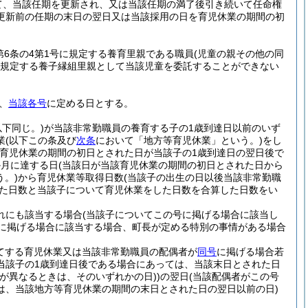
て、当該任期を更新され、又は当該任期の満了後引き続いて任命権
更新前の任期の末日の翌日又は当該採用の日を育児休業の期間の初
第6条の4第1号に規定する養育里親である職員
(児童の親その他の同
号に規定する養子縁組里親として当該児童を委託することができない
、
当該各号
に定める日とする。
下同じ。)
が当該非常勤職員の養育する子の1歳到達日以前のいず
業
(以下この条及び
次条
において「地方等育児休業」という。)
をし
該育児休業の期間の初日とされた日が当該子の1歳到達日の翌日後で
か月に達する日
(当該日が当該育児休業の期間の初日とされた日から
。)
から育児休業等取得日数
(当該子の出生の日以後当該非常勤職
った日数と当該子について育児休業をした日数を合算した日数をい
れにも該当する場合
(当該子についてこの号に掲げる場合に該当し
に掲げる場合に該当する場合、町長が定める特別の事情がある場合
てする育児休業又は当該非常勤職員の配偶者が
同号
に掲げる場合若
当該子の1歳到達日後である場合にあっては、当該末日とされた日
が異なるときは、そのいずれかの日)
)
の翌日
(当該配偶者がこの号
は、当該地方等育児休業の期間の末日とされた日の翌日以前の日)