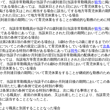
いて、当該非常勤職員が当該子の1歳到達日
(当該非常勤職員が
前号
に掲
後である場合にあっては、当該末日とされた日)
において育児休業をして
掲げる場合又はこれに相当する場合に該当してする地方等育児休業の期
とされた日)
において地方等育児休業をしている場合
歳到達日後の期間について育児休業をすることが継続的な勤務のために
いて、当該非常勤職員が当該子の1歳到達日
(当該非常勤職員が
前号
に掲
後である場合にあっては、当該末日とされた日)
後の期間においてこの号
第1項の条例で定める場合)
法第2条第1項の条例で定める場合は、1歳6か月から2歳に達するまで
子についてこの条の規定に該当して育児休業をしている場合であって
次条
町長は定める特別の事情がある場合にあっては
同号
に掲げる場合に該当
員が当該子の1歳6か月到達日の翌日
(当該非常勤職員の配偶者がこの条
あっては、当該地方等育児休業の期間の末日とされた日の翌日以前の日)
て、当該非常勤職員が当該子の1歳6か月到達日において育児休業をして
育児休業をしている場合
6か月到達日後の期間について育児休業をすることが継続的な勤務のた
て、当該非常勤職員が当該子の1歳6か月到達日後の期間においてこの
第1項ただし書の条例で定める特別の事情)
2条第1項の条例で定める特別の事情は、次に掲げる事情とする。
ている職員が、産前の休業を始め、又は出産したことにより、当該育児
合に該当することとなったこと。
合
により職員と別居することとなった場合