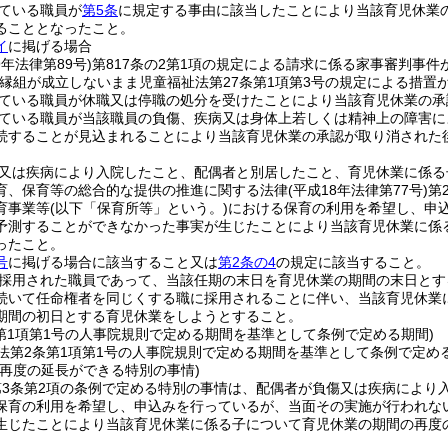
ている職員が
第5条
に規定する事由に該当したことにより当該育児休業
ることとなったこと。
イ
に掲げる場合
9年法律第89号)
第817条の2第1項の規定による請求に係る家事審判事件
縁組が成立しないまま児童福祉法第27条第1項第3号の規定による措置
ている職員が休職又は停職の処分を受けたことにより当該育児休業の承
ている職員が当該職員の負傷、疾病又は身体上若しくは精神上の障害に
続することが見込まれることにより当該育児休業の承認が取り消された
又は疾病により入院したこと、配偶者と別居したこと、育児休業に係る
育、保育等の総合的な提供の推進に関する法律
(平成18年法律第77号)
第
育事業等
(以下「保育所等」という。)
における保育の利用を希望し、申
予測することができなかった事実が生じたことにより当該育児休業に係
ったこと。
号
に掲げる場合に該当すること又は
第2条の4
の規定に該当すること。
採用された職員であって、当該任期の末日を育児休業の期間の末日とす
続いて任命権者を同じくする職に採用されることに伴い、当該育児休業
期間の初日とする育児休業をしようとすること。
条第1項第1号の人事院規則で定める期間を基準として条例で定める期間)
法第2条第1項第1号の人事院規則で定める期間を基準として条例で定め
の再度の延長ができる特別の事情)
第3条第2項の条例で定める特別の事情は、配偶者が負傷又は疾病により
保育の利用を希望し、申込みを行っているが、当面その実施が行われな
生じたことにより当該育児休業に係る子について育児休業の期間の再度