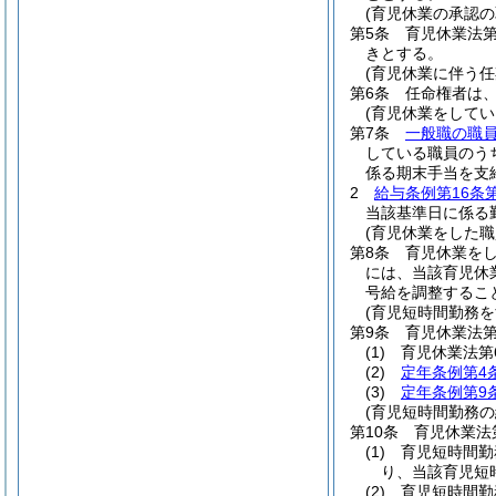
(育児休業の承認の
第5条
育児休業法
きとする。
(育児休業に伴う
第6条
任命権者は
(育児休業をして
第7条
一般職の職
している職員のう
係る期末手当を支
2
給与条例第16条
当該基準日に係る
(育児休業をした
第8条
育児休業を
には、当該育児休
号給を調整するこ
(育児短時間勤務
第9条
育児休業法第
(1)
育児休業法第
(2)
定年条例第4
(3)
定年条例第9
(育児短時間勤務
第10条
育児休業法
(1)
育児短時間勤
り、当該育児短
(2)
育児短時間勤