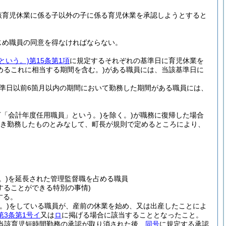
該育児休業に係る子以外の子に係る育児休業を承認しようとすると
じめ職員の同意を得なければならない。
という。)
第15条第1項
に規定するそれぞれの基準日に育児休業を
めるこれに相当する期間を含む。)
がある職員には、当該基準日に
準日以前6箇月以内の期間において勤務した期間がある職員には、
下「会計年度任用職員」という。)
を除く。)
が職務に復帰した場合
き続き勤務したものとみなして、町長が規則で定めるところにより、
。)
を延長された管理監督職を占める職員
することができる特別の事情)
する。
。)
をしている職員が、産前の休業を始め、又は出産したことによ
第3条第1号イ
又は
ロ
に掲げる場合に該当することとなったこと。
当該育児短時間勤務の承認が取り消された後、
同号
に規定する承認