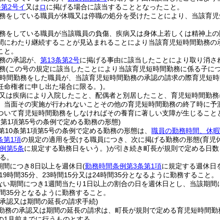
条第2号イ
又は
ロ
に掲げる場合に該当することとなったこと。
務をしている職員が休職又は停職の処分を受けたことにより、当該育児
務をしている職員が当該職員の負傷、疾病又は身体上若しくは精神上の
間にわたり継続することが見込まれることにより当該育児短時間勤務の
こと。
務の承認が、
第13条第2号
に掲げる事由に該当したことにより取り消さ
務
(この号の規定に該当したことにより当該育児短時間勤務に係る子につ
短時間勤務をした職員が、当該育児短時間勤務の承認の請求の際育児短
任命権者に申し出た場合に限る。)
。
又は疾病により入院したこと、配偶者と別居したこと、育児短時間勤務
、当面その実施が行われないことその他の育児短時間勤務の終了時に予
ついて育児短時間勤務をしなければその養育に著しい支障が生じること
条第1項第5号の条例で定める勤務の形態)
第10条第1項第5号の条例で定める勤務の形態は、
職員の勤務時間、休暇
条第1項
の規定の適用を受ける職員につき、次に掲げる勤務の形態
(育児
例第5条
に規定する勤務日をいう。)
が引き続き町長が規則で定める日数
る。
期間につき8日以上を週休日
(
勤務時間条例第3条第1項
に規定する週休日
、19時間35分、23時間15分又は24時間35分となるように勤務すること。
ない期間につき1週間当たり1日以上の割合の日を週休日とし、当該期間につ
時間35分となるように勤務すること。
の承認又は期間の延長の請求手続)
勤務の承認又は期間の延長の請求は、町長が規則で定める育児短時間勤
の1月前までに行うものとする。