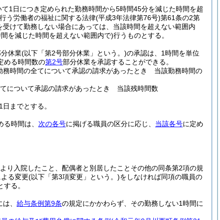
て1日につき定められた勤務時間から5時間45分を減じた時間を超
を行う労働者の福祉に関する法律
(平成3年法律第76号)
第61条の2第
を受けて勤務しない場合にあっては、当該時間を超えない範囲内
間を減じた時間を超えない範囲内で)
行うものとする。
部分休業
(以下「第2号部分休業」という。)
の承認は、1時間を単位
定める時間数の
第2号
部分休業を承認することができる。
勤務時間の全てについて承認の請求があったとき 当該勤務時間の
全てについて承認の請求があったとき 当該残時間数
31日までとする。
める時間は、
次の各号
に掲げる職員の区分に応じ、
当該各号
に定め
により入院したこと、配偶者と別居したことその他の同条第2項の規
による変更
(以下「第3項変更」という。)
をしなければ同項の職員の
とする。
には、
給与条例第9条
の規定にかかわらず、その勤務しない1時間に