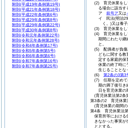
(2)
育児休業をし
附則
(平成19年条例第19号)
る場合に該当す
附則
(平成21年条例第18号)
ア
前号ア
又は
附則
(平成22年条例第6号)
イ
民法
(明治2
附則
(平成29年条例第8号)
く。)
又は養子
附則
(平成29年条例第22号)
(3)
育児休業をし
附則
(平成30年条例第8号)
(4)
育児休業をし
附則
(令和元年条例第22号)
期間にわたり継
附則
(令和元年条例第28号)
と。
附則
(令和4年条例第17号)
(5)
配偶者が負傷
附則
(令和5年条例第5号)
どもに関する教
附則
(令和6年条例第6号)
定する家庭的保
附則
(令和7年条例第16号)
休業の終了時に
附則
(令和7年条例第25号)
生じることとな
(6)
第2条の3第3
(7)
任期を定めて
期の満了後引き
日を育児休業の
(育児休業法第2
第3条の2
育児休業
(育児休業の期間
第4条
育児休業法
保育所等における
きなかった事実が
ととする。