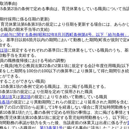
取消事由)
第5条第2項の条例で定める事由は、育児休業をしている職員について当
任期付採用に係る任期の更新)
、育児休業法第6条第3項の規定により任期を更新する場合には、あらか
いる職員の期末手当等の支給)
員の給与に関する条例
(昭和32年8月川西町条例第4号。以下「給与条例」
ち、基準日以前6箇月以内の期間において勤務した期間
(町長が規則で定
給する。
第1項
に規定するそれぞれの基準日に育児休業をしている職員のうち、基
勤勉手当を支給する。
職員の職務復帰後における号給の調整)
した職員
(地方公務員法第22条の2第1項に規定する会計年度任用職員
(以
業をした期間を100分の100以下の換算率により換算して得た期間引
とができる。
をすることができない職員)
10条第1項の条例で定める職員は、次に掲げる職員とする。
6条第1項の規定により任期を定めて採用された職員
条第1項
又は
第2項
の規定により引き続いて勤務している職員
条各項
の規定により異動期間
(これらの規定により延長された期間を含む
の終了の日の翌日から起算して1年を経過しない場合に育児短時間勤務を
第10条第1項ただし書の条例で定める特別の事情は、次に掲げる事情と
務
(育児休業法第10条第1項に規定する育児短時間勤務をいう。以下同じ
時間勤務の承認が効力を失った後、当該産前の休業又は出産に係る子が
務をしている職員が、
第13条第1号
に掲げる事由に該当したことにより