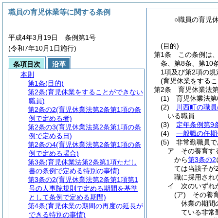
職員の育児休業等に関する条例
○職員の育児
平成4年3月19日 条例第1号
(目的)
(令和7年10月1日施行)
第1条
この条例は
条、第8条、第10
条項目次
沿革
1項及び第2項の
本則
(育児休業をするこ
第1条
(目的)
第2条
育児休業法第
第2条
(育児休業をすることができない
(1)
育児休業法第
職員)
(2)
川西町の職員
第2条の2
(育児休業法第2条第1項の条
いる職員
例で定める者)
(3)
定年条例第9
第2条の3
(育児休業法第2条第1項の条
(4)
一般職の任期
例で定める日)
(5)
非常勤職員で
第2条の4
(育児休業法第2条第1項の条
ア
その養育す
例で定める場合)
から
第3条の2
第3条
(育児休業法第2条第1項ただし
ては当該子が
書の条例で定める特別の事情)
職に採用され
第3条の2
(育児休業法第2条第1項第1
イ
次のいずれ
号の人事院規則で定める期間を基準
(ア)
その養
として条例で定める期間)
休業の期間
第4条
(育児休業の期間の再度の延長が
ている非常
できる特別の事情)