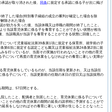
の承認が取り消された後、
同条
に規定する承認に係る子が次に掲げ
が終了した場合
(特別養子縁組の成立の審判が確定した場合を除
が解除された場合
認が効力を失った後、当該休職又は停職の期間が終了したこと。
より当該育児休業に係る子を養育することができない状態が相当
後、当該職員が当該子を養育することができる状態に回復したこ
子について児童福祉法第39条第1項に規定する保育所、就学前の子
2条第6項に規定する認定こども園又は児童福祉法第24条第2項に規
込みを行っているが、当面その実施が行われないことその他の育児
る子について再度の育児休業をしなければその養育に著しい支障が
る育児休業をしているものが、当該任期を更新され、又は当該任
に係る子について、当該更新前の任期の末日の翌日又は当該採用の
る期間は、57日間とする。
入院したこと、配偶者と別居したこと、育児休業に係る子について
いことその他の育児休業の期間の延長の請求時に予測することがで
の延長をしなければその養育に著しい支障が生じることとなったこ