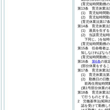
(育児短時間勤務の
第13条
育児休業法
(1)
育児短時間勤
(2)
育児短時間勤
(育児休業法第17
第14条
育児休業法
(1)
過員を生ずる
(2)
当該育児短時
下同じ。)
を短時
(育児短時間勤務
第15条
任命権者は
知しなければなら
(育児短時間勤務
第16条
第6条
の規
(部分休業をするこ
第17条
育児休業法
(1)
育児休業法第
(2)
勤務日の日数
前再任用短時間
(第1号部分休業の
第18条
育児休業法
て行うものとする
2
労働基準法
(昭和
認を受けて勤務し