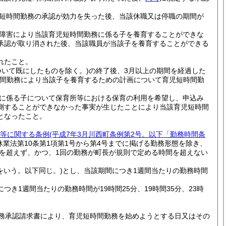
短時間勤務の承認が効力を失った後、当該休職又は停職の期間が
障害により当該育児短時間勤務に係る子を養育することができな
承認が取り消された後、当該職員が当該子を養育することができる
れたこと。
いて既にしたものを除く。)
の終了後、3月以上の期間を経過した
時間勤務により当該子を養育するための計画について育児短時間勤
に係る子について保育所等における保育の利用を希望し、申込み
測することができなかった事実が生じたことにより当該育児短時間
となったこと。
等に関する条例
(平成7年3月川西町条例第2号。以下「勤務時間条
休業法第10条第1項第1号から第4号までに掲げる勤務形態を除き、
を超えず、かつ、1回の勤務が町長が規則で定める時間を超えない
をいう。以下同じ。)
とし、当該期間につき1週間当たりの勤務時間
き1週間当たりの勤務時間が19時間25分、19時間35分、23時
務承認請求書により、育児短時間勤務を始めようとする日又はその