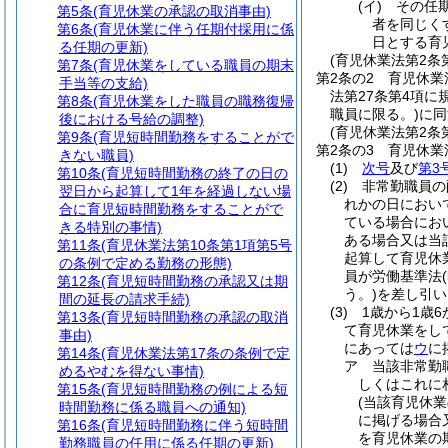
(イ)
その任
第5条
(育児休業の承認の取消事由)
者を同じく
第6条
(育児休業に伴う任期付採用に係
日とする育
る任期の更新)
(育児休業法第2条
第7条
(育児休業をしている職員の期末
第2条の2
育児休業
手当等の支給)
法第27条第4項
第8条
(育児休業をした職員の職務復帰
職員に限る。)
に同
後における号給の調整)
(育児休業法第2条
第9条
(育児短時間勤務をすることがで
第2条の3
育児休業
きない職員)
(1)
次号
及び
第3
第10条
(育児短時間勤務の終了の日の
(2)
非常勤職員の
翌日から起算して1年を経過しない場
れかの日におい
合に育児短時間勤務をすることがで
ている場合にお
きる特別の事情)
ある場合又は当
第11条
(育児休業法第10条第1項第5号
起算して育児休
の条例で定める勤務の形態)
員が労働基準法
第12条
(育児短時間勤務の承認又は期
う。)
を差し引い
間の延長の請求手続)
(3)
1歳から1歳
第13条
(育児短時間勤務の承認の取消
て育児休業をし
事由)
にあっては
ウ
に
第14条
(育児休業法第17条の条例で定
ア
当該非常勤
めるやむを得ない事情)
しくはこれに
第15条
(育児短時間勤務の例による短
(当該育児休
時間勤務に係る職員への通知)
に掲げる場合
第16条
(育児短時間勤務に伴う短時間
を育児休業の
勤務職員の任用に係る任期の更新)