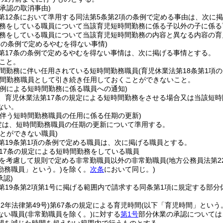
承認の取消事由)
第12条において準用する同法第5条第2項の条例で定める事由は、次に
務をしている職員について当該育児短時間勤務に係る子以外の子に係る
務をしている職員について当該育児短時間勤務の内容と異なる内容の育
条の条例で定めるやむを得ない事情)
第17条の条例で定めるやむを得ない事情は、次に掲げる事情とする。
こと。
間勤務に伴い任用されている短時間勤務職員
(育児休業法第18条第1
間勤務職員として引き続き任用しておくことができないこと。
の例による短時間勤務に係る職員への通知)
、育児休業法第17条の規定による短時間勤務をさせる場合又は当該短
ない。
に伴う短時間勤務職員の任用に係る任期の更新)
定は、短時間勤務職員の任期の更新について準用する。
とができない職員)
第19条第1項の条例で定める職員は、次に掲げる職員とする。
17条の規定による短時間勤務をしている職員
を考慮して規則で定める非常勤職員以外の非常勤職員
(地方公務員法第
勤務職員」という。)
を除く。
次条
において同じ。)
承認)
第19条第2項第1号に掲げる範囲内で請求する同条第1項に規定する部分
。
22年法律第49号)
第67条の規定による育児時間
(以下「育児時間」という
ない職員
(非常勤職員を除く。)
に対する
第1号
部分休業の承認については