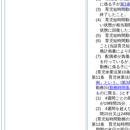
に係る子が
第3
(3)
育児短時間勤
終了したこと。
(4)
育児短時間勤
い状態が相当期
状態に回復した
(5)
育児短時間勤
(6)
育児短時間勤
こと
(当該育児
務計画書により
(7)
配偶者が負傷
を行っているが
勤務に係る子に
(育児休業法第10
第11条
育児休業法
例」という。)
第3
勤務日
(
勤務時間条
ものに限る。)
とす
(1)
4週間ごとの
が19時間25分
(2)
4週間を超え
間15分又は24
(育児短時間勤務
第12条
育児短時間
期間の末日の翌日