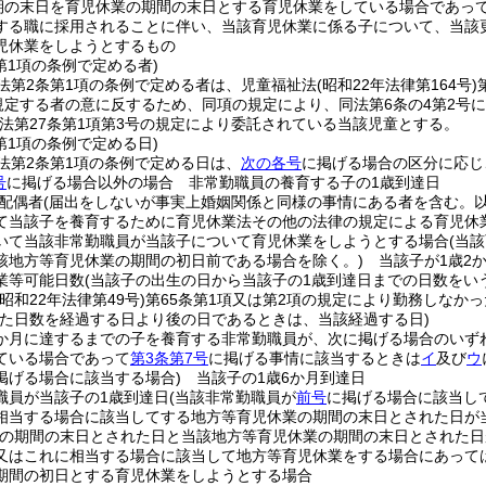
期の末日を育児休業の期間の末日とする育児休業をしている場合であっ
する職に採用されることに伴い、当該育児休業に係る子について、当該
児休業をしようとするもの
第1項の条例で定める者)
法第2条第1項の条例で定める者は、児童福祉法
(昭和22年法律第164号)
に規定する者の意に反するため、同項の規定により、同法第6条の4第2
法第27条第1項第3号の規定により委託されている当該児童とする。
第1項の条例で定める日)
法第2条第1項の条例で定める日は、
次の各号
に掲げる場合の区分に応じ
号
に掲げる場合以外の場合 非常勤職員の養育する子の1歳到達日
配偶者
(届出をしないが事実上婚姻関係と同様の事情にある者を含む。以
て当該子を養育するために育児休業法その他の法律の規定による育児休
いて当該非常勤職員が当該子について育児休業をしようとする場合
(当
該地方等育児休業の期間の初日前である場合を除く。)
当該子が1歳2
業等可能日数
(当該子の出生の日から当該子の1歳到達日までの日数をいう
(昭和22年法律第49号)
第65条第1項又は第2項の規定により勤務しなか
た日数を経過する日より後の日であるときは、当該経過する日)
6か月に達するまでの子を養育する非常勤職員が、次に掲げる場合のいず
ている場合であって
第3条第7号
に掲げる事情に該当するときは
イ
及び
ウ
掲げる場合に該当する場合)
当該子の1歳6か月到達日
職員が当該子の1歳到達日
(当該非常勤職員が
前号
に掲げる場合に該当し
相当する場合に該当してする地方等育児休業の期間の末日とされた日が
業の期間の末日とされた日と当該地方等育児休業の期間の末日とされた日
又はこれに相当する場合に該当して地方等育児休業をする場合にあって
期間の初日とする育児休業をしようとする場合