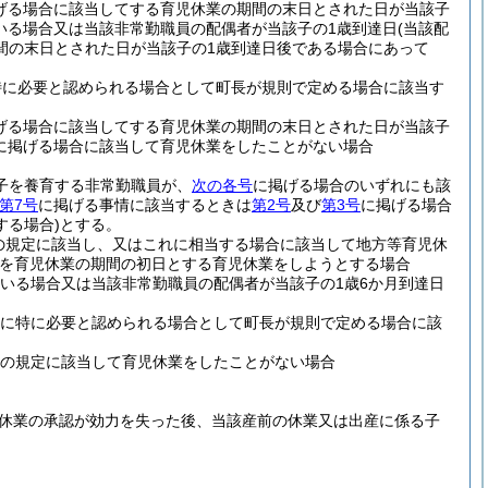
げる場合に該当してする育児休業の期間の末日とされた日が当該子
いる場合又は当該非常勤職員の配偶者が当該子の1歳到達日
(当該配
間の末日とされた日が当該子の1歳到達日後である場合にあって
特に必要と認められる場合として町長が規則で定める場合に該当す
げる場合に該当してする育児休業の期間の末日とされた日が当該子
に掲げる場合に該当して育児休業をしたことがない場合
の子を養育する非常勤職員が、
次の各号
に掲げる場合のいずれにも該
第7号
に掲げる事情に該当するときは
第2号
及び
第3号
に掲げる場合
する場合)
とする。
の規定に該当し、又はこれに相当する場合に該当して地方等育児休
を育児休業の期間の初日とする育児休業をしようとする場合
いる場合又は当該非常勤職員の配偶者が当該子の1歳6か月到達日
めに特に必要と認められる場合として町長が規則で定める場合に該
条の規定に該当して育児休業をしたことがない場合
休業の承認が効力を失った後、当該産前の休業又は出産に係る子