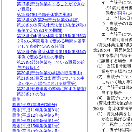
イ
当該子につ
第17条
(部分休業をすることができな
の1歳到達日
い職員)
偶者が
同号
に
第18条
(第1号部分休業の承認)
は、当該末日
第18条の2
(第2号部分休業の承認)
ウ
当該子の1
第18条の3
(育児休業法第19条第2項の
る場合
条例で定める1年の期間)
エ
当該子につ
第18条の4
(育児休業法第19条第2項第
の1歳到達日
2号の人事院規則で定める時間を基準
(育児休業法第2条
として条例で定める時間)
第2条の4
育児休業
第18条の5
(育児休業法第19条第3項の
当する場合
(当該
条例で定める特別の事情)
に該当する場合、
第19条
(部分休業をしている職員の給
(1)
当該非常勤職
与の取扱い)
業をする場合に
第20条
(部分休業の承認の取消事由)
(2)
当該子につい
第21条
(妊娠又は出産等についての申
において地方等
出があった場合における措置等)
(3)
当該子の1歳
第22条
(勤務環境の整備に関する措置)
当する場合
第23条
(その他)
(4)
当該子につい
附則
(育児休業法第2条
附則
(平成7年条例第9号)
第3条
育児休業法第
附則
(平成11年条例第8号)
(1)
育児休業をし
附則
(平成12年条例第6号)
が次に掲げる場
附則
(平成14年条例第1号)
ア
死亡した場
附則
(平成15年条例第1号)
イ
養子縁組等
附則
(平成18年条例第7号)