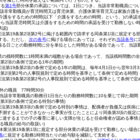
間を減じた時間を超えない範囲内で行うものとする。
する
第1号
部分休業の承認については、1日につき、当該非常勤職員につい
当該非常勤職員が育児時間又は育児休業、介護休業等育児又は家族介護
る介護をするための時間
(以下「介護をするための時間」という。)
の承認
から当該育児時間又は介護をするための時間の承認を受けて勤務しない時
承認)
業法第19条第2項第2号に掲げる範囲内で請求する同条第1項に規定する
する。
ただし、
次の各号
に掲げる場合にあっては、それぞれ
当該各号
に
係る日ごとの勤務時間に分を単位とした時間がある場合であって、当該
業の残時間数に1時間未満の端数がある場合であって、当該残時間数の
条第2項の条例で定める1年の期間)
法第19条第2項の条例で定める1年の期間は、毎年4月1日から翌年3月
条第2項第2号の人事院規則で定める時間を基準として条例で定める時間)
業法第19条第2項第2号の人事院規則で定める時間を基準として条例で定
外の職員 77時間30分
当該非常勤職員の勤務日1日当たりの勤務時間数に10を乗じて得た期間
条第3項の条例で定める特別の事情)
業法第19条第3項の条例で定める特別の事情は、配偶者が負傷又は疾病
予測することができなかった事実が生じたことにより同条第3項の規定
に達するまでの子の養育に著しい支障が生じると任命権者が認める事情
る職員の給与の取扱い)
休業法第19条第1項に規定する部分休業の承認を受けて勤務しない場合
条
に規定する勤務1時間当たりの給与額を減額して支給する。