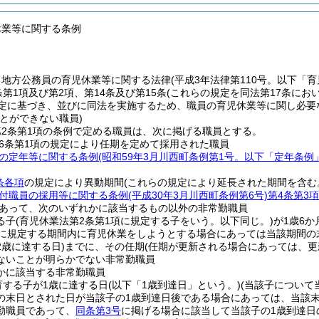
休業等に関する条例
、地方公務員の育児休業等に関する法律
(平成3年法律第110号。以下「
条第1項及び第2項、第14条及び第15条
(これらの規定を同法第17条にお
規定に基づき、並びに同法を実施するため、職員の育児休業等に関し必要
とができない職員)
2条第1項の条例で定める職員は、次に掲げる職員とする。
6条第1項の規定により任期を定めて採用された職員
の定年等に関する条例
(昭和59年3月川西町条例第1号。以下「定年条例
条各項
の規定により異動期間
(これらの規定により延長された期間を含む
付職員の採用等に関する条例
(平成30年3月川西町条例第6号)
第4条第3項
あって、次のいずれかに該当するもの以外の非常勤職員
る子
(育児休業法第2条第1項に規定する子をいう。以下同じ。)
が1歳6
に規定する期間内に育児休業をしようとする場合にあっては当該期間の
2歳に達する日)
までに、その任期
(任期が更新される場合にあっては、更
ないことが明らかでない非常勤職員
かに該当する非常勤職員
育する子が1歳に達する日
(以下「1歳到達日」という。)
(当該子について
の末日とされた日が当該子の1歳到達日後である場合にあっては、当該
勤職員であって、
同条第3号
に掲げる場合に該当して当該子の1歳到達日