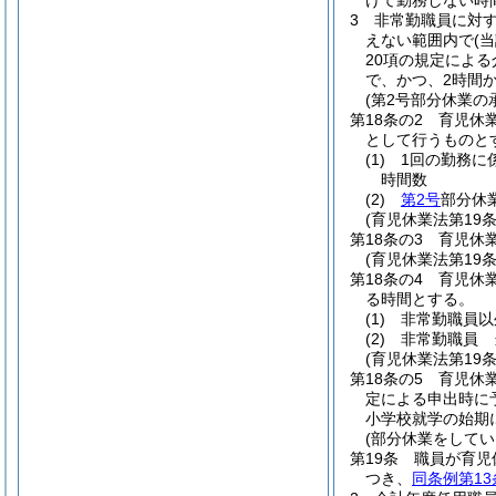
けて勤務しない時
3
非常勤職員に対
えない範囲内で
(
20項の規定によ
で、かつ、2時間
(第2号部分休業の
第18条の2
育児休
として行うものと
(1)
1回の勤務に
時間数
(2)
第2号
部分休
(育児休業法第19
第18条の3
育児休業
(育児休業法第19
第18条の4
育児休
る時間とする。
(1)
非常勤職員以
(2)
非常勤職員 
(育児休業法第19
第18条の5
育児休
定による申出時に
小学校就学の始期
(部分休業をしてい
第19条
職員が育児
つき、
同条例第13