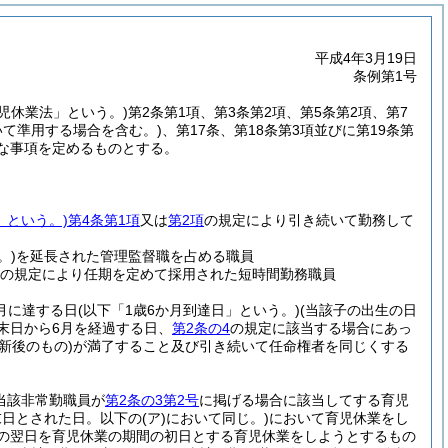
平成4年3月19日
条例第1号
育児休業法」という。)
第2条第1項、第3条第2項、第5条第2項、第7
いて準用する場合を含む。)
、第17条、第18条第3項並びに第19条第
な事項を定めるものとする。
」という。)
第4条第1項
又は
第2項
の規定により引き続いて勤務して
。)
を延長された管理監督職を占める職員
の規定により任期を定めて採用された短時間勤務職員
か月に達する日
(以下「1歳6か月到達日」という。)
(当該子の出生の日
末日から6月を経過する日、
第2条の4
の規定に該当する場合にあっ
新後のもの)
が満了すること及び引き続いて任命権者を同じくする
当該非常勤職員が
第2条の3第2号
に掲げる場合に該当してする育児
末日とされた日。以下の
(ア)
において同じ。)
において育児休業をし
の翌日を育児休業の期間の初日とする育児休業をしようとするもの