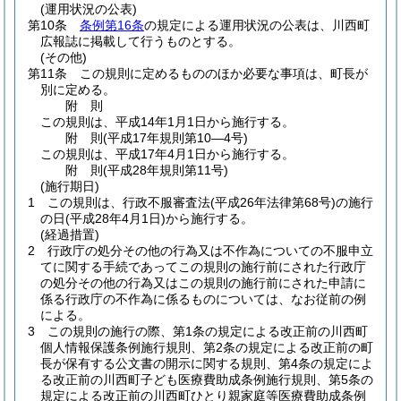
(運用状況の公表)
第10条
条例第16条
の規定による運用状況の公表は、川西町
広報誌に掲載して行うものとする。
(その他)
第11条
この規則に定めるもののほか必要な事項は、町長が
別に定める。
附
則
この規則は、平成14年1月1日から施行する。
附
則
(平成17年
規則第10―4号)
この規則は、平成17年4月1日から施行する。
附
則
(平成28年
規則第11号)
(施行期日)
1
この規則は、行政不服審査法
(平成26年法律第68号)
の施行
の日
(平成28年4月1日)
から施行する。
(経過措置)
2
行政庁の処分その他の行為又は不作為についての不服申立
てに関する手続であってこの規則の施行前にされた行政庁
の処分その他の行為又はこの規則の施行前にされた申請に
係る行政庁の不作為に係るものについては、なお従前の例
による。
3
この規則の施行の際、第1条の規定による改正前の川西町
個人情報保護条例施行規則、第2条の規定による改正前の町
長が保有する公文書の開示に関する規則、第4条の規定によ
る改正前の川西町子ども医療費助成条例施行規則、第5条の
規定による改正前の川西町ひとり親家庭等医療費助成条例