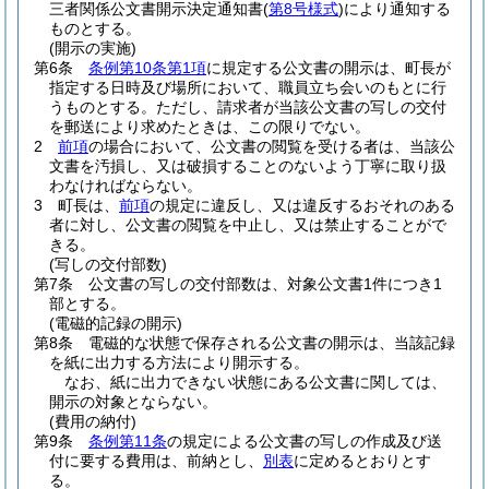
三者関係公文書開示決定通知書
(
第8号様式
)
により通知する
ものとする。
(開示の実施)
第6条
条例第10条第1項
に規定する公文書の開示は、町長が
指定する日時及び場所において、職員立ち会いのもとに行
うものとする。
ただし、請求者が当該公文書の写しの交付
を郵送により求めたときは、この限りでない。
2
前項
の場合において、公文書の閲覧を受ける者は、当該公
文書を汚損し、又は破損することのないよう丁寧に取り扱
わなければならない。
3
町長は、
前項
の規定に違反し、又は違反するおそれのある
者に対し、公文書の閲覧を中止し、又は禁止することがで
きる。
(写しの交付部数)
第7条
公文書の写しの交付部数は、対象公文書1件につき1
部とする。
(電磁的記録の開示)
第8条
電磁的な状態で保存される公文書の開示は、当該記録
を紙に出力する方法により開示する。
なお、紙に出力できない状態にある公文書に関しては、
開示の対象とならない。
(費用の納付)
第9条
条例第11条
の規定による公文書の写しの作成及び送
付に要する費用は、前納とし、
別表
に定めるとおりとす
る。