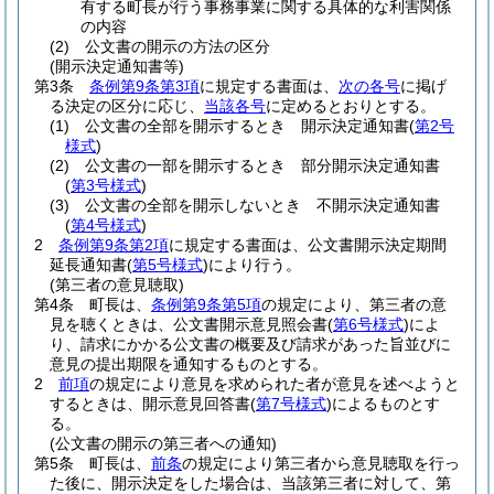
有する町長が行う事務事業に関する具体的な利害関係
の内容
(2)
公文書の開示の方法の区分
(開示決定通知書等)
第3条
条例第9条第3項
に規定する書面は、
次の各号
に掲げ
る決定の区分に応じ、
当該各号
に定めるとおりとする。
(1)
公文書の全部を開示するとき 開示決定通知書
(
第2号
様式
)
(2)
公文書の一部を開示するとき 部分開示決定通知書
(
第3号様式
)
(3)
公文書の全部を開示しないとき 不開示決定通知書
(
第4号様式
)
2
条例第9条第2項
に規定する書面は、公文書開示決定期間
延長通知書
(
第5号様式
)
により行う。
(第三者の意見聴取)
第4条
町長は、
条例第9条第5項
の規定により、第三者の意
見を聴くときは、公文書開示意見照会書
(
第6号様式
)
によ
り、請求にかかる公文書の概要及び請求があった旨並びに
意見の提出期限を通知するものとする。
2
前項
の規定により意見を求められた者が意見を述べようと
するときは、開示意見回答書
(
第7号様式
)
によるものとす
る。
(公文書の開示の第三者への通知)
第5条
町長は、
前条
の規定により第三者から意見聴取を行っ
た後に、開示決定をした場合は、当該第三者に対して、第