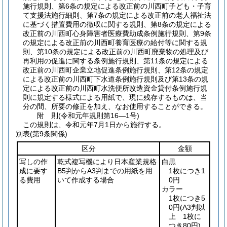
施行規則、第6条の規定による改正前の川西町子ども・子育
て支援法施行細則、第7条の規定による改正前の老人福祉法
に基づく措置費用の徴収に関する規則、第8条の規定による
改正前の川西町心身障害者医療費助成条例施行規則、第9条
の規定による改正前の川西町養育医療の給付等に関する規
則、第10条の規定による改正前の川西町廃棄物の処理及び
再利用の促進に関する条例施行規則、第11条の規定による
改正前の川西町企業立地促進条例施行規則、第12条の規定
による改正前の川西町下水道条例施行規則及び第13条の規
定による改正前の川西町水洗便所改造資金貸付条例施行規
則に規定する様式による用紙で、現に残存するものは、当
分の間、所要の修正を加え、なお使用することができる。
附
則
(令和元年
規則第16―1号)
この規則は、令和元年7月1日から施行する。
別表
(第9条関係)
区分
金額
写しの作
乾式複写機により日本産業規格
白黒
成に要す
B5判からA3判までの用紙を用
1枚につき1
る費用
いて作成する場合
0円
カラー
1枚につき5
0円
(A3判以
上 1枚に
つき80円)