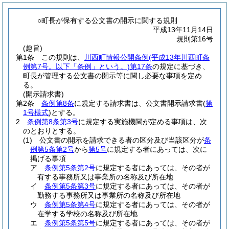
○町長が保有する公文書の開示に関する規則
平成13年11月14日
規則第16号
(趣旨)
第1条
この規則は、
川西町情報公開条例
(平成13年川西町条
例第7号。以下「条例」という。)
第17条
の規定に基づき、
町長が管理する公文書の開示等に関し必要な事項を定め
る。
(開示請求書)
第2条
条例第8条
に規定する請求書は、公文書開示請求書
(
第
1号様式
)
とする。
2
条例第8条第3号
に規定する実施機関が定める事項は、次
のとおりとする。
(1)
公文書の開示を請求できる者の区分及び当該区分が
条
例第5条第2号
から
第5号
に規定する者にあっては、次に
掲げる事項
ア
条例第5条第2号
に規定する者にあっては、その者が
有する事務所又は事業所の名称及び所在地
イ
条例第5条第3号
に規定する者にあっては、その者が
勤務する事務所又は事業所の名称及び所在地
ウ
条例第5条第4号
に規定する者にあっては、その者が
在学する学校の名称及び所在地
エ
条例第5条第5号
に規定する者にあっては、その者が