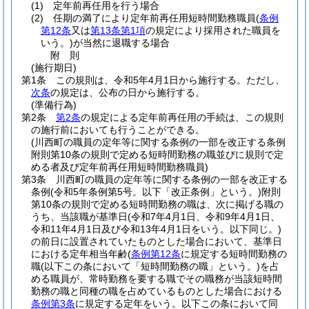
(1)
定年前再任用を行う場合
(2)
任期の満了により定年前再任用短時間勤務職員
(
条例
第12条
又は
第13条第1項
の規定により採用された職員を
いう。)
が当然に退職する場合
附
則
(施行期日)
第1条
この規則は、令和5年4月1日から施行する。
ただし、
次条
の規定は、公布の日から施行する。
(準備行為)
第2条
第2条
の規定による定年前再任用の手続は、この規則
の施行前においても行うことができる。
(川西町の職員の定年等に関する条例の一部を改正する条例
附則第10条の規則で定める短時間勤務の職並びに規則で定
める者及び定年前再任用短時間勤務職員)
第3条
川西町の職員の定年等に関する条例の一部を改正する
条例
(令和5年条例第5号。以下「改正条例」という。)
附則
第10条の規則で定める短時間勤務の職は、次に掲げる職の
うち、当該職が基準日
(令和7年4月1日、令和9年4月1日、
令和11年4月1日及び令和13年4月1日をいう。以下同じ。)
の前日に設置されていたものとした場合において、基準日
における定年相当年齢
(
条例第12条
に規定する短時間勤務の
職
(以下この条において「短時間勤務の職」という。)
を占
める職員が、常時勤務を要する職でその職務が当該短時間
勤務の職と同種の職を占めているものとした場合における
条例第3条
に規定する定年をいう。以下この条において同