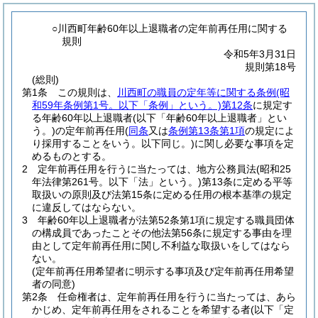
○川西町年齢60年以上退職者の定年前再任用に関する
規則
令和5年3月31日
規則第18号
(総則)
第1条
この規則は、
川西町の職員の定年等に関する条例
(昭
和59年条例第1号。以下「条例」という。)
第12条
に規定す
る年齢60年以上退職者
(以下「年齢60年以上退職者」とい
う。)
の定年前再任用
(
同条
又は
条例第13条第1項
の規定によ
り採用することをいう。以下同じ。)
に関し必要な事項を定
めるものとする。
2
定年前再任用を行うに当たっては、地方公務員法
(昭和25
年法律第261号。以下「法」という。)
第13条に定める平等
取扱いの原則及び法第15条に定める任用の根本基準の規定
に違反してはならない。
3
年齢60年以上退職者が法第52条第1項に規定する職員団体
の構成員であったことその他法第56条に規定する事由を理
由として定年前再任用に関し不利益な取扱いをしてはなら
ない。
(定年前再任用希望者に明示する事項及び定年前再任用希望
者の同意)
第2条
任命権者は、定年前再任用を行うに当たっては、あら
かじめ、定年前再任用をされることを希望する者
(以下「定