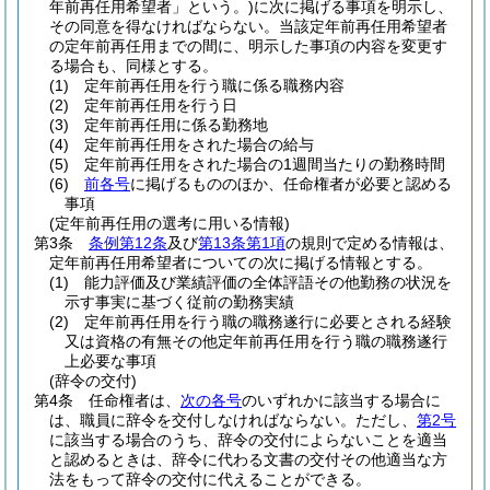
年前再任用希望者」という。)
に次に掲げる事項を明示し、
その同意を得なければならない。
当該定年前再任用希望者
の定年前再任用までの間に、明示した事項の内容を変更す
る場合も、同様とする。
(1)
定年前再任用を行う職に係る職務内容
(2)
定年前再任用を行う日
(3)
定年前再任用に係る勤務地
(4)
定年前再任用をされた場合の給与
(5)
定年前再任用をされた場合の1週間当たりの勤務時間
(6)
前各号
に掲げるもののほか、任命権者が必要と認める
事項
(定年前再任用の選考に用いる情報)
第3条
条例第12条
及び
第13条第1項
の規則で定める情報は、
定年前再任用希望者についての次に掲げる情報とする。
(1)
能力評価及び業績評価の全体評語その他勤務の状況を
示す事実に基づく従前の勤務実績
(2)
定年前再任用を行う職の職務遂行に必要とされる経験
又は資格の有無その他定年前再任用を行う職の職務遂行
上必要な事項
(辞令の交付)
第4条
任命権者は、
次の各号
のいずれかに該当する場合に
は、職員に辞令を交付しなければならない。
ただし、
第2号
に該当する場合のうち、辞令の交付によらないことを適当
と認めるときは、辞令に代わる文書の交付その他適当な方
法をもって辞令の交付に代えることができる。