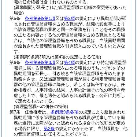
職の任命権者は含まれないものとする。
(異動期間が延長された管理監督職に組織の変更等があった
場合)
第5条
条例第9条第1項
又は
第2項
の規定により異動期間が延
長された管理監督職を占める職員が、組織の変更等により
当該管理監督職の業務と同一の業務を行うことをその職務
の主たる内容とする他の管理監督職を占める職員となる場
合は、当該他の管理監督職を占める職員は、当該異動期間
が延長された管理監督職を引き続き占めているものとみな
す。
(条例第9条第3項又は第4項の規定による任用)
第6条
条例第9条第3項
又は
第4項
の規定により特定管理監督
職群に属する管理監督職を占める職員のうちいずれをその
異動期間を延長し、引き続き当該管理監督職を占めたまま
勤務をさせ、又は当該管理監督職が属する特定管理監督職
群の他の管理監督職に降任し、若しくは転任するかは、任
命権者が、人事評価の結果、人事の計画その他の事情を考
慮した上で、最も適任と認められる職員を、公正に判断し
て定めるものとする。
(管理監督職への併任の特例)
第7条
任命権者は、
条例第9条各項
の規定により延長された
異動期間に係る管理監督職を占める職員が従事している職
務の遂行に支障がないと認められる場合その他町長が定め
る場合に限り、
第2条
の規定にかかわらず、当該職員を、他
の管理監督職に併任することができる。