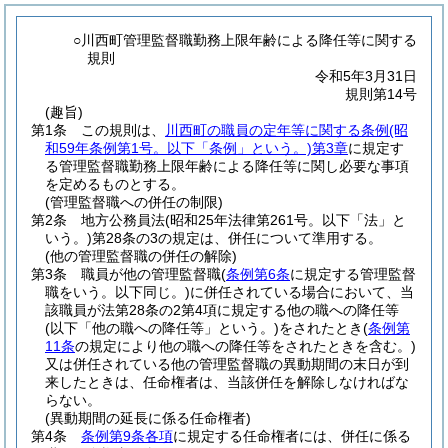
○川西町管理監督職勤務上限年齢による降任等に関する
規則
令和5年3月31日
規則第14号
(趣旨)
第1条
この規則は、
川西町の職員の定年等に関する条例
(昭
和59年条例第1号。以下「条例」という。)
第3章
に規定す
る管理監督職勤務上限年齢による降任等に関し必要な事項
を定めるものとする。
(管理監督職への併任の制限)
第2条
地方公務員法
(昭和25年法律第261号。以下「法」と
いう。)
第28条の3の規定は、併任について準用する。
(他の管理監督職の併任の解除)
第3条
職員が他の管理監督職
(
条例第6条
に規定する管理監督
職をいう。以下同じ。)
に併任されている場合において、当
該職員が法第28条の2第4項に規定する他の職への降任等
(以下「他の職への降任等」という。)
をされたとき
(
条例第
11条
の規定により他の職への降任等をされたときを含む。)
又は併任されている他の管理監督職の異動期間の末日が到
来したときは、任命権者は、当該併任を解除しなければな
らない。
(異動期間の延長に係る任命権者)
第4条
条例第9条各項
に規定する任命権者には、併任に係る