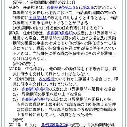
(延長した異動期間の期限の繰上げ)
第8条
任命権者は、
条例第9条第1項
又は
第2項
の規定により
異動期間を延長した場合において、当該異動期間の末日の
到来前に
同条第4項
の規定を適用しようとするときは、当該
異動期間の期限を繰り上げることができる。
(異動期間の延長に係る他の任命権者に対する通知)
第9条
任命権者は、
条例第9条各項
の規定により異動期間を
延長する場合、異動期間の期限を繰り上げる場合及び異動
期間の延長の事由の消滅により他の職への降任等をする場
合において、職員が任命権者を異にする職に併任されてい
るときは、当該併任に係る職の任命権者にその旨を通知し
なければならない。
(辞令の交付)
第10条
任命権者は、他の職への降任等をする場合には、職
員に辞令を交付して行わなければならない。
2
任命権者は、
次の各号
のいずれかに該当する場合には、職
員に辞令を交付しなければならない。
(1)
条例第9条各項
の規定により異動期間を延長する場合
(2)
異動期間の期限を繰り上げる場合
(3)
条例第9条各項
の規定により異動期間を延長した後、
管理監督職勤務上限年齢が当該職員の年齢を超える管理
監督職に異動し、当該管理監督職に係る管理監督職勤務
上限年齢に達していない職員となった場合
(報告)
第11条
町長は、
条例第9条各項
の規定により異動期間が延