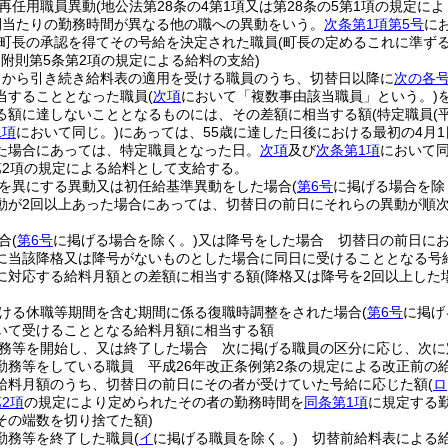
再任用職員異動
(地公法第28条の4第1項又は第28条の5第1項の規定
間当たりの勤務時間が異なる他の職への異動をいう。
次条第1項第5号
に
町長の承認を得てその号給を決定された職員
(町長の定めるこれに準ず
例附則第5条第2項の規定による給料の支給)
日から引き続き給料表の適用を受ける職員のうち、切替日以降に
次の各
当することとなった職員
(
次項
において「複数事由該当職員」という。)
る額に達しないこととなるものには、その差額に相当する額
(特定職員
(
1項
において同じ。)
にあっては、55歳に達した日後における最初の4月1
た場合にあっては、特定職員となった日。
次項
及び
次条第1項
において同
第2項の規定による給料として支給する。
を異にする異動又は初任給基準異動をした場合
(
第6号
に掲げる場合を除
動が2回以上あった場合にあっては、切替日の前日にそれらの異動が順次
合
(
第6号
に掲げる場合を除く。)
又は降号をした場合 切替日の前日に
に当該降格又は降号がないものとした場合に同日に受けることとなる号
に対応する給料月額との差額に相当する額
(降格又は降号を2回以上し
ける休職等期間を含む期間に係る復職時調整をされた場合
(
第6号
に掲げ
いて受けることとなる給料月額に相当する額
務等を開始し、又は終了した場合 次に掲げる職員の区分に応じ、次に
勤務等をしている職員 平成26年改正条例第2条の規定による改正前の
給料月額のうち、切替日の前日にその者が受けていた号給に応じた額
(
ロ
2項
の規定により定められたその者の勤務時間を
同条第1項
に規定する
その端数を切り捨てた額)
勤務等を終了した職員
(
イ
に掲げる職員を除く。)
切替前給料表による