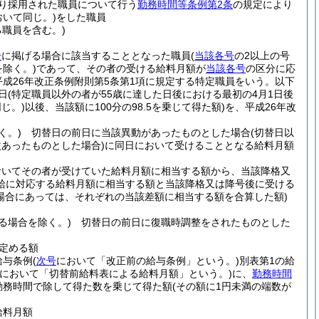
により採用された職員について行う
勤務時間等条例第2条
の規定により
おいて同じ。)
をした職員
る職員を含む。)
号
に掲げる場合に該当することとなった職員
(
当該各号
の2以上の号
を除く。)
であって、その者の受ける給料月額が
当該各号
の区分に応
平成26年改正条例附則第5条第1項に規定する特定職員をいう。以下
日
(特定職員以外の者が55歳に達した日後における最初の4月1日後
じ。)
以後、当該額に100分の98.5を乗じて得た額)
を、平成26年改
く。)
切替日の前日に当該異動があったものとした場合
(切替日以
あったものとした場合)
に同日において受けることとなる給料月額
おいてその者が受けていた給料月額に相当する額から、当該降格又
給に対応する給料月額に相当する額と当該降格又は降号後に受ける
た場合にあっては、それぞれの当該差額に相当する額を合算した額)
る場合を除く。)
切替日の前日に復職時調整をされたものとした
定める額
給与条例
(
次号
において「改正前の給与条例」という。)
別表第1の給
において「切替前給料表による給料月額」という。)
に、
勤務時間
勤務時間で除して得た数を乗じて得た額
(その額に1円未満の端数が
給料月額