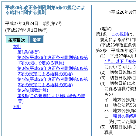
平成26年改正条例附則第5条の規定によ
る給料に関する規則
○平成26年
平成27年3月24日 規則第7号
(趣旨)
(平成27年4月1日施行)
第1条
この規則
は
規定による給料に
条項目次
沿革
(平成26年改正条
本則
第2条
平成26年改
第1条
(趣旨)
(1)
平成27年4月
第2条
(平成26年改正条例附則第5条第
4号。以下「初
1項の規則で定める職員)
において同じ。)
第3条
(平成26年改正条例附則第5条第
(2)
切替日以降に
2項の規定による給料の支給)
(3)
切替日以降に
第4条
(平成26年改正条例附則第5条第
(4)
切替日前に次
3項の規定による給料の支給)
に係る復職時調
第5条
(端数計算)
もの
第6条
(この規則により難い場合の措
イ
地方公務員
置)
ロ
地公法第5
附則
ハ
地方公務員
ニ
職員の勤務
受けていた期
(5)
切替日以降に
職員