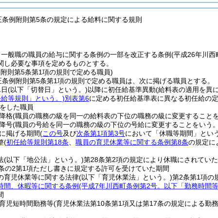
改正条例附則第5条の規定による給料に関する規則
、一般職の職員の給与に関する条例の一部を改正する条例
(平成26年川
関し必要な事項を定めるものとする。
例附則第5条第1項の規則で定める職員)
正条例附則第5条第1項の規則で定める職員は、次に掲げる職員とする。
1日
(以下「切替日」という。)
以降に初任給基準異動
(給料表の適用を異
任給等規則」という。)
別表第6
に定める初任給基準表に異なる初任給の
をした職員
降格
(職員の職務の級を同一の給料表の下位の職務の級に変更すること
降号
(職員の号給を同一の職務の級の下位の号給に変更することをいう
に掲げる期間
(
この号
及び
次条第1項第3号
において「休職等期間」という
整
(
初任給等規則第18条
、
職員の育児休業等に関する条例第8条
の規定に
法
(以下「地公法」という。)
第28条第2項の規定により休職にされてい
5条の2第1項ただし書きに規定する許可を受けていた期間
の育児休業等に関する法律
(以下「育児休業法」という。)
第2条第1項
時間、休暇等に関する条例
(平成7年川西町条例第2号。以下「勤務時間等
間
育児短時間勤務等
(育児休業法第10条第1項又は第17条の規定による勤