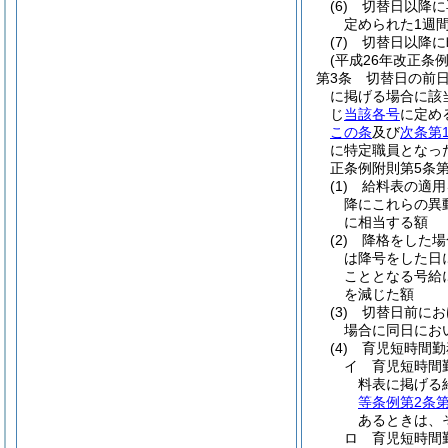
(6)
切替日以降に
定められた1週
(7)
切替日以降に
(平成26年改正条
第3条
切替日の前
に掲げる場合に該
じ
当該各号
に定め
この条
及び
次条第
に特定職員となっ
正条例附則第5条
(1)
給料表の適用
降にこれらの異
に相当する額
(2)
降格をした場
は降号をした日
こととなる号給
を減じた額
(3)
切替日前にお
場合に同日にお
(4)
育児短時間勤
イ
育児短時間
料表に掲げる
等条例第2条第
あるときは、
ロ
育児短時間