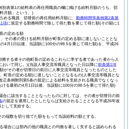
例別表第1の給料表の再任用職員の欄に掲げる給料月額のうち、切
料月額」という。)
を占める職員 切替前の再任用給料月額に、
勤務時間等条例第2条第
1項
に規定する勤務時間で除して得た数を乗じて得た額
(その額に1
長の定める額
て、その者の受ける給料月額が町長の定める額に達しないこととな
4月1日以後、当該額に100分の98.5を乗じて得た額)
を、平成26
勤務する者その他町長の定めるこれらに準ずる者であった者から人
において同じ。)
(当該人事交流等職員となった日以降に
前条第1項
額がその者が切替日の前日に人事交流等職員となったものとした
、町長の定める額)
に達しないこととなるもの
(人事交流等職員とな
改正条例附則第5条の規定による給料を支給される職員でなくなっ
ける最初の4月1日以後、当該額に100分の98.5を乗じて得た額)
場合に該当することとなったものに対しては、その者が切替日の前
条
の規定を適用したとしたならば支給されることとなる平成26年改
料として支給する。
、その端数を切り捨てた額をもって当該給料の額とする。
る場合には部内の他の職員との均衡を著しく失すると認められる