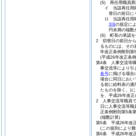
(5)
再任用職員異
イ
当該再任用
替日の前日に
ロ
当該再任用
3項
の規定に
円未満の端数
(6)
町長の承認を
2
切替日の前日か
るものには、その
年改正条例附則第
(平成26年改正条
第4条
人事交流等
事交流等により引
各号
に掲げる場合
場合に同日におい
る前に給料表の適
たものを除く。)
に
を、平成26年改
2
人事交流等職員
日に人事交流等職
正条例附則第5条
(端数計算)
第5条
平成26年改
(この規則により難
第6条
平成26年改