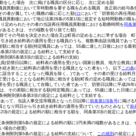
動をした場合 次に掲げる職員の区分に応じ、次に定める額
職員異動後において常時勤務を要する職を占める職員 改正前の給与条
その者が属していた職務の級に応じた額
(
ロ
において「切替前の再任用給
職員異動後において地公法第28条の5第1項に規定する短時間勤務の職
より定められたその者の当該再任用職員異動後における勤務時間を
同条第
があるときは、その端数を切り捨てた額)
得てその号給を決定された場合又は町長の定めるこれに準ずる場合 町
ら引き続き給料表の適用を受ける職員のうち、複数事由該当職員であっ
差額に相当する額
(特定職員にあっては、55歳に達した日後における最初の
5条第2項の規定による給料として支給する。
例附則第5条第3項の規定による給料の支給)
職員
(切替日以降に、給料表の適用を受けない国家公務員、地方公務員に
き続き新たに給料表の適用を受ける職員となった者をいう。以下
この条
に該当することとなった職員を除く。)
であって、その者の受ける給料月
て受けることとなる給料月額に相当する額
(町長の定める職員にあっては
用を受ける職員として在職していた者であって、切替日以降に平成26年
は、その差額に相当する額
(特定職員にあっては、55歳に達した日後にお
正条例附則第5条第3項の規定による給料として支給する。
であって、当該人事交流等職員となった日以降に
前条第1項各号
に掲げる
員となり同日から引き続き給料表の適用を受けていたものとみなして
前
第2項の規定による給料の額に相当する額を、同条第3項の規定による給
正条例附則第5条の規定による給料の額に1円未満の端数があるときは
い場合の措置)
正条例附則第5条の規定による給料の支給について、
この規則
の規定によ