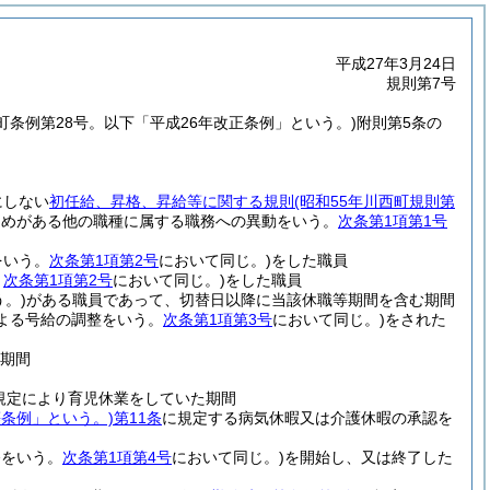
平成27年3月24日
規則第7号
西町条例第28号。以下「平成26年改正条例」という。)
附則第5条の
にしない
初任給、昇格、昇給等に関する規則
(昭和55年川西町規則第
定めがある他の職種に属する職務への異動をいう。
次条第1項第1号
をいう。
次条第1項第2号
において同じ。)
をした職員
。
次条第1項第2号
において同じ。)
をした職員
。)
がある職員であって、切替日以降に当該休職等期間を含む期間
よる号給の調整をいう。
次条第1項第3号
において同じ。)
をされた
た期間
の規定により育児休業をしていた期間
条例」という。)
第11条
に規定する病気休暇又は介護休暇の承認を
務をいう。
次条第1項第4号
において同じ。)
を開始し、又は終了した