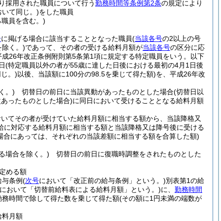
により採用された職員について行う
勤務時間等条例第2条
の規定により
おいて同じ。)
をした職員
る職員を含む。)
号
に掲げる場合に該当することとなった職員
(
当該各号
の2以上の号
を除く。)
であって、その者の受ける給料月額が
当該各号
の区分に応
平成26年改正条例附則第5条第1項に規定する特定職員をいう。以下
日
(特定職員以外の者が55歳に達した日後における最初の4月1日後
じ。)
以後、当該額に100分の98.5を乗じて得た額)
を、平成26年改
く。)
切替日の前日に当該異動があったものとした場合
(切替日以
あったものとした場合)
に同日において受けることとなる給料月額
おいてその者が受けていた給料月額に相当する額から、当該降格又
給に対応する給料月額に相当する額と当該降格又は降号後に受ける
た場合にあっては、それぞれの当該差額に相当する額を合算した額)
る場合を除く。)
切替日の前日に復職時調整をされたものとした
定める額
給与条例
(
次号
において「改正前の給与条例」という。)
別表第1の給
において「切替前給料表による給料月額」という。)
に、
勤務時間
勤務時間で除して得た数を乗じて得た額
(その額に1円未満の端数が
給料月額