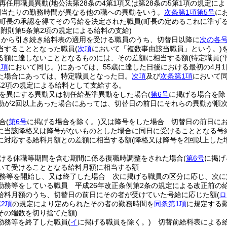
再任用職員異動
(地公法第28条の4第1項又は第28条の5第1項の規定
間当たりの勤務時間が異なる他の職への異動をいう。
次条第1項第5号
に
町長の承認を得てその号給を決定された職員
(町長の定めるこれに準ず
例附則第5条第2項の規定による給料の支給)
日から引き続き給料表の適用を受ける職員のうち、切替日以降に
次の各
当することとなった職員
(
次項
において「複数事由該当職員」という。)
る額に達しないこととなるものには、その差額に相当する額
(特定職員
(
1項
において同じ。)
にあっては、55歳に達した日後における最初の4月1
た場合にあっては、特定職員となった日。
次項
及び
次条第1項
において同
第2項の規定による給料として支給する。
を異にする異動又は初任給基準異動をした場合
(
第6号
に掲げる場合を除
動が2回以上あった場合にあっては、切替日の前日にそれらの異動が順次
合
(
第6号
に掲げる場合を除く。)
又は降号をした場合 切替日の前日に
に当該降格又は降号がないものとした場合に同日に受けることとなる号
に対応する給料月額との差額に相当する額
(降格又は降号を2回以上し
ける休職等期間を含む期間に係る復職時調整をされた場合
(
第6号
に掲げ
いて受けることとなる給料月額に相当する額
務等を開始し、又は終了した場合 次に掲げる職員の区分に応じ、次に
勤務等をしている職員 平成26年改正条例第2条の規定による改正前の
給料月額のうち、切替日の前日にその者が受けていた号給に応じた額
(
ロ
2項
の規定により定められたその者の勤務時間を
同条第1項
に規定する
その端数を切り捨てた額)
勤務等を終了した職員
(
イ
に掲げる職員を除く。)
切替前給料表による