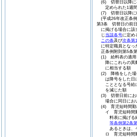
(6)
切替日以降に
定められた1週
(7)
切替日以降に
(平成26年改正条
第3条
切替日の前
に掲げる場合に該
じ
当該各号
に定め
この条
及び
次条第
に特定職員となっ
正条例附則第5条
(1)
給料表の適用
降にこれらの異
に相当する額
(2)
降格をした場
は降号をした日
こととなる号給
を減じた額
(3)
切替日前にお
場合に同日にお
(4)
育児短時間勤
イ
育児短時間
料表に掲げる
等条例第2条第
あるときは、
ロ
育児短時間