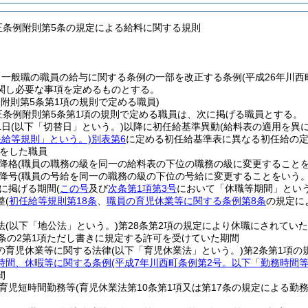
改正条例附則第5条の規定による給料に関する規則
、一般職の職員の給与に関する条例の一部を改正する条例
(平成26年川
関し必要な事項を定めるものとする。
例附則第5条第1項の規則で定める職員)
正条例附則第5条第1項の規則で定める職員は、次に掲げる職員とする。
1日
(以下「切替日」という。)
以降に初任給基準異動
(給料表の適用を異
任給等規則」という。)
別表第6
に定める初任給基準表に異なる初任給の
をした職員
降格
(職員の職務の級を同一の給料表の下位の職務の級に変更すること
降号
(職員の号給を同一の職務の級の下位の号給に変更することをいう
に掲げる期間
(
この号
及び
次条第1項第3号
において「休職等期間」という
整
(
初任給等規則第18条
、
職員の育児休業等に関する条例第8条
の規定に
法
(以下「地公法」という。)
第28条第2項の規定により休職にされてい
5条の2第1項ただし書きに規定する許可を受けていた期間
の育児休業等に関する法律
(以下「育児休業法」という。)
第2条第1項
時間、休暇等に関する条例
(平成7年川西町条例第2号。以下「勤務時間等
間
育児短時間勤務等
(育児休業法第10条第1項又は第17条の規定による勤