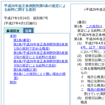
平成26年改正条例附則第5条の規定によ
る給料に関する規則
○平成26年
平成27年3月24日 規則第7号
(趣旨)
(平成27年4月1日施行)
第1条
この規則
は
規定による給料に
条項目次
沿革
(平成26年改正条
本則
第2条
平成26年改
第1条
(趣旨)
(1)
平成27年4月
第2条
(平成26年改正条例附則第5条第
4号。以下「初
1項の規則で定める職員)
において同じ。)
第3条
(平成26年改正条例附則第5条第
(2)
切替日以降に
2項の規定による給料の支給)
(3)
切替日以降に
第4条
(平成26年改正条例附則第5条第
(4)
切替日前に次
3項の規定による給料の支給)
に係る復職時調
第5条
(端数計算)
もの
第6条
(この規則により難い場合の措
イ
地方公務員
置)
ロ
地公法第5
附則
ハ
地方公務員
ニ
職員の勤務
受けていた期
(5)
切替日以降に
職員