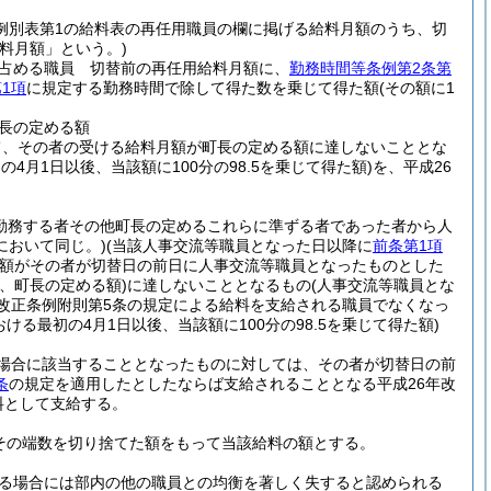
例別表第1の給料表の再任用職員の欄に掲げる給料月額のうち、切
料月額」という。)
を占める職員 切替前の再任用給料月額に、
勤務時間等条例第2条第
1項
に規定する勤務時間で除して得た数を乗じて得た額
(その額に1
長の定める額
て、その者の受ける給料月額が町長の定める額に達しないこととな
4月1日以後、当該額に100分の98.5を乗じて得た額)
を、平成26
勤務する者その他町長の定めるこれらに準ずる者であった者から人
において同じ。)
(当該人事交流等職員となった日以降に
前条第1項
額がその者が切替日の前日に人事交流等職員となったものとした
、町長の定める額)
に達しないこととなるもの
(人事交流等職員とな
改正条例附則第5条の規定による給料を支給される職員でなくなっ
ける最初の4月1日以後、当該額に100分の98.5を乗じて得た額)
場合に該当することとなったものに対しては、その者が切替日の前
条
の規定を適用したとしたならば支給されることとなる平成26年改
料として支給する。
、その端数を切り捨てた額をもって当該給料の額とする。
る場合には部内の他の職員との均衡を著しく失すると認められる