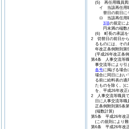
(5)
再任用職員異
イ
当該再任用
替日の前日に
ロ
当該再任用
3項
の規定に
円未満の端数
(6)
町長の承認を
2
切替日の前日か
るものには、その
年改正条例附則第
(平成26年改正条
第4条
人事交流等
事交流等により引
各号
に掲げる場合
場合に同日におい
る前に給料表の適
たものを除く。)
に
を、平成26年改
2
人事交流等職員
日に人事交流等職
正条例附則第5条
(端数計算)
第5条
平成26年改
(この規則により難
第6条
平成26年改