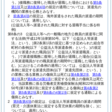
う。)
後職務に復帰した職員が退職した場合における
第5条
第1項
又は
第8条第4項
の規定の適用については、派遣先の
機関の業務を公務とみなす。
2
前条第4項
の規定は、海外派遣をされた職員の派遣の期間
については、適用しない。
(公益法人等へ派遣された職員に対する退職手当に係る特
例)
第8条の3
公益法人等への一般職の地方公務員の派遣等に関
する法律
(平成12年法律第50号。以下「公益法人等派遣
法」という。)
第2条第1項の規定に基づき定められた組合市
町村の条例
(以下「公益法人等派遣条例」という。)
の規定
により派遣された職員
(以下「公益法人等派遣職員」とい
う。)
で派遣後職務に復帰した職員が退職した場合
(公益法
人等派遣職員がその職員派遣の期間中に退職した場合を含
む。)
におけるこの条例の適用については、公益法人等派遣
条例に規定する派遣先団体
(以下「派遣先団体」という。)
の業務に係る業務上の傷病又は死亡は
第4条第2項
、
第5条
第1項
及び
第6条の4第1項
に規定する公務上の傷病又は死亡
と、当該業務に係る労働者災害補償保険法
(昭和22年法律第
50号)
第7条第2項に規定する通勤による傷病は
第4条第2
項
、
第5条第2項
及び
第6条の4第1項
に規定する通勤による
傷病とみなす。
2
第8条第4項
の規定は、公益法人等派遣職員の派遣の期間
(育児・介護休業法に規定する育児休業の期間を除く。)
に
ついては、適用しない。