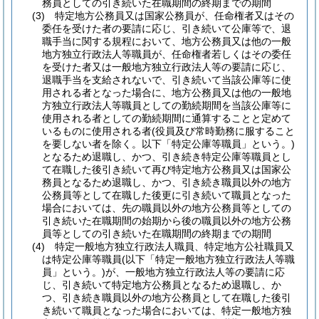
務員としての引き続いた在職期間の終期までの期間
(3)
特定地方公務員又は国家公務員が、任命権者又はその
委任を受けた者の要請に応じ、引き続いて公庫等で、退
職手当に関する規程において、地方公務員又は他の一般
地方独立行政法人等職員が、任命権者若しくはその委任
を受けた者又は一般地方独立行政法人等の要請に応じ、
退職手当を支給されないで、引き続いて当該公庫等に使
用される者となった場合に、地方公務員又は他の一般地
方独立行政法人等職員としての勤続期間を当該公庫等に
使用される者としての勤続期間に通算することと定めて
いるものに使用される者
(役員及び常時勤務に服すること
を要しない者を除く。以下「特定公庫等職員」という。)
となるため退職し、かつ、引き続き特定公庫等職員とし
て在職した後引き続いて再び特定地方公務員又は国家公
務員となるため退職し、かつ、引き続き職員以外の地方
公務員等として在職した後更に引き続いて職員となった
場合においては、先の職員以外の地方公務員等としての
引き続いた在職期間の始期から後の職員以外の地方公務
員等としての引き続いた在職期間の終期までの期間
(4)
特定一般地方独立行政法人職員、特定地方公社職員又
は特定公庫等職員
(以下「特定一般地方独立行政法人等職
員」という。)
が、一般地方独立行政法人等の要請に応
じ、引き続いて特定地方公務員となるため退職し、か
つ、引き続き職員以外の地方公務員として在職した後引
き続いて職員となった場合においては、特定一般地方独