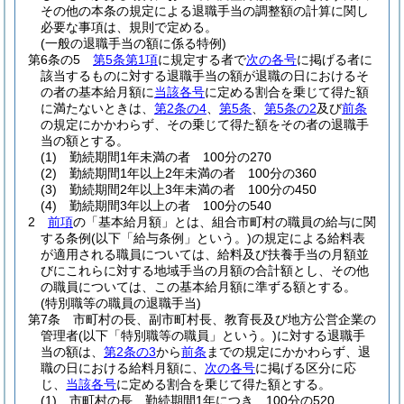
その他の本条の規定による退職手当の調整額の計算に関し
必要な事項は、規則で定める。
(一般の退職手当の額に係る特例)
第6条の5
第5条第1項
に規定する者で
次の各号
に掲げる者に
該当するものに対する退職手当の額が退職の日におけるそ
の者の基本給月額に
当該各号
に定める割合を乗じて得た額
に満たないときは、
第2条の4
、
第5条
、
第5条の2
及び
前条
の規定にかかわらず、その乗じて得た額をその者の退職手
当の額とする。
(1)
勤続期間1年未満の者 100分の270
(2)
勤続期間1年以上2年未満の者 100分の360
(3)
勤続期間2年以上3年未満の者 100分の450
(4)
勤続期間3年以上の者 100分の540
2
前項
の「基本給月額」とは、組合市町村の職員の給与に関
する条例
(以下「給与条例」という。)
の規定による給料表
が適用される職員については、給料及び扶養手当の月額並
びにこれらに対する地域手当の月額の合計額とし、その他
の職員については、この基本給月額に準ずる額とする。
(特別職等の職員の退職手当)
第7条
市町村の長、副市町村長、教育長及び地方公営企業の
管理者
(以下「特別職等の職員」という。)
に対する退職手
当の額は、
第2条の3
から
前条
までの規定にかかわらず、退
職の日における給料月額に、
次の各号
に掲げる区分に応
じ、
当該各号
に定める割合を乗じて得た額とする。
(1)
市町村の長 勤続期間1年につき 100分の520