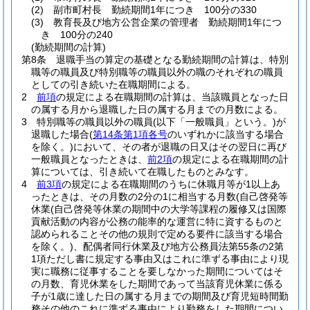
(2)
副市町村長 勤続期間1年につき 100分の330
(3)
教育長及び地方公営企業の管理者 勤続期間1年につ
き 100分の240
(勤続期間の計算)
第8条
退職手当の算定の基礎となる勤続期間の計算は、特別
職等の職員及び特別職等の職員以外の職のそれぞれの職員
としての引き続いた在職期間による。
2
前項
の規定による在職期間の計算は、当該職員となった日
の属する月から退職した日の属する月までの月数による。
3
特別職等の職員以外の職員
(以下「一般職員」という。)
が
退職した場合
(
第14条第1項各号
のいずれかに該当する場合
を除く。)
において、その者が退職の日又はその翌日に再び
一般職員となったときは、
前2項
の規定による在職期間の計
算については、引き続いて在職したものとみなす。
4
前3項
の規定による在職期間のうちに休職月等が1以上あ
ったときは、その月数の2分の1に相当する月数
(自己啓発等
休業
(自己啓発等休業の期間中の大学等課程の履修又は国際
貢献活動の内容が公務の能率的な運営に特に資するものと
認められることその他の規則で定める要件に該当する場合
を除く。)
、配偶者同行休業及び地方公務員法第55条の2第
1項ただし書に規定する事由又はこれに準ずる事由により現
実に職務に従事することを要しなかった期間についてはそ
の月数、育児休業をした期間であって当該育児休業に係る
子が1歳に達した日の属する月までの期間及び育児短時間勤
務その他のこれに準ずる事由により勤務をした期間につい