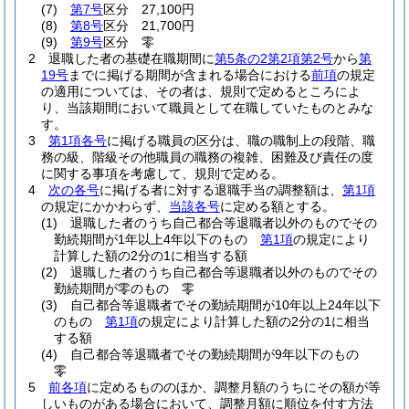
(7)
第7号
区分 27,100円
(8)
第8号
区分 21,700円
(9)
第9号
区分 零
2
退職した者の基礎在職期間に
第5条の2第2項第2号
から
第
19号
までに掲げる期間が含まれる場合における
前項
の規定
の適用については、その者は、規則で定めるところによ
り、当該期間において職員として在職していたものとみな
す。
3
第1項各号
に掲げる職員の区分は、職の職制上の段階、職
務の級、階級その他職員の職務の複雑、困難及び責任の度
に関する事項を考慮して、規則で定める。
4
次の各号
に掲げる者に対する退職手当の調整額は、
第1項
の規定にかかわらず、
当該各号
に定める額とする。
(1)
退職した者のうち自己都合等退職者以外のものでその
勤続期間が1年以上4年以下のもの
第1項
の規定により
計算した額の2分の1に相当する額
(2)
退職した者のうち自己都合等退職者以外のものでその
勤続期間が零のもの 零
(3)
自己都合等退職者でその勤続期間が10年以上24年以下
のもの
第1項
の規定により計算した額の2分の1に相当
する額
(4)
自己都合等退職者でその勤続期間が9年以下のもの
零
5
前各項
に定めるもののほか、調整月額のうちにその額が等
しいものがある場合において、調整月額に順位を付す方法