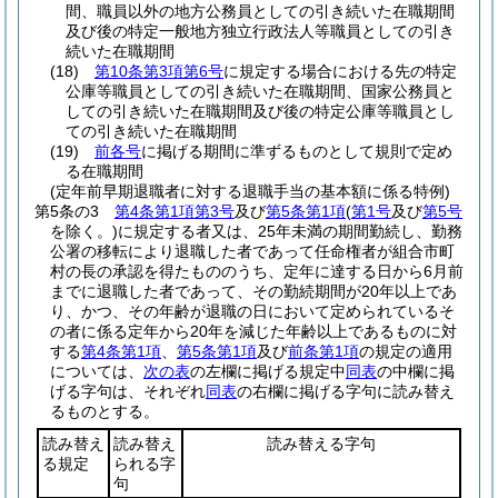
間、職員以外の地方公務員としての引き続いた在職期間
及び後の特定一般地方独立行政法人等職員としての引き
続いた在職期間
(18)
第10条第3項第6号
に規定する場合における先の特定
公庫等職員としての引き続いた在職期間、国家公務員と
しての引き続いた在職期間及び後の特定公庫等職員とし
ての引き続いた在職期間
(19)
前各号
に掲げる期間に準ずるものとして規則で定め
る在職期間
(定年前早期退職者に対する退職手当の基本額に係る特例)
第5条の3
第4条第1項第3号
及び
第5条第1項
(
第1号
及び
第5号
を除く。)
に規定する者又は、25年未満の期間勤続し、勤務
公署の移転により退職した者であって任命権者が組合市町
村の長の承認を得たもののうち、定年に達する日から6月前
までに退職した者であって、その勤続期間が20年以上であ
り、かつ、その年齢が退職の日において定められているそ
の者に係る定年から20年を減じた年齢以上であるものに対
する
第4条第1項
、
第5条第1項
及び
前条第1項
の規定の適用
については、
次の表
の左欄に掲げる規定中
同表
の中欄に掲
げる字句は、それぞれ
同表
の右欄に掲げる字句に読み替え
るものとする。
読み替え
読み替え
読み替える字句
る規定
られる字
句