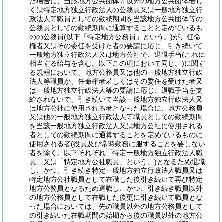
た場合に、当該地方公共団体等以外の地方公共団体若し
くは特定地方独立行政法人の公務員又は一般地方独立行
政法人等職員としての勤続期間を当該地方公共団体等の
公務員としての勤続期間に通算することと定めているも
のの公務員
(以下「特定地方公務員」という。)
が、任命
権者又はその委任を受けた者の要請に応じ、引き続いて
一般地方独立行政法人又は地方公社で、退職手当
(これに
相当する給与を含む。以下この項において同じ。)
に関す
る規程において、地方公務員又は他の一般地方独立行政
法人等職員が、任命権者若しくはその委任を受けた者又
は一般地方独立行政法人等の要請に応じ、退職手当を支
給されないで、引き続いて当該一般地方独立行政法人又
は地方公社に使用される者となった場合に、地方公務員
又は他の一般地方独立行政法人等職員としての勤続期間
を当該一般地方独立行政法人又は地方公社に使用される
者としての勤続期間に通算することを定めているものに
使用される者
(役員及び常時勤務に服することを要しない
者を除く。以下それぞれ「特定一般地方独立行政法人職
員」又は「特定地方公社職員」という。)
となるため退職
し、かつ、引き続き特定一般地方独立行政法人職員又は
特定地方公社職員として在職した後引き続いて再び特定
地方公務員となるため退職し、かつ、引き続き職員以外
の地方公務員として在職した後更に引き続いて職員とな
った場合においては、先の職員以外の地方公務員として
の引き続いた在職期間の始期から後の職員以外の地方公