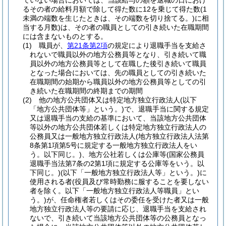
ていない場合においては、当該給与の額を退職の日におけ
るその者の給料月額で除して得た数に12を乗じて得た数
(1
未満の端数を生じたときは、その端数を切り捨てる。)
に相
当する月数)
は、その者の職員としての引き続いた在職期間
には含まないものとする。
(1)
職員が、
第21条第2項
の規定により退職手当を支給さ
れないで職員以外の地方公務員等となり、引き続いて職
員以外の地方公務員等として在職した後引き続いて職員
となった場合においては、先の職員としての引き続いた
在職期間の始期から職員以外の地方公務員等としての引
き続いた在職期間の終期までの期間
(2)
他の地方公共団体又は特定地方独立行政法人
(以下
「地方公共団体等」という。)
で、退職手当に関する規定
又は退職手当の支給の基準において、当該地方公共団体
等以外の地方公共団体若しくは特定地方独立行政法人の
公務員又は一般地方独立行政法人
(地方独立行政法人法第
8条第1項第5号に規定する一般地方独立行政法人をい
う。以下同じ。)
、地方公社若しくは公庫等
(国家公務員
退職手当法第7条の2第1項に規定する公庫等をいう。以
下同じ。)
(以下「一般地方独立行政法人等」という。)
に
使用される者
(役員及び常時勤務に服することを要しない
者を除く。以下「一般地方独立行政法人等職員」とい
う。)
が、任命権者若しくはその委任を受けた者又は一般
地方独立行政法人等の要請に応じ、退職手当を支給され
ないで、引き続いて当該地方公共団体等の公務員となっ