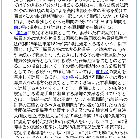
てはその月数の3分の1に相当する月数)
を、地方公務員法第
26条の3第1項の規定による高齢者部分休業の承認を受けて
職員が1週間の勤務時間の一部について勤務しなかった場合
には、その勤務しなかった期間の2分の1に相当する期間を
前3項
の規定により計算した在職期間から除算する。
5
第1項
に規定する職員としての引き続いた在職期間には、
職員以外の地方公務員又は国家公務員
(国家公務員退職手当
法
(昭和28年法律第182号)
第2条に規定する者をいう。以下
同じ。)
(以下「職員以外の地方公務員等」と総称する。)
が
引き続いて職員となったときにおけるその者の職員以外の
地方公務員等としての引き続いた在職期間を含むものとす
る。
この場合において、その者の職員以外の地方公務員等
としての引き続いた在職期間については、
前各項
の規定を
準用して計算するほか、
次の各号
に掲げる期間をその者の
職員以外の地方公務員等としての引き続いた在職期間とし
て計算するものとする。
ただし、退職により、この条例の
規定による退職手当に相当する給与の支給を受けていると
きは、当該給与の計算の基礎となった在職期間
(当該給与の
計算の基礎となるべき在職期間がその者が在職した地方公
共団体等の退職手当に関する規定又は特定地方独立行政法
人
(地方独立行政法人法
(平成15年法律第118号)
第2条第2項
に規定する特定地方独立行政法人をいう。以下同じ。)
の退
職手当の支給の基準
(同法第48条第2項又は第51条第2項に
規定する基準をいう。以下同じ。)
において明確に定められ