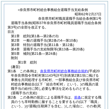
○奈良県市町村総合事務組合退職手当支給条例
昭和62年2月27日
奈良県市町村職員退職手当組合条例第1号
退職手当条例(昭和37年奈良県市町村職員退職手当組合条例
第3号)の全部を改正する。
目次
第1章
総則
(第1条―第2条の3)
第2章
一般の退職手当
(第2条の4―第10条)
第3章
特別の退職手当
(第11条・第12条)
第4章
退職手当の支給制限等
(第13条―第20条)
第5章
補則
(第21条―第24条)
附則
第1章
総則
(趣旨)
第1条
この条例は、
奈良県市町村総合事務組合規約
(平成20
年奈良県指令市町村第1143号許可)
別表第2第1項に掲げる
事務を共同処理する市町村、一部事務組合及び奈良県市町
村総合事務組合
(以下「組合市町村」という。)
の職員の退
職手当の給付に関し必要な事項を定めるものとする。
(退職手当の支給)
第2条
この条例の規定による退職手当は、
前条
に規定する職
員のうち常時勤務に服することを要するもの
(以下「職員」
という。)
が退職
(任期満了を含む。)
した場合に、その者
(死