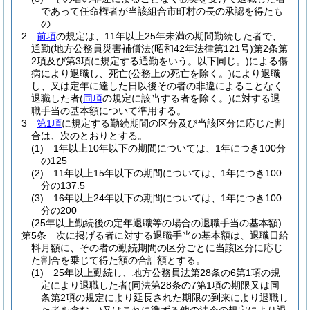
であって任命権者が当該組合市町村の長の承認を得たも
の
2
前項
の規定は、11年以上25年未満の期間勤続した者で、
通勤
(地方公務員災害補償法
(昭和42年法律第121号)
第2条第
2項及び第3項に規定する通勤をいう。以下同じ。)
による傷
病により退職し、死亡
(公務上の死亡を除く。)
により退職
し、又は定年に達した日以後その者の非違によることなく
退職した者
(
同項
の規定に該当する者を除く。)
に対する退
職手当の基本額について準用する。
3
第1項
に規定する勤続期間の区分及び当該区分に応じた割
合は、次のとおりとする。
(1)
1年以上10年以下の期間については、1年につき100分
の125
(2)
11年以上15年以下の期間については、1年につき100
分の137.5
(3)
16年以上24年以下の期間については、1年につき100
分の200
(25年以上勤続後の定年退職等の場合の退職手当の基本額)
第5条
次に掲げる者に対する退職手当の基本額は、退職日給
料月額に、その者の勤続期間の区分ごとに当該区分に応じ
た割合を乗じて得た額の合計額とする。
(1)
25年以上勤続し、地方公務員法第28条の6第1項の規
定により退職した者
(同法第28条の7第1項の期限又は同
条第2項の規定により延長された期限の到来により退職し