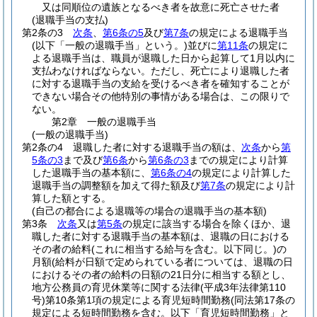
又は同順位の遺族となるべき者を故意に死亡させた者
(退職手当の支払)
第2条の3
次条
、
第6条の5
及び
第7条
の規定による退職手当
(以下「一般の退職手当」という。)
並びに
第11条
の規定に
よる退職手当は、職員が退職した日から起算して1月以内に
支払わなければならない。
ただし、死亡により退職した者
に対する退職手当の支給を受けるべき者を確知することが
できない場合その他特別の事情がある場合は、この限りで
ない。
第2章
一般の退職手当
(一般の退職手当)
第2条の4
退職した者に対する退職手当の額は、
次条
から
第
5条の3
まで及び
第6条
から
第6条の3
までの規定により計算
した退職手当の基本額に、
第6条の4
の規定により計算した
退職手当の調整額を加えて得た額及び
第7条
の規定により計
算した額とする。
(自己の都合による退職等の場合の退職手当の基本額)
第3条
次条
又は
第5条
の規定に該当する場合を除くほか、退
職した者に対する退職手当の基本額は、退職の日における
その者の給料
(これに相当する給与を含む。以下同じ。)
の
月額
(給料が日額で定められている者については、退職の日
におけるその者の給料の日額の21日分に相当する額とし、
地方公務員の育児休業等に関する法律
(平成3年法律第110
号)
第10条第1項の規定による育児短時間勤務
(同法第17条の
規定による短時間勤務を含む。以下「育児短時間勤務」と