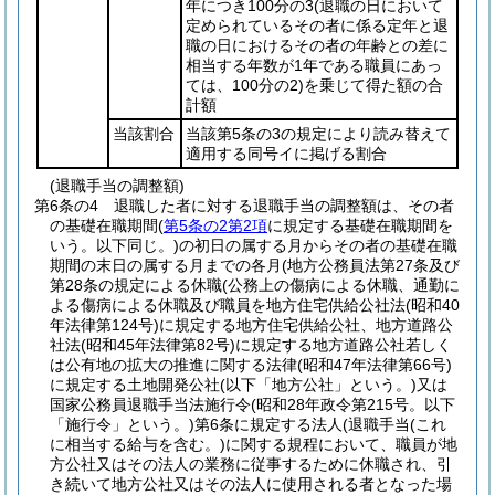
年につき100分の3
(退職の日において
定められているその者に係る定年と退
職の日におけるその者の年齢との差に
相当する年数が1年である職員にあっ
ては、100分の2)
を乗じて得た額の合
計額
当該割合
当該第5条の3の規定により読み替えて
適用する同号イに掲げる割合
(退職手当の調整額)
第6条の4
退職した者に対する退職手当の調整額は、その者
の基礎在職期間
(
第5条の2第2項
に規定する基礎在職期間を
いう。以下同じ。)
の初日の属する月からその者の基礎在職
期間の末日の属する月までの各月
(地方公務員法第27条及び
第28条の規定による休職
(公務上の傷病による休職、通勤に
よる傷病による休職及び職員を地方住宅供給公社法
(昭和40
年法律第124号)
に規定する地方住宅供給公社、地方道路公
社法
(昭和45年法律第82号)
に規定する地方道路公社若しく
は公有地の拡大の推進に関する法律
(昭和47年法律第66号)
に規定する土地開発公社
(以下「地方公社」という。)
又は
国家公務員退職手当法施行令
(昭和28年政令第215号。以下
「施行令」という。)
第6条に規定する法人
(退職手当
(これ
に相当する給与を含む。)
に関する規程において、職員が地
方公社又はその法人の業務に従事するために休職され、引
き続いて地方公社又はその法人に使用される者となった場