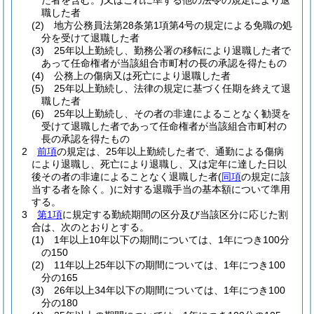
た者を含む。)
又はこれに準ずる他の法令の規定により退
職した者
(2)
地方公務員法第28条第1項第4号の規定による免職の処
分を受けて退職した者
(3)
25年以上勤続し、勤務公署の移転により退職した者で
あって任命権者が当該組合市町村の長の承認を得たもの
(4)
公務上の傷病又は死亡により退職した者
(5)
25年以上勤続し、法律の規定に基づく任期を終えて退
職した者
(6)
25年以上勤続し、その者の非違によることなく勧奨を
受けて退職した者であって任命権者が当該組合市町村の
長の承認を得たもの
2
前項
の規定は、25年以上勤続した者で、通勤による傷病
により退職し、死亡により退職し、又は定年に達した日以
後その者の非違によることなく退職した者
(
同項
の規定に該
当する者を除く。)
に対する退職手当の基本額について準用
する。
3
第1項
に規定する勤続期間の区分及び当該区分に応じた割
合は、次のとおりとする。
(1)
1年以上10年以下の期間については、1年につき100分
の150
(2)
11年以上25年以下の期間については、1年につき100
分の165
(3)
26年以上34年以下の期間については、1年につき100
分の180