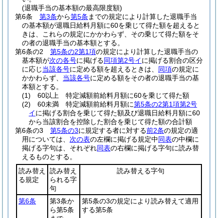
(退職手当の基本額の最高限度額)
第6条
第3条
から
第5条
までの規定により計算した退職手当
の基本額が退職日給料月額に60を乗じて得た額を超えると
きは、これらの規定にかかわらず、その乗じて得た額をそ
の者の退職手当の基本額とする。
第6条の2
第5条の2第1項
の規定により計算した退職手当の
基本額が
次の各号
に掲げる
同項第2号イ
に掲げる割合の区分
に応じ
当該各号
に定める額を超えるときは、
同項
の規定に
かかわらず、
当該各号
に定める額をその者の退職手当の基
本額とする。
(1)
60以上 特定減額前給料月額に60を乗じて得た額
(2)
60未満 特定減額前給料月額に
第5条の2第1項第2号
イ
に掲げる割合を乗じて得た額及び退職日給料月額に60
から当該割合を控除した割合を乗じて得た額の合計額
第6条の3
第5条の3
に規定する者に対する
前2条
の規定の適
用については、
次の表
の左欄に掲げる規定中
同表
の中欄に
掲げる字句は、それぞれ
同表
の右欄に掲げる字句に読み替
えるものとする。
読み替え
読み替え
読み替える字句
る規定
られる字
句
第6条
第3条か
第5条の3の規定により読み替えて適用
ら第5条
する第5条