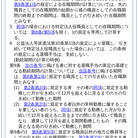
第8条第1項
の規定による在職期間の計算については、先の
職員としての在職期間の始期から後の職員としての在職期
間の終期までの期間は、職員としての引き続いた在職期間
とみなす。
3
前項
の場合における特定法人役職員としての在職期間につ
いては、
第8条
(
第5項
を除く。)
の規定を準用して計算す
る。
4
公益法人等派遣法第10条第1項の規定により退職し、引き
続いて特定法人役職員となった場合においては、この条例
の規定による退職手当は、支給しない。
(勤続期間の計算の特例)
第9条
次の各号
に掲げる者に対する退職手当の算定の基礎と
なる勤続期間の計算については、
当該各号
に掲げる期間
は、
第8条第1項
に規定する職員としての引き続いた在職期
間とみなす。
(1)
第2条第2項
に規定する者 その者の
同項
に規定する勤
務した月が引き続いて12月を超えるに至るまでのその引
き続いて勤務した期間
(2)
第2条第2項
に規定する者以外の常時勤務に服すること
を要しない者のうち、
同項
に規定する勤務した月が引き
続いて12月を超えるに至るまでの間に引き続いて職員と
なり、通算して12月を超える期間勤務したもの その職
員となる前の引き続いて勤務した期間
第9条の2
第8条第5項
に規定する職員以外の地方公務員等と
しての引き続いた在職期間には、
第2条第2項
に規定する者