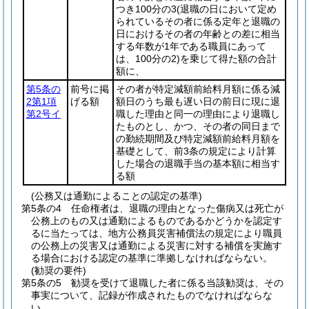
つき100分の3
(退職の日において定め
られているその者に係る定年と退職の
日におけるその者の年齢との差に相当
する年数が1年である職員にあって
は、100分の2)
を乗じて得た額の合計
額に、
第5条の
前号に掲
その者が特定減額前給料月額に係る減
2第1項
げる額
額日のうち最も遅い日の前日に現に退
第2号イ
職した理由と同一の理由により退職し
たものとし、かつ、その者の同日まで
の勤続期間及び特定減額前給料月額を
基礎として、前3条の規定により計算
した場合の退職手当の基本額に相当す
る額
(公務又は通勤によることの認定の基準)
第5条の4
任命権者は、退職の理由となった傷病又は死亡が
公務上のもの又は通勤によるものであるかどうかを認定す
るに当たっては、地方公務員災害補償法の規定により職員
の公務上の災害又は通勤による災害に対する補償を実施す
る場合における認定の基準に準拠しなければならない。
(勧奨の要件)
第5条の5
勧奨を受けて退職した者に係る当該勧奨は、その
事実について、記録が作成されたものでなければならな
い。