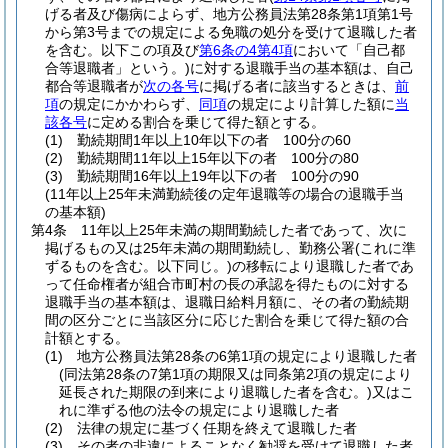
げる者及び傷病によらず、地方公務員法第28条第1項第1号
から第3号までの規定による免職の処分を受けて退職した者
を含む。以下この項及び
第6条の4第4項
において「自己都
合等退職者」という。)
に対する退職手当の基本額は、自己
都合等退職者が
次の各号
に掲げる者に該当するときは、
前
項
の規定にかかわらず、
同項
の規定により計算した額に
当
該各号
に定める割合を乗じて得た額とする。
(1)
勤続期間1年以上10年以下の者 100分の60
(2)
勤続期間11年以上15年以下の者 100分の80
(3)
勤続期間16年以上19年以下の者 100分の90
(11年以上25年未満勤続後の定年退職等の場合の退職手当
の基本額)
第4条
11年以上25年未満の期間勤続した者であって、次に
掲げるもの又は25年未満の期間勤続し、勤務公署
(これに準
ずるものを含む。以下同じ。)
の移転により退職した者であ
って任命権者が組合市町村の長の承認を得たものに対する
退職手当の基本額は、退職日給料月額に、その者の勤続期
間の区分ごとに当該区分に応じた割合を乗じて得た額の合
計額とする。
(1)
地方公務員法第28条の6第1項の規定により退職した者
(同法第28条の7第1項の期限又は同条第2項の規定により
延長された期限の到来により退職した者を含む。)
又はこ
れに準ずる他の法令の規定により退職した者
(2)
法律の規定に基づく任期を終えて退職した者
(3)
その者の非違によることなく勧奨を受けて退職した者