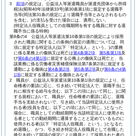
3
前項
の規定は、公益法人等派遣職員が派遣先団体から所得
税法
(昭和40年法律第33号)
第30条第1項に規定する退職手
当等
(同法第31条の規定により退職手当等とみなされるもの
を含む。)
の支払を受けた場合には、適用しない。
(特定法人役職員としての在職期間を有する職員に対する退
職手当に係る特例)
第8条の4
公益法人等派遣法第10条第1項の規定により採用
された職員に関するこの条例の規定の適用については、同
項に規定する特定法人
(以下「特定法人」という。)
の業務
に係る業務上の傷病又は死亡は
第4条第2項
、
第5条第1項
及
び
第6条の4第1項
に規定する公務上の傷病又は死亡と、当
該業務に係る労働者災害補償保険法第7条第2項に規定する
通勤による傷病は
第4条第2項
、
第5条第2項
及び
第6条の4第
1項
に規定する通勤による傷病とみなす。
2
職員が、公益法人等派遣法第10条第1項の規定により、任
命権者の要請に応じ、引き続いて特定法人で、退職手当
(こ
れに相当する給与を含む。以下この項において同じ。)
に関
する規程において、職員が、任命権者の要請に応じ、退職
手当を支給されないで、引き続いて当該特定法人に使用さ
れる者
(役員を含む。以下この項において同じ。)
となった
場合に、職員としての勤続期間を当該特定法人に使用され
る者としての勤続期間に通算することと定めているものに
使用される者
(以下「特定法人役職員」という。)
となるた
め退職し、かつ、引き続き特定法人役職員として在職した
後引き続いて同項の規定により職員として採用された者の