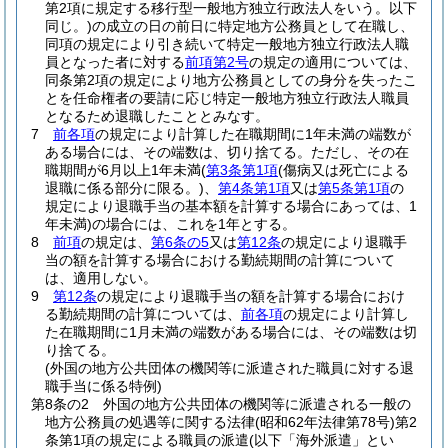
第2項に規定する移行型一般地方独立行政法人をいう。以下
同じ。)
の成立の日の前日に特定地方公務員として在職し、
同項の規定により引き続いて特定一般地方独立行政法人職
員となった者に対する
前項第2号
の規定の適用については、
同条第2項の規定により地方公務員としての身分を失ったこ
とを任命権者の要請に応じ特定一般地方独立行政法人職員
となるため退職したこととみなす。
7
前各項
の規定により計算した在職期間に1年未満の端数が
ある場合には、その端数は、切り捨てる。
ただし、その在
職期間が6月以上1年未満
(
第3条第1項
(傷病又は死亡による
退職に係る部分に限る。)
、
第4条第1項
又は
第5条第1項
の
規定により退職手当の基本額を計算する場合にあっては、1
年未満)
の場合には、これを1年とする。
8
前項
の規定は、
第6条の5
又は
第12条
の規定により退職手
当の額を計算する場合における勤続期間の計算について
は、適用しない。
9
第12条
の規定により退職手当の額を計算する場合におけ
る勤続期間の計算については、
前各項
の規定により計算し
た在職期間に1月未満の端数がある場合には、その端数は切
り捨てる。
(外国の地方公共団体の機関等に派遣された職員に対する退
職手当に係る特例)
第8条の2
外国の地方公共団体の機関等に派遣される一般の
地方公務員の処遇等に関する法律
(昭和62年法律第78号)
第2
条第1項の規定による職員の派遣
(以下「海外派遣」とい