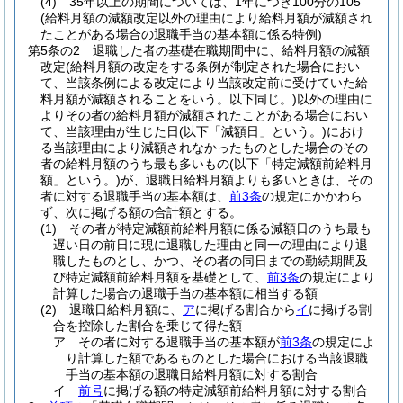
(4)
35年以上の期間については、1年につき100分の105
(給料月額の減額改定以外の理由により給料月額が減額され
たことがある場合の退職手当の基本額に係る特例)
第5条の2
退職した者の基礎在職期間中に、給料月額の減額
改定
(給料月額の改定をする条例が制定された場合におい
て、当該条例による改定により当該改定前に受けていた給
料月額が減額されることをいう。以下同じ。)
以外の理由に
よりその者の給料月額が減額されたことがある場合におい
て、当該理由が生じた日
(以下「減額日」という。)
におけ
る当該理由により減額されなかったものとした場合のその
者の給料月額のうち最も多いもの
(以下「特定減額前給料月
額」という。)
が、退職日給料月額よりも多いときは、その
者に対する退職手当の基本額は、
前3条
の規定にかかわら
ず、次に掲げる額の合計額とする。
(1)
その者が特定減額前給料月額に係る減額日のうち最も
遅い日の前日に現に退職した理由と同一の理由により退
職したものとし、かつ、その者の同日までの勤続期間及
び特定減額前給料月額を基礎として、
前3条
の規定により
計算した場合の退職手当の基本額に相当する額
(2)
退職日給料月額に、
ア
に掲げる割合から
イ
に掲げる割
合を控除した割合を乗じて得た額
ア
その者に対する退職手当の基本額が
前3条
の規定によ
り計算した額であるものとした場合における当該退職
手当の基本額の退職日給料月額に対する割合
イ
前号
に掲げる額の特定減額前給料月額に対する割合