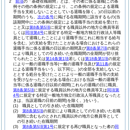
2
前項
の「基礎在職期間」とは、その者に係る退職
(この条
例その他の条例の規定により、この条例の規定による退職
手当を支給しないこととしている退職を除く。)
の日以前の
期間のうち、
次の各号
に掲げる在職期間に該当するもの
(当
該期間中にこの条例の規定による退職手当の支給を受けた
こと又は
第8条第5項
に規定する職員以外の地方公務員等若
しくは
同項第4号
に規定する特定一般地方独立行政法人等職
員として退職したことにより退職手当
(これに相当する給与
を含む。)
の支給を受けたことがある場合におけるこれらの
退職手当に係る退職の日以前の期間及び
第8条第7項
の規定
により職員としての引き続いた在職期間の全期間が切り捨
てられたこと又は
第14条第1項
若しくは
第18条第1項
の規定
により一般の退職手当等
(一般の退職手当及び
第11条
の規定
による退職手当をいう。以下同じ。)
の全部を支給しないこ
ととする処分を受けたことにより一般の退職手当等の支給
を受けなかったことがある場合における当該一般の退職手
当等に係る退職の日以前の期間
(これらの退職の日に職員、
第8条第5項
に規定する職員以外の地方公務員等又は
同項第
4号
に規定する特定一般地方独立行政法人等職員となったと
きは、当該退職の日前の期間)
を除く。)
をいう。
(1)
職員としての引き続いた在職期間
(2)
第8条第5項
の規定により職員としての引き続いた在職
期間に含むものとされた職員以外の地方公務員等として
の引き続いた在職期間
(3)
第8条第5項第1号
に規定する再び職員となった者の
同