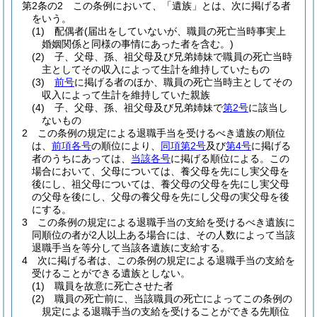
第2条の2
この条例において、「遺族」とは、次に掲げる者
をいう。
(1)
配偶者
(届出をしていないが、職員の死亡当時事実上
婚姻関係と同様の事情にあった者を含む。)
(2)
子、父母、孫、祖父母及び兄弟姉妹で職員の死亡当時
主としてその収入によって生計を維持していたもの
(3)
前号
に掲げる者のほか、職員の死亡当時主としてその
収入によって生計を維持していた親族
(4)
子、父母、孫、祖父母及び兄弟姉妹で
第2号
に該当し
ないもの
2
この条例の規定による退職手当を受けるべき遺族の順位
は、
前項各号
の順位により、
同項第2号
及び
第4号
に掲げる
者のうちにあっては、
当該各号
に掲げる順位による。
この
場合において、父母については、養父母を先にし実父母を
後にし、祖父母については、養父母の父母を先にし実父母
の父母を後にし、父母の養父母を先にし父母の実父母を後
にする。
3
この条例の規定による退職手当の支給を受けるべき遺族に
同順位の者が2人以上ある場合には、その人数によって当該
退職手当を等分して当該各遺族に支給する。
4
次に掲げる者は、この条例の規定による退職手当の支給を
受けることができる遺族としない。
(1)
職員を故意に死亡させた者
(2)
職員の死亡前に、当該職員の死亡によってこの条例の
規定による退職手当の支給を受けることができる先順位