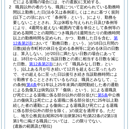
亡による退職の場合には、その遺族)
に支給する。
2
職員以外の者のうち、職員について定められている勤務時
間以上勤務した日
(法令又は条例若しくはこれに基づく規則
(以下この項において「条例等」という。)
により、勤務を
要しないこととされ、又は休暇を与えられた日及び条例等
により、4週間を超えない範囲内で週を単位として条例等の
定める期間ごとの期間につき職員の1週間当たりの勤務時間
以上の勤務時間を定められ、かつ、勤務した日を含む。
第
12条第2項
において「勤務日数」という。)
が18日
(1月間の
日数
(組合市町村の休日を定める条例等に定める休日の日数
は、算入しない。)
が20日に満たない日数の場合にあって
は、18日から20日と当該日数との差に相当する日数を減じ
た日数。
第12条第2項
において「職員みなし日数」とい
う。)
以上ある月が引き続いて12月を超えるに至ったもの
で、その超えるに至った日以後引き続き当該勤務時間によ
り勤務することとされているものは、職員とみなして、こ
の条例
(
第4条
中11年以上25年未満の期間勤続した者の通勤
による負傷又は病気
(以下「傷病」という。)
による退職及
び死亡による退職に係る部分以外の部分並びに
第5条
中公務
上の傷病又は死亡による退職に係る部分並びに25年以上勤
続した者の通勤による傷病による退職及び死亡による退職
に係る部分以外の部分を除く。)
の規定を適用する。
ただ
し、地方公務員法
(昭和25年法律第261号)
第22条の2第1項
第1号に掲げる職員については、この限りでない。
(遺族の範囲及び順位)