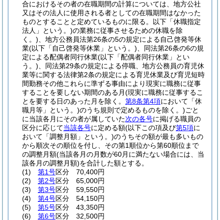
合におけるその者の在職期間の計算については、地方公社
又はその法人に使用される者としての在職期間はなかった
ものとすることと定めているものに限る。以下「休職指定
法人」という。)
の業務に従事させるための休職を除
く。)
、地方公務員法第26条の5の規定による自己啓発等休
業
(以下「自己啓発等休業」という。)
、同法第26条の6の規
定による配偶者同行休業
(以下「配偶者同行休業」とい
う。)
、同法第29条の規定による停職、地方公務員の育児休
業等に関する法律第2条の規定による育児休業及び育児短時
間勤務その他これらに準ずる事由により現実に職務に従事
することを要しない期間のある月
(現実に職務に従事するこ
とを要する日のあった月を除く。
第8条第4項
において「休
職月等」という。)
のうち規則で定めるものを除く。)
ごと
に当該各月にその者が属していた
次の各号
に掲げる職員の
区分に応じて
当該各号
に定める額
(以下この項及び
第5項
に
おいて「調整月額」という。)
のうちその額が最も多いもの
から順次その順位を付し、その第1順位から第60順位まで
の調整月額
(当該各月の月数が60月に満たない場合には、当
該各月の調整月額)
を合計した額とする。
(1)
第1号
区分 70,400円
(2)
第2号
区分 65,000円
(3)
第3号
区分 59,550円
(4)
第4号
区分 54,150円
(5)
第5号
区分 43,350円
(6)
第6号
区分 32,500円