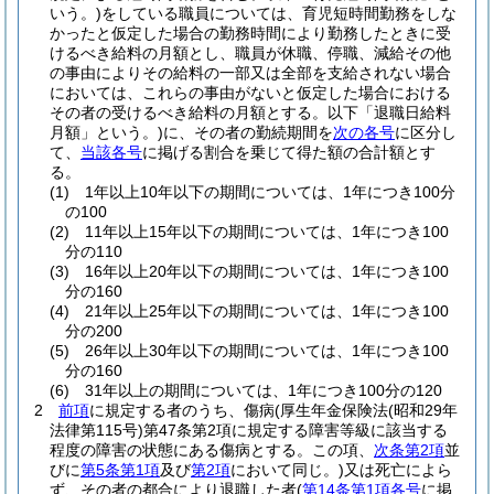
いう。)
をしている職員については、育児短時間勤務をしな
かったと仮定した場合の勤務時間により勤務したときに受
けるべき給料の月額とし、職員が休職、停職、減給その他
の事由によりその給料の一部又は全部を支給されない場合
においては、これらの事由がないと仮定した場合における
その者の受けるべき給料の月額とする。以下「退職日給料
月額」という。)
に、その者の勤続期間を
次の各号
に区分し
て、
当該各号
に掲げる割合を乗じて得た額の合計額とす
る。
(1)
1年以上10年以下の期間については、1年につき100分
の100
(2)
11年以上15年以下の期間については、1年につき100
分の110
(3)
16年以上20年以下の期間については、1年につき100
分の160
(4)
21年以上25年以下の期間については、1年につき100
分の200
(5)
26年以上30年以下の期間については、1年につき100
分の160
(6)
31年以上の期間については、1年につき100分の120
2
前項
に規定する者のうち、傷病
(厚生年金保険法
(昭和29年
法律第115号)
第47条第2項に規定する障害等級に該当する
程度の障害の状態にある傷病とする。この項、
次条第2項
並
びに
第5条第1項
及び
第2項
において同じ。)
又は死亡によら
ず、その者の都合により退職した者
(
第14条第1項各号
に掲