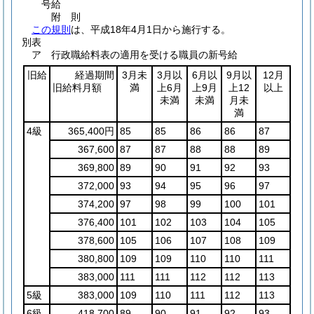
号給
附
則
この規則
は、平成18年4月1日から施行する。
別表
ア 行政職給料表の適用を受ける職員の新号給
旧給
経過期間
3月未
3月以
6月以
9月以
12月
旧給料月額
満
上6月
上9月
上12
以上
未満
未満
月未
満
4級
365,400円
85
85
86
86
87
367,600
87
87
88
88
89
369,800
89
90
91
92
93
372,000
93
94
95
96
97
374,200
97
98
99
100
101
376,400
101
102
103
104
105
378,600
105
106
107
108
109
380,800
109
109
110
110
111
383,000
111
111
112
112
113
5級
383,000
109
110
111
112
113
6級
418,700
89
90
91
92
93