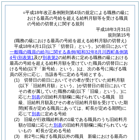
○平成18年改正条例附則第4項の規定による職務の級に
おける最高の号給を超える給料月額等を受ける職員
の号給の切替えに関する規則
平成18年3月31日
規則第15号
(職務の級における最高の号給を超える給料月額の切替え)
平成18年4月1日
(以下「切替日」という。)
の前日において
一般職の職員の給与に関する条例
(昭和32年8月川西町条例第
4号)
別表第1
及び
別表第2
の給料表に定める職務の級における
最高の号給を超える給料月額を受けていた職員の切替日にお
ける号給
(以下「新号給」という。)
は、次の各号に掲げる職
員の区分に応じ、当該各号に定める号給とする。
(1)
切替日の前日においてその者が受けていた給料月額
(以下「旧給料月額」という。)
が切替日の前日において
その者が属していた職務の級
(以下「旧級」という。)
に
応じた
別表
の旧給料月額欄に掲げられている職員 旧
級、旧給料月額及びその者が旧給料月額を受けていた期
間
(町長が定める職員にあっては、町長が定める期間)
に
応じて
別表
に定める号給
(2)
旧級が行政職給料表の1級である職員のうち旧給料月
額が旧級に応じた
別表
の旧給料月額欄に掲げられていな
いもの 町長が定める号給
(3)
前2号に掲げる職員以外の職員 新級における最高の