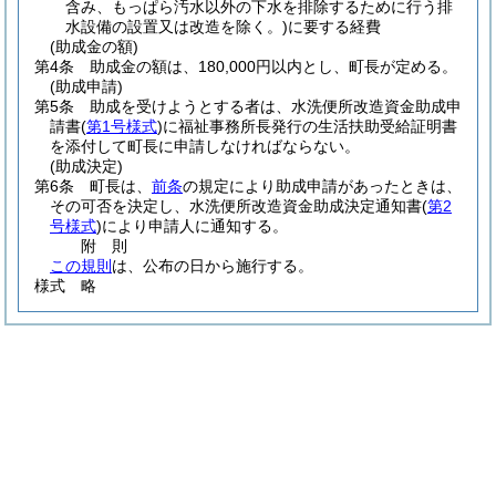
含み、もっぱら汚水以外の下水を排除するために行う排
水設備の設置又は改造を除く。)
に要する経費
(助成金の額)
第4条
助成金の額は、180,000円以内とし、町長が定める。
(助成申請)
第5条
助成を受けようとする者は、水洗便所改造資金助成申
請書
(
第1号様式
)
に福祉事務所長発行の生活扶助受給証明書
を添付して町長に申請しなければならない。
(助成決定)
第6条
町長は、
前条
の規定により助成申請があったときは、
その可否を決定し、水洗便所改造資金助成決定通知書
(
第2
号様式
)
により申請人に通知する。
附
則
この規則
は、公布の日から施行する。
様式
略