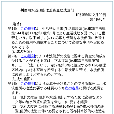
○川西町水洗便所改造資金助成規則
昭和55年12月20日
規則第6号
(趣旨)
第1条
この規則
は、生活扶助世帯
(生活保護法
(昭和25年法律
第144号)
第11条第1項第1号により生活扶助を受けている世
帯をいう。以下同じ。)
のくみ取り便所を水洗便所に改造す
るための費用を助成することについて必要な事項を定める
ものとする。
(助成の対象)
第2条
この規則
により水洗便所の改造に要する資金の助成を
受けることができる者は、下水道法
(昭和33年法律第79
号。以下「法」という。)
第2条第8号に規定する本町の処理
区域内における家屋を所有する生活扶助世帯で、水洗便所
に改造しようとするものとする。
(助成の範囲)
第3条
この規則
により助成を受けることのできる範囲は、水
洗便所の改造に要する経費のうち
次の各号
に掲げる経費と
する。
(1)
便所の改造
(便所を水洗便所とするために必要なタン
ク等の給水装置の設置を含む。)
に要する経費
(2)
便所の改造に付随する法第10条第1項の排水設備の設
置
(便所の改造に伴い必要とされる既存排水設備の改造を