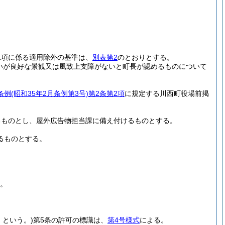
1項に係る適用除外の基準は、
別表第2
のとおりとする。
いが良好な景観又は風致上支障がないと町長が認めるものについて
条例
(昭和35年2月条例第3号)
第2条第2項
に規定する川西町役場前掲
るものとし、屋外広告物担当課に備え付けるものとする。
るものとする。
る。
」という。)
第5条の許可の標識は、
第4号様式
による。