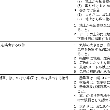
(2)
地上から広告物の
(3)
取り付ける方向
3 巻き付け広告
(1)
大きさは、縦1.
(2)
地上から広告物の
1 地上から広告物又は
ること。
2 アーチの上部には
下部柱部に掲出する
れを掲出する物件
1 気球の大きさは、
気球を係留する綱に架
ること。
2 掲揚中に電線、煙
3 広告面にネットを
4 風速5メートル以
5 気球に補助綱があ
断幕、旗、のぼり等)
又はこれを掲出する物件
1 懸垂幕は、縦10メ
2 横断幕は、繁華街
3 懸垂幕及び横断幕
こと。
4 旗、のぼり等布地
街の慣習として認め
1 大きさは、縦1.8