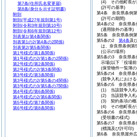
(4)
その他町長が
第7条
(住所氏名変更届)
(許可の基準)
第8条
(身分を示す証明書)
第4条
奈良県条例第
附則
(許可の期間)
附則
(平成27年規則第1号)
第4条の2
奈良県条
附則
(令和3年規則第10号)
(適用除外の基準)
附則
(令和6年規則第12号)
第5条
奈良県条例第
別表第1
(第4条関係)
第5条の2
第4条
及
別表第1の2
(第4条の2関係)
は、奈良県条例第
別表第2
(第5条関係)
(公示の場所)
第1号様式
(第1条関係)
第5条の3
奈良県条
第1号様式の2
(第1条の2関係)
示場
(以下「役場
第2号様式
(第2条関係)
(保管物件一覧簿の
第2号様式の2
(第3条関係)
第5条の4
奈良県条
第3号様式
(第3条関係)
(競争入札における
第3号様式の2
(第5条の4関係)
第5条の5
奈良県条
第3号様式の3
(第5条の7関係)
(1)
当該競争入札
第4号様式
(第6条関係)
(2)
当該競争入札
第4号様式の2
(第6条関係)
(3)
契約条項の概
第5号様式
(第7条関係)
(4)
その他町長が
第6号様式
(第8条関係)
第5条の6
奈良県条
(受領書の様式)
第5条の7
奈良県条
(標識及び許可印)
第6条
奈良県屋外