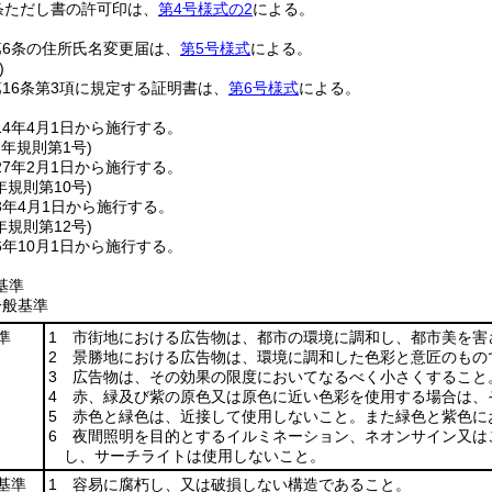
条ただし書の許可印は、
第4号様式の2
による。
6条の住所氏名変更届は、
第5号様式
による。
)
16条第3項に規定する証明書は、
第6号様式
による。
4年4月1日から施行する。
7年
規則第1号)
7年2月1日から施行する。
年
規則第10号)
3年4月1日から施行する。
年
規則第12号)
年10月1日から施行する。
基準
一般基準
準
1 市街地における広告物は、都市の環境に調和し、都市美を害
2 景勝地における広告物は、環境に調和した色彩と意匠のもの
3 広告物は、その効果の限度においてなるべく小さくすること
4 赤、緑及び紫の原色又は原色に近い色彩を使用する場合は、
5 赤色と緑色は、近接して使用しないこと。また緑色と紫色に
6 夜間照明を目的とするイルミネーション、ネオンサイン又は
し、サーチライトは使用しないこと。
基準
1 容易に腐朽し、又は破損しない構造であること。