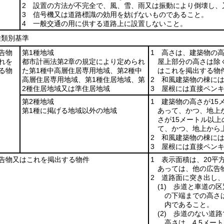
2 設置の方法が不完全で、風、雪、雨又は振動により倒壊し、
3 信号機又は道路標識の効用を妨げないものであること。
4 一般交通の用に供する道路上に設置しないこと。
種類別基準
告物
第1種地域
1 高さは、建築物の
れを
都市計画法第2章の規定により定められ
屋上部分の高さは除
る物
た第1種中高層住居専用地域、第2種中
はこれを掲出する物
高層住居専用地域、第1種住居地域、第
2 和風建築物の棟に
2種住居地域又は準住居地域
3 屋根には直接ペン
第2種地域
1 建築物の高さが15
第1種に掲げる地域以外の地域
あって、かつ、地上
さが15メートル以
て、かつ、地上から
2 和風建築物の棟に
3 屋根には直接ペン
告物又はこれを掲出する物件
1 表示面積は、20
あっては、他の広告
2 道路面に突き出し
(1)
歩道と車道の区
の下端までの高さ
内であること。
(2)
歩道のない道路
高さは、4.5メー