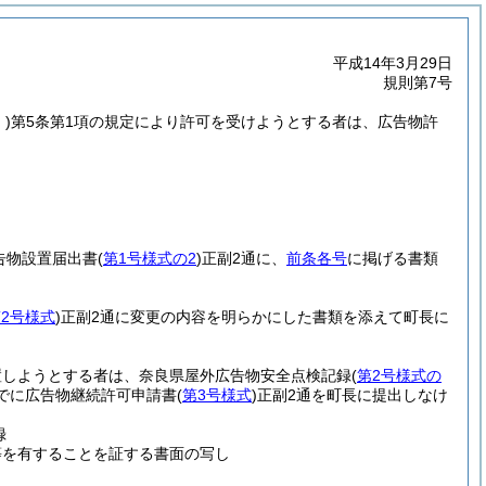
平成14年3月29日
規則第7号
)
第5条第1項の規定により許可を受けようとする者は、広告物許
告物設置届出書
(
第1号様式の2
)
正副2通に、
前条各号
に掲げる書類
2号様式
)
正副2通に変更の内容を明らかにした書類を添えて町長に
置しようとする者は、奈良県屋外広告物安全点検記録
(
第2号様式の
でに広告物継続許可申請書
(
第3号様式
)
正副2通を町長に提出しなけ
録
等を有することを証する書面の写し