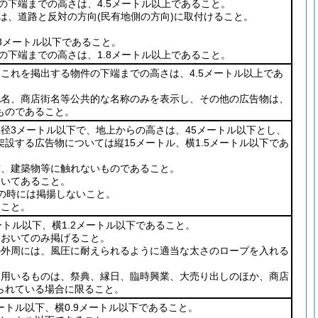
下端までの高さは、4.5メートル以上であること。
は、道路と反対の方向
(民有地側の方向)
に取付けること。
8メートル以下であること。
下端までの高さは、1.8メートル以上であること。
これを掲出する物件の下端までの高さは、4.5メートル以上であ
地名、商店街名等公共的な名称のみを表示し、その他の広告物は、
ものであること。
直径3メートル以下で、地上からの高さは、45メートル以下とし、
設する広告物については縦15メートル、横1.5メートル以下であ
突、建築物等に触れないものであること。
用いてあること。
上の時には掲揚しないこと。
ること。
ートル以下、横1.2メートル以下であること。
においてのみ掲げること。
の外周には、風圧に耐えられるように適当な太さのロープを入れる
を用いるものは、祭典、縁日、臨時興業、大売り出しのほか、商店
られている場合に限ること。
メートル以下、横0.9メートル以下であること。