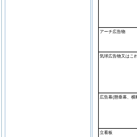
アーチ広告物
気球広告物又はこ
広告幕
(懸垂幕、横
立看板