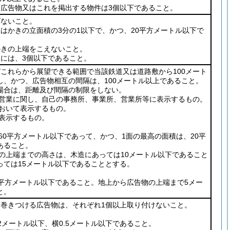
下広告物又はこれを掲出する物件は3個以下であること。
げないこと。
はかきの立面積の3分の1以下で、かつ、20平方メートル以下で
かきの上端をこえないこと。
きには、3個以下であること。
びこれらから展望できる範囲で当該鉄道又は道路敷から100メート
し、かつ、広告物相互の間隔は、100メートル以上であること。
場合は、距離及び間隔の制限をしない。
営業に関し、自己の事務所、事業所、営業所等に表示するもの。
おいて表示するもの。
表示するもの。
0平方メートル以下であって、かつ、1面の最高の面積は、20平
あること。
上端までの高さは、木造にあっては10メートル以下であること
っては15メートル以下であることとする。
0平方メートル以下であること。地上から広告物の上端まで5メー
と。
は巻きつける広告物は、それぞれ1個以上取り付けないこと。
2メートル以下、横0.5メートル以下であること。