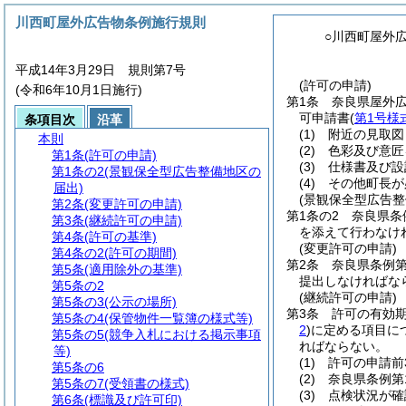
川西町屋外広告物条例施行規則
○川西町屋外
平成14年3月29日 規則第7号
(許可の申請)
(令和6年10月1日施行)
第1条
奈良県屋外
可申請書
(
第1号様
条項目次
沿革
(1)
附近の見取図
本則
(2)
色彩及び意匠
第1条
(許可の申請)
(3)
仕様書及び設
第1条の2
(景観保全型広告整備地区の
(4)
その他町長が
届出)
(景観保全型広告整
第2条
(変更許可の申請)
第1条の2
奈良県条
第3条
(継続許可の申請)
を添えて行わなけ
第4条
(許可の基準)
(変更許可の申請)
第4条の2
(許可の期間)
第2条
奈良県条例
第5条
(適用除外の基準)
提出しなければな
第5条の2
(継続許可の申請)
第5条の3
(公示の場所)
第3条
許可の有効
第5条の4
(保管物件一覧簿の様式等)
2
)
に定める項目に
第5条の5
(競争入札における掲示事項
ればならない。
等)
(1)
許可の申請前
第5条の6
(2)
奈良県条例第
第5条の7
(受領書の様式)
(3)
点検状況が確
第6条
(標識及び許可印)