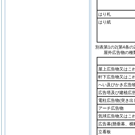
はり札
はり紙
別表第1の2
(第4条の
屋外広告物の種
屋上広告物又はこ
軒下広告物又はこ
へい及びかき広告
広告塔及び建植広
電柱広告物
(突き出
アーチ広告物
気球広告物又はこ
広告幕
(懸垂幕、横
立看板