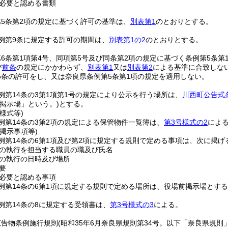
必要と認める書類
5条第2項の規定に基づく許可の基準は、
別表第1
のとおりとする。
例第9条に規定する許可の期間は、
別表第1の2
のとおりとする。
6条第1項第4号、同項第5号及び同条第2項の規定に基づく条例第5条第
び
前条
の規定にかかわらず、
別表第1
又は
別表第2
による基準に合致しな
5条の許可をし、又は奈良県条例第5条第1項の規定を適用しない。
例第14条の3第1項第1号の規定により公示を行う場所は、
川西町公告式
前掲示場」という。)
とする。
様式等)
例第14条の3第2項の規定による保管物件一覧簿は、
第3号様式の2
によ
掲示事項等)
例第14条の6第1項及び第2項に規定する規則で定める事項は、次に掲げ
の執行を担当する職員の職及び氏名
の執行の日時及び場所
要
必要と認める事項
例第14条の6第1項に規定する規則で定める場所は、役場前掲示場とす
例第14条の8に規定する受領書は、
第3号様式の3
による。
広告物条例施行規則
(昭和35年6月奈良県規則第34号。以下「奈良県規則