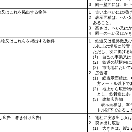
3 同一壁面には、軒
物又はこれを掲出する物件
1 古い土べいには掲
2 表示面積は、へい又
あること。
3 高さは、へい又は
4 同一のへい又はか
告物又はこれらを掲出する物件
1 鉄道又は道路敷及
ル以上の場所に設置
ただし、次に掲げる
(1)
自己の事業又は
(2)
鉄道の駅構内に
(3)
市街地において
2 広告塔
(1)
総表示面積は、6
方メートル以下で
(2)
地上から広告物の
とし、鉄骨造にあ
(3)
建植広告物
表示面積は、3
トル以下であるこ
し広告、巻き付け広告)
1 電柱に突き出し又
2 突き出し広告
(1)
大きさは、縦1.