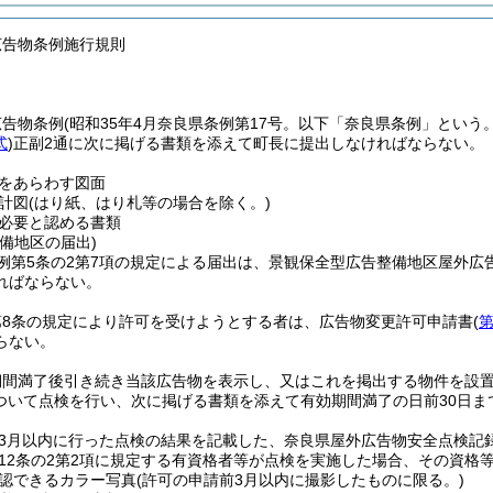
広告物条例施行規則
広告物条例
(昭和35年4月奈良県条例第17号。以下「奈良県条例」という。
式
)
正副2通に次に掲げる書類を添えて町長に提出しなければならない。
をあらわす図面
計図
(はり紙、はり札等の場合を除く。)
必要と認める書類
備地区の届出)
例第5条の2第7項の規定による届出は、景観保全型広告整備地区屋外広
ればならない。
第8条の規定により許可を受けようとする者は、広告物変更許可申請書
(
第
らない。
期間満了後引き続き当該広告物を表示し、又はこれを掲出する物件を設
ついて点検を行い、次に掲げる書類を添えて有効期間満了の日前30日ま
3月以内に行った点検の結果を記載した、奈良県屋外広告物安全点検記
12条の2第2項に規定する有資格者等が点検を実施した場合、その資格
認できるカラー写真
(許可の申請前3月以内に撮影したものに限る。)