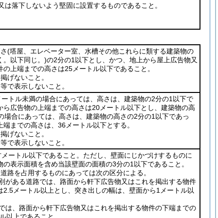
又は落下しないよう堅固に設置するものであること。
高さ
(塔屋、エレベーター室、水槽その他これらに類する建築物の
く。以下同じ。)
の2分の1以下とし、かつ、地上から屋上広告物又
件の上端までの高さは25メートル以下であること。
は掲げないこと。
キ等で表示しないこと。
メートル未満の場合にあっては、高さは、建築物の2分の1以下で
から広告物の上端までの高さは20メートル以下とし、建築物の高
上の場合にあっては、高さは、建築物の高さの2分の1以下であっ
上端までの高さは、36メートル以下とする。
は掲げないこと。
キ等で表示しないこと。
平方メートル以下であること。ただし、壁面にじかづけするものに
物の表示面積を含め当該壁面の面積の3分の1以下であること。
、道路を占用するものにあっては次の区分による。
別がある道路では、路面から軒下広告物又はこれを掲出する物件
は2.5メートル以上とし、突き出しの幅は、壁面から1メートル以
では、路面から軒下広告物又はこれを掲出する物件の下端までの
トル以上であること。