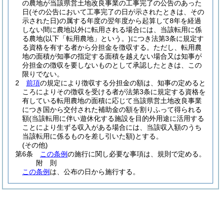
の農地が当該県営土地改良事業の工事完了の公告のあった
日
(その公告において工事完了の日が示されたときは、その
示された日)
の属する年度の翌年度から起算して8年を経過
しない間に農地以外に転用される場合には、当該転用に係
る農地
(以下「転用農地」という。)
につき法第3条に規定す
る資格を有する者から分担金を徴収する。
ただし、転用農
地の面積が知事の指定する面積を越えない場合又は知事が
分担金の徴収を要しないものとして承認したときは、この
限りでない。
2
前項
の規定により徴収する分担金の額は、知事の定めると
ころによりその徴収を受ける者が法第3条に規定する資格を
有している転用農地の面積に応じて当該県営土地改良事業
につき国から交付された補助金の額を割りふって得られる
額
(当該転用に伴い遊休化する施設を目的外用途に活用する
ことにより生ずる収入がある場合には、当該収入額のうち
当該転用に係るものを差し引いた額)
とする。
(その他)
第6条
この条例
の施行に関し必要な事項は、規則で定める。
附
則
この条例
は、公布の日から施行する。