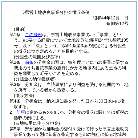
○県営土地改良事業分担金徴収条例
昭和44年12月 日
条例第12号
(目的)
第1条
この条例
は、県営土地改良事業
(以下「事業」とい
う。)
に要する経費について土地改良法
(昭和24年法律第195
号。以下「法」という。)
第91条第3項の規定による分担金
の徴収につき定めることを目的とする。
(分担金の範囲及び基準)
第2条
前条
の分担金の額は、毎年度ごとに当該事業に要する
費用のうち当該事業の施行にかかる地域内にある土地の利
益を勘案して町長がこれを定める。
(分担金の納付義務者)
第3条
分担金は、当該事業により利益を受ける範囲内の土地
を所有している者から徴収する。
(徴収方法)
第4条
分担金は、納入通知書を発した日から30日以内に徴
収する。
2
前項
に定めるもののほか、分担金の徴収に関しては町税の
徴収の例による。
(農地転用に伴う分担金)
第5条
県が国から補助金の交付を受けて行った県営土地改良
事業であって別に知事が指定するものの施行に係る地域内