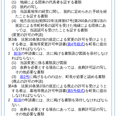
(1)
地縁による団体の代表者を証する書類
(2)
規約の写し
(3)
当該墓地等の経営に関し、規約に定められた手続を経
たことを証する書類
(4)
地方自治法
(昭和22年法律第67号)
第260条の2第1項の
規定による市町村長の認可を受けた地縁による団体にあ
っては、当該認可を受けたことを証する書類
(変更の許可の申請)
第3条
法第10条第2項の規定による変更の許可を受けようと
する者は、墓地等変更許可申請書
(
第4号様式
)
を町長に提出
しなければならない。
2
前項
の申請書には、次に掲げる書類及び図面を添付しなけ
ればならない。
(1)
当該変更に係る書類及び図面
(2)
改葬を必要とする場合にあっては、改葬許可証の写し
その他必要な書類
(3)
前2号
に掲げるもののほか、町長が必要と認める書類
(廃止の許可の申請)
第4条
法第10条第2項の規定による廃止の許可を受けようと
する者は、墓地等廃止許可申請書
(
第5号様式
)
を町長に提出
しなければならない。
2
前項
の申請書には、次に掲げる書類を添付しなければなら
ない。
(1)
改葬を必要とする場合にあっては、改葬許可証の写し
その他必要な書類