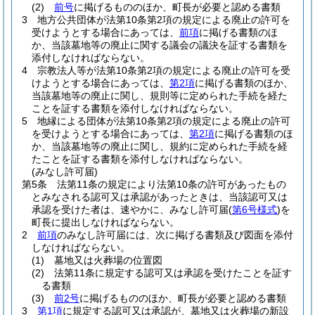
(2)
前号
に掲げるもののほか、町長が必要と認める書類
3
地方公共団体が法第10条第2項の規定による廃止の許可を
受けようとする場合にあっては、
前項
に掲げる書類のほ
か、当該墓地等の廃止に関する議会の議決を証する書類を
添付しなければならない。
4
宗教法人等が法第10条第2項の規定による廃止の許可を受
けようとする場合にあっては、
第2項
に掲げる書類のほか、
当該墓地等の廃止に関し、規則等に定められた手続を経た
ことを証する書類を添付しなければならない。
5
地縁による団体が法第10条第2項の規定による廃止の許可
を受けようとする場合にあっては、
第2項
に掲げる書類のほ
か、当該墓地等の廃止に関し、規約に定められた手続を経
たことを証する書類を添付しなければならない。
(みなし許可届)
第5条
法第11条の規定により法第10条の許可があったもの
とみなされる認可又は承認があったときは、当該認可又は
承認を受けた者は、速やかに、みなし許可届
(
第6号様式
)
を
町長に提出しなければならない。
2
前項
のみなし許可届には、次に掲げる書類及び図面を添付
しなければならない。
(1)
墓地又は火葬場の位置図
(2)
法第11条に規定する認可又は承認を受けたことを証す
る書類
(3)
前2号
に掲げるもののほか、町長が必要と認める書類
3
第1項
に規定する認可又は承認が、墓地又は火葬場の新設