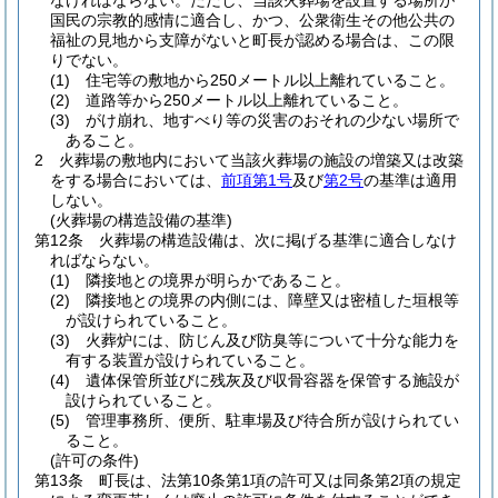
なければならない。
ただし、当該火葬場を設置する場所が
国民の宗教的感情に適合し、かつ、公衆衛生その他公共の
福祉の見地から支障がないと町長が認める場合は、この限
りでない。
(1)
住宅等の敷地から250メートル以上離れていること。
(2)
道路等から250メートル以上離れていること。
(3)
がけ崩れ、地すべり等の災害のおそれの少ない場所で
あること。
2
火葬場の敷地内において当該火葬場の施設の増築又は改築
をする場合においては、
前項第1号
及び
第2号
の基準は適用
しない。
(火葬場の構造設備の基準)
第12条
火葬場の構造設備は、次に掲げる基準に適合しなけ
ればならない。
(1)
隣接地との境界が明らかであること。
(2)
隣接地との境界の内側には、障壁又は密植した垣根等
が設けられていること。
(3)
火葬炉には、防じん及び防臭等について十分な能力を
有する装置が設けられていること。
(4)
遺体保管所並びに残灰及び収骨容器を保管する施設が
設けられていること。
(5)
管理事務所、便所、駐車場及び待合所が設けられてい
ること。
(許可の条件)
第13条
町長は、法第10条第1項の許可又は同条第2項の規定