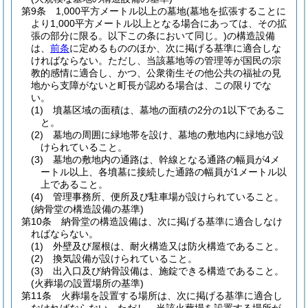
第9条
1,000平方メートル以上の墓地
(墓地を拡張することに
より1,000平方メートル以上となる場合にあっては、その拡
張の部分に限る。以下この条において同じ。)
の構造設備
は、
前条
に定めるもののほか、次に掲げる基準に適合しな
ければならない。
ただし、当該墓地等の管理等が国民の宗
教的感情に適合し、かつ、公衆衛生その他公共の福祉の見
地から支障がないと町長が認める場合は、この限りでな
い。
(1)
墳墓区域の面積は、墓地の面積の2分の1以下であるこ
と。
(2)
墓地の周囲に緑地帯を設け、墓地の敷地内に緑地が設
けられていること。
(3)
墓地の敷地内の通路は、幹線となる通路の幅員が4メ
ートル以上、各墳墓に接続した通路の幅員が1メートル以
上であること。
(4)
管理事務所、便所及び駐車場が設けられていること。
(納骨堂の構造設備の基準)
第10条
納骨堂の構造設備は、次に掲げる基準に適合しなけ
ればならない。
(1)
外壁及び屋根は、耐火構造又は防火構造であること。
(2)
換気設備が設けられていること。
(3)
出入口及び納骨設備は、施錠できる構造であること。
(火葬場の設置場所の基準)
第11条
火葬場を設置する場所は、次に掲げる基準に適合し