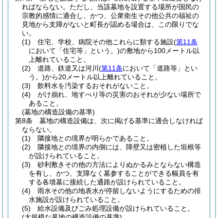
ればならない。
ただし、当該墓地を設置する場所が国民の
宗教的感情に適合し、かつ、公衆衛生その他公共の福祉の
見地から支障がないと町長が認める場合は、この限りでな
い。
(1)
住宅、学校、病院その他これらに類する施設
(
第11条
において「住宅等」という。)
の敷地から100メートル以
上離れていること。
(2)
道路、鉄道又は河川
(
第11条
において「道路等」とい
う。)
から20メートル以上離れていること。
(3)
飲料水を汚染するおそれがないこと。
(4)
がけ崩れ、地すべり等の災害のおそれが少ない場所で
あること。
(墓地の構造設備の基準)
第8条
墓地の構造設備は、次に掲げる基準に適合しなければ
ならない。
(1)
隣接地との境界が明らかであること。
(2)
隣接地との境界の内側には、障壁又は密植した垣根等
が設けられていること。
(3)
砂利敷きその他の方法によりぬかるみとならない構造
を有し、かつ、支障なく墓参することができる幅員を有
する各墳墓に接続した通路が設けられていること。
(4)
雨水その他の地表水が停留しないようにするための排
水施設が設けられていること。
(5)
給水設備及びごみ処理設備が設けられていること。
(大規模な墓地の構造設備の基準)