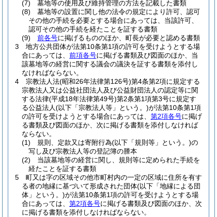
(7)
墓地等の使用及び維持管理の方法を記載した書類
(8)
墓地等の設置に関し他の法令の規定により許可、認可
その他の手続を必要とする場合にあっては、当該許可、
認可その他の手続を経たことを証する書類
(9)
前各号
に掲げるもののほか、町長が必要と認める書類
3
地方公共団体が法第10条第1項の許可を受けようとする場
合にあっては、
前項各号
に掲げる書類及び図面のほか、当
該墓地等の経営に関する議会の議決を証する書類を添付し
なければならない。
4
宗教法人法
(昭和26年法律第126号)
第4条第2項に規定する
宗教法人又は公益社団法人及び公益財団法人の認定等に関
する法律
(平成18年法律第49号)
第2条第1項第3号に規定す
る公益法人
(以下「宗教法人等」という。)
が法第10条第1項
の許可を受けようとする場合にあっては、
第2項各号
に掲げ
る書類及び図面のほか、次に掲げる書類を添付しなければ
ならない。
(1)
規則、定款又は寄附行為
(以下「規則等」という。)
の
写し及び宗教法人等の登記簿の謄本
(2)
当該墓地等の経営に関し、規則等に定められた手続を
経たことを証する書類
5
町又は字の区域その他市町村内の一定の区域に住所を有す
る者の地縁に基づいて形成された団体
(以下「地縁による団
体」という。)
が法第10条第1項の許可を受けようとする場
合にあっては、
第2項各号
に掲げる書類及び図面のほか、次
に掲げる書類を添付しなければならない。