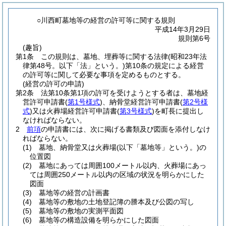
○川西町墓地等の経営の許可等に関する規則
平成14年3月29日
規則第6号
(趣旨)
第1条
この規則は、墓地、埋葬等に関する法律
(昭和23年法
律第48号。以下「法」という。)
第10条の規定による経営
の許可等に関して必要な事項を定めるものとする。
(経営の許可の申請)
第2条
法第10条第1項の許可を受けようとする者は、墓地経
営許可申請書
(
第1号様式
)
、納骨堂経営許可申請書
(
第2号様
式
)
又は火葬場経営許可申請書
(
第3号様式
)
を町長に提出し
なければならない。
2
前項
の申請書には、次に掲げる書類及び図面を添付しなけ
ればならない。
(1)
墓地、納骨堂又は火葬場
(以下「墓地等」という。)
の
位置図
(2)
墓地にあっては周囲100メートル以内、火葬場にあっ
ては周囲250メートル以内の区域の状況を明らかにした
図面
(3)
墓地等の経営の計画書
(4)
墓地等の敷地の土地登記簿の謄本及び公図の写し
(5)
墓地等の敷地の実測平面図
(6)
墓地等の構造設備を明らかにした図面