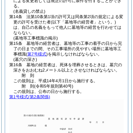
による変更若しくは廃止の許可に条件を付することができ
る。
(名義貸しの禁止)
第14条
法第10条第1項の許可又は同条第2項の規定による変
更の許可を受けた者
(以下「墓地等の経営者」という。)
は、自己の名義をもって他人に墓地等の経営を行わせては
ならない。
(墓地等工事標識の掲示)
第15条
墓地等の経営者は、墓地等の工事の着手の日から完
了の日までの間、その工事場所の見やすい場所に墓地等工
事標識
(
第7号様式
)
を掲示しなければならない。
(墓穴の深さ)
第16条
墓地の経営者は、死体を埋葬させるときは、墓穴の
深さをおおむね2メートル以上とさせなければならない。
附
則
この規則は、平成14年4月1日から施行する。
附
則
(令和5年
規則第40号)
この規則は、公布の日から施行する。
第1号様式
(第2条関係)