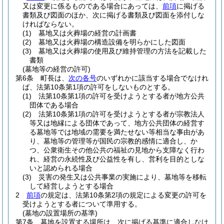
又は変更に係るものである場合にあっては、
前項
に掲げる
書類及び図面のほか、次に掲げる書類及び図面を添付しな
ければならない。
(1)
墓地又は火葬場の経営の計画書
(2)
墓地又は火葬場の構造設備を明らかにした図面
(3)
墓地又は火葬場の使用及び維持管理の方法を記載した
書類
(墓地等の経営の許可)
第6条
町長は、
次の各号
のいずれかに該当する場合でなけれ
ば、法第10条第1項の許可をしないものとする。
(1)
法第10条第1項の許可を受けようとする者が地方公共
団体である場合
(2)
法第10条第1項の許可を受けようとする者が宗教法人
等又は地縁による団体であって、地方公共団体の経営す
る墓地等では地域の需要を満たせない等相当な事由があ
り、墓地等の管理等が国民の宗教的感情に適合し、か
つ、公衆衛生その他公共の福祉の見地から支障なく行わ
れ、経営の永続性及び公益性を有し、営利を目的としな
いと認められる場合
(3)
災害の発生又は公共事業の実施により、墓地等を移転
して経営しようとする場合
2
前項
の規定は、法第10条第2項の規定による変更の許可を
受けようとする者について準用する。
(墓地の設置場所の基準)
第7条
墓地を設置する場所は、次に掲げる基準に適合しなけ