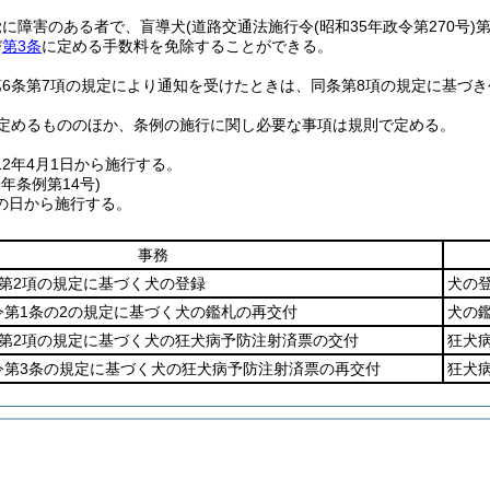
覚に障害のある者で、盲導犬
(道路交通法施行令
(昭和35年政令第270号)
第
び
第3条
に定める手数料を免除することができる。
6条第7項の規定により通知を受けたときは、同条第8項の規定に基づ
定めるもののほか、条例の施行に関し必要な事項は規則で定める。
12年4月1日から施行する。
9年
条例第14号)
の日から施行する。
事務
第2項の規定に基づく犬の登録
犬の
令第1条の2の規定に基づく犬の鑑札の再交付
犬の
条第2項の規定に基づく犬の狂犬病予防注射済票の交付
狂犬
令第3条の規定に基づく犬の狂犬病予防注射済票の再交付
狂犬