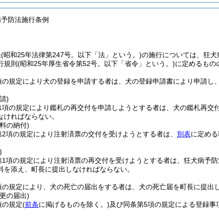
病予防法施行条例
法
(昭和25年法律第247号。以下「法」という。)
の施行については、狂犬
行規則
(昭和25年厚生省令第52号。以下「省令」という。)
に定めるもの
1項の規定により犬の登録を申請する者は、犬の登録申請書により申請し
請)
第1項の規定により鑑札の再交付を申請しようとする者は、犬の鑑札再交
なければならない。
料の納付)
第2項の規定により注射済票の交付を受けようとする者は、
別表
に定める
)
条第1項の規定により注射済票の再交付を受けようとする者は、狂犬病予
料を添え、町長に提出しなければならない。
4項の規定により、犬の死亡の届出をする者は、犬の死亡届を町長に提出
更の届出)
項の規定
(
前条
に掲げるものを除く。)
及び同条第5項の規定による登録事