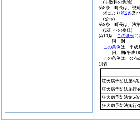
(手数料の免除)
第8条
町長は、視
求により
第2条
及
(公示)
第9条
町長は、法第
(規則への委任)
第10条
この条例
に
附
則
この条例
は、平成
附
則
(平成1
この条例は、公布
別表
狂犬病予防法第4条
狂犬病予防法施行
狂犬病予防法第5
狂犬病予防法施行