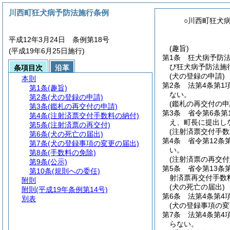
川西町狂犬病予防法施行条例
○川西町狂犬
平成12年3月24日 条例第18号
(趣旨)
(平成19年6月25日施行)
第1条
狂犬病予防
び狂犬病予防法施
条項目次
沿革
(犬の登録の申請)
本則
第2条
法第4条第
第1条
(趣旨)
ない。
第2条
(犬の登録の申請)
(鑑札の再交付の申
第3条
(鑑札の再交付の申請)
第3条
省令第6条
第4条
(注射済票交付手数料の納付)
え、町長に提出し
第5条
(注射済票の再交付)
(注射済票交付手数
第6条
(犬の死亡の届出)
第4条
省令第12条
第7条
(犬の登録事項の変更の届出)
い。
第8条
(手数料の免除)
(注射済票の再交付
第9条
(公示)
第5条
省令第13
第10条
(規則への委任)
射済票再交付手数
附則
(犬の死亡の届出)
附則
(平成19年条例第14号)
第6条
法第4条第
別表
(犬の登録事項の変
第7条
法第4条第4
らない。