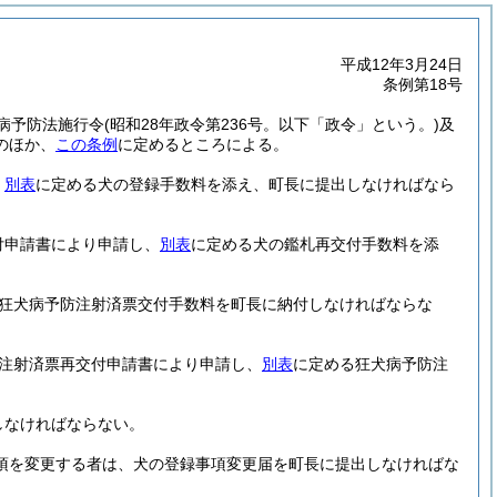
平成12年3月24日
条例第18号
病予防法施行令
(昭和28年政令第236号。以下「政令」という。)
及
のほか、
この条例
に定めるところによる。
、
別表
に定める犬の登録手数料を添え、町長に提出しなければなら
付申請書により申請し、
別表
に定める犬の鑑札再交付手数料を添
狂犬病予防注射済票交付手数料を町長に納付しなければならな
防注射済票再交付申請書により申請し、
別表
に定める狂犬病予防注
しなければならない。
項を変更する者は、犬の登録事項変更届を町長に提出しなければな