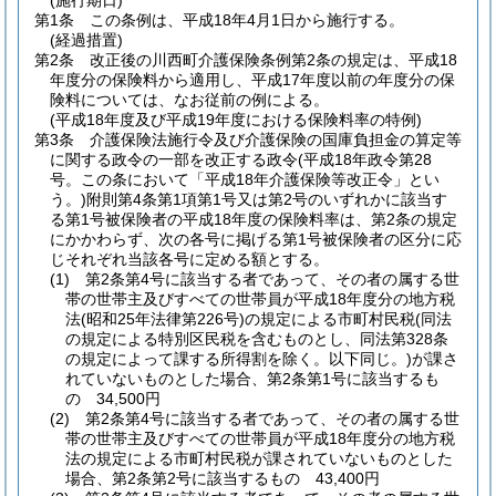
(施行期日)
第1条
この条例は、平成18年4月1日から施行する。
(経過措置)
第2条
改正後の川西町介護保険条例第2条の規定は、平成18
年度分の保険料から適用し、平成17年度以前の年度分の保
険料については、なお従前の例による。
(平成18年度及び平成19年度における保険料率の特例)
第3条
介護保険法施行令及び介護保険の国庫負担金の算定等
に関する政令の一部を改正する政令
(平成18年政令第28
号。この条において「平成18年介護保険等改正令」とい
う。)
附則第4条第1項第1号又は第2号のいずれかに該当す
る第1号被保険者の平成18年度の保険料率は、第2条の規定
にかかわらず、次の各号に掲げる第1号被保険者の区分に応
じそれぞれ当該各号に定める額とする。
(1)
第2条第4号に該当する者であって、その者の属する世
帯の世帯主及びすべての世帯員が平成18年度分の地方税
法
(昭和25年法律第226号)
の規定による市町村民税
(同法
の規定による特別区民税を含むものとし、同法第328条
の規定によって課する所得割を除く。以下同じ。)
が課さ
れていないものとした場合、第2条第1号に該当するも
の 34,500円
(2)
第2条第4号に該当する者であって、その者の属する世
帯の世帯主及びすべての世帯員が平成18年度分の地方税
法の規定による市町村民税が課されていないものとした
場合、第2条第2号に該当するもの 43,400円