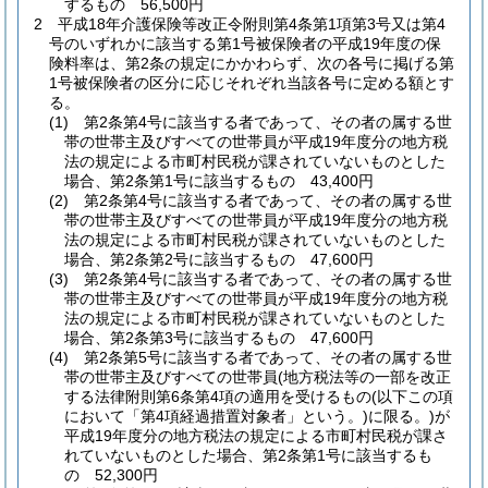
するもの 56,500円
2
平成18年介護保険等改正令附則第4条第1項第3号又は第4
号のいずれかに該当する第1号被保険者の平成19年度の保
険料率は、第2条の規定にかかわらず、次の各号に掲げる第
1号被保険者の区分に応じそれぞれ当該各号に定める額とす
る。
(1)
第2条第4号に該当する者であって、その者の属する世
帯の世帯主及びすべての世帯員が平成19年度分の地方税
法の規定による市町村民税が課されていないものとした
場合、第2条第1号に該当するもの 43,400円
(2)
第2条第4号に該当する者であって、その者の属する世
帯の世帯主及びすべての世帯員が平成19年度分の地方税
法の規定による市町村民税が課されていないものとした
場合、第2条第2号に該当するもの 47,600円
(3)
第2条第4号に該当する者であって、その者の属する世
帯の世帯主及びすべての世帯員が平成19年度分の地方税
法の規定による市町村民税が課されていないものとした
場合、第2条第3号に該当するもの 47,600円
(4)
第2条第5号に該当する者であって、その者の属する世
帯の世帯主及びすべての世帯員
(地方税法等の一部を改正
する法律附則第6条第4項の適用を受けるもの
(以下この項
において「第4項経過措置対象者」という。)
に限る。)
が
平成19年度分の地方税法の規定による市町村民税が課さ
れていないものとした場合、第2条第1号に該当するも
の 52,300円