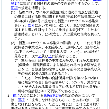
第1項
に規定する保険料の減免の要件を満たすものとして、
同項
の規定を適用する。
(1)
新型コロナウイルス感染症
(感染症の予防及び感染症
の患者に対する医療に関する法律
(平成10年法律第114号)
第6条第7項第3号に規定する新型コロナウイルス感染症
をいう。
次号
において同じ。)
により、第1号被保険者の
属する世帯の生計を主として維持する者
(以下「主たる生
計維持者」という。)
が死亡し、又は重篤な傷病を負った
こと。
(2)
新型コロナウイルス感染症の影響により、主たる生計
維持者の事業収入、不動産収入、山林収入又は給与収入
(以下この号において「事業収入等」という。)
の減少が
見込まれ、次の
ア
及び
イ
に該当すること。
ア
主たる生計維持者の事業収入等のいずれかの減少額
(保険金、損害賠償等により補填されるべき金額がある
ときは、当該金額を控除した額)
が前年の当該事業収入
等の額の10分の3以上であること。
イ
主たる生計維持者の合計所得金額
(令第22条の2第1
項に規定する合計所得金額をいう。)
のうち、減少する
ことが見込まれる事業収入等に係る所得以外の前年の
所得の合計額が400万円以下であること。
2
前項
の場合における
第9条第2項
の規定の適用について
は、
同項
中「提出しなければならない」とあるのは、「提
出しなければならない。ただし、町長は、これにより難い
事情があると認めるときは、別に申請期限を定めることが