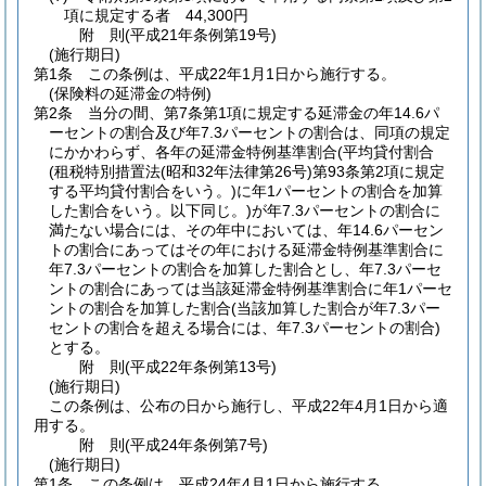
項に規定する者 44,300円
附
則
(平成21年
条例第19号)
(施行期日)
第1条
この条例は、平成22年1月1日から施行する。
(保険料の延滞金の特例)
第2条
当分の間、第7条第1項に規定する延滞金の年14.6パ
ーセントの割合及び年7.3パーセントの割合は、同項の規定
にかかわらず、各年の延滞金特例基準割合
(平均貸付割合
(租税特別措置法
(昭和32年法律第26号)
第93条第2項に規定
する平均貸付割合をいう。)
に年1パーセントの割合を加算
した割合をいう。以下同じ。)
が年7.3パーセントの割合に
満たない場合には、その年中においては、年14.6パーセン
トの割合にあってはその年における延滞金特例基準割合に
年7.3パーセントの割合を加算した割合とし、年7.3パーセ
ントの割合にあっては当該延滞金特例基準割合に年1パーセ
ントの割合を加算した割合
(当該加算した割合が年7.3パー
セントの割合を超える場合には、年7.3パーセントの割合)
とする。
附
則
(平成22年
条例第13号)
(施行期日)
この条例は、公布の日から施行し、平成22年4月1日から適
用する。
附
則
(平成24年
条例第7号)
(施行期日)
第1条
この条例は、平成24年4月1日から施行する。