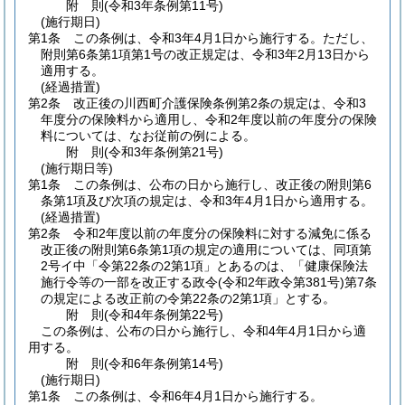
附
則
(令和3年
条例第11号)
(施行期日)
第1条
この条例は、令和3年4月1日から施行する。
ただし、
附則第6条第1項第1号の改正規定は、令和3年2月13日から
適用する。
(経過措置)
第2条
改正後の川西町介護保険条例第2条の規定は、令和3
年度分の保険料から適用し、令和2年度以前の年度分の保険
料については、なお従前の例による。
附
則
(令和3年
条例第21号)
(施行期日等)
第1条
この条例は、公布の日から施行し、改正後の附則第6
条第1項及び次項の規定は、令和3年4月1日から適用する。
(経過措置)
第2条
令和2年度以前の年度分の保険料に対する減免に係る
改正後の附則第6条第1項の規定の適用については、同項第
2号イ中「令第22条の2第1項」とあるのは、「健康保険法
施行令等の一部を改正する政令
(令和2年政令第381号)
第7条
の規定による改正前の令第22条の2第1項」とする。
附
則
(令和4年
条例第22号)
この条例は、公布の日から施行し、令和4年4月1日から適
用する。
附
則
(令和6年
条例第14号)
(施行期日)
第1条
この条例は、令和6年4月1日から施行する。