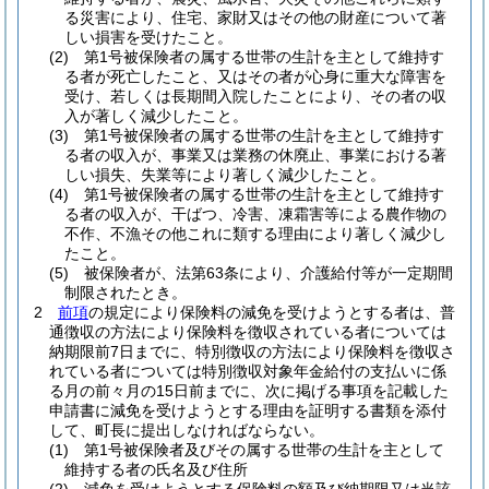
る災害により、住宅、家財又はその他の財産について著
しい損害を受けたこと。
(2)
第1号被保険者の属する世帯の生計を主として維持す
る者が死亡したこと、又はその者が心身に重大な障害を
受け、若しくは長期間入院したことにより、その者の収
入が著しく減少したこと。
(3)
第1号被保険者の属する世帯の生計を主として維持す
る者の収入が、事業又は業務の休廃止、事業における著
しい損失、失業等により著しく減少したこと。
(4)
第1号被保険者の属する世帯の生計を主として維持す
る者の収入が、干ばつ、冷害、凍霜害等による農作物の
不作、不漁その他これに類する理由により著しく減少し
たこと。
(5)
被保険者が、法第63条により、介護給付等が一定期間
制限されたとき。
2
前項
の規定により保険料の減免を受けようとする者は、普
通徴収の方法により保険料を徴収されている者については
納期限前7日までに、特別徴収の方法により保険料を徴収さ
れている者については特別徴収対象年金給付の支払いに係
る月の前々月の15日前までに、次に掲げる事項を記載した
申請書に減免を受けようとする理由を証明する書類を添付
して、町長に提出しなければならない。
(1)
第1号被保険者及びその属する世帯の生計を主として
維持する者の氏名及び住所