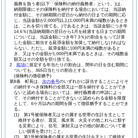
義務を負う者
(以下「保険料の納付義務者」という。)
は、
納期限後にその保険料を納付する場合においては、当該納
付金額に、その納期限の翌日から納付の日までの期間に応
じ、当該金額が2,000円以上
(1,000円未満の端数があるとき
は、これを切り捨てる。)
であるときは、当該金額につき年
14.6％
(当該納期限の翌日から1月を経過する日までの期間
については、当該金額につき年7.3％)
の割合をもって計算
した金額に相当する延滞金額を加算して納付しなければな
らない。
ただし、延滞金額に100円未満の端数があると
き、又はその金額が1,000円未満であるときは、その端数金
額又はその全額を切り捨てる。
2
前項
に規定する年当たりの割合は、閏年の日を含む期間に
ついても、365日当たりの割合とする。
(保険料の徴収猶予)
第8条
町長は、
次の各号
のいずれかに該当することによりそ
の納付すべき保険料の全部又は一部を納付することができ
ないと認める場合においては、納付義務者の申請によっ
て、その納付することができないと認められる金額を限度
として、6ケ月以内の期間を限って徴収猶予することができ
る。
(1)
第1号被保険者又はその属する世帯の生計を主として
維持する者が、震災、風水害、火災その他これらに類す
る災害により、住宅、家財又はその他の財産について著
しい損害を受けたこと。
(2)
第1号被保険者の属する世帯の生計を主として維持す