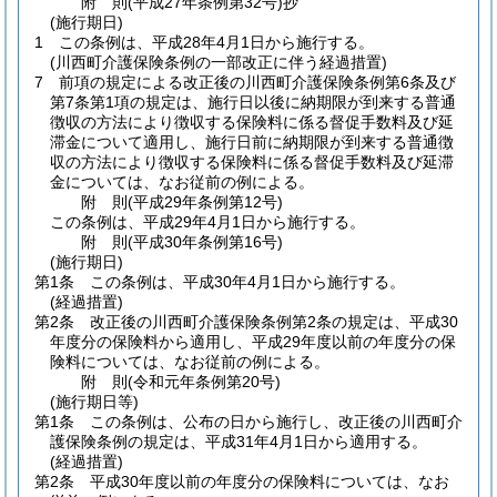
附
則
(平成27年
条例第32号)
抄
(施行期日)
1
この条例は、平成28年4月1日から施行する。
(川西町介護保険条例の一部改正に伴う経過措置)
7
前項の規定による改正後の川西町介護保険条例第6条及び
第7条第1項の規定は、施行日以後に納期限が到来する普通
徴収の方法により徴収する保険料に係る督促手数料及び延
滞金について適用し、施行日前に納期限が到来する普通徴
収の方法により徴収する保険料に係る督促手数料及び延滞
金については、なお従前の例による。
附
則
(平成29年
条例第12号)
この条例は、平成29年4月1日から施行する。
附
則
(平成30年
条例第16号)
(施行期日)
第1条
この条例は、平成30年4月1日から施行する。
(経過措置)
第2条
改正後の川西町介護保険条例第2条の規定は、平成30
年度分の保険料から適用し、平成29年度以前の年度分の保
険料については、なお従前の例による。
附
則
(令和元年
条例第20号)
(施行期日等)
第1条
この条例は、公布の日から施行し、改正後の川西町介
護保険条例の規定は、平成31年4月1日から適用する。
(経過措置)
第2条
平成30年度以前の年度分の保険料については、なお