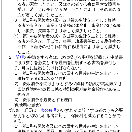
る者が死亡したこと、又はその者が心身に重大な障害を
受け、若しくは長期間入院したことにより、その者の収
入が著しく減少したこと。
(3)
第1号被保険者の属する世帯の生計を主として維持す
る者の収入が、事業又は業務の休廃止、事業における著
しい損失、失業等により著しく減少したこと。
(4)
第1号被保険者の属する世帯の生計を主として維持す
る者の収入が、干ばつ、冷害、凍霜害等による農作物の
不作、不漁その他これに類する理由により著しく減少し
たこと。
2
前項
の申請をする者は、次に掲げる事項を記載した申請書
に徴収猶予を必要とする理由を証明すべき書類を添付し
て、町長に提出しなければならない。
(1)
第1号被保険者及びその属する世帯の生計を主として
維持する者の氏名及び住所
(2)
徴収猶予を受けようとする保険料の額及び納期限又は
当該保険料の徴収に係る特別徴収対象年金給付の支払に
係る月
(3)
徴収猶予を必要とする理由
(保険料の減免)
第9条
町長は、
次の各号
のいずれかに該当する者のうち必要
があると認められる者に対し、保険料を減免することがで
きる。
(1)
第1号被保険者又はその属する世帯の生計を主として
維持する者が、震災、風水害、火災その他これらに類す