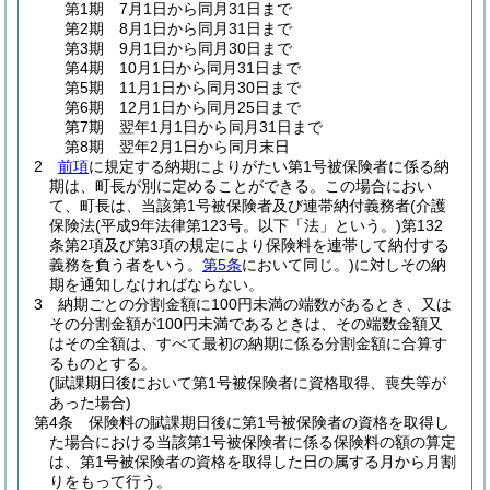
第1期 7月1日から同月31日まで
第2期 8月1日から同月31日まで
第3期 9月1日から同月30日まで
第4期 10月1日から同月31日まで
第5期 11月1日から同月30日まで
第6期 12月1日から同月25日まで
第7期 翌年1月1日から同月31日まで
第8期 翌年2月1日から同月末日
2
前項
に規定する納期によりがたい第1号被保険者に係る納
期は、町長が別に定めることができる。
この場合におい
て、町長は、当該第1号被保険者及び連帯納付義務者
(介護
保険法
(平成9年法律第123号。以下「法」という。)
第132
条第2項及び第3項の規定により保険料を連帯して納付する
義務を負う者をいう。
第5条
において同じ。)
に対しその納
期を通知しなければならない。
3
納期ごとの分割金額に100円未満の端数があるとき、又は
その分割金額が100円未満であるときは、その端数金額又
はその全額は、すべて最初の納期に係る分割金額に合算す
るものとする。
(賦課期日後において第1号被保険者に資格取得、喪失等が
あった場合)
第4条
保険料の賦課期日後に第1号被保険者の資格を取得し
た場合における当該第1号被保険者に係る保険料の額の算定
は、第1号被保険者の資格を取得した日の属する月から月割
りをもって行う。