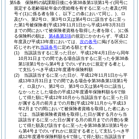
第5条
保険料の賦課期日後に令第38条第1項第1号イ
(同号に
規定する老齢福祉年金の受給権を有するに至った者及び同
号イ
(1)
に係る者を除く。以下この条において同じ。)
、ロ
及びハ、第2号ロ、第3号ロ又は第4号ロに該当するに至っ
た第1号被保険者
(平成13年11月1日から平成14年3月31日
までの間において被保険者資格を取得した者を除く。)
に係
る保険料の額は、
第4条第3項
の規定にかかわらず、平成12
年度及び平成13年度においては、
次の各号
に掲げる区分に
応じそれぞれ
当該各号
に定める額とする。
(1)
当該該当するに至った日が、平成12年4月1日から同年
10月31日までの間である場合該当するに至った令第38条
第1項第1号から第4号までのいずれかに規定する者とし
て支払うべき平成12年度通年保険料額
(2)
当該該当するに至った日が、平成12年11月1日から平
成13年3月31日までの間である場合令第38条第1項第1号
イ、ロ及びハ、第2号ロ、第3号ロ又は第4号ロに該当し
なかったとした場合の平成12年度通年保険料額を6で除
して得た額に平成12年10月から当該該当するに至った日
が属する月の前月までの月数
(平成12年11月から平成13
年2月までの間において被保険者資格を取得した者にあっ
ては、当該被保険者資格を取得した日が属する月から当
該該当するに至った日が属する月の前月までの月数)
を乗
じて得た額及び該当するに至った令第38条第1項第1号か
ら第4号までのいずれかに規定する者として支払うべき平
成12年度通年保険料額を6で除して得た額に当該該当す