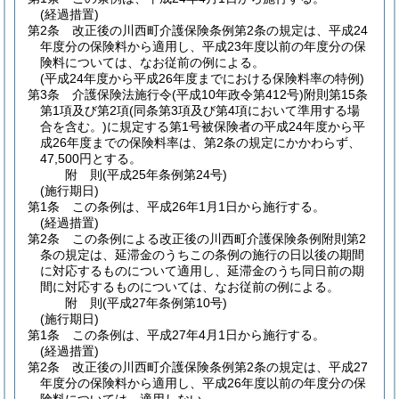
(経過措置)
第2条
改正後の川西町介護保険条例第2条の規定は、平成24
年度分の保険料から適用し、平成23年度以前の年度分の保
険料については、なお従前の例による。
(平成24年度から平成26年度までにおける保険料率の特例)
第3条
介護保険法施行令
(平成10年政令第412号)
附則第15条
第1項及び第2項
(同条第3項及び第4項において準用する場
合を含む。)
に規定する第1号被保険者の平成24年度から平
成26年度までの保険料率は、第2条の規定にかかわらず、
47,500円とする。
附
則
(平成25年
条例第24号)
(施行期日)
第1条
この条例は、平成26年1月1日から施行する。
(経過措置)
第2条
この条例による改正後の川西町介護保険条例附則第2
条の規定は、延滞金のうちこの条例の施行の日以後の期間
に対応するものについて適用し、延滞金のうち同日前の期
間に対応するものについては、なお従前の例による。
附
則
(平成27年
条例第10号)
(施行期日)
第1条
この条例は、平成27年4月1日から施行する。
(経過措置)
第2条
改正後の川西町介護保険条例第2条の規定は、平成27
年度分の保険料から適用し、平成26年度以前の年度分の保