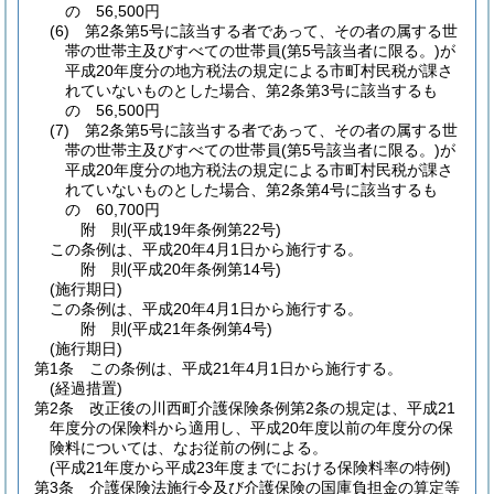
の 56,500円
(6)
第2条第5号に該当する者であって、その者の属する世
帯の世帯主及びすべての世帯員
(第5号該当者に限る。)
が
平成20年度分の地方税法の規定による市町村民税が課さ
れていないものとした場合、第2条第3号に該当するも
の 56,500円
(7)
第2条第5号に該当する者であって、その者の属する世
帯の世帯主及びすべての世帯員
(第5号該当者に限る。)
が
平成20年度分の地方税法の規定による市町村民税が課さ
れていないものとした場合、第2条第4号に該当するも
の 60,700円
附
則
(平成19年
条例第22号)
この条例は、平成20年4月1日から施行する。
附
則
(平成20年
条例第14号)
(施行期日)
この条例は、平成20年4月1日から施行する。
附
則
(平成21年
条例第4号)
(施行期日)
第1条
この条例は、平成21年4月1日から施行する。
(経過措置)
第2条
改正後の川西町介護保険条例第2条の規定は、平成21
年度分の保険料から適用し、平成20年度以前の年度分の保
険料については、なお従前の例による。
(平成21年度から平成23年度までにおける保険料率の特例)
第3条
介護保険法施行令及び介護保険の国庫負担金の算定等