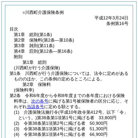
○川西町介護保険条例
平成12年3月24日
条例第16号
目次
第1章
総則
(第1条)
第2章
保険料
(第2条―第10条)
第3章
雑則
(第11条)
第4章
罰則
(第12条―第16条)
附則
第1章
総則
(川西町が行う介護保険)
第1条
川西町が行う介護保険については、法令に定めがある
もののほか、この条例の定めるところによる。
第2章
保険料
(保険料率)
第2条
令和6年度から令和8年度までの各年度における保険
料率は、
次の各号
に掲げる第1号被保険者の区分に応じ、そ
れぞれ
当該各号
に定める額とする。
(1)
介護保険法施行令
(平成10年政令第412号。以下「令」
という。)
第38条第1項第1号に掲げる者 33,800円
(2)
令第38条第1項第2号に掲げる者 50,900円
(3)
令第38条第1項第3号に掲げる者 51,300円
(4)
令第38条第1項第4号に掲げる者 66,900円