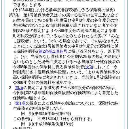
できる」とする。
(令和8年度における前年度非課税者に係る保険料の減免)
第7条
第1号被保険者又はその属する世帯の世帯主及び全て
の世帯員のうちに令和7年度及び令和8年度の各年度分の地
方税法の規定による市町村民税が課されていない者で令附
則第25条の規定により令和8年度分の同法の規定による市
町村民税が課されているものとみなされたもの
(以下「みな
し課税者」という。)
がいる場合であって、そのみなされた
ことにより当該第1号被保険者の令和8年度分の保険料に係
る保険料段階
(
第2条第1項各号
に掲げる区分をいう。以下同
じ。)
が、当該みなし課税者に令附則第25条の規定の適用が
ないものとした場合に決定されるべき当該第1号被保険者の
令和8年度分の保険料に係る保険料段階
(
次項
において「令
附則第25条非適用保険料段階」という。)
よりも保険料率の
高い保険料段階に決定されたときは、当該第1号被保険者の
令和8年度分の保険料を減免する。
2
前項
の規定による減免後の令和8年度分の保険料の額は、
令附則第25条非適用保険料段階の保険料率により算定した
保険料の額とする。
3
第1項
の規定による保険料の減免については、保険料の納
付義務者の申請を要しない。
附
則
(平成15年
条例第6号)
この条例は、平成15年4月1日から施行する。
附
則
(平成18年
条例第13号)