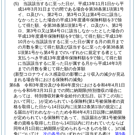
(5)
当該該当するに至った日が、平成13年11月1日から平
成14年3月31日までの間である場合令第38条第1項第1号
イ、ロ及びハ、第2号ロ、第3号ロ又は第4号ロに該当し
なかったとした場合の平成13年度通年保険料額を3で除
して得た額、令第38条第1項第1号イ、ロ及びハ、第2号
ロ、第3号ロ又は第4号ロに該当しなかったとした場合の
平成13年度通年保険料額を9で除して得た額に平成13年
10月から当該該当するに至った日が属する月の前月まで
の月数を乗じて得た額及び該当するに至った令第38条第
1項第1号から第4号までのいずれかに規定する者として
支払うべき平成13年度通年保険料額を9で除して得た額
に当該該当するに至った日が属する月から平成14年3月
までの月数を乗じて得た額の合算額
(新型コロナウイルス感染症の影響により収入の減少が見込
まれる場合等における保険料の減免)
第6条
令和3年度分及び令和4年度分における令和4年4月1日
から令和5年3月31日までの間に納期限
(特別徴収の場合に
あっては、特別徴収対象年金給付の支払日。以下この項に
おいて同じ。)
が定められている保険料
(第1号被保険者の資
格を取得した日から14日以内に法第12条第1項の規定によ
る届出が行われなかったため令和4年4月1日以降に納期限
が定められている保険料であって、当該届出が第1号被保険
者の資格を取得した日から14日以内に行われていたならば
同年4月1日前に納期限が定められるべきものを除く。)
の減
免については、
次の各号
のいずれかに該当する者は、
第9条