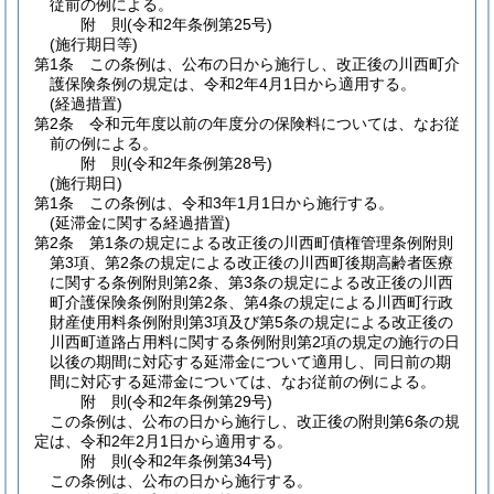
従前の例による。
附
則
(令和2年
条例第25号)
(施行期日等)
第1条
この条例は、公布の日から施行し、改正後の川西町介
護保険条例の規定は、令和2年4月1日から適用する。
(経過措置)
第2条
令和元年度以前の年度分の保険料については、なお従
前の例による。
附
則
(令和2年
条例第28号)
(施行期日)
第1条
この条例は、令和3年1月1日から施行する。
(延滞金に関する経過措置)
第2条
第1条の規定による改正後の川西町債権管理条例附則
第3項、第2条の規定による改正後の川西町後期高齢者医療
に関する条例附則第2条、第3条の規定による改正後の川西
町介護保険条例附則第2条、第4条の規定による川西町行政
財産使用料条例附則第3項及び第5条の規定による改正後の
川西町道路占用料に関する条例附則第2項の規定の施行の日
以後の期間に対応する延滞金について適用し、同日前の期
間に対応する延滞金については、なお従前の例による。
附
則
(令和2年
条例第29号)
この条例は、公布の日から施行し、改正後の附則第6条の規
定は、令和2年2月1日から適用する。
附
則
(令和2年
条例第34号)
この条例は、公布の日から施行する。