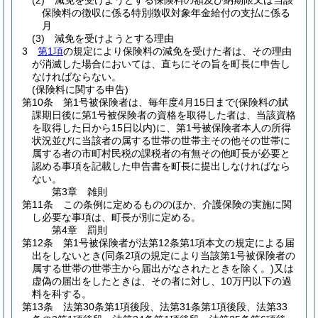
(2)
減免を受けようとする保険料の額及び納期限又は当該
保険料の徴収に係る特別徴収対象年金給付の支払に係る
月
(3)
減免を受けようとする理由
3
第1項
の規定により保険料の減免を受けた者は、その理由
が消滅した場合においては、直ちにその旨を町長に申告し
なければならない。
(保険料に関する申告)
第10条
第1号被保険者は、毎年度4月15日まで
(保険料の賦
課期日後に第1号被保険者の資格を取得した者は、当該資格
を取得した日から15日以内)
に、第1号被保険者本人の所得
状況並びに当該者の属する世帯の世帯主その他その世帯に
属する者の市町村民税の課税者の有無その他町長が必要と
認める事項を記載した申告書を町長に提出しなければなら
ない。
第3章
雑則
第11条
この条例に定めるもののほか、介護保険の実施に関
し必要な事項は、町長が別に定める。
第4章
罰則
第12条
第1号被保険者が法第12条第1項本文の規定による届
出をしないとき
(同条2項の規定により当該第1号被保険者の
属する世帯の世帯主から届出がなされたときを除く。)
又は
虚偽の届出をしたときは、その者に対し、10万円以下の過
料を科する。
第13条
法第30条第1項後段、法第31条第1項後段、法第33