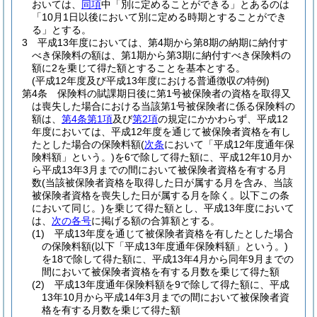
おいては、
同項
中「別に定めることができる」とあるのは
「10月1日以後において別に定める時期とすることができ
る」とする。
3
平成13年度においては、第4期から第8期の納期に納付す
べき保険料の額は、第1期から第3期に納付すべき保険料の
額に2を乗じて得た額とすることを基本とする。
(平成12年度及び平成13年度における普通徴収の特例)
第4条
保険料の賦課期日後に第1号被保険者の資格を取得又
は喪失した場合における当該第1号被保険者に係る保険料の
額は、
第4条第1項
及び
第2項
の規定にかかわらず、平成12
年度においては、平成12年度を通じて被保険者資格を有し
たとした場合の保険料額
(
次条
において「平成12年度通年保
険料額」という。)
を6で除して得た額に、平成12年10月か
ら平成13年3月までの間において被保険者資格を有する月
数
(当該被保険者資格を取得した日が属する月を含み、当該
被保険者資格を喪失した日が属する月を除く。以下この条
において同じ。)
を乗じて得た額とし、平成13年度において
は、
次の各号
に掲げる額の合算額とする。
(1)
平成13年度を通じて被保険者資格を有したとした場合
の保険料額
(以下「平成13年度通年保険料額」という。)
を18で除して得た額に、平成13年4月から同年9月までの
間において被保険者資格を有する月数を乗じて得た額
(2)
平成13年度通年保険料額を9で除して得た額に、平成
13年10月から平成14年3月までの間において被保険者資
格を有する月数を乗じて得た額