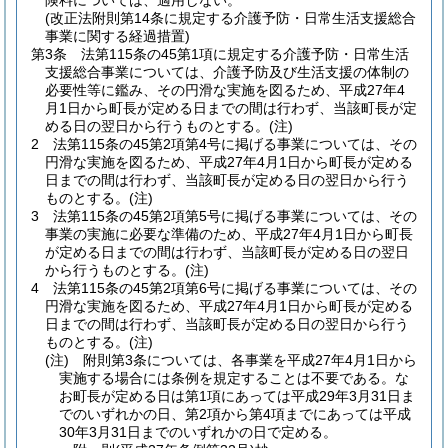
険料については、適用しない。
(改正法附則第14条に規定する介護予防・日常生活支援総合
事業に関する経過措置)
第3条
法第115条の45第1項に規定する介護予防・日常生活
支援総合事業については、介護予防及び生活支援の体制の
必要性等に鑑み、その円滑な実施を図るため、平成27年4
月1日から町長が定める日までの間は行わず、当該町長が定
める日の翌日から行うものとする。
(注)
2
法第115条の45第2項第4号に掲げる事業については、その
円滑な実施を図るため、平成27年4月1日から町長が定める
日までの間は行わず、当該町長が定める日の翌日から行う
ものとする。
(注)
3
法第115条の45第2項第5号に掲げる事業については、その
事業の実施に必要な準備のため、平成27年4月1日から町長
が定める日までの間は行わず、当該町長が定める日の翌日
から行うものとする。
(注)
4
法第115条の45第2項第6号に掲げる事業については、その
円滑な実施を図るため、平成27年4月1日から町長が定める
日までの間は行わず、当該町長が定める日の翌日から行う
ものとする。
(注)
(注)
附則第3条については、各事業を平成27年4月1日から
実施する場合には条例を規定することは不要である。な
お町長が定める日は第1項にあっては平成29年3月31日ま
でのいずれかの日、第2項から第4項までにあっては平成
30年3月31日までのいずれかの日で定める。