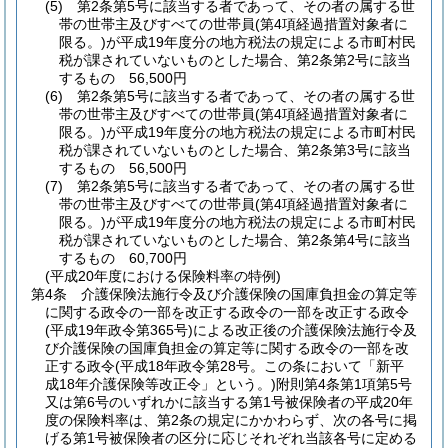
(5)
第2条第5号に該当する者であって、その者の属する世
帯の世帯主及びすべての世帯員
(第4項経過措置対象者に
限る。)
が平成19年度分の地方税法の規定による市町村民
税が課されていないものとした場合、第2条第2号に該当
するもの 56,500円
(6)
第2条第5号に該当する者であって、その者の属する世
帯の世帯主及びすべての世帯員
(第4項経過措置対象者に
限る。)
が平成19年度分の地方税法の規定による市町村民
税が課されていないものとした場合、第2条第3号に該当
するもの 56,500円
(7)
第2条第5号に該当する者であって、その者の属する世
帯の世帯主及びすべての世帯員
(第4項経過措置対象者に
限る。)
が平成19年度分の地方税法の規定による市町村民
税が課されていないものとした場合、第2条第4号に該当
するもの 60,700円
(平成20年度における保険料率の特例)
第4条
介護保険法施行令及び介護保険の国庫負担金の算定等
に関する政令の一部を改正する政令の一部を改正する政令
(平成19年政令第365号)
による改正後の介護保険法施行令及
び介護保険の国庫負担金の算定等に関する政令の一部を改
正する政令
(平成18年政令第28号。この条において「新平
成18年介護保険等改正令」という。)
附則第4条第1項第5号
又は第6号のいずれかに該当する第1号被保険者の平成20年
度の保険料率は、第2条の規定にかかわらず、次の各号に掲
げる第1号被保険者の区分に応じそれぞれ当該各号に定める