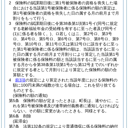
2
保険料の賦課期日後に第1号被保険者の資格を喪失した場
合における当該第1号被保険者に係る保険料の額の算定は、
第1号被保険者の資格を喪失した日の属する月の前月まで月
割りをもって行う。
3
保険料の賦課期日後に令第38条第1項第1号イ
(同号に規定
する老齢福祉年金の受給権を有するに至った者及び同号イ
(1)
に係る者を除く。)
、ロ若しくはニ、第2号ロ、第3号
ロ、第4号ロ、第5号ロ、第6号ロ、第7号ロ、第8号ロ、第9
号ロ、第10号ロ、第11号ロ又は第12号ロに該当するに至っ
た第1号被保険者に係る保険料の額は、当該該当するに至っ
た日の属する月の前月まで月割りにより算定した当該第1号
被保険者に係る保険料の額と当該該当するに至った日の属
する月から令第38条第1項第1号から第12号までのいずれか
に規定する者として月割りにより算定した保険料の額の合
算額とする。
4
前3項
の規定により算定された当該年度における保険料の
額に100円未満の端数が生じる場合は、これを切り捨てる
ものとする。
(保険料の額の通知)
第5条
保険料の額が定まったときは、町長は、速やかに、こ
れを第1号被保険者及び連帯納付義務者に通知しなければな
らない。
その額に変更があったときも、同様とする。
第6条
削除
(延滞金)
第7条
法第132条の規定により普通徴収に係る保険料の納付