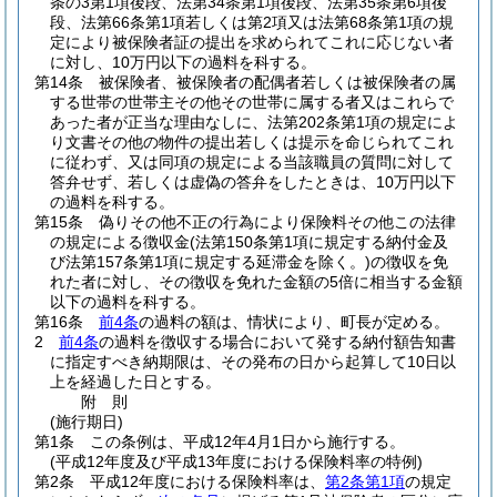
条の3第1項後段、法第34条第1項後段、法第35条第6項後
段、法第66条第1項若しくは第2項又は法第68条第1項の規
定により被保険者証の提出を求められてこれに応じない者
に対し、10万円以下の過料を科する。
第14条
被保険者、被保険者の配偶者若しくは被保険者の属
する世帯の世帯主その他その世帯に属する者又はこれらで
あった者が正当な理由なしに、法第202条第1項の規定によ
り文書その他の物件の提出若しくは提示を命じられてこれ
に従わず、又は同項の規定による当該職員の質問に対して
答弁せず、若しくは虚偽の答弁をしたときは、10万円以下
の過料を科する。
第15条
偽りその他不正の行為により保険料その他この法律
の規定による徴収金
(法第150条第1項に規定する納付金及
び法第157条第1項に規定する延滞金を除く。)
の徴収を免
れた者に対し、その徴収を免れた金額の5倍に相当する金額
以下の過料を科する。
第16条
前4条
の過料の額は、情状により、町長が定める。
2
前4条
の過料を徴収する場合において発する納付額告知書
に指定すべき納期限は、その発布の日から起算して10日以
上を経過した日とする。
附
則
(施行期日)
第1条
この条例は、平成12年4月1日から施行する。
(平成12年度及び平成13年度における保険料率の特例)
第2条
平成12年度における保険料率は、
第2条第1項
の規定