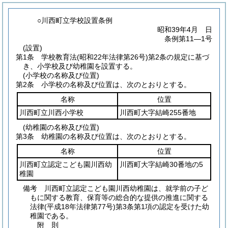
○川西町立学校設置条例
昭和39年4月 日
条例第11―1号
(設置)
第1条
学校教育法
(昭和22年法律第26号)
第2条の規定に基づ
き、小学校及び幼稚園を設置する。
(小学校の名称及び位置)
第2条
小学校の名称及び位置は、次のとおりとする。
名称
位置
川西町立川西小学校
川西町大字結崎255番地
(幼稚園の名称及び位置)
第3条
幼稚園の名称及び位置は、次のとおりとする。
名称
位置
川西町立認定こども園川西幼
川西町大字結崎30番地の5
稚園
備考 川西町立認定こども園川西幼稚園は、就学前の子ど
もに関する教育、保育等の総合的な提供の推進に関する
法律
(平成18年法律第77号)
第3条第1項の認定を受けた幼
稚園である。
附
則