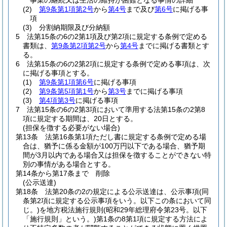
事業の継続又は生活の維持が困難となる事情の詳細
(2)
第9条第1項第2号
から
第4号
まで及び
第6号
に掲げる事
項
(3)
分割納期限及び分納額
5
法第15条の6の2第1項及び第2項に規定する条例で定める
書類は、
第9条第2項第2号
から
第4号
までに掲げる書類とす
る。
6
法第15条の6の2第2項に規定する条例で定める事項は、次
に掲げる事項とする。
(1)
第9条第1項第6号
に掲げる事項
(2)
第9条第5項第1号
から
第3号
までに掲げる事項
(3)
第4項第3号
に掲げる事項
7
法第15条の6の2第3項において準用する法第15条の2第8
項に規定する期間は、20日とする。
(担保を徴する必要がない場合)
第13条
法第16条第1項ただし書に規定する条例で定める場
合は、猶予に係る金額が100万円以下である場合、猶予期
間が3月以内である場合又は担保を徴することができない特
別の事情がある場合とする。
第14条から第17条まで
削除
(公示送達)
第18条
法第20条の2の規定による公示送達は、公示事項
(同
条第2項に規定する公示事項をいう。以下この条において同
じ。)
を地方税法施行規則
(昭和29年総理府令第23号。以下
「施行規則」という。)
第1条の8第1項に規定する方法によ