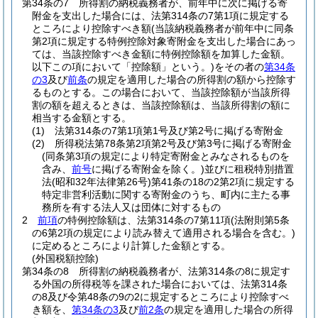
第34条の7
所得割の納税義務者が、前年中に次に掲げる寄
附金を支出した場合には、法第314条の7第1項に規定する
ところにより控除すべき額
(当該納税義務者が前年中に同条
第2項に規定する特例控除対象寄附金を支出した場合にあっ
ては、当該控除すべき金額に特例控除額を加算した金額。
以下この項において「控除額」という。)
をその者の
第34条
の3
及び
前条
の規定を適用した場合の所得割の額から控除す
るものとする。
この場合において、当該控除額が当該所得
割の額を超えるときは、当該控除額は、当該所得割の額に
相当する金額とする。
(1)
法第314条の7第1項第1号及び第2号に掲げる寄附金
(2)
所得税法第78条第2項第2号及び第3号に掲げる寄附金
(同条第3項の規定により特定寄附金とみなされるものを
含み、
前号
に掲げる寄附金を除く。)
並びに租税特別措置
法
(昭和32年法律第26号)
第41条の18の2第2項に規定する
特定非営利活動に関する寄附金のうち、町内に主たる事
務所を有する法人又は団体に対するもの
2
前項
の特例控除額は、法第314条の7第11項
(法附則第5条
の6第2項の規定により読み替えて適用される場合を含む。)
に定めるところにより計算した金額とする。
(外国税額控除)
第34条の8
所得割の納税義務者が、法第314条の8に規定す
る外国の所得税等を課された場合においては、法第314条
の8及び令第48条の9の2に規定するところにより控除すべ
き額を、
第34条の3
及び
前2条
の規定を適用した場合の所得