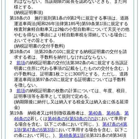
ればならない。
当該期限の延長を認めないときも、また同
様とする。
(納税証明事項)
第18条の3
施行規則第1条の9第2号に規定する事項は、道路
運送車両法
(昭和26年法律第185号)
第59条第1項に規定する
検査対象軽自動車又は2輪の小型自動車について天災その他
やむを得ない事由により軽自動車税を滞納している場合に
おいてその旨とする。
(納税証明書の交付手数料)
第18条の4
法第20条の10に規定する納税証明書の交付を請
求する者は、手数料を納付しなければならない。
2
前項
の納税証明書の交付
(法第382条の4に規定する当該証
明書に住所に代わる事項の記載をしたものの交付を含む。)
の手数料は、証明書1枚ごとに300円とする。
ただし、道路
運送車両法第97条の2に規定する証明書については手数料
を徴しない。
3
前項
の納税証明書の枚数の計算については、年度、税目、
証明事項等を基準として規則で定める。
(納期限後に納付し又は納入する税金又は納入金に係る延滞
金)
第19条
納税者又は特別徴収義務者は、
第40条
、
第46条
、
第
46条の2
若しくは
第46条の5
(
第53条の7の2
において準用す
る場合を含む。以下この条において同じ。)
、
第47条の4第
1項
(
第47条の5第3項
において準用する場合を含む。以下こ
の条において同じ。)
、
第48条第1項
(法第321条の8第34項