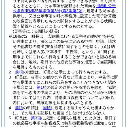
り不特定多数の者が閲覧することができる状態に置く措置
をとるとともに、公示事項が記載された書面を
川西町公告
式条例
(昭和35年条例第3号)
第2条第2項
に規定する掲示場に
掲示し、又は公示事項を町の事務所に設置した電子計算機
の映像面に表示したものの閲覧をすることができる状態に
置く措置をとることによってするものとする。
(災害等による期限の延長)
第18条の2
町長は、広範囲にわたる災害その他やむを得な
い理由により、法又はこの条例に定める申告、申請、請求
その他書類の提出
(審査請求に関するものを除く。)
又は納
付若しくは納入
(以下本条中「申告等」という。)
に関する
期限までにこれらの行為をすることができないと認める場
合には、地域、期日その他必要な事項を指定して当該期限
を延長するものとする。
2
前項
の指定は、町長が公示によって行うものとする。
3
町長は、災害その他やむを得ない理由により、申告等に関
する期限までにこれらの行為をすることができないと認め
る場合には、
第1項
の規定の適用がある場合を除き、当該行
為をすべき者の申請により、その理由のやんだ日から納税
者については2月以内、特別徴収義務者については30日以
内において、当該期限を延長するものとする。
4
前項
の申請は、
同項
に規定する理由がやんだ後すみやか
に、その理由を記載した書面でしなければならない。
5
町長は、
第3項
に規定する期限を延長したときは、期日そ
の他必要な事項を納税者又は特別徴収義務者に通知しなけ