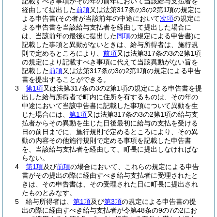
記載すべき事項がその年の前年において当該給与支払者を
経由して提出した
前項
又は法第317条の3の2第1項の規定に
よる申告書
(その者が当該前年の中途において
次項
の規定に
よる申告書を当該給与支払者を経由して提出した場合に
は、当該前年の最後に提出した
同項
の規定による申告書)
に
記載した事項と異動がないときは、給与所得者は、施行規
則で定めるところにより、
前項
又は法第317条の3の2第1項
の規定により記載すべき事項に代えて当該異動がない旨を
記載した
前項
又は法第317条の3の2第1項の規定による申告
書を提出することができる。
3
第1項
又は法第317条の3の2第1項の規定による申告書を提
出した給与所得者で町内に住所を有するものは、その年の
中途において当該申告書に記載した事項について異動を生
じた場合には、
第1項
又は法第317条の3の2第1項の給与支
払者からその異動を生じた日後最初に給与の支払を受ける
日の前日までに、施行規則で定めるところにより、その異
動の内容その他施行規則で定める事項を記載した申告書
を、当該給与支払者を経由して、町長に提出しなければな
らない。
4
第1項
及び
前項
の場合において、これらの規定による申告
書がその提出の際に経由すべき給与支払者に受理されたと
きは、その申告書は、その受理された日に町長に提出され
たものとみなす。
5
給与所得者は、
第1項
及び
第3項
の規定による申告書の提
出の際に経由すべき給与支払者が令第48条の9の7の2にお