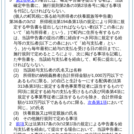
3
第1項本文
の場合には、確定申告書を提出する者は、当該
確定申告書に、施行規則第2条の3第2項各号に掲げる事項
を付記しなければならない。
(個人の町民税に係る給与所得者の扶養親族等申告書)
第36条の3の2
所得税法第194条第1項の規定により同項に規
定する申告書を提出しなければならない者
(以下この条にお
いて「給与所得者」という。)
で町内に住所を有するもの
は、当該申告書の提出の際に経由すべき同項に規定する給
与等の支払者
(以下この条において「給与支払者」とい
う。)
から毎年最初に給与の支払を受ける日の前日までに、
施行規則で定めるところにより、次に掲げる事項を記載し
た申告書を、当該給与支払者を経由して、町長に提出しな
ければならない。
(1)
当該給与支払者の氏名又は名称
(2)
所得割の納税義務者
(合計所得金額が1,000万円以下で
あるものに限る。)
の自己と生計を一にする配偶者
(法第
313条第3項に規定する青色事業専従者に該当するもので
同項に規定する給与の支払を受けるもの及び同条第4項に
規定する事業専従者に該当するものを除き、合計所得金
額が133万円以下であるものに限る。
次条第1項
において
同じ。)
の氏名
(3)
扶養親族又は特定親族の氏名
(4)
その他施行規則で定める事項
2
前項
又は法第317条の3の2第1項の規定による申告書を給
与支払者を経由して提出する場合において、当該申告書に