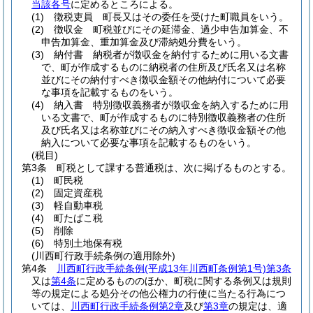
当該各号
に定めるところによる。
(1)
徴税吏員 町長又はその委任を受けた町職員をいう。
(2)
徴収金 町税並びにその延滞金、過少申告加算金、不
申告加算金、重加算金及び滞納処分費をいう。
(3)
納付書 納税者が徴収金を納付するために用いる文書
で、町が作成するものに納税者の住所及び氏名又は名称
並びにその納付すべき徴収金額その他納付について必要
な事項を記載するものをいう。
(4)
納入書 特別徴収義務者が徴収金を納入するために用
いる文書で、町が作成するものに特別徴収義務者の住所
及び氏名又は名称並びにその納入すべき徴収金額その他
納入について必要な事項を記載するものをいう。
(税目)
第3条
町税として課する普通税は、次に掲げるものとする。
(1)
町民税
(2)
固定資産税
(3)
軽自動車税
(4)
町たばこ税
(5)
削除
(6)
特別土地保有税
(川西町行政手続条例の適用除外)
第4条
川西町行政手続条例
(平成13年川西町条例第1号)
第3条
又は
第4条
に定めるもののほか、町税に関する条例又は規則
等の規定による処分その他公権力の行使に当たる行為につ
いては、
川西町行政手続条例第2章
及び
第3章
の規定は、適