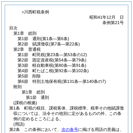
○川西町税条例
昭和41年12月 日
条例第21号
目次
第1章
総則
第1節
通則
(第1条―第6条)
第2節
賦課徴収
(第7条―第22条)
第2章
普通税
第1節
町民税
(第23条―第53条の12)
第2節
固定資産税
(第54条―第79条)
第3節
軽自動車税
(第80条―第91条)
第4節
町たばこ税
(第92条―第102条)
第5節
削除
第6節
特別土地保有税
(第131条―第140条の7)
附則
第1章
総則
第1節
通則
(課税の根拠)
第1条
町税の税目、課税客体、課税標準、税率その他賦課徴
収については、法令その他別に定があるものの外、この条
例の定めるところによる。
(用語)
第2条
この条例において、
次の各号
に掲げる用語の意義は、