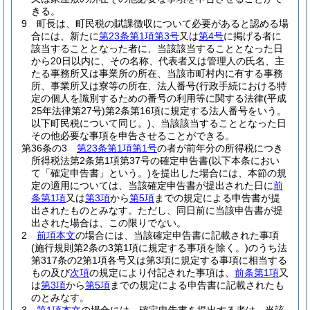
きる。
9
町長は、町民税の賦課徴収について必要があると認める場
合には、新たに
第23条第1項第3号
又は
第4号
に掲げる者に
該当することとなった者に、当該該当することとなった日
から20日以内に、その名称、代表者又は管理人の氏名、主
たる事務所又は事業所の所在、当該市町村内に有する事務
所、事業所又は寮等の所在、法人番号
(行政手続における特
定の個人を識別するための番号の利用等に関する法律
(平成
25年法律第27号)
第2条第16項に規定する法人番号をいう。
以下町民税について同じ。)
、当該該当することとなった日
その他必要な事項を申告させることができる。
第36条の3
第23条第1項第1号
の者が前年分の所得税につき
所得税法第2条第1項第37号の確定申告書
(以下本条におい
て「確定申告書」という。)
を提出した場合には、本節の規
定の適用については、当該確定申告書が提出された日に
前
条第1項
又は
第3項
から
第5項
までの規定による申告書が提
出されたものとみなす。
ただし、同日前に当該申告書が提
出された場合は、この限りでない。
2
前項本文
の場合には、当該確定申告書に記載された事項
(施行規則第2条の3第1項に規定する事項を除く。)
のうち法
第317条の2第1項各号又は第3項に規定する事項に相当する
もの及び
次項
の規定により付記された事項は、
前条第1項
又
は
第3項
から
第5項
までの規定による申告書に記載されたも
のとみなす。