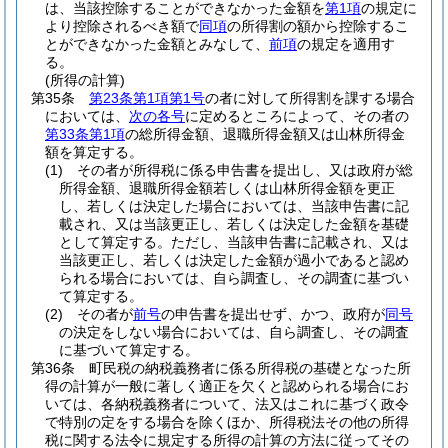
は、当該控除することができなかった金額を
第1項
の規定に
より控除されるべき額で
同項
の所得割の額から控除するこ
とができなかった金額とみなして、
前項
の規定を適用す
る。
(所得の計算)
第35条
第23条第1項第1号
の者に対して所得割を課する場合
においては、
次の各号
に定めるところによって、その者の
第33条第1項
の総所得金額、退職所得金額又は山林所得金
額を算定する。
(1)
その者が所得税に係る申告書を提出し、又は政府が総
所得金額、退職所得金額若しくは山林所得金額を更正
し、若しくは決定した場合においては、当該申告書に記
載され、又は当該更正し、若しくは決定した金額を基礎
として算定する。
ただし、当該申告書に記載され、又は
当該更正し、若しくは決定した金額が過小であると認め
られる場合においては、自ら調査し、その調査に基づい
て算定する。
(2)
その者が
前号
の申告書を提出せず、かつ、政府が
同号
の決定をしない場合においては、自ら調査し、その調査
に基づいて算定する。
第36条
町民税の納税義務者に係る所得税の基礎となった所
得の計算が一般に著しく適正を欠くと認められる場合にお
いては、各納税義務者について、法又はこれに基づく政令
で特別の定をする場合を除くほか、所得税法その他の所得
税に関する法令に規定する所得の計算の方法に従ってその