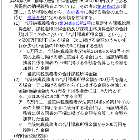
第34条の6
前年の合計所得金額が25,000,000円以下である
所得割の納税義務者については、その者の
第34条の3
の規
定による所得割の額から、
次の各号
に掲げる場合の区分に
応じ、
当該各号
に定める金額を控除する。
(1)
当該納税義務者の
第34条の3第2項
に規定する課税総所
得金額、課税退職所得金額及び課税山林所得金額の合計
額
(以下この条において「合計課税所得金額」という。)
が200万円以下である場合 次に掲げる金額のうちいず
れか少ない金額の100分の3に相当する金額
ア
5万円に、当該納税義務者が法第314条の6第1号イの
表の上欄に掲げる者に該当する場合には、当該納税義
務者に係る同表の下欄に掲げる金額を合算した金額を
加算した金額
イ
当該納税義務者の合計課税所得金額
(2)
当該納税義務者の合計課税所得金額が200万円を超え
る場合
ア
に掲げる金額から
イ
に掲げる金額を控除した
金額
(当該金額が5万円を下回る場合には、5万円とす
る。)
の100分の3に相当する金額
ア
5万円に、当該納税義務者が法第314条の6第1号イの
表の上欄に掲げる者に該当する場合には、当該納税義
務者に係る同表の下欄に掲げる金額を合算した金額を
加算した金額
イ
当該納税義務者の合計課税所得金額から200万円を
控除した金額
(寄附金税額控除)