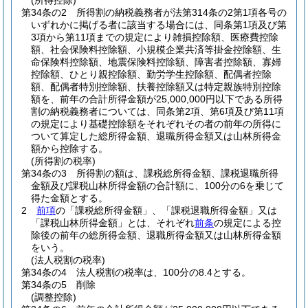
(所得控除)
第34条の2
所得割の納税義務者が法第314条の2第1項各号の
いずれかに掲げる者に該当する場合には、同条第1項及び第
3項から第11項までの規定により雑損控除額、医療費控除
額、社会保険料控除額、小規模企業共済等掛金控除額、生
命保険料控除額、地震保険料控除額、障害者控除額、寡婦
控除額、ひとり親控除額、勤労学生控除額、配偶者控除
額、配偶者特別控除額、扶養控除額又は特定親族特別控除
額を、前年の合計所得金額が25,000,000円以下である所得
割の納税義務者については、同条第2項、第6項及び第11項
の規定により基礎控除額をそれぞれその者の前年の所得に
ついて算定した総所得金額、退職所得金額又は山林所得金
額から控除する。
(所得割の税率)
第34条の3
所得割の額は、課税総所得金額、課税退職所得
金額及び課税山林所得金額の合計額に、100分の6を乗じて
得た金額とする。
2
前項
の「課税総所得金額」、「課税退職所得金額」又は
「課税山林所得金額」とは、それぞれ
前条
の規定による控
除後の前年の総所得金額、退職所得金額又は山林所得金額
をいう。
(法人税割の税率)
第34条の4
法人税割の税率は、100分の8.4とする。
第34条の5
削除
(調整控除)