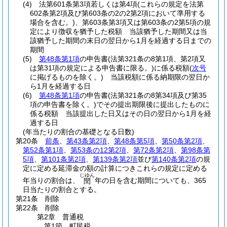
(4)
法第601条第3項若しくは第4項
(これらの規定を法第
602条第2項及び第603条の2の2第2項において準用する
場合を含む。)
、第603条第3項又は第603条の2第5項の規
定により徴収を猶予した税額 当該猶予した期間又は当
該猶予した期間の末日の翌日から1月を経過する日までの
期間
(5)
第48条第1項
の申告書
(法第321条の8第1項、第2項又
は第31項の規定による申告書に限る。)
に係る税額
(
次号
に掲げるものを除く。)
当該税額に係る納期限の翌日か
ら1月を経過する日
(6)
第48条第1項
の申告書
(法第321条の8第34項及び第35
項の申告書を除く。)
でその提出期限後に提出したものに
係る税額 当該提出した日又はその日の翌日から1月を経
過する日
(年当たりの割合の基礎となる日数)
第20条
前条
、
第43条第2項
、
第48条第5項
、
第50条第2項
、
第52条第1項
、
第53条の12第2項
、
第72条第2項
、
第98条第
5項
、
第101条第2項
、
第139条第2項
並び
第140条第2項
の規
定に定める延滞金の額の計算につきこれらの規定に定める
じゆん
年当りの割合は、
年の日を含む期間についても、365
閏
日当たりの割合とする。
第21条
削除
第22条
削除
第2章
普通税
第1節
町民税