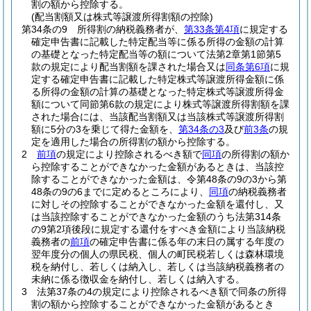
割の額から控除する。
(配当割額又は株式等譲渡所得割額の控除)
第34条の9
所得割の納税義務者が、
第33条第4項
に規定する
確定申告書に記載した特定配当等に係る所得の金額の計算
の基礎となった特定配当等の額について法第2章第1節第5
款の規定により配当割額を課された場合又は
同条第6項
に規
定する確定申告書に記載した特定株式等譲渡所得金額に係
る所得の金額の計算の基礎となった特定株式等譲渡所得金
額について同節第6款の規定により株式等譲渡所得割額を課
された場合には、当該配当割額又は当該株式等譲渡所得割
額に5分の3を乗じて得た金額を、
第34条の3
及び
前3条
の規
定を適用した場合の所得割の額から控除する。
2
前項
の規定により控除されるべき額で
同項
の所得割の額か
ら控除することができなかった金額があるときは、当該控
除することができなかった金額は、令第48条の9の3から第
48条の9の6までに定めるところにより、
同項
の納税義務者
に対しその控除することができなかった金額を還付し、又
は当該控除することができなかった金額のうち法第314条
の9第2項後段に規定する還付をすべき金額により当該納税
義務者の
前項
の確定申告書に係る年の末日の属する年度の
翌年度分の個人の県民税、個人の町民税若しくは森林環境
税を納付し、若しくは納入し、若しくは当該納税義務者の
未納に係る徴収金を納付し、若しくは納入する。
3
法第37条の4の規定により控除されるべき額で同条の所得
割の額から控除することができなかった金額があるとき