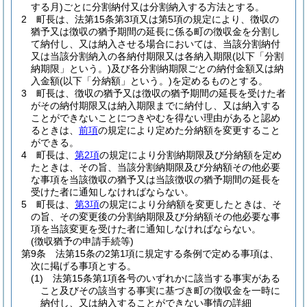
する月)
ごとに分割納付又は分割納入する方法とする。
2
町長は、法第15条第3項又は第5項の規定により、徴収の
猶予又は徴収の猶予期間の延長に係る町の徴収金を分割し
て納付し、又は納入させる場合においては、当該分割納付
又は当該分割納入の各納付期限又は各納入期限
(以下「分割
納期限」という。)
及び各分割納期限ごとの納付金額又は納
入金額
(以下「分納額」という。)
を定めるものとする。
3
町長は、徴収の猶予又は徴収の猶予期間の延長を受けた者
がその納付期限又は納入期限までに納付し、又は納入する
ことができないことにつきやむを得ない理由があると認め
るときは、
前項
の規定により定めた分納額を変更すること
ができる。
4
町長は、
第2項
の規定により分割納期限及び分納額を定め
たときは、その旨、当該分割納期限及び分納額その他必要
な事項を当該徴収の猶予又は当該徴収の猶予期間の延長を
受けた者に通知しなければならない。
5
町長は、
第3項
の規定により分納額を変更したときは、そ
の旨、その変更後の分割納期限及び分納額その他必要な事
項を当該変更を受けた者に通知しなければならない。
(徴収猶予の申請手続等)
第9条
法第15条の2第1項に規定する条例で定める事項は、
次に掲げる事項とする。
(1)
法第15条第1項各号のいずれかに該当する事実がある
こと及びその該当する事実に基づき町の徴収金を一時に
納付し、又は納入することができない事情の詳細