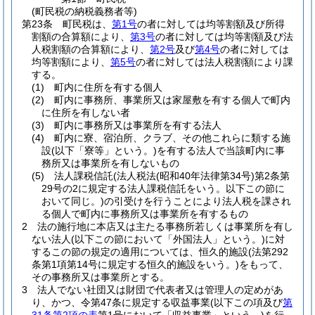
(町民税の納税義務者等)
第23条
町民税は、
第1号
の者に対しては均等割額及び所得
割額の合算額により、
第3号
の者に対しては均等割額及び法
人税割額の合算額により、
第2号
及び
第4号
の者に対しては
均等割額により、
第5号
の者に対しては法人税割額により課
する。
(1)
町内に住所を有する個人
(2)
町内に事務所、事業所又は家屋敷を有する個人で町内
に住所を有しない者
(3)
町内に事務所又は事業所を有する法人
(4)
町内に寮、宿泊所、クラブ、その他これらに類する施
設
(以下「寮等」という。)
を有する法人で当該町内に事
務所又は事業所を有しないもの
(5)
法人課税信託
(法人税法
(昭和40年法律第34号)
第2条第
29号の2に規定する法人課税信託をいう。以下この節に
おいて同じ。)
の引受けを行うことにより法人税を課され
る個人で町内に事務所又は事業所を有するもの
2
法の施行地に本店又は主たる事務所若しくは事業所を有し
ない法人
(以下この節において「外国法人」という。)
に対
するこの節の規定の適用については、恒久的施設
(法第292
条第1項第14号に規定する恒久的施設をいう。)
をもって、
その事務所又は事業所とする。
3
法人でない社団又は財団で代表者又は管理人の定めがあ
り、かつ、令第47条に規定する収益事業
(以下この項及び
第