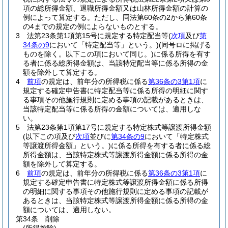
項の総所得金額、退職所得金額又は山林所得金額の計算の
例によって算定する。
ただし、同法第60条の2から第60条
の4までの規定の例によらないものとする。
3
法第23条第1項第15号に規定する特定配当等
(
次項
及び
第
34条の9
において「特定配当等」という。)
(同号ロに掲げる
ものを除く。以下この項において同じ。)
に係る所得を有す
る者に係る総所得金額は、当該特定配当等に係る所得の金
額を除外して算定する。
4
前項
の規定は、前年分の所得税に係る
第36条の3第1項
に
規定する確定申告書に特定配当等に係る所得の明細に関す
る事項その他施行規則に定める事項の記載があるときは、
当該特定配当等に係る所得の金額については、適用しな
い。
5
法第23条第1項第17号に規定する特定株式等譲渡所得金額
(以下この項及び
次項
並びに
第34条の9
において「特定株式
等譲渡所得金額」という。)
に係る所得を有する者に係る総
所得金額は、当該特定株式等譲渡所得金額に係る所得の金
額を除外して算定する。
6
前項
の規定は、前年分の所得税に係る
第36条の3第1項
に
規定する確定申告書に特定株式等譲渡所得金額に係る所得
の明細に関する事項その他施行規則に定める事項の記載が
あるときは、当該特定株式等譲渡所得金額に係る所得の金
額については、適用しない。
第34条
削除