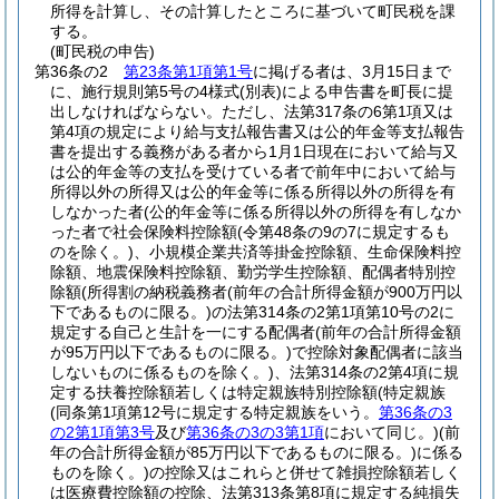
所得を計算し、その計算したところに基づいて町民税を課
する。
(町民税の申告)
第36条の2
第23条第1項第1号
に掲げる者は、3月15日まで
に、施行規則第5号の4様式
(別表)
による申告書を町長に提
出しなければならない。
ただし、法第317条の6第1項又は
第4項の規定により給与支払報告書又は公的年金等支払報告
書を提出する義務がある者から1月1日現在において給与又
は公的年金等の支払を受けている者で前年中において給与
所得以外の所得又は公的年金等に係る所得以外の所得を有
しなかった者
(公的年金等に係る所得以外の所得を有しなか
った者で社会保険料控除額
(令第48条の9の7に規定するも
のを除く。)
、小規模企業共済等掛金控除額、生命保険料控
除額、地震保険料控除額、勤労学生控除額、配偶者特別控
除額
(所得割の納税義務者
(前年の合計所得金額が900万円以
下であるものに限る。)
の法第314条の2第1項第10号の2に
規定する自己と生計を一にする配偶者
(前年の合計所得金額
が95万円以下であるものに限る。)
で控除対象配偶者に該当
しないものに係るものを除く。)
、法第314条の2第4項に規
定する扶養控除額若しくは特定親族特別控除額
(特定親族
(同条第1項第12号に規定する特定親族をいう。
第36条の3
の2第1項第3号
及び
第36条の3の3第1項
において同じ。)
(前
年の合計所得金額が85万円以下であるものに限る。)
に係る
ものを除く。)
の控除又はこれらと併せて雑損控除額若しく
は医療費控除額の控除、法第313条第8項に規定する純損失