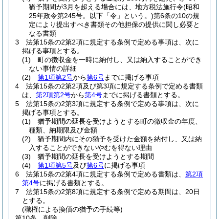
猶予期間が3月を超える場合には、地方税法施行令
(昭和
25年政令第245号。以下「令」という。)
第6条の10の規
定により提出すべき書類その他担保の提供に関し必要と
なる書類
3
法第15条の2第2項に規定する条例で定める事項は、次に
掲げる事項とする。
(1)
町の徴収金を一時に納付し、又は納入することができ
ない事情の詳細
(2)
第1項第2号
から
第6号
までに掲げる事項
4
法第15条の2第2項及び第3項に規定する条例で定める書類
は、
第2項第2号
から
第4号
までに掲げる書類とする。
5
法第15条の2第3項に規定する条例で定める事項は、次に
掲げる事項とする。
(1)
猶予期間の延長を受けようとする町の徴収金の年度、
種類、納期限及び金額
(2)
猶予期間内にその猶予を受けた金額を納付し、又は納
入することができないやむを得ない理由
(3)
猶予期間の延長を受けようとする期間
(4)
第1項第5号
及び
第6号
に掲げる事項
6
法第15条の2第4項に規定する条例で定める書類は、
第2項
第4号
に掲げる書類とする。
7
法第15条の2第8項に規定する条例で定める期間は、20日
とする。
(職権による換価の猶予の手続等)
第10条
削除