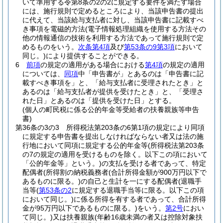
いて準用する令第8条の2の2に規定する要件を満たす場合
には、施行規則で定めるところにより、当該申告書の提出
に代えて、当該給与支払者に対し、当該申告書に記載すべ
き事項を電磁的方法
(電子情報処理組織を使用する方法その
他の情報通信の技術を利用する方法であって施行規則で定
めるものをいう。
次条第4項
及び
第53条の9第3項
において
同じ。)
により提供することができる。
6
前項
の規定の適用がある場合における
第4項
の規定の適用
については、
同項
中「申告書が」とあるのは「申告書に記
載すべき事項を」と、「給与支払者に受理されたとき」と
あるのは「給与支払者が提供を受けたとき」と、「受理さ
れた日」とあるのは「提供を受けた日」とする。
(個人の町民税に係る公的年金等受給者の扶養親族等申告
書)
第36条の3の3
所得税法第203条の6第1項の規定により同項
に規定する申告書を提出しなければならない者又は法の施
行地において同項に規定する公的年金等
(所得税法第203条
の7の規定の適用を受けるものを除く。以下この項において
「公的年金等」という。)
の支払を受ける者であって、特定
配偶者
(所得割の納税義務者
(合計所得金額が900万円以下で
あるものに限る。)
の自己と生計を一にする配偶者
(退職手
当等
(
第53条の2
に規定する退職手当等に限る。以下この項
において同じ。)
に係る所得を有する者であって、合計所得
金が95万円以下であるものに限る。)
をいう。
第2号
におい
て同じ。)
又は扶養親族
(年齢16歳未満の者又は控除対象扶