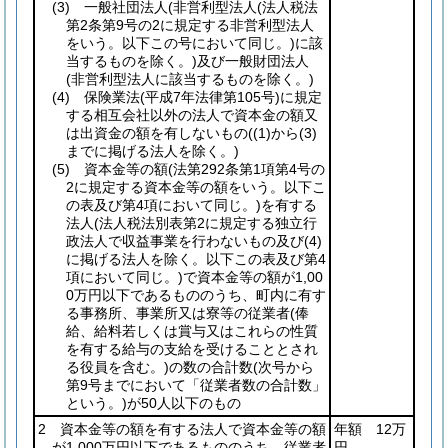
(3)
一般社団法人
(非営利型法人
(法人税法
第2条第9号の2に規定する非営利型法人
をいう。以下この号において同じ。)
に該
当するものを除く。)
及び一般財団法人
(非営利型法人に該当するものを除く。)
(4)
保険業法
(平成7年法律第105号)
に規定
する相互会社以外の法人で資本金の額又
は出資金の額を有しないもの
(
(1)
から
(3)
までに掲げる法人を除く。)
(5)
資本金等の額
(法第292条第1項第4号の
2に規定する資本金等の額をいう。以下こ
の表及び第4項において同じ。)
を有する
法人
(法人税法別表第2に規定する独立行
政法人で収益事業を行わないもの及び
(4)
に掲げる法人を除く。以下この表及び第4
項において同じ。)
で資本金等の額が1,00
0万円以下であるもののうち、町内に有す
る事務所、事業所又は寮等の従業者
(俸
給、給料若しくは賞与又はこれらの性質
を有する給与の支給を受けることとされ
る役員を含む。)
の数の合計数
(次号から
第9号までにおいて「従業者数の合計数」
という。)
が50人以下のもの
2 資本金等の額を有する法人で資本金等の額
年額 12万
が1,000万円以下であるもののうち、従業者
円