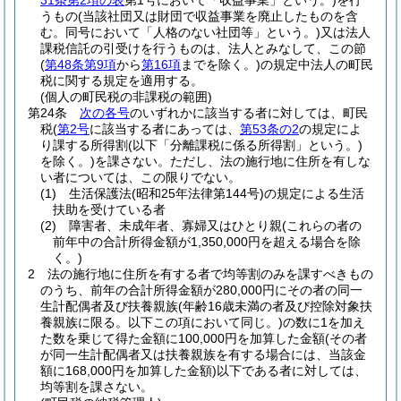
31条第2項の表
第1号において「収益事業」という。)
を行
うもの
(当該社団又は財団で収益事業を廃止したものを含
む。同号において「人格のない社団等」という。)
又は法人
課税信託の引受けを行うものは、法人とみなして、この節
(
第48条第9項
から
第16項
までを除く。)
の規定中法人の町民
税に関する規定を適用する。
(個人の町民税の非課税の範囲)
第24条
次の各号
のいずれかに該当する者に対しては、町民
税
(
第2号
に該当する者にあっては、
第53条の2
の規定によ
り課する所得割
(以下「分離課税に係る所得割」という。)
を除く。)
を課さない。
ただし、法の施行地に住所を有しな
い者については、この限りでない。
(1)
生活保護法
(昭和25年法律第144号)
の規定による生活
扶助を受けている者
(2)
障害者、未成年者、寡婦又はひとり親
(これらの者の
前年中の合計所得金額が1,350,000円を超える場合を除
く。)
2
法の施行地に住所を有する者で均等割のみを課すべきもの
のうち、前年の合計所得金額が280,000円にその者の同一
生計配偶者及び扶養親族
(年齢16歳未満の者及び控除対象扶
養親族に限る。以下この項において同じ。)
の数に1を加え
た数を乗じて得た金額に100,000円を加算した金額
(その者
が同一生計配偶者又は扶養親族を有する場合には、当該金
額に168,000円を加算した金額)
以下である者に対しては、
均等割を課さない。