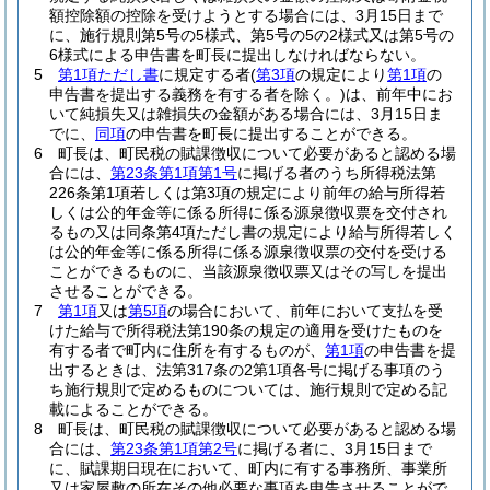
額控除額の控除を受けようとする場合には、3月15日まで
に、施行規則第5号の5様式、第5号の5の2様式又は第5号の
6様式による申告書を町長に提出しなければならない。
5
第1項ただし書
に規定する者
(
第3項
の規定により
第1項
の
申告書を提出する義務を有する者を除く。)
は、前年中にお
いて純損失又は雑損失の金額がある場合には、3月15日ま
でに、
同項
の申告書を町長に提出することができる。
6
町長は、町民税の賦課徴収について必要があると認める場
合には、
第23条第1項第1号
に掲げる者のうち所得税法第
226条第1項若しくは第3項の規定により前年の給与所得若
しくは公的年金等に係る所得に係る源泉徴収票を交付され
るもの又は同条第4項ただし書の規定により給与所得若しく
は公的年金等に係る所得に係る源泉徴収票の交付を受ける
ことができるものに、当該源泉徴収票又はその写しを提出
させることができる。
7
第1項
又は
第5項
の場合において、前年において支払を受
けた給与で所得税法第190条の規定の適用を受けたものを
有する者で町内に住所を有するものが、
第1項
の申告書を提
出するときは、法第317条の2第1項各号に掲げる事項のう
ち施行規則で定めるものについては、施行規則で定める記
載によることができる。
8
町長は、町民税の賦課徴収について必要があると認める場
合には、
第23条第1項第2号
に掲げる者に、3月15日まで
に、賦課期日現在において、町内に有する事務所、事業所
又は家屋敷の所在その他必要な事項を申告させることがで