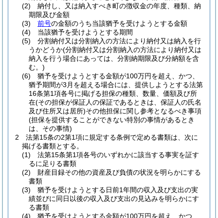
(2)
納付し、又は納入すべき町の徴収金の年度、種類、納
期限及び金額
(3)
前号
の金額のうち当該猶予を受けようとする金額
(4)
当該猶予を受けようとする期間
(5)
分割納付又は分割納入の方法により納付又は納入を行
うかどうか
(分割納付又は分割納入の方法により納付又は
納入を行う場合にあっては、分割納期限及び分納額を含
む。)
(6)
猶予を受けようとする金額が100万円を超え、かつ、
猶予期間が3月を超える場合には、提供しようとする法第
16条第1項各号に掲げる担保の種類、数量、価額及び所
在
(その担保が保証人の保証であるときは、保証人の氏名
及び住所又は居所)
その他担保に関し参考となるべき事項
(担保を提供することができない特別の事情があるとき
は、その事情)
2
法第15条の2第1項に規定する条例で定める書類は、次に
掲げる書類とする。
(1)
法第15条第1項各号のいずれかに該当する事実を証す
るに足りる書類
(2)
財産目録その他の資産及び負債の状況を明らかにする
書類
(3)
猶予を受けようとする日前1年間の収入及び支出の実
績並びに同日以後の収入及び支出の見込みを明らかにす
る書類
(4)
猶予を受けようとする金額が100万円を超え、かつ、