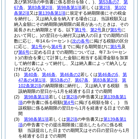
及び第35項の申告書に係る部分を除く。)
、
第53条の7
、
第
67条
、
第83条第2項
、
第98条第1項
若しくは
第2項
、
第102
条第2項
又は
第139条第1項
に規定する納期限後にその税金
を納付し、又は納入金を納入する場合には、当該税額又は
納入金額にその納期限
(納期限の延長があったときは、その
延長された納期限とする。以下
第1号
、
第2号
及び
第5号
に
おいて同じ。)
の翌日から納付又は納入の日までの期間の日
数に応じ、年14.6パーセント
(
次の各号
に掲げる税額の区分
に応じ、
第1号
から
第4号
までに掲げる期間並びに
第5号
及
び
第6号
に定める日までの期間については、年7.3パーセン
ト)
の割合を乗じて計算した金額に相当する延滞金額を加算
して納付書によって納付し、又は納入書によって納入しな
ければならない。
(1)
第40条
、
第46条
、
第46条の2
若しくは
第46条の5
、
第
47条の4第1項
、
第53条の7
、
第67条
、
第83条第2項
、
第
102条第2項
の納期限後に納付し、又は納入する税額 当
該納期限の翌日から1月を経過する日までの期間
(2)
第98条第1項
若しくは
第2項
の申告書又は
第139条第1
項
の申告書に係る税額
(
第4号
に掲げる税額を除く。)
当
該税額に係る納期限の翌日から1月を経過する日までの期
間
(3)
第98条第1項
若しくは
第2項
の申告書又は
第139条第1
項
の申告書でその提出期限後に提出したものに係る税
額 当該提出した日までの期間又はその日の翌日から1月
を経過する日までの期間