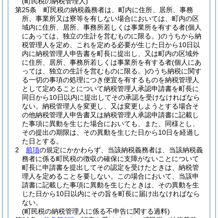
(町民税の納税管理人)
第25条
町民税の納税義務者は、町内に住所、居所、事務
所、事業所又は寮等を有しない場合においては、町内の区
域内に住所、居所、事務所若しくは事業所を有する者
(個人
にあっては、独立の生計を営むものに限る。)
のうちから納
税管理人を定め、これを定める必要が生じた日から10日以
内に納税管理人申告書を町長に提出し、又は町内の区域外
に住所、居所、事務所若しくは事業所を有する者
(個人にあ
っては、独立の生計を営むものに限る。)
のうち納税に関す
る一切の事項の処理につき便宜を有するものを納税管理人
として定めることについて納税管理人承認申請書を町長に
同日から10日以内に提出してその承認を受けなければなら
ない。
納税管理人を変更し、又は変更しようとする場合そ
の他納税管理人申告書又は納税管理人承認申請書に記載し
た事項に異動を生じた場合においても、また、同様とし、
その提出の期限は、その異動を生じた日から10日を経過し
た日とする。
2
前項
の規定にかかわらず、当該納税義務者は、当該納税義
務者に係る町民税の徴収の確保に支障がないことについて
町長に申請書を提出してその認定を受けたときは、納税管
理人を定めることを要しない。
この場合において、当該申
請書に記載した事項に異動を生じたときは、その異動を生
じた日から10日以内にその旨を町長に届け出なければなら
ない。
(町民税の納税管理人に係る不申告に関する過料)