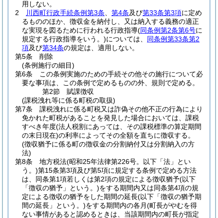
用しない。
2
川西町行政手続条例第3条
、
第4条
及び
第33条第3項
に定め
るもののほか、徴収金を納付し、又は納入する義務の適正
な実現を図るために行われる行政指導
(
同条例第2条第6号
に
規定する行政指導をいう。)
については、
同条例第33条第2
項
及び
第34条
の規定は、適用しない。
第5条
削除
(条例施行の細目)
第6条
この条例実施のための手続その他その施行について必
要な事項は、この条例で定めるものの外、規則で定める。
第2節
賦課徴収
(課税洩れ等に係る町税の取扱)
第7条
課税洩れに係る町税又は詐偽その他不正の行為により
免かれた町税があることを発見した場合においては、課税
すべき年度
(法人税割にあっては、その課税標準の算定期間
の末日現在)
の利率によってその全額を直ちに徴収する。
(徴収猶予に係る町の徴収金の分割納付又は分割納入の方
法)
第8条
地方税法
(昭和25年法律第226号。以下「法」とい
う。)
第15条第3項及び第5項に規定する条例で定める方法
は、同条第1項若しくは第2項の規定による徴収猶予
(以下
「徴収の猶予」という。)
をする期間内又は同条第4項の規
定による徴収の猶予をした期間の延長
(以下「徴収の猶予期
間の延長」という。)
をする期間内の各月
(町長がやむを得
ない事情があると認めるときは、当該期間内の町長が指定