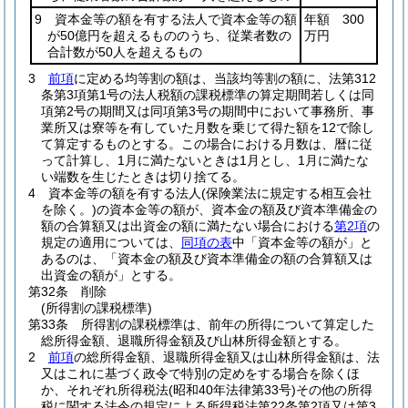
9 資本金等の額を有する法人で資本金等の額
年額 300
が50億円を超えるもののうち、従業者数の
万円
合計数が50人を超えるもの
3
前項
に定める均等割の額は、当該均等割の額に、法第312
条第3項第1号の法人税額の課税標準の算定期間若しくは同
項第2号の期間又は同項第3号の期間中において事務所、事
業所又は寮等を有していた月数を乗じて得た額を12で除し
て算定するものとする。
この場合における月数は、暦に従
って計算し、1月に満たないときは1月とし、1月に満たな
い端数を生じたときは切り捨てる。
4
資本金等の額を有する法人
(保険業法に規定する相互会社
を除く。)
の資本金等の額が、資本金の額及び資本準備金の
額の合算額又は出資金の額に満たない場合における
第2項
の
規定の適用については、
同項の表
中「資本金等の額が」と
あるのは、「資本金の額及び資本準備金の額の合算額又は
出資金の額が」とする。
第32条
削除
(所得割の課税標準)
第33条
所得割の課税標準は、前年の所得について算定した
総所得金額、退職所得金額及び山林所得金額とする。
2
前項
の総所得金額、退職所得金額又は山林所得金額は、法
又はこれに基づく政令で特別の定めをする場合を除くほ
か、それぞれ所得税法
(昭和40年法律第33号)
その他の所得
税に関する法令の規定による所得税法第22条第2項又は第3