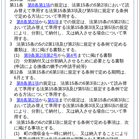
第11条
第8条第1項
の規定は、法第15条の5第2項において読
み替えて準用する法第15条第3項及び第5項に規定する条例
で定める方法について準用する。
2
第8条第2項
から
第5項
までの規定は、法第15条の5第2項に
おいて読み替えて準用する法第15条第3項又は第5項の規定
により、分割して納付し、又は納入させる場合について準
用する。
3
法第15条の5の2第1項及び第2項に規定する条例で定める
書類は、次に掲げる書類とする。
(1)
第9条第2項第2号
から
第4号
までに掲げる書類
(2)
分割納付又は分割納入させるために必要となる書類
(申請による換価の猶予の申請手続等)
第12条
法第15条の6第1項に規定する条例で定める期間は、
6月とする。
2
第8条第1項
の規定は、法第15条の6第3項において読み替
えて準用する法第15条第3項及び第5項に規定する条例で定
める方法について準用する。
3
第8条第2項
から
第5項
までの規定は、法第15条の6第3項に
おいて読み替えて準用する法第15条第3項又は第5項の規定
により、分割して納付し、又は納入させる場合について準
用する。
4
法第15条の6の2第1項に規定する条例で定める事項は、次
に掲げる事項とする。
(1)
町の徴収金を一時に納付し、又は納入することにより