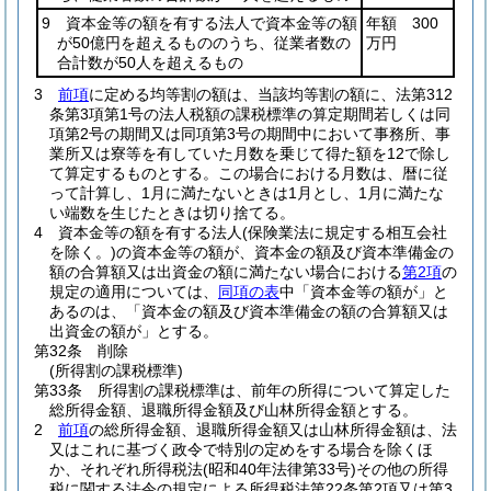
9 資本金等の額を有する法人で資本金等の額
年額 300
が50億円を超えるもののうち、従業者数の
万円
合計数が50人を超えるもの
3
前項
に定める均等割の額は、当該均等割の額に、法第312
条第3項第1号の法人税額の課税標準の算定期間若しくは同
項第2号の期間又は同項第3号の期間中において事務所、事
業所又は寮等を有していた月数を乗じて得た額を12で除し
て算定するものとする。
この場合における月数は、暦に従
って計算し、1月に満たないときは1月とし、1月に満たな
い端数を生じたときは切り捨てる。
4
資本金等の額を有する法人
(保険業法に規定する相互会社
を除く。)
の資本金等の額が、資本金の額及び資本準備金の
額の合算額又は出資金の額に満たない場合における
第2項
の
規定の適用については、
同項の表
中「資本金等の額が」と
あるのは、「資本金の額及び資本準備金の額の合算額又は
出資金の額が」とする。
第32条
削除
(所得割の課税標準)
第33条
所得割の課税標準は、前年の所得について算定した
総所得金額、退職所得金額及び山林所得金額とする。
2
前項
の総所得金額、退職所得金額又は山林所得金額は、法
又はこれに基づく政令で特別の定めをする場合を除くほ
か、それぞれ所得税法
(昭和40年法律第33号)
その他の所得
税に関する法令の規定による所得税法第22条第2項又は第3