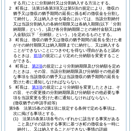
する月)
ごとに分割納付又は分割納入する方法とする。
2
町長は、法第15条第3項又は第5項の規定により、徴収の
猶予又は徴収の猶予期間の延長に係る町の徴収金を分割し
て納付し、又は納入させる場合においては、当該分割納付
又は当該分割納入の各納付期限又は各納入期限
(以下「分割
納期限」という。)
及び各分割納期限ごとの納付金額又は納
入金額
(以下「分納額」という。)
を定めるものとする。
3
町長は、徴収の猶予又は徴収の猶予期間の延長を受けた者
がその納付期限又は納入期限までに納付し、又は納入する
ことができないことにつきやむを得ない理由があると認め
るときは、
前項
の規定により定めた分納額を変更すること
ができる。
4
町長は、
第2項
の規定により分割納期限及び分納額を定め
たときは、その旨、当該分割納期限及び分納額その他必要
な事項を当該徴収の猶予又は当該徴収の猶予期間の延長を
受けた者に通知しなければならない。
5
町長は、
第3項
の規定により分納額を変更したときは、そ
の旨、その変更後の分割納期限及び分納額その他必要な事
項を当該変更を受けた者に通知しなければならない。
(徴収猶予の申請手続等)
第9条
法第15条の2第1項に規定する条例で定める事項は、
次に掲げる事項とする。
(1)
法第15条第1項各号のいずれかに該当する事実がある
こと及びその該当する事実に基づき町の徴収金を一時に
納付し、又は納入することができない事情の詳細