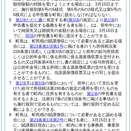
額控除額の控除を受けようとする場合には、3月15日まで
に、施行規則第5号の5様式、第5号の5の2様式又は第5号の
6様式による申告書を町長に提出しなければならない。
5
第1項ただし書
に規定する者
(
第3項
の規定により
第1項
の
申告書を提出する義務を有する者を除く。)
は、前年中にお
いて純損失又は雑損失の金額がある場合には、3月15日ま
でに、
同項
の申告書を町長に提出することができる。
6
町長は、町民税の賦課徴収について必要があると認める場
合には、
第23条第1項第1号
に掲げる者のうち所得税法第
226条第1項若しくは第3項の規定により前年の給与所得若
しくは公的年金等に係る所得に係る源泉徴収票を交付され
るもの又は同条第4項ただし書の規定により給与所得若しく
は公的年金等に係る所得に係る源泉徴収票の交付を受ける
ことができるものに、当該源泉徴収票又はその写しを提出
させることができる。
7
第1項
又は
第5項
の場合において、前年において支払を受
けた給与で所得税法第190条の規定の適用を受けたものを
有する者で町内に住所を有するものが、
第1項
の申告書を提
出するときは、法第317条の2第1項各号に掲げる事項のう
ち施行規則で定めるものについては、施行規則で定める記
載によることができる。
8
町長は、町民税の賦課徴収について必要があると認める場
合には、
第23条第1項第2号
に掲げる者に、3月15日まで
に、賦課期日現在において、町内に有する事務所、事業所
又は家屋敷の所在その他必要な事項を申告させることがで