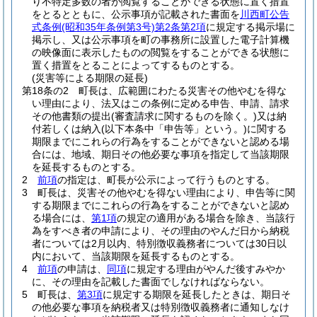
り不特定多数の者が閲覧することができる状態に置く措置
をとるとともに、公示事項が記載された書面を
川西町公告
式条例
(昭和35年条例第3号)
第2条第2項
に規定する掲示場に
掲示し、又は公示事項を町の事務所に設置した電子計算機
の映像面に表示したものの閲覧をすることができる状態に
置く措置をとることによってするものとする。
(災害等による期限の延長)
第18条の2
町長は、広範囲にわたる災害その他やむを得な
い理由により、法又はこの条例に定める申告、申請、請求
その他書類の提出
(審査請求に関するものを除く。)
又は納
付若しくは納入
(以下本条中「申告等」という。)
に関する
期限までにこれらの行為をすることができないと認める場
合には、地域、期日その他必要な事項を指定して当該期限
を延長するものとする。
2
前項
の指定は、町長が公示によって行うものとする。
3
町長は、災害その他やむを得ない理由により、申告等に関
する期限までにこれらの行為をすることができないと認め
る場合には、
第1項
の規定の適用がある場合を除き、当該行
為をすべき者の申請により、その理由のやんだ日から納税
者については2月以内、特別徴収義務者については30日以
内において、当該期限を延長するものとする。
4
前項
の申請は、
同項
に規定する理由がやんだ後すみやか
に、その理由を記載した書面でしなければならない。
5
町長は、
第3項
に規定する期限を延長したときは、期日そ
の他必要な事項を納税者又は特別徴収義務者に通知しなけ