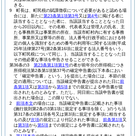
きる。
9
町長は、町民税の賦課徴収について必要があると認める場
合には、新たに
第23条第1項第3号
又は
第4号
に掲げる者に
該当することとなった者に、当該該当することとなった日
から20日以内に、その名称、代表者又は管理人の氏名、主
たる事務所又は事業所の所在、当該市町村内に有する事務
所、事業所又は寮等の所在、法人番号
(行政手続における特
定の個人を識別するための番号の利用等に関する法律
(平成
25年法律第27号)
第2条第16項に規定する法人番号をいう。
以下町民税について同じ。)
、当該該当することとなった日
その他必要な事項を申告させることができる。
第36条の3
第23条第1項第1号
の者が前年分の所得税につき
所得税法第2条第1項第37号の確定申告書
(以下本条におい
て「確定申告書」という。)
を提出した場合には、本節の規
定の適用については、当該確定申告書が提出された日に
前
条第1項
又は
第3項
から
第5項
までの規定による申告書が提
出されたものとみなす。
ただし、同日前に当該申告書が提
出された場合は、この限りでない。
2
前項本文
の場合には、当該確定申告書に記載された事項
(施行規則第2条の3第1項に規定する事項を除く。)
のうち法
第317条の2第1項各号又は第3項に規定する事項に相当する
もの及び
次項
の規定により付記された事項は、
前条第1項
又
は
第3項
から
第5項
までの規定による申告書に記載されたも
のとみなす。