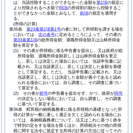
は、当該控除することができなかった金額を
第1項
の規定に
より控除されるべき額で
同項
の所得割の額から控除するこ
とができなかった金額とみなして、
前項
の規定を適用す
る。
(所得の計算)
第35条
第23条第1項第1号
の者に対して所得割を課する場合
においては、
次の各号
に定めるところによって、その者の
第33条第1項
の総所得金額、退職所得金額又は山林所得金
額を算定する。
(1)
その者が所得税に係る申告書を提出し、又は政府が総
所得金額、退職所得金額若しくは山林所得金額を更正
し、若しくは決定した場合においては、当該申告書に記
載され、又は当該更正し、若しくは決定した金額を基礎
として算定する。
ただし、当該申告書に記載され、又は
当該更正し、若しくは決定した金額が過小であると認め
られる場合においては、自ら調査し、その調査に基づい
て算定する。
(2)
その者が
前号
の申告書を提出せず、かつ、政府が
同号
の決定をしない場合においては、自ら調査し、その調査
に基づいて算定する。
第36条
町民税の納税義務者に係る所得税の基礎となった所
得の計算が一般に著しく適正を欠くと認められる場合にお
いては、各納税義務者について、法又はこれに基づく政令
で特別の定をする場合を除くほか、所得税法その他の所得
税に関する法令に規定する所得の計算の方法に従ってその