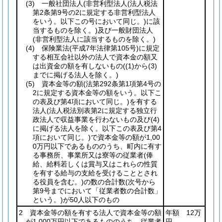
(3)
一般社団法人
(非営利型法人
(法人税法
第2条第9号の2に規定する非営利型法人
をいう。以下この号において同じ。)
に該
当するものを除く。)
及び一般財団法人
(非営利型法人に該当するものを除く。)
(4)
保険業法
(平成7年法律第105号)
に規定
する相互会社以外の法人で資本金の額又
は出資金の額を有しないもの
(
(1)
から
(3)
までに掲げる法人を除く。)
(5)
資本金等の額
(法第292条第1項第4号の
2に規定する資本金等の額をいう。以下こ
の表及び第4項において同じ。)
を有する
法人
(法人税法別表第2に規定する独立行
政法人で収益事業を行わないもの及び
(4)
に掲げる法人を除く。以下この表及び第4
項において同じ。)
で資本金等の額が1,00
0万円以下であるもののうち、町内に有す
る事務所、事業所又は寮等の従業者
(俸
給、給料若しくは賞与又はこれらの性質
を有する給与の支給を受けることとされ
る役員を含む。)
の数の合計数
(次号から
第9号までにおいて「従業者数の合計数」
という。)
が50人以下のもの
2 資本金等の額を有する法人で資本金等の額
年額 12万
が1,000万円以下であるもののうち、従業者
円