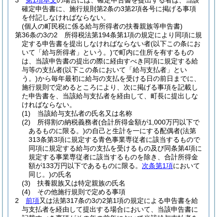
3
第1項本文
の場合には、確定申告書を提出する者は、当該
確定申告書に、施行規則第2条の3第2項各号に掲げる事項
を付記しなければならない。
(個人の町民税に係る給与所得者の扶養親族等申告書)
第36条の3の2
所得税法第194条第1項の規定により同項に規
定する申告書を提出しなければならない者
(以下この条にお
いて「給与所得者」という。)
で町内に住所を有するもの
は、当該申告書の提出の際に経由すべき同項に規定する給
与等の支払者
(以下この条において「給与支払者」とい
う。)
から毎年最初に給与の支払を受ける日の前日までに、
施行規則で定めるところにより、次に掲げる事項を記載し
た申告書を、当該給与支払者を経由して、町長に提出しな
ければならない。
(1)
当該給与支払者の氏名又は名称
(2)
所得割の納税義務者
(合計所得金額が1,000万円以下で
あるものに限る。)
の自己と生計を一にする配偶者
(法第
313条第3項に規定する青色事業専従者に該当するもので
同項に規定する給与の支払を受けるもの及び同条第4項に
規定する事業専従者に該当するものを除き、合計所得金
額が133万円以下であるものに限る。
次条第1項
において
同じ。)
の氏名
(3)
扶養親族又は特定親族の氏名
(4)
その他施行規則で定める事項
2
前項
又は法第317条の3の2第1項の規定による申告書を給
与支払者を経由して提出する場合において、当該申告書に