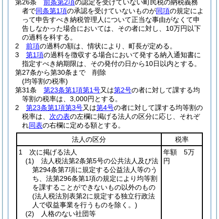
第26条
前条第2項
の認定を受けていない町民税の納税義務
者で
同条第1項
の承認を受けていないものが
同項
の規定によ
って申告すべき納税管理人について正当な事由がなくて申
告しなかった場合においては、その者に対し、10万円以下
の過料を科する。
2
前項
の過料の額は、情状により、町長が定める。
3
第1項
の過料を徴収する場合において発する納入通知書に
指定すべき納期限は、その発付の日から10日以内とする。
第27条から第30条まで
削除
(均等割の税率)
第31条
第23条第1項第1号
又は
第2号
の者に対して課する均
等割の税率は、3,000円とする。
2
第23条第1項第3号
又は
第4号
の者に対して課する均等割の
税率は、
次の表
の左欄に掲げる法人の区分に応じ、それぞ
れ
同表
の右欄に定める額とする。
法人の区分
税率
1 次に掲げる法人
年額 5万
(1)
法人税法第2条第5号の公共法人及び法
円
第294条第7項に規定する公益法人等のう
ち、法第296条第1項の規定により均等割
を課することができないもの以外のもの
(法人税法別表第2に規定する独立行政法
人で収益事業を行うものを除く。)
(2)
人格のない社団等