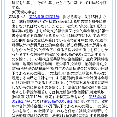
所得を計算し、その計算したところに基づいて町民税を課
する。
(町民税の申告)
第36条の2
第23条第1項第1号
に掲げる者は、3月15日まで
に、施行規則第5号の4様式
(別表)
による申告書を町長に提
出しなければならない。
ただし、法第317条の6第1項又は
第4項の規定により給与支払報告書又は公的年金等支払報告
書を提出する義務がある者から1月1日現在において給与又
は公的年金等の支払を受けている者で前年中において給与
所得以外の所得又は公的年金等に係る所得以外の所得を有
しなかった者
(公的年金等に係る所得以外の所得を有しなか
った者で社会保険料控除額
(令第48条の9の7に規定するも
のを除く。)
、小規模企業共済等掛金控除額、生命保険料控
除額、地震保険料控除額、勤労学生控除額、配偶者特別控
除額
(所得割の納税義務者
(前年の合計所得金額が900万円以
下であるものに限る。)
の法第314条の2第1項第10号の2に
規定する自己と生計を一にする配偶者
(前年の合計所得金額
が95万円以下であるものに限る。)
で控除対象配偶者に該当
しないものに係るものを除く。)
、法第314条の2第4項に規
定する扶養控除額若しくは特定親族特別控除額
(特定親族
(同条第1項第12号に規定する特定親族をいう。
第36条の3
の2第1項第3号
及び
第36条の3の3第1項
において同じ。)
(前
年の合計所得金額が85万円以下であるものに限る。)
に係る
ものを除く。)
の控除又はこれらと併せて雑損控除額若しく
は医療費控除額の控除、法第313条第8項に規定する純損失