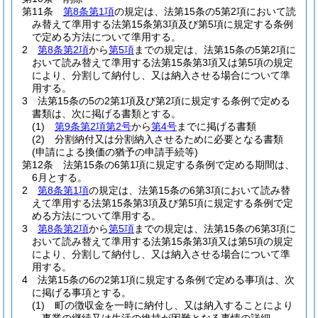
第11条
第8条第1項
の規定は、法第15条の5第2項において読
み替えて準用する法第15条第3項及び第5項に規定する条例
で定める方法について準用する。
2
第8条第2項
から
第5項
までの規定は、法第15条の5第2項に
おいて読み替えて準用する法第15条第3項又は第5項の規定
により、分割して納付し、又は納入させる場合について準
用する。
3
法第15条の5の2第1項及び第2項に規定する条例で定める
書類は、次に掲げる書類とする。
(1)
第9条第2項第2号
から
第4号
までに掲げる書類
(2)
分割納付又は分割納入させるために必要となる書類
(申請による換価の猶予の申請手続等)
第12条
法第15条の6第1項に規定する条例で定める期間は、
6月とする。
2
第8条第1項
の規定は、法第15条の6第3項において読み替
えて準用する法第15条第3項及び第5項に規定する条例で定
める方法について準用する。
3
第8条第2項
から
第5項
までの規定は、法第15条の6第3項に
おいて読み替えて準用する法第15条第3項又は第5項の規定
により、分割して納付し、又は納入させる場合について準
用する。
4
法第15条の6の2第1項に規定する条例で定める事項は、次
に掲げる事項とする。
(1)
町の徴収金を一時に納付し、又は納入することにより