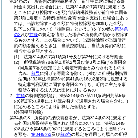
第34条の7
所得割の納税義務者が、前年中に次に掲げる寄
附金を支出した場合には、法第314条の7第1項に規定する
ところにより控除すべき額
(当該納税義務者が前年中に同条
第2項に規定する特例控除対象寄附金を支出した場合にあっ
ては、当該控除すべき金額に特例控除額を加算した金額。
以下この項において「控除額」という。)
をその者の
第34条
の3
及び
前条
の規定を適用した場合の所得割の額から控除す
るものとする。
この場合において、当該控除額が当該所得
割の額を超えるときは、当該控除額は、当該所得割の額に
相当する金額とする。
(1)
法第314条の7第1項第1号及び第2号に掲げる寄附金
(2)
所得税法第78条第2項第2号及び第3号に掲げる寄附金
(同条第3項の規定により特定寄附金とみなされるものを
含み、
前号
に掲げる寄附金を除く。)
並びに租税特別措置
法
(昭和32年法律第26号)
第41条の18の2第2項に規定する
特定非営利活動に関する寄附金のうち、町内に主たる事
務所を有する法人又は団体に対するもの
2
前項
の特例控除額は、法第314条の7第11項
(法附則第5条
の6第2項の規定により読み替えて適用される場合を含む。)
に定めるところにより計算した金額とする。
(外国税額控除)
第34条の8
所得割の納税義務者が、法第314条の8に規定す
る外国の所得税等を課された場合においては、法第314条
の8及び令第48条の9の2に規定するところにより控除すべ
き額を、
第34条の3
及び
前2条
の規定を適用した場合の所得