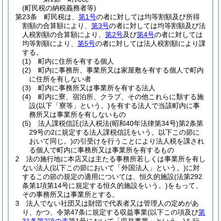
(町民税の納税義務者等)
第23条
町民税は、
第1号
の者に対しては均等割額及び所得
割額の合算額により、
第3号
の者に対しては均等割額及び法
人税割額の合算額により、
第2号
及び
第4号
の者に対しては
均等割額により、
第5号
の者に対しては法人税割額により課
する。
(1)
町内に住所を有する個人
(2)
町内に事務所、事業所又は家屋敷を有する個人で町内
に住所を有しない者
(3)
町内に事務所又は事業所を有する法人
(4)
町内に寮、宿泊所、クラブ、その他これらに類する施
設
(以下「寮等」という。)
を有する法人で当該町内に事
務所又は事業所を有しないもの
(5)
法人課税信託
(法人税法
(昭和40年法律第34号)
第2条第
29号の2に規定する法人課税信託をいう。以下この節に
おいて同じ。)
の引受けを行うことにより法人税を課され
る個人で町内に事務所又は事業所を有するもの
2
法の施行地に本店又は主たる事務所若しくは事業所を有し
ない法人
(以下この節において「外国法人」という。)
に対
するこの節の規定の適用については、恒久的施設
(法第292
条第1項第14号に規定する恒久的施設をいう。)
をもって、
その事務所又は事業所とする。
3
法人でない社団又は財団で代表者又は管理人の定めがあ
り、かつ、令第47条に規定する収益事業
(以下この項及び
第