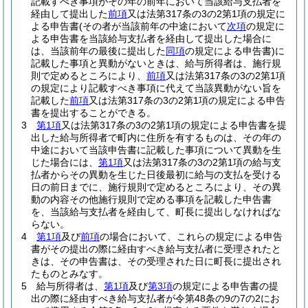
記載すべき事項がその年の前年において当該給与支払者を
経由して提出した
前項
又は法第317条の3の2第1項の規定に
よる申告書
(その者が当該前年の中途において
次項
の規定に
よる申告書を当該給与支払者を経由して提出した場合に
は、当該前年の最後に提出した
同項
の規定による申告書)
に
記載した事項と異動がないときは、給与所得者は、施行規
則で定めるところにより、
前項
又は法第317条の3の2第1項
の規定により記載すべき事項に代えて当該異動がない旨を
記載した
前項
又は法第317条の3の2第1項の規定による申告
書を提出することができる。
3
第1項
又は法第317条の3の2第1項の規定による申告書を提
出した給与所得者で町内に住所を有するものは、その年の
中途において当該申告書に記載した事項について異動を生
じた場合には、
第1項
又は法第317条の3の2第1項の給与支
払者からその異動を生じた日後最初に給与の支払を受ける
日の前日までに、施行規則で定めるところにより、その異
動の内容その他施行規則で定める事項を記載した申告書
を、当該給与支払者を経由して、町長に提出しなければな
らない。
4
第1項
及び
前項
の場合において、これらの規定による申告
書がその提出の際に経由すべき給与支払者に受理されたと
きは、その申告書は、その受理された日に町長に提出され
たものとみなす。
5
給与所得者は、
第1項
及び
第3項
の規定による申告書の提
出の際に経由すべき給与支払者が令第48条の9の7の2にお