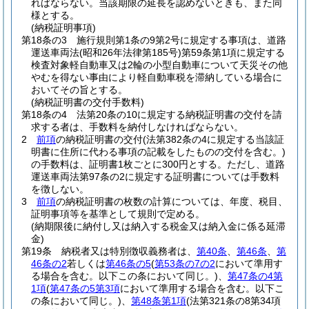
ればならない。
当該期限の延長を認めないときも、また同
様とする。
(納税証明事項)
第18条の3
施行規則第1条の9第2号に規定する事項は、道路
運送車両法
(昭和26年法律第185号)
第59条第1項に規定する
検査対象軽自動車又は2輪の小型自動車について天災その他
やむを得ない事由により軽自動車税を滞納している場合に
おいてその旨とする。
(納税証明書の交付手数料)
第18条の4
法第20条の10に規定する納税証明書の交付を請
求する者は、手数料を納付しなければならない。
2
前項
の納税証明書の交付
(法第382条の4に規定する当該証
明書に住所に代わる事項の記載をしたものの交付を含む。)
の手数料は、証明書1枚ごとに300円とする。
ただし、道路
運送車両法第97条の2に規定する証明書については手数料
を徴しない。
3
前項
の納税証明書の枚数の計算については、年度、税目、
証明事項等を基準として規則で定める。
(納期限後に納付し又は納入する税金又は納入金に係る延滞
金)
第19条
納税者又は特別徴収義務者は、
第40条
、
第46条
、
第
46条の2
若しくは
第46条の5
(
第53条の7の2
において準用す
る場合を含む。以下この条において同じ。)
、
第47条の4第
1項
(
第47条の5第3項
において準用する場合を含む。以下こ
の条において同じ。)
、
第48条第1項
(法第321条の8第34項