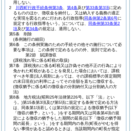
用しない。
2
川西町行政手続条例第3条
、
第4条
及び
第33条第3項
に定め
るもののほか、徴収金を納付し、又は納入する義務の適正
な実現を図るために行われる行政指導
(
同条例第2条第6号
に
規定する行政指導をいう。)
については、
同条例第33条第2
項
及び
第34条
の規定は、適用しない。
第5条
削除
(条例施行の細目)
第6条
この条例実施のための手続その他その施行について必
要な事項は、この条例で定めるものの外、規則で定める。
第2節
賦課徴収
(課税洩れ等に係る町税の取扱)
第7条
課税洩れに係る町税又は詐偽その他不正の行為により
免かれた町税があることを発見した場合においては、課税
すべき年度
(法人税割にあっては、その課税標準の算定期間
の末日現在)
の利率によってその全額を直ちに徴収する。
(徴収猶予に係る町の徴収金の分割納付又は分割納入の方
法)
第8条
地方税法
(昭和25年法律第226号。以下「法」とい
う。)
第15条第3項及び第5項に規定する条例で定める方法
は、同条第1項若しくは第2項の規定による徴収猶予
(以下
「徴収の猶予」という。)
をする期間内又は同条第4項の規
定による徴収の猶予をした期間の延長
(以下「徴収の猶予期
間の延長」という。)
をする期間内の各月
(町長がやむを得
ない事情があると認めるときは、当該期間内の町長が指定