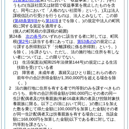
31条第2項の表
第1号において「収益事業」という。)
を行
うもの
(当該社団又は財団で収益事業を廃止したものを含
む。同号において「人格のない社団等」という。)
又は法人
課税信託の引受けを行うものは、法人とみなして、この節
(
第48条第9項
から
第16項
までを除く。)
の規定中法人の町民
税に関する規定を適用する。
(個人の町民税の非課税の範囲)
第24条
次の各号
のいずれかに該当する者に対しては、町民
税
(
第2号
に該当する者にあっては、
第53条の2
の規定によ
り課する所得割
(以下「分離課税に係る所得割」という。)
を除く。)
を課さない。
ただし、法の施行地に住所を有しな
い者については、この限りでない。
(1)
生活保護法
(昭和25年法律第144号)
の規定による生活
扶助を受けている者
(2)
障害者、未成年者、寡婦又はひとり親
(これらの者の
前年中の合計所得金額が1,350,000円を超える場合を除
く。)
2
法の施行地に住所を有する者で均等割のみを課すべきもの
のうち、前年の合計所得金額が280,000円にその者の同一
生計配偶者及び扶養親族
(年齢16歳未満の者及び控除対象扶
養親族に限る。以下この項において同じ。)
の数に1を加え
た数を乗じて得た金額に100,000円を加算した金額
(その者
が同一生計配偶者又は扶養親族を有する場合には、当該金
額に168,000円を加算した金額)
以下である者に対しては、
均等割を課さない。