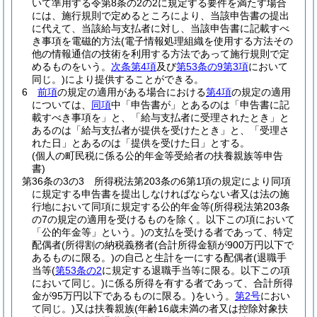
いて準用する令第8条の2の2に規定する要件を満たす場合
には、施行規則で定めるところにより、当該申告書の提出
に代えて、当該給与支払者に対し、当該申告書に記載すべ
き事項を電磁的方法
(電子情報処理組織を使用する方法その
他の情報通信の技術を利用する方法であって施行規則で定
めるものをいう。
次条第4項
及び
第53条の9第3項
において
同じ。)
により提供することができる。
6
前項
の規定の適用がある場合における
第4項
の規定の適用
については、
同項
中「申告書が」とあるのは「申告書に記
載すべき事項を」と、「給与支払者に受理されたとき」と
あるのは「給与支払者が提供を受けたとき」と、「受理さ
れた日」とあるのは「提供を受けた日」とする。
(個人の町民税に係る公的年金等受給者の扶養親族等申告
書)
第36条の3の3
所得税法第203条の6第1項の規定により同項
に規定する申告書を提出しなければならない者又は法の施
行地において同項に規定する公的年金等
(所得税法第203条
の7の規定の適用を受けるものを除く。以下この項において
「公的年金等」という。)
の支払を受ける者であって、特定
配偶者
(所得割の納税義務者
(合計所得金額が900万円以下で
あるものに限る。)
の自己と生計を一にする配偶者
(退職手
当等
(
第53条の2
に規定する退職手当等に限る。以下この項
において同じ。)
に係る所得を有する者であって、合計所得
金が95万円以下であるものに限る。)
をいう。
第2号
におい
て同じ。)
又は扶養親族
(年齢16歳未満の者又は控除対象扶