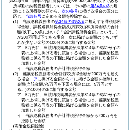
第34条の6
前年の合計所得金額が25,000,000円以下である
所得割の納税義務者については、その者の
第34条の3
の規
定による所得割の額から、
次の各号
に掲げる場合の区分に
応じ、
当該各号
に定める金額を控除する。
(1)
当該納税義務者の
第34条の3第2項
に規定する課税総所
得金額、課税退職所得金額及び課税山林所得金額の合計
額
(以下この条において「合計課税所得金額」という。)
が200万円以下である場合 次に掲げる金額のうちいず
れか少ない金額の100分の3に相当する金額
ア
5万円に、当該納税義務者が法第314条の6第1号イの
表の上欄に掲げる者に該当する場合には、当該納税義
務者に係る同表の下欄に掲げる金額を合算した金額を
加算した金額
イ
当該納税義務者の合計課税所得金額
(2)
当該納税義務者の合計課税所得金額が200万円を超え
る場合
ア
に掲げる金額から
イ
に掲げる金額を控除した
金額
(当該金額が5万円を下回る場合には、5万円とす
る。)
の100分の3に相当する金額
ア
5万円に、当該納税義務者が法第314条の6第1号イの
表の上欄に掲げる者に該当する場合には、当該納税義
務者に係る同表の下欄に掲げる金額を合算した金額を
加算した金額
イ
当該納税義務者の合計課税所得金額から200万円を
控除した金額
(寄附金税額控除)