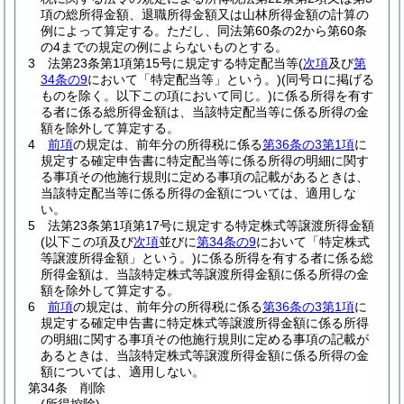
項の総所得金額、退職所得金額又は山林所得金額の計算の
例によって算定する。
ただし、同法第60条の2から第60条
の4までの規定の例によらないものとする。
3
法第23条第1項第15号に規定する特定配当等
(
次項
及び
第
34条の9
において「特定配当等」という。)
(同号ロに掲げる
ものを除く。以下この項において同じ。)
に係る所得を有す
る者に係る総所得金額は、当該特定配当等に係る所得の金
額を除外して算定する。
4
前項
の規定は、前年分の所得税に係る
第36条の3第1項
に
規定する確定申告書に特定配当等に係る所得の明細に関す
る事項その他施行規則に定める事項の記載があるときは、
当該特定配当等に係る所得の金額については、適用しな
い。
5
法第23条第1項第17号に規定する特定株式等譲渡所得金額
(以下この項及び
次項
並びに
第34条の9
において「特定株式
等譲渡所得金額」という。)
に係る所得を有する者に係る総
所得金額は、当該特定株式等譲渡所得金額に係る所得の金
額を除外して算定する。
6
前項
の規定は、前年分の所得税に係る
第36条の3第1項
に
規定する確定申告書に特定株式等譲渡所得金額に係る所得
の明細に関する事項その他施行規則に定める事項の記載が
あるときは、当該特定株式等譲渡所得金額に係る所得の金
額については、適用しない。
第34条
削除