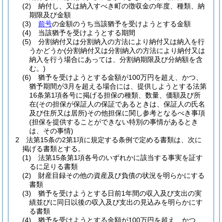
(2)
納付し、又は納入すべき町の徴収金の年度、種類、納
期限及び金額
(3)
前号
の金額のうち当該猶予を受けようとする金額
(4)
当該猶予を受けようとする期間
(5)
分割納付又は分割納入の方法により納付又は納入を行
うかどうか
(分割納付又は分割納入の方法により納付又は
納入を行う場合にあっては、分割納期限及び分納額を含
む。)
(6)
猶予を受けようとする金額が100万円を超え、かつ、
猶予期間が3月を超える場合には、提供しようとする法第
16条第1項各号に掲げる担保の種類、数量、価額及び所
在
(その担保が保証人の保証であるときは、保証人の氏名
及び住所又は居所)
その他担保に関し参考となるべき事項
(担保を提供することができない特別の事情があるとき
は、その事情)
2
法第15条の2第1項に規定する条例で定める書類は、次に
掲げる書類とする。
(1)
法第15条第1項各号のいずれかに該当する事実を証す
るに足りる書類
(2)
財産目録その他の資産及び負債の状況を明らかにする
書類
(3)
猶予を受けようとする日前1年間の収入及び支出の実
績並びに同日以後の収入及び支出の見込みを明らかにす
る書類
(4)
猶予を受けようとする金額が100万円を超え、かつ、