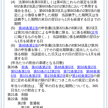
(4)
法第601条第3項若しくは第4項
(これらの規定を法第
602条第2項及び第603条の2の2第2項において準用する
場合を含む。)
、第603条第3項又は第603条の2第5項の規
定により徴収を猶予した税額 当該猶予した期間又は当
該猶予した期間の末日の翌日から1月を経過する日までの
期間
(5)
第48条第1項
の申告書
(法第321条の8第1項、第2項又
は第31項の規定による申告書に限る。)
に係る税額
(
次号
に掲げるものを除く。)
当該税額に係る納期限の翌日か
ら1月を経過する日
(6)
第48条第1項
の申告書
(法第321条の8第34項及び第35
項の申告書を除く。)
でその提出期限後に提出したものに
係る税額 当該提出した日又はその日の翌日から1月を経
過する日
(年当たりの割合の基礎となる日数)
第20条
前条
、
第43条第2項
、
第48条第5項
、
第50条第2項
、
第52条第1項
、
第53条の12第2項
、
第72条第2項
、
第98条第
5項
、
第101条第2項
、
第139条第2項
並び
第140条第2項
の規
定に定める延滞金の額の計算につきこれらの規定に定める
じゆん
年当りの割合は、
年の日を含む期間についても、365
閏
日当たりの割合とする。
第21条
削除
第22条
削除
第2章
普通税
第1節
町民税