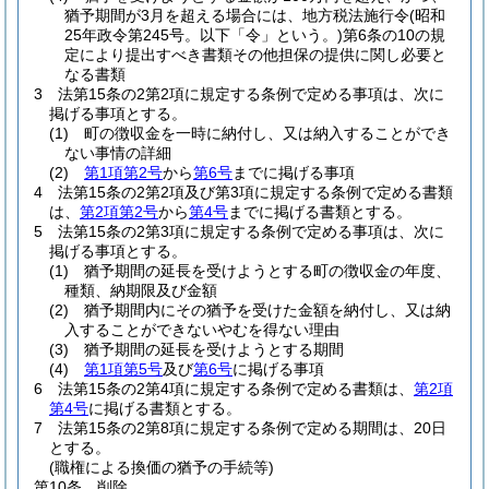
猶予期間が3月を超える場合には、地方税法施行令
(昭和
25年政令第245号。以下「令」という。)
第6条の10の規
定により提出すべき書類その他担保の提供に関し必要と
なる書類
3
法第15条の2第2項に規定する条例で定める事項は、次に
掲げる事項とする。
(1)
町の徴収金を一時に納付し、又は納入することができ
ない事情の詳細
(2)
第1項第2号
から
第6号
までに掲げる事項
4
法第15条の2第2項及び第3項に規定する条例で定める書類
は、
第2項第2号
から
第4号
までに掲げる書類とする。
5
法第15条の2第3項に規定する条例で定める事項は、次に
掲げる事項とする。
(1)
猶予期間の延長を受けようとする町の徴収金の年度、
種類、納期限及び金額
(2)
猶予期間内にその猶予を受けた金額を納付し、又は納
入することができないやむを得ない理由
(3)
猶予期間の延長を受けようとする期間
(4)
第1項第5号
及び
第6号
に掲げる事項
6
法第15条の2第4項に規定する条例で定める書類は、
第2項
第4号
に掲げる書類とする。
7
法第15条の2第8項に規定する条例で定める期間は、20日
とする。
(職権による換価の猶予の手続等)
第10条
削除