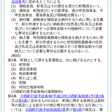
当該各号
に定めるところによる。
(1)
徴税吏員 町長又はその委任を受けた町職員をいう。
(2)
徴収金 町税並びにその延滞金、過少申告加算金、不
申告加算金、重加算金及び滞納処分費をいう。
(3)
納付書 納税者が徴収金を納付するために用いる文書
で、町が作成するものに納税者の住所及び氏名又は名称
並びにその納付すべき徴収金額その他納付について必要
な事項を記載するものをいう。
(4)
納入書 特別徴収義務者が徴収金を納入するために用
いる文書で、町が作成するものに特別徴収義務者の住所
及び氏名又は名称並びにその納入すべき徴収金額その他
納入について必要な事項を記載するものをいう。
(税目)
第3条
町税として課する普通税は、次に掲げるものとする。
(1)
町民税
(2)
固定資産税
(3)
軽自動車税
(4)
町たばこ税
(5)
削除
(6)
特別土地保有税
(川西町行政手続条例の適用除外)
第4条
川西町行政手続条例
(平成13年川西町条例第1号)
第3条
又は
第4条
に定めるもののほか、町税に関する条例又は規則
等の規定による処分その他公権力の行使に当たる行為につ
いては、
川西町行政手続条例第2章
及び
第3章
の規定は、適