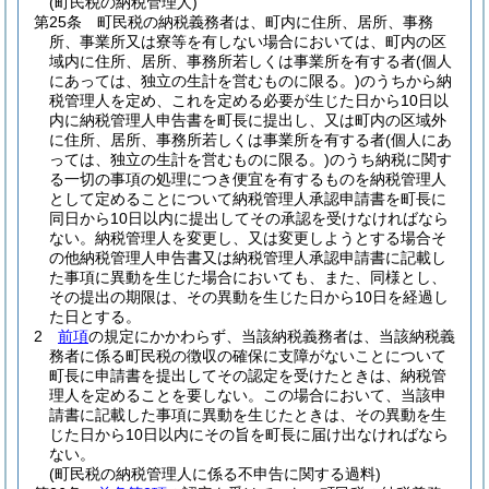
(町民税の納税管理人)
第25条
町民税の納税義務者は、町内に住所、居所、事務
所、事業所又は寮等を有しない場合においては、町内の区
域内に住所、居所、事務所若しくは事業所を有する者
(個人
にあっては、独立の生計を営むものに限る。)
のうちから納
税管理人を定め、これを定める必要が生じた日から10日以
内に納税管理人申告書を町長に提出し、又は町内の区域外
に住所、居所、事務所若しくは事業所を有する者
(個人にあ
っては、独立の生計を営むものに限る。)
のうち納税に関す
る一切の事項の処理につき便宜を有するものを納税管理人
として定めることについて納税管理人承認申請書を町長に
同日から10日以内に提出してその承認を受けなければなら
ない。
納税管理人を変更し、又は変更しようとする場合そ
の他納税管理人申告書又は納税管理人承認申請書に記載し
た事項に異動を生じた場合においても、また、同様とし、
その提出の期限は、その異動を生じた日から10日を経過し
た日とする。
2
前項
の規定にかかわらず、当該納税義務者は、当該納税義
務者に係る町民税の徴収の確保に支障がないことについて
町長に申請書を提出してその認定を受けたときは、納税管
理人を定めることを要しない。
この場合において、当該申
請書に記載した事項に異動を生じたときは、その異動を生
じた日から10日以内にその旨を町長に届け出なければなら
ない。
(町民税の納税管理人に係る不申告に関する過料)