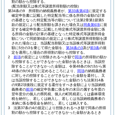
割の額から控除する。
(配当割額又は株式等譲渡所得割額の控除)
第34条の9
所得割の納税義務者が、
第33条第4項
に規定する
確定申告書に記載した特定配当等に係る所得の金額の計算
の基礎となった特定配当等の額について法第2章第1節第5
款の規定により配当割額を課された場合又は
同条第6項
に規
定する確定申告書に記載した特定株式等譲渡所得金額に係
る所得の金額の計算の基礎となった特定株式等譲渡所得金
額について同節第6款の規定により株式等譲渡所得割額を課
された場合には、当該配当割額又は当該株式等譲渡所得割
額に5分の3を乗じて得た金額を、
第34条の3
及び
前3条
の規
定を適用した場合の所得割の額から控除する。
2
前項
の規定により控除されるべき額で
同項
の所得割の額か
ら控除することができなかった金額があるときは、当該控
除することができなかった金額は、令第48条の9の3から第
48条の9の6までに定めるところにより、
同項
の納税義務者
に対しその控除することができなかった金額を還付し、又
は当該控除することができなかった金額のうち法第314条
の9第2項後段に規定する還付をすべき金額により当該納税
義務者の
前項
の確定申告書に係る年の末日の属する年度の
翌年度分の個人の県民税、個人の町民税若しくは森林環境
税を納付し、若しくは納入し、若しくは当該納税義務者の
未納に係る徴収金を納付し、若しくは納入する。
3
法第37条の4の規定により控除されるべき額で同条の所得
割の額から控除することができなかった金額があるとき