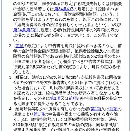
の金額の控除、同条第9項に規定する純損失若しくは雑損失
の金額の控除若しくは
第34条の7
の規定により控除すべき
金額
(以下この条において「寄附金税額控除額」という。)
の控除を受けようとするものを除く。以下この条において
「給与所得等以外の所得を有しなかった者」という。)
及び
第24条第2項
に規定する者
(施行規則第2条の2第1項の表の
上欄の
(2)
に掲げる者を除く。)
については、この限りでな
い。
2
前項
の規定により申告書を町長に提出すべき者のうち、前
年の合計所得金額が基礎控除額、配偶者控除額及び扶養控
除額の合計額以下である者
(施行規則第2条の2第1項の表の
上欄に掲げる者を除く。)
が提出すべき申告書の様式は、施
行規則第2条第3項ただし書の規定により、町長の定める様
式による。
3
町長は、法第317条の6第1項の給与支払報告書又は同条第
4項の公的年金等支払報告書が1月31日までに提出されなか
った場合において、町民税の賦課徴収について必要がある
と認めるときは、給与所得等以外の所得を有しなかった者
を指定し、その者に
第1項
又は
前項
の申告書を町長の指定す
る期限までに提出させることができる。
4
給与所得等以外の所得を有しなかった者
(
第1項
又は
前項
の
規定により
第1項
の申告書を提出する義務を有する者を除
く。)
は、雑損控除額若しくは医療費控除額の控除、法第
313条第8項に規定する純損失の金額の控除、同条第9項に
規定する純損失若しくは雑損失の金額の控除又は寄附金税