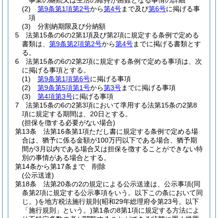
事業の継続又は生活の維持が困難となる事情の詳細
(2)
第9条第1項第2号
から
第4号
まで及び
第6号
に掲げる事
項
(3)
分割納期限及び分納額
5
法第15条の6の2第1項及び第2項に規定する条例で定める
書類は、
第9条第2項第2号
から
第4号
までに掲げる書類とす
る。
6
法第15条の6の2第2項に規定する条例で定める事項は、次
に掲げる事項とする。
(1)
第9条第1項第6号
に掲げる事項
(2)
第9条第5項第1号
から
第3号
までに掲げる事項
(3)
第4項第3号
に掲げる事項
7
法第15条の6の2第3項において準用する法第15条の2第8
項に規定する期間は、20日とする。
(担保を徴する必要がない場合)
第13条
法第16条第1項ただし書に規定する条例で定める場
合は、猶予に係る金額が100万円以下である場合、猶予期
間が3月以内である場合又は担保を徴することができない特
別の事情がある場合とする。
第14条から第17条まで
削除
(公示送達)
第18条
法第20条の2の規定による公示送達は、公示事項
(同
条第2項に規定する公示事項をいう。以下この条において同
じ。)
を地方税法施行規則
(昭和29年総理府令第23号。以下
「施行規則」という。)
第1条の8第1項に規定する方法によ