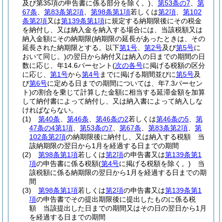
及び第35項の申告書に係る部分を除く。)
、
第53条の7
、
第
67条
、
第83条第2項
、
第98条第1項
若しくは
第2項
、
第102
条第2項
又は
第139条第1項
に規定する納期限後にその税金
を納付し、又は納入金を納入する場合には、当該税額又は
納入金額にその納期限
(納期限の延長があったときは、その
延長された納期限とする。以下
第1号
、
第2号
及び
第5号
に
おいて同じ。)
の翌日から納付又は納入の日までの期間の日
数に応じ、年14.6パーセント
(
次の各号
に掲げる税額の区分
に応じ、
第1号
から
第4号
までに掲げる期間並びに
第5号
及
び
第6号
に定める日までの期間については、年7.3パーセン
ト)
の割合を乗じて計算した金額に相当する延滞金額を加算
して納付書によって納付し、又は納入書によって納入しな
ければならない。
(1)
第40条
、
第46条
、
第46条の2
若しくは
第46条の5
、
第
47条の4第1項
、
第53条の7
、
第67条
、
第83条第2項
、
第
102条第2項
の納期限後に納付し、又は納入する税額 当
該納期限の翌日から1月を経過する日までの期間
(2)
第98条第1項
若しくは
第2項
の申告書又は
第139条第1
項
の申告書に係る税額
(
第4号
に掲げる税額を除く。)
当
該税額に係る納期限の翌日から1月を経過する日までの期
間
(3)
第98条第1項
若しくは
第2項
の申告書又は
第139条第1
項
の申告書でその提出期限後に提出したものに係る税
額 当該提出した日までの期間又はその日の翌日から1月
を経過する日までの期間