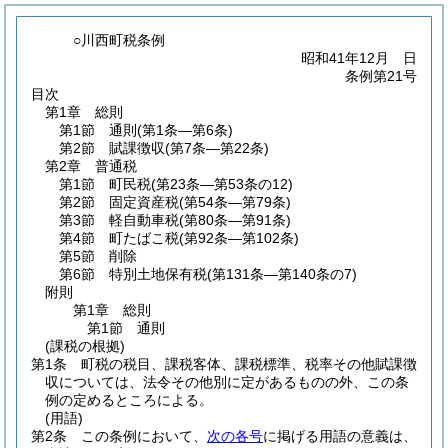
○川西町税条例
昭和41年12月 日
条例第21号
目次
第1章
総則
第1節
通則
(第1条―第6条)
第2節
賦課徴収
(第7条―第22条)
第2章
普通税
第1節
町民税
(第23条―第53条の12)
第2節
固定資産税
(第54条―第79条)
第3節
軽自動車税
(第80条―第91条)
第4節
町たばこ税
(第92条―第102条)
第5節
削除
第6節
特別土地保有税
(第131条―第140条の7)
附則
第1章
総則
第1節
通則
(課税の根拠)
第1条
町税の税目、課税客体、課税標準、税率その他賦課徴
収については、法令その他別に定があるものの外、この条
例の定めるところによる。
(用語)
第2条
この条例において、
次の各号
に掲げる用語の意義は、