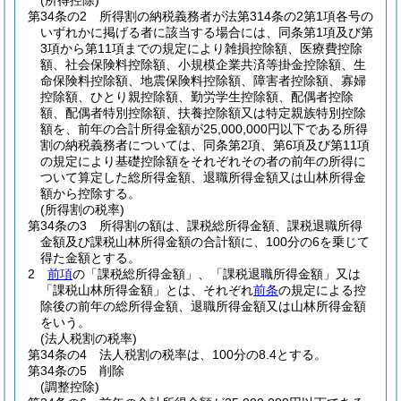
(所得控除)
第34条の2
所得割の納税義務者が法第314条の2第1項各号の
いずれかに掲げる者に該当する場合には、同条第1項及び第
3項から第11項までの規定により雑損控除額、医療費控除
額、社会保険料控除額、小規模企業共済等掛金控除額、生
命保険料控除額、地震保険料控除額、障害者控除額、寡婦
控除額、ひとり親控除額、勤労学生控除額、配偶者控除
額、配偶者特別控除額、扶養控除額又は特定親族特別控除
額を、前年の合計所得金額が25,000,000円以下である所得
割の納税義務者については、同条第2項、第6項及び第11項
の規定により基礎控除額をそれぞれその者の前年の所得に
ついて算定した総所得金額、退職所得金額又は山林所得金
額から控除する。
(所得割の税率)
第34条の3
所得割の額は、課税総所得金額、課税退職所得
金額及び課税山林所得金額の合計額に、100分の6を乗じて
得た金額とする。
2
前項
の「課税総所得金額」、「課税退職所得金額」又は
「課税山林所得金額」とは、それぞれ
前条
の規定による控
除後の前年の総所得金額、退職所得金額又は山林所得金額
をいう。
(法人税割の税率)
第34条の4
法人税割の税率は、100分の8.4とする。
第34条の5
削除
(調整控除)