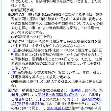
ればならない。
当該期限の延長を認めないときも、また同
様とする。
(納税証明事項)
第18条の3
施行規則第1条の9第2号に規定する事項は、道路
運送車両法
(昭和26年法律第185号)
第59条第1項に規定する
検査対象軽自動車又は2輪の小型自動車について天災その他
やむを得ない事由により軽自動車税を滞納している場合に
おいてその旨とする。
(納税証明書の交付手数料)
第18条の4
法第20条の10に規定する納税証明書の交付を請
求する者は、手数料を納付しなければならない。
2
前項
の納税証明書の交付
(法第382条の4に規定する当該証
明書に住所に代わる事項の記載をしたものの交付を含む。)
の手数料は、証明書1枚ごとに300円とする。
ただし、道路
運送車両法第97条の2に規定する証明書については手数料
を徴しない。
3
前項
の納税証明書の枚数の計算については、年度、税目、
証明事項等を基準として規則で定める。
(納期限後に納付し又は納入する税金又は納入金に係る延滞
金)
第19条
納税者又は特別徴収義務者は、
第40条
、
第46条
、
第
46条の2
若しくは
第46条の5
(
第53条の7の2
において準用す
る場合を含む。以下この条において同じ。)
、
第47条の4第
1項
(
第47条の5第3項
において準用する場合を含む。以下こ
の条において同じ。)
、
第48条第1項
(法第321条の8第34項