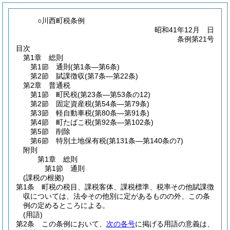
○川西町税条例
昭和41年12月 日
条例第21号
目次
第1章
総則
第1節
通則
(第1条―第6条)
第2節
賦課徴収
(第7条―第22条)
第2章
普通税
第1節
町民税
(第23条―第53条の12)
第2節
固定資産税
(第54条―第79条)
第3節
軽自動車税
(第80条―第91条)
第4節
町たばこ税
(第92条―第102条)
第5節
削除
第6節
特別土地保有税
(第131条―第140条の7)
附則
第1章
総則
第1節
通則
(課税の根拠)
第1条
町税の税目、課税客体、課税標準、税率その他賦課徴
収については、法令その他別に定があるものの外、この条
例の定めるところによる。
(用語)
第2条
この条例において、
次の各号
に掲げる用語の意義は、