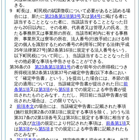
きる。
9
町長は、町民税の賦課徴収について必要があると認める場
合には、新たに
第23条第1項第3号
又は
第4号
に掲げる者に
該当することとなった者に、当該該当することとなった日
から20日以内に、その名称、代表者又は管理人の氏名、主
たる事務所又は事業所の所在、当該市町村内に有する事務
所、事業所又は寮等の所在、法人番号
(行政手続における特
定の個人を識別するための番号の利用等に関する法律
(平成
25年法律第27号)
第2条第16項に規定する法人番号をいう。
以下町民税について同じ。)
、当該該当することとなった日
その他必要な事項を申告させることができる。
第36条の3
第23条第1項第1号
の者が前年分の所得税につき
所得税法第2条第1項第37号の確定申告書
(以下本条におい
て「確定申告書」という。)
を提出した場合には、本節の規
定の適用については、当該確定申告書が提出された日に
前
条第1項
又は
第3項
から
第5項
までの規定による申告書が提
出されたものとみなす。
ただし、同日前に当該申告書が提
出された場合は、この限りでない。
2
前項本文
の場合には、当該確定申告書に記載された事項
(施行規則第2条の3第1項に規定する事項を除く。)
のうち法
第317条の2第1項各号又は第3項に規定する事項に相当する
もの及び
次項
の規定により付記された事項は、
前条第1項
又
は
第3項
から
第5項
までの規定による申告書に記載されたも
のとみなす。