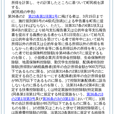
所得を計算し、その計算したところに基づいて町民税を課
する。
(町民税の申告)
第36条の2
第23条第1項第1号
に掲げる者は、3月15日まで
に、施行規則第5号の4様式
(別表)
による申告書を町長に提
出しなければならない。
ただし、法第317条の6第1項又は
第4項の規定により給与支払報告書又は公的年金等支払報告
書を提出する義務がある者から1月1日現在において給与又
は公的年金等の支払を受けている者で前年中において給与
所得以外の所得又は公的年金等に係る所得以外の所得を有
しなかった者
(公的年金等に係る所得以外の所得を有しなか
った者で社会保険料控除額
(令第48条の9の7に規定するも
のを除く。)
、小規模企業共済等掛金控除額、生命保険料控
除額、地震保険料控除額、勤労学生控除額、配偶者特別控
除額
(所得割の納税義務者
(前年の合計所得金額が900万円以
下であるものに限る。)
の法第314条の2第1項第10号の2に
規定する自己と生計を一にする配偶者
(前年の合計所得金額
が95万円以下であるものに限る。)
で控除対象配偶者に該当
しないものに係るものを除く。)
、法第314条の2第4項に規
定する扶養控除額若しくは特定親族特別控除額
(特定親族
(同条第1項第12号に規定する特定親族をいう。
第36条の3
の2第1項第3号
及び
第36条の3の3第1項
において同じ。)
(前
年の合計所得金額が85万円以下であるものに限る。)
に係る
ものを除く。)
の控除又はこれらと併せて雑損控除額若しく
は医療費控除額の控除、法第313条第8項に規定する純損失