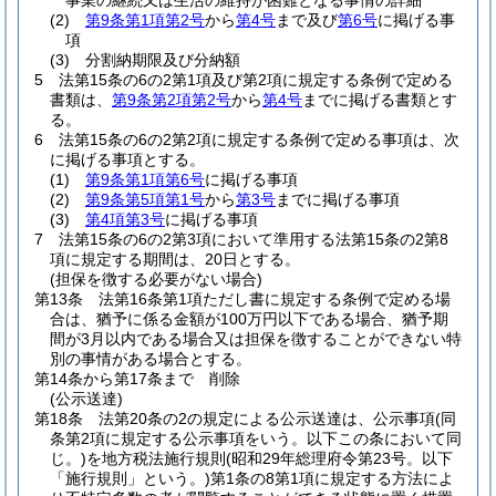
事業の継続又は生活の維持が困難となる事情の詳細
(2)
第9条第1項第2号
から
第4号
まで及び
第6号
に掲げる事
項
(3)
分割納期限及び分納額
5
法第15条の6の2第1項及び第2項に規定する条例で定める
書類は、
第9条第2項第2号
から
第4号
までに掲げる書類とす
る。
6
法第15条の6の2第2項に規定する条例で定める事項は、次
に掲げる事項とする。
(1)
第9条第1項第6号
に掲げる事項
(2)
第9条第5項第1号
から
第3号
までに掲げる事項
(3)
第4項第3号
に掲げる事項
7
法第15条の6の2第3項において準用する法第15条の2第8
項に規定する期間は、20日とする。
(担保を徴する必要がない場合)
第13条
法第16条第1項ただし書に規定する条例で定める場
合は、猶予に係る金額が100万円以下である場合、猶予期
間が3月以内である場合又は担保を徴することができない特
別の事情がある場合とする。
第14条から第17条まで
削除
(公示送達)
第18条
法第20条の2の規定による公示送達は、公示事項
(同
条第2項に規定する公示事項をいう。以下この条において同
じ。)
を地方税法施行規則
(昭和29年総理府令第23号。以下
「施行規則」という。)
第1条の8第1項に規定する方法によ