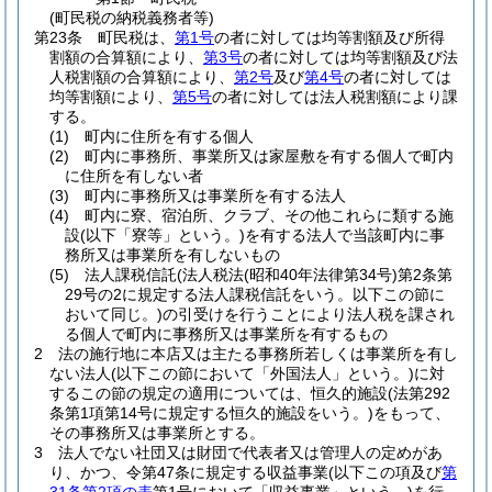
(町民税の納税義務者等)
第23条
町民税は、
第1号
の者に対しては均等割額及び所得
割額の合算額により、
第3号
の者に対しては均等割額及び法
人税割額の合算額により、
第2号
及び
第4号
の者に対しては
均等割額により、
第5号
の者に対しては法人税割額により課
する。
(1)
町内に住所を有する個人
(2)
町内に事務所、事業所又は家屋敷を有する個人で町内
に住所を有しない者
(3)
町内に事務所又は事業所を有する法人
(4)
町内に寮、宿泊所、クラブ、その他これらに類する施
設
(以下「寮等」という。)
を有する法人で当該町内に事
務所又は事業所を有しないもの
(5)
法人課税信託
(法人税法
(昭和40年法律第34号)
第2条第
29号の2に規定する法人課税信託をいう。以下この節に
おいて同じ。)
の引受けを行うことにより法人税を課され
る個人で町内に事務所又は事業所を有するもの
2
法の施行地に本店又は主たる事務所若しくは事業所を有し
ない法人
(以下この節において「外国法人」という。)
に対
するこの節の規定の適用については、恒久的施設
(法第292
条第1項第14号に規定する恒久的施設をいう。)
をもって、
その事務所又は事業所とする。
3
法人でない社団又は財団で代表者又は管理人の定めがあ
り、かつ、令第47条に規定する収益事業
(以下この項及び
第