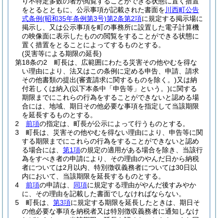
り不特定多数の者が閲覧することができる状態に置く措置
をとるとともに、公示事項が記載された書面を
川西町公告
式条例
(昭和35年条例第3号)
第2条第2項
に規定する掲示場に
掲示し、又は公示事項を町の事務所に設置した電子計算機
の映像面に表示したものの閲覧をすることができる状態に
置く措置をとることによってするものとする。
(災害等による期限の延長)
第18条の2
町長は、広範囲にわたる災害その他やむを得な
い理由により、法又はこの条例に定める申告、申請、請求
その他書類の提出
(審査請求に関するものを除く。)
又は納
付若しくは納入
(以下本条中「申告等」という。)
に関する
期限までにこれらの行為をすることができないと認める場
合には、地域、期日その他必要な事項を指定して当該期限
を延長するものとする。
2
前項
の指定は、町長が公示によって行うものとする。
3
町長は、災害その他やむを得ない理由により、申告等に関
する期限までにこれらの行為をすることができないと認め
る場合には、
第1項
の規定の適用がある場合を除き、当該行
為をすべき者の申請により、その理由のやんだ日から納税
者については2月以内、特別徴収義務者については30日以
内において、当該期限を延長するものとする。
4
前項
の申請は、
同項
に規定する理由がやんだ後すみやか
に、その理由を記載した書面でしなければならない。
5
町長は、
第3項
に規定する期限を延長したときは、期日そ
の他必要な事項を納税者又は特別徴収義務者に通知しなけ