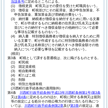
当該各号
に定めるところによる。
(1)
徴税吏員 町長又はその委任を受けた町職員をいう。
(2)
徴収金 町税並びにその延滞金、過少申告加算金、不
申告加算金、重加算金及び滞納処分費をいう。
(3)
納付書 納税者が徴収金を納付するために用いる文書
で、町が作成するものに納税者の住所及び氏名又は名称
並びにその納付すべき徴収金額その他納付について必要
な事項を記載するものをいう。
(4)
納入書 特別徴収義務者が徴収金を納入するために用
いる文書で、町が作成するものに特別徴収義務者の住所
及び氏名又は名称並びにその納入すべき徴収金額その他
納入について必要な事項を記載するものをいう。
(税目)
第3条
町税として課する普通税は、次に掲げるものとする。
(1)
町民税
(2)
固定資産税
(3)
軽自動車税
(4)
町たばこ税
(5)
削除
(6)
特別土地保有税
(川西町行政手続条例の適用除外)
第4条
川西町行政手続条例
(平成13年川西町条例第1号)
第3条
又は
第4条
に定めるもののほか、町税に関する条例又は規則
等の規定による処分その他公権力の行使に当たる行為につ
いては、
川西町行政手続条例第2章
及び
第3章
の規定は、適