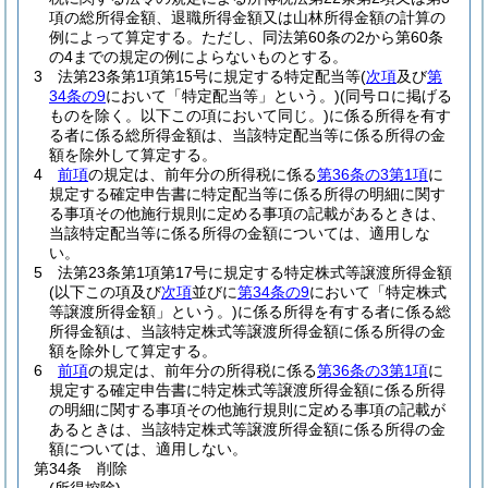
項の総所得金額、退職所得金額又は山林所得金額の計算の
例によって算定する。
ただし、同法第60条の2から第60条
の4までの規定の例によらないものとする。
3
法第23条第1項第15号に規定する特定配当等
(
次項
及び
第
34条の9
において「特定配当等」という。)
(同号ロに掲げる
ものを除く。以下この項において同じ。)
に係る所得を有す
る者に係る総所得金額は、当該特定配当等に係る所得の金
額を除外して算定する。
4
前項
の規定は、前年分の所得税に係る
第36条の3第1項
に
規定する確定申告書に特定配当等に係る所得の明細に関す
る事項その他施行規則に定める事項の記載があるときは、
当該特定配当等に係る所得の金額については、適用しな
い。
5
法第23条第1項第17号に規定する特定株式等譲渡所得金額
(以下この項及び
次項
並びに
第34条の9
において「特定株式
等譲渡所得金額」という。)
に係る所得を有する者に係る総
所得金額は、当該特定株式等譲渡所得金額に係る所得の金
額を除外して算定する。
6
前項
の規定は、前年分の所得税に係る
第36条の3第1項
に
規定する確定申告書に特定株式等譲渡所得金額に係る所得
の明細に関する事項その他施行規則に定める事項の記載が
あるときは、当該特定株式等譲渡所得金額に係る所得の金
額については、適用しない。
第34条
削除