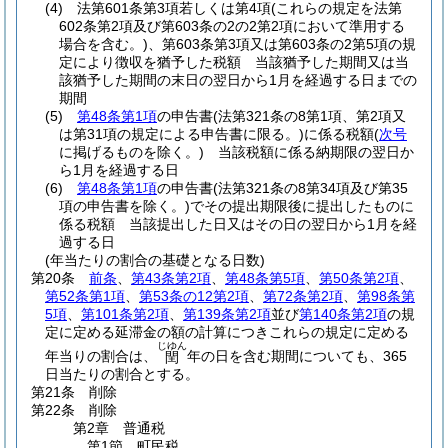
(4)
法第601条第3項若しくは第4項
(これらの規定を法第
602条第2項及び第603条の2の2第2項において準用する
場合を含む。)
、第603条第3項又は第603条の2第5項の規
定により徴収を猶予した税額 当該猶予した期間又は当
該猶予した期間の末日の翌日から1月を経過する日までの
期間
(5)
第48条第1項
の申告書
(法第321条の8第1項、第2項又
は第31項の規定による申告書に限る。)
に係る税額
(
次号
に掲げるものを除く。)
当該税額に係る納期限の翌日か
ら1月を経過する日
(6)
第48条第1項
の申告書
(法第321条の8第34項及び第35
項の申告書を除く。)
でその提出期限後に提出したものに
係る税額 当該提出した日又はその日の翌日から1月を経
過する日
(年当たりの割合の基礎となる日数)
第20条
前条
、
第43条第2項
、
第48条第5項
、
第50条第2項
、
第52条第1項
、
第53条の12第2項
、
第72条第2項
、
第98条第
5項
、
第101条第2項
、
第139条第2項
並び
第140条第2項
の規
定に定める延滞金の額の計算につきこれらの規定に定める
じゆん
年当りの割合は、
年の日を含む期間についても、365
閏
日当たりの割合とする。
第21条
削除
第22条
削除
第2章
普通税
第1節
町民税