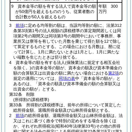
9 資本金等の額を有する法人で資本金等の額
年額 300
が50億円を超えるもののうち、従業者数の
万円
合計数が50人を超えるもの
3
前項
に定める均等割の額は、当該均等割の額に、法第312
条第3項第1号の法人税額の課税標準の算定期間若しくは同
項第2号の期間又は同項第3号の期間中において事務所、事
業所又は寮等を有していた月数を乗じて得た額を12で除し
て算定するものとする。
この場合における月数は、暦に従
って計算し、1月に満たないときは1月とし、1月に満たな
い端数を生じたときは切り捨てる。
4
資本金等の額を有する法人
(保険業法に規定する相互会社
を除く。)
の資本金等の額が、資本金の額及び資本準備金の
額の合算額又は出資金の額に満たない場合における
第2項
の
規定の適用については、
同項の表
中「資本金等の額が」と
あるのは、「資本金の額及び資本準備金の額の合算額又は
出資金の額が」とする。
第32条
削除
(所得割の課税標準)
第33条
所得割の課税標準は、前年の所得について算定した
総所得金額、退職所得金額及び山林所得金額とする。
2
前項
の総所得金額、退職所得金額又は山林所得金額は、法
又はこれに基づく政令で特別の定めをする場合を除くほ
か、それぞれ所得税法
(昭和40年法律第33号)
その他の所得
税に関する法令の規定による所得税法第22条第2項又は第3