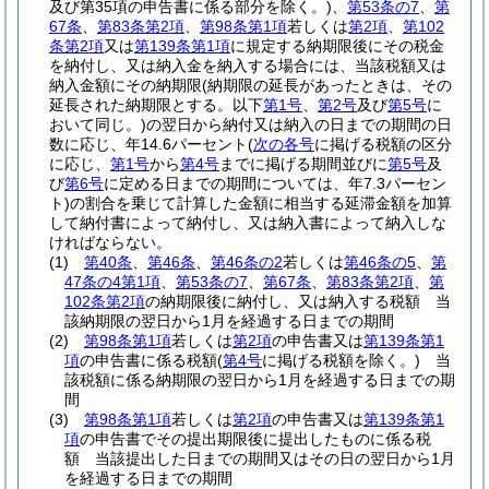
及び第35項の申告書に係る部分を除く。)
、
第53条の7
、
第
67条
、
第83条第2項
、
第98条第1項
若しくは
第2項
、
第102
条第2項
又は
第139条第1項
に規定する納期限後にその税金
を納付し、又は納入金を納入する場合には、当該税額又は
納入金額にその納期限
(納期限の延長があったときは、その
延長された納期限とする。以下
第1号
、
第2号
及び
第5号
に
おいて同じ。)
の翌日から納付又は納入の日までの期間の日
数に応じ、年14.6パーセント
(
次の各号
に掲げる税額の区分
に応じ、
第1号
から
第4号
までに掲げる期間並びに
第5号
及
び
第6号
に定める日までの期間については、年7.3パーセン
ト)
の割合を乗じて計算した金額に相当する延滞金額を加算
して納付書によって納付し、又は納入書によって納入しな
ければならない。
(1)
第40条
、
第46条
、
第46条の2
若しくは
第46条の5
、
第
47条の4第1項
、
第53条の7
、
第67条
、
第83条第2項
、
第
102条第2項
の納期限後に納付し、又は納入する税額 当
該納期限の翌日から1月を経過する日までの期間
(2)
第98条第1項
若しくは
第2項
の申告書又は
第139条第1
項
の申告書に係る税額
(
第4号
に掲げる税額を除く。)
当
該税額に係る納期限の翌日から1月を経過する日までの期
間
(3)
第98条第1項
若しくは
第2項
の申告書又は
第139条第1
項
の申告書でその提出期限後に提出したものに係る税
額 当該提出した日までの期間又はその日の翌日から1月
を経過する日までの期間