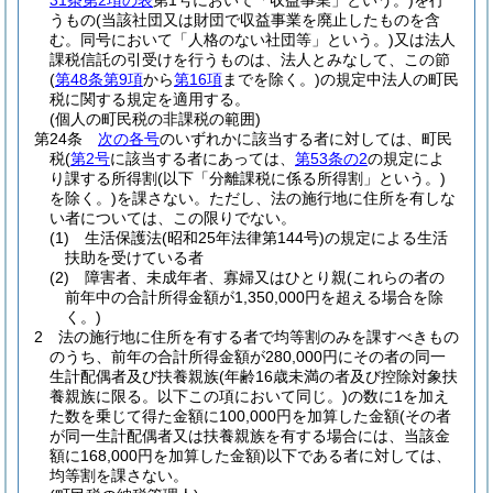
31条第2項の表
第1号において「収益事業」という。)
を行
うもの
(当該社団又は財団で収益事業を廃止したものを含
む。同号において「人格のない社団等」という。)
又は法人
課税信託の引受けを行うものは、法人とみなして、この節
(
第48条第9項
から
第16項
までを除く。)
の規定中法人の町民
税に関する規定を適用する。
(個人の町民税の非課税の範囲)
第24条
次の各号
のいずれかに該当する者に対しては、町民
税
(
第2号
に該当する者にあっては、
第53条の2
の規定によ
り課する所得割
(以下「分離課税に係る所得割」という。)
を除く。)
を課さない。
ただし、法の施行地に住所を有しな
い者については、この限りでない。
(1)
生活保護法
(昭和25年法律第144号)
の規定による生活
扶助を受けている者
(2)
障害者、未成年者、寡婦又はひとり親
(これらの者の
前年中の合計所得金額が1,350,000円を超える場合を除
く。)
2
法の施行地に住所を有する者で均等割のみを課すべきもの
のうち、前年の合計所得金額が280,000円にその者の同一
生計配偶者及び扶養親族
(年齢16歳未満の者及び控除対象扶
養親族に限る。以下この項において同じ。)
の数に1を加え
た数を乗じて得た金額に100,000円を加算した金額
(その者
が同一生計配偶者又は扶養親族を有する場合には、当該金
額に168,000円を加算した金額)
以下である者に対しては、
均等割を課さない。