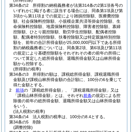
(所得控除)
第34条の2
所得割の納税義務者が法第314条の2第1項各号の
いずれかに掲げる者に該当する場合には、同条第1項及び第
3項から第11項までの規定により雑損控除額、医療費控除
額、社会保険料控除額、小規模企業共済等掛金控除額、生
命保険料控除額、地震保険料控除額、障害者控除額、寡婦
控除額、ひとり親控除額、勤労学生控除額、配偶者控除
額、配偶者特別控除額、扶養控除額又は特定親族特別控除
額を、前年の合計所得金額が25,000,000円以下である所得
割の納税義務者については、同条第2項、第6項及び第11項
の規定により基礎控除額をそれぞれその者の前年の所得に
ついて算定した総所得金額、退職所得金額又は山林所得金
額から控除する。
(所得割の税率)
第34条の3
所得割の額は、課税総所得金額、課税退職所得
金額及び課税山林所得金額の合計額に、100分の6を乗じて
得た金額とする。
2
前項
の「課税総所得金額」、「課税退職所得金額」又は
「課税山林所得金額」とは、それぞれ
前条
の規定による控
除後の前年の総所得金額、退職所得金額又は山林所得金額
をいう。
(法人税割の税率)
第34条の4
法人税割の税率は、100分の8.4とする。
第34条の5
削除
(調整控除)