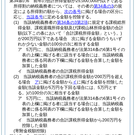
第34条の6
前年の合計所得金額が25,000,000円以下である
所得割の納税義務者については、その者の
第34条の3
の規
定による所得割の額から、
次の各号
に掲げる場合の区分に
応じ、
当該各号
に定める金額を控除する。
(1)
当該納税義務者の
第34条の3第2項
に規定する課税総所
得金額、課税退職所得金額及び課税山林所得金額の合計
額
(以下この条において「合計課税所得金額」という。)
が200万円以下である場合 次に掲げる金額のうちいず
れか少ない金額の100分の3に相当する金額
ア
5万円に、当該納税義務者が法第314条の6第1号イの
表の上欄に掲げる者に該当する場合には、当該納税義
務者に係る同表の下欄に掲げる金額を合算した金額を
加算した金額
イ
当該納税義務者の合計課税所得金額
(2)
当該納税義務者の合計課税所得金額が200万円を超え
る場合
ア
に掲げる金額から
イ
に掲げる金額を控除した
金額
(当該金額が5万円を下回る場合には、5万円とす
る。)
の100分の3に相当する金額
ア
5万円に、当該納税義務者が法第314条の6第1号イの
表の上欄に掲げる者に該当する場合には、当該納税義
務者に係る同表の下欄に掲げる金額を合算した金額を
加算した金額
イ
当該納税義務者の合計課税所得金額から200万円を
控除した金額
(寄附金税額控除)