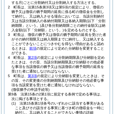
する月)
ごとに分割納付又は分割納入する方法とする。
2
町長は、法第15条第3項又は第5項の規定により、徴収の
猶予又は徴収の猶予期間の延長に係る町の徴収金を分割し
て納付し、又は納入させる場合においては、当該分割納付
又は当該分割納入の各納付期限又は各納入期限
(以下「分割
納期限」という。)
及び各分割納期限ごとの納付金額又は納
入金額
(以下「分納額」という。)
を定めるものとする。
3
町長は、徴収の猶予又は徴収の猶予期間の延長を受けた者
がその納付期限又は納入期限までに納付し、又は納入する
ことができないことにつきやむを得ない理由があると認め
るときは、
前項
の規定により定めた分納額を変更すること
ができる。
4
町長は、
第2項
の規定により分割納期限及び分納額を定め
たときは、その旨、当該分割納期限及び分納額その他必要
な事項を当該徴収の猶予又は当該徴収の猶予期間の延長を
受けた者に通知しなければならない。
5
町長は、
第3項
の規定により分納額を変更したときは、そ
の旨、その変更後の分割納期限及び分納額その他必要な事
項を当該変更を受けた者に通知しなければならない。
(徴収猶予の申請手続等)
第9条
法第15条の2第1項に規定する条例で定める事項は、
次に掲げる事項とする。
(1)
法第15条第1項各号のいずれかに該当する事実がある
こと及びその該当する事実に基づき町の徴収金を一時に
納付し、又は納入することができない事情の詳細