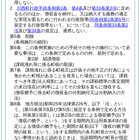
用しない。
2
川西町行政手続条例第3条
、
第4条
及び
第33条第3項
に定め
るもののほか、徴収金を納付し、又は納入する義務の適正
な実現を図るために行われる行政指導
(
同条例第2条第6号
に
規定する行政指導をいう。)
については、
同条例第33条第2
項
及び
第34条
の規定は、適用しない。
第5条
削除
(条例施行の細目)
第6条
この条例実施のための手続その他その施行について必
要な事項は、この条例で定めるものの外、規則で定める。
第2節
賦課徴収
(課税洩れ等に係る町税の取扱)
第7条
課税洩れに係る町税又は詐偽その他不正の行為により
免かれた町税があることを発見した場合においては、課税
すべき年度
(法人税割にあっては、その課税標準の算定期間
の末日現在)
の利率によってその全額を直ちに徴収する。
(徴収猶予に係る町の徴収金の分割納付又は分割納入の方
法)
第8条
地方税法
(昭和25年法律第226号。以下「法」とい
う。)
第15条第3項及び第5項に規定する条例で定める方法
は、同条第1項若しくは第2項の規定による徴収猶予
(以下
「徴収の猶予」という。)
をする期間内又は同条第4項の規
定による徴収の猶予をした期間の延長
(以下「徴収の猶予期
間の延長」という。)
をする期間内の各月
(町長がやむを得
ない事情があると認めるときは、当該期間内の町長が指定