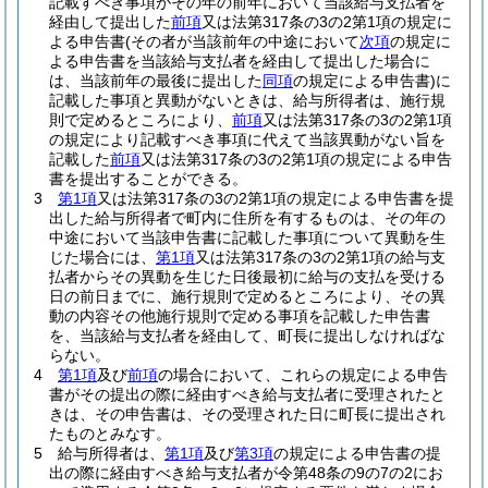
記載すべき事項がその年の前年において当該給与支払者を
経由して提出した
前項
又は法第317条の3の2第1項の規定に
よる申告書
(その者が当該前年の中途において
次項
の規定に
よる申告書を当該給与支払者を経由して提出した場合に
は、当該前年の最後に提出した
同項
の規定による申告書)
に
記載した事項と異動がないときは、給与所得者は、施行規
則で定めるところにより、
前項
又は法第317条の3の2第1項
の規定により記載すべき事項に代えて当該異動がない旨を
記載した
前項
又は法第317条の3の2第1項の規定による申告
書を提出することができる。
3
第1項
又は法第317条の3の2第1項の規定による申告書を提
出した給与所得者で町内に住所を有するものは、その年の
中途において当該申告書に記載した事項について異動を生
じた場合には、
第1項
又は法第317条の3の2第1項の給与支
払者からその異動を生じた日後最初に給与の支払を受ける
日の前日までに、施行規則で定めるところにより、その異
動の内容その他施行規則で定める事項を記載した申告書
を、当該給与支払者を経由して、町長に提出しなければな
らない。
4
第1項
及び
前項
の場合において、これらの規定による申告
書がその提出の際に経由すべき給与支払者に受理されたと
きは、その申告書は、その受理された日に町長に提出され
たものとみなす。
5
給与所得者は、
第1項
及び
第3項
の規定による申告書の提
出の際に経由すべき給与支払者が令第48条の9の7の2にお