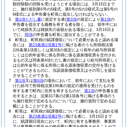
額控除額の控除を受けようとする場合には、3月15日まで
に、施行規則第5号の5様式、第5号の5の2様式又は第5号の
6様式による申告書を町長に提出しなければならない。
5
第1項ただし書
に規定する者
(
第3項
の規定により
第1項
の
申告書を提出する義務を有する者を除く。)
は、前年中にお
いて純損失又は雑損失の金額がある場合には、3月15日ま
でに、
同項
の申告書を町長に提出することができる。
6
町長は、町民税の賦課徴収について必要があると認める場
合には、
第23条第1項第1号
に掲げる者のうち所得税法第
226条第1項若しくは第3項の規定により前年の給与所得若
しくは公的年金等に係る所得に係る源泉徴収票を交付され
るもの又は同条第4項ただし書の規定により給与所得若しく
は公的年金等に係る所得に係る源泉徴収票の交付を受ける
ことができるものに、当該源泉徴収票又はその写しを提出
させることができる。
7
第1項
又は
第5項
の場合において、前年において支払を受
けた給与で所得税法第190条の規定の適用を受けたものを
有する者で町内に住所を有するものが、
第1項
の申告書を提
出するときは、法第317条の2第1項各号に掲げる事項のう
ち施行規則で定めるものについては、施行規則で定める記
載によることができる。
8
町長は、町民税の賦課徴収について必要があると認める場
合には、
第23条第1項第2号
に掲げる者に、3月15日まで
に、賦課期日現在において、町内に有する事務所、事業所
又は家屋敷の所在その他必要な事項を申告させることがで