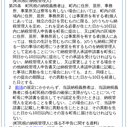
(町民税の納税管理人)
第25条
町民税の納税義務者は、町内に住所、居所、事務
所、事業所又は寮等を有しない場合においては、町内の区
域内に住所、居所、事務所若しくは事業所を有する者
(個人
にあっては、独立の生計を営むものに限る。)
のうちから納
税管理人を定め、これを定める必要が生じた日から10日以
内に納税管理人申告書を町長に提出し、又は町内の区域外
に住所、居所、事務所若しくは事業所を有する者
(個人にあ
っては、独立の生計を営むものに限る。)
のうち納税に関す
る一切の事項の処理につき便宜を有するものを納税管理人
として定めることについて納税管理人承認申請書を町長に
同日から10日以内に提出してその承認を受けなければなら
ない。
納税管理人を変更し、又は変更しようとする場合そ
の他納税管理人申告書又は納税管理人承認申請書に記載し
た事項に異動を生じた場合においても、また、同様とし、
その提出の期限は、その異動を生じた日から10日を経過し
た日とする。
2
前項
の規定にかかわらず、当該納税義務者は、当該納税義
務者に係る町民税の徴収の確保に支障がないことについて
町長に申請書を提出してその認定を受けたときは、納税管
理人を定めることを要しない。
この場合において、当該申
請書に記載した事項に異動を生じたときは、その異動を生
じた日から10日以内にその旨を町長に届け出なければなら
ない。
(町民税の納税管理人に係る不申告に関する過料)