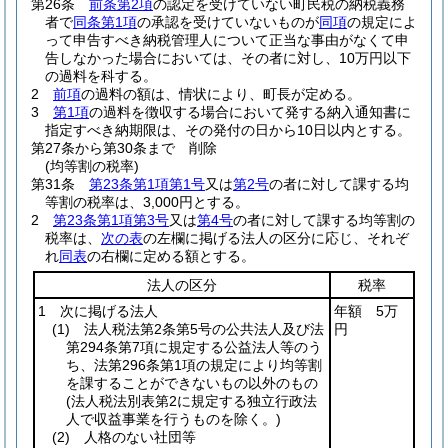
第26条
前条第2項
の認定を受けていない町民税の納税義務
者で
同条第1項
の承認を受けていないものが
同項
の規定によ
って申告すべき納税管理人について正当な事由がなくて申
告しなかった場合においては、その者に対し、10万円以下
の過料を科する。
2
前項
の過料の額は、情状により、町長が定める。
3
第1項
の過料を徴収する場合において発する納入通知書に
指定すべき納期限は、その発付の日から10日以内とする。
第27条から第30条まで
削除
(均等割の税率)
第31条
第23条第1項第1号
又は
第2号
の者に対して課する均
等割の税率は、3,000円とする。
2
第23条第1項第3号
又は
第4号
の者に対して課する均等割の
税率は、
次の表
の左欄に掲げる法人の区分に応じ、それぞ
れ
同表
の右欄に定める額とする。
法人の区分
税率
1 次に掲げる法人
年額 5万
(1)
法人税法第2条第5号の公共法人及び法
円
第294条第7項に規定する公益法人等のう
ち、法第296条第1項の規定により均等割
を課することができないもの以外のもの
(法人税法別表第2に規定する独立行政法
人で収益事業を行うものを除く。)
(2)
人格のない社団等