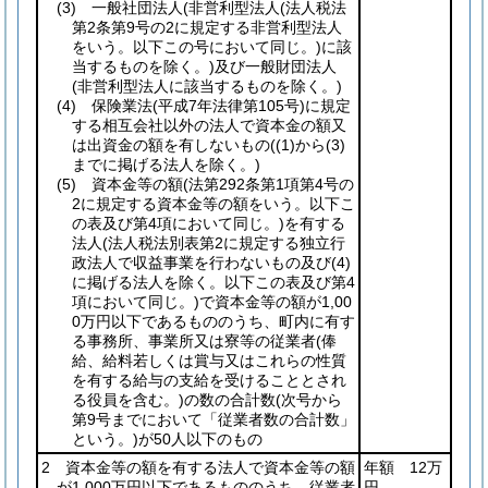
(3)
一般社団法人
(非営利型法人
(法人税法
第2条第9号の2に規定する非営利型法人
をいう。以下この号において同じ。)
に該
当するものを除く。)
及び一般財団法人
(非営利型法人に該当するものを除く。)
(4)
保険業法
(平成7年法律第105号)
に規定
する相互会社以外の法人で資本金の額又
は出資金の額を有しないもの
(
(1)
から
(3)
までに掲げる法人を除く。)
(5)
資本金等の額
(法第292条第1項第4号の
2に規定する資本金等の額をいう。以下こ
の表及び第4項において同じ。)
を有する
法人
(法人税法別表第2に規定する独立行
政法人で収益事業を行わないもの及び
(4)
に掲げる法人を除く。以下この表及び第4
項において同じ。)
で資本金等の額が1,00
0万円以下であるもののうち、町内に有す
る事務所、事業所又は寮等の従業者
(俸
給、給料若しくは賞与又はこれらの性質
を有する給与の支給を受けることとされ
る役員を含む。)
の数の合計数
(次号から
第9号までにおいて「従業者数の合計数」
という。)
が50人以下のもの
2 資本金等の額を有する法人で資本金等の額
年額 12万
が1,000万円以下であるもののうち、従業者
円