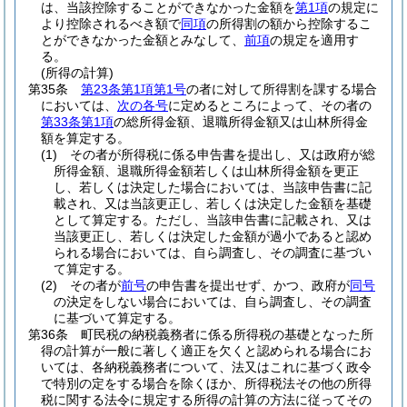
は、当該控除することができなかった金額を
第1項
の規定に
より控除されるべき額で
同項
の所得割の額から控除するこ
とができなかった金額とみなして、
前項
の規定を適用す
る。
(所得の計算)
第35条
第23条第1項第1号
の者に対して所得割を課する場合
においては、
次の各号
に定めるところによって、その者の
第33条第1項
の総所得金額、退職所得金額又は山林所得金
額を算定する。
(1)
その者が所得税に係る申告書を提出し、又は政府が総
所得金額、退職所得金額若しくは山林所得金額を更正
し、若しくは決定した場合においては、当該申告書に記
載され、又は当該更正し、若しくは決定した金額を基礎
として算定する。
ただし、当該申告書に記載され、又は
当該更正し、若しくは決定した金額が過小であると認め
られる場合においては、自ら調査し、その調査に基づい
て算定する。
(2)
その者が
前号
の申告書を提出せず、かつ、政府が
同号
の決定をしない場合においては、自ら調査し、その調査
に基づいて算定する。
第36条
町民税の納税義務者に係る所得税の基礎となった所
得の計算が一般に著しく適正を欠くと認められる場合にお
いては、各納税義務者について、法又はこれに基づく政令
で特別の定をする場合を除くほか、所得税法その他の所得
税に関する法令に規定する所得の計算の方法に従ってその