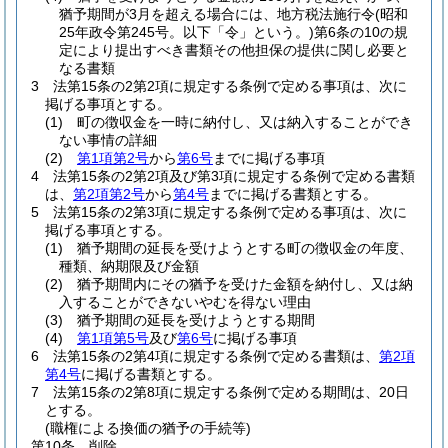
猶予期間が3月を超える場合には、地方税法施行令
(昭和
25年政令第245号。以下「令」という。)
第6条の10の規
定により提出すべき書類その他担保の提供に関し必要と
なる書類
3
法第15条の2第2項に規定する条例で定める事項は、次に
掲げる事項とする。
(1)
町の徴収金を一時に納付し、又は納入することができ
ない事情の詳細
(2)
第1項第2号
から
第6号
までに掲げる事項
4
法第15条の2第2項及び第3項に規定する条例で定める書類
は、
第2項第2号
から
第4号
までに掲げる書類とする。
5
法第15条の2第3項に規定する条例で定める事項は、次に
掲げる事項とする。
(1)
猶予期間の延長を受けようとする町の徴収金の年度、
種類、納期限及び金額
(2)
猶予期間内にその猶予を受けた金額を納付し、又は納
入することができないやむを得ない理由
(3)
猶予期間の延長を受けようとする期間
(4)
第1項第5号
及び
第6号
に掲げる事項
6
法第15条の2第4項に規定する条例で定める書類は、
第2項
第4号
に掲げる書類とする。
7
法第15条の2第8項に規定する条例で定める期間は、20日
とする。
(職権による換価の猶予の手続等)
第10条
削除