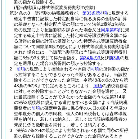
割の額から控除する。
(配当割額又は株式等譲渡所得割額の控除)
第34条の9
所得割の納税義務者が、
第33条第4項
に規定する
確定申告書に記載した特定配当等に係る所得の金額の計算
の基礎となった特定配当等の額について法第2章第1節第5
款の規定により配当割額を課された場合又は
同条第6項
に規
定する確定申告書に記載した特定株式等譲渡所得金額に係
る所得の金額の計算の基礎となった特定株式等譲渡所得金
額について同節第6款の規定により株式等譲渡所得割額を課
された場合には、当該配当割額又は当該株式等譲渡所得割
額に5分の3を乗じて得た金額を、
第34条の3
及び
前3条
の規
定を適用した場合の所得割の額から控除する。
2
前項
の規定により控除されるべき額で
同項
の所得割の額か
ら控除することができなかった金額があるときは、当該控
除することができなかった金額は、令第48条の9の3から第
48条の9の6までに定めるところにより、
同項
の納税義務者
に対しその控除することができなかった金額を還付し、又
は当該控除することができなかった金額のうち法第314条
の9第2項後段に規定する還付をすべき金額により当該納税
義務者の
前項
の確定申告書に係る年の末日の属する年度の
翌年度分の個人の県民税、個人の町民税若しくは森林環境
税を納付し、若しくは納入し、若しくは当該納税義務者の
未納に係る徴収金を納付し、若しくは納入する。
3
法第37条の4の規定により控除されるべき額で同条の所得
割の額から控除することができなかった金額があるとき