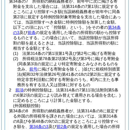
第34条の7
所得割の納税義務者が、前年中に次に掲げる寄
附金を支出した場合には、法第314条の7第1項に規定する
ところにより控除すべき額
(当該納税義務者が前年中に同条
第2項に規定する特例控除対象寄附金を支出した場合にあっ
ては、当該控除すべき金額に特例控除額を加算した金額。
以下この項において「控除額」という。)
をその者の
第34条
の3
及び
前条
の規定を適用した場合の所得割の額から控除す
るものとする。
この場合において、当該控除額が当該所得
割の額を超えるときは、当該控除額は、当該所得割の額に
相当する金額とする。
(1)
法第314条の7第1項第1号及び第2号に掲げる寄附金
(2)
所得税法第78条第2項第2号及び第3号に掲げる寄附金
(同条第3項の規定により特定寄附金とみなされるものを
含み、
前号
に掲げる寄附金を除く。)
並びに租税特別措置
法
(昭和32年法律第26号)
第41条の18の2第2項に規定する
特定非営利活動に関する寄附金のうち、町内に主たる事
務所を有する法人又は団体に対するもの
2
前項
の特例控除額は、法第314条の7第11項
(法附則第5条
の6第2項の規定により読み替えて適用される場合を含む。)
に定めるところにより計算した金額とする。
(外国税額控除)
第34条の8
所得割の納税義務者が、法第314条の8に規定す
る外国の所得税等を課された場合においては、法第314条
の8及び令第48条の9の2に規定するところにより控除すべ
き額を、
第34条の3
及び
前2条
の規定を適用した場合の所得