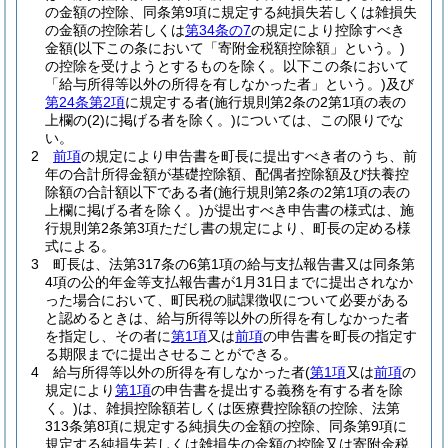
の金額の控除、同条第9項に規定する純損失若しくは雑損失
の金額の控除若しくは
第34条の7
の規定により控除すべき
金額
(以下この条において「寄附金税額控除額」という。)
の控除を受けようとするものを除く。以下この条において
「給与所得等以外の所得を有しなかった者」という。)
及び
第24条第2項
に規定する者
(施行規則第2条の2第1項の表の
上欄の
(2)
に掲げる者を除く。)
については、この限りでな
い。
2
前項
の規定により申告書を町長に提出すべき者のうち、前
年の合計所得金額が基礎控除額、配偶者控除額及び扶養控
除額の合計額以下である者
(施行規則第2条の2第1項の表の
上欄に掲げる者を除く。)
が提出すべき申告書の様式は、施
行規則第2条第3項ただし書の規定により、町長の定める様
式による。
3
町長は、法第317条の6第1項の給与支払報告書又は同条第
4項の公的年金等支払報告書が1月31日までに提出されなか
った場合において、町民税の賦課徴収について必要がある
と認めるときは、給与所得等以外の所得を有しなかった者
を指定し、その者に
第1項
又は
前項
の申告書を町長の指定す
る期限までに提出させることができる。
4
給与所得等以外の所得を有しなかった者
(
第1項
又は
前項
の
規定により
第1項
の申告書を提出する義務を有する者を除
く。)
は、雑損控除額若しくは医療費控除額の控除、法第
313条第8項に規定する純損失の金額の控除、同条第9項に
規定する純損失若しくは雑損失の金額の控除又は寄附金税