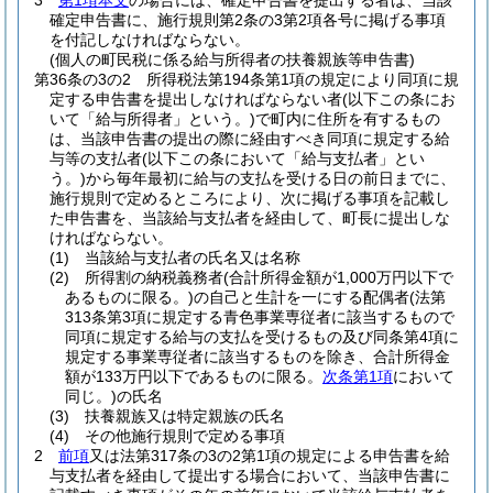
3
第1項本文
の場合には、確定申告書を提出する者は、当該
確定申告書に、施行規則第2条の3第2項各号に掲げる事項
を付記しなければならない。
(個人の町民税に係る給与所得者の扶養親族等申告書)
第36条の3の2
所得税法第194条第1項の規定により同項に規
定する申告書を提出しなければならない者
(以下この条にお
いて「給与所得者」という。)
で町内に住所を有するもの
は、当該申告書の提出の際に経由すべき同項に規定する給
与等の支払者
(以下この条において「給与支払者」とい
う。)
から毎年最初に給与の支払を受ける日の前日までに、
施行規則で定めるところにより、次に掲げる事項を記載し
た申告書を、当該給与支払者を経由して、町長に提出しな
ければならない。
(1)
当該給与支払者の氏名又は名称
(2)
所得割の納税義務者
(合計所得金額が1,000万円以下で
あるものに限る。)
の自己と生計を一にする配偶者
(法第
313条第3項に規定する青色事業専従者に該当するもので
同項に規定する給与の支払を受けるもの及び同条第4項に
規定する事業専従者に該当するものを除き、合計所得金
額が133万円以下であるものに限る。
次条第1項
において
同じ。)
の氏名
(3)
扶養親族又は特定親族の氏名
(4)
その他施行規則で定める事項
2
前項
又は法第317条の3の2第1項の規定による申告書を給
与支払者を経由して提出する場合において、当該申告書に