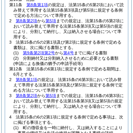
第11条
第8条第1項
の規定は、法第15条の5第2項において読
み替えて準用する法第15条第3項及び第5項に規定する条例
で定める方法について準用する。
2
第8条第2項
から
第5項
までの規定は、法第15条の5第2項に
おいて読み替えて準用する法第15条第3項又は第5項の規定
により、分割して納付し、又は納入させる場合について準
用する。
3
法第15条の5の2第1項及び第2項に規定する条例で定める
書類は、次に掲げる書類とする。
(1)
第9条第2項第2号
から
第4号
までに掲げる書類
(2)
分割納付又は分割納入させるために必要となる書類
(申請による換価の猶予の申請手続等)
第12条
法第15条の6第1項に規定する条例で定める期間は、
6月とする。
2
第8条第1項
の規定は、法第15条の6第3項において読み替
えて準用する法第15条第3項及び第5項に規定する条例で定
める方法について準用する。
3
第8条第2項
から
第5項
までの規定は、法第15条の6第3項に
おいて読み替えて準用する法第15条第3項又は第5項の規定
により、分割して納付し、又は納入させる場合について準
用する。
4
法第15条の6の2第1項に規定する条例で定める事項は、次
に掲げる事項とする。
(1)
町の徴収金を一時に納付し、又は納入することにより