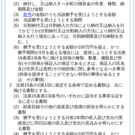
(2)
納付し、又は納入すべき町の徴収金の年度、種類、納
期限及び金額
(3)
前号
の金額のうち当該猶予を受けようとする金額
(4)
当該猶予を受けようとする期間
(5)
分割納付又は分割納入の方法により納付又は納入を行
うかどうか
(分割納付又は分割納入の方法により納付又は
納入を行う場合にあっては、分割納期限及び分納額を含
む。)
(6)
猶予を受けようとする金額が100万円を超え、かつ、
猶予期間が3月を超える場合には、提供しようとする法第
16条第1項各号に掲げる担保の種類、数量、価額及び所
在
(その担保が保証人の保証であるときは、保証人の氏名
及び住所又は居所)
その他担保に関し参考となるべき事項
(担保を提供することができない特別の事情があるとき
は、その事情)
2
法第15条の2第1項に規定する条例で定める書類は、次に
掲げる書類とする。
(1)
法第15条第1項各号のいずれかに該当する事実を証す
るに足りる書類
(2)
財産目録その他の資産及び負債の状況を明らかにする
書類
(3)
猶予を受けようとする日前1年間の収入及び支出の実
績並びに同日以後の収入及び支出の見込みを明らかにす
る書類
(4)
猶予を受けようとする金額が100万円を超え、かつ、