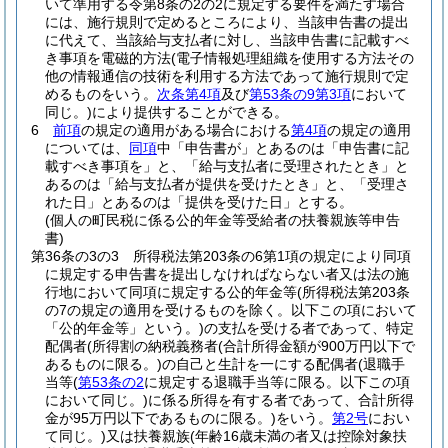
いて準用する令第8条の2の2に規定する要件を満たす場合
には、施行規則で定めるところにより、当該申告書の提出
に代えて、当該給与支払者に対し、当該申告書に記載すべ
き事項を電磁的方法
(電子情報処理組織を使用する方法その
他の情報通信の技術を利用する方法であって施行規則で定
めるものをいう。
次条第4項
及び
第53条の9第3項
において
同じ。)
により提供することができる。
6
前項
の規定の適用がある場合における
第4項
の規定の適用
については、
同項
中「申告書が」とあるのは「申告書に記
載すべき事項を」と、「給与支払者に受理されたとき」と
あるのは「給与支払者が提供を受けたとき」と、「受理さ
れた日」とあるのは「提供を受けた日」とする。
(個人の町民税に係る公的年金等受給者の扶養親族等申告
書)
第36条の3の3
所得税法第203条の6第1項の規定により同項
に規定する申告書を提出しなければならない者又は法の施
行地において同項に規定する公的年金等
(所得税法第203条
の7の規定の適用を受けるものを除く。以下この項において
「公的年金等」という。)
の支払を受ける者であって、特定
配偶者
(所得割の納税義務者
(合計所得金額が900万円以下で
あるものに限る。)
の自己と生計を一にする配偶者
(退職手
当等
(
第53条の2
に規定する退職手当等に限る。以下この項
において同じ。)
に係る所得を有する者であって、合計所得
金が95万円以下であるものに限る。)
をいう。
第2号
におい
て同じ。)
又は扶養親族
(年齢16歳未満の者又は控除対象扶