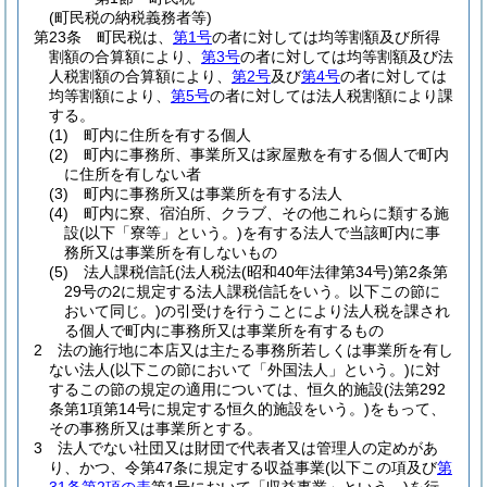
(町民税の納税義務者等)
第23条
町民税は、
第1号
の者に対しては均等割額及び所得
割額の合算額により、
第3号
の者に対しては均等割額及び法
人税割額の合算額により、
第2号
及び
第4号
の者に対しては
均等割額により、
第5号
の者に対しては法人税割額により課
する。
(1)
町内に住所を有する個人
(2)
町内に事務所、事業所又は家屋敷を有する個人で町内
に住所を有しない者
(3)
町内に事務所又は事業所を有する法人
(4)
町内に寮、宿泊所、クラブ、その他これらに類する施
設
(以下「寮等」という。)
を有する法人で当該町内に事
務所又は事業所を有しないもの
(5)
法人課税信託
(法人税法
(昭和40年法律第34号)
第2条第
29号の2に規定する法人課税信託をいう。以下この節に
おいて同じ。)
の引受けを行うことにより法人税を課され
る個人で町内に事務所又は事業所を有するもの
2
法の施行地に本店又は主たる事務所若しくは事業所を有し
ない法人
(以下この節において「外国法人」という。)
に対
するこの節の規定の適用については、恒久的施設
(法第292
条第1項第14号に規定する恒久的施設をいう。)
をもって、
その事務所又は事業所とする。
3
法人でない社団又は財団で代表者又は管理人の定めがあ
り、かつ、令第47条に規定する収益事業
(以下この項及び
第