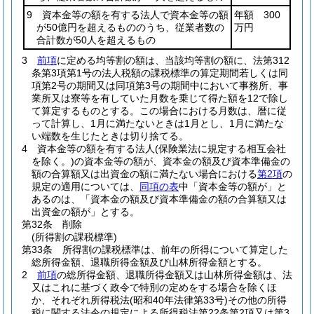
9 資本金等の額を有する法人で資本金等の額
年額 300
が50億円を超えるもののうち、従業者数の
万円
合計数が50人を超えるもの
3
前項
に定める均等割の額は、当該均等割の額に、法第312
条第3項第1号の法人税額の課税標準の算定期間若しくは同
項第2号の期間又は同項第3号の期間中において事務所、事
業所又は寮等を有していた月数を乗じて得た額を12で除し
て算定するものとする。
この場合における月数は、暦に従
って計算し、1月に満たないときは1月とし、1月に満たな
い端数を生じたときは切り捨てる。
4
資本金等の額を有する法人
(保険業法に規定する相互会社
を除く。)
の資本金等の額が、資本金の額及び資本準備金の
額の合算額又は出資金の額に満たない場合における
第2項
の
規定の適用については、
同項の表
中「資本金等の額が」と
あるのは、「資本金の額及び資本準備金の額の合算額又は
出資金の額が」とする。
第32条
削除
(所得割の課税標準)
第33条
所得割の課税標準は、前年の所得について算定した
総所得金額、退職所得金額及び山林所得金額とする。
2
前項
の総所得金額、退職所得金額又は山林所得金額は、法
又はこれに基づく政令で特別の定めをする場合を除くほ
か、それぞれ所得税法
(昭和40年法律第33号)
その他の所得
税に関する法令の規定による所得税法第22条第2項又は第3