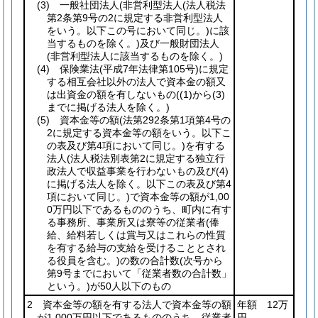
(3)
一般社団法人
(非営利型法人
(法人税法
第2条第9号の2に規定する非営利型法人
をいう。以下この号において同じ。)
に該
当するものを除く。)
及び一般財団法人
(非営利型法人に該当するものを除く。)
(4)
保険業法
(平成7年法律第105号)
に規定
する相互会社以外の法人で資本金の額又
は出資金の額を有しないもの
(
(1)
から
(3)
までに掲げる法人を除く。)
(5)
資本金等の額
(法第292条第1項第4号の
2に規定する資本金等の額をいう。以下こ
の表及び第4項において同じ。)
を有する
法人
(法人税法別表第2に規定する独立行
政法人で収益事業を行わないもの及び
(4)
に掲げる法人を除く。以下この表及び第4
項において同じ。)
で資本金等の額が1,00
0万円以下であるもののうち、町内に有す
る事務所、事業所又は寮等の従業者
(俸
給、給料若しくは賞与又はこれらの性質
を有する給与の支給を受けることとされ
る役員を含む。)
の数の合計数
(次号から
第9号までにおいて「従業者数の合計数」
という。)
が50人以下のもの
2 資本金等の額を有する法人で資本金等の額
年額 12万
が1,000万円以下であるもののうち、従業者
円