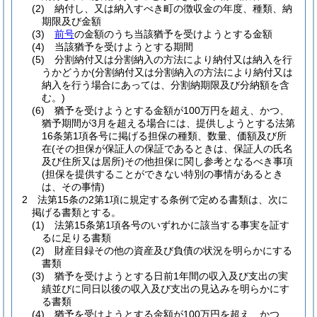
(2)
納付し、又は納入すべき町の徴収金の年度、種類、納
期限及び金額
(3)
前号
の金額のうち当該猶予を受けようとする金額
(4)
当該猶予を受けようとする期間
(5)
分割納付又は分割納入の方法により納付又は納入を行
うかどうか
(分割納付又は分割納入の方法により納付又は
納入を行う場合にあっては、分割納期限及び分納額を含
む。)
(6)
猶予を受けようとする金額が100万円を超え、かつ、
猶予期間が3月を超える場合には、提供しようとする法第
16条第1項各号に掲げる担保の種類、数量、価額及び所
在
(その担保が保証人の保証であるときは、保証人の氏名
及び住所又は居所)
その他担保に関し参考となるべき事項
(担保を提供することができない特別の事情があるとき
は、その事情)
2
法第15条の2第1項に規定する条例で定める書類は、次に
掲げる書類とする。
(1)
法第15条第1項各号のいずれかに該当する事実を証す
るに足りる書類
(2)
財産目録その他の資産及び負債の状況を明らかにする
書類
(3)
猶予を受けようとする日前1年間の収入及び支出の実
績並びに同日以後の収入及び支出の見込みを明らかにす
る書類
(4)
猶予を受けようとする金額が100万円を超え、かつ、