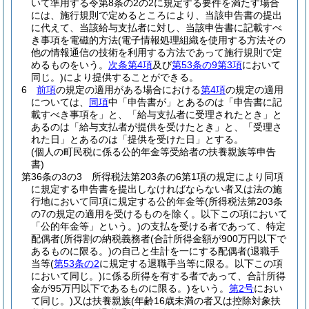
いて準用する令第8条の2の2に規定する要件を満たす場合
には、施行規則で定めるところにより、当該申告書の提出
に代えて、当該給与支払者に対し、当該申告書に記載すべ
き事項を電磁的方法
(電子情報処理組織を使用する方法その
他の情報通信の技術を利用する方法であって施行規則で定
めるものをいう。
次条第4項
及び
第53条の9第3項
において
同じ。)
により提供することができる。
6
前項
の規定の適用がある場合における
第4項
の規定の適用
については、
同項
中「申告書が」とあるのは「申告書に記
載すべき事項を」と、「給与支払者に受理されたとき」と
あるのは「給与支払者が提供を受けたとき」と、「受理さ
れた日」とあるのは「提供を受けた日」とする。
(個人の町民税に係る公的年金等受給者の扶養親族等申告
書)
第36条の3の3
所得税法第203条の6第1項の規定により同項
に規定する申告書を提出しなければならない者又は法の施
行地において同項に規定する公的年金等
(所得税法第203条
の7の規定の適用を受けるものを除く。以下この項において
「公的年金等」という。)
の支払を受ける者であって、特定
配偶者
(所得割の納税義務者
(合計所得金額が900万円以下で
あるものに限る。)
の自己と生計を一にする配偶者
(退職手
当等
(
第53条の2
に規定する退職手当等に限る。以下この項
において同じ。)
に係る所得を有する者であって、合計所得
金が95万円以下であるものに限る。)
をいう。
第2号
におい
て同じ。)
又は扶養親族
(年齢16歳未満の者又は控除対象扶