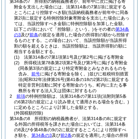
第34条の7
所得割の納税義務者が、前年中に次に掲げる寄
附金を支出した場合には、法第314条の7第1項に規定する
ところにより控除すべき額
(当該納税義務者が前年中に同条
第2項に規定する特例控除対象寄附金を支出した場合にあっ
ては、当該控除すべき金額に特例控除額を加算した金額。
以下この項において「控除額」という。)
をその者の
第34条
の3
及び
前条
の規定を適用した場合の所得割の額から控除す
るものとする。
この場合において、当該控除額が当該所得
割の額を超えるときは、当該控除額は、当該所得割の額に
相当する金額とする。
(1)
法第314条の7第1項第1号及び第2号に掲げる寄附金
(2)
所得税法第78条第2項第2号及び第3号に掲げる寄附金
(同条第3項の規定により特定寄附金とみなされるものを
含み、
前号
に掲げる寄附金を除く。)
並びに租税特別措置
法
(昭和32年法律第26号)
第41条の18の2第2項に規定する
特定非営利活動に関する寄附金のうち、町内に主たる事
務所を有する法人又は団体に対するもの
2
前項
の特例控除額は、法第314条の7第11項
(法附則第5条
の6第2項の規定により読み替えて適用される場合を含む。)
に定めるところにより計算した金額とする。
(外国税額控除)
第34条の8
所得割の納税義務者が、法第314条の8に規定す
る外国の所得税等を課された場合においては、法第314条
の8及び令第48条の9の2に規定するところにより控除すべ
き額を、
第34条の3
及び
前2条
の規定を適用した場合の所得