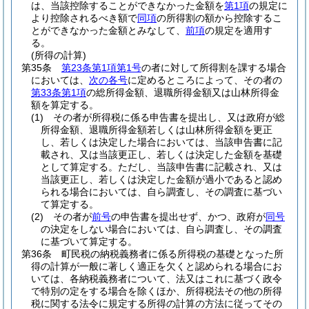
は、当該控除することができなかった金額を
第1項
の規定に
より控除されるべき額で
同項
の所得割の額から控除するこ
とができなかった金額とみなして、
前項
の規定を適用す
る。
(所得の計算)
第35条
第23条第1項第1号
の者に対して所得割を課する場合
においては、
次の各号
に定めるところによって、その者の
第33条第1項
の総所得金額、退職所得金額又は山林所得金
額を算定する。
(1)
その者が所得税に係る申告書を提出し、又は政府が総
所得金額、退職所得金額若しくは山林所得金額を更正
し、若しくは決定した場合においては、当該申告書に記
載され、又は当該更正し、若しくは決定した金額を基礎
として算定する。
ただし、当該申告書に記載され、又は
当該更正し、若しくは決定した金額が過小であると認め
られる場合においては、自ら調査し、その調査に基づい
て算定する。
(2)
その者が
前号
の申告書を提出せず、かつ、政府が
同号
の決定をしない場合においては、自ら調査し、その調査
に基づいて算定する。
第36条
町民税の納税義務者に係る所得税の基礎となった所
得の計算が一般に著しく適正を欠くと認められる場合にお
いては、各納税義務者について、法又はこれに基づく政令
で特別の定をする場合を除くほか、所得税法その他の所得
税に関する法令に規定する所得の計算の方法に従ってその