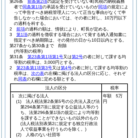
第26条
前条第2項
の認定を受けていない町民税の納税義務
者で
同条第1項
の承認を受けていないものが
同項
の規定によ
って申告すべき納税管理人について正当な事由がなくて申
告しなかった場合においては、その者に対し、10万円以下
の過料を科する。
2
前項
の過料の額は、情状により、町長が定める。
3
第1項
の過料を徴収する場合において発する納入通知書に
指定すべき納期限は、その発付の日から10日以内とする。
第27条から第30条まで
削除
(均等割の税率)
第31条
第23条第1項第1号
又は
第2号
の者に対して課する均
等割の税率は、3,000円とする。
2
第23条第1項第3号
又は
第4号
の者に対して課する均等割の
税率は、
次の表
の左欄に掲げる法人の区分に応じ、それぞ
れ
同表
の右欄に定める額とする。
法人の区分
税率
1 次に掲げる法人
年額 5万
(1)
法人税法第2条第5号の公共法人及び法
円
第294条第7項に規定する公益法人等のう
ち、法第296条第1項の規定により均等割
を課することができないもの以外のもの
(法人税法別表第2に規定する独立行政法
人で収益事業を行うものを除く。)
(2)
人格のない社団等