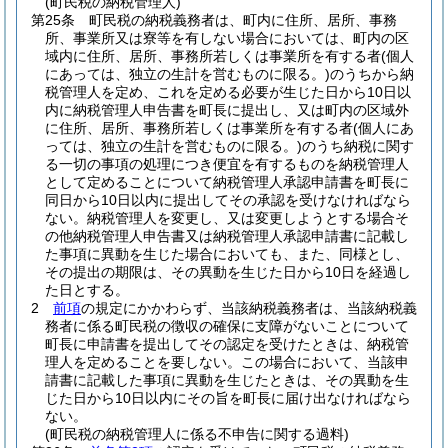
(町民税の納税管理人)
第25条
町民税の納税義務者は、町内に住所、居所、事務
所、事業所又は寮等を有しない場合においては、町内の区
域内に住所、居所、事務所若しくは事業所を有する者
(個人
にあっては、独立の生計を営むものに限る。)
のうちから納
税管理人を定め、これを定める必要が生じた日から10日以
内に納税管理人申告書を町長に提出し、又は町内の区域外
に住所、居所、事務所若しくは事業所を有する者
(個人にあ
っては、独立の生計を営むものに限る。)
のうち納税に関す
る一切の事項の処理につき便宜を有するものを納税管理人
として定めることについて納税管理人承認申請書を町長に
同日から10日以内に提出してその承認を受けなければなら
ない。
納税管理人を変更し、又は変更しようとする場合そ
の他納税管理人申告書又は納税管理人承認申請書に記載し
た事項に異動を生じた場合においても、また、同様とし、
その提出の期限は、その異動を生じた日から10日を経過し
た日とする。
2
前項
の規定にかかわらず、当該納税義務者は、当該納税義
務者に係る町民税の徴収の確保に支障がないことについて
町長に申請書を提出してその認定を受けたときは、納税管
理人を定めることを要しない。
この場合において、当該申
請書に記載した事項に異動を生じたときは、その異動を生
じた日から10日以内にその旨を町長に届け出なければなら
ない。
(町民税の納税管理人に係る不申告に関する過料)