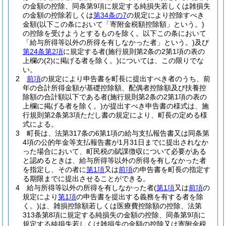
の金額の控除、同条第9項に規定する純損失若しくは雑損失
の金額の控除若しくは
第34条の7
の規定により控除すべき
金額
(以下この条において「寄附金税額控除額」という。)
の控除を受けようとするものを除く。以下この条において
「給与所得等以外の所得を有しなかった者」という。)
及び
第24条第2項
に規定する者
(施行規則第2条の2第1項の表の
上欄の
(2)
に掲げる者を除く。)
については、この限りでな
い。
2
前項
の規定により申告書を町長に提出すべき者のうち、前
年の合計所得金額が基礎控除額、配偶者控除額及び扶養控
除額の合計額以下である者
(施行規則第2条の2第1項の表の
上欄に掲げる者を除く。)
が提出すべき申告書の様式は、施
行規則第2条第3項ただし書の規定により、町長の定める様
式による。
3
町長は、法第317条の6第1項の給与支払報告書又は同条第
4項の公的年金等支払報告書が1月31日までに提出されなか
った場合において、町民税の賦課徴収について必要がある
と認めるときは、給与所得等以外の所得を有しなかった者
を指定し、その者に
第1項
又は
前項
の申告書を町長の指定す
る期限までに提出させることができる。
4
給与所得等以外の所得を有しなかった者
(
第1項
又は
前項
の
規定により
第1項
の申告書を提出する義務を有する者を除
く。)
は、雑損控除額若しくは医療費控除額の控除、法第
313条第8項に規定する純損失の金額の控除、同条第9項に
規定する純損失若しくは雑損失の金額の控除又は寄附金税