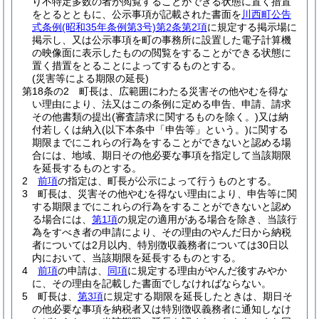
り不特定多数の者が閲覧することができる状態に置く措置
をとるとともに、公示事項が記載された書面を
川西町公告
式条例
(昭和35年条例第3号)
第2条第2項
に規定する掲示場に
掲示し、又は公示事項を町の事務所に設置した電子計算機
の映像面に表示したものの閲覧をすることができる状態に
置く措置をとることによってするものとする。
(災害等による期限の延長)
第18条の2
町長は、広範囲にわたる災害その他やむを得な
い理由により、法又はこの条例に定める申告、申請、請求
その他書類の提出
(審査請求に関するものを除く。)
又は納
付若しくは納入
(以下本条中「申告等」という。)
に関する
期限までにこれらの行為をすることができないと認める場
合には、地域、期日その他必要な事項を指定して当該期限
を延長するものとする。
2
前項
の指定は、町長が公示によって行うものとする。
3
町長は、災害その他やむを得ない理由により、申告等に関
する期限までにこれらの行為をすることができないと認め
る場合には、
第1項
の規定の適用がある場合を除き、当該行
為をすべき者の申請により、その理由のやんだ日から納税
者については2月以内、特別徴収義務者については30日以
内において、当該期限を延長するものとする。
4
前項
の申請は、
同項
に規定する理由がやんだ後すみやか
に、その理由を記載した書面でしなければならない。
5
町長は、
第3項
に規定する期限を延長したときは、期日そ
の他必要な事項を納税者又は特別徴収義務者に通知しなけ