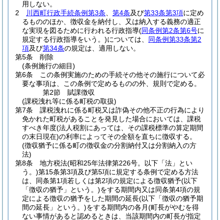
用しない。
2
川西町行政手続条例第3条
、
第4条
及び
第33条第3項
に定め
るもののほか、徴収金を納付し、又は納入する義務の適正
な実現を図るために行われる行政指導
(
同条例第2条第6号
に
規定する行政指導をいう。)
については、
同条例第33条第2
項
及び
第34条
の規定は、適用しない。
第5条
削除
(条例施行の細目)
第6条
この条例実施のための手続その他その施行について必
要な事項は、この条例で定めるものの外、規則で定める。
第2節
賦課徴収
(課税洩れ等に係る町税の取扱)
第7条
課税洩れに係る町税又は詐偽その他不正の行為により
免かれた町税があることを発見した場合においては、課税
すべき年度
(法人税割にあっては、その課税標準の算定期間
の末日現在)
の利率によってその全額を直ちに徴収する。
(徴収猶予に係る町の徴収金の分割納付又は分割納入の方
法)
第8条
地方税法
(昭和25年法律第226号。以下「法」とい
う。)
第15条第3項及び第5項に規定する条例で定める方法
は、同条第1項若しくは第2項の規定による徴収猶予
(以下
「徴収の猶予」という。)
をする期間内又は同条第4項の規
定による徴収の猶予をした期間の延長
(以下「徴収の猶予期
間の延長」という。)
をする期間内の各月
(町長がやむを得
ない事情があると認めるときは、当該期間内の町長が指定