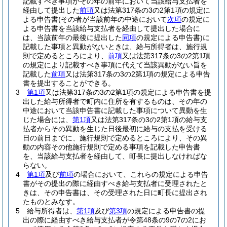
記載すべき事項がその年の前年において当該給与支払者を
経由して提出した
前項
又は法第317条の3の2第1項の規定に
よる申告書
(その者が当該前年の中途において
次項
の規定に
よる申告書を当該給与支払者を経由して提出した場合に
は、当該前年の最後に提出した
同項
の規定による申告書)
に
記載した事項と異動がないときは、給与所得者は、施行規
則で定めるところにより、
前項
又は法第317条の3の2第1項
の規定により記載すべき事項に代えて当該異動がない旨を
記載した
前項
又は法第317条の3の2第1項の規定による申告
書を提出することができる。
3
第1項
又は法第317条の3の2第1項の規定による申告書を提
出した給与所得者で町内に住所を有するものは、その年の
中途において当該申告書に記載した事項について異動を生
じた場合には、
第1項
又は法第317条の3の2第1項の給与支
払者からその異動を生じた日後最初に給与の支払を受ける
日の前日までに、施行規則で定めるところにより、その異
動の内容その他施行規則で定める事項を記載した申告書
を、当該給与支払者を経由して、町長に提出しなければな
らない。
4
第1項
及び
前項
の場合において、これらの規定による申告
書がその提出の際に経由すべき給与支払者に受理されたと
きは、その申告書は、その受理された日に町長に提出され
たものとみなす。
5
給与所得者は、
第1項
及び
第3項
の規定による申告書の提
出の際に経由すべき給与支払者が令第48条の9の7の2にお