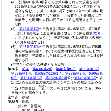
(4)
法第601条第3項若しくは第4項
(これらの規定を法第
602条第2項及び第603条の2の2第2項において準用する
場合を含む。)
、第603条第3項又は第603条の2第5項の規
定により徴収を猶予した税額 当該猶予した期間又は当
該猶予した期間の末日の翌日から1月を経過する日までの
期間
(5)
第48条第1項
の申告書
(法第321条の8第1項、第2項又
は第31項の規定による申告書に限る。)
に係る税額
(
次号
に掲げるものを除く。)
当該税額に係る納期限の翌日か
ら1月を経過する日
(6)
第48条第1項
の申告書
(法第321条の8第34項及び第35
項の申告書を除く。)
でその提出期限後に提出したものに
係る税額 当該提出した日又はその日の翌日から1月を経
過する日
(年当たりの割合の基礎となる日数)
第20条
前条
、
第43条第2項
、
第48条第5項
、
第50条第2項
、
第52条第1項
、
第53条の12第2項
、
第72条第2項
、
第98条第
5項
、
第101条第2項
、
第139条第2項
並び
第140条第2項
の規
定に定める延滞金の額の計算につきこれらの規定に定める
じゆん
年当りの割合は、
年の日を含む期間についても、365
閏
日当たりの割合とする。
第21条
削除
第22条
削除
第2章
普通税
第1節
町民税