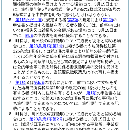
額控除額の控除を受けようとする場合には、3月15日まで
に、施行規則第5号の5様式、第5号の5の2様式又は第5号の
6様式による申告書を町長に提出しなければならない。
5
第1項ただし書
に規定する者
(
第3項
の規定により
第1項
の
申告書を提出する義務を有する者を除く。)
は、前年中にお
いて純損失又は雑損失の金額がある場合には、3月15日ま
でに、
同項
の申告書を町長に提出することができる。
6
町長は、町民税の賦課徴収について必要があると認める場
合には、
第23条第1項第1号
に掲げる者のうち所得税法第
226条第1項若しくは第3項の規定により前年の給与所得若
しくは公的年金等に係る所得に係る源泉徴収票を交付され
るもの又は同条第4項ただし書の規定により給与所得若しく
は公的年金等に係る所得に係る源泉徴収票の交付を受ける
ことができるものに、当該源泉徴収票又はその写しを提出
させることができる。
7
第1項
又は
第5項
の場合において、前年において支払を受
けた給与で所得税法第190条の規定の適用を受けたものを
有する者で町内に住所を有するものが、
第1項
の申告書を提
出するときは、法第317条の2第1項各号に掲げる事項のう
ち施行規則で定めるものについては、施行規則で定める記
載によることができる。
8
町長は、町民税の賦課徴収について必要があると認める場
合には、
第23条第1項第2号
に掲げる者に、3月15日まで
に、賦課期日現在において、町内に有する事務所、事業所
又は家屋敷の所在その他必要な事項を申告させることがで