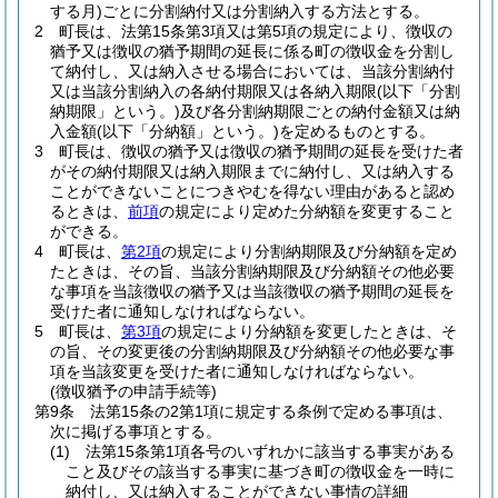
する月)
ごとに分割納付又は分割納入する方法とする。
2
町長は、法第15条第3項又は第5項の規定により、徴収の
猶予又は徴収の猶予期間の延長に係る町の徴収金を分割し
て納付し、又は納入させる場合においては、当該分割納付
又は当該分割納入の各納付期限又は各納入期限
(以下「分割
納期限」という。)
及び各分割納期限ごとの納付金額又は納
入金額
(以下「分納額」という。)
を定めるものとする。
3
町長は、徴収の猶予又は徴収の猶予期間の延長を受けた者
がその納付期限又は納入期限までに納付し、又は納入する
ことができないことにつきやむを得ない理由があると認め
るときは、
前項
の規定により定めた分納額を変更すること
ができる。
4
町長は、
第2項
の規定により分割納期限及び分納額を定め
たときは、その旨、当該分割納期限及び分納額その他必要
な事項を当該徴収の猶予又は当該徴収の猶予期間の延長を
受けた者に通知しなければならない。
5
町長は、
第3項
の規定により分納額を変更したときは、そ
の旨、その変更後の分割納期限及び分納額その他必要な事
項を当該変更を受けた者に通知しなければならない。
(徴収猶予の申請手続等)
第9条
法第15条の2第1項に規定する条例で定める事項は、
次に掲げる事項とする。
(1)
法第15条第1項各号のいずれかに該当する事実がある
こと及びその該当する事実に基づき町の徴収金を一時に
納付し、又は納入することができない事情の詳細