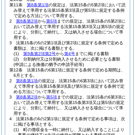
第11条
第8条第1項
の規定は、法第15条の5第2項において読
み替えて準用する法第15条第3項及び第5項に規定する条例
で定める方法について準用する。
2
第8条第2項
から
第5項
までの規定は、法第15条の5第2項に
おいて読み替えて準用する法第15条第3項又は第5項の規定
により、分割して納付し、又は納入させる場合について準
用する。
3
法第15条の5の2第1項及び第2項に規定する条例で定める
書類は、次に掲げる書類とする。
(1)
第9条第2項第2号
から
第4号
までに掲げる書類
(2)
分割納付又は分割納入させるために必要となる書類
(申請による換価の猶予の申請手続等)
第12条
法第15条の6第1項に規定する条例で定める期間は、
6月とする。
2
第8条第1項
の規定は、法第15条の6第3項において読み替
えて準用する法第15条第3項及び第5項に規定する条例で定
める方法について準用する。
3
第8条第2項
から
第5項
までの規定は、法第15条の6第3項に
おいて読み替えて準用する法第15条第3項又は第5項の規定
により、分割して納付し、又は納入させる場合について準
用する。
4
法第15条の6の2第1項に規定する条例で定める事項は、次
に掲げる事項とする。
(1)
町の徴収金を一時に納付し、又は納入することにより