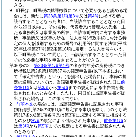
きる。
9
町長は、町民税の賦課徴収について必要があると認める場
合には、新たに
第23条第1項第3号
又は
第4号
に掲げる者に
該当することとなった者に、当該該当することとなった日
から20日以内に、その名称、代表者又は管理人の氏名、主
たる事務所又は事業所の所在、当該市町村内に有する事務
所、事業所又は寮等の所在、法人番号
(行政手続における特
定の個人を識別するための番号の利用等に関する法律
(平成
25年法律第27号)
第2条第16項に規定する法人番号をいう。
以下町民税について同じ。)
、当該該当することとなった日
その他必要な事項を申告させることができる。
第36条の3
第23条第1項第1号
の者が前年分の所得税につき
所得税法第2条第1項第37号の確定申告書
(以下本条におい
て「確定申告書」という。)
を提出した場合には、本節の規
定の適用については、当該確定申告書が提出された日に
前
条第1項
又は
第3項
から
第5項
までの規定による申告書が提
出されたものとみなす。
ただし、同日前に当該申告書が提
出された場合は、この限りでない。
2
前項本文
の場合には、当該確定申告書に記載された事項
(施行規則第2条の3第1項に規定する事項を除く。)
のうち法
第317条の2第1項各号又は第3項に規定する事項に相当する
もの及び
次項
の規定により付記された事項は、
前条第1項
又
は
第3項
から
第5項
までの規定による申告書に記載されたも
のとみなす。