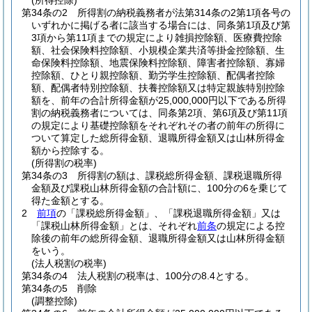
(所得控除)
第34条の2
所得割の納税義務者が法第314条の2第1項各号の
いずれかに掲げる者に該当する場合には、同条第1項及び第
3項から第11項までの規定により雑損控除額、医療費控除
額、社会保険料控除額、小規模企業共済等掛金控除額、生
命保険料控除額、地震保険料控除額、障害者控除額、寡婦
控除額、ひとり親控除額、勤労学生控除額、配偶者控除
額、配偶者特別控除額、扶養控除額又は特定親族特別控除
額を、前年の合計所得金額が25,000,000円以下である所得
割の納税義務者については、同条第2項、第6項及び第11項
の規定により基礎控除額をそれぞれその者の前年の所得に
ついて算定した総所得金額、退職所得金額又は山林所得金
額から控除する。
(所得割の税率)
第34条の3
所得割の額は、課税総所得金額、課税退職所得
金額及び課税山林所得金額の合計額に、100分の6を乗じて
得た金額とする。
2
前項
の「課税総所得金額」、「課税退職所得金額」又は
「課税山林所得金額」とは、それぞれ
前条
の規定による控
除後の前年の総所得金額、退職所得金額又は山林所得金額
をいう。
(法人税割の税率)
第34条の4
法人税割の税率は、100分の8.4とする。
第34条の5
削除
(調整控除)