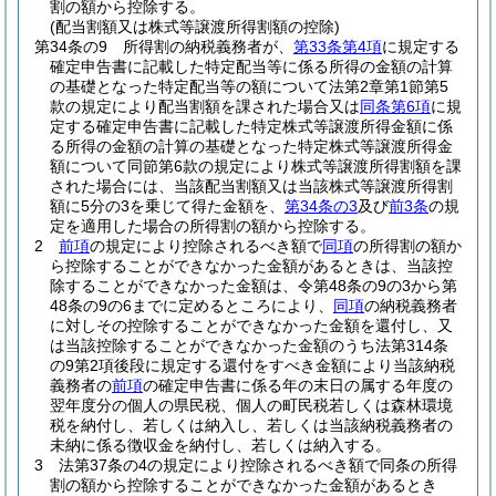
割の額から控除する。
(配当割額又は株式等譲渡所得割額の控除)
第34条の9
所得割の納税義務者が、
第33条第4項
に規定する
確定申告書に記載した特定配当等に係る所得の金額の計算
の基礎となった特定配当等の額について法第2章第1節第5
款の規定により配当割額を課された場合又は
同条第6項
に規
定する確定申告書に記載した特定株式等譲渡所得金額に係
る所得の金額の計算の基礎となった特定株式等譲渡所得金
額について同節第6款の規定により株式等譲渡所得割額を課
された場合には、当該配当割額又は当該株式等譲渡所得割
額に5分の3を乗じて得た金額を、
第34条の3
及び
前3条
の規
定を適用した場合の所得割の額から控除する。
2
前項
の規定により控除されるべき額で
同項
の所得割の額か
ら控除することができなかった金額があるときは、当該控
除することができなかった金額は、令第48条の9の3から第
48条の9の6までに定めるところにより、
同項
の納税義務者
に対しその控除することができなかった金額を還付し、又
は当該控除することができなかった金額のうち法第314条
の9第2項後段に規定する還付をすべき金額により当該納税
義務者の
前項
の確定申告書に係る年の末日の属する年度の
翌年度分の個人の県民税、個人の町民税若しくは森林環境
税を納付し、若しくは納入し、若しくは当該納税義務者の
未納に係る徴収金を納付し、若しくは納入する。
3
法第37条の4の規定により控除されるべき額で同条の所得
割の額から控除することができなかった金額があるとき