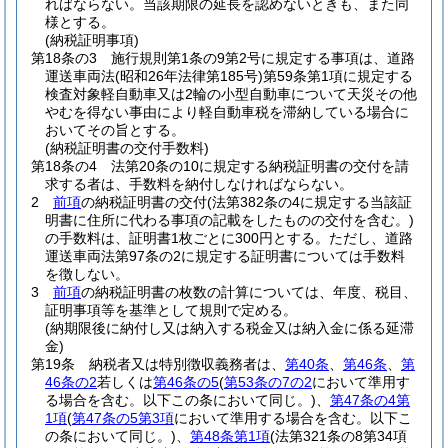
ればならない。
当該期限の延長を認めないときも、また同
様とする。
(納税証明事項)
第18条の3
施行規則第1条の9第2号に規定する事項は、道路
運送車両法
(昭和26年法律第185号)
第59条第1項に規定する
検査対象軽自動車又は2輪の小型自動車について天災その他
やむを得ない事由により軽自動車税を滞納している場合に
おいてその旨とする。
(納税証明書の交付手数料)
第18条の4
法第20条の10に規定する納税証明書の交付を請
求する者は、手数料を納付しなければならない。
2
前項
の納税証明書の交付
(法第382条の4に規定する当該証
明書に住所に代わる事項の記載をしたものの交付を含む。)
の手数料は、証明書1枚ごとに300円とする。
ただし、道路
運送車両法第97条の2に規定する証明書については手数料
を徴しない。
3
前項
の納税証明書の枚数の計算については、年度、税目、
証明事項等を基準として規則で定める。
(納期限後に納付し又は納入する税金又は納入金に係る延滞
金)
第19条
納税者又は特別徴収義務者は、
第40条
、
第46条
、
第
46条の2
若しくは
第46条の5
(
第53条の7の2
において準用す
る場合を含む。以下この条において同じ。)
、
第47条の4第
1項
(
第47条の5第3項
において準用する場合を含む。以下こ
の条において同じ。)
、
第48条第1項
(法第321条の8第34項