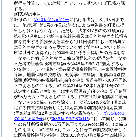
所得を計算し、その計算したところに基づいて町民税を課
する。
(町民税の申告)
第36条の2
第23条第1項第1号
に掲げる者は、3月15日まで
に、施行規則第5号の4様式
(別表)
による申告書を町長に提
出しなければならない。
ただし、法第317条の6第1項又は
第4項の規定により給与支払報告書又は公的年金等支払報告
書を提出する義務がある者から1月1日現在において給与又
は公的年金等の支払を受けている者で前年中において給与
所得以外の所得又は公的年金等に係る所得以外の所得を有
しなかった者
(公的年金等に係る所得以外の所得を有しなか
った者で社会保険料控除額
(令第48条の9の7に規定するも
のを除く。)
、小規模企業共済等掛金控除額、生命保険料控
除額、地震保険料控除額、勤労学生控除額、配偶者特別控
除額
(所得割の納税義務者
(前年の合計所得金額が900万円以
下であるものに限る。)
の法第314条の2第1項第10号の2に
規定する自己と生計を一にする配偶者
(前年の合計所得金額
が95万円以下であるものに限る。)
で控除対象配偶者に該当
しないものに係るものを除く。)
、法第314条の2第4項に規
定する扶養控除額若しくは特定親族特別控除額
(特定親族
(同条第1項第12号に規定する特定親族をいう。
第36条の3
の2第1項第3号
及び
第36条の3の3第1項
において同じ。)
(前
年の合計所得金額が85万円以下であるものに限る。)
に係る
ものを除く。)
の控除又はこれらと併せて雑損控除額若しく
は医療費控除額の控除、法第313条第8項に規定する純損失