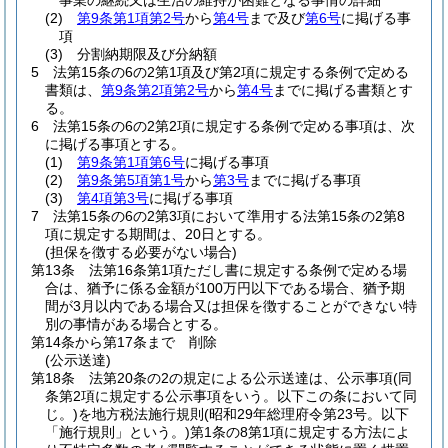
事業の継続又は生活の維持が困難となる事情の詳細
(2)
第9条第1項第2号
から
第4号
まで及び
第6号
に掲げる事
項
(3)
分割納期限及び分納額
5
法第15条の6の2第1項及び第2項に規定する条例で定める
書類は、
第9条第2項第2号
から
第4号
までに掲げる書類とす
る。
6
法第15条の6の2第2項に規定する条例で定める事項は、次
に掲げる事項とする。
(1)
第9条第1項第6号
に掲げる事項
(2)
第9条第5項第1号
から
第3号
までに掲げる事項
(3)
第4項第3号
に掲げる事項
7
法第15条の6の2第3項において準用する法第15条の2第8
項に規定する期間は、20日とする。
(担保を徴する必要がない場合)
第13条
法第16条第1項ただし書に規定する条例で定める場
合は、猶予に係る金額が100万円以下である場合、猶予期
間が3月以内である場合又は担保を徴することができない特
別の事情がある場合とする。
第14条から第17条まで
削除
(公示送達)
第18条
法第20条の2の規定による公示送達は、公示事項
(同
条第2項に規定する公示事項をいう。以下この条において同
じ。)
を地方税法施行規則
(昭和29年総理府令第23号。以下
「施行規則」という。)
第1条の8第1項に規定する方法によ