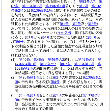
及び第35項の申告書に係る部分を除く。)
、
第53条の7
、
第
67条
、
第83条第2項
、
第98条第1項
若しくは
第2項
、
第102
条第2項
又は
第139条第1項
に規定する納期限後にその税金
を納付し、又は納入金を納入する場合には、当該税額又は
納入金額にその納期限
(納期限の延長があったときは、その
延長された納期限とする。以下
第1号
、
第2号
及び
第5号
に
おいて同じ。)
の翌日から納付又は納入の日までの期間の日
数に応じ、年14.6パーセント
(
次の各号
に掲げる税額の区分
に応じ、
第1号
から
第4号
までに掲げる期間並びに
第5号
及
び
第6号
に定める日までの期間については、年7.3パーセン
ト)
の割合を乗じて計算した金額に相当する延滞金額を加算
して納付書によって納付し、又は納入書によって納入しな
ければならない。
(1)
第40条
、
第46条
、
第46条の2
若しくは
第46条の5
、
第
47条の4第1項
、
第53条の7
、
第67条
、
第83条第2項
、
第
102条第2項
の納期限後に納付し、又は納入する税額 当
該納期限の翌日から1月を経過する日までの期間
(2)
第98条第1項
若しくは
第2項
の申告書又は
第139条第1
項
の申告書に係る税額
(
第4号
に掲げる税額を除く。)
当
該税額に係る納期限の翌日から1月を経過する日までの期
間
(3)
第98条第1項
若しくは
第2項
の申告書又は
第139条第1
項
の申告書でその提出期限後に提出したものに係る税
額 当該提出した日までの期間又はその日の翌日から1月
を経過する日までの期間