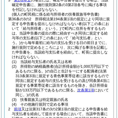
3
第1項本文
の場合には、確定申告書を提出する者は、当該
確定申告書に、施行規則第2条の3第2項各号に掲げる事項
を付記しなければならない。
(個人の町民税に係る給与所得者の扶養親族等申告書)
第36条の3の2
所得税法第194条第1項の規定により同項に規
定する申告書を提出しなければならない者
(以下この条にお
いて「給与所得者」という。)
で町内に住所を有するもの
は、当該申告書の提出の際に経由すべき同項に規定する給
与等の支払者
(以下この条において「給与支払者」とい
う。)
から毎年最初に給与の支払を受ける日の前日までに、
施行規則で定めるところにより、次に掲げる事項を記載し
た申告書を、当該給与支払者を経由して、町長に提出しな
ければならない。
(1)
当該給与支払者の氏名又は名称
(2)
所得割の納税義務者
(合計所得金額が1,000万円以下で
あるものに限る。)
の自己と生計を一にする配偶者
(法第
313条第3項に規定する青色事業専従者に該当するもので
同項に規定する給与の支払を受けるもの及び同条第4項に
規定する事業専従者に該当するものを除き、合計所得金
額が133万円以下であるものに限る。
次条第1項
において
同じ。)
の氏名
(3)
扶養親族又は特定親族の氏名
(4)
その他施行規則で定める事項
2
前項
又は法第317条の3の2第1項の規定による申告書を給
与支払者を経由して提出する場合において、当該申告書に