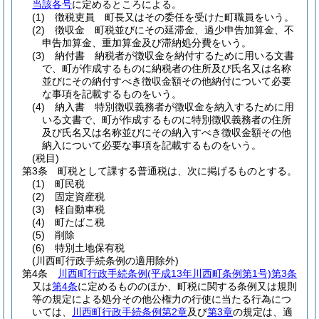
当該各号
に定めるところによる。
(1)
徴税吏員 町長又はその委任を受けた町職員をいう。
(2)
徴収金 町税並びにその延滞金、過少申告加算金、不
申告加算金、重加算金及び滞納処分費をいう。
(3)
納付書 納税者が徴収金を納付するために用いる文書
で、町が作成するものに納税者の住所及び氏名又は名称
並びにその納付すべき徴収金額その他納付について必要
な事項を記載するものをいう。
(4)
納入書 特別徴収義務者が徴収金を納入するために用
いる文書で、町が作成するものに特別徴収義務者の住所
及び氏名又は名称並びにその納入すべき徴収金額その他
納入について必要な事項を記載するものをいう。
(税目)
第3条
町税として課する普通税は、次に掲げるものとする。
(1)
町民税
(2)
固定資産税
(3)
軽自動車税
(4)
町たばこ税
(5)
削除
(6)
特別土地保有税
(川西町行政手続条例の適用除外)
第4条
川西町行政手続条例
(平成13年川西町条例第1号)
第3条
又は
第4条
に定めるもののほか、町税に関する条例又は規則
等の規定による処分その他公権力の行使に当たる行為につ
いては、
川西町行政手続条例第2章
及び
第3章
の規定は、適