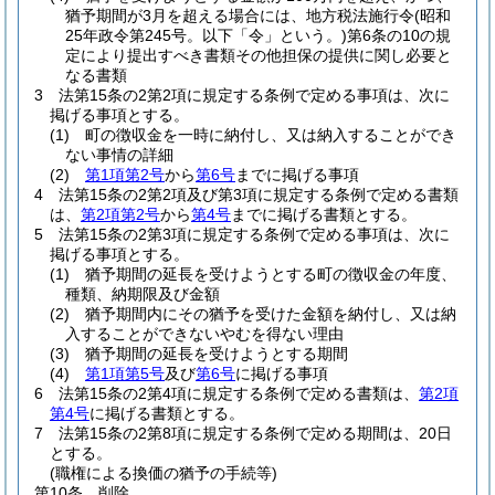
猶予期間が3月を超える場合には、地方税法施行令
(昭和
25年政令第245号。以下「令」という。)
第6条の10の規
定により提出すべき書類その他担保の提供に関し必要と
なる書類
3
法第15条の2第2項に規定する条例で定める事項は、次に
掲げる事項とする。
(1)
町の徴収金を一時に納付し、又は納入することができ
ない事情の詳細
(2)
第1項第2号
から
第6号
までに掲げる事項
4
法第15条の2第2項及び第3項に規定する条例で定める書類
は、
第2項第2号
から
第4号
までに掲げる書類とする。
5
法第15条の2第3項に規定する条例で定める事項は、次に
掲げる事項とする。
(1)
猶予期間の延長を受けようとする町の徴収金の年度、
種類、納期限及び金額
(2)
猶予期間内にその猶予を受けた金額を納付し、又は納
入することができないやむを得ない理由
(3)
猶予期間の延長を受けようとする期間
(4)
第1項第5号
及び
第6号
に掲げる事項
6
法第15条の2第4項に規定する条例で定める書類は、
第2項
第4号
に掲げる書類とする。
7
法第15条の2第8項に規定する条例で定める期間は、20日
とする。
(職権による換価の猶予の手続等)
第10条
削除