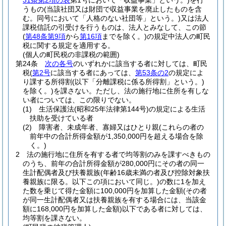
31条第2項の表
第1号において「収益事業」という。)
を行
うもの
(当該社団又は財団で収益事業を廃止したものを含
む。同号において「人格のない社団等」という。)
又は法人
課税信託の引受けを行うものは、法人とみなして、この節
(
第48条第9項
から
第16項
までを除く。)
の規定中法人の町民
税に関する規定を適用する。
(個人の町民税の非課税の範囲)
第24条
次の各号
のいずれかに該当する者に対しては、町民
税
(
第2号
に該当する者にあっては、
第53条の2
の規定によ
り課する所得割
(以下「分離課税に係る所得割」という。)
を除く。)
を課さない。
ただし、法の施行地に住所を有しな
い者については、この限りでない。
(1)
生活保護法
(昭和25年法律第144号)
の規定による生活
扶助を受けている者
(2)
障害者、未成年者、寡婦又はひとり親
(これらの者の
前年中の合計所得金額が1,350,000円を超える場合を除
く。)
2
法の施行地に住所を有する者で均等割のみを課すべきもの
のうち、前年の合計所得金額が280,000円にその者の同一
生計配偶者及び扶養親族
(年齢16歳未満の者及び控除対象扶
養親族に限る。以下この項において同じ。)
の数に1を加え
た数を乗じて得た金額に100,000円を加算した金額
(その者
が同一生計配偶者又は扶養親族を有する場合には、当該金
額に168,000円を加算した金額)
以下である者に対しては、
均等割を課さない。