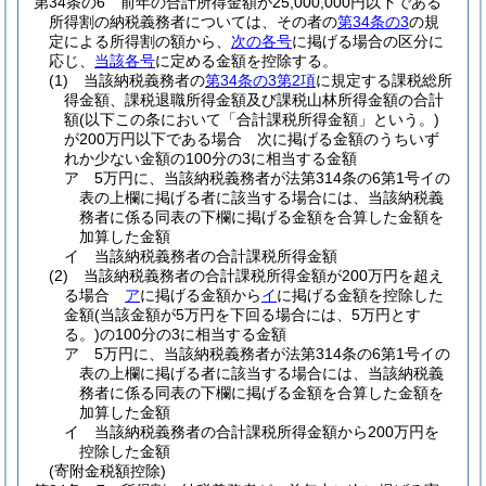
第34条の6
前年の合計所得金額が25,000,000円以下である
所得割の納税義務者については、その者の
第34条の3
の規
定による所得割の額から、
次の各号
に掲げる場合の区分に
応じ、
当該各号
に定める金額を控除する。
(1)
当該納税義務者の
第34条の3第2項
に規定する課税総所
得金額、課税退職所得金額及び課税山林所得金額の合計
額
(以下この条において「合計課税所得金額」という。)
が200万円以下である場合 次に掲げる金額のうちいず
れか少ない金額の100分の3に相当する金額
ア
5万円に、当該納税義務者が法第314条の6第1号イの
表の上欄に掲げる者に該当する場合には、当該納税義
務者に係る同表の下欄に掲げる金額を合算した金額を
加算した金額
イ
当該納税義務者の合計課税所得金額
(2)
当該納税義務者の合計課税所得金額が200万円を超え
る場合
ア
に掲げる金額から
イ
に掲げる金額を控除した
金額
(当該金額が5万円を下回る場合には、5万円とす
る。)
の100分の3に相当する金額
ア
5万円に、当該納税義務者が法第314条の6第1号イの
表の上欄に掲げる者に該当する場合には、当該納税義
務者に係る同表の下欄に掲げる金額を合算した金額を
加算した金額
イ
当該納税義務者の合計課税所得金額から200万円を
控除した金額
(寄附金税額控除)