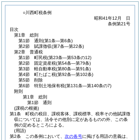
○川西町税条例
昭和41年12月 日
条例第21号
目次
第1章
総則
第1節
通則
(第1条―第6条)
第2節
賦課徴収
(第7条―第22条)
第2章
普通税
第1節
町民税
(第23条―第53条の12)
第2節
固定資産税
(第54条―第79条)
第3節
軽自動車税
(第80条―第91条)
第4節
町たばこ税
(第92条―第102条)
第5節
削除
第6節
特別土地保有税
(第131条―第140条の7)
附則
第1章
総則
第1節
通則
(課税の根拠)
第1条
町税の税目、課税客体、課税標準、税率その他賦課徴
収については、法令その他別に定があるものの外、この条
例の定めるところによる。
(用語)
第2条
この条例において、
次の各号
に掲げる用語の意義は、