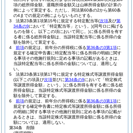
項の総所得金額、退職所得金額又は山林所得金額の計算の
例によって算定する。
ただし、同法第60条の2から第60条
の4までの規定の例によらないものとする。
3
法第23条第1項第15号に規定する特定配当等
(
次項
及び
第
34条の9
において「特定配当等」という。)
(同号ロに掲げる
ものを除く。以下この項において同じ。)
に係る所得を有す
る者に係る総所得金額は、当該特定配当等に係る所得の金
額を除外して算定する。
4
前項
の規定は、前年分の所得税に係る
第36条の3第1項
に
規定する確定申告書に特定配当等に係る所得の明細に関す
る事項その他施行規則に定める事項の記載があるときは、
当該特定配当等に係る所得の金額については、適用しな
い。
5
法第23条第1項第17号に規定する特定株式等譲渡所得金額
(以下この項及び
次項
並びに
第34条の9
において「特定株式
等譲渡所得金額」という。)
に係る所得を有する者に係る総
所得金額は、当該特定株式等譲渡所得金額に係る所得の金
額を除外して算定する。
6
前項
の規定は、前年分の所得税に係る
第36条の3第1項
に
規定する確定申告書に特定株式等譲渡所得金額に係る所得
の明細に関する事項その他施行規則に定める事項の記載が
あるときは、当該特定株式等譲渡所得金額に係る所得の金
額については、適用しない。
第34条
削除