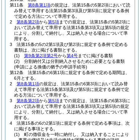
第11条
第8条第1項
の規定は、法第15条の5第2項において読
み替えて準用する法第15条第3項及び第5項に規定する条例
で定める方法について準用する。
2
第8条第2項
から
第5項
までの規定は、法第15条の5第2項に
おいて読み替えて準用する法第15条第3項又は第5項の規定
により、分割して納付し、又は納入させる場合について準
用する。
3
法第15条の5の2第1項及び第2項に規定する条例で定める
書類は、次に掲げる書類とする。
(1)
第9条第2項第2号
から
第4号
までに掲げる書類
(2)
分割納付又は分割納入させるために必要となる書類
(申請による換価の猶予の申請手続等)
第12条
法第15条の6第1項に規定する条例で定める期間は、
6月とする。
2
第8条第1項
の規定は、法第15条の6第3項において読み替
えて準用する法第15条第3項及び第5項に規定する条例で定
める方法について準用する。
3
第8条第2項
から
第5項
までの規定は、法第15条の6第3項に
おいて読み替えて準用する法第15条第3項又は第5項の規定
により、分割して納付し、又は納入させる場合について準
用する。
4
法第15条の6の2第1項に規定する条例で定める事項は、次
に掲げる事項とする。
(1)
町の徴収金を一時に納付し、又は納入することにより