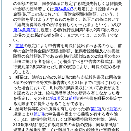
の金額の控除、同条第9項に規定する純損失若しくは雑損失
の金額の控除若しくは
第34条の7
の規定により控除すべき
金額
(以下この条において「寄附金税額控除額」という。)
の控除を受けようとするものを除く。以下この条において
「給与所得等以外の所得を有しなかった者」という。)
及び
第24条第2項
に規定する者
(施行規則第2条の2第1項の表の
上欄の
(2)
に掲げる者を除く。)
については、この限りでな
い。
2
前項
の規定により申告書を町長に提出すべき者のうち、前
年の合計所得金額が基礎控除額、配偶者控除額及び扶養控
除額の合計額以下である者
(施行規則第2条の2第1項の表の
上欄に掲げる者を除く。)
が提出すべき申告書の様式は、施
行規則第2条第3項ただし書の規定により、町長の定める様
式による。
3
町長は、法第317条の6第1項の給与支払報告書又は同条第
4項の公的年金等支払報告書が1月31日までに提出されなか
った場合において、町民税の賦課徴収について必要がある
と認めるときは、給与所得等以外の所得を有しなかった者
を指定し、その者に
第1項
又は
前項
の申告書を町長の指定す
る期限までに提出させることができる。
4
給与所得等以外の所得を有しなかった者
(
第1項
又は
前項
の
規定により
第1項
の申告書を提出する義務を有する者を除
く。)
は、雑損控除額若しくは医療費控除額の控除、法第
313条第8項に規定する純損失の金額の控除、同条第9項に
規定する純損失若しくは雑損失の金額の控除又は寄附金税