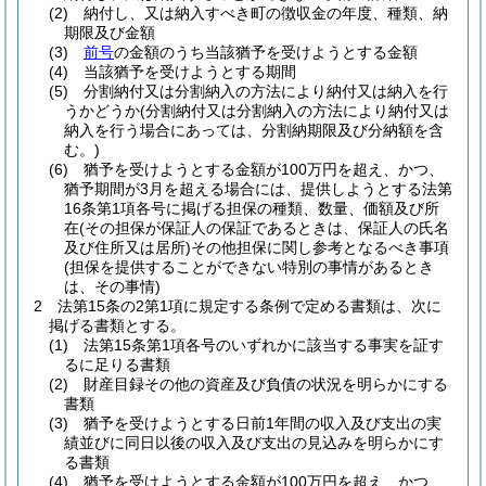
(2)
納付し、又は納入すべき町の徴収金の年度、種類、納
期限及び金額
(3)
前号
の金額のうち当該猶予を受けようとする金額
(4)
当該猶予を受けようとする期間
(5)
分割納付又は分割納入の方法により納付又は納入を行
うかどうか
(分割納付又は分割納入の方法により納付又は
納入を行う場合にあっては、分割納期限及び分納額を含
む。)
(6)
猶予を受けようとする金額が100万円を超え、かつ、
猶予期間が3月を超える場合には、提供しようとする法第
16条第1項各号に掲げる担保の種類、数量、価額及び所
在
(その担保が保証人の保証であるときは、保証人の氏名
及び住所又は居所)
その他担保に関し参考となるべき事項
(担保を提供することができない特別の事情があるとき
は、その事情)
2
法第15条の2第1項に規定する条例で定める書類は、次に
掲げる書類とする。
(1)
法第15条第1項各号のいずれかに該当する事実を証す
るに足りる書類
(2)
財産目録その他の資産及び負債の状況を明らかにする
書類
(3)
猶予を受けようとする日前1年間の収入及び支出の実
績並びに同日以後の収入及び支出の見込みを明らかにす
る書類
(4)
猶予を受けようとする金額が100万円を超え、かつ、