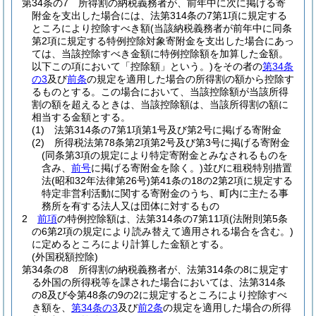
第34条の7
所得割の納税義務者が、前年中に次に掲げる寄
附金を支出した場合には、法第314条の7第1項に規定する
ところにより控除すべき額
(当該納税義務者が前年中に同条
第2項に規定する特例控除対象寄附金を支出した場合にあっ
ては、当該控除すべき金額に特例控除額を加算した金額。
以下この項において「控除額」という。)
をその者の
第34条
の3
及び
前条
の規定を適用した場合の所得割の額から控除す
るものとする。
この場合において、当該控除額が当該所得
割の額を超えるときは、当該控除額は、当該所得割の額に
相当する金額とする。
(1)
法第314条の7第1項第1号及び第2号に掲げる寄附金
(2)
所得税法第78条第2項第2号及び第3号に掲げる寄附金
(同条第3項の規定により特定寄附金とみなされるものを
含み、
前号
に掲げる寄附金を除く。)
並びに租税特別措置
法
(昭和32年法律第26号)
第41条の18の2第2項に規定する
特定非営利活動に関する寄附金のうち、町内に主たる事
務所を有する法人又は団体に対するもの
2
前項
の特例控除額は、法第314条の7第11項
(法附則第5条
の6第2項の規定により読み替えて適用される場合を含む。)
に定めるところにより計算した金額とする。
(外国税額控除)
第34条の8
所得割の納税義務者が、法第314条の8に規定す
る外国の所得税等を課された場合においては、法第314条
の8及び令第48条の9の2に規定するところにより控除すべ
き額を、
第34条の3
及び
前2条
の規定を適用した場合の所得