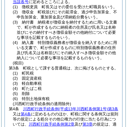
当該各号
に定めるところによる。
(1)
徴税吏員 町長又はその委任を受けた町職員をいう。
(2)
徴収金 町税並びにその延滞金、過少申告加算金、不
申告加算金、重加算金及び滞納処分費をいう。
(3)
納付書 納税者が徴収金を納付するために用いる文書
で、町が作成するものに納税者の住所及び氏名又は名称
並びにその納付すべき徴収金額その他納付について必要
な事項を記載するものをいう。
(4)
納入書 特別徴収義務者が徴収金を納入するために用
いる文書で、町が作成するものに特別徴収義務者の住所
及び氏名又は名称並びにその納入すべき徴収金額その他
納入について必要な事項を記載するものをいう。
(税目)
第3条
町税として課する普通税は、次に掲げるものとする。
(1)
町民税
(2)
固定資産税
(3)
軽自動車税
(4)
町たばこ税
(5)
削除
(6)
特別土地保有税
(川西町行政手続条例の適用除外)
第4条
川西町行政手続条例
(平成13年川西町条例第1号)
第3条
又は
第4条
に定めるもののほか、町税に関する条例又は規則
等の規定による処分その他公権力の行使に当たる行為につ
いては、
川西町行政手続条例第2章
及び
第3章
の規定は、適