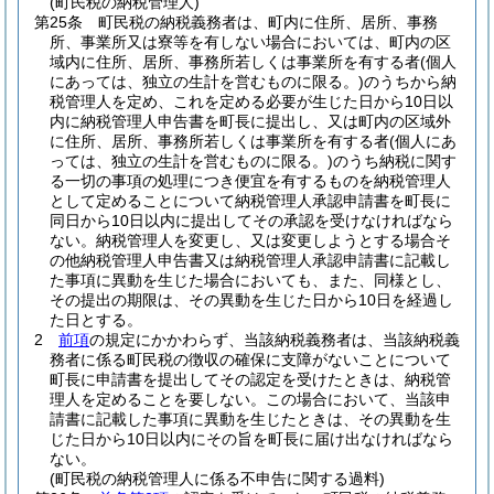
(町民税の納税管理人)
第25条
町民税の納税義務者は、町内に住所、居所、事務
所、事業所又は寮等を有しない場合においては、町内の区
域内に住所、居所、事務所若しくは事業所を有する者
(個人
にあっては、独立の生計を営むものに限る。)
のうちから納
税管理人を定め、これを定める必要が生じた日から10日以
内に納税管理人申告書を町長に提出し、又は町内の区域外
に住所、居所、事務所若しくは事業所を有する者
(個人にあ
っては、独立の生計を営むものに限る。)
のうち納税に関す
る一切の事項の処理につき便宜を有するものを納税管理人
として定めることについて納税管理人承認申請書を町長に
同日から10日以内に提出してその承認を受けなければなら
ない。
納税管理人を変更し、又は変更しようとする場合そ
の他納税管理人申告書又は納税管理人承認申請書に記載し
た事項に異動を生じた場合においても、また、同様とし、
その提出の期限は、その異動を生じた日から10日を経過し
た日とする。
2
前項
の規定にかかわらず、当該納税義務者は、当該納税義
務者に係る町民税の徴収の確保に支障がないことについて
町長に申請書を提出してその認定を受けたときは、納税管
理人を定めることを要しない。
この場合において、当該申
請書に記載した事項に異動を生じたときは、その異動を生
じた日から10日以内にその旨を町長に届け出なければなら
ない。
(町民税の納税管理人に係る不申告に関する過料)