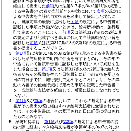
記載すべき事項がその年の前年において当該給与支払者を
経由して提出した
前項
又は法第317条の3の2第1項の規定に
よる申告書
(その者が当該前年の中途において
次項
の規定に
よる申告書を当該給与支払者を経由して提出した場合に
は、当該前年の最後に提出した
同項
の規定による申告書)
に
記載した事項と異動がないときは、給与所得者は、施行規
則で定めるところにより、
前項
又は法第317条の3の2第1項
の規定により記載すべき事項に代えて当該異動がない旨を
記載した
前項
又は法第317条の3の2第1項の規定による申告
書を提出することができる。
3
第1項
又は法第317条の3の2第1項の規定による申告書を提
出した給与所得者で町内に住所を有するものは、その年の
中途において当該申告書に記載した事項について異動を生
じた場合には、
第1項
又は法第317条の3の2第1項の給与支
払者からその異動を生じた日後最初に給与の支払を受ける
日の前日までに、施行規則で定めるところにより、その異
動の内容その他施行規則で定める事項を記載した申告書
を、当該給与支払者を経由して、町長に提出しなければな
らない。
4
第1項
及び
前項
の場合において、これらの規定による申告
書がその提出の際に経由すべき給与支払者に受理されたと
きは、その申告書は、その受理された日に町長に提出され
たものとみなす。
5
給与所得者は、
第1項
及び
第3項
の規定による申告書の提
出の際に経由すべき給与支払者が令第48条の9の7の2にお