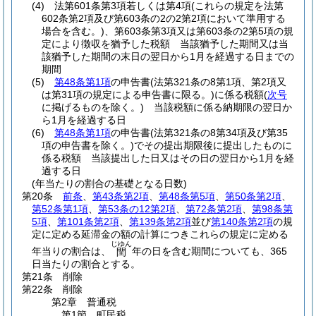
(4)
法第601条第3項若しくは第4項
(これらの規定を法第
602条第2項及び第603条の2の2第2項において準用する
場合を含む。)
、第603条第3項又は第603条の2第5項の規
定により徴収を猶予した税額 当該猶予した期間又は当
該猶予した期間の末日の翌日から1月を経過する日までの
期間
(5)
第48条第1項
の申告書
(法第321条の8第1項、第2項又
は第31項の規定による申告書に限る。)
に係る税額
(
次号
に掲げるものを除く。)
当該税額に係る納期限の翌日か
ら1月を経過する日
(6)
第48条第1項
の申告書
(法第321条の8第34項及び第35
項の申告書を除く。)
でその提出期限後に提出したものに
係る税額 当該提出した日又はその日の翌日から1月を経
過する日
(年当たりの割合の基礎となる日数)
第20条
前条
、
第43条第2項
、
第48条第5項
、
第50条第2項
、
第52条第1項
、
第53条の12第2項
、
第72条第2項
、
第98条第
5項
、
第101条第2項
、
第139条第2項
並び
第140条第2項
の規
定に定める延滞金の額の計算につきこれらの規定に定める
じゆん
年当りの割合は、
年の日を含む期間についても、365
閏
日当たりの割合とする。
第21条
削除
第22条
削除
第2章
普通税
第1節
町民税