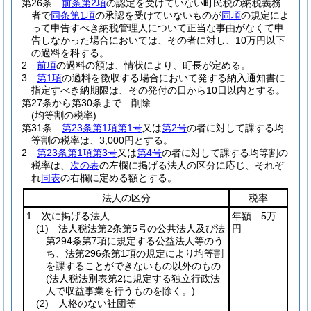
第26条
前条第2項
の認定を受けていない町民税の納税義務
者で
同条第1項
の承認を受けていないものが
同項
の規定によ
って申告すべき納税管理人について正当な事由がなくて申
告しなかった場合においては、その者に対し、10万円以下
の過料を科する。
2
前項
の過料の額は、情状により、町長が定める。
3
第1項
の過料を徴収する場合において発する納入通知書に
指定すべき納期限は、その発付の日から10日以内とする。
第27条から第30条まで
削除
(均等割の税率)
第31条
第23条第1項第1号
又は
第2号
の者に対して課する均
等割の税率は、3,000円とする。
2
第23条第1項第3号
又は
第4号
の者に対して課する均等割の
税率は、
次の表
の左欄に掲げる法人の区分に応じ、それぞ
れ
同表
の右欄に定める額とする。
法人の区分
税率
1 次に掲げる法人
年額 5万
(1)
法人税法第2条第5号の公共法人及び法
円
第294条第7項に規定する公益法人等のう
ち、法第296条第1項の規定により均等割
を課することができないもの以外のもの
(法人税法別表第2に規定する独立行政法
人で収益事業を行うものを除く。)
(2)
人格のない社団等