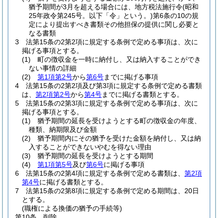
猶予期間が3月を超える場合には、地方税法施行令
(昭和
25年政令第245号。以下「令」という。)
第6条の10の規
定により提出すべき書類その他担保の提供に関し必要と
なる書類
3
法第15条の2第2項に規定する条例で定める事項は、次に
掲げる事項とする。
(1)
町の徴収金を一時に納付し、又は納入することができ
ない事情の詳細
(2)
第1項第2号
から
第6号
までに掲げる事項
4
法第15条の2第2項及び第3項に規定する条例で定める書類
は、
第2項第2号
から
第4号
までに掲げる書類とする。
5
法第15条の2第3項に規定する条例で定める事項は、次に
掲げる事項とする。
(1)
猶予期間の延長を受けようとする町の徴収金の年度、
種類、納期限及び金額
(2)
猶予期間内にその猶予を受けた金額を納付し、又は納
入することができないやむを得ない理由
(3)
猶予期間の延長を受けようとする期間
(4)
第1項第5号
及び
第6号
に掲げる事項
6
法第15条の2第4項に規定する条例で定める書類は、
第2項
第4号
に掲げる書類とする。
7
法第15条の2第8項に規定する条例で定める期間は、20日
とする。
(職権による換価の猶予の手続等)
第10条
削除