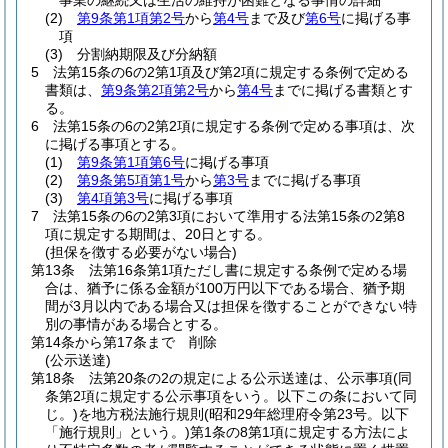
事業の継続又は生活の維持が困難となる事情の詳細
(2)
第9条第1項第2号
から
第4号
まで及び
第6号
に掲げる事
項
(3)
分割納期限及び分納額
5
法第15条の6の2第1項及び第2項に規定する条例で定める
書類は、
第9条第2項第2号
から
第4号
までに掲げる書類とす
る。
6
法第15条の6の2第2項に規定する条例で定める事項は、次
に掲げる事項とする。
(1)
第9条第1項第6号
に掲げる事項
(2)
第9条第5項第1号
から
第3号
までに掲げる事項
(3)
第4項第3号
に掲げる事項
7
法第15条の6の2第3項において準用する法第15条の2第8
項に規定する期間は、20日とする。
(担保を徴する必要がない場合)
第13条
法第16条第1項ただし書に規定する条例で定める場
合は、猶予に係る金額が100万円以下である場合、猶予期
間が3月以内である場合又は担保を徴することができない特
別の事情がある場合とする。
第14条から第17条まで
削除
(公示送達)
第18条
法第20条の2の規定による公示送達は、公示事項
(同
条第2項に規定する公示事項をいう。以下この条において同
じ。)
を地方税法施行規則
(昭和29年総理府令第23号。以下
「施行規則」という。)
第1条の8第1項に規定する方法によ