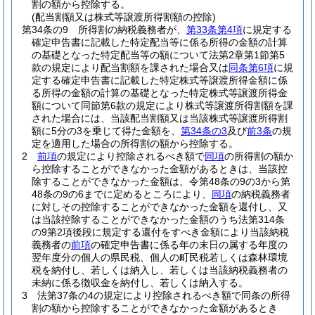
割の額から控除する。
(配当割額又は株式等譲渡所得割額の控除)
第34条の9
所得割の納税義務者が、
第33条第4項
に規定する
確定申告書に記載した特定配当等に係る所得の金額の計算
の基礎となった特定配当等の額について法第2章第1節第5
款の規定により配当割額を課された場合又は
同条第6項
に規
定する確定申告書に記載した特定株式等譲渡所得金額に係
る所得の金額の計算の基礎となった特定株式等譲渡所得金
額について同節第6款の規定により株式等譲渡所得割額を課
された場合には、当該配当割額又は当該株式等譲渡所得割
額に5分の3を乗じて得た金額を、
第34条の3
及び
前3条
の規
定を適用した場合の所得割の額から控除する。
2
前項
の規定により控除されるべき額で
同項
の所得割の額か
ら控除することができなかった金額があるときは、当該控
除することができなかった金額は、令第48条の9の3から第
48条の9の6までに定めるところにより、
同項
の納税義務者
に対しその控除することができなかった金額を還付し、又
は当該控除することができなかった金額のうち法第314条
の9第2項後段に規定する還付をすべき金額により当該納税
義務者の
前項
の確定申告書に係る年の末日の属する年度の
翌年度分の個人の県民税、個人の町民税若しくは森林環境
税を納付し、若しくは納入し、若しくは当該納税義務者の
未納に係る徴収金を納付し、若しくは納入する。
3
法第37条の4の規定により控除されるべき額で同条の所得
割の額から控除することができなかった金額があるとき