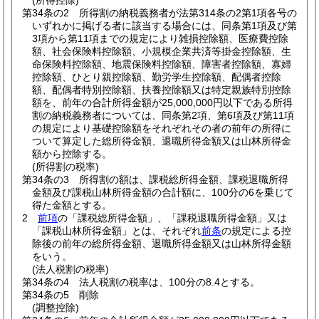
(所得控除)
第34条の2
所得割の納税義務者が法第314条の2第1項各号の
いずれかに掲げる者に該当する場合には、同条第1項及び第
3項から第11項までの規定により雑損控除額、医療費控除
額、社会保険料控除額、小規模企業共済等掛金控除額、生
命保険料控除額、地震保険料控除額、障害者控除額、寡婦
控除額、ひとり親控除額、勤労学生控除額、配偶者控除
額、配偶者特別控除額、扶養控除額又は特定親族特別控除
額を、前年の合計所得金額が25,000,000円以下である所得
割の納税義務者については、同条第2項、第6項及び第11項
の規定により基礎控除額をそれぞれその者の前年の所得に
ついて算定した総所得金額、退職所得金額又は山林所得金
額から控除する。
(所得割の税率)
第34条の3
所得割の額は、課税総所得金額、課税退職所得
金額及び課税山林所得金額の合計額に、100分の6を乗じて
得た金額とする。
2
前項
の「課税総所得金額」、「課税退職所得金額」又は
「課税山林所得金額」とは、それぞれ
前条
の規定による控
除後の前年の総所得金額、退職所得金額又は山林所得金額
をいう。
(法人税割の税率)
第34条の4
法人税割の税率は、100分の8.4とする。
第34条の5
削除
(調整控除)