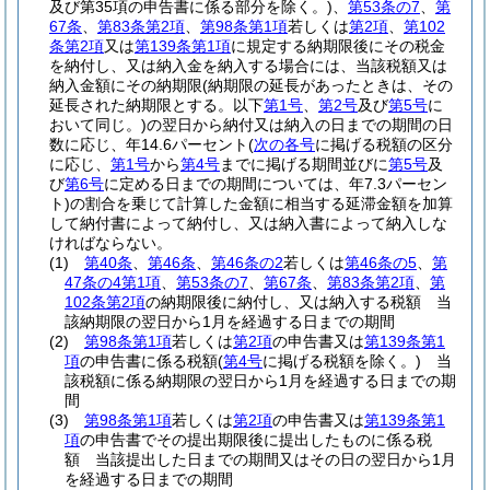
及び第35項の申告書に係る部分を除く。)
、
第53条の7
、
第
67条
、
第83条第2項
、
第98条第1項
若しくは
第2項
、
第102
条第2項
又は
第139条第1項
に規定する納期限後にその税金
を納付し、又は納入金を納入する場合には、当該税額又は
納入金額にその納期限
(納期限の延長があったときは、その
延長された納期限とする。以下
第1号
、
第2号
及び
第5号
に
おいて同じ。)
の翌日から納付又は納入の日までの期間の日
数に応じ、年14.6パーセント
(
次の各号
に掲げる税額の区分
に応じ、
第1号
から
第4号
までに掲げる期間並びに
第5号
及
び
第6号
に定める日までの期間については、年7.3パーセン
ト)
の割合を乗じて計算した金額に相当する延滞金額を加算
して納付書によって納付し、又は納入書によって納入しな
ければならない。
(1)
第40条
、
第46条
、
第46条の2
若しくは
第46条の5
、
第
47条の4第1項
、
第53条の7
、
第67条
、
第83条第2項
、
第
102条第2項
の納期限後に納付し、又は納入する税額 当
該納期限の翌日から1月を経過する日までの期間
(2)
第98条第1項
若しくは
第2項
の申告書又は
第139条第1
項
の申告書に係る税額
(
第4号
に掲げる税額を除く。)
当
該税額に係る納期限の翌日から1月を経過する日までの期
間
(3)
第98条第1項
若しくは
第2項
の申告書又は
第139条第1
項
の申告書でその提出期限後に提出したものに係る税
額 当該提出した日までの期間又はその日の翌日から1月
を経過する日までの期間