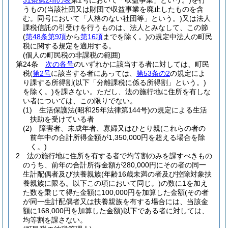
31条第2項の表
第1号において「収益事業」という。)
を行
うもの
(当該社団又は財団で収益事業を廃止したものを含
む。同号において「人格のない社団等」という。)
又は法人
課税信託の引受けを行うものは、法人とみなして、この節
(
第48条第9項
から
第16項
までを除く。)
の規定中法人の町民
税に関する規定を適用する。
(個人の町民税の非課税の範囲)
第24条
次の各号
のいずれかに該当する者に対しては、町民
税
(
第2号
に該当する者にあっては、
第53条の2
の規定によ
り課する所得割
(以下「分離課税に係る所得割」という。)
を除く。)
を課さない。
ただし、法の施行地に住所を有しな
い者については、この限りでない。
(1)
生活保護法
(昭和25年法律第144号)
の規定による生活
扶助を受けている者
(2)
障害者、未成年者、寡婦又はひとり親
(これらの者の
前年中の合計所得金額が1,350,000円を超える場合を除
く。)
2
法の施行地に住所を有する者で均等割のみを課すべきもの
のうち、前年の合計所得金額が280,000円にその者の同一
生計配偶者及び扶養親族
(年齢16歳未満の者及び控除対象扶
養親族に限る。以下この項において同じ。)
の数に1を加え
た数を乗じて得た金額に100,000円を加算した金額
(その者
が同一生計配偶者又は扶養親族を有する場合には、当該金
額に168,000円を加算した金額)
以下である者に対しては、
均等割を課さない。