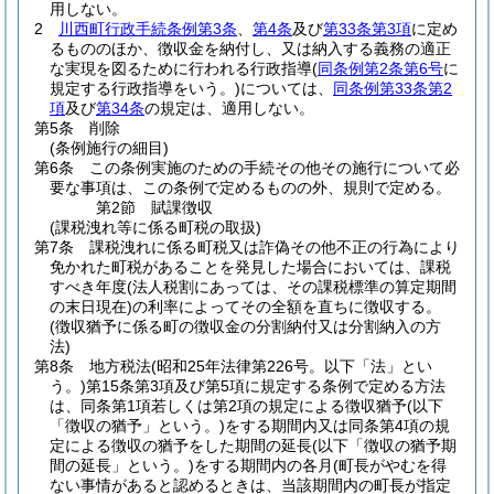
用しない。
2
川西町行政手続条例第3条
、
第4条
及び
第33条第3項
に定め
るもののほか、徴収金を納付し、又は納入する義務の適正
な実現を図るために行われる行政指導
(
同条例第2条第6号
に
規定する行政指導をいう。)
については、
同条例第33条第2
項
及び
第34条
の規定は、適用しない。
第5条
削除
(条例施行の細目)
第6条
この条例実施のための手続その他その施行について必
要な事項は、この条例で定めるものの外、規則で定める。
第2節
賦課徴収
(課税洩れ等に係る町税の取扱)
第7条
課税洩れに係る町税又は詐偽その他不正の行為により
免かれた町税があることを発見した場合においては、課税
すべき年度
(法人税割にあっては、その課税標準の算定期間
の末日現在)
の利率によってその全額を直ちに徴収する。
(徴収猶予に係る町の徴収金の分割納付又は分割納入の方
法)
第8条
地方税法
(昭和25年法律第226号。以下「法」とい
う。)
第15条第3項及び第5項に規定する条例で定める方法
は、同条第1項若しくは第2項の規定による徴収猶予
(以下
「徴収の猶予」という。)
をする期間内又は同条第4項の規
定による徴収の猶予をした期間の延長
(以下「徴収の猶予期
間の延長」という。)
をする期間内の各月
(町長がやむを得
ない事情があると認めるときは、当該期間内の町長が指定