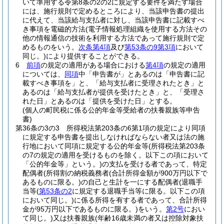
いて準用する令第8条の2の2に規定する要件を満たす場合
には、施行規則で定めるところにより、当該申告書の提出
に代えて、当該給与支払者に対し、当該申告書に記載すべ
き事項を電磁的方法
(電子情報処理組織を使用する方法その
他の情報通信の技術を利用する方法であって施行規則で定
めるものをいう。
次条第4項
及び
第53条の9第3項
において
同じ。)
により提供することができる。
6
前項
の規定の適用がある場合における
第4項
の規定の適用
については、
同項
中「申告書が」とあるのは「申告書に記
載すべき事項を」と、「給与支払者に受理されたとき」と
あるのは「給与支払者が提供を受けたとき」と、「受理さ
れた日」とあるのは「提供を受けた日」とする。
(個人の町民税に係る公的年金等受給者の扶養親族等申告
書)
第36条の3の3
所得税法第203条の6第1項の規定により同項
に規定する申告書を提出しなければならない者又は法の施
行地において同項に規定する公的年金等
(所得税法第203条
の7の規定の適用を受けるものを除く。以下この項において
「公的年金等」という。)
の支払を受ける者であって、特定
配偶者
(所得割の納税義務者
(合計所得金額が900万円以下で
あるものに限る。)
の自己と生計を一にする配偶者
(退職手
当等
(
第53条の2
に規定する退職手当等に限る。以下この項
において同じ。)
に係る所得を有する者であって、合計所得
金が95万円以下であるものに限る。)
をいう。
第2号
におい
て同じ。)
又は扶養親族
(年齢16歳未満の者又は控除対象扶