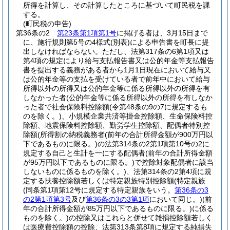
所得を計算し、その計算したところに基づいて町民税を課
する。
(町民税の申告)
第36条の2
第23条第1項第1号
に掲げる者は、3月15日まで
に、施行規則第5号の4様式
(別表)
による申告書を町長に提
出しなければならない。
ただし、法第317条の6第1項又は
第4項の規定により給与支払報告書又は公的年金等支払報告
書を提出する義務がある者から1月1日現在において給与又
は公的年金等の支払を受けている者で前年中において給与
所得以外の所得又は公的年金等に係る所得以外の所得を有
しなかった者
(公的年金等に係る所得以外の所得を有しなか
った者で社会保険料控除額
(令第48条の9の7に規定するも
のを除く。)
、小規模企業共済等掛金控除額、生命保険料控
除額、地震保険料控除額、勤労学生控除額、配偶者特別控
除額
(所得割の納税義務者
(前年の合計所得金額が900万円以
下であるものに限る。)
の法第314条の2第1項第10号の2に
規定する自己と生計を一にする配偶者
(前年の合計所得金額
が95万円以下であるものに限る。)
で控除対象配偶者に該当
しないものに係るものを除く。)
、法第314条の2第4項に規
定する扶養控除額若しくは特定親族特別控除額
(特定親族
(同条第1項第12号に規定する特定親族をいう。
第36条の3
の2第1項第3号
及び
第36条の3の3第1項
において同じ。)
(前
年の合計所得金額が85万円以下であるものに限る。)
に係る
ものを除く。)
の控除又はこれらと併せて雑損控除額若しく
は医療費控除額の控除、法第313条第8項に規定する純損失