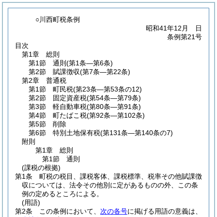
○川西町税条例
昭和41年12月 日
条例第21号
目次
第1章
総則
第1節
通則
(第1条―第6条)
第2節
賦課徴収
(第7条―第22条)
第2章
普通税
第1節
町民税
(第23条―第53条の12)
第2節
固定資産税
(第54条―第79条)
第3節
軽自動車税
(第80条―第91条)
第4節
町たばこ税
(第92条―第102条)
第5節
削除
第6節
特別土地保有税
(第131条―第140条の7)
附則
第1章
総則
第1節
通則
(課税の根拠)
第1条
町税の税目、課税客体、課税標準、税率その他賦課徴
収については、法令その他別に定があるものの外、この条
例の定めるところによる。
(用語)
第2条
この条例において、
次の各号
に掲げる用語の意義は、