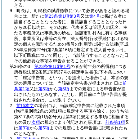
きる。
9
町長は、町民税の賦課徴収について必要があると認める場
合には、新たに
第23条第1項第3号
又は
第4号
に掲げる者に
該当することとなった者に、当該該当することとなった日
から20日以内に、その名称、代表者又は管理人の氏名、主
たる事務所又は事業所の所在、当該市町村内に有する事務
所、事業所又は寮等の所在、法人番号
(行政手続における特
定の個人を識別するための番号の利用等に関する法律
(平成
25年法律第27号)
第2条第16項に規定する法人番号をいう。
以下町民税について同じ。)
、当該該当することとなった日
その他必要な事項を申告させることができる。
第36条の3
第23条第1項第1号
の者が前年分の所得税につき
所得税法第2条第1項第37号の確定申告書
(以下本条におい
て「確定申告書」という。)
を提出した場合には、本節の規
定の適用については、当該確定申告書が提出された日に
前
条第1項
又は
第3項
から
第5項
までの規定による申告書が提
出されたものとみなす。
ただし、同日前に当該申告書が提
出された場合は、この限りでない。
2
前項本文
の場合には、当該確定申告書に記載された事項
(施行規則第2条の3第1項に規定する事項を除く。)
のうち法
第317条の2第1項各号又は第3項に規定する事項に相当する
もの及び
次項
の規定により付記された事項は、
前条第1項
又
は
第3項
から
第5項
までの規定による申告書に記載されたも
のとみなす。