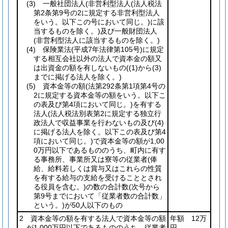
(3)
一般社団法人
(非営利型法人
(法人税法
第2条第9号の2に規定する非営利型法人
をいう。以下この号において同じ。)
に該
当するものを除く。)
及び一般財団法人
(非営利型法人に該当するものを除く。)
(4)
保険業法
(平成7年法律第105号)
に規定
する相互会社以外の法人で資本金の額又
は出資金の額を有しないもの
(
(1)
から
(3)
までに掲げる法人を除く。)
(5)
資本金等の額
(法第292条第1項第4号の
2に規定する資本金等の額をいう。以下こ
の表及び第4項において同じ。)
を有する
法人
(法人税法別表第2に規定する独立行
政法人で収益事業を行わないもの及び
(4)
に掲げる法人を除く。以下この表及び第4
項において同じ。)
で資本金等の額が1,00
0万円以下であるもののうち、町内に有す
る事務所、事業所又は寮等の従業者
(俸
給、給料若しくは賞与又はこれらの性質
を有する給与の支給を受けることとされ
る役員を含む。)
の数の合計数
(次号から
第9号までにおいて「従業者数の合計数」
という。)
が50人以下のもの
2 資本金等の額を有する法人で資本金等の額
年額 12万
が1,000万円以下であるもののうち、従業者
円