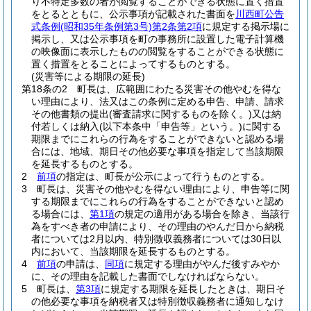
り不特定多数の者が閲覧することができる状態に置く措置
をとるとともに、公示事項が記載された書面を
川西町公告
式条例
(昭和35年条例第3号)
第2条第2項
に規定する掲示場に
掲示し、又は公示事項を町の事務所に設置した電子計算機
の映像面に表示したものの閲覧をすることができる状態に
置く措置をとることによってするものとする。
(災害等による期限の延長)
第18条の2
町長は、広範囲にわたる災害その他やむを得な
い理由により、法又はこの条例に定める申告、申請、請求
その他書類の提出
(審査請求に関するものを除く。)
又は納
付若しくは納入
(以下本条中「申告等」という。)
に関する
期限までにこれらの行為をすることができないと認める場
合には、地域、期日その他必要な事項を指定して当該期限
を延長するものとする。
2
前項
の指定は、町長が公示によって行うものとする。
3
町長は、災害その他やむを得ない理由により、申告等に関
する期限までにこれらの行為をすることができないと認め
る場合には、
第1項
の規定の適用がある場合を除き、当該行
為をすべき者の申請により、その理由のやんだ日から納税
者については2月以内、特別徴収義務者については30日以
内において、当該期限を延長するものとする。
4
前項
の申請は、
同項
に規定する理由がやんだ後すみやか
に、その理由を記載した書面でしなければならない。
5
町長は、
第3項
に規定する期限を延長したときは、期日そ
の他必要な事項を納税者又は特別徴収義務者に通知しなけ