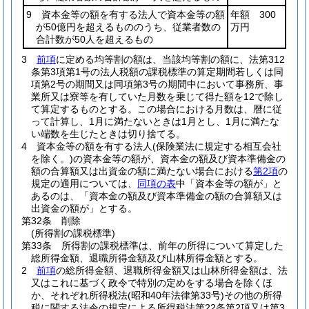
9 資本金等の額を有する法人で資本金等の額
年額 300
が50億円を超えるもののうち、従業者数の
万円
合計数が50人を超えるもの
3
前項
に定める均等割の額は、当該均等割の額に、法第312
条第3項第1号の法人税額の課税標準の算定期間若しくは同
項第2号の期間又は同項第3号の期間中において事務所、事
業所又は寮等を有していた月数を乗じて得た額を12で除し
て算定するものとする。
この場合における月数は、暦に従
って計算し、1月に満たないときは1月とし、1月に満たな
い端数を生じたときは切り捨てる。
4
資本金等の額を有する法人
(保険業法に規定する相互会社
を除く。)
の資本金等の額が、資本金の額及び資本準備金の
額の合算額又は出資金の額に満たない場合における
第2項
の
規定の適用については、
同項の表
中「資本金等の額が」と
あるのは、「資本金の額及び資本準備金の額の合算額又は
出資金の額が」とする。
第32条
削除
(所得割の課税標準)
第33条
所得割の課税標準は、前年の所得について算定した
総所得金額、退職所得金額及び山林所得金額とする。
2
前項
の総所得金額、退職所得金額又は山林所得金額は、法
又はこれに基づく政令で特別の定めをする場合を除くほ
か、それぞれ所得税法
(昭和40年法律第33号)
その他の所得
税に関する法令の規定による所得税法第22条第2項又は第3