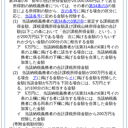
第34条の6
前年の合計所得金額が25,000,000円以下である
所得割の納税義務者については、その者の
第34条の3
の規
定による所得割の額から、
次の各号
に掲げる場合の区分に
応じ、
当該各号
に定める金額を控除する。
(1)
当該納税義務者の
第34条の3第2項
に規定する課税総所
得金額、課税退職所得金額及び課税山林所得金額の合計
額
(以下この条において「合計課税所得金額」という。)
が200万円以下である場合 次に掲げる金額のうちいず
れか少ない金額の100分の3に相当する金額
ア
5万円に、当該納税義務者が法第314条の6第1号イの
表の上欄に掲げる者に該当する場合には、当該納税義
務者に係る同表の下欄に掲げる金額を合算した金額を
加算した金額
イ
当該納税義務者の合計課税所得金額
(2)
当該納税義務者の合計課税所得金額が200万円を超え
る場合
ア
に掲げる金額から
イ
に掲げる金額を控除した
金額
(当該金額が5万円を下回る場合には、5万円とす
る。)
の100分の3に相当する金額
ア
5万円に、当該納税義務者が法第314条の6第1号イの
表の上欄に掲げる者に該当する場合には、当該納税義
務者に係る同表の下欄に掲げる金額を合算した金額を
加算した金額
イ
当該納税義務者の合計課税所得金額から200万円を
控除した金額
(寄附金税額控除)