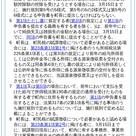
額控除額の控除を受けようとする場合には、3月15日まで
に、施行規則第5号の5様式、第5号の5の2様式又は第5号の
6様式による申告書を町長に提出しなければならない。
5
第1項ただし書
に規定する者
(
第3項
の規定により
第1項
の
申告書を提出する義務を有する者を除く。)
は、前年中にお
いて純損失又は雑損失の金額がある場合には、3月15日ま
でに、
同項
の申告書を町長に提出することができる。
6
町長は、町民税の賦課徴収について必要があると認める場
合には、
第23条第1項第1号
に掲げる者のうち所得税法第
226条第1項若しくは第3項の規定により前年の給与所得若
しくは公的年金等に係る所得に係る源泉徴収票を交付され
るもの又は同条第4項ただし書の規定により給与所得若しく
は公的年金等に係る所得に係る源泉徴収票の交付を受ける
ことができるものに、当該源泉徴収票又はその写しを提出
させることができる。
7
第1項
又は
第5項
の場合において、前年において支払を受
けた給与で所得税法第190条の規定の適用を受けたものを
有する者で町内に住所を有するものが、
第1項
の申告書を提
出するときは、法第317条の2第1項各号に掲げる事項のう
ち施行規則で定めるものについては、施行規則で定める記
載によることができる。
8
町長は、町民税の賦課徴収について必要があると認める場
合には、
第23条第1項第2号
に掲げる者に、3月15日まで
に、賦課期日現在において、町内に有する事務所、事業所
又は家屋敷の所在その他必要な事項を申告させることがで