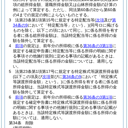
項の総所得金額、退職所得金額又は山林所得金額の計算の
例によって算定する。
ただし、同法第60条の2から第60条
の4までの規定の例によらないものとする。
3
法第23条第1項第15号に規定する特定配当等
(
次項
及び
第
34条の9
において「特定配当等」という。)
(同号ロに掲げる
ものを除く。以下この項において同じ。)
に係る所得を有す
る者に係る総所得金額は、当該特定配当等に係る所得の金
額を除外して算定する。
4
前項
の規定は、前年分の所得税に係る
第36条の3第1項
に
規定する確定申告書に特定配当等に係る所得の明細に関す
る事項その他施行規則に定める事項の記載があるときは、
当該特定配当等に係る所得の金額については、適用しな
い。
5
法第23条第1項第17号に規定する特定株式等譲渡所得金額
(以下この項及び
次項
並びに
第34条の9
において「特定株式
等譲渡所得金額」という。)
に係る所得を有する者に係る総
所得金額は、当該特定株式等譲渡所得金額に係る所得の金
額を除外して算定する。
6
前項
の規定は、前年分の所得税に係る
第36条の3第1項
に
規定する確定申告書に特定株式等譲渡所得金額に係る所得
の明細に関する事項その他施行規則に定める事項の記載が
あるときは、当該特定株式等譲渡所得金額に係る所得の金
額については、適用しない。
第34条
削除