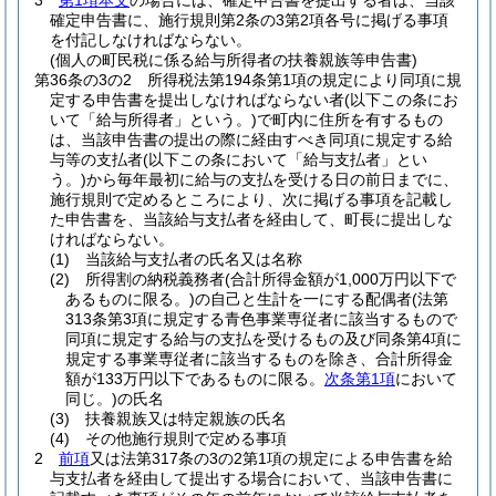
3
第1項本文
の場合には、確定申告書を提出する者は、当該
確定申告書に、施行規則第2条の3第2項各号に掲げる事項
を付記しなければならない。
(個人の町民税に係る給与所得者の扶養親族等申告書)
第36条の3の2
所得税法第194条第1項の規定により同項に規
定する申告書を提出しなければならない者
(以下この条にお
いて「給与所得者」という。)
で町内に住所を有するもの
は、当該申告書の提出の際に経由すべき同項に規定する給
与等の支払者
(以下この条において「給与支払者」とい
う。)
から毎年最初に給与の支払を受ける日の前日までに、
施行規則で定めるところにより、次に掲げる事項を記載し
た申告書を、当該給与支払者を経由して、町長に提出しな
ければならない。
(1)
当該給与支払者の氏名又は名称
(2)
所得割の納税義務者
(合計所得金額が1,000万円以下で
あるものに限る。)
の自己と生計を一にする配偶者
(法第
313条第3項に規定する青色事業専従者に該当するもので
同項に規定する給与の支払を受けるもの及び同条第4項に
規定する事業専従者に該当するものを除き、合計所得金
額が133万円以下であるものに限る。
次条第1項
において
同じ。)
の氏名
(3)
扶養親族又は特定親族の氏名
(4)
その他施行規則で定める事項
2
前項
又は法第317条の3の2第1項の規定による申告書を給
与支払者を経由して提出する場合において、当該申告書に