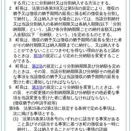
する月)
ごとに分割納付又は分割納入する方法とする。
2
町長は、法第15条第3項又は第5項の規定により、徴収の
猶予又は徴収の猶予期間の延長に係る町の徴収金を分割し
て納付し、又は納入させる場合においては、当該分割納付
又は当該分割納入の各納付期限又は各納入期限
(以下「分割
納期限」という。)
及び各分割納期限ごとの納付金額又は納
入金額
(以下「分納額」という。)
を定めるものとする。
3
町長は、徴収の猶予又は徴収の猶予期間の延長を受けた者
がその納付期限又は納入期限までに納付し、又は納入する
ことができないことにつきやむを得ない理由があると認め
るときは、
前項
の規定により定めた分納額を変更すること
ができる。
4
町長は、
第2項
の規定により分割納期限及び分納額を定め
たときは、その旨、当該分割納期限及び分納額その他必要
な事項を当該徴収の猶予又は当該徴収の猶予期間の延長を
受けた者に通知しなければならない。
5
町長は、
第3項
の規定により分納額を変更したときは、そ
の旨、その変更後の分割納期限及び分納額その他必要な事
項を当該変更を受けた者に通知しなければならない。
(徴収猶予の申請手続等)
第9条
法第15条の2第1項に規定する条例で定める事項は、
次に掲げる事項とする。
(1)
法第15条第1項各号のいずれかに該当する事実がある
こと及びその該当する事実に基づき町の徴収金を一時に
納付し、又は納入することができない事情の詳細