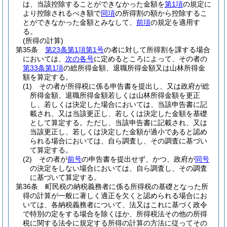
は、当該控除することができなかった金額を
第1項
の規定に
より控除されるべき額で
同項
の所得割の額から控除するこ
とができなかった金額とみなして、
前項
の規定を適用す
る。
(所得の計算)
第35条
第23条第1項第1号
の者に対して所得割を課する場合
においては、
次の各号
に定めるところによって、その者の
第33条第1項
の総所得金額、退職所得金額又は山林所得金
額を算定する。
(1)
その者が所得税に係る申告書を提出し、又は政府が総
所得金額、退職所得金額若しくは山林所得金額を更正
し、若しくは決定した場合においては、当該申告書に記
載され、又は当該更正し、若しくは決定した金額を基礎
として算定する。
ただし、当該申告書に記載され、又は
当該更正し、若しくは決定した金額が過小であると認め
られる場合においては、自ら調査し、その調査に基づい
て算定する。
(2)
その者が
前号
の申告書を提出せず、かつ、政府が
同号
の決定をしない場合においては、自ら調査し、その調査
に基づいて算定する。
第36条
町民税の納税義務者に係る所得税の基礎となった所
得の計算が一般に著しく適正を欠くと認められる場合にお
いては、各納税義務者について、法又はこれに基づく政令
で特別の定をする場合を除くほか、所得税法その他の所得
税に関する法令に規定する所得の計算の方法に従ってその