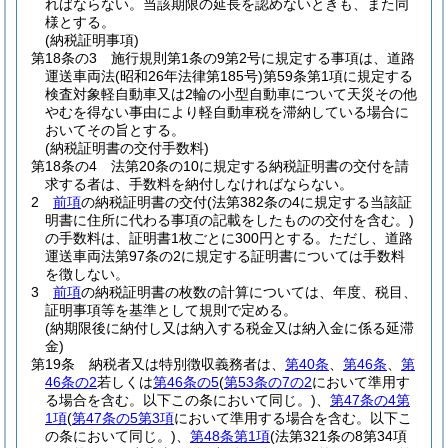
ればならない。
当該期限の延長を認めないときも、また同
様とする。
(納税証明事項)
第18条の3
施行規則第1条の9第2号に規定する事項は、道路
運送車両法
(昭和26年法律第185号)
第59条第1項に規定する
検査対象軽自動車又は2輪の小型自動車について天災その他
やむを得ない事由により軽自動車税を滞納している場合に
おいてその旨とする。
(納税証明書の交付手数料)
第18条の4
法第20条の10に規定する納税証明書の交付を請
求する者は、手数料を納付しなければならない。
2
前項
の納税証明書の交付
(法第382条の4に規定する当該証
明書に住所に代わる事項の記載をしたものの交付を含む。)
の手数料は、証明書1枚ごとに300円とする。
ただし、道路
運送車両法第97条の2に規定する証明書については手数料
を徴しない。
3
前項
の納税証明書の枚数の計算については、年度、税目、
証明事項等を基準として規則で定める。
(納期限後に納付し又は納入する税金又は納入金に係る延滞
金)
第19条
納税者又は特別徴収義務者は、
第40条
、
第46条
、
第
46条の2
若しくは
第46条の5
(
第53条の7の2
において準用す
る場合を含む。以下この条において同じ。)
、
第47条の4第
1項
(
第47条の5第3項
において準用する場合を含む。以下こ
の条において同じ。)
、
第48条第1項
(法第321条の8第34項