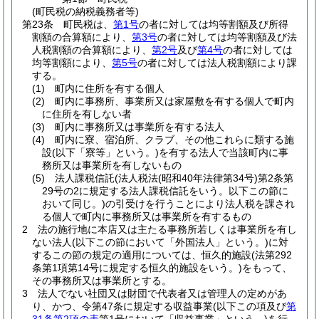
(町民税の納税義務者等)
第23条
町民税は、
第1号
の者に対しては均等割額及び所得
割額の合算額により、
第3号
の者に対しては均等割額及び法
人税割額の合算額により、
第2号
及び
第4号
の者に対しては
均等割額により、
第5号
の者に対しては法人税割額により課
する。
(1)
町内に住所を有する個人
(2)
町内に事務所、事業所又は家屋敷を有する個人で町内
に住所を有しない者
(3)
町内に事務所又は事業所を有する法人
(4)
町内に寮、宿泊所、クラブ、その他これらに類する施
設
(以下「寮等」という。)
を有する法人で当該町内に事
務所又は事業所を有しないもの
(5)
法人課税信託
(法人税法
(昭和40年法律第34号)
第2条第
29号の2に規定する法人課税信託をいう。以下この節に
おいて同じ。)
の引受けを行うことにより法人税を課され
る個人で町内に事務所又は事業所を有するもの
2
法の施行地に本店又は主たる事務所若しくは事業所を有し
ない法人
(以下この節において「外国法人」という。)
に対
するこの節の規定の適用については、恒久的施設
(法第292
条第1項第14号に規定する恒久的施設をいう。)
をもって、
その事務所又は事業所とする。
3
法人でない社団又は財団で代表者又は管理人の定めがあ
り、かつ、令第47条に規定する収益事業
(以下この項及び
第