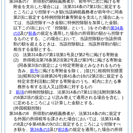
第34条の7
所得割の納税義務者が、前年中に次に掲げる寄
附金を支出した場合には、法第314条の7第1項に規定する
ところにより控除すべき額
(当該納税義務者が前年中に同条
第2項に規定する特例控除対象寄附金を支出した場合にあっ
ては、当該控除すべき金額に特例控除額を加算した金額。
以下この項において「控除額」という。)
をその者の
第34条
の3
及び
前条
の規定を適用した場合の所得割の額から控除す
るものとする。
この場合において、当該控除額が当該所得
割の額を超えるときは、当該控除額は、当該所得割の額に
相当する金額とする。
(1)
法第314条の7第1項第1号及び第2号に掲げる寄附金
(2)
所得税法第78条第2項第2号及び第3号に掲げる寄附金
(同条第3項の規定により特定寄附金とみなされるものを
含み、
前号
に掲げる寄附金を除く。)
並びに租税特別措置
法
(昭和32年法律第26号)
第41条の18の2第2項に規定する
特定非営利活動に関する寄附金のうち、町内に主たる事
務所を有する法人又は団体に対するもの
2
前項
の特例控除額は、法第314条の7第11項
(法附則第5条
の6第2項の規定により読み替えて適用される場合を含む。)
に定めるところにより計算した金額とする。
(外国税額控除)
第34条の8
所得割の納税義務者が、法第314条の8に規定す
る外国の所得税等を課された場合においては、法第314条
の8及び令第48条の9の2に規定するところにより控除すべ
き額を、
第34条の3
及び
前2条
の規定を適用した場合の所得