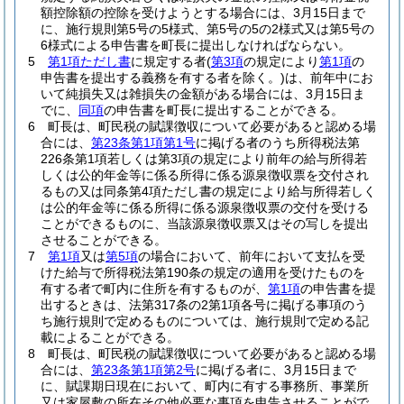
額控除額の控除を受けようとする場合には、3月15日まで
に、施行規則第5号の5様式、第5号の5の2様式又は第5号の
6様式による申告書を町長に提出しなければならない。
5
第1項ただし書
に規定する者
(
第3項
の規定により
第1項
の
申告書を提出する義務を有する者を除く。)
は、前年中にお
いて純損失又は雑損失の金額がある場合には、3月15日ま
でに、
同項
の申告書を町長に提出することができる。
6
町長は、町民税の賦課徴収について必要があると認める場
合には、
第23条第1項第1号
に掲げる者のうち所得税法第
226条第1項若しくは第3項の規定により前年の給与所得若
しくは公的年金等に係る所得に係る源泉徴収票を交付され
るもの又は同条第4項ただし書の規定により給与所得若しく
は公的年金等に係る所得に係る源泉徴収票の交付を受ける
ことができるものに、当該源泉徴収票又はその写しを提出
させることができる。
7
第1項
又は
第5項
の場合において、前年において支払を受
けた給与で所得税法第190条の規定の適用を受けたものを
有する者で町内に住所を有するものが、
第1項
の申告書を提
出するときは、法第317条の2第1項各号に掲げる事項のう
ち施行規則で定めるものについては、施行規則で定める記
載によることができる。
8
町長は、町民税の賦課徴収について必要があると認める場
合には、
第23条第1項第2号
に掲げる者に、3月15日まで
に、賦課期日現在において、町内に有する事務所、事業所
又は家屋敷の所在その他必要な事項を申告させることがで