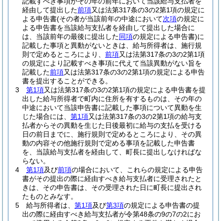
記載すべき事項がその年の前年において当該給与支払者を
経由して提出した
前項
又は法第317条の3の2第1項の規定に
よる申告書
(その者が当該前年の中途において
次項
の規定に
よる申告書を当該給与支払者を経由して提出した場合に
は、当該前年の最後に提出した
同項
の規定による申告書)
に
記載した事項と異動がないときは、給与所得者は、施行規
則で定めるところにより、
前項
又は法第317条の3の2第1項
の規定により記載すべき事項に代えて当該異動がない旨を
記載した
前項
又は法第317条の3の2第1項の規定による申告
書を提出することができる。
3
第1項
又は法第317条の3の2第1項の規定による申告書を提
出した給与所得者で町内に住所を有するものは、その年の
中途において当該申告書に記載した事項について異動を生
じた場合には、
第1項
又は法第317条の3の2第1項の給与支
払者からその異動を生じた日後最初に給与の支払を受ける
日の前日までに、施行規則で定めるところにより、その異
動の内容その他施行規則で定める事項を記載した申告書
を、当該給与支払者を経由して、町長に提出しなければな
らない。
4
第1項
及び
前項
の場合において、これらの規定による申告
書がその提出の際に経由すべき給与支払者に受理されたと
きは、その申告書は、その受理された日に町長に提出され
たものとみなす。
5
給与所得者は、
第1項
及び
第3項
の規定による申告書の提
出の際に経由すべき給与支払者が令第48条の9の7の2にお