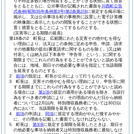
り不特定多数の者が閲覧することができる状態に置く措置
をとるとともに、公示事項が記載された書面を
川西町公告
式条例
(昭和35年条例第3号)
第2条第2項
に規定する掲示場に
掲示し、又は公示事項を町の事務所に設置した電子計算機
の映像面に表示したものの閲覧をすることができる状態に
置く措置をとることによってするものとする。
(災害等による期限の延長)
第18条の2
町長は、広範囲にわたる災害その他やむを得な
い理由により、法又はこの条例に定める申告、申請、請求
その他書類の提出
(審査請求に関するものを除く。)
又は納
付若しくは納入
(以下本条中「申告等」という。)
に関する
期限までにこれらの行為をすることができないと認める場
合には、地域、期日その他必要な事項を指定して当該期限
を延長するものとする。
2
前項
の指定は、町長が公示によって行うものとする。
3
町長は、災害その他やむを得ない理由により、申告等に関
する期限までにこれらの行為をすることができないと認め
る場合には、
第1項
の規定の適用がある場合を除き、当該行
為をすべき者の申請により、その理由のやんだ日から納税
者については2月以内、特別徴収義務者については30日以
内において、当該期限を延長するものとする。
4
前項
の申請は、
同項
に規定する理由がやんだ後すみやか
に、その理由を記載した書面でしなければならない。
5
町長は、
第3項
に規定する期限を延長したときは、期日そ
の他必要な事項を納税者又は特別徴収義務者に通知しなけ