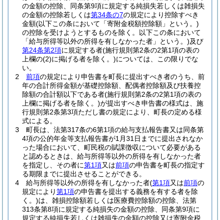
の金額の控除、同条第9項に規定する純損失若しくは雑損失
の金額の控除若しくは
第34条の7
の規定により控除すべき
金額
(以下この条において「寄附金税額控除額」という。)
の控除を受けようとするものを除く。以下この条において
「給与所得等以外の所得を有しなかった者」という。)
及び
第24条第2項
に規定する者
(施行規則第2条の2第1項の表の
上欄の
(2)
に掲げる者を除く。)
については、この限りでな
い。
2
前項
の規定により申告書を町長に提出すべき者のうち、前
年の合計所得金額が基礎控除額、配偶者控除額及び扶養控
除額の合計額以下である者
(施行規則第2条の2第1項の表の
上欄に掲げる者を除く。)
が提出すべき申告書の様式は、施
行規則第2条第3項ただし書の規定により、町長の定める様
式による。
3
町長は、法第317条の6第1項の給与支払報告書又は同条第
4項の公的年金等支払報告書が1月31日までに提出されなか
った場合において、町民税の賦課徴収について必要がある
と認めるときは、給与所得等以外の所得を有しなかった者
を指定し、その者に
第1項
又は
前項
の申告書を町長の指定す
る期限までに提出させることができる。
4
給与所得等以外の所得を有しなかった者
(
第1項
又は
前項
の
規定により
第1項
の申告書を提出する義務を有する者を除
く。)
は、雑損控除額若しくは医療費控除額の控除、法第
313条第8項に規定する純損失の金額の控除、同条第9項に
規定する純損失若しくは雑損失の金額の控除又は寄附金税