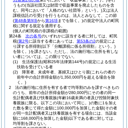
31条第2項の表
第1号において「収益事業」という。)
を行
うもの
(当該社団又は財団で収益事業を廃止したものを含
む。同号において「人格のない社団等」という。)
又は法人
課税信託の引受けを行うものは、法人とみなして、この節
(
第48条第9項
から
第16項
までを除く。)
の規定中法人の町民
税に関する規定を適用する。
(個人の町民税の非課税の範囲)
第24条
次の各号
のいずれかに該当する者に対しては、町民
税
(
第2号
に該当する者にあっては、
第53条の2
の規定によ
り課する所得割
(以下「分離課税に係る所得割」という。)
を除く。)
を課さない。
ただし、法の施行地に住所を有しな
い者については、この限りでない。
(1)
生活保護法
(昭和25年法律第144号)
の規定による生活
扶助を受けている者
(2)
障害者、未成年者、寡婦又はひとり親
(これらの者の
前年中の合計所得金額が1,350,000円を超える場合を除
く。)
2
法の施行地に住所を有する者で均等割のみを課すべきもの
のうち、前年の合計所得金額が280,000円にその者の同一
生計配偶者及び扶養親族
(年齢16歳未満の者及び控除対象扶
養親族に限る。以下この項において同じ。)
の数に1を加え
た数を乗じて得た金額に100,000円を加算した金額
(その者
が同一生計配偶者又は扶養親族を有する場合には、当該金
額に168,000円を加算した金額)
以下である者に対しては、
均等割を課さない。