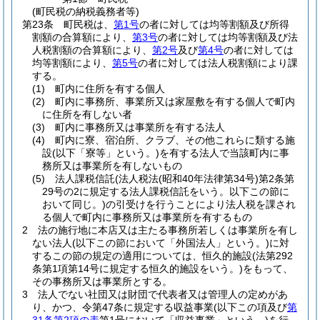
(町民税の納税義務者等)
第23条
町民税は、
第1号
の者に対しては均等割額及び所得
割額の合算額により、
第3号
の者に対しては均等割額及び法
人税割額の合算額により、
第2号
及び
第4号
の者に対しては
均等割額により、
第5号
の者に対しては法人税割額により課
する。
(1)
町内に住所を有する個人
(2)
町内に事務所、事業所又は家屋敷を有する個人で町内
に住所を有しない者
(3)
町内に事務所又は事業所を有する法人
(4)
町内に寮、宿泊所、クラブ、その他これらに類する施
設
(以下「寮等」という。)
を有する法人で当該町内に事
務所又は事業所を有しないもの
(5)
法人課税信託
(法人税法
(昭和40年法律第34号)
第2条第
29号の2に規定する法人課税信託をいう。以下この節に
おいて同じ。)
の引受けを行うことにより法人税を課され
る個人で町内に事務所又は事業所を有するもの
2
法の施行地に本店又は主たる事務所若しくは事業所を有し
ない法人
(以下この節において「外国法人」という。)
に対
するこの節の規定の適用については、恒久的施設
(法第292
条第1項第14号に規定する恒久的施設をいう。)
をもって、
その事務所又は事業所とする。
3
法人でない社団又は財団で代表者又は管理人の定めがあ
り、かつ、令第47条に規定する収益事業
(以下この項及び
第