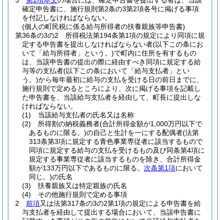
3
第1項本文
の場合には、確定申告書を提出する者は、当該
確定申告書に、施行規則第2条の3第2項各号に掲げる事項
を付記しなければならない。
(個人の町民税に係る給与所得者の扶養親族等申告書)
第36条の3の2
所得税法第194条第1項の規定により同項に規
定する申告書を提出しなければならない者
(以下この条にお
いて「給与所得者」という。)
で町内に住所を有するもの
は、当該申告書の提出の際に経由すべき同項に規定する給
与等の支払者
(以下この条において「給与支払者」とい
う。)
から毎年最初に給与の支払を受ける日の前日までに、
施行規則で定めるところにより、次に掲げる事項を記載し
た申告書を、当該給与支払者を経由して、町長に提出しな
ければならない。
(1)
当該給与支払者の氏名又は名称
(2)
所得割の納税義務者
(合計所得金額が1,000万円以下で
あるものに限る。)
の自己と生計を一にする配偶者
(法第
313条第3項に規定する青色事業専従者に該当するもので
同項に規定する給与の支払を受けるもの及び同条第4項に
規定する事業専従者に該当するものを除き、合計所得金
額が133万円以下であるものに限る。
次条第1項
において
同じ。)
の氏名
(3)
扶養親族又は特定親族の氏名
(4)
その他施行規則で定める事項
2
前項
又は法第317条の3の2第1項の規定による申告書を給
与支払者を経由して提出する場合において、当該申告書に