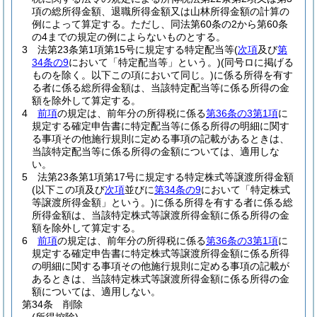
項の総所得金額、退職所得金額又は山林所得金額の計算の
例によって算定する。
ただし、同法第60条の2から第60条
の4までの規定の例によらないものとする。
3
法第23条第1項第15号に規定する特定配当等
(
次項
及び
第
34条の9
において「特定配当等」という。)
(同号ロに掲げる
ものを除く。以下この項において同じ。)
に係る所得を有す
る者に係る総所得金額は、当該特定配当等に係る所得の金
額を除外して算定する。
4
前項
の規定は、前年分の所得税に係る
第36条の3第1項
に
規定する確定申告書に特定配当等に係る所得の明細に関す
る事項その他施行規則に定める事項の記載があるときは、
当該特定配当等に係る所得の金額については、適用しな
い。
5
法第23条第1項第17号に規定する特定株式等譲渡所得金額
(以下この項及び
次項
並びに
第34条の9
において「特定株式
等譲渡所得金額」という。)
に係る所得を有する者に係る総
所得金額は、当該特定株式等譲渡所得金額に係る所得の金
額を除外して算定する。
6
前項
の規定は、前年分の所得税に係る
第36条の3第1項
に
規定する確定申告書に特定株式等譲渡所得金額に係る所得
の明細に関する事項その他施行規則に定める事項の記載が
あるときは、当該特定株式等譲渡所得金額に係る所得の金
額については、適用しない。
第34条
削除