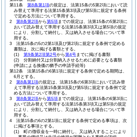
第11条
第8条第1項
の規定は、法第15条の5第2項において読
み替えて準用する法第15条第3項及び第5項に規定する条例
で定める方法について準用する。
2
第8条第2項
から
第5項
までの規定は、法第15条の5第2項に
おいて読み替えて準用する法第15条第3項又は第5項の規定
により、分割して納付し、又は納入させる場合について準
用する。
3
法第15条の5の2第1項及び第2項に規定する条例で定める
書類は、次に掲げる書類とする。
(1)
第9条第2項第2号
から
第4号
までに掲げる書類
(2)
分割納付又は分割納入させるために必要となる書類
(申請による換価の猶予の申請手続等)
第12条
法第15条の6第1項に規定する条例で定める期間は、
6月とする。
2
第8条第1項
の規定は、法第15条の6第3項において読み替
えて準用する法第15条第3項及び第5項に規定する条例で定
める方法について準用する。
3
第8条第2項
から
第5項
までの規定は、法第15条の6第3項に
おいて読み替えて準用する法第15条第3項又は第5項の規定
により、分割して納付し、又は納入させる場合について準
用する。
4
法第15条の6の2第1項に規定する条例で定める事項は、次
に掲げる事項とする。
(1)
町の徴収金を一時に納付し、又は納入することにより