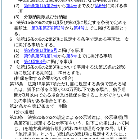
事業の継続又は生活の維持が困難となる事情の詳細
(2)
第9条第1項第2号
から
第4号
まで及び
第6号
に掲げる事
項
(3)
分割納期限及び分納額
5
法第15条の6の2第1項及び第2項に規定する条例で定める
書類は、
第9条第2項第2号
から
第4号
までに掲げる書類とす
る。
6
法第15条の6の2第2項に規定する条例で定める事項は、次
に掲げる事項とする。
(1)
第9条第1項第6号
に掲げる事項
(2)
第9条第5項第1号
から
第3号
までに掲げる事項
(3)
第4項第3号
に掲げる事項
7
法第15条の6の2第3項において準用する法第15条の2第8
項に規定する期間は、20日とする。
(担保を徴する必要がない場合)
第13条
法第16条第1項ただし書に規定する条例で定める場
合は、猶予に係る金額が100万円以下である場合、猶予期
間が3月以内である場合又は担保を徴することができない特
別の事情がある場合とする。
第14条から第17条まで
削除
(公示送達)
第18条
法第20条の2の規定による公示送達は、公示事項
(同
条第2項に規定する公示事項をいう。以下この条において同
じ。)
を地方税法施行規則
(昭和29年総理府令第23号。以下
「施行規則」という。)
第1条の8第1項に規定する方法によ