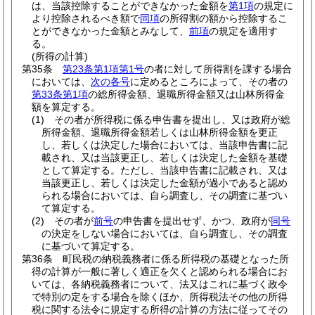
は、当該控除することができなかった金額を
第1項
の規定に
より控除されるべき額で
同項
の所得割の額から控除するこ
とができなかった金額とみなして、
前項
の規定を適用す
る。
(所得の計算)
第35条
第23条第1項第1号
の者に対して所得割を課する場合
においては、
次の各号
に定めるところによって、その者の
第33条第1項
の総所得金額、退職所得金額又は山林所得金
額を算定する。
(1)
その者が所得税に係る申告書を提出し、又は政府が総
所得金額、退職所得金額若しくは山林所得金額を更正
し、若しくは決定した場合においては、当該申告書に記
載され、又は当該更正し、若しくは決定した金額を基礎
として算定する。
ただし、当該申告書に記載され、又は
当該更正し、若しくは決定した金額が過小であると認め
られる場合においては、自ら調査し、その調査に基づい
て算定する。
(2)
その者が
前号
の申告書を提出せず、かつ、政府が
同号
の決定をしない場合においては、自ら調査し、その調査
に基づいて算定する。
第36条
町民税の納税義務者に係る所得税の基礎となった所
得の計算が一般に著しく適正を欠くと認められる場合にお
いては、各納税義務者について、法又はこれに基づく政令
で特別の定をする場合を除くほか、所得税法その他の所得
税に関する法令に規定する所得の計算の方法に従ってその