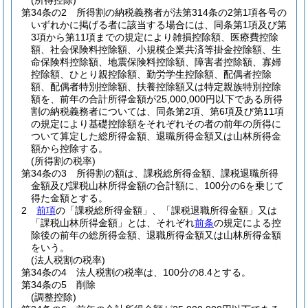
(所得控除)
第34条の2
所得割の納税義務者が法第314条の2第1項各号の
いずれかに掲げる者に該当する場合には、同条第1項及び第
3項から第11項までの規定により雑損控除額、医療費控除
額、社会保険料控除額、小規模企業共済等掛金控除額、生
命保険料控除額、地震保険料控除額、障害者控除額、寡婦
控除額、ひとり親控除額、勤労学生控除額、配偶者控除
額、配偶者特別控除額、扶養控除額又は特定親族特別控除
額を、前年の合計所得金額が25,000,000円以下である所得
割の納税義務者については、同条第2項、第6項及び第11項
の規定により基礎控除額をそれぞれその者の前年の所得に
ついて算定した総所得金額、退職所得金額又は山林所得金
額から控除する。
(所得割の税率)
第34条の3
所得割の額は、課税総所得金額、課税退職所得
金額及び課税山林所得金額の合計額に、100分の6を乗じて
得た金額とする。
2
前項
の「課税総所得金額」、「課税退職所得金額」又は
「課税山林所得金額」とは、それぞれ
前条
の規定による控
除後の前年の総所得金額、退職所得金額又は山林所得金額
をいう。
(法人税割の税率)
第34条の4
法人税割の税率は、100分の8.4とする。
第34条の5
削除
(調整控除)