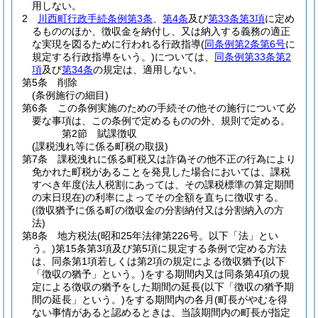
用しない。
2
川西町行政手続条例第3条
、
第4条
及び
第33条第3項
に定め
るもののほか、徴収金を納付し、又は納入する義務の適正
な実現を図るために行われる行政指導
(
同条例第2条第6号
に
規定する行政指導をいう。)
については、
同条例第33条第2
項
及び
第34条
の規定は、適用しない。
第5条
削除
(条例施行の細目)
第6条
この条例実施のための手続その他その施行について必
要な事項は、この条例で定めるものの外、規則で定める。
第2節
賦課徴収
(課税洩れ等に係る町税の取扱)
第7条
課税洩れに係る町税又は詐偽その他不正の行為により
免かれた町税があることを発見した場合においては、課税
すべき年度
(法人税割にあっては、その課税標準の算定期間
の末日現在)
の利率によってその全額を直ちに徴収する。
(徴収猶予に係る町の徴収金の分割納付又は分割納入の方
法)
第8条
地方税法
(昭和25年法律第226号。以下「法」とい
う。)
第15条第3項及び第5項に規定する条例で定める方法
は、同条第1項若しくは第2項の規定による徴収猶予
(以下
「徴収の猶予」という。)
をする期間内又は同条第4項の規
定による徴収の猶予をした期間の延長
(以下「徴収の猶予期
間の延長」という。)
をする期間内の各月
(町長がやむを得
ない事情があると認めるときは、当該期間内の町長が指定