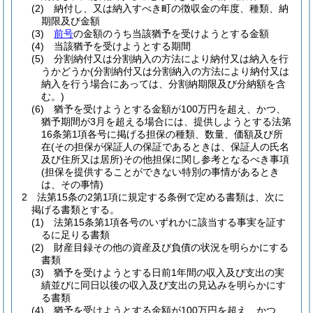
(2)
納付し、又は納入すべき町の徴収金の年度、種類、納
期限及び金額
(3)
前号
の金額のうち当該猶予を受けようとする金額
(4)
当該猶予を受けようとする期間
(5)
分割納付又は分割納入の方法により納付又は納入を行
うかどうか
(分割納付又は分割納入の方法により納付又は
納入を行う場合にあっては、分割納期限及び分納額を含
む。)
(6)
猶予を受けようとする金額が100万円を超え、かつ、
猶予期間が3月を超える場合には、提供しようとする法第
16条第1項各号に掲げる担保の種類、数量、価額及び所
在
(その担保が保証人の保証であるときは、保証人の氏名
及び住所又は居所)
その他担保に関し参考となるべき事項
(担保を提供することができない特別の事情があるとき
は、その事情)
2
法第15条の2第1項に規定する条例で定める書類は、次に
掲げる書類とする。
(1)
法第15条第1項各号のいずれかに該当する事実を証す
るに足りる書類
(2)
財産目録その他の資産及び負債の状況を明らかにする
書類
(3)
猶予を受けようとする日前1年間の収入及び支出の実
績並びに同日以後の収入及び支出の見込みを明らかにす
る書類
(4)
猶予を受けようとする金額が100万円を超え、かつ、