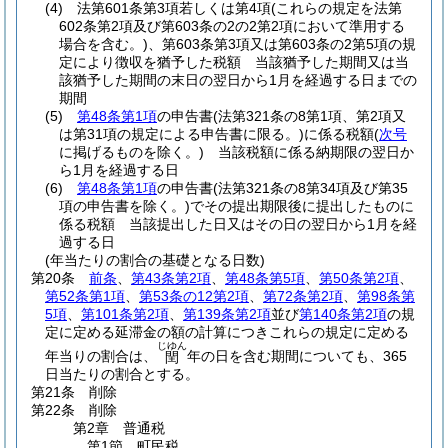
(4)
法第601条第3項若しくは第4項
(これらの規定を法第
602条第2項及び第603条の2の2第2項において準用する
場合を含む。)
、第603条第3項又は第603条の2第5項の規
定により徴収を猶予した税額 当該猶予した期間又は当
該猶予した期間の末日の翌日から1月を経過する日までの
期間
(5)
第48条第1項
の申告書
(法第321条の8第1項、第2項又
は第31項の規定による申告書に限る。)
に係る税額
(
次号
に掲げるものを除く。)
当該税額に係る納期限の翌日か
ら1月を経過する日
(6)
第48条第1項
の申告書
(法第321条の8第34項及び第35
項の申告書を除く。)
でその提出期限後に提出したものに
係る税額 当該提出した日又はその日の翌日から1月を経
過する日
(年当たりの割合の基礎となる日数)
第20条
前条
、
第43条第2項
、
第48条第5項
、
第50条第2項
、
第52条第1項
、
第53条の12第2項
、
第72条第2項
、
第98条第
5項
、
第101条第2項
、
第139条第2項
並び
第140条第2項
の規
定に定める延滞金の額の計算につきこれらの規定に定める
じゆん
年当りの割合は、
年の日を含む期間についても、365
閏
日当たりの割合とする。
第21条
削除
第22条
削除
第2章
普通税
第1節
町民税