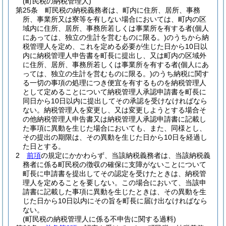
(町民税の納税管理人)
第25条
町民税の納税義務者は、町内に住所、居所、事務
所、事業所又は寮等を有しない場合においては、町内の区
域内に住所、居所、事務所若しくは事業所を有する者
(個人
にあっては、独立の生計を営むものに限る。)
のうちから納
税管理人を定め、これを定める必要が生じた日から10日以
内に納税管理人申告書を町長に提出し、又は町内の区域外
に住所、居所、事務所若しくは事業所を有する者
(個人にあ
っては、独立の生計を営むものに限る。)
のうち納税に関す
る一切の事項の処理につき便宜を有するものを納税管理人
として定めることについて納税管理人承認申請書を町長に
同日から10日以内に提出してその承認を受けなければなら
ない。
納税管理人を変更し、又は変更しようとする場合そ
の他納税管理人申告書又は納税管理人承認申請書に記載し
た事項に異動を生じた場合においても、また、同様とし、
その提出の期限は、その異動を生じた日から10日を経過し
た日とする。
2
前項
の規定にかかわらず、当該納税義務者は、当該納税義
務者に係る町民税の徴収の確保に支障がないことについて
町長に申請書を提出してその認定を受けたときは、納税管
理人を定めることを要しない。
この場合において、当該申
請書に記載した事項に異動を生じたときは、その異動を生
じた日から10日以内にその旨を町長に届け出なければなら
ない。
(町民税の納税管理人に係る不申告に関する過料)