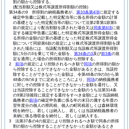
割の額から控除する。
(配当割額又は株式等譲渡所得割額の控除)
第34条の9
所得割の納税義務者が、
第33条第4項
に規定する
確定申告書に記載した特定配当等に係る所得の金額の計算
の基礎となった特定配当等の額について法第2章第1節第5
款の規定により配当割額を課された場合又は
同条第6項
に規
定する確定申告書に記載した特定株式等譲渡所得金額に係
る所得の金額の計算の基礎となった特定株式等譲渡所得金
額について同節第6款の規定により株式等譲渡所得割額を課
された場合には、当該配当割額又は当該株式等譲渡所得割
額に5分の3を乗じて得た金額を、
第34条の3
及び
前3条
の規
定を適用した場合の所得割の額から控除する。
2
前項
の規定により控除されるべき額で
同項
の所得割の額か
ら控除することができなかった金額があるときは、当該控
除することができなかった金額は、令第48条の9の3から第
48条の9の6までに定めるところにより、
同項
の納税義務者
に対しその控除することができなかった金額を還付し、又
は当該控除することができなかった金額のうち法第314条
の9第2項後段に規定する還付をすべき金額により当該納税
義務者の
前項
の確定申告書に係る年の末日の属する年度の
翌年度分の個人の県民税、個人の町民税若しくは森林環境
税を納付し、若しくは納入し、若しくは当該納税義務者の
未納に係る徴収金を納付し、若しくは納入する。
3
法第37条の4の規定により控除されるべき額で同条の所得
割の額から控除することができなかった金額があるとき