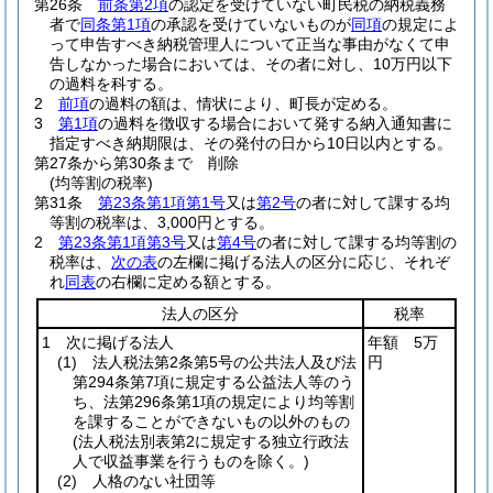
第26条
前条第2項
の認定を受けていない町民税の納税義務
者で
同条第1項
の承認を受けていないものが
同項
の規定によ
って申告すべき納税管理人について正当な事由がなくて申
告しなかった場合においては、その者に対し、10万円以下
の過料を科する。
2
前項
の過料の額は、情状により、町長が定める。
3
第1項
の過料を徴収する場合において発する納入通知書に
指定すべき納期限は、その発付の日から10日以内とする。
第27条から第30条まで
削除
(均等割の税率)
第31条
第23条第1項第1号
又は
第2号
の者に対して課する均
等割の税率は、3,000円とする。
2
第23条第1項第3号
又は
第4号
の者に対して課する均等割の
税率は、
次の表
の左欄に掲げる法人の区分に応じ、それぞ
れ
同表
の右欄に定める額とする。
法人の区分
税率
1 次に掲げる法人
年額 5万
(1)
法人税法第2条第5号の公共法人及び法
円
第294条第7項に規定する公益法人等のう
ち、法第296条第1項の規定により均等割
を課することができないもの以外のもの
(法人税法別表第2に規定する独立行政法
人で収益事業を行うものを除く。)
(2)
人格のない社団等