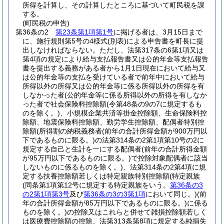
所得を計算し、その計算したところに基づいて町民税を課
する。
(町民税の申告)
第36条の2
第23条第1項第1号
に掲げる者は、3月15日まで
に、施行規則第5号の4様式
(別表)
による申告書を町長に提
出しなければならない。
ただし、法第317条の6第1項又は
第4項の規定により給与支払報告書又は公的年金等支払報告
書を提出する義務がある者から1月1日現在において給与又
は公的年金等の支払を受けている者で前年中において給与
所得以外の所得又は公的年金等に係る所得以外の所得を有
しなかった者
(公的年金等に係る所得以外の所得を有しなか
った者で社会保険料控除額
(令第48条の9の7に規定するも
のを除く。)
、小規模企業共済等掛金控除額、生命保険料控
除額、地震保険料控除額、勤労学生控除額、配偶者特別控
除額
(所得割の納税義務者
(前年の合計所得金額が900万円以
下であるものに限る。)
の法第314条の2第1項第10号の2に
規定する自己と生計を一にする配偶者
(前年の合計所得金額
が95万円以下であるものに限る。)
で控除対象配偶者に該当
しないものに係るものを除く。)
、法第314条の2第4項に規
定する扶養控除額若しくは特定親族特別控除額
(特定親族
(同条第1項第12号に規定する特定親族をいう。
第36条の3
の2第1項第3号
及び
第36条の3の3第1項
において同じ。)
(前
年の合計所得金額が85万円以下であるものに限る。)
に係る
ものを除く。)
の控除又はこれらと併せて雑損控除額若しく
は医療費控除額の控除、法第313条第8項に規定する純損失