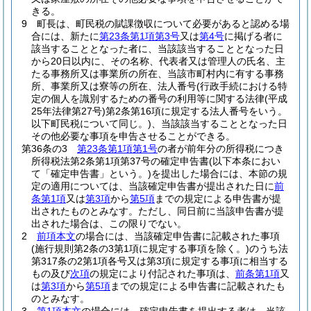
きる。
9
町長は、町民税の賦課徴収について必要があると認める場
合には、新たに
第23条第1項第3号
又は
第4号
に掲げる者に
該当することとなった者に、当該該当することとなった日
から20日以内に、その名称、代表者又は管理人の氏名、主
たる事務所又は事業所の所在、当該市町村内に有する事務
所、事業所又は寮等の所在、法人番号
(行政手続における特
定の個人を識別するための番号の利用等に関する法律
(平成
25年法律第27号)
第2条第16項に規定する法人番号をいう。
以下町民税について同じ。)
、当該該当することとなった日
その他必要な事項を申告させることができる。
第36条の3
第23条第1項第1号
の者が前年分の所得税につき
所得税法第2条第1項第37号の確定申告書
(以下本条におい
て「確定申告書」という。)
を提出した場合には、本節の規
定の適用については、当該確定申告書が提出された日に
前
条第1項
又は
第3項
から
第5項
までの規定による申告書が提
出されたものとみなす。
ただし、同日前に当該申告書が提
出された場合は、この限りでない。
2
前項本文
の場合には、当該確定申告書に記載された事項
(施行規則第2条の3第1項に規定する事項を除く。)
のうち法
第317条の2第1項各号又は第3項に規定する事項に相当する
もの及び
次項
の規定により付記された事項は、
前条第1項
又
は
第3項
から
第5項
までの規定による申告書に記載されたも
のとみなす。