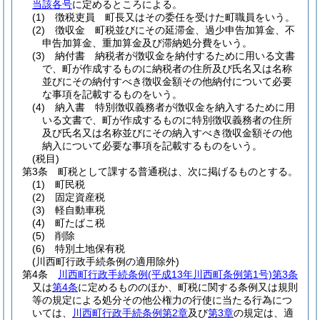
当該各号
に定めるところによる。
(1)
徴税吏員 町長又はその委任を受けた町職員をいう。
(2)
徴収金 町税並びにその延滞金、過少申告加算金、不
申告加算金、重加算金及び滞納処分費をいう。
(3)
納付書 納税者が徴収金を納付するために用いる文書
で、町が作成するものに納税者の住所及び氏名又は名称
並びにその納付すべき徴収金額その他納付について必要
な事項を記載するものをいう。
(4)
納入書 特別徴収義務者が徴収金を納入するために用
いる文書で、町が作成するものに特別徴収義務者の住所
及び氏名又は名称並びにその納入すべき徴収金額その他
納入について必要な事項を記載するものをいう。
(税目)
第3条
町税として課する普通税は、次に掲げるものとする。
(1)
町民税
(2)
固定資産税
(3)
軽自動車税
(4)
町たばこ税
(5)
削除
(6)
特別土地保有税
(川西町行政手続条例の適用除外)
第4条
川西町行政手続条例
(平成13年川西町条例第1号)
第3条
又は
第4条
に定めるもののほか、町税に関する条例又は規則
等の規定による処分その他公権力の行使に当たる行為につ
いては、
川西町行政手続条例第2章
及び
第3章
の規定は、適