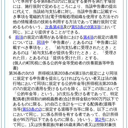
いて準用する令第8条の2の2に規定する要件を満たす場合
には、施行規則で定めるところにより、当該申告書の提出
に代えて、当該給与支払者に対し、当該申告書に記載すべ
き事項を電磁的方法
(電子情報処理組織を使用する方法その
他の情報通信の技術を利用する方法であって施行規則で定
めるものをいう。
次条第4項
及び
第53条の9第3項
において
同じ。)
により提供することができる。
6
前項
の規定の適用がある場合における
第4項
の規定の適用
については、
同項
中「申告書が」とあるのは「申告書に記
載すべき事項を」と、「給与支払者に受理されたとき」と
あるのは「給与支払者が提供を受けたとき」と、「受理さ
れた日」とあるのは「提供を受けた日」とする。
(個人の町民税に係る公的年金等受給者の扶養親族等申告
書)
第36条の3の3
所得税法第203条の6第1項の規定により同項
に規定する申告書を提出しなければならない者又は法の施
行地において同項に規定する公的年金等
(所得税法第203条
の7の規定の適用を受けるものを除く。以下この項において
「公的年金等」という。)
の支払を受ける者であって、特定
配偶者
(所得割の納税義務者
(合計所得金額が900万円以下で
あるものに限る。)
の自己と生計を一にする配偶者
(退職手
当等
(
第53条の2
に規定する退職手当等に限る。以下この項
において同じ。)
に係る所得を有する者であって、合計所得
金が95万円以下であるものに限る。)
をいう。
第2号
におい
て同じ。)
又は扶養親族
(年齢16歳未満の者又は控除対象扶