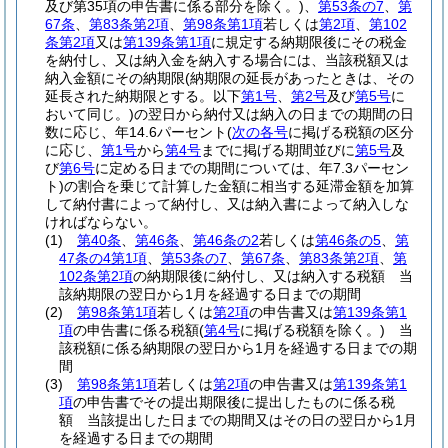
及び第35項の申告書に係る部分を除く。)
、
第53条の7
、
第
67条
、
第83条第2項
、
第98条第1項
若しくは
第2項
、
第102
条第2項
又は
第139条第1項
に規定する納期限後にその税金
を納付し、又は納入金を納入する場合には、当該税額又は
納入金額にその納期限
(納期限の延長があったときは、その
延長された納期限とする。以下
第1号
、
第2号
及び
第5号
に
おいて同じ。)
の翌日から納付又は納入の日までの期間の日
数に応じ、年14.6パーセント
(
次の各号
に掲げる税額の区分
に応じ、
第1号
から
第4号
までに掲げる期間並びに
第5号
及
び
第6号
に定める日までの期間については、年7.3パーセン
ト)
の割合を乗じて計算した金額に相当する延滞金額を加算
して納付書によって納付し、又は納入書によって納入しな
ければならない。
(1)
第40条
、
第46条
、
第46条の2
若しくは
第46条の5
、
第
47条の4第1項
、
第53条の7
、
第67条
、
第83条第2項
、
第
102条第2項
の納期限後に納付し、又は納入する税額 当
該納期限の翌日から1月を経過する日までの期間
(2)
第98条第1項
若しくは
第2項
の申告書又は
第139条第1
項
の申告書に係る税額
(
第4号
に掲げる税額を除く。)
当
該税額に係る納期限の翌日から1月を経過する日までの期
間
(3)
第98条第1項
若しくは
第2項
の申告書又は
第139条第1
項
の申告書でその提出期限後に提出したものに係る税
額 当該提出した日までの期間又はその日の翌日から1月
を経過する日までの期間