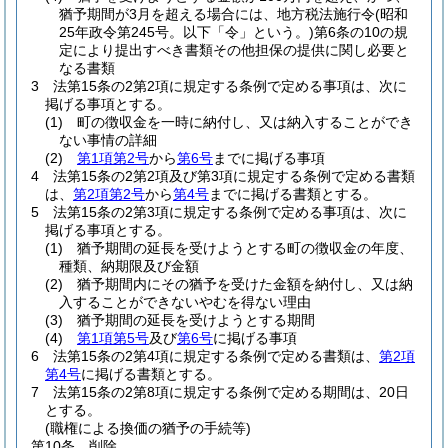
猶予期間が3月を超える場合には、地方税法施行令
(昭和
25年政令第245号。以下「令」という。)
第6条の10の規
定により提出すべき書類その他担保の提供に関し必要と
なる書類
3
法第15条の2第2項に規定する条例で定める事項は、次に
掲げる事項とする。
(1)
町の徴収金を一時に納付し、又は納入することができ
ない事情の詳細
(2)
第1項第2号
から
第6号
までに掲げる事項
4
法第15条の2第2項及び第3項に規定する条例で定める書類
は、
第2項第2号
から
第4号
までに掲げる書類とする。
5
法第15条の2第3項に規定する条例で定める事項は、次に
掲げる事項とする。
(1)
猶予期間の延長を受けようとする町の徴収金の年度、
種類、納期限及び金額
(2)
猶予期間内にその猶予を受けた金額を納付し、又は納
入することができないやむを得ない理由
(3)
猶予期間の延長を受けようとする期間
(4)
第1項第5号
及び
第6号
に掲げる事項
6
法第15条の2第4項に規定する条例で定める書類は、
第2項
第4号
に掲げる書類とする。
7
法第15条の2第8項に規定する条例で定める期間は、20日
とする。
(職権による換価の猶予の手続等)
第10条
削除