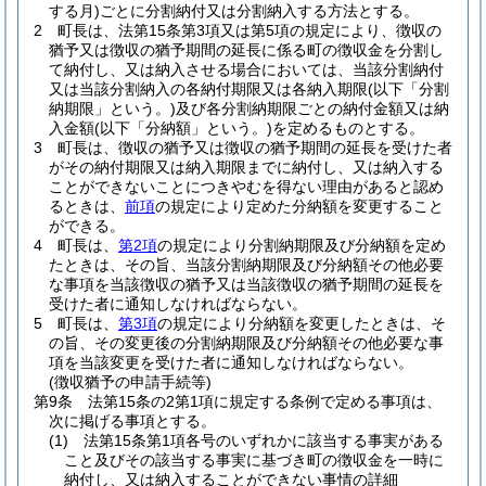
する月)
ごとに分割納付又は分割納入する方法とする。
2
町長は、法第15条第3項又は第5項の規定により、徴収の
猶予又は徴収の猶予期間の延長に係る町の徴収金を分割し
て納付し、又は納入させる場合においては、当該分割納付
又は当該分割納入の各納付期限又は各納入期限
(以下「分割
納期限」という。)
及び各分割納期限ごとの納付金額又は納
入金額
(以下「分納額」という。)
を定めるものとする。
3
町長は、徴収の猶予又は徴収の猶予期間の延長を受けた者
がその納付期限又は納入期限までに納付し、又は納入する
ことができないことにつきやむを得ない理由があると認め
るときは、
前項
の規定により定めた分納額を変更すること
ができる。
4
町長は、
第2項
の規定により分割納期限及び分納額を定め
たときは、その旨、当該分割納期限及び分納額その他必要
な事項を当該徴収の猶予又は当該徴収の猶予期間の延長を
受けた者に通知しなければならない。
5
町長は、
第3項
の規定により分納額を変更したときは、そ
の旨、その変更後の分割納期限及び分納額その他必要な事
項を当該変更を受けた者に通知しなければならない。
(徴収猶予の申請手続等)
第9条
法第15条の2第1項に規定する条例で定める事項は、
次に掲げる事項とする。
(1)
法第15条第1項各号のいずれかに該当する事実がある
こと及びその該当する事実に基づき町の徴収金を一時に
納付し、又は納入することができない事情の詳細