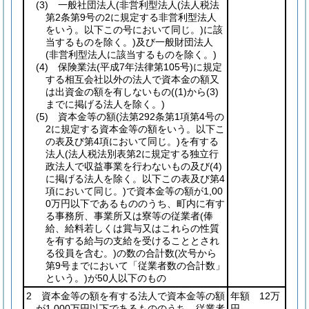
(3)
一般社団法人
(非営利型法人
(法人税法
第2条第9号の2に規定する非営利型法人
をいう。以下この号において同じ。)
に該
当するものを除く。)
及び一般財団法人
(非営利型法人に該当するものを除く。)
(4)
保険業法
(平成7年法律第105号)
に規定
する相互会社以外の法人で資本金の額又
は出資金の額を有しないもの
(
(1)
から
(3)
までに掲げる法人を除く。)
(5)
資本金等の額
(法第292条第1項第4号の
2に規定する資本金等の額をいう。以下こ
の表及び第4項において同じ。)
を有する
法人
(法人税法別表第2に規定する独立行
政法人で収益事業を行わないもの及び
(4)
に掲げる法人を除く。以下この表及び第4
項において同じ。)
で資本金等の額が1,00
0万円以下であるもののうち、町内に有す
る事務所、事業所又は寮等の従業者
(俸
給、給料若しくは賞与又はこれらの性質
を有する給与の支給を受けることとされ
る役員を含む。)
の数の合計数
(次号から
第9号までにおいて「従業者数の合計数」
という。)
が50人以下のもの
2 資本金等の額を有する法人で資本金等の額
年額 12万
が1,000万円以下であるもののうち、従業者
円