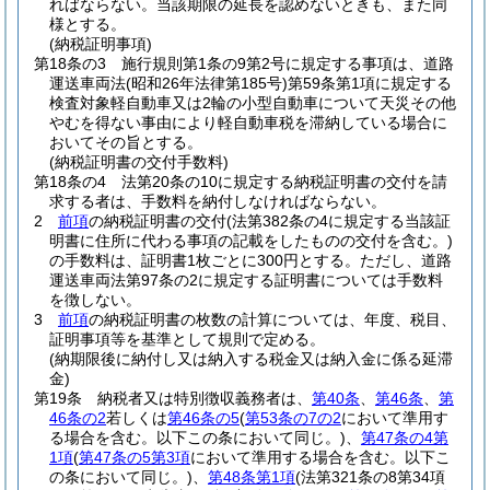
ればならない。
当該期限の延長を認めないときも、また同
様とする。
(納税証明事項)
第18条の3
施行規則第1条の9第2号に規定する事項は、道路
運送車両法
(昭和26年法律第185号)
第59条第1項に規定する
検査対象軽自動車又は2輪の小型自動車について天災その他
やむを得ない事由により軽自動車税を滞納している場合に
おいてその旨とする。
(納税証明書の交付手数料)
第18条の4
法第20条の10に規定する納税証明書の交付を請
求する者は、手数料を納付しなければならない。
2
前項
の納税証明書の交付
(法第382条の4に規定する当該証
明書に住所に代わる事項の記載をしたものの交付を含む。)
の手数料は、証明書1枚ごとに300円とする。
ただし、道路
運送車両法第97条の2に規定する証明書については手数料
を徴しない。
3
前項
の納税証明書の枚数の計算については、年度、税目、
証明事項等を基準として規則で定める。
(納期限後に納付し又は納入する税金又は納入金に係る延滞
金)
第19条
納税者又は特別徴収義務者は、
第40条
、
第46条
、
第
46条の2
若しくは
第46条の5
(
第53条の7の2
において準用す
る場合を含む。以下この条において同じ。)
、
第47条の4第
1項
(
第47条の5第3項
において準用する場合を含む。以下こ
の条において同じ。)
、
第48条第1項
(法第321条の8第34項