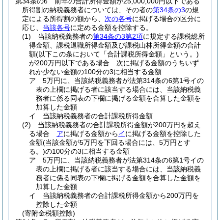
第34条の6
前年の合計所得金額が25,000,000円以下である
所得割の納税義務者については、その者の
第34条の3
の規
定による所得割の額から、
次の各号
に掲げる場合の区分に
応じ、
当該各号
に定める金額を控除する。
(1)
当該納税義務者の
第34条の3第2項
に規定する課税総所
得金額、課税退職所得金額及び課税山林所得金額の合計
額
(以下この条において「合計課税所得金額」という。)
が200万円以下である場合 次に掲げる金額のうちいず
れか少ない金額の100分の3に相当する金額
ア
5万円に、当該納税義務者が法第314条の6第1号イの
表の上欄に掲げる者に該当する場合には、当該納税義
務者に係る同表の下欄に掲げる金額を合算した金額を
加算した金額
イ
当該納税義務者の合計課税所得金額
(2)
当該納税義務者の合計課税所得金額が200万円を超え
る場合
ア
に掲げる金額から
イ
に掲げる金額を控除した
金額
(当該金額が5万円を下回る場合には、5万円とす
る。)
の100分の3に相当する金額
ア
5万円に、当該納税義務者が法第314条の6第1号イの
表の上欄に掲げる者に該当する場合には、当該納税義
務者に係る同表の下欄に掲げる金額を合算した金額を
加算した金額
イ
当該納税義務者の合計課税所得金額から200万円を
控除した金額
(寄附金税額控除)