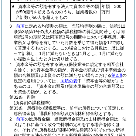
9 資本金等の額を有する法人で資本金等の額
年額 300
が50億円を超えるもののうち、従業者数の
万円
合計数が50人を超えるもの
3
前項
に定める均等割の額は、当該均等割の額に、法第312
条第3項第1号の法人税額の課税標準の算定期間若しくは同
項第2号の期間又は同項第3号の期間中において事務所、事
業所又は寮等を有していた月数を乗じて得た額を12で除し
て算定するものとする。
この場合における月数は、暦に従
って計算し、1月に満たないときは1月とし、1月に満たな
い端数を生じたときは切り捨てる。
4
資本金等の額を有する法人
(保険業法に規定する相互会社
を除く。)
の資本金等の額が、資本金の額及び資本準備金の
額の合算額又は出資金の額に満たない場合における
第2項
の
規定の適用については、
同項の表
中「資本金等の額が」と
あるのは、「資本金の額及び資本準備金の額の合算額又は
出資金の額が」とする。
第32条
削除
(所得割の課税標準)
第33条
所得割の課税標準は、前年の所得について算定した
総所得金額、退職所得金額及び山林所得金額とする。
2
前項
の総所得金額、退職所得金額又は山林所得金額は、法
又はこれに基づく政令で特別の定めをする場合を除くほ
か、それぞれ所得税法
(昭和40年法律第33号)
その他の所得
税に関する法令の規定による所得税法第22条第2項又は第3