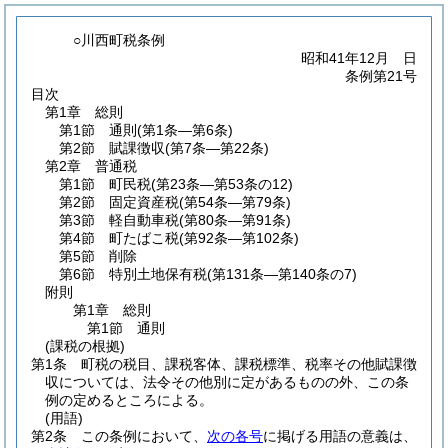
○川西町税条例
昭和41年12月 日
条例第21号
目次
第1章
総則
第1節
通則
(第1条―第6条)
第2節
賦課徴収
(第7条―第22条)
第2章
普通税
第1節
町民税
(第23条―第53条の12)
第2節
固定資産税
(第54条―第79条)
第3節
軽自動車税
(第80条―第91条)
第4節
町たばこ税
(第92条―第102条)
第5節
削除
第6節
特別土地保有税
(第131条―第140条の7)
附則
第1章
総則
第1節
通則
(課税の根拠)
第1条
町税の税目、課税客体、課税標準、税率その他賦課徴
収については、法令その他別に定があるものの外、この条
例の定めるところによる。
(用語)
第2条
この条例において、
次の各号
に掲げる用語の意義は、