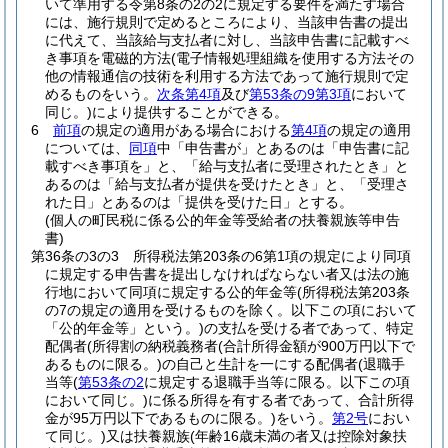
いて準用する令第8条の2の2に規定する要件を満たす場合
には、施行規則で定めるところにより、当該申告書の提出
に代えて、当該給与支払者に対し、当該申告書に記載すべ
き事項を電磁的方法
(電子情報処理組織を使用する方法その
他の情報通信の技術を利用する方法であって施行規則で定
めるものをいう。
次条第4項
及び
第53条の9第3項
において
同じ。)
により提供することができる。
6
前項
の規定の適用がある場合における
第4項
の規定の適用
については、
同項
中「申告書が」とあるのは「申告書に記
載すべき事項を」と、「給与支払者に受理されたとき」と
あるのは「給与支払者が提供を受けたとき」と、「受理さ
れた日」とあるのは「提供を受けた日」とする。
(個人の町民税に係る公的年金等受給者の扶養親族等申告
書)
第36条の3の3
所得税法第203条の6第1項の規定により同項
に規定する申告書を提出しなければならない者又は法の施
行地において同項に規定する公的年金等
(所得税法第203条
の7の規定の適用を受けるものを除く。以下この項において
「公的年金等」という。)
の支払を受ける者であって、特定
配偶者
(所得割の納税義務者
(合計所得金額が900万円以下で
あるものに限る。)
の自己と生計を一にする配偶者
(退職手
当等
(
第53条の2
に規定する退職手当等に限る。以下この項
において同じ。)
に係る所得を有する者であって、合計所得
金が95万円以下であるものに限る。)
をいう。
第2号
におい
て同じ。)
又は扶養親族
(年齢16歳未満の者又は控除対象扶