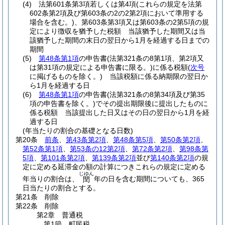
(4)
法第601条第3項若しくは第4項
(これらの規定を法第
602条第2項及び第603条の2の2第2項において準用する
場合を含む。)
、第603条第3項又は第603条の2第5項の規
定により徴収を猶予した税額 当該猶予した期間又は当
該猶予した期間の末日の翌日から1月を経過する日までの
期間
(5)
第48条第1項
の申告書
(法第321条の8第1項、第2項又
は第31項の規定による申告書に限る。)
に係る税額
(
次号
に掲げるものを除く。)
当該税額に係る納期限の翌日か
ら1月を経過する日
(6)
第48条第1項
の申告書
(法第321条の8第34項及び第35
項の申告書を除く。)
でその提出期限後に提出したものに
係る税額 当該提出した日又はその日の翌日から1月を経
過する日
(年当たりの割合の基礎となる日数)
第20条
前条
、
第43条第2項
、
第48条第5項
、
第50条第2項
、
第52条第1項
、
第53条の12第2項
、
第72条第2項
、
第98条第
5項
、
第101条第2項
、
第139条第2項
並び
第140条第2項
の規
定に定める延滞金の額の計算につきこれらの規定に定める
じゆん
年当りの割合は、
年の日を含む期間についても、365
閏
日当たりの割合とする。
第21条
削除
第22条
削除
第2章
普通税
第1節
町民税