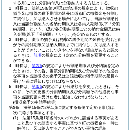
する月)
ごとに分割納付又は分割納入する方法とする。
2
町長は、法第15条第3項又は第5項の規定により、徴収の
猶予又は徴収の猶予期間の延長に係る町の徴収金を分割し
て納付し、又は納入させる場合においては、当該分割納付
又は当該分割納入の各納付期限又は各納入期限
(以下「分割
納期限」という。)
及び各分割納期限ごとの納付金額又は納
入金額
(以下「分納額」という。)
を定めるものとする。
3
町長は、徴収の猶予又は徴収の猶予期間の延長を受けた者
がその納付期限又は納入期限までに納付し、又は納入する
ことができないことにつきやむを得ない理由があると認め
るときは、
前項
の規定により定めた分納額を変更すること
ができる。
4
町長は、
第2項
の規定により分割納期限及び分納額を定め
たときは、その旨、当該分割納期限及び分納額その他必要
な事項を当該徴収の猶予又は当該徴収の猶予期間の延長を
受けた者に通知しなければならない。
5
町長は、
第3項
の規定により分納額を変更したときは、そ
の旨、その変更後の分割納期限及び分納額その他必要な事
項を当該変更を受けた者に通知しなければならない。
(徴収猶予の申請手続等)
第9条
法第15条の2第1項に規定する条例で定める事項は、
次に掲げる事項とする。
(1)
法第15条第1項各号のいずれかに該当する事実がある
こと及びその該当する事実に基づき町の徴収金を一時に
納付し、又は納入することができない事情の詳細