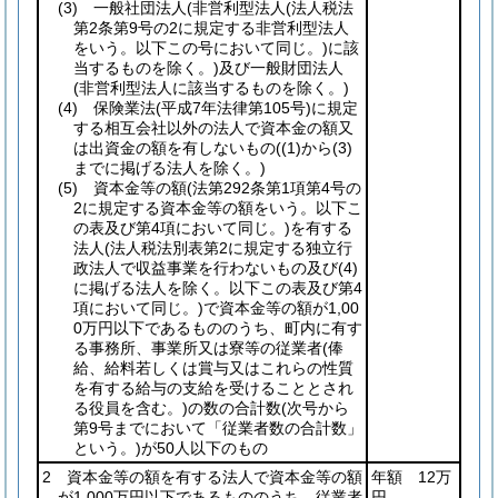
(3)
一般社団法人
(非営利型法人
(法人税法
第2条第9号の2に規定する非営利型法人
をいう。以下この号において同じ。)
に該
当するものを除く。)
及び一般財団法人
(非営利型法人に該当するものを除く。)
(4)
保険業法
(平成7年法律第105号)
に規定
する相互会社以外の法人で資本金の額又
は出資金の額を有しないもの
(
(1)
から
(3)
までに掲げる法人を除く。)
(5)
資本金等の額
(法第292条第1項第4号の
2に規定する資本金等の額をいう。以下こ
の表及び第4項において同じ。)
を有する
法人
(法人税法別表第2に規定する独立行
政法人で収益事業を行わないもの及び
(4)
に掲げる法人を除く。以下この表及び第4
項において同じ。)
で資本金等の額が1,00
0万円以下であるもののうち、町内に有す
る事務所、事業所又は寮等の従業者
(俸
給、給料若しくは賞与又はこれらの性質
を有する給与の支給を受けることとされ
る役員を含む。)
の数の合計数
(次号から
第9号までにおいて「従業者数の合計数」
という。)
が50人以下のもの
2 資本金等の額を有する法人で資本金等の額
年額 12万
が1,000万円以下であるもののうち、従業者
円