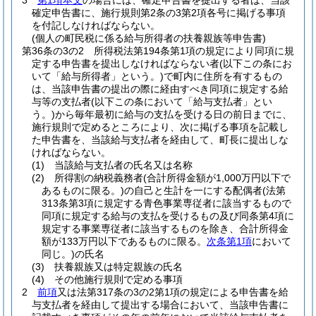
3
第1項本文
の場合には、確定申告書を提出する者は、当該
確定申告書に、施行規則第2条の3第2項各号に掲げる事項
を付記しなければならない。
(個人の町民税に係る給与所得者の扶養親族等申告書)
第36条の3の2
所得税法第194条第1項の規定により同項に規
定する申告書を提出しなければならない者
(以下この条にお
いて「給与所得者」という。)
で町内に住所を有するもの
は、当該申告書の提出の際に経由すべき同項に規定する給
与等の支払者
(以下この条において「給与支払者」とい
う。)
から毎年最初に給与の支払を受ける日の前日までに、
施行規則で定めるところにより、次に掲げる事項を記載し
た申告書を、当該給与支払者を経由して、町長に提出しな
ければならない。
(1)
当該給与支払者の氏名又は名称
(2)
所得割の納税義務者
(合計所得金額が1,000万円以下で
あるものに限る。)
の自己と生計を一にする配偶者
(法第
313条第3項に規定する青色事業専従者に該当するもので
同項に規定する給与の支払を受けるもの及び同条第4項に
規定する事業専従者に該当するものを除き、合計所得金
額が133万円以下であるものに限る。
次条第1項
において
同じ。)
の氏名
(3)
扶養親族又は特定親族の氏名
(4)
その他施行規則で定める事項
2
前項
又は法第317条の3の2第1項の規定による申告書を給
与支払者を経由して提出する場合において、当該申告書に