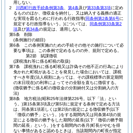
用しない。
2
川西町行政手続条例第3条
、
第4条
及び
第33条第3項
に定め
るもののほか、徴収金を納付し、又は納入する義務の適正
な実現を図るために行われる行政指導
(
同条例第2条第6号
に
規定する行政指導をいう。)
については、
同条例第33条第2
項
及び
第34条
の規定は、適用しない。
第5条
削除
(条例施行の細目)
第6条
この条例実施のための手続その他その施行について必
要な事項は、この条例で定めるものの外、規則で定める。
第2節
賦課徴収
(課税洩れ等に係る町税の取扱)
第7条
課税洩れに係る町税又は詐偽その他不正の行為により
免かれた町税があることを発見した場合においては、課税
すべき年度
(法人税割にあっては、その課税標準の算定期間
の末日現在)
の利率によってその全額を直ちに徴収する。
(徴収猶予に係る町の徴収金の分割納付又は分割納入の方
法)
第8条
地方税法
(昭和25年法律第226号。以下「法」とい
う。)
第15条第3項及び第5項に規定する条例で定める方法
は、同条第1項若しくは第2項の規定による徴収猶予
(以下
「徴収の猶予」という。)
をする期間内又は同条第4項の規
定による徴収の猶予をした期間の延長
(以下「徴収の猶予期
間の延長」という。)
をする期間内の各月
(町長がやむを得
ない事情があると認めるときは、当該期間内の町長が指定