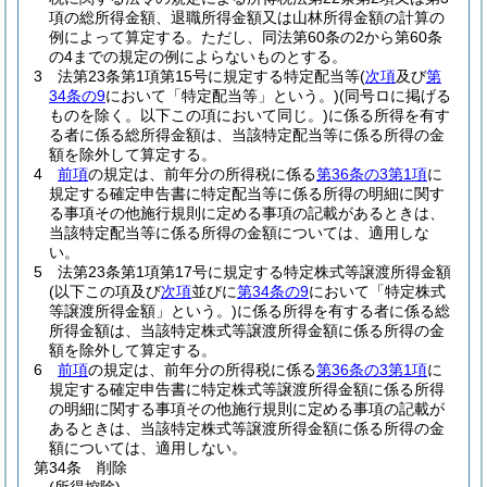
項の総所得金額、退職所得金額又は山林所得金額の計算の
例によって算定する。
ただし、同法第60条の2から第60条
の4までの規定の例によらないものとする。
3
法第23条第1項第15号に規定する特定配当等
(
次項
及び
第
34条の9
において「特定配当等」という。)
(同号ロに掲げる
ものを除く。以下この項において同じ。)
に係る所得を有す
る者に係る総所得金額は、当該特定配当等に係る所得の金
額を除外して算定する。
4
前項
の規定は、前年分の所得税に係る
第36条の3第1項
に
規定する確定申告書に特定配当等に係る所得の明細に関す
る事項その他施行規則に定める事項の記載があるときは、
当該特定配当等に係る所得の金額については、適用しな
い。
5
法第23条第1項第17号に規定する特定株式等譲渡所得金額
(以下この項及び
次項
並びに
第34条の9
において「特定株式
等譲渡所得金額」という。)
に係る所得を有する者に係る総
所得金額は、当該特定株式等譲渡所得金額に係る所得の金
額を除外して算定する。
6
前項
の規定は、前年分の所得税に係る
第36条の3第1項
に
規定する確定申告書に特定株式等譲渡所得金額に係る所得
の明細に関する事項その他施行規則に定める事項の記載が
あるときは、当該特定株式等譲渡所得金額に係る所得の金
額については、適用しない。
第34条
削除