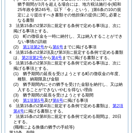
猶予期間が3月を超える場合には、地方税法施行令
(昭和
25年政令第245号。以下「令」という。)
第6条の10の規
定により提出すべき書類その他担保の提供に関し必要と
なる書類
3
法第15条の2第2項に規定する条例で定める事項は、次に
掲げる事項とする。
(1)
町の徴収金を一時に納付し、又は納入することができ
ない事情の詳細
(2)
第1項第2号
から
第6号
までに掲げる事項
4
法第15条の2第2項及び第3項に規定する条例で定める書類
は、
第2項第2号
から
第4号
までに掲げる書類とする。
5
法第15条の2第3項に規定する条例で定める事項は、次に
掲げる事項とする。
(1)
猶予期間の延長を受けようとする町の徴収金の年度、
種類、納期限及び金額
(2)
猶予期間内にその猶予を受けた金額を納付し、又は納
入することができないやむを得ない理由
(3)
猶予期間の延長を受けようとする期間
(4)
第1項第5号
及び
第6号
に掲げる事項
6
法第15条の2第4項に規定する条例で定める書類は、
第2項
第4号
に掲げる書類とする。
7
法第15条の2第8項に規定する条例で定める期間は、20日
とする。
(職権による換価の猶予の手続等)
第10条
削除