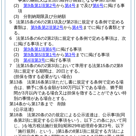
事業の継続又は生活の維持が困難となる事情の詳細
(2)
第9条第1項第2号
から
第4号
まで及び
第6号
に掲げる事
項
(3)
分割納期限及び分納額
5
法第15条の6の2第1項及び第2項に規定する条例で定める
書類は、
第9条第2項第2号
から
第4号
までに掲げる書類とす
る。
6
法第15条の6の2第2項に規定する条例で定める事項は、次
に掲げる事項とする。
(1)
第9条第1項第6号
に掲げる事項
(2)
第9条第5項第1号
から
第3号
までに掲げる事項
(3)
第4項第3号
に掲げる事項
7
法第15条の6の2第3項において準用する法第15条の2第8
項に規定する期間は、20日とする。
(担保を徴する必要がない場合)
第13条
法第16条第1項ただし書に規定する条例で定める場
合は、猶予に係る金額が100万円以下である場合、猶予期
間が3月以内である場合又は担保を徴することができない特
別の事情がある場合とする。
第14条から第17条まで
削除
(公示送達)
第18条
法第20条の2の規定による公示送達は、公示事項
(同
条第2項に規定する公示事項をいう。以下この条において同
じ。)
を地方税法施行規則
(昭和29年総理府令第23号。以下
「施行規則」という。)
第1条の8第1項に規定する方法によ