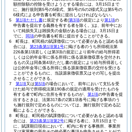
額控除額の控除を受けようとする場合には、3月15日まで
に、施行規則第5号の5様式、第5号の5の2様式又は第5号の
6様式による申告書を町長に提出しなければならない。
5
第1項ただし書
に規定する者
(
第3項
の規定により
第1項
の
申告書を提出する義務を有する者を除く。)
は、前年中にお
いて純損失又は雑損失の金額がある場合には、3月15日ま
でに、
同項
の申告書を町長に提出することができる。
6
町長は、町民税の賦課徴収について必要があると認める場
合には、
第23条第1項第1号
に掲げる者のうち所得税法第
226条第1項若しくは第3項の規定により前年の給与所得若
しくは公的年金等に係る所得に係る源泉徴収票を交付され
るもの又は同条第4項ただし書の規定により給与所得若しく
は公的年金等に係る所得に係る源泉徴収票の交付を受ける
ことができるものに、当該源泉徴収票又はその写しを提出
させることができる。
7
第1項
又は
第5項
の場合において、前年において支払を受
けた給与で所得税法第190条の規定の適用を受けたものを
有する者で町内に住所を有するものが、
第1項
の申告書を提
出するときは、法第317条の2第1項各号に掲げる事項のう
ち施行規則で定めるものについては、施行規則で定める記
載によることができる。
8
町長は、町民税の賦課徴収について必要があると認める場
合には、
第23条第1項第2号
に掲げる者に、3月15日まで
に、賦課期日現在において、町内に有する事務所、事業所
又は家屋敷の所在その他必要な事項を申告させることがで