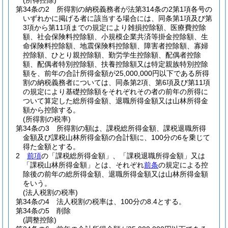
(所得控除)
第34条の2
所得割の納税義務者が法第314条の2第1項各号の
いずれかに掲げる者に該当する場合には、同条第1項及び第
3項から第11項までの規定により雑損控除額、医療費控除
額、社会保険料控除額、小規模企業共済等掛金控除額、生
命保険料控除額、地震保険料控除額、障害者控除額、寡婦
控除額、ひとり親控除額、勤労学生控除額、配偶者控除
額、配偶者特別控除額、扶養控除額又は特定親族特別控除
額を、前年の合計所得金額が25,000,000円以下である所得
割の納税義務者については、同条第2項、第6項及び第11項
の規定により基礎控除額をそれぞれその者の前年の所得に
ついて算定した総所得金額、退職所得金額又は山林所得金
額から控除する。
(所得割の税率)
第34条の3
所得割の額は、課税総所得金額、課税退職所得
金額及び課税山林所得金額の合計額に、100分の6を乗じて
得た金額とする。
2
前項
の「課税総所得金額」、「課税退職所得金額」又は
「課税山林所得金額」とは、それぞれ
前条
の規定による控
除後の前年の総所得金額、退職所得金額又は山林所得金額
をいう。
(法人税割の税率)
第34条の4
法人税割の税率は、100分の8.4とする。
第34条の5
削除
(調整控除)