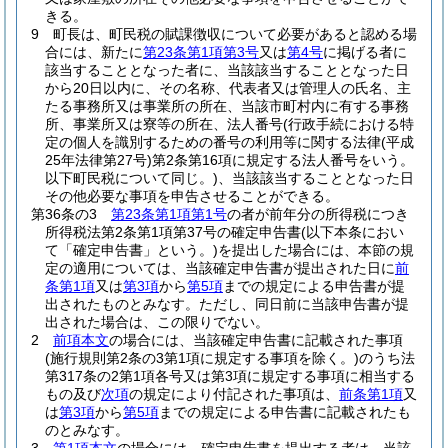
きる。
9
町長は、町民税の賦課徴収について必要があると認める場
合には、新たに
第23条第1項第3号
又は
第4号
に掲げる者に
該当することとなった者に、当該該当することとなった日
から20日以内に、その名称、代表者又は管理人の氏名、主
たる事務所又は事業所の所在、当該市町村内に有する事務
所、事業所又は寮等の所在、法人番号
(行政手続における特
定の個人を識別するための番号の利用等に関する法律
(平成
25年法律第27号)
第2条第16項に規定する法人番号をいう。
以下町民税について同じ。)
、当該該当することとなった日
その他必要な事項を申告させることができる。
第36条の3
第23条第1項第1号
の者が前年分の所得税につき
所得税法第2条第1項第37号の確定申告書
(以下本条におい
て「確定申告書」という。)
を提出した場合には、本節の規
定の適用については、当該確定申告書が提出された日に
前
条第1項
又は
第3項
から
第5項
までの規定による申告書が提
出されたものとみなす。
ただし、同日前に当該申告書が提
出された場合は、この限りでない。
2
前項本文
の場合には、当該確定申告書に記載された事項
(施行規則第2条の3第1項に規定する事項を除く。)
のうち法
第317条の2第1項各号又は第3項に規定する事項に相当する
もの及び
次項
の規定により付記された事項は、
前条第1項
又
は
第3項
から
第5項
までの規定による申告書に記載されたも
のとみなす。