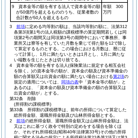
9 資本金等の額を有する法人で資本金等の額
年額 300
が50億円を超えるもののうち、従業者数の
万円
合計数が50人を超えるもの
3
前項
に定める均等割の額は、当該均等割の額に、法第312
条第3項第1号の法人税額の課税標準の算定期間若しくは同
項第2号の期間又は同項第3号の期間中において事務所、事
業所又は寮等を有していた月数を乗じて得た額を12で除し
て算定するものとする。
この場合における月数は、暦に従
って計算し、1月に満たないときは1月とし、1月に満たな
い端数を生じたときは切り捨てる。
4
資本金等の額を有する法人
(保険業法に規定する相互会社
を除く。)
の資本金等の額が、資本金の額及び資本準備金の
額の合算額又は出資金の額に満たない場合における
第2項
の
規定の適用については、
同項の表
中「資本金等の額が」と
あるのは、「資本金の額及び資本準備金の額の合算額又は
出資金の額が」とする。
第32条
削除
(所得割の課税標準)
第33条
所得割の課税標準は、前年の所得について算定した
総所得金額、退職所得金額及び山林所得金額とする。
2
前項
の総所得金額、退職所得金額又は山林所得金額は、法
又はこれに基づく政令で特別の定めをする場合を除くほ
か、それぞれ所得税法
(昭和40年法律第33号)
その他の所得
税に関する法令の規定による所得税法第22条第2項又は第3