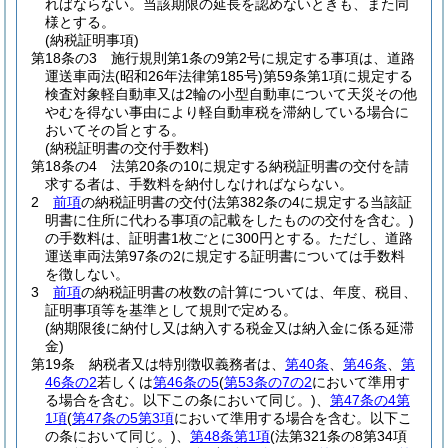
ればならない。
当該期限の延長を認めないときも、また同
様とする。
(納税証明事項)
第18条の3
施行規則第1条の9第2号に規定する事項は、道路
運送車両法
(昭和26年法律第185号)
第59条第1項に規定する
検査対象軽自動車又は2輪の小型自動車について天災その他
やむを得ない事由により軽自動車税を滞納している場合に
おいてその旨とする。
(納税証明書の交付手数料)
第18条の4
法第20条の10に規定する納税証明書の交付を請
求する者は、手数料を納付しなければならない。
2
前項
の納税証明書の交付
(法第382条の4に規定する当該証
明書に住所に代わる事項の記載をしたものの交付を含む。)
の手数料は、証明書1枚ごとに300円とする。
ただし、道路
運送車両法第97条の2に規定する証明書については手数料
を徴しない。
3
前項
の納税証明書の枚数の計算については、年度、税目、
証明事項等を基準として規則で定める。
(納期限後に納付し又は納入する税金又は納入金に係る延滞
金)
第19条
納税者又は特別徴収義務者は、
第40条
、
第46条
、
第
46条の2
若しくは
第46条の5
(
第53条の7の2
において準用す
る場合を含む。以下この条において同じ。)
、
第47条の4第
1項
(
第47条の5第3項
において準用する場合を含む。以下こ
の条において同じ。)
、
第48条第1項
(法第321条の8第34項