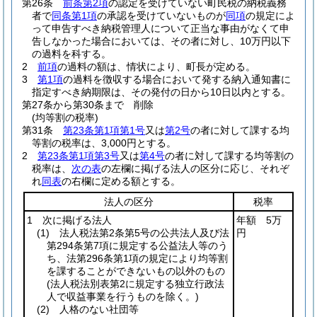
第26条
前条第2項
の認定を受けていない町民税の納税義務
者で
同条第1項
の承認を受けていないものが
同項
の規定によ
って申告すべき納税管理人について正当な事由がなくて申
告しなかった場合においては、その者に対し、10万円以下
の過料を科する。
2
前項
の過料の額は、情状により、町長が定める。
3
第1項
の過料を徴収する場合において発する納入通知書に
指定すべき納期限は、その発付の日から10日以内とする。
第27条から第30条まで
削除
(均等割の税率)
第31条
第23条第1項第1号
又は
第2号
の者に対して課する均
等割の税率は、3,000円とする。
2
第23条第1項第3号
又は
第4号
の者に対して課する均等割の
税率は、
次の表
の左欄に掲げる法人の区分に応じ、それぞ
れ
同表
の右欄に定める額とする。
法人の区分
税率
1 次に掲げる法人
年額 5万
(1)
法人税法第2条第5号の公共法人及び法
円
第294条第7項に規定する公益法人等のう
ち、法第296条第1項の規定により均等割
を課することができないもの以外のもの
(法人税法別表第2に規定する独立行政法
人で収益事業を行うものを除く。)
(2)
人格のない社団等