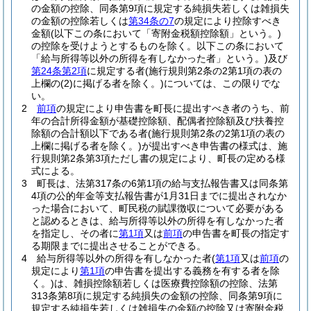
の金額の控除、同条第9項に規定する純損失若しくは雑損失
の金額の控除若しくは
第34条の7
の規定により控除すべき
金額
(以下この条において「寄附金税額控除額」という。)
の控除を受けようとするものを除く。以下この条において
「給与所得等以外の所得を有しなかった者」という。)
及び
第24条第2項
に規定する者
(施行規則第2条の2第1項の表の
上欄の
(2)
に掲げる者を除く。)
については、この限りでな
い。
2
前項
の規定により申告書を町長に提出すべき者のうち、前
年の合計所得金額が基礎控除額、配偶者控除額及び扶養控
除額の合計額以下である者
(施行規則第2条の2第1項の表の
上欄に掲げる者を除く。)
が提出すべき申告書の様式は、施
行規則第2条第3項ただし書の規定により、町長の定める様
式による。
3
町長は、法第317条の6第1項の給与支払報告書又は同条第
4項の公的年金等支払報告書が1月31日までに提出されなか
った場合において、町民税の賦課徴収について必要がある
と認めるときは、給与所得等以外の所得を有しなかった者
を指定し、その者に
第1項
又は
前項
の申告書を町長の指定す
る期限までに提出させることができる。
4
給与所得等以外の所得を有しなかった者
(
第1項
又は
前項
の
規定により
第1項
の申告書を提出する義務を有する者を除
く。)
は、雑損控除額若しくは医療費控除額の控除、法第
313条第8項に規定する純損失の金額の控除、同条第9項に
規定する純損失若しくは雑損失の金額の控除又は寄附金税