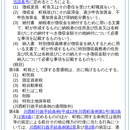
当該各号
に定めるところによる。
(1)
徴税吏員 町長又はその委任を受けた町職員をいう。
(2)
徴収金 町税並びにその延滞金、過少申告加算金、不
申告加算金、重加算金及び滞納処分費をいう。
(3)
納付書 納税者が徴収金を納付するために用いる文書
で、町が作成するものに納税者の住所及び氏名又は名称
並びにその納付すべき徴収金額その他納付について必要
な事項を記載するものをいう。
(4)
納入書 特別徴収義務者が徴収金を納入するために用
いる文書で、町が作成するものに特別徴収義務者の住所
及び氏名又は名称並びにその納入すべき徴収金額その他
納入について必要な事項を記載するものをいう。
(税目)
第3条
町税として課する普通税は、次に掲げるものとする。
(1)
町民税
(2)
固定資産税
(3)
軽自動車税
(4)
町たばこ税
(5)
削除
(6)
特別土地保有税
(川西町行政手続条例の適用除外)
第4条
川西町行政手続条例
(平成13年川西町条例第1号)
第3条
又は
第4条
に定めるもののほか、町税に関する条例又は規則
等の規定による処分その他公権力の行使に当たる行為につ
いては、
川西町行政手続条例第2章
及び
第3章
の規定は、適