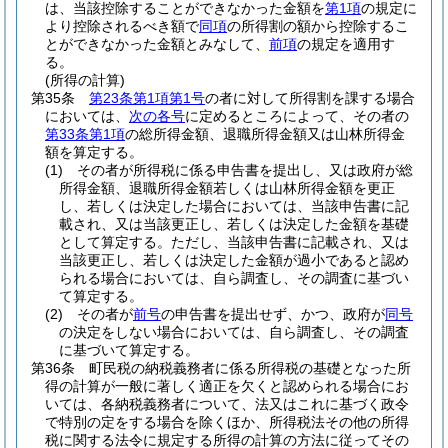
は、当該控除することができなかった金額を
第1項
の規定に
より控除されるべき額で
同項
の所得割の額から控除するこ
とができなかった金額とみなして、
前項
の規定を適用す
る。
(所得の計算)
第35条
第23条第1項第1号
の者に対して所得割を課する場合
においては、
次の各号
に定めるところによって、その者の
第33条第1項
の総所得金額、退職所得金額又は山林所得金
額を算定する。
(1)
その者が所得税に係る申告書を提出し、又は政府が総
所得金額、退職所得金額若しくは山林所得金額を更正
し、若しくは決定した場合においては、当該申告書に記
載され、又は当該更正し、若しくは決定した金額を基礎
として算定する。
ただし、当該申告書に記載され、又は
当該更正し、若しくは決定した金額が過小であると認め
られる場合においては、自ら調査し、その調査に基づい
て算定する。
(2)
その者が
前号
の申告書を提出せず、かつ、政府が
同号
の決定をしない場合においては、自ら調査し、その調査
に基づいて算定する。
第36条
町民税の納税義務者に係る所得税の基礎となった所
得の計算が一般に著しく適正を欠くと認められる場合にお
いては、各納税義務者について、法又はこれに基づく政令
で特別の定をする場合を除くほか、所得税法その他の所得
税に関する法令に規定する所得の計算の方法に従ってその