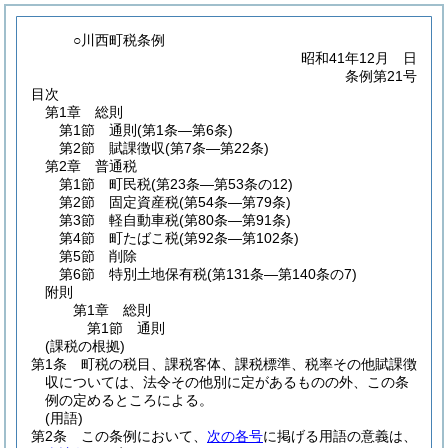
○川西町税条例
昭和41年12月 日
条例第21号
目次
第1章
総則
第1節
通則
(第1条―第6条)
第2節
賦課徴収
(第7条―第22条)
第2章
普通税
第1節
町民税
(第23条―第53条の12)
第2節
固定資産税
(第54条―第79条)
第3節
軽自動車税
(第80条―第91条)
第4節
町たばこ税
(第92条―第102条)
第5節
削除
第6節
特別土地保有税
(第131条―第140条の7)
附則
第1章
総則
第1節
通則
(課税の根拠)
第1条
町税の税目、課税客体、課税標準、税率その他賦課徴
収については、法令その他別に定があるものの外、この条
例の定めるところによる。
(用語)
第2条
この条例において、
次の各号
に掲げる用語の意義は、