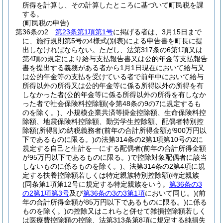
所得を計算し、その計算したところに基づいて町民税を課
する。
(町民税の申告)
第36条の2
第23条第1項第1号
に掲げる者は、3月15日まで
に、施行規則第5号の4様式
(別表)
による申告書を町長に提
出しなければならない。
ただし、法第317条の6第1項又は
第4項の規定により給与支払報告書又は公的年金等支払報告
書を提出する義務がある者から1月1日現在において給与又
は公的年金等の支払を受けている者で前年中において給与
所得以外の所得又は公的年金等に係る所得以外の所得を有
しなかった者
(公的年金等に係る所得以外の所得を有しなか
った者で社会保険料控除額
(令第48条の9の7に規定するも
のを除く。)
、小規模企業共済等掛金控除額、生命保険料控
除額、地震保険料控除額、勤労学生控除額、配偶者特別控
除額
(所得割の納税義務者
(前年の合計所得金額が900万円以
下であるものに限る。)
の法第314条の2第1項第10号の2に
規定する自己と生計を一にする配偶者
(前年の合計所得金額
が95万円以下であるものに限る。)
で控除対象配偶者に該当
しないものに係るものを除く。)
、法第314条の2第4項に規
定する扶養控除額若しくは特定親族特別控除額
(特定親族
(同条第1項第12号に規定する特定親族をいう。
第36条の3
の2第1項第3号
及び
第36条の3の3第1項
において同じ。)
(前
年の合計所得金額が85万円以下であるものに限る。)
に係る
ものを除く。)
の控除又はこれらと併せて雑損控除額若しく
は医療費控除額の控除、法第313条第8項に規定する純損失