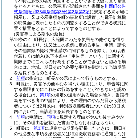
り不特定多数の者が閲覧することができる状態に置く措置
をとるとともに、公示事項が記載された書面を
川西町公告
式条例
(昭和35年条例第3号)
第2条第2項
に規定する掲示場に
掲示し、又は公示事項を町の事務所に設置した電子計算機
の映像面に表示したものの閲覧をすることができる状態に
置く措置をとることによってするものとする。
(災害等による期限の延長)
第18条の2
町長は、広範囲にわたる災害その他やむを得な
い理由により、法又はこの条例に定める申告、申請、請求
その他書類の提出
(審査請求に関するものを除く。)
又は納
付若しくは納入
(以下本条中「申告等」という。)
に関する
期限までにこれらの行為をすることができないと認める場
合には、地域、期日その他必要な事項を指定して当該期限
を延長するものとする。
2
前項
の指定は、町長が公示によって行うものとする。
3
町長は、災害その他やむを得ない理由により、申告等に関
する期限までにこれらの行為をすることができないと認め
る場合には、
第1項
の規定の適用がある場合を除き、当該行
為をすべき者の申請により、その理由のやんだ日から納税
者については2月以内、特別徴収義務者については30日以
内において、当該期限を延長するものとする。
4
前項
の申請は、
同項
に規定する理由がやんだ後すみやか
に、その理由を記載した書面でしなければならない。
5
町長は、
第3項
に規定する期限を延長したときは、期日そ
の他必要な事項を納税者又は特別徴収義務者に通知しなけ