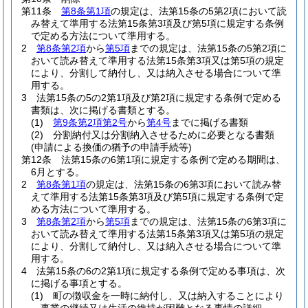
第11条
第8条第1項
の規定は、法第15条の5第2項において読
み替えて準用する法第15条第3項及び第5項に規定する条例
で定める方法について準用する。
2
第8条第2項
から
第5項
までの規定は、法第15条の5第2項に
おいて読み替えて準用する法第15条第3項又は第5項の規定
により、分割して納付し、又は納入させる場合について準
用する。
3
法第15条の5の2第1項及び第2項に規定する条例で定める
書類は、次に掲げる書類とする。
(1)
第9条第2項第2号
から
第4号
までに掲げる書類
(2)
分割納付又は分割納入させるために必要となる書類
(申請による換価の猶予の申請手続等)
第12条
法第15条の6第1項に規定する条例で定める期間は、
6月とする。
2
第8条第1項
の規定は、法第15条の6第3項において読み替
えて準用する法第15条第3項及び第5項に規定する条例で定
める方法について準用する。
3
第8条第2項
から
第5項
までの規定は、法第15条の6第3項に
おいて読み替えて準用する法第15条第3項又は第5項の規定
により、分割して納付し、又は納入させる場合について準
用する。
4
法第15条の6の2第1項に規定する条例で定める事項は、次
に掲げる事項とする。
(1)
町の徴収金を一時に納付し、又は納入することにより