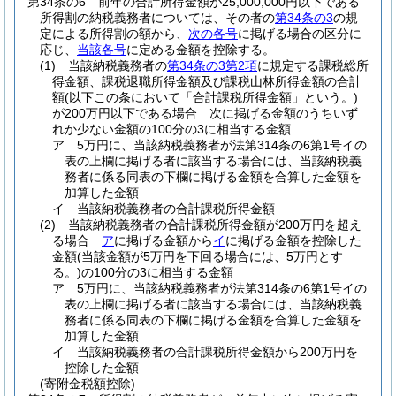
第34条の6
前年の合計所得金額が25,000,000円以下である
所得割の納税義務者については、その者の
第34条の3
の規
定による所得割の額から、
次の各号
に掲げる場合の区分に
応じ、
当該各号
に定める金額を控除する。
(1)
当該納税義務者の
第34条の3第2項
に規定する課税総所
得金額、課税退職所得金額及び課税山林所得金額の合計
額
(以下この条において「合計課税所得金額」という。)
が200万円以下である場合 次に掲げる金額のうちいず
れか少ない金額の100分の3に相当する金額
ア
5万円に、当該納税義務者が法第314条の6第1号イの
表の上欄に掲げる者に該当する場合には、当該納税義
務者に係る同表の下欄に掲げる金額を合算した金額を
加算した金額
イ
当該納税義務者の合計課税所得金額
(2)
当該納税義務者の合計課税所得金額が200万円を超え
る場合
ア
に掲げる金額から
イ
に掲げる金額を控除した
金額
(当該金額が5万円を下回る場合には、5万円とす
る。)
の100分の3に相当する金額
ア
5万円に、当該納税義務者が法第314条の6第1号イの
表の上欄に掲げる者に該当する場合には、当該納税義
務者に係る同表の下欄に掲げる金額を合算した金額を
加算した金額
イ
当該納税義務者の合計課税所得金額から200万円を
控除した金額
(寄附金税額控除)