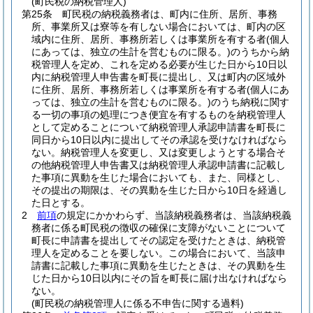
(町民税の納税管理人)
第25条
町民税の納税義務者は、町内に住所、居所、事務
所、事業所又は寮等を有しない場合においては、町内の区
域内に住所、居所、事務所若しくは事業所を有する者
(個人
にあっては、独立の生計を営むものに限る。)
のうちから納
税管理人を定め、これを定める必要が生じた日から10日以
内に納税管理人申告書を町長に提出し、又は町内の区域外
に住所、居所、事務所若しくは事業所を有する者
(個人にあ
っては、独立の生計を営むものに限る。)
のうち納税に関す
る一切の事項の処理につき便宜を有するものを納税管理人
として定めることについて納税管理人承認申請書を町長に
同日から10日以内に提出してその承認を受けなければなら
ない。
納税管理人を変更し、又は変更しようとする場合そ
の他納税管理人申告書又は納税管理人承認申請書に記載し
た事項に異動を生じた場合においても、また、同様とし、
その提出の期限は、その異動を生じた日から10日を経過し
た日とする。
2
前項
の規定にかかわらず、当該納税義務者は、当該納税義
務者に係る町民税の徴収の確保に支障がないことについて
町長に申請書を提出してその認定を受けたときは、納税管
理人を定めることを要しない。
この場合において、当該申
請書に記載した事項に異動を生じたときは、その異動を生
じた日から10日以内にその旨を町長に届け出なければなら
ない。
(町民税の納税管理人に係る不申告に関する過料)