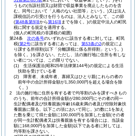
31条第2項の表
第1号において「収益事業」という。)
を行
うもの
(当該社団又は財団で収益事業を廃止したものを含
む。同号において「人格のない社団等」という。)
又は法人
課税信託の引受けを行うものは、法人とみなして、この節
(
第48条第9項
から
第16項
までを除く。)
の規定中法人の町民
税に関する規定を適用する。
(個人の町民税の非課税の範囲)
第24条
次の各号
のいずれかに該当する者に対しては、町民
税
(
第2号
に該当する者にあっては、
第53条の2
の規定によ
り課する所得割
(以下「分離課税に係る所得割」という。)
を除く。)
を課さない。
ただし、法の施行地に住所を有しな
い者については、この限りでない。
(1)
生活保護法
(昭和25年法律第144号)
の規定による生活
扶助を受けている者
(2)
障害者、未成年者、寡婦又はひとり親
(これらの者の
前年中の合計所得金額が1,350,000円を超える場合を除
く。)
2
法の施行地に住所を有する者で均等割のみを課すべきもの
のうち、前年の合計所得金額が280,000円にその者の同一
生計配偶者及び扶養親族
(年齢16歳未満の者及び控除対象扶
養親族に限る。以下この項において同じ。)
の数に1を加え
た数を乗じて得た金額に100,000円を加算した金額
(その者
が同一生計配偶者又は扶養親族を有する場合には、当該金
額に168,000円を加算した金額)
以下である者に対しては、
均等割を課さない。