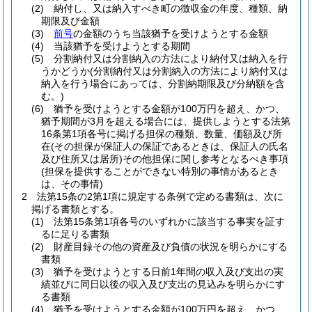
(2)
納付し、又は納入すべき町の徴収金の年度、種類、納
期限及び金額
(3)
前号
の金額のうち当該猶予を受けようとする金額
(4)
当該猶予を受けようとする期間
(5)
分割納付又は分割納入の方法により納付又は納入を行
うかどうか
(分割納付又は分割納入の方法により納付又は
納入を行う場合にあっては、分割納期限及び分納額を含
む。)
(6)
猶予を受けようとする金額が100万円を超え、かつ、
猶予期間が3月を超える場合には、提供しようとする法第
16条第1項各号に掲げる担保の種類、数量、価額及び所
在
(その担保が保証人の保証であるときは、保証人の氏名
及び住所又は居所)
その他担保に関し参考となるべき事項
(担保を提供することができない特別の事情があるとき
は、その事情)
2
法第15条の2第1項に規定する条例で定める書類は、次に
掲げる書類とする。
(1)
法第15条第1項各号のいずれかに該当する事実を証す
るに足りる書類
(2)
財産目録その他の資産及び負債の状況を明らかにする
書類
(3)
猶予を受けようとする日前1年間の収入及び支出の実
績並びに同日以後の収入及び支出の見込みを明らかにす
る書類
(4)
猶予を受けようとする金額が100万円を超え、かつ、