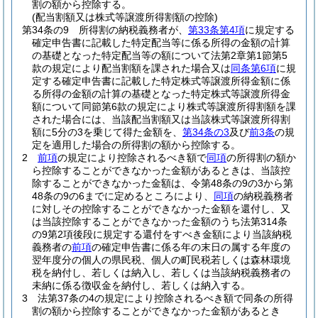
割の額から控除する。
(配当割額又は株式等譲渡所得割額の控除)
第34条の9
所得割の納税義務者が、
第33条第4項
に規定する
確定申告書に記載した特定配当等に係る所得の金額の計算
の基礎となった特定配当等の額について法第2章第1節第5
款の規定により配当割額を課された場合又は
同条第6項
に規
定する確定申告書に記載した特定株式等譲渡所得金額に係
る所得の金額の計算の基礎となった特定株式等譲渡所得金
額について同節第6款の規定により株式等譲渡所得割額を課
された場合には、当該配当割額又は当該株式等譲渡所得割
額に5分の3を乗じて得た金額を、
第34条の3
及び
前3条
の規
定を適用した場合の所得割の額から控除する。
2
前項
の規定により控除されるべき額で
同項
の所得割の額か
ら控除することができなかった金額があるときは、当該控
除することができなかった金額は、令第48条の9の3から第
48条の9の6までに定めるところにより、
同項
の納税義務者
に対しその控除することができなかった金額を還付し、又
は当該控除することができなかった金額のうち法第314条
の9第2項後段に規定する還付をすべき金額により当該納税
義務者の
前項
の確定申告書に係る年の末日の属する年度の
翌年度分の個人の県民税、個人の町民税若しくは森林環境
税を納付し、若しくは納入し、若しくは当該納税義務者の
未納に係る徴収金を納付し、若しくは納入する。
3
法第37条の4の規定により控除されるべき額で同条の所得
割の額から控除することができなかった金額があるとき