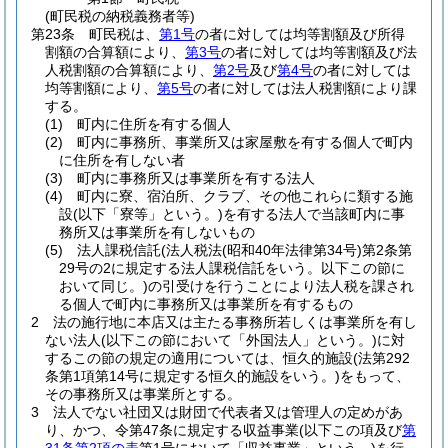
(町民税の納税義務者等)
第23条
町民税は、
第1号
の者に対しては均等割額及び所得
割額の合算額により、
第3号
の者に対しては均等割額及び法
人税割額の合算額により、
第2号
及び
第4号
の者に対しては
均等割額により、
第5号
の者に対しては法人税割額により課
する。
(1)
町内に住所を有する個人
(2)
町内に事務所、事業所又は家屋敷を有する個人で町内
に住所を有しない者
(3)
町内に事務所又は事業所を有する法人
(4)
町内に寮、宿泊所、クラブ、その他これらに類する施
設
(以下「寮等」という。)
を有する法人で当該町内に事
務所又は事業所を有しないもの
(5)
法人課税信託
(法人税法
(昭和40年法律第34号)
第2条第
29号の2に規定する法人課税信託をいう。以下この節に
おいて同じ。)
の引受けを行うことにより法人税を課され
る個人で町内に事務所又は事業所を有するもの
2
法の施行地に本店又は主たる事務所若しくは事業所を有し
ない法人
(以下この節において「外国法人」という。)
に対
するこの節の規定の適用については、恒久的施設
(法第292
条第1項第14号に規定する恒久的施設をいう。)
をもって、
その事務所又は事業所とする。
3
法人でない社団又は財団で代表者又は管理人の定めがあ
り、かつ、令第47条に規定する収益事業
(以下この項及び
第