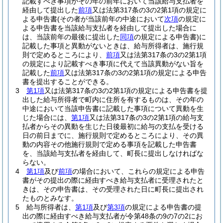
記載すべき事項がその年の前年において当該給与支払者を
経由して提出した
前項
又は法第317条の3の2第1項の規定に
よる申告書
(その者が当該前年の中途において
次項
の規定に
よる申告書を当該給与支払者を経由して提出した場合に
は、当該前年の最後に提出した
同項
の規定による申告書)
に
記載した事項と異動がないときは、給与所得者は、施行規
則で定めるところにより、
前項
又は法第317条の3の2第1項
の規定により記載すべき事項に代えて当該異動がない旨を
記載した
前項
又は法第317条の3の2第1項の規定による申告
書を提出することができる。
3
第1項
又は法第317条の3の2第1項の規定による申告書を提
出した給与所得者で町内に住所を有するものは、その年の
中途において当該申告書に記載した事項について異動を生
じた場合には、
第1項
又は法第317条の3の2第1項の給与支
払者からその異動を生じた日後最初に給与の支払を受ける
日の前日までに、施行規則で定めるところにより、その異
動の内容その他施行規則で定める事項を記載した申告書
を、当該給与支払者を経由して、町長に提出しなければな
らない。
4
第1項
及び
前項
の場合において、これらの規定による申告
書がその提出の際に経由すべき給与支払者に受理されたと
きは、その申告書は、その受理された日に町長に提出され
たものとみなす。
5
給与所得者は、
第1項
及び
第3項
の規定による申告書の提
出の際に経由すべき給与支払者が令第48条の9の7の2にお