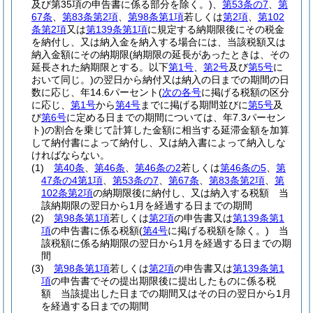
及び第35項の申告書に係る部分を除く。)
、
第53条の7
、
第
67条
、
第83条第2項
、
第98条第1項
若しくは
第2項
、
第102
条第2項
又は
第139条第1項
に規定する納期限後にその税金
を納付し、又は納入金を納入する場合には、当該税額又は
納入金額にその納期限
(納期限の延長があったときは、その
延長された納期限とする。以下
第1号
、
第2号
及び
第5号
に
おいて同じ。)
の翌日から納付又は納入の日までの期間の日
数に応じ、年14.6パーセント
(
次の各号
に掲げる税額の区分
に応じ、
第1号
から
第4号
までに掲げる期間並びに
第5号
及
び
第6号
に定める日までの期間については、年7.3パーセン
ト)
の割合を乗じて計算した金額に相当する延滞金額を加算
して納付書によって納付し、又は納入書によって納入しな
ければならない。
(1)
第40条
、
第46条
、
第46条の2
若しくは
第46条の5
、
第
47条の4第1項
、
第53条の7
、
第67条
、
第83条第2項
、
第
102条第2項
の納期限後に納付し、又は納入する税額 当
該納期限の翌日から1月を経過する日までの期間
(2)
第98条第1項
若しくは
第2項
の申告書又は
第139条第1
項
の申告書に係る税額
(
第4号
に掲げる税額を除く。)
当
該税額に係る納期限の翌日から1月を経過する日までの期
間
(3)
第98条第1項
若しくは
第2項
の申告書又は
第139条第1
項
の申告書でその提出期限後に提出したものに係る税
額 当該提出した日までの期間又はその日の翌日から1月
を経過する日までの期間