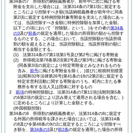
第34条の7
所得割の納税義務者が、前年中に次に掲げる寄
附金を支出した場合には、法第314条の7第1項に規定する
ところにより控除すべき額
(当該納税義務者が前年中に同条
第2項に規定する特例控除対象寄附金を支出した場合にあっ
ては、当該控除すべき金額に特例控除額を加算した金額。
以下この項において「控除額」という。)
をその者の
第34条
の3
及び
前条
の規定を適用した場合の所得割の額から控除す
るものとする。
この場合において、当該控除額が当該所得
割の額を超えるときは、当該控除額は、当該所得割の額に
相当する金額とする。
(1)
法第314条の7第1項第1号及び第2号に掲げる寄附金
(2)
所得税法第78条第2項第2号及び第3号に掲げる寄附金
(同条第3項の規定により特定寄附金とみなされるものを
含み、
前号
に掲げる寄附金を除く。)
並びに租税特別措置
法
(昭和32年法律第26号)
第41条の18の2第2項に規定する
特定非営利活動に関する寄附金のうち、町内に主たる事
務所を有する法人又は団体に対するもの
2
前項
の特例控除額は、法第314条の7第11項
(法附則第5条
の6第2項の規定により読み替えて適用される場合を含む。)
に定めるところにより計算した金額とする。
(外国税額控除)
第34条の8
所得割の納税義務者が、法第314条の8に規定す
る外国の所得税等を課された場合においては、法第314条
の8及び令第48条の9の2に規定するところにより控除すべ
き額を、
第34条の3
及び
前2条
の規定を適用した場合の所得