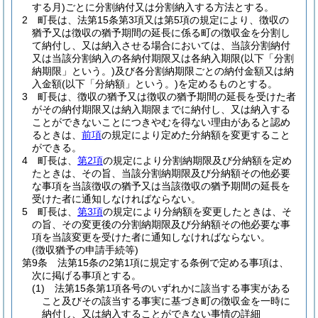
する月)
ごとに分割納付又は分割納入する方法とする。
2
町長は、法第15条第3項又は第5項の規定により、徴収の
猶予又は徴収の猶予期間の延長に係る町の徴収金を分割し
て納付し、又は納入させる場合においては、当該分割納付
又は当該分割納入の各納付期限又は各納入期限
(以下「分割
納期限」という。)
及び各分割納期限ごとの納付金額又は納
入金額
(以下「分納額」という。)
を定めるものとする。
3
町長は、徴収の猶予又は徴収の猶予期間の延長を受けた者
がその納付期限又は納入期限までに納付し、又は納入する
ことができないことにつきやむを得ない理由があると認め
るときは、
前項
の規定により定めた分納額を変更すること
ができる。
4
町長は、
第2項
の規定により分割納期限及び分納額を定め
たときは、その旨、当該分割納期限及び分納額その他必要
な事項を当該徴収の猶予又は当該徴収の猶予期間の延長を
受けた者に通知しなければならない。
5
町長は、
第3項
の規定により分納額を変更したときは、そ
の旨、その変更後の分割納期限及び分納額その他必要な事
項を当該変更を受けた者に通知しなければならない。
(徴収猶予の申請手続等)
第9条
法第15条の2第1項に規定する条例で定める事項は、
次に掲げる事項とする。
(1)
法第15条第1項各号のいずれかに該当する事実がある
こと及びその該当する事実に基づき町の徴収金を一時に
納付し、又は納入することができない事情の詳細