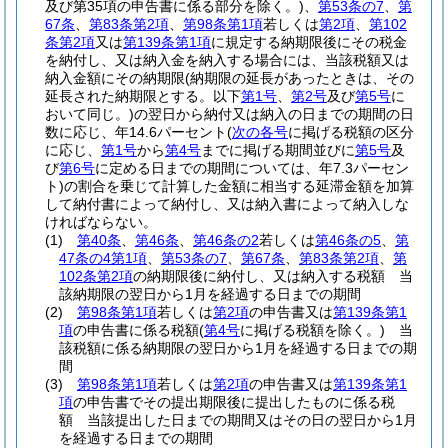
及び第35項の申告書に係る部分を除く。)
、
第53条の7
、
第
67条
、
第83条第2項
、
第98条第1項
若しくは
第2項
、
第102
条第2項
又は
第139条第1項
に規定する納期限後にその税金
を納付し、又は納入金を納入する場合には、当該税額又は
納入金額にその納期限
(納期限の延長があったときは、その
延長された納期限とする。以下
第1号
、
第2号
及び
第5号
に
おいて同じ。)
の翌日から納付又は納入の日までの期間の日
数に応じ、年14.6パーセント
(
次の各号
に掲げる税額の区分
に応じ、
第1号
から
第4号
までに掲げる期間並びに
第5号
及
び
第6号
に定める日までの期間については、年7.3パーセン
ト)
の割合を乗じて計算した金額に相当する延滞金額を加算
して納付書によって納付し、又は納入書によって納入しな
ければならない。
(1)
第40条
、
第46条
、
第46条の2
若しくは
第46条の5
、
第
47条の4第1項
、
第53条の7
、
第67条
、
第83条第2項
、
第
102条第2項
の納期限後に納付し、又は納入する税額 当
該納期限の翌日から1月を経過する日までの期間
(2)
第98条第1項
若しくは
第2項
の申告書又は
第139条第1
項
の申告書に係る税額
(
第4号
に掲げる税額を除く。)
当
該税額に係る納期限の翌日から1月を経過する日までの期
間
(3)
第98条第1項
若しくは
第2項
の申告書又は
第139条第1
項
の申告書でその提出期限後に提出したものに係る税
額 当該提出した日までの期間又はその日の翌日から1月
を経過する日までの期間