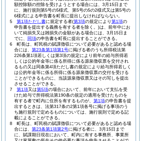
額控除額の控除を受けようとする場合には、3月15日まで
に、施行規則第5号の5様式、第5号の5の2様式又は第5号の
6様式による申告書を町長に提出しなければならない。
5
第1項ただし書
に規定する者
(
第3項
の規定により
第1項
の
申告書を提出する義務を有する者を除く。)
は、前年中にお
いて純損失又は雑損失の金額がある場合には、3月15日ま
でに、
同項
の申告書を町長に提出することができる。
6
町長は、町民税の賦課徴収について必要があると認める場
合には、
第23条第1項第1号
に掲げる者のうち所得税法第
226条第1項若しくは第3項の規定により前年の給与所得若
しくは公的年金等に係る所得に係る源泉徴収票を交付され
るもの又は同条第4項ただし書の規定により給与所得若しく
は公的年金等に係る所得に係る源泉徴収票の交付を受ける
ことができるものに、当該源泉徴収票又はその写しを提出
させることができる。
7
第1項
又は
第5項
の場合において、前年において支払を受
けた給与で所得税法第190条の規定の適用を受けたものを
有する者で町内に住所を有するものが、
第1項
の申告書を提
出するときは、法第317条の2第1項各号に掲げる事項のう
ち施行規則で定めるものについては、施行規則で定める記
載によることができる。
8
町長は、町民税の賦課徴収について必要があると認める場
合には、
第23条第1項第2号
に掲げる者に、3月15日まで
に、賦課期日現在において、町内に有する事務所、事業所
又は家屋敷の所在その他必要な事項を申告させることがで