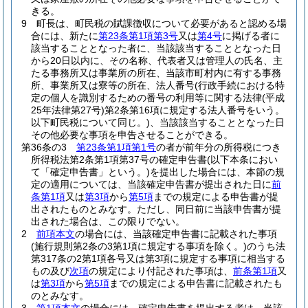
きる。
9
町長は、町民税の賦課徴収について必要があると認める場
合には、新たに
第23条第1項第3号
又は
第4号
に掲げる者に
該当することとなった者に、当該該当することとなった日
から20日以内に、その名称、代表者又は管理人の氏名、主
たる事務所又は事業所の所在、当該市町村内に有する事務
所、事業所又は寮等の所在、法人番号
(行政手続における特
定の個人を識別するための番号の利用等に関する法律
(平成
25年法律第27号)
第2条第16項に規定する法人番号をいう。
以下町民税について同じ。)
、当該該当することとなった日
その他必要な事項を申告させることができる。
第36条の3
第23条第1項第1号
の者が前年分の所得税につき
所得税法第2条第1項第37号の確定申告書
(以下本条におい
て「確定申告書」という。)
を提出した場合には、本節の規
定の適用については、当該確定申告書が提出された日に
前
条第1項
又は
第3項
から
第5項
までの規定による申告書が提
出されたものとみなす。
ただし、同日前に当該申告書が提
出された場合は、この限りでない。
2
前項本文
の場合には、当該確定申告書に記載された事項
(施行規則第2条の3第1項に規定する事項を除く。)
のうち法
第317条の2第1項各号又は第3項に規定する事項に相当する
もの及び
次項
の規定により付記された事項は、
前条第1項
又
は
第3項
から
第5項
までの規定による申告書に記載されたも
のとみなす。