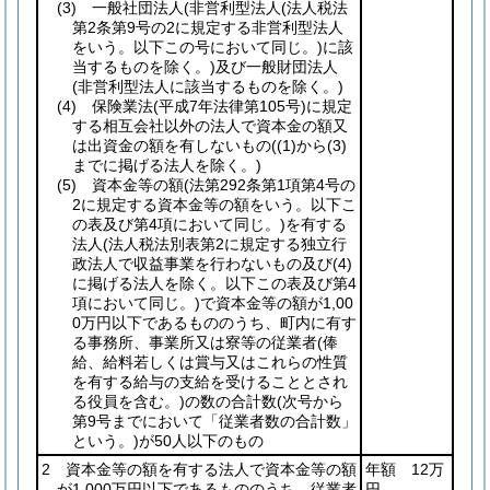
(3)
一般社団法人
(非営利型法人
(法人税法
第2条第9号の2に規定する非営利型法人
をいう。以下この号において同じ。)
に該
当するものを除く。)
及び一般財団法人
(非営利型法人に該当するものを除く。)
(4)
保険業法
(平成7年法律第105号)
に規定
する相互会社以外の法人で資本金の額又
は出資金の額を有しないもの
(
(1)
から
(3)
までに掲げる法人を除く。)
(5)
資本金等の額
(法第292条第1項第4号の
2に規定する資本金等の額をいう。以下こ
の表及び第4項において同じ。)
を有する
法人
(法人税法別表第2に規定する独立行
政法人で収益事業を行わないもの及び
(4)
に掲げる法人を除く。以下この表及び第4
項において同じ。)
で資本金等の額が1,00
0万円以下であるもののうち、町内に有す
る事務所、事業所又は寮等の従業者
(俸
給、給料若しくは賞与又はこれらの性質
を有する給与の支給を受けることとされ
る役員を含む。)
の数の合計数
(次号から
第9号までにおいて「従業者数の合計数」
という。)
が50人以下のもの
2 資本金等の額を有する法人で資本金等の額
年額 12万
が1,000万円以下であるもののうち、従業者
円