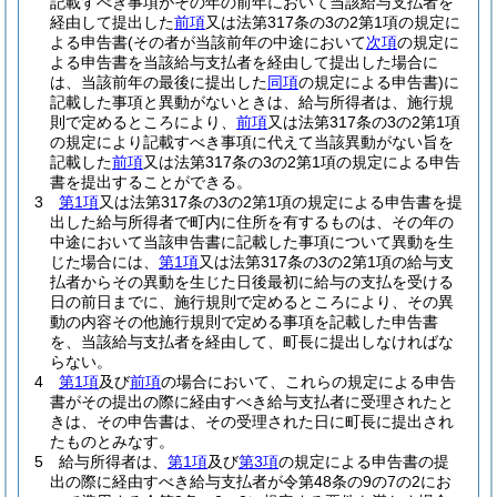
記載すべき事項がその年の前年において当該給与支払者を
経由して提出した
前項
又は法第317条の3の2第1項の規定に
よる申告書
(その者が当該前年の中途において
次項
の規定に
よる申告書を当該給与支払者を経由して提出した場合に
は、当該前年の最後に提出した
同項
の規定による申告書)
に
記載した事項と異動がないときは、給与所得者は、施行規
則で定めるところにより、
前項
又は法第317条の3の2第1項
の規定により記載すべき事項に代えて当該異動がない旨を
記載した
前項
又は法第317条の3の2第1項の規定による申告
書を提出することができる。
3
第1項
又は法第317条の3の2第1項の規定による申告書を提
出した給与所得者で町内に住所を有するものは、その年の
中途において当該申告書に記載した事項について異動を生
じた場合には、
第1項
又は法第317条の3の2第1項の給与支
払者からその異動を生じた日後最初に給与の支払を受ける
日の前日までに、施行規則で定めるところにより、その異
動の内容その他施行規則で定める事項を記載した申告書
を、当該給与支払者を経由して、町長に提出しなければな
らない。
4
第1項
及び
前項
の場合において、これらの規定による申告
書がその提出の際に経由すべき給与支払者に受理されたと
きは、その申告書は、その受理された日に町長に提出され
たものとみなす。
5
給与所得者は、
第1項
及び
第3項
の規定による申告書の提
出の際に経由すべき給与支払者が令第48条の9の7の2にお