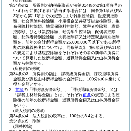
(所得控除)
第34条の2
所得割の納税義務者が法第314条の2第1項各号の
いずれかに掲げる者に該当する場合には、同条第1項及び第
3項から第11項までの規定により雑損控除額、医療費控除
額、社会保険料控除額、小規模企業共済等掛金控除額、生
命保険料控除額、地震保険料控除額、障害者控除額、寡婦
控除額、ひとり親控除額、勤労学生控除額、配偶者控除
額、配偶者特別控除額、扶養控除額又は特定親族特別控除
額を、前年の合計所得金額が25,000,000円以下である所得
割の納税義務者については、同条第2項、第6項及び第11項
の規定により基礎控除額をそれぞれその者の前年の所得に
ついて算定した総所得金額、退職所得金額又は山林所得金
額から控除する。
(所得割の税率)
第34条の3
所得割の額は、課税総所得金額、課税退職所得
金額及び課税山林所得金額の合計額に、100分の6を乗じて
得た金額とする。
2
前項
の「課税総所得金額」、「課税退職所得金額」又は
「課税山林所得金額」とは、それぞれ
前条
の規定による控
除後の前年の総所得金額、退職所得金額又は山林所得金額
をいう。
(法人税割の税率)
第34条の4
法人税割の税率は、100分の8.4とする。
第34条の5
削除
(調整控除)