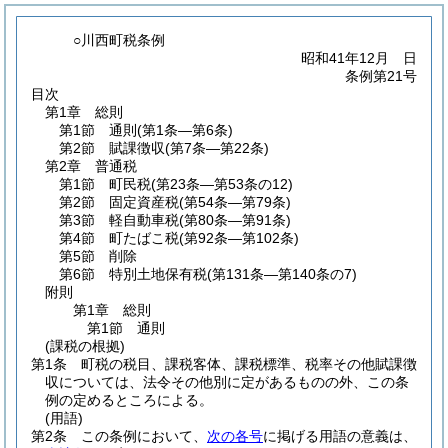
○川西町税条例
昭和41年12月 日
条例第21号
目次
第1章
総則
第1節
通則
(第1条―第6条)
第2節
賦課徴収
(第7条―第22条)
第2章
普通税
第1節
町民税
(第23条―第53条の12)
第2節
固定資産税
(第54条―第79条)
第3節
軽自動車税
(第80条―第91条)
第4節
町たばこ税
(第92条―第102条)
第5節
削除
第6節
特別土地保有税
(第131条―第140条の7)
附則
第1章
総則
第1節
通則
(課税の根拠)
第1条
町税の税目、課税客体、課税標準、税率その他賦課徴
収については、法令その他別に定があるものの外、この条
例の定めるところによる。
(用語)
第2条
この条例において、
次の各号
に掲げる用語の意義は、