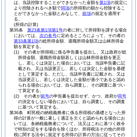
は、当該控除することができなかった金額を
第1項
の規定に
より控除されるべき額で
同項
の所得割の額から控除するこ
とができなかった金額とみなして、
前項
の規定を適用す
る。
(所得の計算)
第35条
第23条第1項第1号
の者に対して所得割を課する場合
においては、
次の各号
に定めるところによって、その者の
第33条第1項
の総所得金額、退職所得金額又は山林所得金
額を算定する。
(1)
その者が所得税に係る申告書を提出し、又は政府が総
所得金額、退職所得金額若しくは山林所得金額を更正
し、若しくは決定した場合においては、当該申告書に記
載され、又は当該更正し、若しくは決定した金額を基礎
として算定する。
ただし、当該申告書に記載され、又は
当該更正し、若しくは決定した金額が過小であると認め
られる場合においては、自ら調査し、その調査に基づい
て算定する。
(2)
その者が
前号
の申告書を提出せず、かつ、政府が
同号
の決定をしない場合においては、自ら調査し、その調査
に基づいて算定する。
第36条
町民税の納税義務者に係る所得税の基礎となった所
得の計算が一般に著しく適正を欠くと認められる場合にお
いては、各納税義務者について、法又はこれに基づく政令
で特別の定をする場合を除くほか、所得税法その他の所得
税に関する法令に規定する所得の計算の方法に従ってその