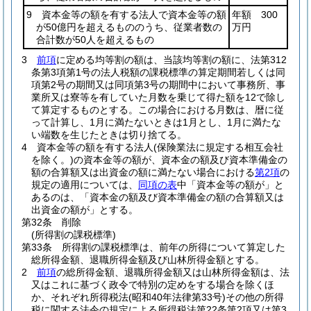
9 資本金等の額を有する法人で資本金等の額
年額 300
が50億円を超えるもののうち、従業者数の
万円
合計数が50人を超えるもの
3
前項
に定める均等割の額は、当該均等割の額に、法第312
条第3項第1号の法人税額の課税標準の算定期間若しくは同
項第2号の期間又は同項第3号の期間中において事務所、事
業所又は寮等を有していた月数を乗じて得た額を12で除し
て算定するものとする。
この場合における月数は、暦に従
って計算し、1月に満たないときは1月とし、1月に満たな
い端数を生じたときは切り捨てる。
4
資本金等の額を有する法人
(保険業法に規定する相互会社
を除く。)
の資本金等の額が、資本金の額及び資本準備金の
額の合算額又は出資金の額に満たない場合における
第2項
の
規定の適用については、
同項の表
中「資本金等の額が」と
あるのは、「資本金の額及び資本準備金の額の合算額又は
出資金の額が」とする。
第32条
削除
(所得割の課税標準)
第33条
所得割の課税標準は、前年の所得について算定した
総所得金額、退職所得金額及び山林所得金額とする。
2
前項
の総所得金額、退職所得金額又は山林所得金額は、法
又はこれに基づく政令で特別の定めをする場合を除くほ
か、それぞれ所得税法
(昭和40年法律第33号)
その他の所得
税に関する法令の規定による所得税法第22条第2項又は第3