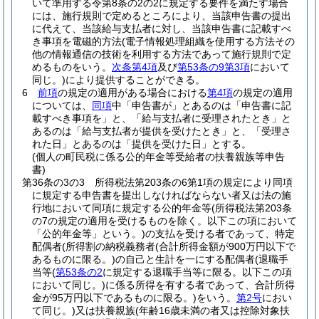
いて準用する令第8条の2の2に規定する要件を満たす場合
には、施行規則で定めるところにより、当該申告書の提出
に代えて、当該給与支払者に対し、当該申告書に記載すべ
き事項を電磁的方法
(電子情報処理組織を使用する方法その
他の情報通信の技術を利用する方法であって施行規則で定
めるものをいう。
次条第4項
及び
第53条の9第3項
において
同じ。)
により提供することができる。
6
前項
の規定の適用がある場合における
第4項
の規定の適用
については、
同項
中「申告書が」とあるのは「申告書に記
載すべき事項を」と、「給与支払者に受理されたとき」と
あるのは「給与支払者が提供を受けたとき」と、「受理さ
れた日」とあるのは「提供を受けた日」とする。
(個人の町民税に係る公的年金等受給者の扶養親族等申告
書)
第36条の3の3
所得税法第203条の6第1項の規定により同項
に規定する申告書を提出しなければならない者又は法の施
行地において同項に規定する公的年金等
(所得税法第203条
の7の規定の適用を受けるものを除く。以下この項において
「公的年金等」という。)
の支払を受ける者であって、特定
配偶者
(所得割の納税義務者
(合計所得金額が900万円以下で
あるものに限る。)
の自己と生計を一にする配偶者
(退職手
当等
(
第53条の2
に規定する退職手当等に限る。以下この項
において同じ。)
に係る所得を有する者であって、合計所得
金が95万円以下であるものに限る。)
をいう。
第2号
におい
て同じ。)
又は扶養親族
(年齢16歳未満の者又は控除対象扶