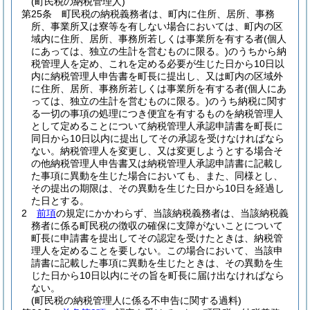
(町民税の納税管理人)
第25条
町民税の納税義務者は、町内に住所、居所、事務
所、事業所又は寮等を有しない場合においては、町内の区
域内に住所、居所、事務所若しくは事業所を有する者
(個人
にあっては、独立の生計を営むものに限る。)
のうちから納
税管理人を定め、これを定める必要が生じた日から10日以
内に納税管理人申告書を町長に提出し、又は町内の区域外
に住所、居所、事務所若しくは事業所を有する者
(個人にあ
っては、独立の生計を営むものに限る。)
のうち納税に関す
る一切の事項の処理につき便宜を有するものを納税管理人
として定めることについて納税管理人承認申請書を町長に
同日から10日以内に提出してその承認を受けなければなら
ない。
納税管理人を変更し、又は変更しようとする場合そ
の他納税管理人申告書又は納税管理人承認申請書に記載し
た事項に異動を生じた場合においても、また、同様とし、
その提出の期限は、その異動を生じた日から10日を経過し
た日とする。
2
前項
の規定にかかわらず、当該納税義務者は、当該納税義
務者に係る町民税の徴収の確保に支障がないことについて
町長に申請書を提出してその認定を受けたときは、納税管
理人を定めることを要しない。
この場合において、当該申
請書に記載した事項に異動を生じたときは、その異動を生
じた日から10日以内にその旨を町長に届け出なければなら
ない。
(町民税の納税管理人に係る不申告に関する過料)