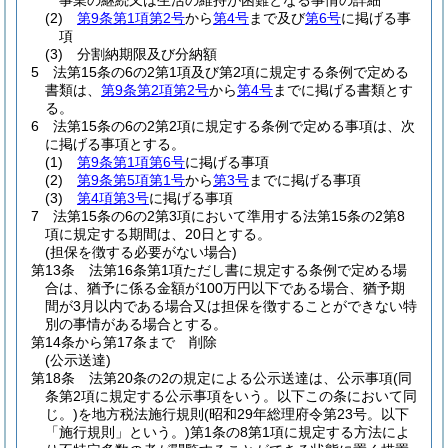
事業の継続又は生活の維持が困難となる事情の詳細
(2)
第9条第1項第2号
から
第4号
まで及び
第6号
に掲げる事
項
(3)
分割納期限及び分納額
5
法第15条の6の2第1項及び第2項に規定する条例で定める
書類は、
第9条第2項第2号
から
第4号
までに掲げる書類とす
る。
6
法第15条の6の2第2項に規定する条例で定める事項は、次
に掲げる事項とする。
(1)
第9条第1項第6号
に掲げる事項
(2)
第9条第5項第1号
から
第3号
までに掲げる事項
(3)
第4項第3号
に掲げる事項
7
法第15条の6の2第3項において準用する法第15条の2第8
項に規定する期間は、20日とする。
(担保を徴する必要がない場合)
第13条
法第16条第1項ただし書に規定する条例で定める場
合は、猶予に係る金額が100万円以下である場合、猶予期
間が3月以内である場合又は担保を徴することができない特
別の事情がある場合とする。
第14条から第17条まで
削除
(公示送達)
第18条
法第20条の2の規定による公示送達は、公示事項
(同
条第2項に規定する公示事項をいう。以下この条において同
じ。)
を地方税法施行規則
(昭和29年総理府令第23号。以下
「施行規則」という。)
第1条の8第1項に規定する方法によ