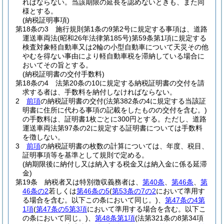
ればならない。
当該期限の延長を認めないときも、また同
様とする。
(納税証明事項)
第18条の3
施行規則第1条の9第2号に規定する事項は、道路
運送車両法
(昭和26年法律第185号)
第59条第1項に規定する
検査対象軽自動車又は2輪の小型自動車について天災その他
やむを得ない事由により軽自動車税を滞納している場合に
おいてその旨とする。
(納税証明書の交付手数料)
第18条の4
法第20条の10に規定する納税証明書の交付を請
求する者は、手数料を納付しなければならない。
2
前項
の納税証明書の交付
(法第382条の4に規定する当該証
明書に住所に代わる事項の記載をしたものの交付を含む。)
の手数料は、証明書1枚ごとに300円とする。
ただし、道路
運送車両法第97条の2に規定する証明書については手数料
を徴しない。
3
前項
の納税証明書の枚数の計算については、年度、税目、
証明事項等を基準として規則で定める。
(納期限後に納付し又は納入する税金又は納入金に係る延滞
金)
第19条
納税者又は特別徴収義務者は、
第40条
、
第46条
、
第
46条の2
若しくは
第46条の5
(
第53条の7の2
において準用す
る場合を含む。以下この条において同じ。)
、
第47条の4第
1項
(
第47条の5第3項
において準用する場合を含む。以下こ
の条において同じ。)
、
第48条第1項
(法第321条の8第34項