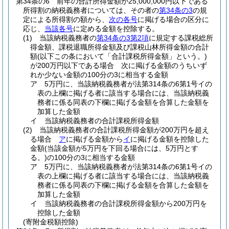
第34条の6
前年の合計所得金額が25,000,000円以下である
所得割の納税義務者については、その者の
第34条の3
の規
定による所得割の額から、
次の各号
に掲げる場合の区分に
応じ、
当該各号
に定める金額を控除する。
(1)
当該納税義務者の
第34条の3第2項
に規定する課税総所
得金額、課税退職所得金額及び課税山林所得金額の合計
額
(以下この条において「合計課税所得金額」という。)
が200万円以下である場合 次に掲げる金額のうちいず
れか少ない金額の100分の3に相当する金額
ア
5万円に、当該納税義務者が法第314条の6第1号イの
表の上欄に掲げる者に該当する場合には、当該納税義
務者に係る同表の下欄に掲げる金額を合算した金額を
加算した金額
イ
当該納税義務者の合計課税所得金額
(2)
当該納税義務者の合計課税所得金額が200万円を超え
る場合
ア
に掲げる金額から
イ
に掲げる金額を控除した
金額
(当該金額が5万円を下回る場合には、5万円とす
る。)
の100分の3に相当する金額
ア
5万円に、当該納税義務者が法第314条の6第1号イの
表の上欄に掲げる者に該当する場合には、当該納税義
務者に係る同表の下欄に掲げる金額を合算した金額を
加算した金額
イ
当該納税義務者の合計課税所得金額から200万円を
控除した金額
(寄附金税額控除)