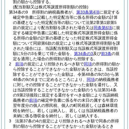
割の額から控除する。
(配当割額又は株式等譲渡所得割額の控除)
第34条の9
所得割の納税義務者が、
第33条第4項
に規定する
確定申告書に記載した特定配当等に係る所得の金額の計算
の基礎となった特定配当等の額について法第2章第1節第5
款の規定により配当割額を課された場合又は
同条第6項
に規
定する確定申告書に記載した特定株式等譲渡所得金額に係
る所得の金額の計算の基礎となった特定株式等譲渡所得金
額について同節第6款の規定により株式等譲渡所得割額を課
された場合には、当該配当割額又は当該株式等譲渡所得割
額に5分の3を乗じて得た金額を、
第34条の3
及び
前3条
の規
定を適用した場合の所得割の額から控除する。
2
前項
の規定により控除されるべき額で
同項
の所得割の額か
ら控除することができなかった金額があるときは、当該控
除することができなかった金額は、令第48条の9の3から第
48条の9の6までに定めるところにより、
同項
の納税義務者
に対しその控除することができなかった金額を還付し、又
は当該控除することができなかった金額のうち法第314条
の9第2項後段に規定する還付をすべき金額により当該納税
義務者の
前項
の確定申告書に係る年の末日の属する年度の
翌年度分の個人の県民税、個人の町民税若しくは森林環境
税を納付し、若しくは納入し、若しくは当該納税義務者の
未納に係る徴収金を納付し、若しくは納入する。
3
法第37条の4の規定により控除されるべき額で同条の所得
割の額から控除することができなかった金額があるとき