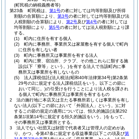
(町民税の納税義務者等)
第23条
町民税は、
第1号
の者に対しては均等割額及び所得
割額の合算額により、
第3号
の者に対しては均等割額及び法
人税割額の合算額により、
第2号
及び
第4号
の者に対しては
均等割額により、
第5号
の者に対しては法人税割額により課
する。
(1)
町内に住所を有する個人
(2)
町内に事務所、事業所又は家屋敷を有する個人で町内
に住所を有しない者
(3)
町内に事務所又は事業所を有する法人
(4)
町内に寮、宿泊所、クラブ、その他これらに類する施
設
(以下「寮等」という。)
を有する法人で当該町内に事
務所又は事業所を有しないもの
(5)
法人課税信託
(法人税法
(昭和40年法律第34号)
第2条第
29号の2に規定する法人課税信託をいう。以下この節に
おいて同じ。)
の引受けを行うことにより法人税を課され
る個人で町内に事務所又は事業所を有するもの
2
法の施行地に本店又は主たる事務所若しくは事業所を有し
ない法人
(以下この節において「外国法人」という。)
に対
するこの節の規定の適用については、恒久的施設
(法第292
条第1項第14号に規定する恒久的施設をいう。)
をもって、
その事務所又は事業所とする。
3
法人でない社団又は財団で代表者又は管理人の定めがあ
り、かつ、令第47条に規定する収益事業
(以下この項及び
第