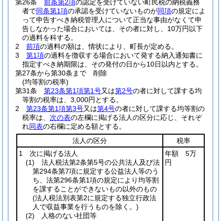
第26条
前条第2項
の認定を受けていない町民税の納税義務
者で
同条第1項
の承認を受けていないものが
同項
の規定によ
って申告すべき納税管理人について正当な事由がなくて申
告しなかった場合においては、その者に対し、10万円以下
の過料を科する。
2
前項
の過料の額は、情状により、町長が定める。
3
第1項
の過料を徴収する場合において発する納入通知書に
指定すべき納期限は、その発付の日から10日以内とする。
第27条から第30条まで
削除
(均等割の税率)
第31条
第23条第1項第1号
又は
第2号
の者に対して課する均
等割の税率は、3,000円とする。
2
第23条第1項第3号
又は
第4号
の者に対して課する均等割の
税率は、
次の表
の左欄に掲げる法人の区分に応じ、それぞ
れ
同表
の右欄に定める額とする。
法人の区分
税率
1 次に掲げる法人
年額 5万
(1)
法人税法第2条第5号の公共法人及び法
円
第294条第7項に規定する公益法人等のう
ち、法第296条第1項の規定により均等割
を課することができないもの以外のもの
(法人税法別表第2に規定する独立行政法
人で収益事業を行うものを除く。)
(2)
人格のない社団等