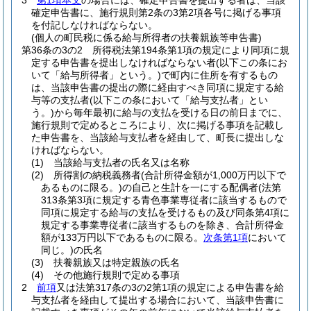
3
第1項本文
の場合には、確定申告書を提出する者は、当該
確定申告書に、施行規則第2条の3第2項各号に掲げる事項
を付記しなければならない。
(個人の町民税に係る給与所得者の扶養親族等申告書)
第36条の3の2
所得税法第194条第1項の規定により同項に規
定する申告書を提出しなければならない者
(以下この条にお
いて「給与所得者」という。)
で町内に住所を有するもの
は、当該申告書の提出の際に経由すべき同項に規定する給
与等の支払者
(以下この条において「給与支払者」とい
う。)
から毎年最初に給与の支払を受ける日の前日までに、
施行規則で定めるところにより、次に掲げる事項を記載し
た申告書を、当該給与支払者を経由して、町長に提出しな
ければならない。
(1)
当該給与支払者の氏名又は名称
(2)
所得割の納税義務者
(合計所得金額が1,000万円以下で
あるものに限る。)
の自己と生計を一にする配偶者
(法第
313条第3項に規定する青色事業専従者に該当するもので
同項に規定する給与の支払を受けるもの及び同条第4項に
規定する事業専従者に該当するものを除き、合計所得金
額が133万円以下であるものに限る。
次条第1項
において
同じ。)
の氏名
(3)
扶養親族又は特定親族の氏名
(4)
その他施行規則で定める事項
2
前項
又は法第317条の3の2第1項の規定による申告書を給
与支払者を経由して提出する場合において、当該申告書に