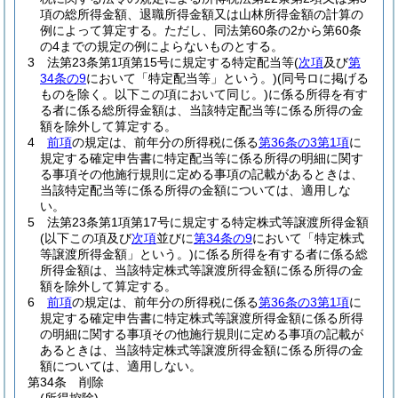
項の総所得金額、退職所得金額又は山林所得金額の計算の
例によって算定する。
ただし、同法第60条の2から第60条
の4までの規定の例によらないものとする。
3
法第23条第1項第15号に規定する特定配当等
(
次項
及び
第
34条の9
において「特定配当等」という。)
(同号ロに掲げる
ものを除く。以下この項において同じ。)
に係る所得を有す
る者に係る総所得金額は、当該特定配当等に係る所得の金
額を除外して算定する。
4
前項
の規定は、前年分の所得税に係る
第36条の3第1項
に
規定する確定申告書に特定配当等に係る所得の明細に関す
る事項その他施行規則に定める事項の記載があるときは、
当該特定配当等に係る所得の金額については、適用しな
い。
5
法第23条第1項第17号に規定する特定株式等譲渡所得金額
(以下この項及び
次項
並びに
第34条の9
において「特定株式
等譲渡所得金額」という。)
に係る所得を有する者に係る総
所得金額は、当該特定株式等譲渡所得金額に係る所得の金
額を除外して算定する。
6
前項
の規定は、前年分の所得税に係る
第36条の3第1項
に
規定する確定申告書に特定株式等譲渡所得金額に係る所得
の明細に関する事項その他施行規則に定める事項の記載が
あるときは、当該特定株式等譲渡所得金額に係る所得の金
額については、適用しない。
第34条
削除