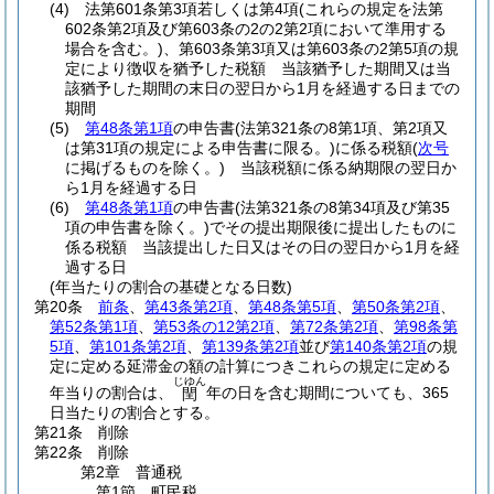
(4)
法第601条第3項若しくは第4項
(これらの規定を法第
602条第2項及び第603条の2の2第2項において準用する
場合を含む。)
、第603条第3項又は第603条の2第5項の規
定により徴収を猶予した税額 当該猶予した期間又は当
該猶予した期間の末日の翌日から1月を経過する日までの
期間
(5)
第48条第1項
の申告書
(法第321条の8第1項、第2項又
は第31項の規定による申告書に限る。)
に係る税額
(
次号
に掲げるものを除く。)
当該税額に係る納期限の翌日か
ら1月を経過する日
(6)
第48条第1項
の申告書
(法第321条の8第34項及び第35
項の申告書を除く。)
でその提出期限後に提出したものに
係る税額 当該提出した日又はその日の翌日から1月を経
過する日
(年当たりの割合の基礎となる日数)
第20条
前条
、
第43条第2項
、
第48条第5項
、
第50条第2項
、
第52条第1項
、
第53条の12第2項
、
第72条第2項
、
第98条第
5項
、
第101条第2項
、
第139条第2項
並び
第140条第2項
の規
定に定める延滞金の額の計算につきこれらの規定に定める
じゆん
年当りの割合は、
年の日を含む期間についても、365
閏
日当たりの割合とする。
第21条
削除
第22条
削除
第2章
普通税
第1節
町民税