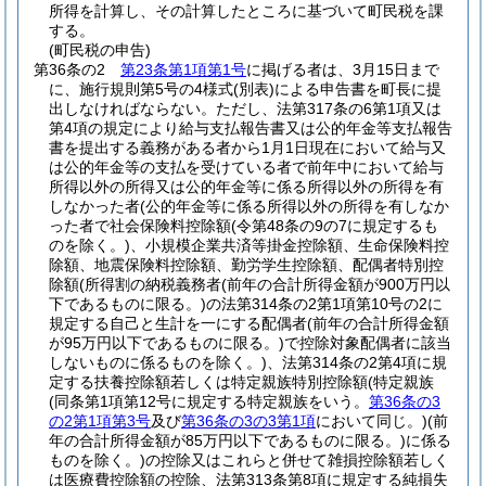
所得を計算し、その計算したところに基づいて町民税を課
する。
(町民税の申告)
第36条の2
第23条第1項第1号
に掲げる者は、3月15日まで
に、施行規則第5号の4様式
(別表)
による申告書を町長に提
出しなければならない。
ただし、法第317条の6第1項又は
第4項の規定により給与支払報告書又は公的年金等支払報告
書を提出する義務がある者から1月1日現在において給与又
は公的年金等の支払を受けている者で前年中において給与
所得以外の所得又は公的年金等に係る所得以外の所得を有
しなかった者
(公的年金等に係る所得以外の所得を有しなか
った者で社会保険料控除額
(令第48条の9の7に規定するも
のを除く。)
、小規模企業共済等掛金控除額、生命保険料控
除額、地震保険料控除額、勤労学生控除額、配偶者特別控
除額
(所得割の納税義務者
(前年の合計所得金額が900万円以
下であるものに限る。)
の法第314条の2第1項第10号の2に
規定する自己と生計を一にする配偶者
(前年の合計所得金額
が95万円以下であるものに限る。)
で控除対象配偶者に該当
しないものに係るものを除く。)
、法第314条の2第4項に規
定する扶養控除額若しくは特定親族特別控除額
(特定親族
(同条第1項第12号に規定する特定親族をいう。
第36条の3
の2第1項第3号
及び
第36条の3の3第1項
において同じ。)
(前
年の合計所得金額が85万円以下であるものに限る。)
に係る
ものを除く。)
の控除又はこれらと併せて雑損控除額若しく
は医療費控除額の控除、法第313条第8項に規定する純損失