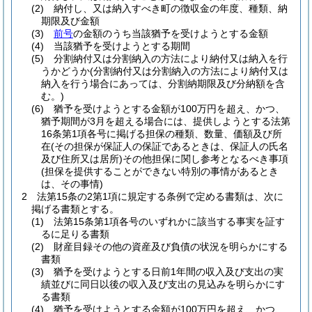
(2)
納付し、又は納入すべき町の徴収金の年度、種類、納
期限及び金額
(3)
前号
の金額のうち当該猶予を受けようとする金額
(4)
当該猶予を受けようとする期間
(5)
分割納付又は分割納入の方法により納付又は納入を行
うかどうか
(分割納付又は分割納入の方法により納付又は
納入を行う場合にあっては、分割納期限及び分納額を含
む。)
(6)
猶予を受けようとする金額が100万円を超え、かつ、
猶予期間が3月を超える場合には、提供しようとする法第
16条第1項各号に掲げる担保の種類、数量、価額及び所
在
(その担保が保証人の保証であるときは、保証人の氏名
及び住所又は居所)
その他担保に関し参考となるべき事項
(担保を提供することができない特別の事情があるとき
は、その事情)
2
法第15条の2第1項に規定する条例で定める書類は、次に
掲げる書類とする。
(1)
法第15条第1項各号のいずれかに該当する事実を証す
るに足りる書類
(2)
財産目録その他の資産及び負債の状況を明らかにする
書類
(3)
猶予を受けようとする日前1年間の収入及び支出の実
績並びに同日以後の収入及び支出の見込みを明らかにす
る書類
(4)
猶予を受けようとする金額が100万円を超え、かつ、