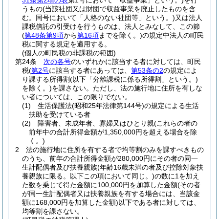
31条第2項の表
第1号において「収益事業」という。)
を行
うもの
(当該社団又は財団で収益事業を廃止したものを含
む。同号において「人格のない社団等」という。)
又は法人
課税信託の引受けを行うものは、法人とみなして、この節
(
第48条第9項
から
第16項
までを除く。)
の規定中法人の町民
税に関する規定を適用する。
(個人の町民税の非課税の範囲)
第24条
次の各号
のいずれかに該当する者に対しては、町民
税
(
第2号
に該当する者にあっては、
第53条の2
の規定によ
り課する所得割
(以下「分離課税に係る所得割」という。)
を除く。)
を課さない。
ただし、法の施行地に住所を有しな
い者については、この限りでない。
(1)
生活保護法
(昭和25年法律第144号)
の規定による生活
扶助を受けている者
(2)
障害者、未成年者、寡婦又はひとり親
(これらの者の
前年中の合計所得金額が1,350,000円を超える場合を除
く。)
2
法の施行地に住所を有する者で均等割のみを課すべきもの
のうち、前年の合計所得金額が280,000円にその者の同一
生計配偶者及び扶養親族
(年齢16歳未満の者及び控除対象扶
養親族に限る。以下この項において同じ。)
の数に1を加え
た数を乗じて得た金額に100,000円を加算した金額
(その者
が同一生計配偶者又は扶養親族を有する場合には、当該金
額に168,000円を加算した金額)
以下である者に対しては、
均等割を課さない。