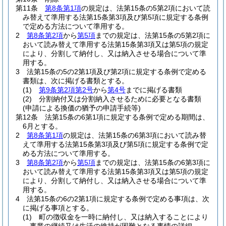
第11条
第8条第1項
の規定は、法第15条の5第2項において読
み替えて準用する法第15条第3項及び第5項に規定する条例
で定める方法について準用する。
2
第8条第2項
から
第5項
までの規定は、法第15条の5第2項に
おいて読み替えて準用する法第15条第3項又は第5項の規定
により、分割して納付し、又は納入させる場合について準
用する。
3
法第15条の5の2第1項及び第2項に規定する条例で定める
書類は、次に掲げる書類とする。
(1)
第9条第2項第2号
から
第4号
までに掲げる書類
(2)
分割納付又は分割納入させるために必要となる書類
(申請による換価の猶予の申請手続等)
第12条
法第15条の6第1項に規定する条例で定める期間は、
6月とする。
2
第8条第1項
の規定は、法第15条の6第3項において読み替
えて準用する法第15条第3項及び第5項に規定する条例で定
める方法について準用する。
3
第8条第2項
から
第5項
までの規定は、法第15条の6第3項に
おいて読み替えて準用する法第15条第3項又は第5項の規定
により、分割して納付し、又は納入させる場合について準
用する。
4
法第15条の6の2第1項に規定する条例で定める事項は、次
に掲げる事項とする。
(1)
町の徴収金を一時に納付し、又は納入することにより