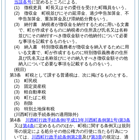
当該各号
に定めるところによる。
(1)
徴税吏員 町長又はその委任を受けた町職員をいう。
(2)
徴収金 町税並びにその延滞金、過少申告加算金、不
申告加算金、重加算金及び滞納処分費をいう。
(3)
納付書 納税者が徴収金を納付するために用いる文書
で、町が作成するものに納税者の住所及び氏名又は名称
並びにその納付すべき徴収金額その他納付について必要
な事項を記載するものをいう。
(4)
納入書 特別徴収義務者が徴収金を納入するために用
いる文書で、町が作成するものに特別徴収義務者の住所
及び氏名又は名称並びにその納入すべき徴収金額その他
納入について必要な事項を記載するものをいう。
(税目)
第3条
町税として課する普通税は、次に掲げるものとする。
(1)
町民税
(2)
固定資産税
(3)
軽自動車税
(4)
町たばこ税
(5)
削除
(6)
特別土地保有税
(川西町行政手続条例の適用除外)
第4条
川西町行政手続条例
(平成13年川西町条例第1号)
第3条
又は
第4条
に定めるもののほか、町税に関する条例又は規則
等の規定による処分その他公権力の行使に当たる行為につ
いては、
川西町行政手続条例第2章
及び
第3章
の規定は、適