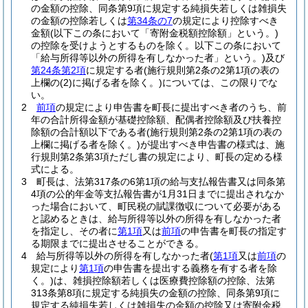
の金額の控除、同条第9項に規定する純損失若しくは雑損失
の金額の控除若しくは
第34条の7
の規定により控除すべき
金額
(以下この条において「寄附金税額控除額」という。)
の控除を受けようとするものを除く。以下この条において
「給与所得等以外の所得を有しなかった者」という。)
及び
第24条第2項
に規定する者
(施行規則第2条の2第1項の表の
上欄の
(2)
に掲げる者を除く。)
については、この限りでな
い。
2
前項
の規定により申告書を町長に提出すべき者のうち、前
年の合計所得金額が基礎控除額、配偶者控除額及び扶養控
除額の合計額以下である者
(施行規則第2条の2第1項の表の
上欄に掲げる者を除く。)
が提出すべき申告書の様式は、施
行規則第2条第3項ただし書の規定により、町長の定める様
式による。
3
町長は、法第317条の6第1項の給与支払報告書又は同条第
4項の公的年金等支払報告書が1月31日までに提出されなか
った場合において、町民税の賦課徴収について必要がある
と認めるときは、給与所得等以外の所得を有しなかった者
を指定し、その者に
第1項
又は
前項
の申告書を町長の指定す
る期限までに提出させることができる。
4
給与所得等以外の所得を有しなかった者
(
第1項
又は
前項
の
規定により
第1項
の申告書を提出する義務を有する者を除
く。)
は、雑損控除額若しくは医療費控除額の控除、法第
313条第8項に規定する純損失の金額の控除、同条第9項に
規定する純損失若しくは雑損失の金額の控除又は寄附金税