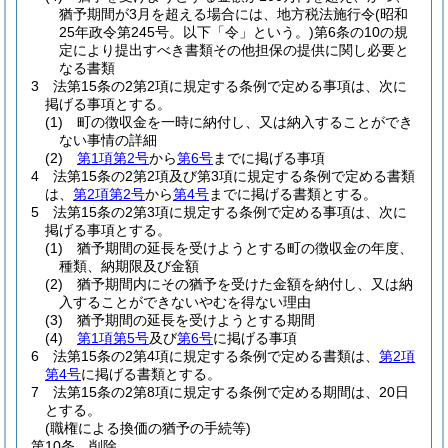
猶予期間が3月を超える場合には、地方税法施行令
(昭和
25年政令第245号。以下「令」という。)
第6条の10の規
定により提出すべき書類その他担保の提供に関し必要と
なる書類
3
法第15条の2第2項に規定する条例で定める事項は、次に
掲げる事項とする。
(1)
町の徴収金を一時に納付し、又は納入することができ
ない事情の詳細
(2)
第1項第2号
から
第6号
までに掲げる事項
4
法第15条の2第2項及び第3項に規定する条例で定める書類
は、
第2項第2号
から
第4号
までに掲げる書類とする。
5
法第15条の2第3項に規定する条例で定める事項は、次に
掲げる事項とする。
(1)
猶予期間の延長を受けようとする町の徴収金の年度、
種類、納期限及び金額
(2)
猶予期間内にその猶予を受けた金額を納付し、又は納
入することができないやむを得ない理由
(3)
猶予期間の延長を受けようとする期間
(4)
第1項第5号
及び
第6号
に掲げる事項
6
法第15条の2第4項に規定する条例で定める書類は、
第2項
第4号
に掲げる書類とする。
7
法第15条の2第8項に規定する条例で定める期間は、20日
とする。
(職権による換価の猶予の手続等)
第10条
削除