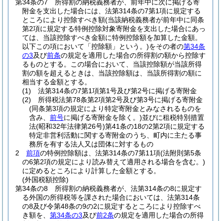
第34条の7
所得割の納税義務者が、前年中に次に掲げる寄
附金を支出した場合には、法第314条の7第1項に規定する
ところにより控除すべき額
(当該納税義務者が前年中に同条
第2項に規定する特例控除対象寄附金を支出した場合にあっ
ては、当該控除すべき金額に特例控除額を加算した金額。
以下この項において「控除額」という。)
をその者の
第34条
の3
及び
前条
の規定を適用した場合の所得割の額から控除す
るものとする。
この場合において、当該控除額が当該所得
割の額を超えるときは、当該控除額は、当該所得割の額に
相当する金額とする。
(1)
法第314条の7第1項第1号及び第2号に掲げる寄附金
(2)
所得税法第78条第2項第2号及び第3号に掲げる寄附金
(同条第3項の規定により特定寄附金とみなされるものを
含み、
前号
に掲げる寄附金を除く。)
並びに租税特別措置
法
(昭和32年法律第26号)
第41条の18の2第2項に規定する
特定非営利活動に関する寄附金のうち、町内に主たる事
務所を有する法人又は団体に対するもの
2
前項
の特例控除額は、法第314条の7第11項
(法附則第5条
の6第2項の規定により読み替えて適用される場合を含む。)
に定めるところにより計算した金額とする。
(外国税額控除)
第34条の8
所得割の納税義務者が、法第314条の8に規定す
る外国の所得税等を課された場合においては、法第314条
の8及び令第48条の9の2に規定するところにより控除すべ
き額を、
第34条の3
及び
前2条
の規定を適用した場合の所得