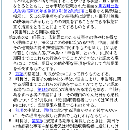
り不特定多数の者が閲覧することができる状態に置く措置
をとるとともに、公示事項が記載された書面を
川西町公告
式条例
(昭和35年条例第3号)
第2条第2項
に規定する掲示場に
掲示し、又は公示事項を町の事務所に設置した電子計算機
の映像面に表示したものの閲覧をすることができる状態に
置く措置をとることによってするものとする。
(災害等による期限の延長)
第18条の2
町長は、広範囲にわたる災害その他やむを得な
い理由により、法又はこの条例に定める申告、申請、請求
その他書類の提出
(審査請求に関するものを除く。)
又は納
付若しくは納入
(以下本条中「申告等」という。)
に関する
期限までにこれらの行為をすることができないと認める場
合には、地域、期日その他必要な事項を指定して当該期限
を延長するものとする。
2
前項
の指定は、町長が公示によって行うものとする。
3
町長は、災害その他やむを得ない理由により、申告等に関
する期限までにこれらの行為をすることができないと認め
る場合には、
第1項
の規定の適用がある場合を除き、当該行
為をすべき者の申請により、その理由のやんだ日から納税
者については2月以内、特別徴収義務者については30日以
内において、当該期限を延長するものとする。
4
前項
の申請は、
同項
に規定する理由がやんだ後すみやか
に、その理由を記載した書面でしなければならない。
5
町長は、
第3項
に規定する期限を延長したときは、期日そ
の他必要な事項を納税者又は特別徴収義務者に通知しなけ