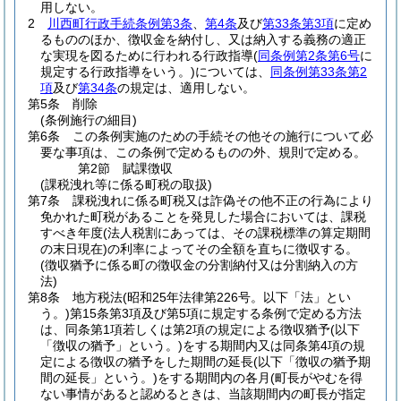
用しない。
2
川西町行政手続条例第3条
、
第4条
及び
第33条第3項
に定め
るもののほか、徴収金を納付し、又は納入する義務の適正
な実現を図るために行われる行政指導
(
同条例第2条第6号
に
規定する行政指導をいう。)
については、
同条例第33条第2
項
及び
第34条
の規定は、適用しない。
第5条
削除
(条例施行の細目)
第6条
この条例実施のための手続その他その施行について必
要な事項は、この条例で定めるものの外、規則で定める。
第2節
賦課徴収
(課税洩れ等に係る町税の取扱)
第7条
課税洩れに係る町税又は詐偽その他不正の行為により
免かれた町税があることを発見した場合においては、課税
すべき年度
(法人税割にあっては、その課税標準の算定期間
の末日現在)
の利率によってその全額を直ちに徴収する。
(徴収猶予に係る町の徴収金の分割納付又は分割納入の方
法)
第8条
地方税法
(昭和25年法律第226号。以下「法」とい
う。)
第15条第3項及び第5項に規定する条例で定める方法
は、同条第1項若しくは第2項の規定による徴収猶予
(以下
「徴収の猶予」という。)
をする期間内又は同条第4項の規
定による徴収の猶予をした期間の延長
(以下「徴収の猶予期
間の延長」という。)
をする期間内の各月
(町長がやむを得
ない事情があると認めるときは、当該期間内の町長が指定