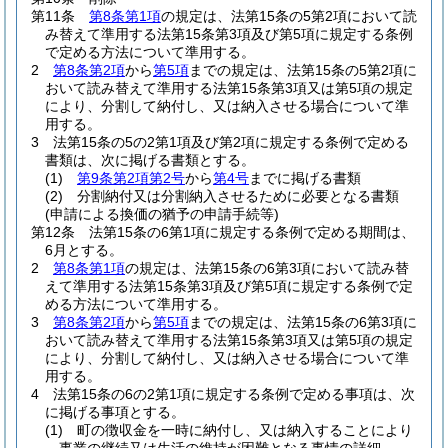
第11条
第8条第1項
の規定は、法第15条の5第2項において読
み替えて準用する法第15条第3項及び第5項に規定する条例
で定める方法について準用する。
2
第8条第2項
から
第5項
までの規定は、法第15条の5第2項に
おいて読み替えて準用する法第15条第3項又は第5項の規定
により、分割して納付し、又は納入させる場合について準
用する。
3
法第15条の5の2第1項及び第2項に規定する条例で定める
書類は、次に掲げる書類とする。
(1)
第9条第2項第2号
から
第4号
までに掲げる書類
(2)
分割納付又は分割納入させるために必要となる書類
(申請による換価の猶予の申請手続等)
第12条
法第15条の6第1項に規定する条例で定める期間は、
6月とする。
2
第8条第1項
の規定は、法第15条の6第3項において読み替
えて準用する法第15条第3項及び第5項に規定する条例で定
める方法について準用する。
3
第8条第2項
から
第5項
までの規定は、法第15条の6第3項に
おいて読み替えて準用する法第15条第3項又は第5項の規定
により、分割して納付し、又は納入させる場合について準
用する。
4
法第15条の6の2第1項に規定する条例で定める事項は、次
に掲げる事項とする。
(1)
町の徴収金を一時に納付し、又は納入することにより