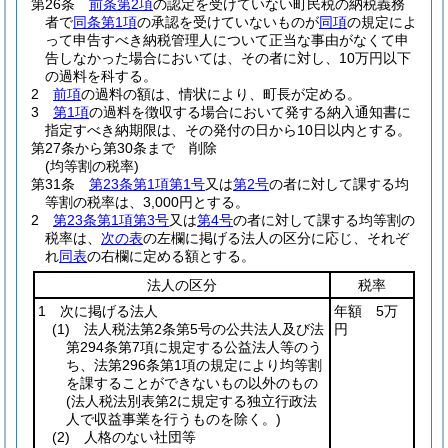
第26条
前条第2項
の認定を受けていない町民税の納税義務
者で
同条第1項
の承認を受けていないものが
同項
の規定によ
って申告すべき納税管理人について正当な事由がなくて申
告しなかった場合においては、その者に対し、10万円以下
の過料を科する。
2
前項
の過料の額は、情状により、町長が定める。
3
第1項
の過料を徴収する場合において発する納入通知書に
指定すべき納期限は、その発付の日から10日以内とする。
第27条から第30条まで
削除
(均等割の税率)
第31条
第23条第1項第1号
又は
第2号
の者に対して課する均
等割の税率は、3,000円とする。
2
第23条第1項第3号
又は
第4号
の者に対して課する均等割の
税率は、
次の表
の左欄に掲げる法人の区分に応じ、それぞ
れ
同表
の右欄に定める額とする。
法人の区分
税率
1 次に掲げる法人
年額 5万
(1)
法人税法第2条第5号の公共法人及び法
円
第294条第7項に規定する公益法人等のう
ち、法第296条第1項の規定により均等割
を課することができないもの以外のもの
(法人税法別表第2に規定する独立行政法
人で収益事業を行うものを除く。)
(2)
人格のない社団等