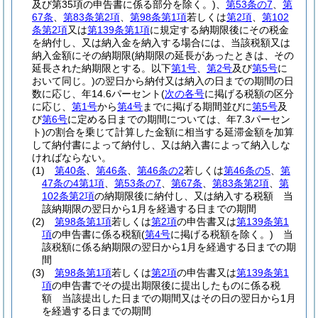
及び第35項の申告書に係る部分を除く。)
、
第53条の7
、
第
67条
、
第83条第2項
、
第98条第1項
若しくは
第2項
、
第102
条第2項
又は
第139条第1項
に規定する納期限後にその税金
を納付し、又は納入金を納入する場合には、当該税額又は
納入金額にその納期限
(納期限の延長があったときは、その
延長された納期限とする。以下
第1号
、
第2号
及び
第5号
に
おいて同じ。)
の翌日から納付又は納入の日までの期間の日
数に応じ、年14.6パーセント
(
次の各号
に掲げる税額の区分
に応じ、
第1号
から
第4号
までに掲げる期間並びに
第5号
及
び
第6号
に定める日までの期間については、年7.3パーセン
ト)
の割合を乗じて計算した金額に相当する延滞金額を加算
して納付書によって納付し、又は納入書によって納入しな
ければならない。
(1)
第40条
、
第46条
、
第46条の2
若しくは
第46条の5
、
第
47条の4第1項
、
第53条の7
、
第67条
、
第83条第2項
、
第
102条第2項
の納期限後に納付し、又は納入する税額 当
該納期限の翌日から1月を経過する日までの期間
(2)
第98条第1項
若しくは
第2項
の申告書又は
第139条第1
項
の申告書に係る税額
(
第4号
に掲げる税額を除く。)
当
該税額に係る納期限の翌日から1月を経過する日までの期
間
(3)
第98条第1項
若しくは
第2項
の申告書又は
第139条第1
項
の申告書でその提出期限後に提出したものに係る税
額 当該提出した日までの期間又はその日の翌日から1月
を経過する日までの期間