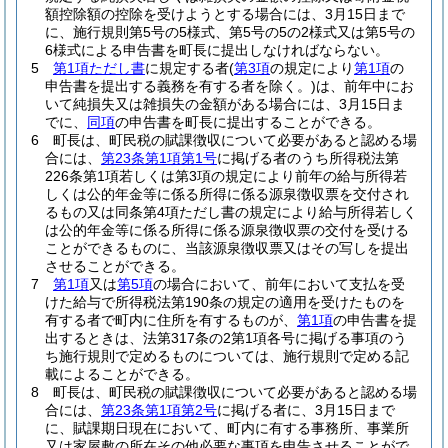
額控除額の控除を受けようとする場合には、3月15日まで
に、施行規則第5号の5様式、第5号の5の2様式又は第5号の
6様式による申告書を町長に提出しなければならない。
5
第1項ただし書
に規定する者
(
第3項
の規定により
第1項
の
申告書を提出する義務を有する者を除く。)
は、前年中にお
いて純損失又は雑損失の金額がある場合には、3月15日ま
でに、
同項
の申告書を町長に提出することができる。
6
町長は、町民税の賦課徴収について必要があると認める場
合には、
第23条第1項第1号
に掲げる者のうち所得税法第
226条第1項若しくは第3項の規定により前年の給与所得若
しくは公的年金等に係る所得に係る源泉徴収票を交付され
るもの又は同条第4項ただし書の規定により給与所得若しく
は公的年金等に係る所得に係る源泉徴収票の交付を受ける
ことができるものに、当該源泉徴収票又はその写しを提出
させることができる。
7
第1項
又は
第5項
の場合において、前年において支払を受
けた給与で所得税法第190条の規定の適用を受けたものを
有する者で町内に住所を有するものが、
第1項
の申告書を提
出するときは、法第317条の2第1項各号に掲げる事項のう
ち施行規則で定めるものについては、施行規則で定める記
載によることができる。
8
町長は、町民税の賦課徴収について必要があると認める場
合には、
第23条第1項第2号
に掲げる者に、3月15日まで
に、賦課期日現在において、町内に有する事務所、事業所
又は家屋敷の所在その他必要な事項を申告させることがで