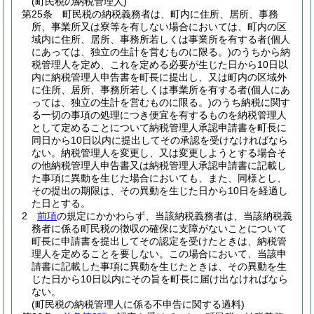
(町民税の納税管理人)
第25条
町民税の納税義務者は、町内に住所、居所、事務
所、事業所又は寮等を有しない場合においては、町内の区
域内に住所、居所、事務所若しくは事業所を有する者
(個人
にあっては、独立の生計を営むものに限る。)
のうちから納
税管理人を定め、これを定める必要が生じた日から10日以
内に納税管理人申告書を町長に提出し、又は町内の区域外
に住所、居所、事務所若しくは事業所を有する者
(個人にあ
っては、独立の生計を営むものに限る。)
のうち納税に関す
る一切の事項の処理につき便宜を有するものを納税管理人
として定めることについて納税管理人承認申請書を町長に
同日から10日以内に提出してその承認を受けなければなら
ない。
納税管理人を変更し、又は変更しようとする場合そ
の他納税管理人申告書又は納税管理人承認申請書に記載し
た事項に異動を生じた場合においても、また、同様とし、
その提出の期限は、その異動を生じた日から10日を経過し
た日とする。
2
前項
の規定にかかわらず、当該納税義務者は、当該納税義
務者に係る町民税の徴収の確保に支障がないことについて
町長に申請書を提出してその認定を受けたときは、納税管
理人を定めることを要しない。
この場合において、当該申
請書に記載した事項に異動を生じたときは、その異動を生
じた日から10日以内にその旨を町長に届け出なければなら
ない。
(町民税の納税管理人に係る不申告に関する過料)