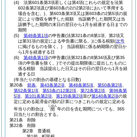
(4)
法第601条第3項若しくは第4項
(これらの規定を法第
602条第2項及び第603条の2の2第2項において準用する
場合を含む。)
、第603条第3項又は第603条の2第5項の規
定により徴収を猶予した税額 当該猶予した期間又は当
該猶予した期間の末日の翌日から1月を経過する日までの
期間
(5)
第48条第1項
の申告書
(法第321条の8第1項、第2項又
は第31項の規定による申告書に限る。)
に係る税額
(
次号
に掲げるものを除く。)
当該税額に係る納期限の翌日か
ら1月を経過する日
(6)
第48条第1項
の申告書
(法第321条の8第34項及び第35
項の申告書を除く。)
でその提出期限後に提出したものに
係る税額 当該提出した日又はその日の翌日から1月を経
過する日
(年当たりの割合の基礎となる日数)
第20条
前条
、
第43条第2項
、
第48条第5項
、
第50条第2項
、
第52条第1項
、
第53条の12第2項
、
第72条第2項
、
第98条第
5項
、
第101条第2項
、
第139条第2項
並び
第140条第2項
の規
定に定める延滞金の額の計算につきこれらの規定に定める
じゆん
年当りの割合は、
年の日を含む期間についても、365
閏
日当たりの割合とする。
第21条
削除
第22条
削除
第2章
普通税
第1節
町民税