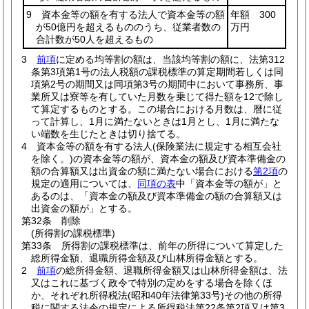
9 資本金等の額を有する法人で資本金等の額
年額 300
が50億円を超えるもののうち、従業者数の
万円
合計数が50人を超えるもの
3
前項
に定める均等割の額は、当該均等割の額に、法第312
条第3項第1号の法人税額の課税標準の算定期間若しくは同
項第2号の期間又は同項第3号の期間中において事務所、事
業所又は寮等を有していた月数を乗じて得た額を12で除し
て算定するものとする。
この場合における月数は、暦に従
って計算し、1月に満たないときは1月とし、1月に満たな
い端数を生じたときは切り捨てる。
4
資本金等の額を有する法人
(保険業法に規定する相互会社
を除く。)
の資本金等の額が、資本金の額及び資本準備金の
額の合算額又は出資金の額に満たない場合における
第2項
の
規定の適用については、
同項の表
中「資本金等の額が」と
あるのは、「資本金の額及び資本準備金の額の合算額又は
出資金の額が」とする。
第32条
削除
(所得割の課税標準)
第33条
所得割の課税標準は、前年の所得について算定した
総所得金額、退職所得金額及び山林所得金額とする。
2
前項
の総所得金額、退職所得金額又は山林所得金額は、法
又はこれに基づく政令で特別の定めをする場合を除くほ
か、それぞれ所得税法
(昭和40年法律第33号)
その他の所得
税に関する法令の規定による所得税法第22条第2項又は第3