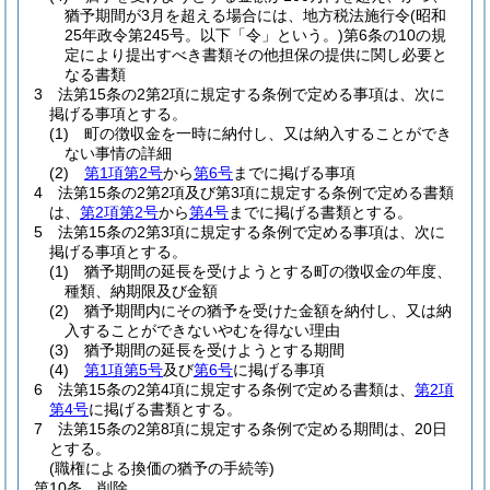
猶予期間が3月を超える場合には、地方税法施行令
(昭和
25年政令第245号。以下「令」という。)
第6条の10の規
定により提出すべき書類その他担保の提供に関し必要と
なる書類
3
法第15条の2第2項に規定する条例で定める事項は、次に
掲げる事項とする。
(1)
町の徴収金を一時に納付し、又は納入することができ
ない事情の詳細
(2)
第1項第2号
から
第6号
までに掲げる事項
4
法第15条の2第2項及び第3項に規定する条例で定める書類
は、
第2項第2号
から
第4号
までに掲げる書類とする。
5
法第15条の2第3項に規定する条例で定める事項は、次に
掲げる事項とする。
(1)
猶予期間の延長を受けようとする町の徴収金の年度、
種類、納期限及び金額
(2)
猶予期間内にその猶予を受けた金額を納付し、又は納
入することができないやむを得ない理由
(3)
猶予期間の延長を受けようとする期間
(4)
第1項第5号
及び
第6号
に掲げる事項
6
法第15条の2第4項に規定する条例で定める書類は、
第2項
第4号
に掲げる書類とする。
7
法第15条の2第8項に規定する条例で定める期間は、20日
とする。
(職権による換価の猶予の手続等)
第10条
削除