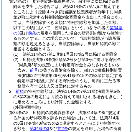
第34条の7
所得割の納税義務者が、前年中に次に掲げる寄
附金を支出した場合には、法第314条の7第1項に規定する
ところにより控除すべき額
(当該納税義務者が前年中に同条
第2項に規定する特例控除対象寄附金を支出した場合にあっ
ては、当該控除すべき金額に特例控除額を加算した金額。
以下この項において「控除額」という。)
をその者の
第34条
の3
及び
前条
の規定を適用した場合の所得割の額から控除す
るものとする。
この場合において、当該控除額が当該所得
割の額を超えるときは、当該控除額は、当該所得割の額に
相当する金額とする。
(1)
法第314条の7第1項第1号及び第2号に掲げる寄附金
(2)
所得税法第78条第2項第2号及び第3号に掲げる寄附金
(同条第3項の規定により特定寄附金とみなされるものを
含み、
前号
に掲げる寄附金を除く。)
並びに租税特別措置
法
(昭和32年法律第26号)
第41条の18の2第2項に規定する
特定非営利活動に関する寄附金のうち、町内に主たる事
務所を有する法人又は団体に対するもの
2
前項
の特例控除額は、法第314条の7第11項
(法附則第5条
の6第2項の規定により読み替えて適用される場合を含む。)
に定めるところにより計算した金額とする。
(外国税額控除)
第34条の8
所得割の納税義務者が、法第314条の8に規定す
る外国の所得税等を課された場合においては、法第314条
の8及び令第48条の9の2に規定するところにより控除すべ
き額を、
第34条の3
及び
前2条
の規定を適用した場合の所得