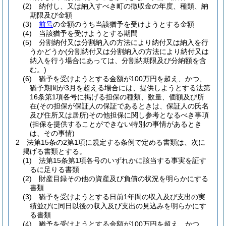
(2)
納付し、又は納入すべき町の徴収金の年度、種類、納
期限及び金額
(3)
前号
の金額のうち当該猶予を受けようとする金額
(4)
当該猶予を受けようとする期間
(5)
分割納付又は分割納入の方法により納付又は納入を行
うかどうか
(分割納付又は分割納入の方法により納付又は
納入を行う場合にあっては、分割納期限及び分納額を含
む。)
(6)
猶予を受けようとする金額が100万円を超え、かつ、
猶予期間が3月を超える場合には、提供しようとする法第
16条第1項各号に掲げる担保の種類、数量、価額及び所
在
(その担保が保証人の保証であるときは、保証人の氏名
及び住所又は居所)
その他担保に関し参考となるべき事項
(担保を提供することができない特別の事情があるとき
は、その事情)
2
法第15条の2第1項に規定する条例で定める書類は、次に
掲げる書類とする。
(1)
法第15条第1項各号のいずれかに該当する事実を証す
るに足りる書類
(2)
財産目録その他の資産及び負債の状況を明らかにする
書類
(3)
猶予を受けようとする日前1年間の収入及び支出の実
績並びに同日以後の収入及び支出の見込みを明らかにす
る書類
(4)
猶予を受けようとする金額が100万円を超え、かつ、