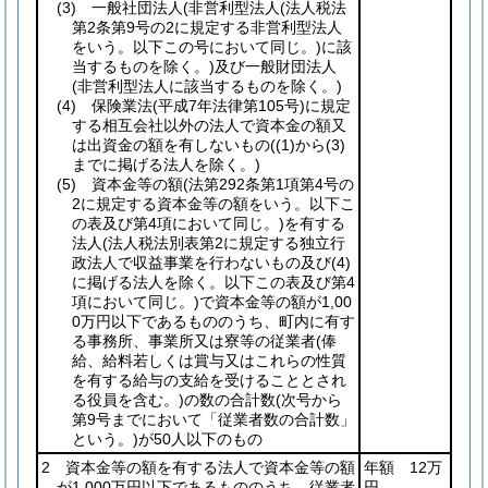
(3)
一般社団法人
(非営利型法人
(法人税法
第2条第9号の2に規定する非営利型法人
をいう。以下この号において同じ。)
に該
当するものを除く。)
及び一般財団法人
(非営利型法人に該当するものを除く。)
(4)
保険業法
(平成7年法律第105号)
に規定
する相互会社以外の法人で資本金の額又
は出資金の額を有しないもの
(
(1)
から
(3)
までに掲げる法人を除く。)
(5)
資本金等の額
(法第292条第1項第4号の
2に規定する資本金等の額をいう。以下こ
の表及び第4項において同じ。)
を有する
法人
(法人税法別表第2に規定する独立行
政法人で収益事業を行わないもの及び
(4)
に掲げる法人を除く。以下この表及び第4
項において同じ。)
で資本金等の額が1,00
0万円以下であるもののうち、町内に有す
る事務所、事業所又は寮等の従業者
(俸
給、給料若しくは賞与又はこれらの性質
を有する給与の支給を受けることとされ
る役員を含む。)
の数の合計数
(次号から
第9号までにおいて「従業者数の合計数」
という。)
が50人以下のもの
2 資本金等の額を有する法人で資本金等の額
年額 12万
が1,000万円以下であるもののうち、従業者
円