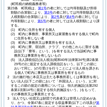
(町民税の納税義務者等)
第23条
町民税は、
第1号
の者に対しては均等割額及び所得
割額の合算額により、
第3号
の者に対しては均等割額及び法
人税割額の合算額により、
第2号
及び
第4号
の者に対しては
均等割額により、
第5号
の者に対しては法人税割額により課
する。
(1)
町内に住所を有する個人
(2)
町内に事務所、事業所又は家屋敷を有する個人で町内
に住所を有しない者
(3)
町内に事務所又は事業所を有する法人
(4)
町内に寮、宿泊所、クラブ、その他これらに類する施
設
(以下「寮等」という。)
を有する法人で当該町内に事
務所又は事業所を有しないもの
(5)
法人課税信託
(法人税法
(昭和40年法律第34号)
第2条第
29号の2に規定する法人課税信託をいう。以下この節に
おいて同じ。)
の引受けを行うことにより法人税を課され
る個人で町内に事務所又は事業所を有するもの
2
法の施行地に本店又は主たる事務所若しくは事業所を有し
ない法人
(以下この節において「外国法人」という。)
に対
するこの節の規定の適用については、恒久的施設
(法第292
条第1項第14号に規定する恒久的施設をいう。)
をもって、
その事務所又は事業所とする。
3
法人でない社団又は財団で代表者又は管理人の定めがあ
り、かつ、令第47条に規定する収益事業
(以下この項及び
第