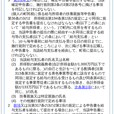
3
第1項本文
の場合には、確定申告書を提出する者は、当該
確定申告書に、施行規則第2条の3第2項各号に掲げる事項
を付記しなければならない。
(個人の町民税に係る給与所得者の扶養親族等申告書)
第36条の3の2
所得税法第194条第1項の規定により同項に規
定する申告書を提出しなければならない者
(以下この条にお
いて「給与所得者」という。)
で町内に住所を有するもの
は、当該申告書の提出の際に経由すべき同項に規定する給
与等の支払者
(以下この条において「給与支払者」とい
う。)
から毎年最初に給与の支払を受ける日の前日までに、
施行規則で定めるところにより、次に掲げる事項を記載し
た申告書を、当該給与支払者を経由して、町長に提出しな
ければならない。
(1)
当該給与支払者の氏名又は名称
(2)
所得割の納税義務者
(合計所得金額が1,000万円以下で
あるものに限る。)
の自己と生計を一にする配偶者
(法第
313条第3項に規定する青色事業専従者に該当するもので
同項に規定する給与の支払を受けるもの及び同条第4項に
規定する事業専従者に該当するものを除き、合計所得金
額が133万円以下であるものに限る。
次条第1項
において
同じ。)
の氏名
(3)
扶養親族又は特定親族の氏名
(4)
その他施行規則で定める事項
2
前項
又は法第317条の3の2第1項の規定による申告書を給
与支払者を経由して提出する場合において、当該申告書に