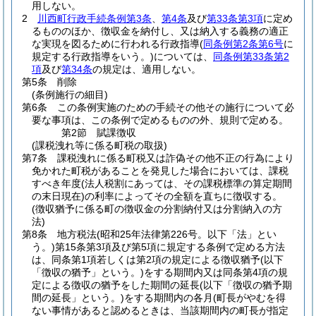
用しない。
2
川西町行政手続条例第3条
、
第4条
及び
第33条第3項
に定め
るもののほか、徴収金を納付し、又は納入する義務の適正
な実現を図るために行われる行政指導
(
同条例第2条第6号
に
規定する行政指導をいう。)
については、
同条例第33条第2
項
及び
第34条
の規定は、適用しない。
第5条
削除
(条例施行の細目)
第6条
この条例実施のための手続その他その施行について必
要な事項は、この条例で定めるものの外、規則で定める。
第2節
賦課徴収
(課税洩れ等に係る町税の取扱)
第7条
課税洩れに係る町税又は詐偽その他不正の行為により
免かれた町税があることを発見した場合においては、課税
すべき年度
(法人税割にあっては、その課税標準の算定期間
の末日現在)
の利率によってその全額を直ちに徴収する。
(徴収猶予に係る町の徴収金の分割納付又は分割納入の方
法)
第8条
地方税法
(昭和25年法律第226号。以下「法」とい
う。)
第15条第3項及び第5項に規定する条例で定める方法
は、同条第1項若しくは第2項の規定による徴収猶予
(以下
「徴収の猶予」という。)
をする期間内又は同条第4項の規
定による徴収の猶予をした期間の延長
(以下「徴収の猶予期
間の延長」という。)
をする期間内の各月
(町長がやむを得
ない事情があると認めるときは、当該期間内の町長が指定