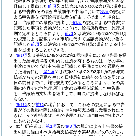
記載すべき事項がその年の前年において当該給与支払者を
経由して提出した
前項
又は法第317条の3の2第1項の規定に
よる申告書
(その者が当該前年の中途において
次項
の規定に
よる申告書を当該給与支払者を経由して提出した場合に
は、当該前年の最後に提出した
同項
の規定による申告書)
に
記載した事項と異動がないときは、給与所得者は、施行規
則で定めるところにより、
前項
又は法第317条の3の2第1項
の規定により記載すべき事項に代えて当該異動がない旨を
記載した
前項
又は法第317条の3の2第1項の規定による申告
書を提出することができる。
3
第1項
又は法第317条の3の2第1項の規定による申告書を提
出した給与所得者で町内に住所を有するものは、その年の
中途において当該申告書に記載した事項について異動を生
じた場合には、
第1項
又は法第317条の3の2第1項の給与支
払者からその異動を生じた日後最初に給与の支払を受ける
日の前日までに、施行規則で定めるところにより、その異
動の内容その他施行規則で定める事項を記載した申告書
を、当該給与支払者を経由して、町長に提出しなければな
らない。
4
第1項
及び
前項
の場合において、これらの規定による申告
書がその提出の際に経由すべき給与支払者に受理されたと
きは、その申告書は、その受理された日に町長に提出され
たものとみなす。
5
給与所得者は、
第1項
及び
第3項
の規定による申告書の提
出の際に経由すべき給与支払者が令第48条の9の7の2にお