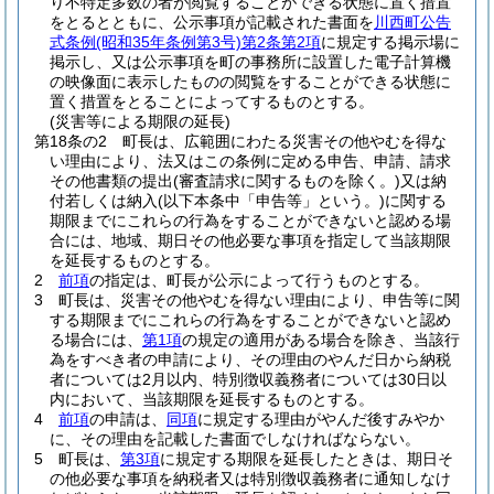
り不特定多数の者が閲覧することができる状態に置く措置
をとるとともに、公示事項が記載された書面を
川西町公告
式条例
(昭和35年条例第3号)
第2条第2項
に規定する掲示場に
掲示し、又は公示事項を町の事務所に設置した電子計算機
の映像面に表示したものの閲覧をすることができる状態に
置く措置をとることによってするものとする。
(災害等による期限の延長)
第18条の2
町長は、広範囲にわたる災害その他やむを得な
い理由により、法又はこの条例に定める申告、申請、請求
その他書類の提出
(審査請求に関するものを除く。)
又は納
付若しくは納入
(以下本条中「申告等」という。)
に関する
期限までにこれらの行為をすることができないと認める場
合には、地域、期日その他必要な事項を指定して当該期限
を延長するものとする。
2
前項
の指定は、町長が公示によって行うものとする。
3
町長は、災害その他やむを得ない理由により、申告等に関
する期限までにこれらの行為をすることができないと認め
る場合には、
第1項
の規定の適用がある場合を除き、当該行
為をすべき者の申請により、その理由のやんだ日から納税
者については2月以内、特別徴収義務者については30日以
内において、当該期限を延長するものとする。
4
前項
の申請は、
同項
に規定する理由がやんだ後すみやか
に、その理由を記載した書面でしなければならない。
5
町長は、
第3項
に規定する期限を延長したときは、期日そ
の他必要な事項を納税者又は特別徴収義務者に通知しなけ