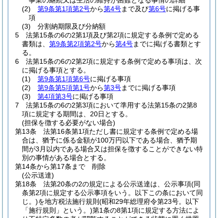
事業の継続又は生活の維持が困難となる事情の詳細
(2)
第9条第1項第2号
から
第4号
まで及び
第6号
に掲げる事
項
(3)
分割納期限及び分納額
5
法第15条の6の2第1項及び第2項に規定する条例で定める
書類は、
第9条第2項第2号
から
第4号
までに掲げる書類とす
る。
6
法第15条の6の2第2項に規定する条例で定める事項は、次
に掲げる事項とする。
(1)
第9条第1項第6号
に掲げる事項
(2)
第9条第5項第1号
から
第3号
までに掲げる事項
(3)
第4項第3号
に掲げる事項
7
法第15条の6の2第3項において準用する法第15条の2第8
項に規定する期間は、20日とする。
(担保を徴する必要がない場合)
第13条
法第16条第1項ただし書に規定する条例で定める場
合は、猶予に係る金額が100万円以下である場合、猶予期
間が3月以内である場合又は担保を徴することができない特
別の事情がある場合とする。
第14条から第17条まで
削除
(公示送達)
第18条
法第20条の2の規定による公示送達は、公示事項
(同
条第2項に規定する公示事項をいう。以下この条において同
じ。)
を地方税法施行規則
(昭和29年総理府令第23号。以下
「施行規則」という。)
第1条の8第1項に規定する方法によ