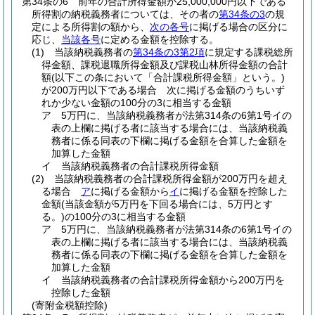
第34条の6
前年の合計所得金額が25,000,000円以下である
所得割の納税義務者については、その者の
第34条の3
の規
定による所得割の額から、
次の各号
に掲げる場合の区分に
応じ、
当該各号
に定める金額を控除する。
(1)
当該納税義務者の
第34条の3第2項
に規定する課税総所
得金額、課税退職所得金額及び課税山林所得金額の合計
額
(以下この条において「合計課税所得金額」という。)
が200万円以下である場合 次に掲げる金額のうちいず
れか少ない金額の100分の3に相当する金額
ア
5万円に、当該納税義務者が法第314条の6第1号イの
表の上欄に掲げる者に該当する場合には、当該納税義
務者に係る同表の下欄に掲げる金額を合算した金額を
加算した金額
イ
当該納税義務者の合計課税所得金額
(2)
当該納税義務者の合計課税所得金額が200万円を超え
る場合
ア
に掲げる金額から
イ
に掲げる金額を控除した
金額
(当該金額が5万円を下回る場合には、5万円とす
る。)
の100分の3に相当する金額
ア
5万円に、当該納税義務者が法第314条の6第1号イの
表の上欄に掲げる者に該当する場合には、当該納税義
務者に係る同表の下欄に掲げる金額を合算した金額を
加算した金額
イ
当該納税義務者の合計課税所得金額から200万円を
控除した金額
(寄附金税額控除)