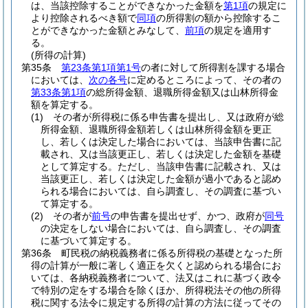
は、当該控除することができなかった金額を
第1項
の規定に
より控除されるべき額で
同項
の所得割の額から控除するこ
とができなかった金額とみなして、
前項
の規定を適用す
る。
(所得の計算)
第35条
第23条第1項第1号
の者に対して所得割を課する場合
においては、
次の各号
に定めるところによって、その者の
第33条第1項
の総所得金額、退職所得金額又は山林所得金
額を算定する。
(1)
その者が所得税に係る申告書を提出し、又は政府が総
所得金額、退職所得金額若しくは山林所得金額を更正
し、若しくは決定した場合においては、当該申告書に記
載され、又は当該更正し、若しくは決定した金額を基礎
として算定する。
ただし、当該申告書に記載され、又は
当該更正し、若しくは決定した金額が過小であると認め
られる場合においては、自ら調査し、その調査に基づい
て算定する。
(2)
その者が
前号
の申告書を提出せず、かつ、政府が
同号
の決定をしない場合においては、自ら調査し、その調査
に基づいて算定する。
第36条
町民税の納税義務者に係る所得税の基礎となった所
得の計算が一般に著しく適正を欠くと認められる場合にお
いては、各納税義務者について、法又はこれに基づく政令
で特別の定をする場合を除くほか、所得税法その他の所得
税に関する法令に規定する所得の計算の方法に従ってその