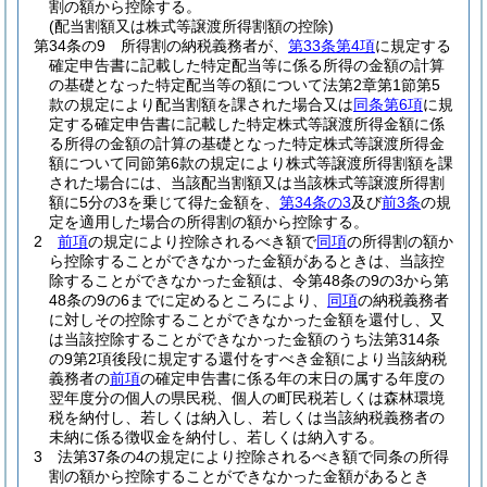
割の額から控除する。
(配当割額又は株式等譲渡所得割額の控除)
第34条の9
所得割の納税義務者が、
第33条第4項
に規定する
確定申告書に記載した特定配当等に係る所得の金額の計算
の基礎となった特定配当等の額について法第2章第1節第5
款の規定により配当割額を課された場合又は
同条第6項
に規
定する確定申告書に記載した特定株式等譲渡所得金額に係
る所得の金額の計算の基礎となった特定株式等譲渡所得金
額について同節第6款の規定により株式等譲渡所得割額を課
された場合には、当該配当割額又は当該株式等譲渡所得割
額に5分の3を乗じて得た金額を、
第34条の3
及び
前3条
の規
定を適用した場合の所得割の額から控除する。
2
前項
の規定により控除されるべき額で
同項
の所得割の額か
ら控除することができなかった金額があるときは、当該控
除することができなかった金額は、令第48条の9の3から第
48条の9の6までに定めるところにより、
同項
の納税義務者
に対しその控除することができなかった金額を還付し、又
は当該控除することができなかった金額のうち法第314条
の9第2項後段に規定する還付をすべき金額により当該納税
義務者の
前項
の確定申告書に係る年の末日の属する年度の
翌年度分の個人の県民税、個人の町民税若しくは森林環境
税を納付し、若しくは納入し、若しくは当該納税義務者の
未納に係る徴収金を納付し、若しくは納入する。
3
法第37条の4の規定により控除されるべき額で同条の所得
割の額から控除することができなかった金額があるとき