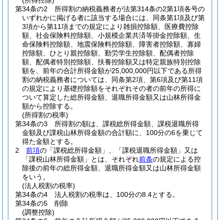
(所得控除)
第34条の2
所得割の納税義務者が法第314条の2第1項各号の
いずれかに掲げる者に該当する場合には、同条第1項及び第
3項から第11項までの規定により雑損控除額、医療費控除
額、社会保険料控除額、小規模企業共済等掛金控除額、生
命保険料控除額、地震保険料控除額、障害者控除額、寡婦
控除額、ひとり親控除額、勤労学生控除額、配偶者控除
額、配偶者特別控除額、扶養控除額又は特定親族特別控除
額を、前年の合計所得金額が25,000,000円以下である所得
割の納税義務者については、同条第2項、第6項及び第11項
の規定により基礎控除額をそれぞれその者の前年の所得に
ついて算定した総所得金額、退職所得金額又は山林所得金
額から控除する。
(所得割の税率)
第34条の3
所得割の額は、課税総所得金額、課税退職所得
金額及び課税山林所得金額の合計額に、100分の6を乗じて
得た金額とする。
2
前項
の「課税総所得金額」、「課税退職所得金額」又は
「課税山林所得金額」とは、それぞれ
前条
の規定による控
除後の前年の総所得金額、退職所得金額又は山林所得金額
をいう。
(法人税割の税率)
第34条の4
法人税割の税率は、100分の8.4とする。
第34条の5
削除
(調整控除)