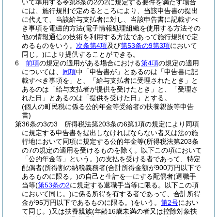
いて準用する令第8条の2の2に規定する要件を満たす場合
には、施行規則で定めるところにより、当該申告書の提出
に代えて、当該給与支払者に対し、当該申告書に記載すべ
き事項を電磁的方法
(電子情報処理組織を使用する方法その
他の情報通信の技術を利用する方法であって施行規則で定
めるものをいう。
次条第4項
及び
第53条の9第3項
において
同じ。)
により提供することができる。
6
前項
の規定の適用がある場合における
第4項
の規定の適用
については、
同項
中「申告書が」とあるのは「申告書に記
載すべき事項を」と、「給与支払者に受理されたとき」と
あるのは「給与支払者が提供を受けたとき」と、「受理さ
れた日」とあるのは「提供を受けた日」とする。
(個人の町民税に係る公的年金等受給者の扶養親族等申告
書)
第36条の3の3
所得税法第203条の6第1項の規定により同項
に規定する申告書を提出しなければならない者又は法の施
行地において同項に規定する公的年金等
(所得税法第203条
の7の規定の適用を受けるものを除く。以下この項において
「公的年金等」という。)
の支払を受ける者であって、特定
配偶者
(所得割の納税義務者
(合計所得金額が900万円以下で
あるものに限る。)
の自己と生計を一にする配偶者
(退職手
当等
(
第53条の2
に規定する退職手当等に限る。以下この項
において同じ。)
に係る所得を有する者であって、合計所得
金が95万円以下であるものに限る。)
をいう。
第2号
におい
て同じ。)
又は扶養親族
(年齢16歳未満の者又は控除対象扶