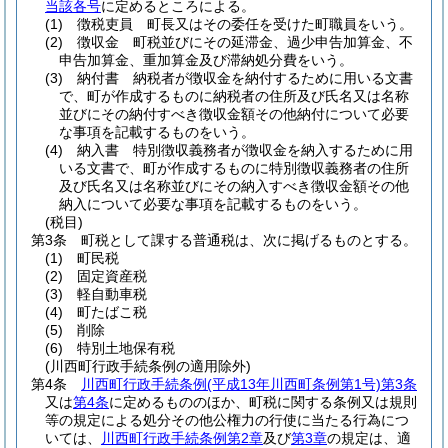
当該各号
に定めるところによる。
(1)
徴税吏員 町長又はその委任を受けた町職員をいう。
(2)
徴収金 町税並びにその延滞金、過少申告加算金、不
申告加算金、重加算金及び滞納処分費をいう。
(3)
納付書 納税者が徴収金を納付するために用いる文書
で、町が作成するものに納税者の住所及び氏名又は名称
並びにその納付すべき徴収金額その他納付について必要
な事項を記載するものをいう。
(4)
納入書 特別徴収義務者が徴収金を納入するために用
いる文書で、町が作成するものに特別徴収義務者の住所
及び氏名又は名称並びにその納入すべき徴収金額その他
納入について必要な事項を記載するものをいう。
(税目)
第3条
町税として課する普通税は、次に掲げるものとする。
(1)
町民税
(2)
固定資産税
(3)
軽自動車税
(4)
町たばこ税
(5)
削除
(6)
特別土地保有税
(川西町行政手続条例の適用除外)
第4条
川西町行政手続条例
(平成13年川西町条例第1号)
第3条
又は
第4条
に定めるもののほか、町税に関する条例又は規則
等の規定による処分その他公権力の行使に当たる行為につ
いては、
川西町行政手続条例第2章
及び
第3章
の規定は、適