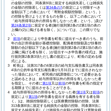
の金額の控除、同条第9項に規定する純損失若しくは雑損失
の金額の控除若しくは
第34条の7
の規定により控除すべき
金額
(以下この条において「寄附金税額控除額」という。)
の控除を受けようとするものを除く。以下この条において
「給与所得等以外の所得を有しなかった者」という。)
及び
第24条第2項
に規定する者
(施行規則第2条の2第1項の表の
上欄の
(2)
に掲げる者を除く。)
については、この限りでな
い。
2
前項
の規定により申告書を町長に提出すべき者のうち、前
年の合計所得金額が基礎控除額、配偶者控除額及び扶養控
除額の合計額以下である者
(施行規則第2条の2第1項の表の
上欄に掲げる者を除く。)
が提出すべき申告書の様式は、施
行規則第2条第3項ただし書の規定により、町長の定める様
式による。
3
町長は、法第317条の6第1項の給与支払報告書又は同条第
4項の公的年金等支払報告書が1月31日までに提出されなか
った場合において、町民税の賦課徴収について必要がある
と認めるときは、給与所得等以外の所得を有しなかった者
を指定し、その者に
第1項
又は
前項
の申告書を町長の指定す
る期限までに提出させることができる。
4
給与所得等以外の所得を有しなかった者
(
第1項
又は
前項
の
規定により
第1項
の申告書を提出する義務を有する者を除
く。)
は、雑損控除額若しくは医療費控除額の控除、法第
313条第8項に規定する純損失の金額の控除、同条第9項に
規定する純損失若しくは雑損失の金額の控除又は寄附金税