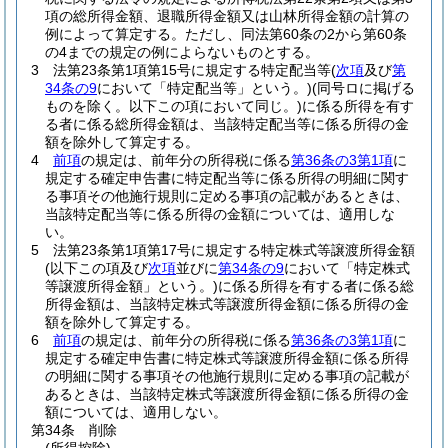
項の総所得金額、退職所得金額又は山林所得金額の計算の
例によって算定する。
ただし、同法第60条の2から第60条
の4までの規定の例によらないものとする。
3
法第23条第1項第15号に規定する特定配当等
(
次項
及び
第
34条の9
において「特定配当等」という。)
(同号ロに掲げる
ものを除く。以下この項において同じ。)
に係る所得を有す
る者に係る総所得金額は、当該特定配当等に係る所得の金
額を除外して算定する。
4
前項
の規定は、前年分の所得税に係る
第36条の3第1項
に
規定する確定申告書に特定配当等に係る所得の明細に関す
る事項その他施行規則に定める事項の記載があるときは、
当該特定配当等に係る所得の金額については、適用しな
い。
5
法第23条第1項第17号に規定する特定株式等譲渡所得金額
(以下この項及び
次項
並びに
第34条の9
において「特定株式
等譲渡所得金額」という。)
に係る所得を有する者に係る総
所得金額は、当該特定株式等譲渡所得金額に係る所得の金
額を除外して算定する。
6
前項
の規定は、前年分の所得税に係る
第36条の3第1項
に
規定する確定申告書に特定株式等譲渡所得金額に係る所得
の明細に関する事項その他施行規則に定める事項の記載が
あるときは、当該特定株式等譲渡所得金額に係る所得の金
額については、適用しない。
第34条
削除