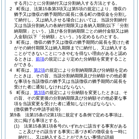
する月)
ごとに分割納付又は分割納入する方法とする。
2
町長は、法第15条第3項又は第5項の規定により、徴収の
猶予又は徴収の猶予期間の延長に係る町の徴収金を分割し
て納付し、又は納入させる場合においては、当該分割納付
又は当該分割納入の各納付期限又は各納入期限
(以下「分割
納期限」という。)
及び各分割納期限ごとの納付金額又は納
入金額
(以下「分納額」という。)
を定めるものとする。
3
町長は、徴収の猶予又は徴収の猶予期間の延長を受けた者
がその納付期限又は納入期限までに納付し、又は納入する
ことができないことにつきやむを得ない理由があると認め
るときは、
前項
の規定により定めた分納額を変更すること
ができる。
4
町長は、
第2項
の規定により分割納期限及び分納額を定め
たときは、その旨、当該分割納期限及び分納額その他必要
な事項を当該徴収の猶予又は当該徴収の猶予期間の延長を
受けた者に通知しなければならない。
5
町長は、
第3項
の規定により分納額を変更したときは、そ
の旨、その変更後の分割納期限及び分納額その他必要な事
項を当該変更を受けた者に通知しなければならない。
(徴収猶予の申請手続等)
第9条
法第15条の2第1項に規定する条例で定める事項は、
次に掲げる事項とする。
(1)
法第15条第1項各号のいずれかに該当する事実がある
こと及びその該当する事実に基づき町の徴収金を一時に
納付し、又は納入することができない事情の詳細