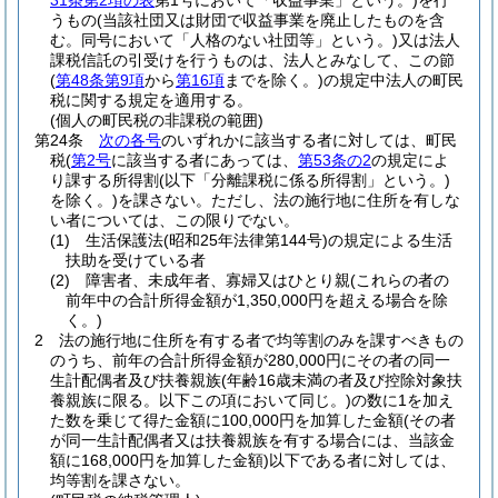
31条第2項の表
第1号において「収益事業」という。)
を行
うもの
(当該社団又は財団で収益事業を廃止したものを含
む。同号において「人格のない社団等」という。)
又は法人
課税信託の引受けを行うものは、法人とみなして、この節
(
第48条第9項
から
第16項
までを除く。)
の規定中法人の町民
税に関する規定を適用する。
(個人の町民税の非課税の範囲)
第24条
次の各号
のいずれかに該当する者に対しては、町民
税
(
第2号
に該当する者にあっては、
第53条の2
の規定によ
り課する所得割
(以下「分離課税に係る所得割」という。)
を除く。)
を課さない。
ただし、法の施行地に住所を有しな
い者については、この限りでない。
(1)
生活保護法
(昭和25年法律第144号)
の規定による生活
扶助を受けている者
(2)
障害者、未成年者、寡婦又はひとり親
(これらの者の
前年中の合計所得金額が1,350,000円を超える場合を除
く。)
2
法の施行地に住所を有する者で均等割のみを課すべきもの
のうち、前年の合計所得金額が280,000円にその者の同一
生計配偶者及び扶養親族
(年齢16歳未満の者及び控除対象扶
養親族に限る。以下この項において同じ。)
の数に1を加え
た数を乗じて得た金額に100,000円を加算した金額
(その者
が同一生計配偶者又は扶養親族を有する場合には、当該金
額に168,000円を加算した金額)
以下である者に対しては、
均等割を課さない。