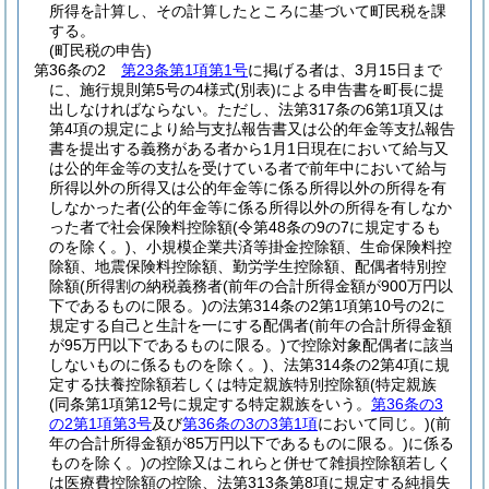
所得を計算し、その計算したところに基づいて町民税を課
する。
(町民税の申告)
第36条の2
第23条第1項第1号
に掲げる者は、3月15日まで
に、施行規則第5号の4様式
(別表)
による申告書を町長に提
出しなければならない。
ただし、法第317条の6第1項又は
第4項の規定により給与支払報告書又は公的年金等支払報告
書を提出する義務がある者から1月1日現在において給与又
は公的年金等の支払を受けている者で前年中において給与
所得以外の所得又は公的年金等に係る所得以外の所得を有
しなかった者
(公的年金等に係る所得以外の所得を有しなか
った者で社会保険料控除額
(令第48条の9の7に規定するも
のを除く。)
、小規模企業共済等掛金控除額、生命保険料控
除額、地震保険料控除額、勤労学生控除額、配偶者特別控
除額
(所得割の納税義務者
(前年の合計所得金額が900万円以
下であるものに限る。)
の法第314条の2第1項第10号の2に
規定する自己と生計を一にする配偶者
(前年の合計所得金額
が95万円以下であるものに限る。)
で控除対象配偶者に該当
しないものに係るものを除く。)
、法第314条の2第4項に規
定する扶養控除額若しくは特定親族特別控除額
(特定親族
(同条第1項第12号に規定する特定親族をいう。
第36条の3
の2第1項第3号
及び
第36条の3の3第1項
において同じ。)
(前
年の合計所得金額が85万円以下であるものに限る。)
に係る
ものを除く。)
の控除又はこれらと併せて雑損控除額若しく
は医療費控除額の控除、法第313条第8項に規定する純損失