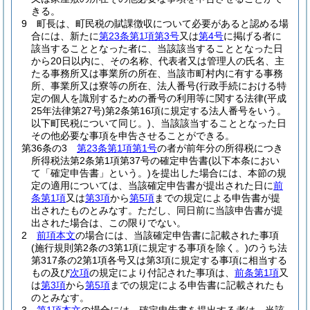
きる。
9
町長は、町民税の賦課徴収について必要があると認める場
合には、新たに
第23条第1項第3号
又は
第4号
に掲げる者に
該当することとなった者に、当該該当することとなった日
から20日以内に、その名称、代表者又は管理人の氏名、主
たる事務所又は事業所の所在、当該市町村内に有する事務
所、事業所又は寮等の所在、法人番号
(行政手続における特
定の個人を識別するための番号の利用等に関する法律
(平成
25年法律第27号)
第2条第16項に規定する法人番号をいう。
以下町民税について同じ。)
、当該該当することとなった日
その他必要な事項を申告させることができる。
第36条の3
第23条第1項第1号
の者が前年分の所得税につき
所得税法第2条第1項第37号の確定申告書
(以下本条におい
て「確定申告書」という。)
を提出した場合には、本節の規
定の適用については、当該確定申告書が提出された日に
前
条第1項
又は
第3項
から
第5項
までの規定による申告書が提
出されたものとみなす。
ただし、同日前に当該申告書が提
出された場合は、この限りでない。
2
前項本文
の場合には、当該確定申告書に記載された事項
(施行規則第2条の3第1項に規定する事項を除く。)
のうち法
第317条の2第1項各号又は第3項に規定する事項に相当する
もの及び
次項
の規定により付記された事項は、
前条第1項
又
は
第3項
から
第5項
までの規定による申告書に記載されたも
のとみなす。