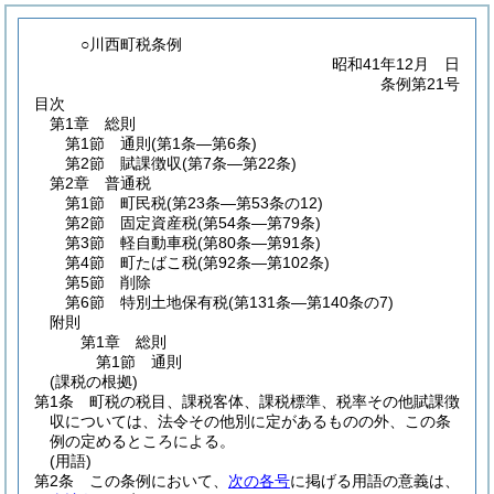
○川西町税条例
昭和41年12月 日
条例第21号
目次
第1章
総則
第1節
通則
(第1条―第6条)
第2節
賦課徴収
(第7条―第22条)
第2章
普通税
第1節
町民税
(第23条―第53条の12)
第2節
固定資産税
(第54条―第79条)
第3節
軽自動車税
(第80条―第91条)
第4節
町たばこ税
(第92条―第102条)
第5節
削除
第6節
特別土地保有税
(第131条―第140条の7)
附則
第1章
総則
第1節
通則
(課税の根拠)
第1条
町税の税目、課税客体、課税標準、税率その他賦課徴
収については、法令その他別に定があるものの外、この条
例の定めるところによる。
(用語)
第2条
この条例において、
次の各号
に掲げる用語の意義は、