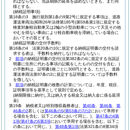
ればならない。
当該期限の延長を認めないときも、また同
様とする。
(納税証明事項)
第18条の3
施行規則第1条の9第2号に規定する事項は、道路
運送車両法
(昭和26年法律第185号)
第59条第1項に規定する
検査対象軽自動車又は2輪の小型自動車について天災その他
やむを得ない事由により軽自動車税を滞納している場合に
おいてその旨とする。
(納税証明書の交付手数料)
第18条の4
法第20条の10に規定する納税証明書の交付を請
求する者は、手数料を納付しなければならない。
2
前項
の納税証明書の交付
(法第382条の4に規定する当該証
明書に住所に代わる事項の記載をしたものの交付を含む。)
の手数料は、証明書1枚ごとに300円とする。
ただし、道路
運送車両法第97条の2に規定する証明書については手数料
を徴しない。
3
前項
の納税証明書の枚数の計算については、年度、税目、
証明事項等を基準として規則で定める。
(納期限後に納付し又は納入する税金又は納入金に係る延滞
金)
第19条
納税者又は特別徴収義務者は、
第40条
、
第46条
、
第
46条の2
若しくは
第46条の5
(
第53条の7の2
において準用す
る場合を含む。以下この条において同じ。)
、
第47条の4第
1項
(
第47条の5第3項
において準用する場合を含む。以下こ
の条において同じ。)
、
第48条第1項
(法第321条の8第34項