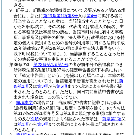
きる。
9
町長は、町民税の賦課徴収について必要があると認める場
合には、新たに
第23条第1項第3号
又は
第4号
に掲げる者に
該当することとなった者に、当該該当することとなった日
から20日以内に、その名称、代表者又は管理人の氏名、主
たる事務所又は事業所の所在、当該市町村内に有する事務
所、事業所又は寮等の所在、法人番号
(行政手続における特
定の個人を識別するための番号の利用等に関する法律
(平成
25年法律第27号)
第2条第16項に規定する法人番号をいう。
以下町民税について同じ。)
、当該該当することとなった日
その他必要な事項を申告させることができる。
第36条の3
第23条第1項第1号
の者が前年分の所得税につき
所得税法第2条第1項第37号の確定申告書
(以下本条におい
て「確定申告書」という。)
を提出した場合には、本節の規
定の適用については、当該確定申告書が提出された日に
前
条第1項
又は
第3項
から
第5項
までの規定による申告書が提
出されたものとみなす。
ただし、同日前に当該申告書が提
出された場合は、この限りでない。
2
前項本文
の場合には、当該確定申告書に記載された事項
(施行規則第2条の3第1項に規定する事項を除く。)
のうち法
第317条の2第1項各号又は第3項に規定する事項に相当する
もの及び
次項
の規定により付記された事項は、
前条第1項
又
は
第3項
から
第5項
までの規定による申告書に記載されたも
のとみなす。