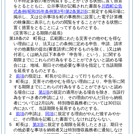
り不特定多数の者が閲覧することができる状態に置く措置
をとるとともに、公示事項が記載された書面を
川西町公告
式条例
(昭和35年条例第3号)
第2条第2項
に規定する掲示場に
掲示し、又は公示事項を町の事務所に設置した電子計算機
の映像面に表示したものの閲覧をすることができる状態に
置く措置をとることによってするものとする。
(災害等による期限の延長)
第18条の2
町長は、広範囲にわたる災害その他やむを得な
い理由により、法又はこの条例に定める申告、申請、請求
その他書類の提出
(審査請求に関するものを除く。)
又は納
付若しくは納入
(以下本条中「申告等」という。)
に関する
期限までにこれらの行為をすることができないと認める場
合には、地域、期日その他必要な事項を指定して当該期限
を延長するものとする。
2
前項
の指定は、町長が公示によって行うものとする。
3
町長は、災害その他やむを得ない理由により、申告等に関
する期限までにこれらの行為をすることができないと認め
る場合には、
第1項
の規定の適用がある場合を除き、当該行
為をすべき者の申請により、その理由のやんだ日から納税
者については2月以内、特別徴収義務者については30日以
内において、当該期限を延長するものとする。
4
前項
の申請は、
同項
に規定する理由がやんだ後すみやか
に、その理由を記載した書面でしなければならない。
5
町長は、
第3項
に規定する期限を延長したときは、期日そ
の他必要な事項を納税者又は特別徴収義務者に通知しなけ