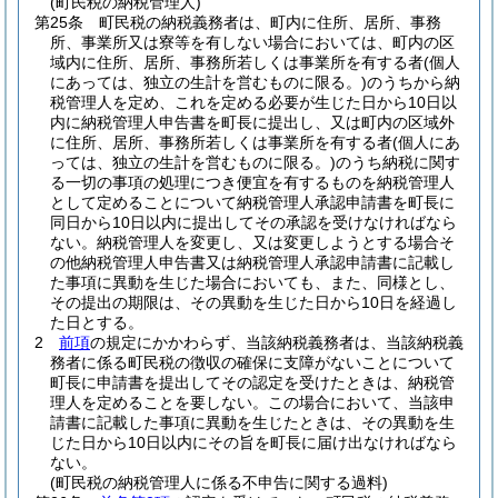
(町民税の納税管理人)
第25条
町民税の納税義務者は、町内に住所、居所、事務
所、事業所又は寮等を有しない場合においては、町内の区
域内に住所、居所、事務所若しくは事業所を有する者
(個人
にあっては、独立の生計を営むものに限る。)
のうちから納
税管理人を定め、これを定める必要が生じた日から10日以
内に納税管理人申告書を町長に提出し、又は町内の区域外
に住所、居所、事務所若しくは事業所を有する者
(個人にあ
っては、独立の生計を営むものに限る。)
のうち納税に関す
る一切の事項の処理につき便宜を有するものを納税管理人
として定めることについて納税管理人承認申請書を町長に
同日から10日以内に提出してその承認を受けなければなら
ない。
納税管理人を変更し、又は変更しようとする場合そ
の他納税管理人申告書又は納税管理人承認申請書に記載し
た事項に異動を生じた場合においても、また、同様とし、
その提出の期限は、その異動を生じた日から10日を経過し
た日とする。
2
前項
の規定にかかわらず、当該納税義務者は、当該納税義
務者に係る町民税の徴収の確保に支障がないことについて
町長に申請書を提出してその認定を受けたときは、納税管
理人を定めることを要しない。
この場合において、当該申
請書に記載した事項に異動を生じたときは、その異動を生
じた日から10日以内にその旨を町長に届け出なければなら
ない。
(町民税の納税管理人に係る不申告に関する過料)