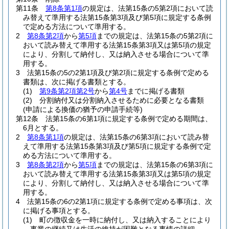
第11条
第8条第1項
の規定は、法第15条の5第2項において読
み替えて準用する法第15条第3項及び第5項に規定する条例
で定める方法について準用する。
2
第8条第2項
から
第5項
までの規定は、法第15条の5第2項に
おいて読み替えて準用する法第15条第3項又は第5項の規定
により、分割して納付し、又は納入させる場合について準
用する。
3
法第15条の5の2第1項及び第2項に規定する条例で定める
書類は、次に掲げる書類とする。
(1)
第9条第2項第2号
から
第4号
までに掲げる書類
(2)
分割納付又は分割納入させるために必要となる書類
(申請による換価の猶予の申請手続等)
第12条
法第15条の6第1項に規定する条例で定める期間は、
6月とする。
2
第8条第1項
の規定は、法第15条の6第3項において読み替
えて準用する法第15条第3項及び第5項に規定する条例で定
める方法について準用する。
3
第8条第2項
から
第5項
までの規定は、法第15条の6第3項に
おいて読み替えて準用する法第15条第3項又は第5項の規定
により、分割して納付し、又は納入させる場合について準
用する。
4
法第15条の6の2第1項に規定する条例で定める事項は、次
に掲げる事項とする。
(1)
町の徴収金を一時に納付し、又は納入することにより