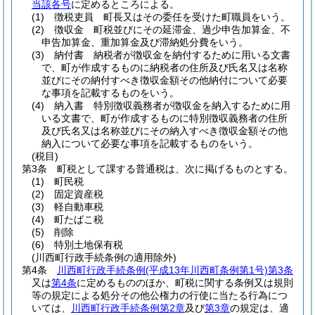
当該各号
に定めるところによる。
(1)
徴税吏員 町長又はその委任を受けた町職員をいう。
(2)
徴収金 町税並びにその延滞金、過少申告加算金、不
申告加算金、重加算金及び滞納処分費をいう。
(3)
納付書 納税者が徴収金を納付するために用いる文書
で、町が作成するものに納税者の住所及び氏名又は名称
並びにその納付すべき徴収金額その他納付について必要
な事項を記載するものをいう。
(4)
納入書 特別徴収義務者が徴収金を納入するために用
いる文書で、町が作成するものに特別徴収義務者の住所
及び氏名又は名称並びにその納入すべき徴収金額その他
納入について必要な事項を記載するものをいう。
(税目)
第3条
町税として課する普通税は、次に掲げるものとする。
(1)
町民税
(2)
固定資産税
(3)
軽自動車税
(4)
町たばこ税
(5)
削除
(6)
特別土地保有税
(川西町行政手続条例の適用除外)
第4条
川西町行政手続条例
(平成13年川西町条例第1号)
第3条
又は
第4条
に定めるもののほか、町税に関する条例又は規則
等の規定による処分その他公権力の行使に当たる行為につ
いては、
川西町行政手続条例第2章
及び
第3章
の規定は、適