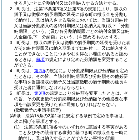
する月)
ごとに分割納付又は分割納入する方法とする。
2
町長は、法第15条第3項又は第5項の規定により、徴収の
猶予又は徴収の猶予期間の延長に係る町の徴収金を分割し
て納付し、又は納入させる場合においては、当該分割納付
又は当該分割納入の各納付期限又は各納入期限
(以下「分割
納期限」という。)
及び各分割納期限ごとの納付金額又は納
入金額
(以下「分納額」という。)
を定めるものとする。
3
町長は、徴収の猶予又は徴収の猶予期間の延長を受けた者
がその納付期限又は納入期限までに納付し、又は納入する
ことができないことにつきやむを得ない理由があると認め
るときは、
前項
の規定により定めた分納額を変更すること
ができる。
4
町長は、
第2項
の規定により分割納期限及び分納額を定め
たときは、その旨、当該分割納期限及び分納額その他必要
な事項を当該徴収の猶予又は当該徴収の猶予期間の延長を
受けた者に通知しなければならない。
5
町長は、
第3項
の規定により分納額を変更したときは、そ
の旨、その変更後の分割納期限及び分納額その他必要な事
項を当該変更を受けた者に通知しなければならない。
(徴収猶予の申請手続等)
第9条
法第15条の2第1項に規定する条例で定める事項は、
次に掲げる事項とする。
(1)
法第15条第1項各号のいずれかに該当する事実がある
こと及びその該当する事実に基づき町の徴収金を一時に
納付し、又は納入することができない事情の詳細