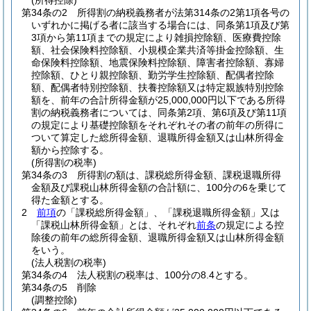
(所得控除)
第34条の2
所得割の納税義務者が法第314条の2第1項各号の
いずれかに掲げる者に該当する場合には、同条第1項及び第
3項から第11項までの規定により雑損控除額、医療費控除
額、社会保険料控除額、小規模企業共済等掛金控除額、生
命保険料控除額、地震保険料控除額、障害者控除額、寡婦
控除額、ひとり親控除額、勤労学生控除額、配偶者控除
額、配偶者特別控除額、扶養控除額又は特定親族特別控除
額を、前年の合計所得金額が25,000,000円以下である所得
割の納税義務者については、同条第2項、第6項及び第11項
の規定により基礎控除額をそれぞれその者の前年の所得に
ついて算定した総所得金額、退職所得金額又は山林所得金
額から控除する。
(所得割の税率)
第34条の3
所得割の額は、課税総所得金額、課税退職所得
金額及び課税山林所得金額の合計額に、100分の6を乗じて
得た金額とする。
2
前項
の「課税総所得金額」、「課税退職所得金額」又は
「課税山林所得金額」とは、それぞれ
前条
の規定による控
除後の前年の総所得金額、退職所得金額又は山林所得金額
をいう。
(法人税割の税率)
第34条の4
法人税割の税率は、100分の8.4とする。
第34条の5
削除
(調整控除)