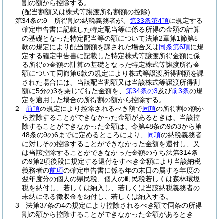
割の額から控除する。
(配当割額又は株式等譲渡所得割額の控除)
第34条の9
所得割の納税義務者が、
第33条第4項
に規定する
確定申告書に記載した特定配当等に係る所得の金額の計算
の基礎となった特定配当等の額について法第2章第1節第5
款の規定により配当割額を課された場合又は
同条第6項
に規
定する確定申告書に記載した特定株式等譲渡所得金額に係
る所得の金額の計算の基礎となった特定株式等譲渡所得金
額について同節第6款の規定により株式等譲渡所得割額を課
された場合には、当該配当割額又は当該株式等譲渡所得割
額に5分の3を乗じて得た金額を、
第34条の3
及び
前3条
の規
定を適用した場合の所得割の額から控除する。
2
前項
の規定により控除されるべき額で
同項
の所得割の額か
ら控除することができなかった金額があるときは、当該控
除することができなかった金額は、令第48条の9の3から第
48条の9の6までに定めるところにより、
同項
の納税義務者
に対しその控除することができなかった金額を還付し、又
は当該控除することができなかった金額のうち法第314条
の9第2項後段に規定する還付をすべき金額により当該納税
義務者の
前項
の確定申告書に係る年の末日の属する年度の
翌年度分の個人の県民税、個人の町民税若しくは森林環境
税を納付し、若しくは納入し、若しくは当該納税義務者の
未納に係る徴収金を納付し、若しくは納入する。
3
法第37条の4の規定により控除されるべき額で同条の所得
割の額から控除することができなかった金額があるとき