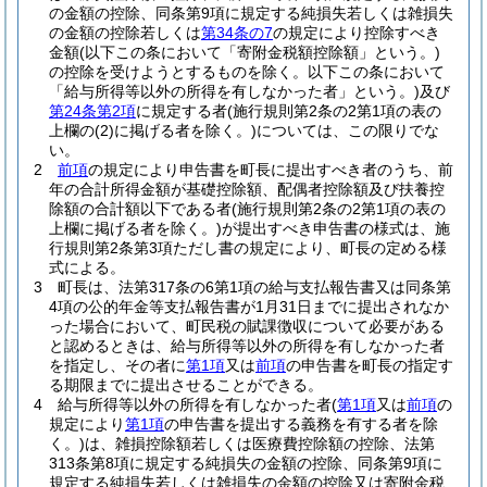
の金額の控除、同条第9項に規定する純損失若しくは雑損失
の金額の控除若しくは
第34条の7
の規定により控除すべき
金額
(以下この条において「寄附金税額控除額」という。)
の控除を受けようとするものを除く。以下この条において
「給与所得等以外の所得を有しなかった者」という。)
及び
第24条第2項
に規定する者
(施行規則第2条の2第1項の表の
上欄の
(2)
に掲げる者を除く。)
については、この限りでな
い。
2
前項
の規定により申告書を町長に提出すべき者のうち、前
年の合計所得金額が基礎控除額、配偶者控除額及び扶養控
除額の合計額以下である者
(施行規則第2条の2第1項の表の
上欄に掲げる者を除く。)
が提出すべき申告書の様式は、施
行規則第2条第3項ただし書の規定により、町長の定める様
式による。
3
町長は、法第317条の6第1項の給与支払報告書又は同条第
4項の公的年金等支払報告書が1月31日までに提出されなか
った場合において、町民税の賦課徴収について必要がある
と認めるときは、給与所得等以外の所得を有しなかった者
を指定し、その者に
第1項
又は
前項
の申告書を町長の指定す
る期限までに提出させることができる。
4
給与所得等以外の所得を有しなかった者
(
第1項
又は
前項
の
規定により
第1項
の申告書を提出する義務を有する者を除
く。)
は、雑損控除額若しくは医療費控除額の控除、法第
313条第8項に規定する純損失の金額の控除、同条第9項に
規定する純損失若しくは雑損失の金額の控除又は寄附金税