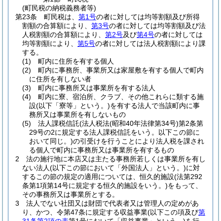
(町民税の納税義務者等)
第23条
町民税は、
第1号
の者に対しては均等割額及び所得
割額の合算額により、
第3号
の者に対しては均等割額及び法
人税割額の合算額により、
第2号
及び
第4号
の者に対しては
均等割額により、
第5号
の者に対しては法人税割額により課
する。
(1)
町内に住所を有する個人
(2)
町内に事務所、事業所又は家屋敷を有する個人で町内
に住所を有しない者
(3)
町内に事務所又は事業所を有する法人
(4)
町内に寮、宿泊所、クラブ、その他これらに類する施
設
(以下「寮等」という。)
を有する法人で当該町内に事
務所又は事業所を有しないもの
(5)
法人課税信託
(法人税法
(昭和40年法律第34号)
第2条第
29号の2に規定する法人課税信託をいう。以下この節に
おいて同じ。)
の引受けを行うことにより法人税を課され
る個人で町内に事務所又は事業所を有するもの
2
法の施行地に本店又は主たる事務所若しくは事業所を有し
ない法人
(以下この節において「外国法人」という。)
に対
するこの節の規定の適用については、恒久的施設
(法第292
条第1項第14号に規定する恒久的施設をいう。)
をもって、
その事務所又は事業所とする。
3
法人でない社団又は財団で代表者又は管理人の定めがあ
り、かつ、令第47条に規定する収益事業
(以下この項及び
第