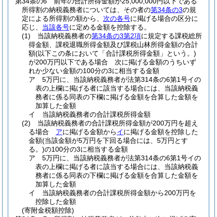
第34条の6
前年の合計所得金額が25,000,000円以下である
所得割の納税義務者については、その者の
第34条の3
の規
定による所得割の額から、
次の各号
に掲げる場合の区分に
応じ、
当該各号
に定める金額を控除する。
(1)
当該納税義務者の
第34条の3第2項
に規定する課税総所
得金額、課税退職所得金額及び課税山林所得金額の合計
額
(以下この条において「合計課税所得金額」という。)
が200万円以下である場合 次に掲げる金額のうちいず
れか少ない金額の100分の3に相当する金額
ア
5万円に、当該納税義務者が法第314条の6第1号イの
表の上欄に掲げる者に該当する場合には、当該納税義
務者に係る同表の下欄に掲げる金額を合算した金額を
加算した金額
イ
当該納税義務者の合計課税所得金額
(2)
当該納税義務者の合計課税所得金額が200万円を超え
る場合
ア
に掲げる金額から
イ
に掲げる金額を控除した
金額
(当該金額が5万円を下回る場合には、5万円とす
る。)
の100分の3に相当する金額
ア
5万円に、当該納税義務者が法第314条の6第1号イの
表の上欄に掲げる者に該当する場合には、当該納税義
務者に係る同表の下欄に掲げる金額を合算した金額を
加算した金額
イ
当該納税義務者の合計課税所得金額から200万円を
控除した金額
(寄附金税額控除)