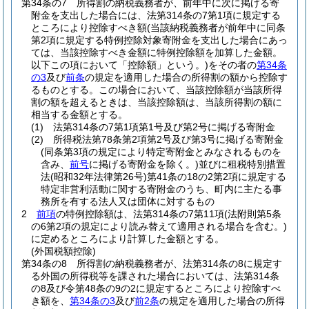
第34条の7
所得割の納税義務者が、前年中に次に掲げる寄
附金を支出した場合には、法第314条の7第1項に規定する
ところにより控除すべき額
(当該納税義務者が前年中に同条
第2項に規定する特例控除対象寄附金を支出した場合にあっ
ては、当該控除すべき金額に特例控除額を加算した金額。
以下この項において「控除額」という。)
をその者の
第34条
の3
及び
前条
の規定を適用した場合の所得割の額から控除す
るものとする。
この場合において、当該控除額が当該所得
割の額を超えるときは、当該控除額は、当該所得割の額に
相当する金額とする。
(1)
法第314条の7第1項第1号及び第2号に掲げる寄附金
(2)
所得税法第78条第2項第2号及び第3号に掲げる寄附金
(同条第3項の規定により特定寄附金とみなされるものを
含み、
前号
に掲げる寄附金を除く。)
並びに租税特別措置
法
(昭和32年法律第26号)
第41条の18の2第2項に規定する
特定非営利活動に関する寄附金のうち、町内に主たる事
務所を有する法人又は団体に対するもの
2
前項
の特例控除額は、法第314条の7第11項
(法附則第5条
の6第2項の規定により読み替えて適用される場合を含む。)
に定めるところにより計算した金額とする。
(外国税額控除)
第34条の8
所得割の納税義務者が、法第314条の8に規定す
る外国の所得税等を課された場合においては、法第314条
の8及び令第48条の9の2に規定するところにより控除すべ
き額を、
第34条の3
及び
前2条
の規定を適用した場合の所得