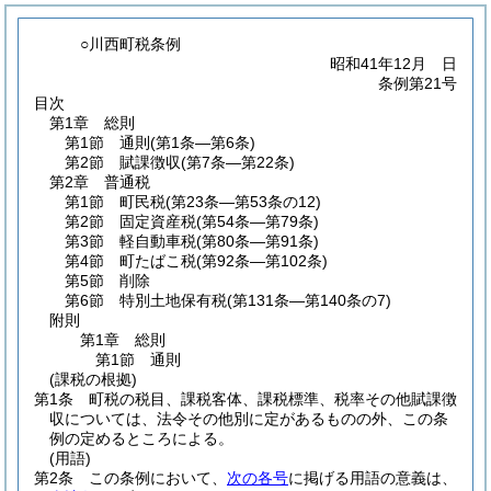
○川西町税条例
昭和41年12月 日
条例第21号
目次
第1章
総則
第1節
通則
(第1条―第6条)
第2節
賦課徴収
(第7条―第22条)
第2章
普通税
第1節
町民税
(第23条―第53条の12)
第2節
固定資産税
(第54条―第79条)
第3節
軽自動車税
(第80条―第91条)
第4節
町たばこ税
(第92条―第102条)
第5節
削除
第6節
特別土地保有税
(第131条―第140条の7)
附則
第1章
総則
第1節
通則
(課税の根拠)
第1条
町税の税目、課税客体、課税標準、税率その他賦課徴
収については、法令その他別に定があるものの外、この条
例の定めるところによる。
(用語)
第2条
この条例において、
次の各号
に掲げる用語の意義は、