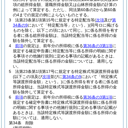
項の総所得金額、退職所得金額又は山林所得金額の計算の
例によって算定する。
ただし、同法第60条の2から第60条
の4までの規定の例によらないものとする。
3
法第23条第1項第15号に規定する特定配当等
(
次項
及び
第
34条の9
において「特定配当等」という。)
(同号ロに掲げる
ものを除く。以下この項において同じ。)
に係る所得を有す
る者に係る総所得金額は、当該特定配当等に係る所得の金
額を除外して算定する。
4
前項
の規定は、前年分の所得税に係る
第36条の3第1項
に
規定する確定申告書に特定配当等に係る所得の明細に関す
る事項その他施行規則に定める事項の記載があるときは、
当該特定配当等に係る所得の金額については、適用しな
い。
5
法第23条第1項第17号に規定する特定株式等譲渡所得金額
(以下この項及び
次項
並びに
第34条の9
において「特定株式
等譲渡所得金額」という。)
に係る所得を有する者に係る総
所得金額は、当該特定株式等譲渡所得金額に係る所得の金
額を除外して算定する。
6
前項
の規定は、前年分の所得税に係る
第36条の3第1項
に
規定する確定申告書に特定株式等譲渡所得金額に係る所得
の明細に関する事項その他施行規則に定める事項の記載が
あるときは、当該特定株式等譲渡所得金額に係る所得の金
額については、適用しない。
第34条
削除