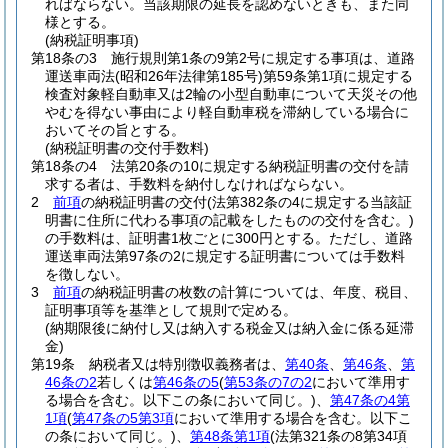
ればならない。
当該期限の延長を認めないときも、また同
様とする。
(納税証明事項)
第18条の3
施行規則第1条の9第2号に規定する事項は、道路
運送車両法
(昭和26年法律第185号)
第59条第1項に規定する
検査対象軽自動車又は2輪の小型自動車について天災その他
やむを得ない事由により軽自動車税を滞納している場合に
おいてその旨とする。
(納税証明書の交付手数料)
第18条の4
法第20条の10に規定する納税証明書の交付を請
求する者は、手数料を納付しなければならない。
2
前項
の納税証明書の交付
(法第382条の4に規定する当該証
明書に住所に代わる事項の記載をしたものの交付を含む。)
の手数料は、証明書1枚ごとに300円とする。
ただし、道路
運送車両法第97条の2に規定する証明書については手数料
を徴しない。
3
前項
の納税証明書の枚数の計算については、年度、税目、
証明事項等を基準として規則で定める。
(納期限後に納付し又は納入する税金又は納入金に係る延滞
金)
第19条
納税者又は特別徴収義務者は、
第40条
、
第46条
、
第
46条の2
若しくは
第46条の5
(
第53条の7の2
において準用す
る場合を含む。以下この条において同じ。)
、
第47条の4第
1項
(
第47条の5第3項
において準用する場合を含む。以下こ
の条において同じ。)
、
第48条第1項
(法第321条の8第34項