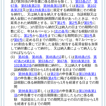
及び第35項の申告書に係る部分を除く。)
、
第53条の7
、
第
67条
、
第83条第2項
、
第98条第1項
若しくは
第2項
、
第102
条第2項
又は
第139条第1項
に規定する納期限後にその税金
を納付し、又は納入金を納入する場合には、当該税額又は
納入金額にその納期限
(納期限の延長があったときは、その
延長された納期限とする。以下
第1号
、
第2号
及び
第5号
に
おいて同じ。)
の翌日から納付又は納入の日までの期間の日
数に応じ、年14.6パーセント
(
次の各号
に掲げる税額の区分
に応じ、
第1号
から
第4号
までに掲げる期間並びに
第5号
及
び
第6号
に定める日までの期間については、年7.3パーセン
ト)
の割合を乗じて計算した金額に相当する延滞金額を加算
して納付書によって納付し、又は納入書によって納入しな
ければならない。
(1)
第40条
、
第46条
、
第46条の2
若しくは
第46条の5
、
第
47条の4第1項
、
第53条の7
、
第67条
、
第83条第2項
、
第
102条第2項
の納期限後に納付し、又は納入する税額 当
該納期限の翌日から1月を経過する日までの期間
(2)
第98条第1項
若しくは
第2項
の申告書又は
第139条第1
項
の申告書に係る税額
(
第4号
に掲げる税額を除く。)
当
該税額に係る納期限の翌日から1月を経過する日までの期
間
(3)
第98条第1項
若しくは
第2項
の申告書又は
第139条第1
項
の申告書でその提出期限後に提出したものに係る税
額 当該提出した日までの期間又はその日の翌日から1月
を経過する日までの期間