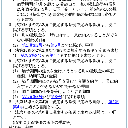
猶予期間が3月を超える場合には、地方税法施行令
(昭和
25年政令第245号。以下「令」という。)
第6条の10の規
定により提出すべき書類その他担保の提供に関し必要と
なる書類
3
法第15条の2第2項に規定する条例で定める事項は、次に
掲げる事項とする。
(1)
町の徴収金を一時に納付し、又は納入することができ
ない事情の詳細
(2)
第1項第2号
から
第6号
までに掲げる事項
4
法第15条の2第2項及び第3項に規定する条例で定める書類
は、
第2項第2号
から
第4号
までに掲げる書類とする。
5
法第15条の2第3項に規定する条例で定める事項は、次に
掲げる事項とする。
(1)
猶予期間の延長を受けようとする町の徴収金の年度、
種類、納期限及び金額
(2)
猶予期間内にその猶予を受けた金額を納付し、又は納
入することができないやむを得ない理由
(3)
猶予期間の延長を受けようとする期間
(4)
第1項第5号
及び
第6号
に掲げる事項
6
法第15条の2第4項に規定する条例で定める書類は、
第2項
第4号
に掲げる書類とする。
7
法第15条の2第8項に規定する条例で定める期間は、20日
とする。
(職権による換価の猶予の手続等)
第10条
削除