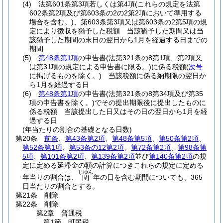
(4)
法第601条第3項若しくは第4項
(これらの規定を法第
602条第2項及び第603条の2の2第2項において準用する
場合を含む。)
、第603条第3項又は第603条の2第5項の規
定により徴収を猶予した税額 当該猶予した期間又は当
該猶予した期間の末日の翌日から1月を経過する日までの
期間
(5)
第48条第1項
の申告書
(法第321条の8第1項、第2項又
は第31項の規定による申告書に限る。)
に係る税額
(
次号
に掲げるものを除く。)
当該税額に係る納期限の翌日か
ら1月を経過する日
(6)
第48条第1項
の申告書
(法第321条の8第34項及び第35
項の申告書を除く。)
でその提出期限後に提出したものに
係る税額 当該提出した日又はその日の翌日から1月を経
過する日
(年当たりの割合の基礎となる日数)
第20条
前条
、
第43条第2項
、
第48条第5項
、
第50条第2項
、
第52条第1項
、
第53条の12第2項
、
第72条第2項
、
第98条第
5項
、
第101条第2項
、
第139条第2項
並び
第140条第2項
の規
定に定める延滞金の額の計算につきこれらの規定に定める
じゆん
年当りの割合は、
年の日を含む期間についても、365
閏
日当たりの割合とする。
第21条
削除
第22条
削除
第2章
普通税
第1節
町民税