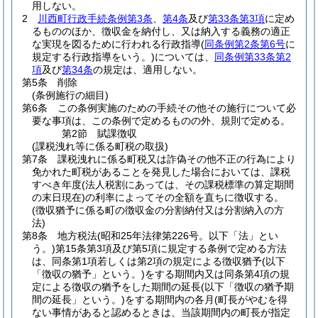
用しない。
2
川西町行政手続条例第3条
、
第4条
及び
第33条第3項
に定め
るもののほか、徴収金を納付し、又は納入する義務の適正
な実現を図るために行われる行政指導
(
同条例第2条第6号
に
規定する行政指導をいう。)
については、
同条例第33条第2
項
及び
第34条
の規定は、適用しない。
第5条
削除
(条例施行の細目)
第6条
この条例実施のための手続その他その施行について必
要な事項は、この条例で定めるものの外、規則で定める。
第2節
賦課徴収
(課税洩れ等に係る町税の取扱)
第7条
課税洩れに係る町税又は詐偽その他不正の行為により
免かれた町税があることを発見した場合においては、課税
すべき年度
(法人税割にあっては、その課税標準の算定期間
の末日現在)
の利率によってその全額を直ちに徴収する。
(徴収猶予に係る町の徴収金の分割納付又は分割納入の方
法)
第8条
地方税法
(昭和25年法律第226号。以下「法」とい
う。)
第15条第3項及び第5項に規定する条例で定める方法
は、同条第1項若しくは第2項の規定による徴収猶予
(以下
「徴収の猶予」という。)
をする期間内又は同条第4項の規
定による徴収の猶予をした期間の延長
(以下「徴収の猶予期
間の延長」という。)
をする期間内の各月
(町長がやむを得
ない事情があると認めるときは、当該期間内の町長が指定