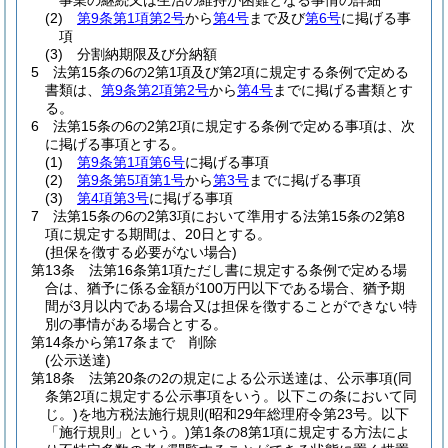
事業の継続又は生活の維持が困難となる事情の詳細
(2)
第9条第1項第2号
から
第4号
まで及び
第6号
に掲げる事
項
(3)
分割納期限及び分納額
5
法第15条の6の2第1項及び第2項に規定する条例で定める
書類は、
第9条第2項第2号
から
第4号
までに掲げる書類とす
る。
6
法第15条の6の2第2項に規定する条例で定める事項は、次
に掲げる事項とする。
(1)
第9条第1項第6号
に掲げる事項
(2)
第9条第5項第1号
から
第3号
までに掲げる事項
(3)
第4項第3号
に掲げる事項
7
法第15条の6の2第3項において準用する法第15条の2第8
項に規定する期間は、20日とする。
(担保を徴する必要がない場合)
第13条
法第16条第1項ただし書に規定する条例で定める場
合は、猶予に係る金額が100万円以下である場合、猶予期
間が3月以内である場合又は担保を徴することができない特
別の事情がある場合とする。
第14条から第17条まで
削除
(公示送達)
第18条
法第20条の2の規定による公示送達は、公示事項
(同
条第2項に規定する公示事項をいう。以下この条において同
じ。)
を地方税法施行規則
(昭和29年総理府令第23号。以下
「施行規則」という。)
第1条の8第1項に規定する方法によ