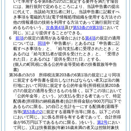
いて準用する令第8条の2の2に規定する要件を満たす場合
には、施行規則で定めるところにより、当該申告書の提出
に代えて、当該給与支払者に対し、当該申告書に記載すべ
き事項を電磁的方法
(電子情報処理組織を使用する方法その
他の情報通信の技術を利用する方法であって施行規則で定
めるものをいう。
次条第4項
及び
第53条の9第3項
において
同じ。)
により提供することができる。
6
前項
の規定の適用がある場合における
第4項
の規定の適用
については、
同項
中「申告書が」とあるのは「申告書に記
載すべき事項を」と、「給与支払者に受理されたとき」と
あるのは「給与支払者が提供を受けたとき」と、「受理さ
れた日」とあるのは「提供を受けた日」とする。
(個人の町民税に係る公的年金等受給者の扶養親族等申告
書)
第36条の3の3
所得税法第203条の6第1項の規定により同項
に規定する申告書を提出しなければならない者又は法の施
行地において同項に規定する公的年金等
(所得税法第203条
の7の規定の適用を受けるものを除く。以下この項において
「公的年金等」という。)
の支払を受ける者であって、特定
配偶者
(所得割の納税義務者
(合計所得金額が900万円以下で
あるものに限る。)
の自己と生計を一にする配偶者
(退職手
当等
(
第53条の2
に規定する退職手当等に限る。以下この項
において同じ。)
に係る所得を有する者であって、合計所得
金が95万円以下であるものに限る。)
をいう。
第2号
におい
て同じ。)
又は扶養親族
(年齢16歳未満の者又は控除対象扶