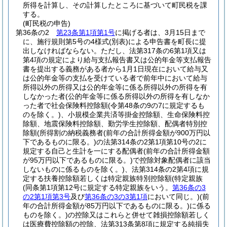
所得を計算し、その計算したところに基づいて町民税を課
する。
(町民税の申告)
第36条の2
第23条第1項第1号
に掲げる者は、3月15日まで
に、施行規則第5号の4様式
(別表)
による申告書を町長に提
出しなければならない。
ただし、法第317条の6第1項又は
第4項の規定により給与支払報告書又は公的年金等支払報告
書を提出する義務がある者から1月1日現在において給与又
は公的年金等の支払を受けている者で前年中において給与
所得以外の所得又は公的年金等に係る所得以外の所得を有
しなかった者
(公的年金等に係る所得以外の所得を有しなか
った者で社会保険料控除額
(令第48条の9の7に規定するも
のを除く。)
、小規模企業共済等掛金控除額、生命保険料控
除額、地震保険料控除額、勤労学生控除額、配偶者特別控
除額
(所得割の納税義務者
(前年の合計所得金額が900万円以
下であるものに限る。)
の法第314条の2第1項第10号の2に
規定する自己と生計を一にする配偶者
(前年の合計所得金額
が95万円以下であるものに限る。)
で控除対象配偶者に該当
しないものに係るものを除く。)
、法第314条の2第4項に規
定する扶養控除額若しくは特定親族特別控除額
(特定親族
(同条第1項第12号に規定する特定親族をいう。
第36条の3
の2第1項第3号
及び
第36条の3の3第1項
において同じ。)
(前
年の合計所得金額が85万円以下であるものに限る。)
に係る
ものを除く。)
の控除又はこれらと併せて雑損控除額若しく
は医療費控除額の控除、法第313条第8項に規定する純損失