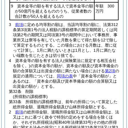
9 資本金等の額を有する法人で資本金等の額
年額 300
が50億円を超えるもののうち、従業者数の
万円
合計数が50人を超えるもの
3
前項
に定める均等割の額は、当該均等割の額に、法第312
条第3項第1号の法人税額の課税標準の算定期間若しくは同
項第2号の期間又は同項第3号の期間中において事務所、事
業所又は寮等を有していた月数を乗じて得た額を12で除し
て算定するものとする。
この場合における月数は、暦に従
って計算し、1月に満たないときは1月とし、1月に満たな
い端数を生じたときは切り捨てる。
4
資本金等の額を有する法人
(保険業法に規定する相互会社
を除く。)
の資本金等の額が、資本金の額及び資本準備金の
額の合算額又は出資金の額に満たない場合における
第2項
の
規定の適用については、
同項の表
中「資本金等の額が」と
あるのは、「資本金の額及び資本準備金の額の合算額又は
出資金の額が」とする。
第32条
削除
(所得割の課税標準)
第33条
所得割の課税標準は、前年の所得について算定した
総所得金額、退職所得金額及び山林所得金額とする。
2
前項
の総所得金額、退職所得金額又は山林所得金額は、法
又はこれに基づく政令で特別の定めをする場合を除くほ
か、それぞれ所得税法
(昭和40年法律第33号)
その他の所得
税に関する法令の規定による所得税法第22条第2項又は第3