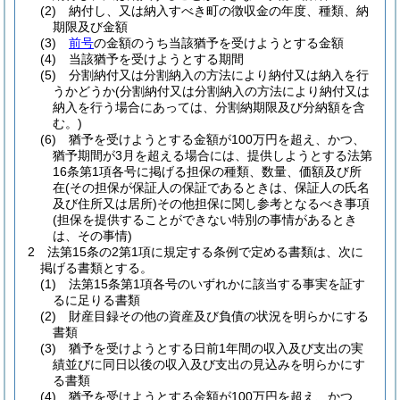
(2)
納付し、又は納入すべき町の徴収金の年度、種類、納
期限及び金額
(3)
前号
の金額のうち当該猶予を受けようとする金額
(4)
当該猶予を受けようとする期間
(5)
分割納付又は分割納入の方法により納付又は納入を行
うかどうか
(分割納付又は分割納入の方法により納付又は
納入を行う場合にあっては、分割納期限及び分納額を含
む。)
(6)
猶予を受けようとする金額が100万円を超え、かつ、
猶予期間が3月を超える場合には、提供しようとする法第
16条第1項各号に掲げる担保の種類、数量、価額及び所
在
(その担保が保証人の保証であるときは、保証人の氏名
及び住所又は居所)
その他担保に関し参考となるべき事項
(担保を提供することができない特別の事情があるとき
は、その事情)
2
法第15条の2第1項に規定する条例で定める書類は、次に
掲げる書類とする。
(1)
法第15条第1項各号のいずれかに該当する事実を証す
るに足りる書類
(2)
財産目録その他の資産及び負債の状況を明らかにする
書類
(3)
猶予を受けようとする日前1年間の収入及び支出の実
績並びに同日以後の収入及び支出の見込みを明らかにす
る書類
(4)
猶予を受けようとする金額が100万円を超え、かつ、