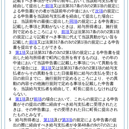
記載すべき事項がその年の前年において当該給与支払者を
経由して提出した
前項
又は法第317条の3の2第1項の規定に
よる申告書
(その者が当該前年の中途において
次項
の規定に
よる申告書を当該給与支払者を経由して提出した場合に
は、当該前年の最後に提出した
同項
の規定による申告書)
に
記載した事項と異動がないときは、給与所得者は、施行規
則で定めるところにより、
前項
又は法第317条の3の2第1項
の規定により記載すべき事項に代えて当該異動がない旨を
記載した
前項
又は法第317条の3の2第1項の規定による申告
書を提出することができる。
3
第1項
又は法第317条の3の2第1項の規定による申告書を提
出した給与所得者で町内に住所を有するものは、その年の
中途において当該申告書に記載した事項について異動を生
じた場合には、
第1項
又は法第317条の3の2第1項の給与支
払者からその異動を生じた日後最初に給与の支払を受ける
日の前日までに、施行規則で定めるところにより、その異
動の内容その他施行規則で定める事項を記載した申告書
を、当該給与支払者を経由して、町長に提出しなければな
らない。
4
第1項
及び
前項
の場合において、これらの規定による申告
書がその提出の際に経由すべき給与支払者に受理されたと
きは、その申告書は、その受理された日に町長に提出され
たものとみなす。
5
給与所得者は、
第1項
及び
第3項
の規定による申告書の提
出の際に経由すべき給与支払者が令第48条の9の7の2にお