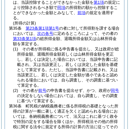
は、当該控除することができなかった金額を
第1項
の規定に
より控除されるべき額で
同項
の所得割の額から控除するこ
とができなかった金額とみなして、
前項
の規定を適用す
る。
(所得の計算)
第35条
第23条第1項第1号
の者に対して所得割を課する場合
においては、
次の各号
に定めるところによって、その者の
第33条第1項
の総所得金額、退職所得金額又は山林所得金
額を算定する。
(1)
その者が所得税に係る申告書を提出し、又は政府が総
所得金額、退職所得金額若しくは山林所得金額を更正
し、若しくは決定した場合においては、当該申告書に記
載され、又は当該更正し、若しくは決定した金額を基礎
として算定する。
ただし、当該申告書に記載され、又は
当該更正し、若しくは決定した金額が過小であると認め
られる場合においては、自ら調査し、その調査に基づい
て算定する。
(2)
その者が
前号
の申告書を提出せず、かつ、政府が
同号
の決定をしない場合においては、自ら調査し、その調査
に基づいて算定する。
第36条
町民税の納税義務者に係る所得税の基礎となった所
得の計算が一般に著しく適正を欠くと認められる場合にお
いては、各納税義務者について、法又はこれに基づく政令
で特別の定をする場合を除くほか、所得税法その他の所得
税に関する法令に規定する所得の計算の方法に従ってその