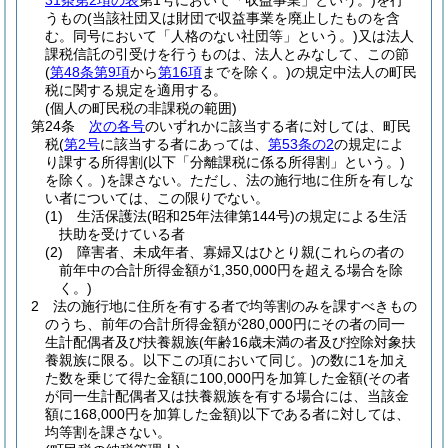
31条第2項の表
第1号において「収益事業」という。)
を行
うもの
(当該社団又は財団で収益事業を廃止したものを含
む。同号において「人格のない社団等」という。)
又は法人
課税信託の引受けを行うものは、法人とみなして、この節
(
第48条第9項
から
第16項
までを除く。)
の規定中法人の町民
税に関する規定を適用する。
(個人の町民税の非課税の範囲)
第24条
次の各号
のいずれかに該当する者に対しては、町民
税
(
第2号
に該当する者にあっては、
第53条の2
の規定によ
り課する所得割
(以下「分離課税に係る所得割」という。)
を除く。)
を課さない。
ただし、法の施行地に住所を有しな
い者については、この限りでない。
(1)
生活保護法
(昭和25年法律第144号)
の規定による生活
扶助を受けている者
(2)
障害者、未成年者、寡婦又はひとり親
(これらの者の
前年中の合計所得金額が1,350,000円を超える場合を除
く。)
2
法の施行地に住所を有する者で均等割のみを課すべきもの
のうち、前年の合計所得金額が280,000円にその者の同一
生計配偶者及び扶養親族
(年齢16歳未満の者及び控除対象扶
養親族に限る。以下この項において同じ。)
の数に1を加え
た数を乗じて得た金額に100,000円を加算した金額
(その者
が同一生計配偶者又は扶養親族を有する場合には、当該金
額に168,000円を加算した金額)
以下である者に対しては、
均等割を課さない。