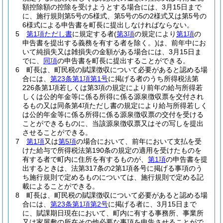
額控除額の控除を受けようとする場合には、3月15日まで
に、施行規則第5号の5様式、第5号の5の2様式又は第5号の
6様式による申告書を町長に提出しなければならない。
5
第1項ただし書
に規定する者
(
第3項
の規定により
第1項
の
申告書を提出する義務を有する者を除く。)
は、前年中にお
いて純損失又は雑損失の金額がある場合には、3月15日ま
でに、
同項
の申告書を町長に提出することができる。
6
町長は、町民税の賦課徴収について必要があると認める場
合には、
第23条第1項第1号
に掲げる者のうち所得税法第
226条第1項若しくは第3項の規定により前年の給与所得若
しくは公的年金等に係る所得に係る源泉徴収票を交付され
るもの又は同条第4項ただし書の規定により給与所得若しく
は公的年金等に係る所得に係る源泉徴収票の交付を受ける
ことができるものに、当該源泉徴収票又はその写しを提出
させることができる。
7
第1項
又は
第5項
の場合において、前年において支払を受
けた給与で所得税法第190条の規定の適用を受けたものを
有する者で町内に住所を有するものが、
第1項
の申告書を提
出するときは、法第317条の2第1項各号に掲げる事項のう
ち施行規則で定めるものについては、施行規則で定める記
載によることができる。
8
町長は、町民税の賦課徴収について必要があると認める場
合には、
第23条第1項第2号
に掲げる者に、3月15日まで
に、賦課期日現在において、町内に有する事務所、事業所
又は家屋敷の所在その他必要な事項を申告させることがで