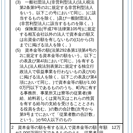
(3)
一般社団法人
(非営利型法人
(法人税法
第2条第9号の2に規定する非営利型法人
をいう。以下この号において同じ。)
に該
当するものを除く。)
及び一般財団法人
(非営利型法人に該当するものを除く。)
(4)
保険業法
(平成7年法律第105号)
に規定
する相互会社以外の法人で資本金の額又
は出資金の額を有しないもの
(
(1)
から
(3)
までに掲げる法人を除く。)
(5)
資本金等の額
(法第292条第1項第4号の
2に規定する資本金等の額をいう。以下こ
の表及び第4項において同じ。)
を有する
法人
(法人税法別表第2に規定する独立行
政法人で収益事業を行わないもの及び
(4)
に掲げる法人を除く。以下この表及び第4
項において同じ。)
で資本金等の額が1,00
0万円以下であるもののうち、町内に有す
る事務所、事業所又は寮等の従業者
(俸
給、給料若しくは賞与又はこれらの性質
を有する給与の支給を受けることとされ
る役員を含む。)
の数の合計数
(次号から
第9号までにおいて「従業者数の合計数」
という。)
が50人以下のもの
2 資本金等の額を有する法人で資本金等の額
年額 12万
が1,000万円以下であるもののうち、従業者
円