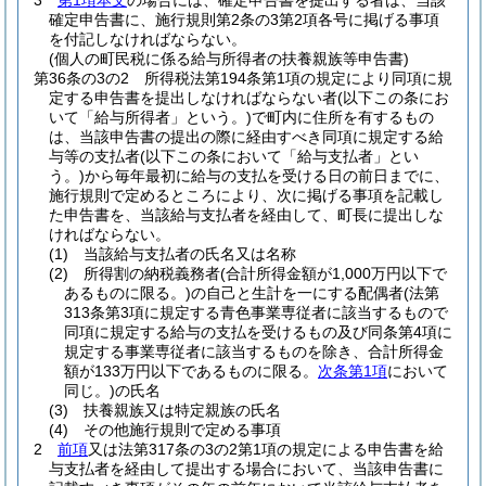
3
第1項本文
の場合には、確定申告書を提出する者は、当該
確定申告書に、施行規則第2条の3第2項各号に掲げる事項
を付記しなければならない。
(個人の町民税に係る給与所得者の扶養親族等申告書)
第36条の3の2
所得税法第194条第1項の規定により同項に規
定する申告書を提出しなければならない者
(以下この条にお
いて「給与所得者」という。)
で町内に住所を有するもの
は、当該申告書の提出の際に経由すべき同項に規定する給
与等の支払者
(以下この条において「給与支払者」とい
う。)
から毎年最初に給与の支払を受ける日の前日までに、
施行規則で定めるところにより、次に掲げる事項を記載し
た申告書を、当該給与支払者を経由して、町長に提出しな
ければならない。
(1)
当該給与支払者の氏名又は名称
(2)
所得割の納税義務者
(合計所得金額が1,000万円以下で
あるものに限る。)
の自己と生計を一にする配偶者
(法第
313条第3項に規定する青色事業専従者に該当するもので
同項に規定する給与の支払を受けるもの及び同条第4項に
規定する事業専従者に該当するものを除き、合計所得金
額が133万円以下であるものに限る。
次条第1項
において
同じ。)
の氏名
(3)
扶養親族又は特定親族の氏名
(4)
その他施行規則で定める事項
2
前項
又は法第317条の3の2第1項の規定による申告書を給
与支払者を経由して提出する場合において、当該申告書に