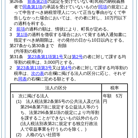
第26条
前条第2項
の認定を受けていない町民税の納税義務
者で
同条第1項
の承認を受けていないものが
同項
の規定によ
って申告すべき納税管理人について正当な事由がなくて申
告しなかった場合においては、その者に対し、10万円以下
の過料を科する。
2
前項
の過料の額は、情状により、町長が定める。
3
第1項
の過料を徴収する場合において発する納入通知書に
指定すべき納期限は、その発付の日から10日以内とする。
第27条から第30条まで
削除
(均等割の税率)
第31条
第23条第1項第1号
又は
第2号
の者に対して課する均
等割の税率は、3,000円とする。
2
第23条第1項第3号
又は
第4号
の者に対して課する均等割の
税率は、
次の表
の左欄に掲げる法人の区分に応じ、それぞ
れ
同表
の右欄に定める額とする。
法人の区分
税率
1 次に掲げる法人
年額 5万
(1)
法人税法第2条第5号の公共法人及び法
円
第294条第7項に規定する公益法人等のう
ち、法第296条第1項の規定により均等割
を課することができないもの以外のもの
(法人税法別表第2に規定する独立行政法
人で収益事業を行うものを除く。)
(2)
人格のない社団等