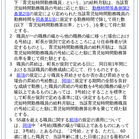
下「育児短時間勤務職員」という。)
の給料月額は、当該育
児短時間勤務職員の号給に応じた額に、
勤務時間等条例第2
条第2項
の規定により定められた当該育児短時間勤務職員の
勤務時間を
同条第1項
に規定する勤務時間で除して得た数
(以下「育児短時間勤務算出率」という。)
を乗じて得た額
とする。
2
職員が一の職務の級から他の職務の級に移った場合におけ
る号給は、町長が規則で定めるところにより任命権者が決
定するものとし、育児短時間勤務職員の給料月額は、当該
育児短時間勤務職員の号給に応じた額に育児短時間勤務算
出率を乗じて得た額とする。
3
職員の昇給は、町長が規則で定める日に、同日前1年間に
おける当該職員の勤務成績に応じて、行うものとする。
4
前項
の規定により職員を昇給させるか否か及び昇給させる
場合の昇給の号給数は、
同項
に規定する期間の全部を良好
な成績で勤務した職員の昇給の号給数を4号給
(職務の級が7
級以上であるものにあっては、3号給)
とすることを標準と
して町長が規則で定める基準に従い決定するものとし、育
児短時間勤務職員の給料月額は、当該育児短時間勤務職員
の号給に応じた額に育児短時間勤務算出率を乗じて得た額
とする。
5
55歳を超える職員に関する
前項
の規定の適用について
は、
同項
中「4号給
(職務の級が7級以上であるものにあって
は、3号給)
」とあるのは、「2号給」とする。
ただし、60
歳に達した職員で、当該年齢に達した日後における最初の4