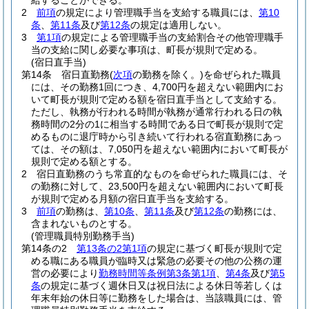
給することができる。
2
前項
の規定により管理職手当を支給する職員には、
第10
条
、
第11条
及び
第12条
の規定は適用しない。
3
第1項
の規定による管理職手当の支給割合その他管理職手
当の支給に関し必要な事項は、町長が規則で定める。
(宿日直手当)
第14条
宿日直勤務
(
次項
の勤務を除く。)
を命ぜられた職員
には、その勤務1回につき、4,700円を超えない範囲内にお
いて町長が規則で定める額を宿日直手当として支給する。
ただし、執務が行われる時間が執務が通常行われる日の執
務時間の2分の1に相当する時間である日で町長が規則で定
めるものに退庁時から引き続いて行われる宿直勤務にあっ
ては、その額は、7,050円を超えない範囲内において町長が
規則で定める額とする。
2
宿日直勤務のうち常直的なものを命ぜられた職員には、そ
の勤務に対して、23,500円を超えない範囲内において町長
が規則で定める月額の宿日直手当を支給する。
3
前項
の勤務は、
第10条
、
第11条
及び
第12条
の勤務には、
含まれないものとする。
(管理職員特別勤務手当)
第14条の2
第13条の2第1項
の規定に基づく町長が規則で定
める職にある職員が臨時又は緊急の必要その他の公務の運
営の必要により
勤務時間等条例第3条第1項
、
第4条
及び
第5
条
の規定に基づく週休日又は祝日法による休日等若しくは
年末年始の休日等に勤務をした場合は、当該職員には、管