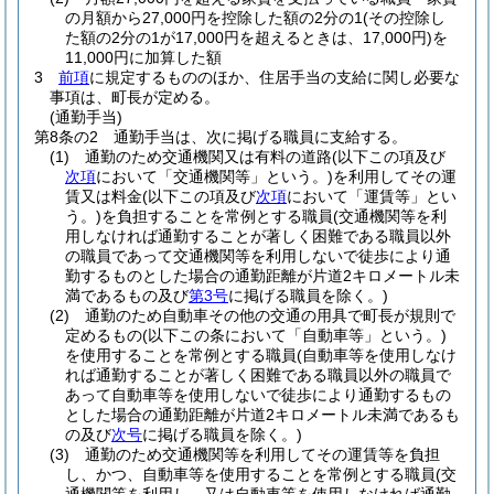
の月額から27,000円を控除した額の2分の1
(その控除し
た額の2分の1が17,000円を超えるときは、17,000円)
を
11,000円に加算した額
3
前項
に規定するもののほか、住居手当の支給に関し必要な
事項は、町長が定める。
(通勤手当)
第8条の2
通勤手当は、次に掲げる職員に支給する。
(1)
通勤のため交通機関又は有料の道路
(以下この項及び
次項
において「交通機関等」という。)
を利用してその運
賃又は料金
(以下この項及び
次項
において「運賃等」とい
う。)
を負担することを常例とする職員
(交通機関等を利
用しなければ通勤することが著しく困難である職員以外
の職員であって交通機関等を利用しないで徒歩により通
勤するものとした場合の通勤距離が片道2キロメートル未
満であるもの及び
第3号
に掲げる職員を除く。)
(2)
通勤のため自動車その他の交通の用具で町長が規則で
定めるもの
(以下この条において「自動車等」という。)
を使用することを常例とする職員
(自動車等を使用しなけ
れば通勤することが著しく困難である職員以外の職員で
あって自動車等を使用しないで徒歩により通勤するもの
とした場合の通勤距離が片道2キロメートル未満であるも
の及び
次号
に掲げる職員を除く。)
(3)
通勤のため交通機関等を利用してその運賃等を負担
し、かつ、自動車等を使用することを常例とする職員
(交