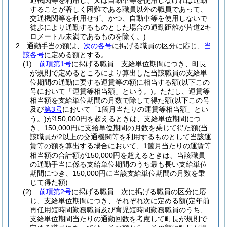
通機関等を利用し、又は自動車等を使用しなければ通勤
することが著しく困難である職員以外の職員であって、
交通機関等を利用せず、かつ、自動車等を使用しないで
徒歩により通勤するものとした場合の通勤距離が片道2キ
ロメートル未満であるものを除く。)
2
通勤手当の額は、
次の各号
に掲げる職員の区分に応じ、
当
該各号
に定める額とする。
(1)
前項第1号
に掲げる職員 支給単位期間につき、町長
が規則で定めるところにより算出した当該職員の支給単
位期間の通勤に要する運賃等の額に相当する額
(以下この
号において「運賃等相当額」という。)
。
ただし、運賃等
相当額を支給単位期間の月数で除して得た額
(以下この号
及び
第3号
において「1箇月当たりの運賃等相当額」とい
う。)
が150,000円を超えるときは、支給単位期間につ
き、150,000円に支給単位期間の月数を乗じて得た額
(当
該職員が2以上の交通機関等を利用するものとして当該運
賃等の額を算出する場合において、1箇月当たりの運賃等
相当額の合計額が150,000円を超えるときは、当該職員
の通勤手当に係る支給単位期間のうち最も長い支給単位
期間につき、150,000円に当該支給単位期間の月数を乗
じて得た額)
(2)
前項第2号
に掲げる職員 次に掲げる職員の区分に応
じ、支給単位期間につき、それぞれ次に定める額
(定年前
再任用短時間勤務職員及び育児短時間勤務職員のうち、
支給単位期間当たりの通勤回数を考慮して町長が規則で