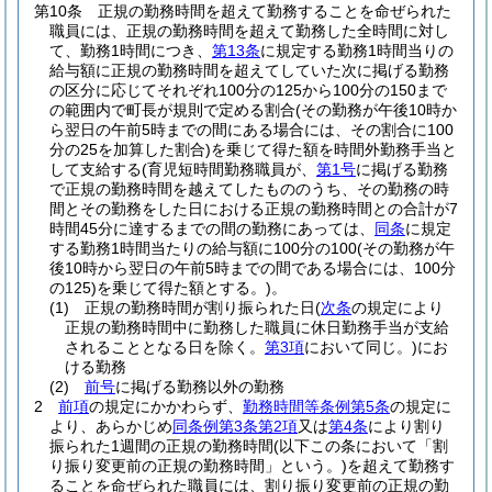
第10条
正規の勤務時間を超えて勤務することを命ぜられた
職員には、正規の勤務時間を超えて勤務した全時間に対し
て、勤務1時間につき、
第13条
に規定する勤務1時間当りの
給与額に正規の勤務時間を超えてしていた次に掲げる勤務
の区分に応じてそれぞれ100分の125から100分の150まで
の範囲内で町長が規則で定める割合
(その勤務が午後10時か
ら翌日の午前5時までの間にある場合には、その割合に100
分の25を加算した割合)
を乗じて得た額を時間外勤務手当と
して支給する
(育児短時間勤務職員が、
第1号
に掲げる勤務
で正規の勤務時間を越えてしたもののうち、その勤務の時
間とその勤務をした日における正規の勤務時間との合計が7
時間45分に達するまでの間の勤務にあっては、
同条
に規定
する勤務1時間当たりの給与額に100分の100
(その勤務が午
後10時から翌日の午前5時までの間である場合には、100分
の125)
を乗じて得た額とする。)
。
(1)
正規の勤務時間が割り振られた日
(
次条
の規定により
正規の勤務時間中に勤務した職員に休日勤務手当が支給
されることとなる日を除く。
第3項
において同じ。)
にお
ける勤務
(2)
前号
に掲げる勤務以外の勤務
2
前項
の規定にかかわらず、
勤務時間等条例第5条
の規定に
より、あらかじめ
同条例第3条第2項
又は
第4条
により割り
振られた1週間の正規の勤務時間
(以下この条において「割
り振り変更前の正規の勤務時間」という。)
を超えて勤務す
ることを命ぜられた職員には、割り振り変更前の正規の勤