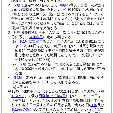
理職員特別勤務手当を支給する。
2
前項
に規定する場合のほか、
同項
の職員が災害への対処そ
の他の臨時又は緊急の必要により午後10時から翌日の午前
5時までの間
(週休日又は祝日法による休日等若しくは年末
年始の休日等に含まれる時間を除く。)
であって正規の勤務
時間以外の時間に勤務をした場合は、当該職員には、管理
職員特別勤務手当を支給する。
3
管理職員特別勤務手当の額は、次に
各号
に掲げる場合の区
分に応じ、
当該各号
に定める額とする。
(1)
第1項
に規定する場合
同項
の規定による勤務1回につ
き、12,000円を超えない範囲内において町長が規則で定
める額
(当該勤務に従事する時間帯等を考慮して町長が規
則で定める勤務をした職員にあっては、その額に100分
の150を乗じて得た額)
(2)
前項
に規定する場合
同項
の規定による勤務1回につ
き、6,000円を超えない範囲内において町長が規則で定め
る額
4
前3項
に定めるもののほか、管理職員特別勤務手当の支給
に関し必要な事項は、町長が規則で定める。
(期末手当)
第15条
期末手当は、6月1日及び12月1日
(以下この条から
第
15条の3
まで及び
附則第17項第4号
においてこれらの日を
「基準日」という。)
にそれぞれ在職する職員に対して、そ
れぞれ基準日の属する月の町長が規則で定める日
(
次条
及び
第15条の3
においてこれらの日を「支給日」という。)
に支