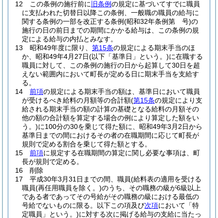
12
この条例の施行前に
旧条例
の規定に基づいてすでに職員
に支払われた切替日以降この条例、一般職の職員の給与に
関する条例の一部を改正する条例
(昭和32年条例第 号)
の
施行の日の前日までの期間にかかる給与は、この条例の規
定による給与の内払とみなす。
13
昭和49年度に限り、
第15条
の規定による期末手当のほ
か、昭和49年4月27日
(以下「基準日」という。)
に在職する
職員に対して、この条例の施行の日から起算して30日を超
えない範囲内において町長が定める日に期末手当を支給す
る。
14
前項
の規定による期末手当の額は、基準日において職員
が受けるべき給料の月額等の合計額
(
第15条
の規定により支
給される期末手当の額の計算の基礎となる給料の月額その
他の額の合計額を算定する場合の例により算定した額をい
う。)
に100分の30を乗じて得た額に、昭和49年3月2日から
基準日までの間におけるその者の在職期間に応じて町長が
規則で定める割合を乗じて得た額とする。
15
前項
に規定する在職期間の算定に関し必要な事項は、町
長が規則で定める。
16
削除
17
平成30年3月31日までの間、職員
(給料表の適用を受ける
職員
(再任用職員を除く。)
のうち、その職務の級が6級以上
である者であってその号給がその職務の級における最低の
号給でないものに限る。以下この項及び
次項
において「特
定職員」という。)
に対する次に掲げる給与の支給に当たっ