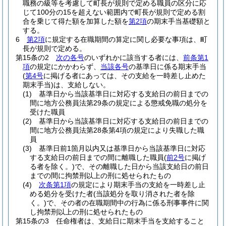
職務の級等を考慮して町長が規則で定める職員の区分に応
じて100分の15を超えない範囲内で町長が規則で定める割
合を乗じて得た額を加算した額を
第2項
の期末手当基礎額と
する。
6
第2項
に規定する在職期間の算定に関し必要な事項は、町
長が規則で定める。
第15条の2
次の各号
のいずれかに該当する者には、
前条第1
項
の規定にかかわらず、
当該各号
の基準日に係る期末手当
(
第4号
に掲げる者にあっては、その支給を一時差し止めた
期末手当)
は、支給しない。
(1)
基準日から当該基準日に対応する支給日の前日までの
間に地方公務員法第29条の規定による懲戒免職の処分を
受けた職員
(2)
基準日から当該基準日に対応する支給日の前日までの
間に地方公務員法第28条第4項の規定により失職した職
員
(3)
基準日前1箇月以内又は基準日から当該基準日に対応
する支給日の前日までの間に離職した職員
(
前2号
に掲げ
る者を除く。)
で、その離職した日から当該支給日の前日
までの間に拘禁刑以上の刑に処せられたもの
(4)
次条第1項
の規定により期末手当の支給を一時差し止
める処分を受けた者
(当該処分を取り消された者を除
く。)
で、その者の在職期間中の行為に係る刑事事件に関
し拘禁刑以上の刑に処せられたもの
第15条の3
任命権者は、支給日に期末手当を支給すること