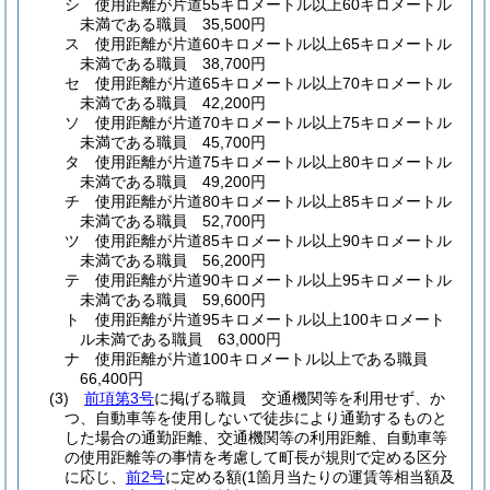
シ
使用距離が片道55キロメートル以上60キロメートル
未満である職員 35,500円
ス
使用距離が片道60キロメートル以上65キロメートル
未満である職員 38,700円
セ
使用距離が片道65キロメートル以上70キロメートル
未満である職員 42,200円
ソ
使用距離が片道70キロメートル以上75キロメートル
未満である職員 45,700円
タ
使用距離が片道75キロメートル以上80キロメートル
未満である職員 49,200円
チ
使用距離が片道80キロメートル以上85キロメートル
未満である職員 52,700円
ツ
使用距離が片道85キロメートル以上90キロメートル
未満である職員 56,200円
テ
使用距離が片道90キロメートル以上95キロメートル
未満である職員 59,600円
ト
使用距離が片道95キロメートル以上100キロメート
ル未満である職員 63,000円
ナ
使用距離が片道100キロメートル以上である職員
66,400円
(3)
前項第3号
に掲げる職員 交通機関等を利用せず、か
つ、自動車等を使用しないで徒歩により通勤するものと
した場合の通勤距離、交通機関等の利用距離、自動車等
の使用距離等の事情を考慮して町長が規則で定める区分
に応じ、
前2号
に定める額
(1箇月当たりの運賃等相当額及