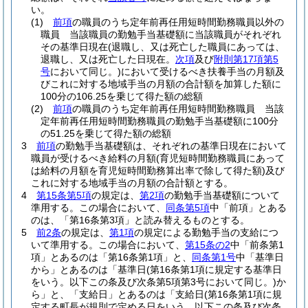
い。
(1)
前項
の職員のうち定年前再任用短時間勤務職員以外の
職員 当該職員の勤勉手当基礎額に当該職員がそれぞれ
その基準日現在
(退職し、又は死亡した職員にあっては、
退職し、又は死亡した日現在。
次項
及び
附則第17項第5
号
において同じ。)
において受けるべき扶養手当の月額及
びこれに対する地域手当の月額の合計額を加算した額に
100分の106.25を乗じて得た額の総額
(2)
前項
の職員のうち定年前再任用短時間勤務職員 当該
定年前再任用短時間勤務職員の勤勉手当基礎額に100分
の51.25を乗じて得た額の総額
3
前項
の勤勉手当基礎額は、それぞれの基準日現在において
職員が受けるべき給料の月額
(育児短時間勤務職員にあって
は給料の月額を育児短時間勤務算出率で除して得た額)
及び
これに対する地域手当の月額の合計額とする。
4
第15条第5項
の規定は、
第2項
の勤勉手当基礎額について
準用する。
この場合において、
同条第5項
中「前項」とある
のは、「第16条第3項」と読み替えるものとする。
5
前2条
の規定は、
第1項
の規定による勤勉手当の支給につ
いて準用する。
この場合において、
第15条の2
中「前条第1
項」とあるのは「第16条第1項」と、
同条第1号
中「基準日
から」とあるのは「基準日
(第16条第1項に規定する基準日
をいう。以下この条及び次条第5項第3号において同じ。)
か
ら」と、「支給日」とあるのは「支給日
(第16条第1項に規
定する町長が規則で定める日をいう。以下この条及び次条