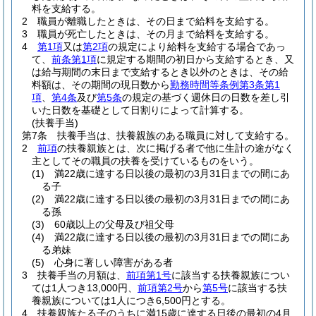
料を支給する。
2
職員が離職したときは、その日まで給料を支給する。
3
職員が死亡したときは、その月まで給料を支給する。
4
第1項
又は
第2項
の規定により給料を支給する場合であっ
て、
前条第1項
に規定する期間の初日から支給するとき、又
は給与期間の末日まで支給するとき以外のときは、その給
料額は、その期間の現日数から
勤務時間等条例第3条第1
項
、
第4条
及び
第5条
の規定の基づく週休日の日数を差し引
いた日数を基礎として日割りによって計算する。
(扶養手当)
第7条
扶養手当は、扶養親族のある職員に対して支給する。
2
前項
の扶養親族とは、次に掲げる者で他に生計の途がなく
主としてその職員の扶養を受けているものをいう。
(1)
満22歳に達する日以後の最初の3月31日までの間にあ
る子
(2)
満22歳に達する日以後の最初の3月31日までの間にあ
る孫
(3)
60歳以上の父母及び祖父母
(4)
満22歳に達する日以後の最初の3月31日までの間にあ
る弟妹
(5)
心身に著しい障害がある者
3
扶養手当の月額は、
前項第1号
に該当する扶養親族につい
ては1人つき13,000円、
前項第2号
から
第5号
に該当する扶
養親族については1人につき6,500円とする。
4
扶養親族たる子のうちに満15歳に達する日後の最初の4月