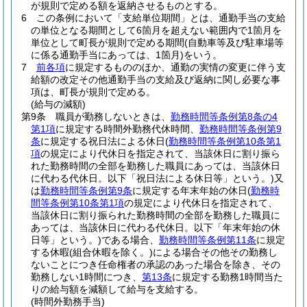
が規則で定める額を返納させるものとする。
6
この条例において「支給単位期間」とは、通勤手当の支給
の単位となる期間として6箇月を超えない範囲内で1箇月を
単位として町長が規則で定める期間
(自動車等及び駐車場等
に係る通勤手当にあっては、1箇月)
をいう。
7
前各項
に規定するもののほか、通勤の実情の変更に伴う支
給額の改定その他通勤手当の支給及び返納に関し必要な事
項は、町長が規則で定める。
(給与の減額)
第9条
職員が勤務しないときは、
勤務時間等条例第8条の4
第1項
に規定する時間外勤務代休時間、
勤務時間等条例第9
条
に規定する祝日法による休日
(
勤務時間等条例第10条第1
項
の規定により代休日を指定されて、当該休日に割り振ら
れた勤務時間の全部を勤務した職員にあっては、当該休日
に代わる代休日。以下「祝日法による休日等」という。)
又
は
勤務時間等条例第9条
に規定する年末年始の休日
(
勤務時
間等条例第10条第1項
の規定により代休日を指定されて、
当該休日に割り振られた勤務時間の全部を勤務した職員に
あっては、当該休日に代わる代休日。以下「年末年始の休
日等」という。)
である場合、
勤務時間等条例第11条
に規定
する休暇
(組合休暇を除く。)
による場合その他その勤務し
ないことにつき任命権者の承認のあった場合を除き、その
勤務しない1時間につき、
第13条
に規定する勤務1時間当た
りの給与額を減額して給与を支給する。
(時間外勤務手当)