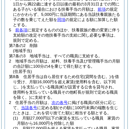
1日から満22歳に達する日以後の最初の3月31日までの間に
ある子がいる場合における扶養手当の月額は、
前項
の規定
にかかわらず、5,000円に当該期間にある当該扶養親族たる
子の数を乗じてえた額を
同項
の規定による額に加算した額
とする。
5
前各項
に規定するもののほか、扶養親族の数の変更に伴う
支給額の改定その他扶養手当の支給に関し必要な事項は、
規則で定める。
第7条の2
削除
(地域手当)
第7条の3
地域手当は、すべての職員に支給する。
2
地域手当の月額は、給料、扶養手当及び管理職手当の月額
の合計額に100分の4を乗じて得た額とする。
(住居手当)
第8条
住居手当は自ら居住するため住宅
(貸間を含む。)
を借
り受け、月額16,000円を超え家賃
(使用料を含む。以下同
じ。)
を支払っている職員
(町が設置する公舎を貸与され、
使用料を支払っている職員その他町長が規則で定める職員
を除く。)
に支給する。
2
住居手当の月額は、
次の各号
に掲げる職員の区分に応じ
て、
当該各号
に定める額
(その額に100円未満の端数を生じ
たときは、これを切り捨てた額)
に相当する額とする。
(1)
月額27,000円以下の家賃を支払っている職員 家賃の
月額から16,000円を控除した額
(2)
月額27,000円を超える家賃を支払っている職員 家賃