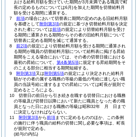
おける給料月額を受けていた期間が3月未満である職員で町
長の定めるものについては6月)
を加えた期間を切替給料月
額を受ける期間に通算する。
7
前項
の場合において切替表に期間の定めのある旧給料月額
を基礎として
附則第3項
の規定に基づき切替給料月額を決定
された者については
前項
の規定により切替給料月額を受け
る期間に通算される期間からその者の旧給料月額について
切替表に定める期間を減じて通算する。
8
前2項
の規定により切替給料月額を受ける期間に通算され
る期間が職員の切替給料月額について給料表に掲げる昇給
期間をこえる場合においては、その者の切替日後における
最初の昇給について、
第4条第5項
に規定する昇給期間をそ
のこえる部分に相当する期間短縮する。
9
附則第3項
又は
附則第5項
の規定により決定された給料月
額がその者の属する職務の等級の最低の号給に達しない職
員の当該号給に達するまでの昇給については町長が規則で
定めるところによる。
10
切替日の前日から引き続き在職する切替日における職務
の等級及び切替日以降において新たに職員となった者の職
員となった日における職務の等級は昭和32年 月 日まで
に決定しなければならない。
11
附則第3項
から
前項
までに定めるもののほか、この条例
の施行に伴う職員の給料の切替に関し必要な事項は、町長
が規則で定める。
(給与の内払)