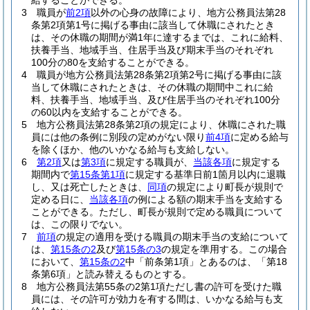
給することができる。
3
職員が
前2項
以外の心身の故障により、地方公務員法第28
条第2項第1号に掲げる事由に該当して休職にされたとき
は、その休職の期間が満1年に達するまでは、これに給料、
扶養手当、地域手当、住居手当及び期末手当のそれぞれ
100分の80を支給することができる。
4
職員が地方公務員法第28条第2項第2号に掲げる事由に該
当して休職にされたときは、その休職の期間中これに給
料、扶養手当、地域手当、及び住居手当のそれぞれ100分
の60以内を支給することができる。
5
地方公務員法第28条第2項の規定により、休職にされた職
員には他の条例に別段の定めがない限り
前4項
に定める給与
を除くほか、他のいかなる給与も支給しない。
6
第2項
又は
第3項
に規定する職員が、
当該各項
に規定する
期間内で
第15条第1項
に規定する基準日前1箇月以内に退職
し、又は死亡したときは、
同項
の規定により町長が規則で
定める日に、
当該各項
の例による額の期末手当を支給する
ことができる。
ただし、町長が規則で定める職員について
は、この限りでない。
7
前項
の規定の適用を受ける職員の期末手当の支給について
は、
第15条の2
及び
第15条の3
の規定を準用する。
この場合
において、
第15条の2
中「前条第1項」とあるのは、「第18
条第6項」と読み替えるものとする。
8
地方公務員法第55条の2第1項ただし書の許可を受けた職
員には、その許可が効力を有する間は、いかなる給与も支