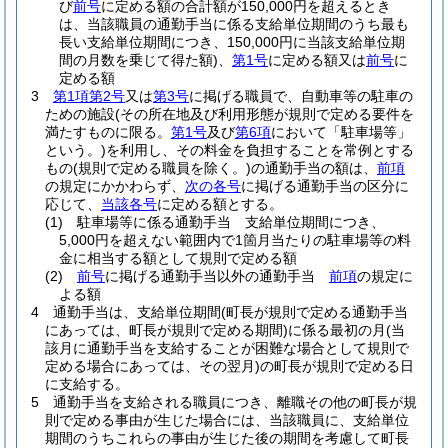
び
前号
に定める額の合計額が150,000円を超えるとき
は、当該職員の通勤手当に係る支給単位期間のうち最も
長い支給単位期間につき、150,000円に当該支給単位期
間の月数を乗じて得た額)
、
第1号
に定める額又は
前号
に
定める額
3
第1項第2号
又は
第3号
に掲げる職員で、自動車等の駐車の
ための施設
(その所在地及び利用形態が規則で定める要件を
満たすものに限る。
第1号
及び
第6項
において「駐車場等」
という。)
を利用し、その料金を負担することを常例とする
もの
(規則で定める職員を除く。)
の通勤手当の額は、
前項
の規定にかかわらず、
次の各号
に掲げる通勤手当の区分に
応じて、
当該各号
に定める額とする。
(1)
駐車場等に係る通勤手当 支給単位期間につき、
5,000円を超えない範囲内で1箇月当たりの駐車場等の料
金に相当する額として規則で定める額
(2)
前号
に掲げる通勤手当以外の通勤手当
前項
の規定に
よる額
4
通勤手当は、支給単位期間
(町長が規則で定める通勤手当
にあっては、町長が規則で定める期間)
に係る最初の月
(当
該月に通勤手当を支給することが困難な場合として規則で
定める場合にあっては、その翌月)
の町長が規則で定める日
に支給する。
5
通勤手当を支給される職員につき、離職その他の町長が規
則で定める事由が生じた場合には、当該職員に、支給単位
期間のうちこれらの事由が生じた後の期間を考慮して町長