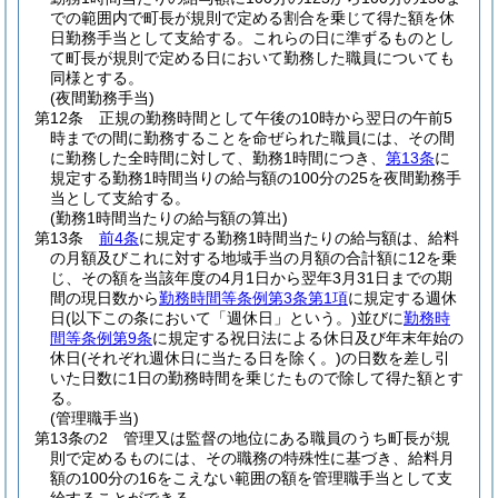
での範囲内で町長が規則で定める割合を乗じて得た額を休
日勤務手当として支給する。
これらの日に準ずるものとし
て町長が規則で定める日において勤務した職員についても
同様とする。
(夜間勤務手当)
第12条
正規の勤務時間として午後の10時から翌日の午前5
時までの間に勤務することを命ぜられた職員には、その間
に勤務した全時間に対して、勤務1時間につき、
第13条
に
規定する勤務1時間当りの給与額の100分の25を夜間勤務手
当として支給する。
(勤務1時間当たりの給与額の算出)
第13条
前4条
に規定する勤務1時間当たりの給与額は、給料
の月額及びこれに対する地域手当の月額の合計額に12を乗
じ、その額を当該年度の4月1日から翌年3月31日までの期
間の現日数から
勤務時間等条例第3条第1項
に規定する週休
日
(以下この条において「週休日」という。)
並びに
勤務時
間等条例第9条
に規定する祝日法による休日及び年末年始の
休日
(それぞれ週休日に当たる日を除く。)
の日数を差し引
いた日数に1日の勤務時間を乗じたもので除して得た額とす
る。
(管理職手当)
第13条の2
管理又は監督の地位にある職員のうち町長が規
則で定めるものには、その職務の特殊性に基づき、給料月
額の100分の16をこえない範囲の額を管理職手当として支