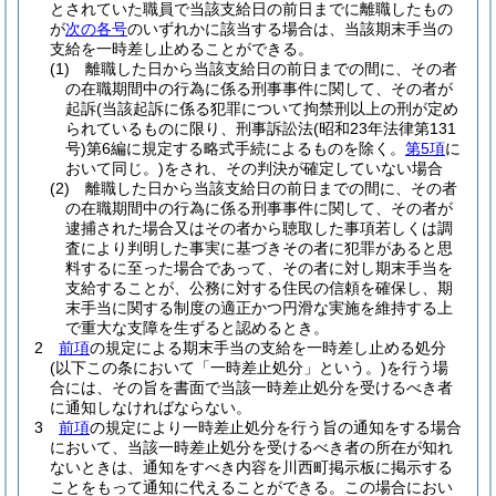
とされていた職員で当該支給日の前日までに離職したもの
が
次の各号
のいずれかに該当する場合は、当該期末手当の
支給を一時差し止めることができる。
(1)
離職した日から当該支給日の前日までの間に、その者
の在職期間中の行為に係る刑事事件に関して、その者が
起訴
(当該起訴に係る犯罪について拘禁刑以上の刑が定め
られているものに限り、刑事訴訟法
(昭和23年法律第131
号)
第6編に規定する略式手続によるものを除く。
第5項
に
おいて同じ。)
をされ、その判決が確定していない場合
(2)
離職した日から当該支給日の前日までの間に、その者
の在職期間中の行為に係る刑事事件に関して、その者が
逮捕された場合又はその者から聴取した事項若しくは調
査により判明した事実に基づきその者に犯罪があると思
料するに至った場合であって、その者に対し期末手当を
支給することが、公務に対する住民の信頼を確保し、期
末手当に関する制度の適正かつ円滑な実施を維持する上
で重大な支障を生ずると認めるとき。
2
前項
の規定による期末手当の支給を一時差し止める処分
(以下この条において「一時差止処分」という。)
を行う場
合には、その旨を書面で当該一時差止処分を受けるべき者
に通知しなければならない。
3
前項
の規定により一時差止処分を行う旨の通知をする場合
において、当該一時差止処分を受けるべき者の所在が知れ
ないときは、通知をすべき内容を川西町掲示板に掲示する
ことをもって通知に代えることができる。
この場合におい