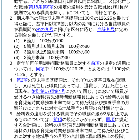
給する。
これらの基準日前1箇月以内に退職し、又は死亡し
た職員
(
第18条第6項
の規定の適用を受ける職員及び町長が
規則で定める職員を除く。)
についても、同様とする。
2
期末手当の額は期末手当基礎額に100分の126.25を乗じて
得た額に、基準日以前6箇月以内の期間における当該職員の
在職期間の
次の各号
に掲げる区分に応じ、
当該各号
に定め
る割合を乗じて得た額とする。
(1)
6箇月 100分の100
(2)
5箇月以上6箇月未満 100分の80
(3)
3箇月以上5箇月未満 100分の60
(4)
3箇月未満 100分の30
3
定年前再任用短時間勤務職員に対する
前項
の規定の適用に
ついては、
同項
中「100分の126.25」とあるのは「100分の
71.25」とする。
4
第2項
の期末手当基礎額は、それぞれの基準日現在
(退職
し、又は死亡した職員にあっては、退職し、又は死亡した
日現在。
附則第17項第4号
において同じ。)
において職員が
受けるべき給料
(育児短時間勤務職員にあっては給料の月額
を育児短時間勤務算出率で除して得た額)
及び扶養手当の月
額並びにこれらに対する地域手当の月額の合計額とする。
5
給料表の適用を受ける職員でその職務の級が3級以上であ
るものについては、
前項
の規定にかかわらず、
同項
に規定
する合計額に、給料の月額
(育児短時間勤務職員にあっては
給料の月額を育児短時間勤務算出率で除して得た額)
及びこ
れに対する地域手当の月額の合計額に職の職務上の段階、