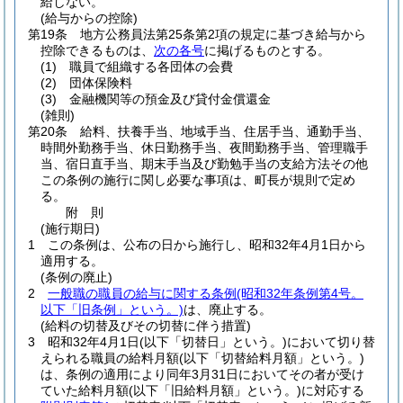
給しない。
(給与からの控除)
第19条
地方公務員法第25条第2項の規定に基づき給与から
控除できるものは、
次の各号
に掲げるものとする。
(1)
職員で組織する各団体の会費
(2)
団体保険料
(3)
金融機関等の預金及び貸付金償還金
(雑則)
第20条
給料、扶養手当、地域手当、住居手当、通勤手当、
時間外勤務手当、休日勤務手当、夜間勤務手当、管理職手
当、宿日直手当、期末手当及び勤勉手当の支給方法その他
この条例の施行に関し必要な事項は、町長が規則で定め
る。
附
則
(施行期日)
1
この条例は、公布の日から施行し、昭和32年4月1日から
適用する。
(条例の廃止)
2
一般職の職員の給与に関する条例
(昭和32年条例第4号。
以下「旧条例」という。)
は、廃止する。
(給料の切替及びその切替に伴う措置)
3
昭和32年4月1日
(以下「切替日」という。)
において切り替
えられる職員の給料月額
(以下「切替給料月額」という。)
は、条例の適用により同年3月31日においてその者が受け
ていた給料月額
(以下「旧給料月額」という。)
に対応する