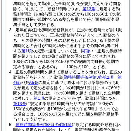
務時間を超えて勤務した全時間
(町長が規則で定める時間を
除く。)
に対して、勤務1時間につき、
第13条
に規定する勤
務1時間当りの給与額に100分の25から100分の50までの範
囲内で町長が規則で定める割合を乗じて得た額を時間外勤
務手当として支給する。
3
定年前再任用短時間勤務職員が、正規の勤務時間が割り振
られた日において、正規の勤務時間を超えてした勤務のう
ち、その勤務の時間とその勤務をした日における正規の勤
務時間との合計が7時間45分に達するまでの間の勤務に対
する
第1項
の規定の適用については、
同項
中「正規の勤務時
間を超えてした次に掲げる勤務の区分に応じてそれぞれ
100分の125から100分の150までの範囲内で町長が規則で
定める割合」とあるのは、「100分の100」とする。
4
正規の勤務時間を超えて勤務することを命ぜられ、正規の
勤務時間を超えてした勤務
(
勤務時間等条例第3条第1項
、
第
4条
及び
第5条
の規定に基づく週休日における勤務のうち町
長が規則で定める者を除く。)
の時間が1箇月について60時
間を超えた職員には、その60時間を超えて勤務した全時間
に対して、
第1項
の規定にかかわらず、勤務1時間につき、
第13条
に規定する勤務1時間当たりの給与額に100分の
150
(その勤務が午後10時から翌日の午前5時までの間であ
る場合には、100分の175)
を乗じて得た額を時間外勤務手
当として支給する。
5
勤務時間等条例第8条の4第1項
に規定する時間外勤務代休
時間を指定された場合において、当該時間外勤務代休時間