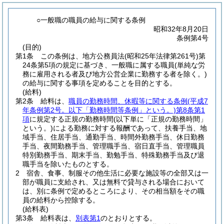
○一般職の職員の給与に関する条例
昭和32年8月20日
条例第4号
(目的)
第1条
この条例は、地方公務員法
(昭和25年法律第261号)
第
24条第5項の規定に基づき、一般職に属する職員
(単純な労
務に雇用される者及び地方公営企業に勤務する者を除く。)
の給与に関する事項を定めることを目的とする。
(給料)
第2条
給料は、
職員の勤務時間、休暇等に関する条例
(平成7
年条例第2号。以下「勤務時間等条例」という。)
第8条第1
項
に規定する正規の勤務時間
(以下単に「正規の勤務時間」
という。)
による勤務に対する報酬であって、扶養手当、地
域手当、住居手当、通勤手当、時間外勤務手当、休日勤務
手当、夜間勤務手当、管理職手当、宿日直手当、管理職員
特別勤務手当、期末手当、勤勉手当、特殊勤務手当及び退
職手当を除いたものとする。
2
宿舎、食事、制服その他生活に必要な施設等の全部又は一
部が職員に支給され、又は無料で貸与される場合において
は、別に条例で定めるところにより、その相当額をその職
員の給料から控除する。
(給料表)
第3条
給料表は、
別表第1
のとおりとする。