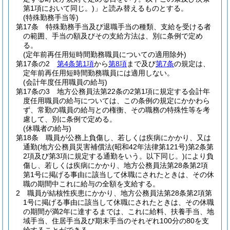
第1項において同じ。)
」と読み替えるものとする。
(特殊勤務手当等)
第17条
特殊勤務手当及び退職手当の種類、支給を受ける者
の範囲、手当の額及びその支給方法は、別に条例で定め
る。
(定年前再任用短時間勤務職員についての適用除外)
第17条の2
第4条第1項
から
第8項
まで及び
第7条
の規定は、
定年前再任用短時間勤務職員には適用しない。
(会計年度任用職員の給与)
第17条の3
地方公務員法第22条の2第1項に規定する会計年
度任用職員の給与については、この条例の規定にかかわら
ず、常勤の職員の給与との権衡、その職務の特殊性等を考
慮して、別に条例で定める。
(休職者の給与)
第18条
職員が公務上負傷し、若しくは疾病にかかり、又は
通勤
(地方公務員災害補償法
(昭和42年法律第121号)
第2条第
2項及び第3項に規定する通勤をいう。以下同じ。)
により負
傷し、若しくは疾病にかかり、地方公務員法第28条第2項
第1号に掲げる事由に該当して休職にされたときは、その休
職の期間中これに給与の全額を支給する。
2
職員が結核性疾患にかかり、地方公務員法第28条第2項第
1号に掲げる事由に該当して休職にされたときは、その休職
の期間が満2年に達するまでは、これに給料、扶養手当、地
域手当、住居手当及び期末手当のそれぞれ100分の80を支