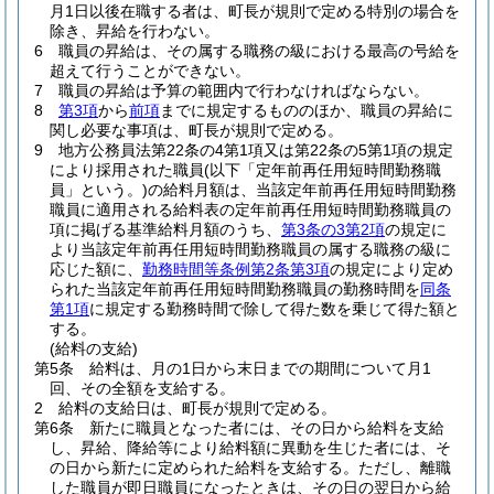
月1日以後在職する者は、町長が規則で定める特別の場合を
除き、昇給を行わない。
6
職員の昇給は、その属する職務の級における最高の号給を
超えて行うことができない。
7
職員の昇給は予算の範囲内で行わなければならない。
8
第3項
から
前項
までに規定するもののほか、職員の昇給に
関し必要な事項は、町長が規則で定める。
9
地方公務員法第22条の4第1項又は第22条の5第1項の規定
により採用された職員
(以下「定年前再任用短時間勤務職
員」という。)
の給料月額は、当該定年前再任用短時間勤務
職員に適用される給料表の定年前再任用短時間勤務職員の
項に掲げる基準給料月額のうち、
第3条の3第2項
の規定に
より当該定年前再任用短時間勤務職員の属する職務の級に
応じた額に、
勤務時間等条例第2条第3項
の規定により定め
られた当該定年前再任用短時間勤務職員の勤務時間を
同条
第1項
に規定する勤務時間で除して得た数を乗じて得た額と
する。
(給料の支給)
第5条
給料は、月の1日から末日までの期間について月1
回、その全額を支給する。
2
給料の支給日は、町長が規則で定める。
第6条
新たに職員となった者には、その日から給料を支給
し、昇給、降給等により給料額に異動を生じた者には、そ
の日から新たに定められた給料を支給する。
ただし、離職
した職員が即日職員になったときは、その日の翌日から給