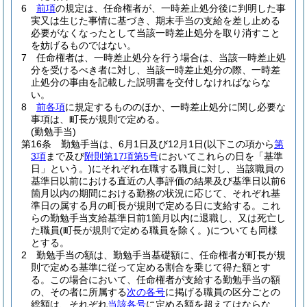
6
前項
の規定は、任命権者が、一時差止処分後に判明した事
実又は生じた事情に基づき、期末手当の支給を差し止める
必要がなくなったとして当該一時差止処分を取り消すこと
を妨げるものではない。
7
任命権者は、一時差止処分を行う場合は、当該一時差止処
分を受けるべき者に対し、当該一時差止処分の際、一時差
止処分の事由を記載した説明書を交付しなければならな
い。
8
前各項
に規定するもののほか、一時差止処分に関し必要な
事項は、町長が規則で定める。
(勤勉手当)
第16条
勤勉手当は、6月1日及び12月1日
(以下この項から
第
3項
まで及び
附則第17項第5号
においてこれらの日を「基準
日」という。)
にそれぞれ在職する職員に対し、当該職員の
基準日以前における直近の人事評価の結果及び基準日以前6
箇月以内の期間における勤務の状況に応じて、それぞれ基
準日の属する月の町長が規則で定める日に支給する。
これ
らの勤勉手当支給基準日前1箇月以内に退職し、又は死亡し
た職員
(町長が規則で定める職員を除く。)
についても同様
とする。
2
勤勉手当の額は、勤勉手当基礎額に、任命権者が町長が規
則で定める基準に従って定める割合を乗じて得た額とす
る。
この場合において、任命権者が支給する勤勉手当の額
の、その者に所属する
次の各号
に掲げる職員の区分ごとの
総額は、それぞれ
当該各号
に定める額を超えてはならな