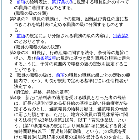
2
前項
の給料表は、
第17条の3
に規定する職員以外のすべて
の職員に適用するものとする。
(職務の級の分類)
第3条の2
職員の職務は、その複雑、困難及び責任の度に基
づきこれを給料表に定める職務の級に分類するものとす
る。
2
前項
の規定により分類される職務の級の内容は、
別表第2
のとおりとする。
(職員の職務の級の決定)
第3条の3
町長は、行政組織に関する法令、条例等の趣旨に
従い、及び
前条第2項
の規定に基づき級別職務分類表に適合
するように、予算の範囲内で職務の級の定数を設定するこ
とができる。
2
職員の職務の級は、
前項
の職員の職務の級ごとの定数の範
囲内で、かつ、町長が規則で定める基準に従い任命権者が
決定する。
(初任給、昇格、昇給の基準)
第4条
新たに給料表の適用を受ける職員となった者の号給
は、町長が規則で定める初任給の基準に従い任命権者が決
定するものとし、当該職員の給料月額は、当該職員の号給
に応じた額とする。
ただし、地方公務員の育児休業等に関
する法律
(平成3年法律第110号。以下「育児休業法」とい
う。)
第10条第3項の規定により同条第1項に規定する育児
短時間勤務
(以下「育児短時間勤務」という。)
の承認を受
けた職員
(同法第17条の規定の適用を受けるものを含む。以