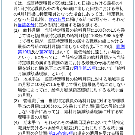
ては、当該特定職員が55歳に達した日後における最初の4
月1日
(特定職員以外の者が55歳に達した日後における最初
の4月1日後に特定職員となった場合にあっては、特定職員
となった日)
以後、
次の各号
に掲げる給与の額から、それぞ
れ
当該各号
に定める額に相当する額を減ずる。
(1)
給料月額 当該特定職員の給料月額に100分の1.5を乗
じて得た額
(当該特定職員の給料月額に100分の98.5を乗
じて得た額が、当該特定職員の属する職務の級における
最低の号給の給料月額に達しない場合
(以下この項、
附則
第19項
及び
第20項
において「最低号給に達しない場合」
という。)
にあっては、当該特定職員の給料月額から当該
特定職員の属する職務の級における最低の号給の給料月
額を減じた額
(以下この項及び
附則第19項
において「給料
月額減額基礎額」という。)
)
(2)
地域手当 当該特定職員の給料月額に対する地域手当
の月額に100分の1.5を乗じて得た額
(最低号給に達しない
場合にあっては、給料月額減額基礎額に対する地域手当
の月額)
(3)
管理職手当 当該特定職員の給料月額に対する管理職
手当の月額に100分の1.5を乗じて得た額
(最低の号給に達
しない場合にあっては、給料月額減額基礎額に対する管
理職手当の月額)
(4)
期末手当 それぞれその基準日現在において当該特定
職員が受けるべき給料月額並びにこれに対する地域手当
の月額の合計額
(
第15条第5項
の規定の適用を受ける職員