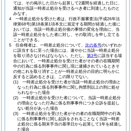
ては、その掲示した日から起算して2週間を経過した日に、
通知が当該一時差止処分を受けるべき者に到達したものと
みなす。
4
一時差止処分を受けた者は、行政不服審査法
(平成26年法
律第68号)
第18条第1項本文に規定する期間が経過した後に
おいては、当該一時差止処分後の事情の変化を理由に、当
該一時差止処分をした者に対し、その取消しを申し立てる
ことができる。
5
任命権者は、一時差止処分について、
次の各号
のいずれか
に該当するに至った場合には、速やかに当該一時差止処分
を取り消さなければならない。
ただし、
第3号
に該当する場
合において、一時差止処分を受けた者がその者の在職期間
中の行為に係る刑事事件に関し現に逮捕されているときそ
の他これを取り消すことが一時差止処分の目的に明らかに
反すると認めるときは、この限りでない。
(1)
一時差止処分を受けた者が当該一時差止処分の理由と
なった行為に係る刑事事件に関し拘禁刑以上の刑に処せ
られなかった場合
(2)
一時差止処分を受けた者について、当該一時差止処分
の理由となった行為に係る刑事事件につき公訴を提起し
ない処分があった場合
(3)
一時差止処分を受けた者がその者の在職期間中の行為
に係る刑事事件に関し起訴をされることなく当該一時差
止処分に係る期末手当の基準日から起算して1年を経過し
た場合