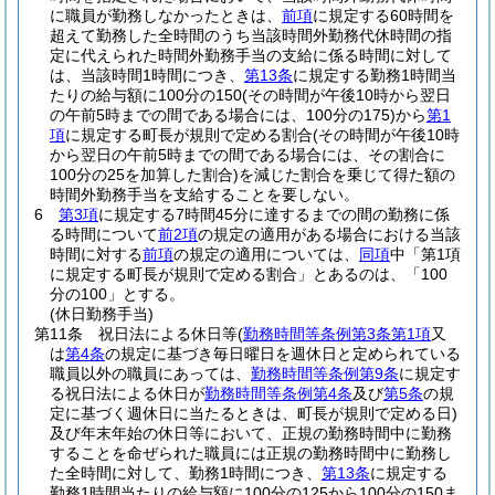
に職員が勤務しなかったときは、
前項
に規定する60時間を
超えて勤務した全時間のうち当該時間外勤務代休時間の指
定に代えられた時間外勤務手当の支給に係る時間に対して
は、当該時間1時間につき、
第13条
に規定する勤務1時間当
たりの給与額に100分の150
(その時間が午後10時から翌日
の午前5時までの間である場合には、100分の175)
から
第1
項
に規定する町長が規則で定める割合
(その時間が午後10時
から翌日の午前5時までの間である場合には、その割合に
100分の25を加算した割合)
を減じた割合を乗じて得た額の
時間外勤務手当を支給することを要しない。
6
第3項
に規定する7時間45分に達するまでの間の勤務に係
る時間について
前2項
の規定の適用がある場合における当該
時間に対する
前項
の規定の適用については、
同項
中「第1項
に規定する町長が規則で定める割合」とあるのは、「100
分の100」とする。
(休日勤務手当)
第11条
祝日法による休日等
(
勤務時間等条例第3条第1項
又
は
第4条
の規定に基づき毎日曜日を週休日と定められている
職員以外の職員にあっては、
勤務時間等条例第9条
に規定す
る祝日法による休日が
勤務時間等条例第4条
及び
第5条
の規
定に基づく週休日に当たるときは、町長が規則で定める日)
及び年末年始の休日等において、正規の勤務時間中に勤務
することを命ぜられた職員には正規の勤務時間中に勤務し
た全時間に対して、勤務1時間につき、
第13条
に規定する
勤務1時間当たりの給与額に100分の125から100分の150ま