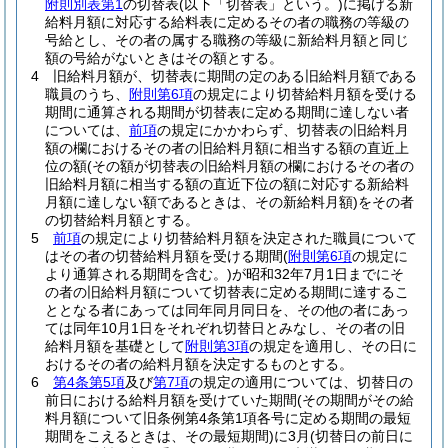
附則別表第1
の切替表
(以下「切替表」という。)
に掲げる新
給料月額に対応する給料表に定めるその者の職務の等級の
号給とし、その者の属する職務の等級に新給料月額と同じ
額の号給がないときはその額とする。
4
旧給料月額が、切替表に期間の定のある旧給料月額である
職員のうち、
附則第6項
の規定により切替給料月額を受ける
期間に通算される期間が切替表に定める期間に達しない者
については、
前項
の規定にかかわらず、切替表の旧給料月
額の欄におけるその者の旧給料月額に相当する額の直近上
位の額
(その額が切替表の旧給料月額の欄におけるその者の
旧給料月額に相当する額の直近下位の額に対応する新給料
月額に達しない額であるときは、その新給料月額)
をその者
の切替給料月額とする。
5
前項
の規定により切替給料月額を決定された職員について
はその者の切替給料月額を受ける期間
(
附則第6項
の規定に
より通算される期間を含む。)
が昭和32年7月1日までにそ
の者の旧給料月額について切替表に定める期間に達するこ
ととなる者にあっては同年同月同日を、その他の者にあっ
ては同年10月1日をそれぞれ切替日とみなし、その者の旧
給料月額を基礎として
附則第3項
の規定を適用し、その日に
おけるその者の給料月額を決定するものとする。
6
第4条第5項
及び
第7項
の規定の適用については、切替日の
前日における給料月額を受けていた期間
(その期間がその給
料月額について旧条例第4条第1項各号に定める期間の最短
期間をこえるときは、その最短期間)
に3月
(切替日の前日に