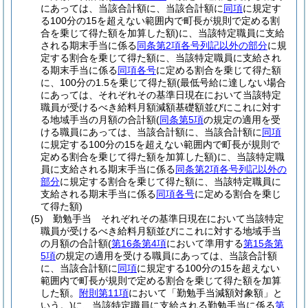
にあっては、当該合計額に、当該合計額に
同項
に規定す
る100分の15を超えない範囲内で町長が規則で定める割
合を乗じて得た額を加算した額)
に、当該特定職員に支給
される期末手当に係る
同条第2項各号列記以外の部分
に規
定する割合を乗じて得た額に、当該特定職員に支給され
る期末手当に係る
同項各号
に定める割合を乗じて得た額
に、100分の1.5を乗じて得た額
(最低号給に達しない場合
にあっては、それぞれその基準日現在において当該特定
職員が受けるべき給料月額減額基礎額並びにこれに対す
る地域手当の月額の合計額
(
同条第5項
の規定の適用を受
ける職員にあっては、当該合計額に、当該合計額に
同項
に規定する100分の15を超えない範囲内で町長が規則で
定める割合を乗じて得た額を加算した額)
に、当該特定職
員に支給される期末手当に係る
同条第2項各号列記以外の
部分
に規定する割合を乗じて得た額に、当該特定職員に
支給される期末手当に係る
同項各号
に定める割合を乗じ
て得た額)
(5)
勤勉手当 それぞれその基準日現在において当該特定
職員が受けるべき給料月額並びにこれに対する地域手当
の月額の合計額
(
第16条第4項
において準用する
第15条第
5項
の規定の適用を受ける職員にあっては、当該合計額
に、当該合計額に
同項
に規定する100分の15を超えない
範囲内で町長が規則で定める割合を乗じて得た額を加算
した額。
附則第11項
において「勤勉手当減額対象額」と
いう。)
に、当該特定職員に支給される勤勉手当に係る
第