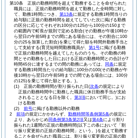
第10条
正規の勤務時間を超えて勤務することを命ぜられた
職員には、正規の勤務時間を超えて勤務した全時間に対し
て、勤務1時間につき、
第13条
に規定する勤務1時間当りの
給与額に正規の勤務時間を超えてしていた次に掲げる勤務
の区分に応じてそれぞれ100分の125から100分の150まで
の範囲内で町長が規則で定める割合
(その勤務が午後10時か
ら翌日の午前5時までの間にある場合には、その割合に100
分の25を加算した割合)
を乗じて得た額を時間外勤務手当と
して支給する
(育児短時間勤務職員が、
第1号
に掲げる勤務
で正規の勤務時間を越えてしたもののうち、その勤務の時
間とその勤務をした日における正規の勤務時間との合計が7
時間45分に達するまでの間の勤務にあっては、
同条
に規定
する勤務1時間当たりの給与額に100分の100
(その勤務が午
後10時から翌日の午前5時までの間である場合には、100分
の125)
を乗じて得た額とする。)
。
(1)
正規の勤務時間が割り振られた日
(
次条
の規定により
正規の勤務時間中に勤務した職員に休日勤務手当が支給
されることとなる日を除く。
第3項
において同じ。)
にお
ける勤務
(2)
前号
に掲げる勤務以外の勤務
2
前項
の規定にかかわらず、
勤務時間等条例第5条
の規定に
より、あらかじめ
同条例第3条第2項
又は
第4条
により割り
振られた1週間の正規の勤務時間
(以下この条において「割
り振り変更前の正規の勤務時間」という。)
を超えて勤務す
ることを命ぜられた職員には、割り振り変更前の正規の勤