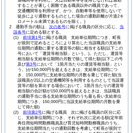
通機関等を利用し、又は自動車等を使用しなければ通勤
することが著しく困難である職員以外の職員であって、
交通機関等を利用せず、かつ、自動車等を使用しないで
徒歩により通勤するものとした場合の通勤距離が片道2キ
ロメートル未満であるものを除く。)
2
通勤手当の額は、
次の各号
に掲げる職員の区分に応じ、
当
該各号
に定める額とする。
(1)
前項第1号
に掲げる職員 支給単位期間につき、町長
が規則で定めるところにより算出した当該職員の支給単
位期間の通勤に要する運賃等の額に相当する額
(以下この
号において「運賃等相当額」という。)
。
ただし、運賃等
相当額を支給単位期間の月数で除して得た額
(以下この号
及び
第3号
において「1箇月当たりの運賃等相当額」とい
う。)
が150,000円を超えるときは、支給単位期間につ
き、150,000円に支給単位期間の月数を乗じて得た額
(当
該職員が2以上の交通機関等を利用するものとして当該運
賃等の額を算出する場合において、1箇月当たりの運賃等
相当額の合計額が150,000円を超えるときは、当該職員
の通勤手当に係る支給単位期間のうち最も長い支給単位
期間につき、150,000円に当該支給単位期間の月数を乗
じて得た額)
(2)
前項第2号
に掲げる職員 次に掲げる職員の区分に応
じ、支給単位期間につき、それぞれ次に定める額
(定年前
再任用短時間勤務職員及び育児短時間勤務職員のうち、
支給単位期間当たりの通勤回数を考慮して町長が規則で