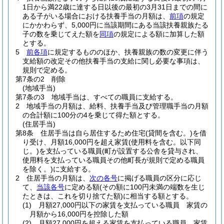
1日から満22歳に達する日以後の最初の3月31日までの間に
ある子がいる場合における扶養手当の月額は、
前項
の規定
にかかわらず、5,000円に当該期間にある当該扶養親族たる
子の数を乗じてえた額を
同項
の規定による額に加算した額
とする。
5
前各項
に規定するもののほか、扶養親族の数の変更に伴う
支給額の改定その他扶養手当の支給に関し必要な事項は、
規則で定める。
第7条の2
削除
(地域手当)
第7条の3
地域手当は、すべての職員に支給する。
2
地域手当の月額は、給料、扶養手当及び管理職手当の月額
の合計額に100分の4を乗じて得た額とする。
(住居手当)
第8条
住居手当は自ら居住するため住宅
(貸間を含む。)
を借
り受け、月額16,000円を超え家賃
(使用料を含む。以下同
じ。)
を支払っている職員
(町が設置する公舎を貸与され、
使用料を支払っている職員その他町長が規則で定める職員
を除く。)
に支給する。
2
住居手当の月額は、
次の各号
に掲げる職員の区分に応じ
て、
当該各号
に定める額
(その額に100円未満の端数を生じ
たときは、これを切り捨てた額)
に相当する額とする。
(1)
月額27,000円以下の家賃を支払っている職員 家賃の
月額から16,000円を控除した額
(2)
月額27,000円を超える家賃を支払っている職員 家賃