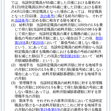
ては、当該特定職員が55歳に達した日後における最初の4
月1日
(特定職員以外の者が55歳に達した日後における最初
の4月1日後に特定職員となった場合にあっては、特定職員
となった日)
以後、
次の各号
に掲げる給与の額から、それぞ
れ
当該各号
に定める額に相当する額を減ずる。
(1)
給料月額 当該特定職員の給料月額に100分の1.5を乗
じて得た額
(当該特定職員の給料月額に100分の98.5を乗
じて得た額が、当該特定職員の属する職務の級における
最低の号給の給料月額に達しない場合
(以下この項、
附則
第19項
及び
第20項
において「最低号給に達しない場合」
という。)
にあっては、当該特定職員の給料月額から当該
特定職員の属する職務の級における最低の号給の給料月
額を減じた額
(以下この項及び
附則第19項
において「給料
月額減額基礎額」という。)
)
(2)
地域手当 当該特定職員の給料月額に対する地域手当
の月額に100分の1.5を乗じて得た額
(最低号給に達しない
場合にあっては、給料月額減額基礎額に対する地域手当
の月額)
(3)
管理職手当 当該特定職員の給料月額に対する管理職
手当の月額に100分の1.5を乗じて得た額
(最低の号給に達
しない場合にあっては、給料月額減額基礎額に対する管
理職手当の月額)
(4)
期末手当 それぞれその基準日現在において当該特定
職員が受けるべき給料月額並びにこれに対する地域手当
の月額の合計額
(
第15条第5項
の規定の適用を受ける職員