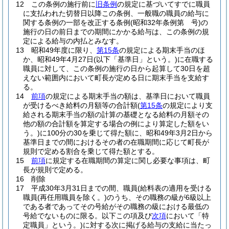
12
この条例の施行前に
旧条例
の規定に基づいてすでに職員
に支払われた切替日以降この条例、一般職の職員の給与に
関する条例の一部を改正する条例
(昭和32年条例第 号)
の
施行の日の前日までの期間にかかる給与は、この条例の規
定による給与の内払とみなす。
13
昭和49年度に限り、
第15条
の規定による期末手当のほ
か、昭和49年4月27日
(以下「基準日」という。)
に在職する
職員に対して、この条例の施行の日から起算して30日を超
えない範囲内において町長が定める日に期末手当を支給す
る。
14
前項
の規定による期末手当の額は、基準日において職員
が受けるべき給料の月額等の合計額
(
第15条
の規定により支
給される期末手当の額の計算の基礎となる給料の月額その
他の額の合計額を算定する場合の例により算定した額をい
う。)
に100分の30を乗じて得た額に、昭和49年3月2日から
基準日までの間におけるその者の在職期間に応じて町長が
規則で定める割合を乗じて得た額とする。
15
前項
に規定する在職期間の算定に関し必要な事項は、町
長が規則で定める。
16
削除
17
平成30年3月31日までの間、職員
(給料表の適用を受ける
職員
(再任用職員を除く。)
のうち、その職務の級が6級以上
である者であってその号給がその職務の級における最低の
号給でないものに限る。以下この項及び
次項
において「特
定職員」という。)
に対する次に掲げる給与の支給に当たっ