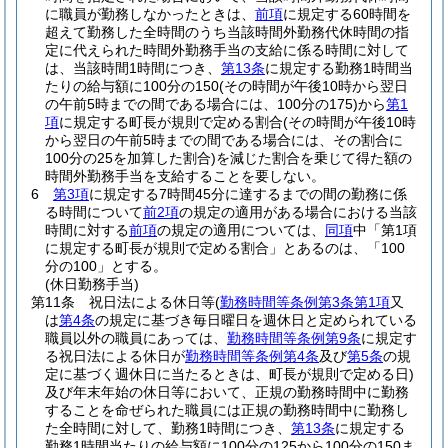
に職員が勤務しなかったときは、
前項
に規定する60時間を
超えて勤務した全時間のうち当該時間外勤務代休時間の指
定に代えられた時間外勤務手当の支給に係る時間に対して
は、当該時間1時間につき、
第13条
に規定する勤務1時間当
たりの給与額に100分の150
(その時間が午後10時から翌日
の午前5時までの間である場合には、100分の175)
から
第1
項
に規定する町長が規則で定める割合
(その時間が午後10時
から翌日の午前5時までの間である場合には、その割合に
100分の25を加算した割合)
を減じた割合を乗じて得た額の
時間外勤務手当を支給することを要しない。
6
第3項
に規定する7時間45分に達するまでの間の勤務に係
る時間について
前2項
の規定の適用がある場合における当該
時間に対する
前項
の規定の適用については、
同項
中「第1項
に規定する町長が規則で定める割合」とあるのは、「100
分の100」とする。
(休日勤務手当)
第11条
祝日法による休日等
(
勤務時間等条例第3条第1項
又
は
第4条
の規定に基づき毎日曜日を週休日と定められている
職員以外の職員にあっては、
勤務時間等条例第9条
に規定す
る祝日法による休日が
勤務時間等条例第4条
及び
第5条
の規
定に基づく週休日に当たるときは、町長が規則で定める日)
及び年末年始の休日等において、正規の勤務時間中に勤務
することを命ぜられた職員には正規の勤務時間中に勤務し
た全時間に対して、勤務1時間につき、
第13条
に規定する
勤務1時間当たりの給与額に100分の125から100分の150ま