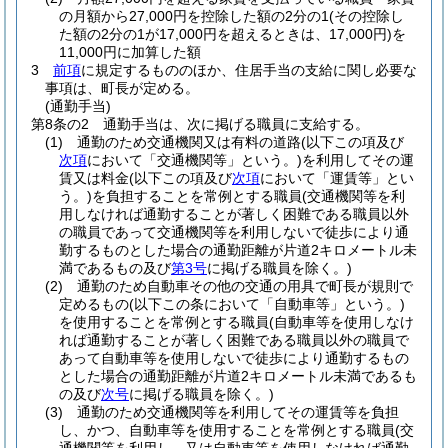
の月額から27,000円を控除した額の2分の1
(その控除し
た額の2分の1が17,000円を超えるときは、17,000円)
を
11,000円に加算した額
3
前項
に規定するもののほか、住居手当の支給に関し必要な
事項は、町長が定める。
(通勤手当)
第8条の2
通勤手当は、次に掲げる職員に支給する。
(1)
通勤のため交通機関又は有料の道路
(以下この項及び
次項
において「交通機関等」という。)
を利用してその運
賃又は料金
(以下この項及び
次項
において「運賃等」とい
う。)
を負担することを常例とする職員
(交通機関等を利
用しなければ通勤することが著しく困難である職員以外
の職員であって交通機関等を利用しないで徒歩により通
勤するものとした場合の通勤距離が片道2キロメートル未
満であるもの及び
第3号
に掲げる職員を除く。)
(2)
通勤のため自動車その他の交通の用具で町長が規則で
定めるもの
(以下この条において「自動車等」という。)
を使用することを常例とする職員
(自動車等を使用しなけ
れば通勤することが著しく困難である職員以外の職員で
あって自動車等を使用しないで徒歩により通勤するもの
とした場合の通勤距離が片道2キロメートル未満であるも
の及び
次号
に掲げる職員を除く。)
(3)
通勤のため交通機関等を利用してその運賃等を負担
し、かつ、自動車等を使用することを常例とする職員
(交