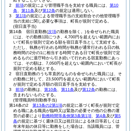
給することができる。
2
前項
の規定により管理職手当を支給する職員には、
第10
条
、
第11条
及び
第12条
の規定は適用しない。
3
第1項
の規定による管理職手当の支給割合その他管理職手
当の支給に関し必要な事項は、町長が規則で定める。
(宿日直手当)
第14条
宿日直勤務
(
次項
の勤務を除く。)
を命ぜられた職員
には、その勤務1回につき、4,700円を超えない範囲内にお
いて町長が規則で定める額を宿日直手当として支給する。
ただし、執務が行われる時間が執務が通常行われる日の執
務時間の2分の1に相当する時間である日で町長が規則で定
めるものに退庁時から引き続いて行われる宿直勤務にあっ
ては、その額は、7,050円を超えない範囲内において町長が
規則で定める額とする。
2
宿日直勤務のうち常直的なものを命ぜられた職員には、そ
の勤務に対して、23,500円を超えない範囲内において町長
が規則で定める月額の宿日直手当を支給する。
3
前項
の勤務は、
第10条
、
第11条
及び
第12条
の勤務には、
含まれないものとする。
(管理職員特別勤務手当)
第14条の2
第13条の2第1項
の規定に基づく町長が規則で定
める職にある職員が臨時又は緊急の必要その他の公務の運
営の必要により
勤務時間等条例第3条第1項
、
第4条
及び
第5
条
の規定に基づく週休日又は祝日法による休日等若しくは
年末年始の休日等に勤務をした場合は、当該職員には、管