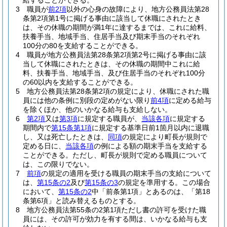
給することができる。
3
職員が
前2項
以外の心身の故障により、地方公務員法第28
条第2項第1号に掲げる事由に該当して休職にされたとき
は、その休職の期間が満1年に達するまでは、これに給料、
扶養手当、地域手当、住居手当及び期末手当のそれぞれ
100分の80を支給することができる。
4
職員が地方公務員法第28条第2項第2号に掲げる事由に該
当して休職にされたときは、その休職の期間中これに給
料、扶養手当、地域手当、及び住居手当のそれぞれ100分
の60以内を支給することができる。
5
地方公務員法第28条第2項の規定により、休職にされた職
員には他の条例に別段の定めがない限り
前4項
に定める給与
を除くほか、他のいかなる給与も支給しない。
6
第2項
又は
第3項
に規定する職員が、
当該各項
に規定する
期間内で
第15条第1項
に規定する基準日前1箇月以内に退職
し、又は死亡したときは、
同項
の規定により町長が規則で
定める日に、
当該各項
の例による額の期末手当を支給する
ことができる。
ただし、町長が規則で定める職員について
は、この限りでない。
7
前項
の規定の適用を受ける職員の期末手当の支給について
は、
第15条の2
及び
第15条の3
の規定を準用する。
この場合
において、
第15条の2
中「前条第1項」とあるのは、「第18
条第6項」と読み替えるものとする。
8
地方公務員法第55条の2第1項ただし書の許可を受けた職
員には、その許可が効力を有する間は、いかなる給与も支