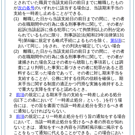
とされていた職員で当該支給日の前日までに離職したもの
が
次の各号
のいずれかに該当する場合は、当該期末手当の
支給を一時差し止めることができる。
(1)
離職した日から当該支給日の前日までの間に、その者
の在職期間中の行為に係る刑事事件に関して、その者が
起訴
(当該起訴に係る犯罪について拘禁刑以上の刑が定め
られているものに限り、刑事訴訟法
(昭和23年法律第131
号)
第6編に規定する略式手続によるものを除く。
第5項
に
おいて同じ。)
をされ、その判決が確定していない場合
(2)
離職した日から当該支給日の前日までの間に、その者
の在職期間中の行為に係る刑事事件に関して、その者が
逮捕された場合又はその者から聴取した事項若しくは調
査により判明した事実に基づきその者に犯罪があると思
料するに至った場合であって、その者に対し期末手当を
支給することが、公務に対する住民の信頼を確保し、期
末手当に関する制度の適正かつ円滑な実施を維持する上
で重大な支障を生ずると認めるとき。
2
前項
の規定による期末手当の支給を一時差し止める処分
(以下この条において「一時差止処分」という。)
を行う場
合には、その旨を書面で当該一時差止処分を受けるべき者
に通知しなければならない。
3
前項
の規定により一時差止処分を行う旨の通知をする場合
において、当該一時差止処分を受けるべき者の所在が知れ
ないときは、通知をすべき内容を川西町掲示板に掲示する
ことをもって通知に代えることができる。
この場合におい