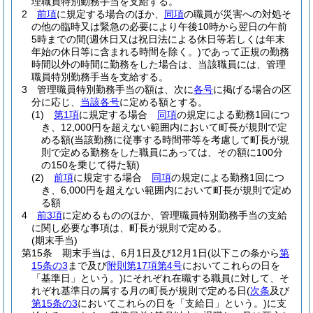
理職員特別勤務手当を支給する。
2
前項
に規定する場合のほか、
同項
の職員が災害への対処そ
の他の臨時又は緊急の必要により午後10時から翌日の午前
5時までの間
(週休日又は祝日法による休日等若しくは年末
年始の休日等に含まれる時間を除く。)
であって正規の勤務
時間以外の時間に勤務をした場合は、当該職員には、管理
職員特別勤務手当を支給する。
3
管理職員特別勤務手当の額は、次に
各号
に掲げる場合の区
分に応じ、
当該各号
に定める額とする。
(1)
第1項
に規定する場合
同項
の規定による勤務1回につ
き、12,000円を超えない範囲内において町長が規則で定
める額
(当該勤務に従事する時間帯等を考慮して町長が規
則で定める勤務をした職員にあっては、その額に100分
の150を乗じて得た額)
(2)
前項
に規定する場合
同項
の規定による勤務1回につ
き、6,000円を超えない範囲内において町長が規則で定め
る額
4
前3項
に定めるもののほか、管理職員特別勤務手当の支給
に関し必要な事項は、町長が規則で定める。
(期末手当)
第15条
期末手当は、6月1日及び12月1日
(以下この条から
第
15条の3
まで及び
附則第17項第4号
においてこれらの日を
「基準日」という。)
にそれぞれ在職する職員に対して、そ
れぞれ基準日の属する月の町長が規則で定める日
(
次条
及び
第15条の3
においてこれらの日を「支給日」という。)
に支