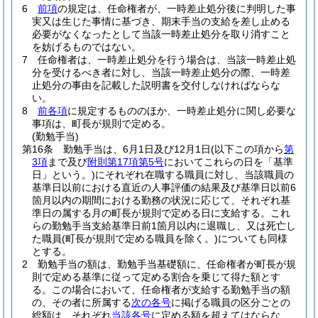
6
前項
の規定は、任命権者が、一時差止処分後に判明した事
実又は生じた事情に基づき、期末手当の支給を差し止める
必要がなくなったとして当該一時差止処分を取り消すこと
を妨げるものではない。
7
任命権者は、一時差止処分を行う場合は、当該一時差止処
分を受けるべき者に対し、当該一時差止処分の際、一時差
止処分の事由を記載した説明書を交付しなければならな
い。
8
前各項
に規定するもののほか、一時差止処分に関し必要な
事項は、町長が規則で定める。
(勤勉手当)
第16条
勤勉手当は、6月1日及び12月1日
(以下この項から
第
3項
まで及び
附則第17項第5号
においてこれらの日を「基準
日」という。)
にそれぞれ在職する職員に対し、当該職員の
基準日以前における直近の人事評価の結果及び基準日以前6
箇月以内の期間における勤務の状況に応じて、それぞれ基
準日の属する月の町長が規則で定める日に支給する。
これ
らの勤勉手当支給基準日前1箇月以内に退職し、又は死亡し
た職員
(町長が規則で定める職員を除く。)
についても同様
とする。
2
勤勉手当の額は、勤勉手当基礎額に、任命権者が町長が規
則で定める基準に従って定める割合を乗じて得た額とす
る。
この場合において、任命権者が支給する勤勉手当の額
の、その者に所属する
次の各号
に掲げる職員の区分ごとの
総額は、それぞれ
当該各号
に定める額を超えてはならな