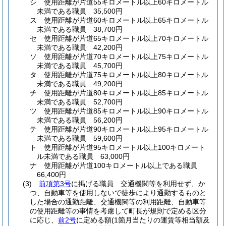
シ
使用距離が片道55キロメートル以上60キロメートル
未満である職員 35,500円
ス
使用距離が片道60キロメートル以上65キロメートル
未満である職員 38,700円
セ
使用距離が片道65キロメートル以上70キロメートル
未満である職員 42,200円
ソ
使用距離が片道70キロメートル以上75キロメートル
未満である職員 45,700円
タ
使用距離が片道75キロメートル以上80キロメートル
未満である職員 49,200円
チ
使用距離が片道80キロメートル以上85キロメートル
未満である職員 52,700円
ツ
使用距離が片道85キロメートル以上90キロメートル
未満である職員 56,200円
テ
使用距離が片道90キロメートル以上95キロメートル
未満である職員 59,600円
ト
使用距離が片道95キロメートル以上100キロメート
ル未満である職員 63,000円
ナ
使用距離が片道100キロメートル以上である職員
66,400円
(3)
前項第3号
に掲げる職員 交通機関等を利用せず、か
つ、自動車等を使用しないで徒歩により通勤するものと
した場合の通勤距離、交通機関等の利用距離、自動車等
の使用距離等の事情を考慮して町長が規則で定める区分
に応じ、
前2号
に定める額
(1箇月当たりの運賃等相当額及