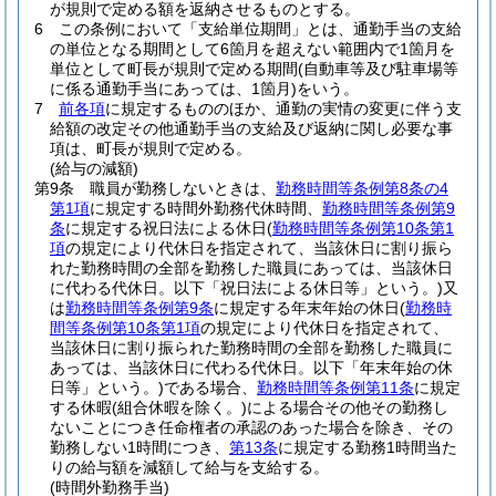
が規則で定める額を返納させるものとする。
6
この条例において「支給単位期間」とは、通勤手当の支給
の単位となる期間として6箇月を超えない範囲内で1箇月を
単位として町長が規則で定める期間
(自動車等及び駐車場等
に係る通勤手当にあっては、1箇月)
をいう。
7
前各項
に規定するもののほか、通勤の実情の変更に伴う支
給額の改定その他通勤手当の支給及び返納に関し必要な事
項は、町長が規則で定める。
(給与の減額)
第9条
職員が勤務しないときは、
勤務時間等条例第8条の4
第1項
に規定する時間外勤務代休時間、
勤務時間等条例第9
条
に規定する祝日法による休日
(
勤務時間等条例第10条第1
項
の規定により代休日を指定されて、当該休日に割り振ら
れた勤務時間の全部を勤務した職員にあっては、当該休日
に代わる代休日。以下「祝日法による休日等」という。)
又
は
勤務時間等条例第9条
に規定する年末年始の休日
(
勤務時
間等条例第10条第1項
の規定により代休日を指定されて、
当該休日に割り振られた勤務時間の全部を勤務した職員に
あっては、当該休日に代わる代休日。以下「年末年始の休
日等」という。)
である場合、
勤務時間等条例第11条
に規定
する休暇
(組合休暇を除く。)
による場合その他その勤務し
ないことにつき任命権者の承認のあった場合を除き、その
勤務しない1時間につき、
第13条
に規定する勤務1時間当た
りの給与額を減額して給与を支給する。
(時間外勤務手当)