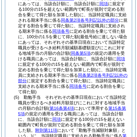
にあっては、当該合計額に、当該合計額に
同項
に規定す
る100分の15を超えない範囲内で町長が規則で定める割
合を乗じて得た額を加算した額)
に、当該特定職員に支給
される期末手当に係る
同条第2項各号列記以外の部分
に規
定する割合を乗じて得た額に、当該特定職員に支給され
る期末手当に係る
同項各号
に定める割合を乗じて得た額
に、100分の1.5を乗じて得た額
(最低号給に達しない場合
にあっては、それぞれその基準日現在において当該特定
職員が受けるべき給料月額減額基礎額並びにこれに対す
る地域手当の月額の合計額
(
同条第5項
の規定の適用を受
ける職員にあっては、当該合計額に、当該合計額に
同項
に規定する100分の15を超えない範囲内で町長が規則で
定める割合を乗じて得た額を加算した額)
に、当該特定職
員に支給される期末手当に係る
同条第2項各号列記以外の
部分
に規定する割合を乗じて得た額に、当該特定職員に
支給される期末手当に係る
同項各号
に定める割合を乗じ
て得た額)
(5)
勤勉手当 それぞれその基準日現在において当該特定
職員が受けるべき給料月額並びにこれに対する地域手当
の月額の合計額
(
第16条第4項
において準用する
第15条第
5項
の規定の適用を受ける職員にあっては、当該合計額
に、当該合計額に
同項
に規定する100分の15を超えない
範囲内で町長が規則で定める割合を乗じて得た額を加算
した額。
附則第11項
において「勤勉手当減額対象額」と
いう。)
に、当該特定職員に支給される勤勉手当に係る
第