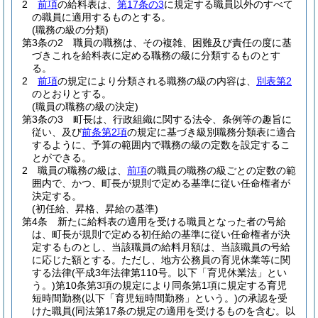
2
前項
の給料表は、
第17条の3
に規定する職員以外のすべて
の職員に適用するものとする。
(職務の級の分類)
第3条の2
職員の職務は、その複雑、困難及び責任の度に基
づきこれを給料表に定める職務の級に分類するものとす
る。
2
前項
の規定により分類される職務の級の内容は、
別表第2
のとおりとする。
(職員の職務の級の決定)
第3条の3
町長は、行政組織に関する法令、条例等の趣旨に
従い、及び
前条第2項
の規定に基づき級別職務分類表に適合
するように、予算の範囲内で職務の級の定数を設定するこ
とができる。
2
職員の職務の級は、
前項
の職員の職務の級ごとの定数の範
囲内で、かつ、町長が規則で定める基準に従い任命権者が
決定する。
(初任給、昇格、昇給の基準)
第4条
新たに給料表の適用を受ける職員となった者の号給
は、町長が規則で定める初任給の基準に従い任命権者が決
定するものとし、当該職員の給料月額は、当該職員の号給
に応じた額とする。
ただし、地方公務員の育児休業等に関
する法律
(平成3年法律第110号。以下「育児休業法」とい
う。)
第10条第3項の規定により同条第1項に規定する育児
短時間勤務
(以下「育児短時間勤務」という。)
の承認を受
けた職員
(同法第17条の規定の適用を受けるものを含む。以