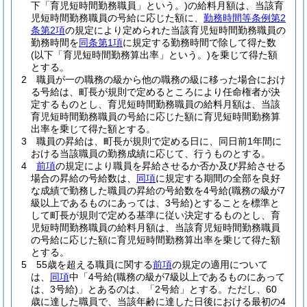
下「育児短時間勤務職員」という。)
の給料月額は、当該育
児短時間勤務職員の号給に応じた額に、
勤務時間等条例第2
条第2項
の規定により定められた当該育児短時間勤務職員の
勤務時間を
同条第1項
に規定する勤務時間で除して得た数
(以下「育児短時間勤務算出率」という。)
を乗じて得た額
とする。
2
職員が一の職務の級から他の職務の級に移った場合におけ
る号給は、町長が規則で定めるところにより任命権者が決
定するものとし、育児短時間勤務職員の給料月額は、当該
育児短時間勤務職員の号給に応じた額に育児短時間勤務算
出率を乗じて得た額とする。
3
職員の昇給は、町長が規則で定める日に、同日前1年間に
おける当該職員の勤務成績に応じて、行うものとする。
4
前項
の規定により職員を昇給させるか否か及び昇給させる
場合の昇給の号給数は、
同項
に規定する期間の全部を良好
な成績で勤務した職員の昇給の号給数を4号給
(職務の級が7
級以上であるものにあっては、3号給)
とすることを標準と
して町長が規則で定める基準に従い決定するものとし、育
児短時間勤務職員の給料月額は、当該育児短時間勤務職員
の号給に応じた額に育児短時間勤務算出率を乗じて得た額
とする。
5
55歳を超える職員に関する
前項
の規定の適用について
は、
同項
中「4号給
(職務の級が7級以上であるものにあって
は、3号給)
」とあるのは、「2号給」とする。
ただし、60
歳に達した職員で、当該年齢に達した日後における最初の4