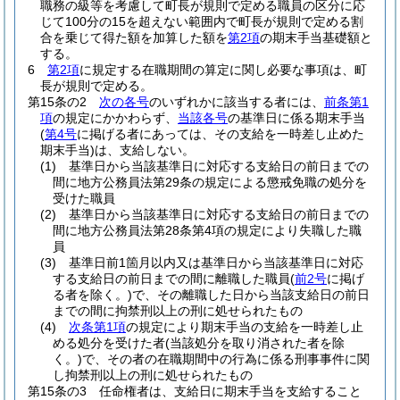
職務の級等を考慮して町長が規則で定める職員の区分に応
じて100分の15を超えない範囲内で町長が規則で定める割
合を乗じて得た額を加算した額を
第2項
の期末手当基礎額と
する。
6
第2項
に規定する在職期間の算定に関し必要な事項は、町
長が規則で定める。
第15条の2
次の各号
のいずれかに該当する者には、
前条第1
項
の規定にかかわらず、
当該各号
の基準日に係る期末手当
(
第4号
に掲げる者にあっては、その支給を一時差し止めた
期末手当)
は、支給しない。
(1)
基準日から当該基準日に対応する支給日の前日までの
間に地方公務員法第29条の規定による懲戒免職の処分を
受けた職員
(2)
基準日から当該基準日に対応する支給日の前日までの
間に地方公務員法第28条第4項の規定により失職した職
員
(3)
基準日前1箇月以内又は基準日から当該基準日に対応
する支給日の前日までの間に離職した職員
(
前2号
に掲げ
る者を除く。)
で、その離職した日から当該支給日の前日
までの間に拘禁刑以上の刑に処せられたもの
(4)
次条第1項
の規定により期末手当の支給を一時差し止
める処分を受けた者
(当該処分を取り消された者を除
く。)
で、その者の在職期間中の行為に係る刑事事件に関
し拘禁刑以上の刑に処せられたもの
第15条の3
任命権者は、支給日に期末手当を支給すること