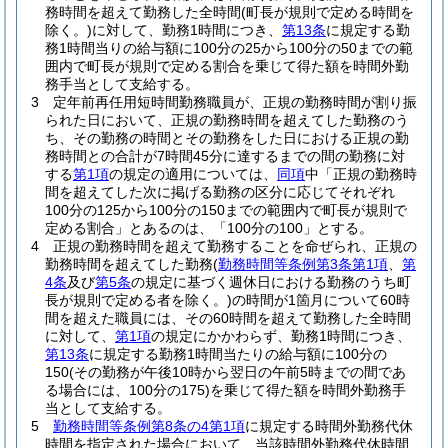
務時間を超えて勤務した全時間
(町長が規則で定める時間を
除く。)
に対して、勤務1時間につき、
第13条
に規定する勤
務1時間当りの給与額に100分の25から100分の50までの範
囲内で町長が規則で定める割合を乗じて得た額を時間外勤
務手当として支給する。
3
定年前再任用短時間勤務職員が、正規の勤務時間が割り振
られた日において、正規の勤務時間を超えてした勤務のう
ち、その勤務の時間とその勤務をした日における正規の勤
務時間との合計が7時間45分に達するまでの間の勤務に対
する
第1項
の規定の適用については、
同項
中「正規の勤務時
間を超えてした次に掲げる勤務の区分に応じてそれぞれ
100分の125から100分の150までの範囲内で町長が規則で
定める割合」とあるのは、「100分の100」とする。
4
正規の勤務時間を超えて勤務することを命ぜられ、正規の
勤務時間を超えてした勤務
(
勤務時間等条例第3条第1項
、
第
4条
及び
第5条
の規定に基づく週休日における勤務のうち町
長が規則で定める者を除く。)
の時間が1箇月について60時
間を超えた職員には、その60時間を超えて勤務した全時間
に対して、
第1項
の規定にかかわらず、勤務1時間につき、
第13条
に規定する勤務1時間当たりの給与額に100分の
150
(その勤務が午後10時から翌日の午前5時までの間であ
る場合には、100分の175)
を乗じて得た額を時間外勤務手
当として支給する。
5
勤務時間等条例第8条の4第1項
に規定する時間外勤務代休
時間を指定された場合において、当該時間外勤務代休時間