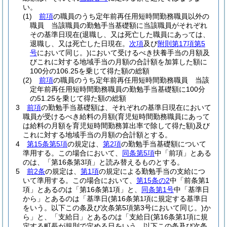
い。
(1)
前項
の職員のうち定年前再任用短時間勤務職員以外の
職員 当該職員の勤勉手当基礎額に当該職員がそれぞれ
その基準日現在
(退職し、又は死亡した職員にあっては、
退職し、又は死亡した日現在。
次項
及び
附則第17項第5
号
において同じ。)
において受けるべき扶養手当の月額及
びこれに対する地域手当の月額の合計額を加算した額に
100分の106.25を乗じて得た額の総額
(2)
前項
の職員のうち定年前再任用短時間勤務職員 当該
定年前再任用短時間勤務職員の勤勉手当基礎額に100分
の51.25を乗じて得た額の総額
3
前項
の勤勉手当基礎額は、それぞれの基準日現在において
職員が受けるべき給料の月額
(育児短時間勤務職員にあって
は給料の月額を育児短時間勤務算出率で除して得た額)
及び
これに対する地域手当の月額の合計額とする。
4
第15条第5項
の規定は、
第2項
の勤勉手当基礎額について
準用する。
この場合において、
同条第5項
中「前項」とある
のは、「第16条第3項」と読み替えるものとする。
5
前2条
の規定は、
第1項
の規定による勤勉手当の支給につ
いて準用する。
この場合において、
第15条の2
中「前条第1
項」とあるのは「第16条第1項」と、
同条第1号
中「基準日
から」とあるのは「基準日
(第16条第1項に規定する基準日
をいう。以下この条及び次条第5項第3号において同じ。)
か
ら」と、「支給日」とあるのは「支給日
(第16条第1項に規
定する町長が規則で定める日をいう。以下この条及び次条