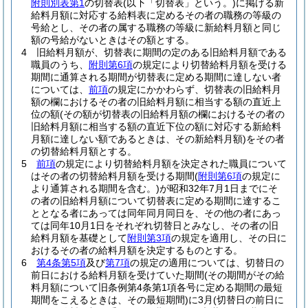
附則別表第1
の切替表
(以下「切替表」という。)
に掲げる新
給料月額に対応する給料表に定めるその者の職務の等級の
号給とし、その者の属する職務の等級に新給料月額と同じ
額の号給がないときはその額とする。
4
旧給料月額が、切替表に期間の定のある旧給料月額である
職員のうち、
附則第6項
の規定により切替給料月額を受ける
期間に通算される期間が切替表に定める期間に達しない者
については、
前項
の規定にかかわらず、切替表の旧給料月
額の欄におけるその者の旧給料月額に相当する額の直近上
位の額
(その額が切替表の旧給料月額の欄におけるその者の
旧給料月額に相当する額の直近下位の額に対応する新給料
月額に達しない額であるときは、その新給料月額)
をその者
の切替給料月額とする。
5
前項
の規定により切替給料月額を決定された職員について
はその者の切替給料月額を受ける期間
(
附則第6項
の規定に
より通算される期間を含む。)
が昭和32年7月1日までにそ
の者の旧給料月額について切替表に定める期間に達するこ
ととなる者にあっては同年同月同日を、その他の者にあっ
ては同年10月1日をそれぞれ切替日とみなし、その者の旧
給料月額を基礎として
附則第3項
の規定を適用し、その日に
おけるその者の給料月額を決定するものとする。
6
第4条第5項
及び
第7項
の規定の適用については、切替日の
前日における給料月額を受けていた期間
(その期間がその給
料月額について旧条例第4条第1項各号に定める期間の最短
期間をこえるときは、その最短期間)
に3月
(切替日の前日に