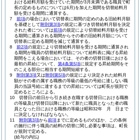
おける給料月額を受けていた期間が3月未満である職員で町
長の定めるものについては6月)
を加えた期間を切替給料月
額を受ける期間に通算する。
7
前項
の場合において切替表に期間の定めのある旧給料月額
を基礎として
附則第3項
の規定に基づき切替給料月額を決定
された者については
前項
の規定により切替給料月額を受け
る期間に通算される期間からその者の旧給料月額について
切替表に定める期間を減じて通算する。
8
前2項
の規定により切替給料月額を受ける期間に通算され
る期間が職員の切替給料月額について給料表に掲げる昇給
期間をこえる場合においては、その者の切替日後における
最初の昇給について、
第4条第5項
に規定する昇給期間をそ
のこえる部分に相当する期間短縮する。
9
附則第3項
又は
附則第5項
の規定により決定された給料月
額がその者の属する職務の等級の最低の号給に達しない職
員の当該号給に達するまでの昇給については町長が規則で
定めるところによる。
10
切替日の前日から引き続き在職する切替日における職務
の等級及び切替日以降において新たに職員となった者の職
員となった日における職務の等級は昭和32年 月 日まで
に決定しなければならない。
11
附則第3項
から
前項
までに定めるもののほか、この条例
の施行に伴う職員の給料の切替に関し必要な事項は、町長
が規則で定める。
(給与の内払)