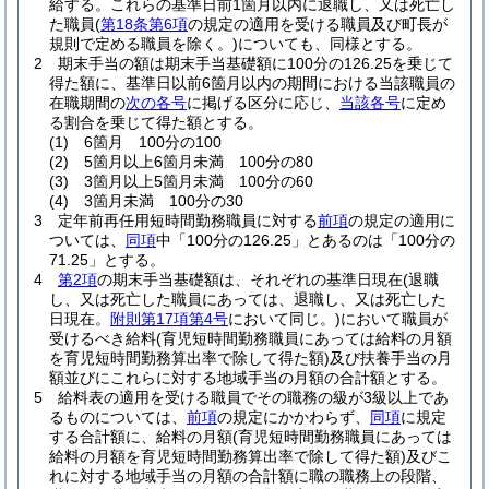
給する。
これらの基準日前1箇月以内に退職し、又は死亡し
た職員
(
第18条第6項
の規定の適用を受ける職員及び町長が
規則で定める職員を除く。)
についても、同様とする。
2
期末手当の額は期末手当基礎額に100分の126.25を乗じて
得た額に、基準日以前6箇月以内の期間における当該職員の
在職期間の
次の各号
に掲げる区分に応じ、
当該各号
に定め
る割合を乗じて得た額とする。
(1)
6箇月 100分の100
(2)
5箇月以上6箇月未満 100分の80
(3)
3箇月以上5箇月未満 100分の60
(4)
3箇月未満 100分の30
3
定年前再任用短時間勤務職員に対する
前項
の規定の適用に
ついては、
同項
中「100分の126.25」とあるのは「100分の
71.25」とする。
4
第2項
の期末手当基礎額は、それぞれの基準日現在
(退職
し、又は死亡した職員にあっては、退職し、又は死亡した
日現在。
附則第17項第4号
において同じ。)
において職員が
受けるべき給料
(育児短時間勤務職員にあっては給料の月額
を育児短時間勤務算出率で除して得た額)
及び扶養手当の月
額並びにこれらに対する地域手当の月額の合計額とする。
5
給料表の適用を受ける職員でその職務の級が3級以上であ
るものについては、
前項
の規定にかかわらず、
同項
に規定
する合計額に、給料の月額
(育児短時間勤務職員にあっては
給料の月額を育児短時間勤務算出率で除して得た額)
及びこ
れに対する地域手当の月額の合計額に職の職務上の段階、