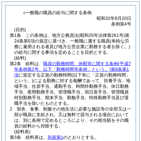
○一般職の職員の給与に関する条例
昭和32年8月20日
条例第4号
(目的)
第1条
この条例は、地方公務員法
(昭和25年法律第261号)
第
24条第5項の規定に基づき、一般職に属する職員
(単純な労
務に雇用される者及び地方公営企業に勤務する者を除く。)
の給与に関する事項を定めることを目的とする。
(給料)
第2条
給料は、
職員の勤務時間、休暇等に関する条例
(平成7
年条例第2号。以下「勤務時間等条例」という。)
第8条第1
項
に規定する正規の勤務時間
(以下単に「正規の勤務時間」
という。)
による勤務に対する報酬であって、扶養手当、地
域手当、住居手当、通勤手当、時間外勤務手当、休日勤務
手当、夜間勤務手当、管理職手当、宿日直手当、管理職員
特別勤務手当、期末手当、勤勉手当、特殊勤務手当及び退
職手当を除いたものとする。
2
宿舎、食事、制服その他生活に必要な施設等の全部又は一
部が職員に支給され、又は無料で貸与される場合において
は、別に条例で定めるところにより、その相当額をその職
員の給料から控除する。
(給料表)
第3条
給料表は、
別表第1
のとおりとする。