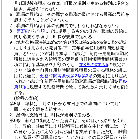
月1日以後在職する者は、町長が規則で定める特別の場合を
除き、昇給を行わない。
6
職員の昇給は、その属する職務の級における最高の号給を
超えて行うことができない。
7
職員の昇給は予算の範囲内で行わなければならない。
8
第3項
から
前項
までに規定するもののほか、職員の昇給に
関し必要な事項は、町長が規則で定める。
9
地方公務員法第22条の4第1項又は第22条の5第1項の規定
により採用された職員
(以下「定年前再任用短時間勤務職
員」という。)
の給料月額は、当該定年前再任用短時間勤務
職員に適用される給料表の定年前再任用短時間勤務職員の
項に掲げる基準給料月額のうち、
第3条の3第2項
の規定に
より当該定年前再任用短時間勤務職員の属する職務の級に
応じた額に、
勤務時間等条例第2条第3項
の規定により定め
られた当該定年前再任用短時間勤務職員の勤務時間を
同条
第1項
に規定する勤務時間で除して得た数を乗じて得た額と
する。
(給料の支給)
第5条
給料は、月の1日から末日までの期間について月1
回、その全額を支給する。
2
給料の支給日は、町長が規則で定める。
第6条
新たに職員となった者には、その日から給料を支給
し、昇給、降給等により給料額に異動を生じた者には、そ
の日から新たに定められた給料を支給する。
ただし、離職
した職員が即日職員になったときは、その日の翌日から給