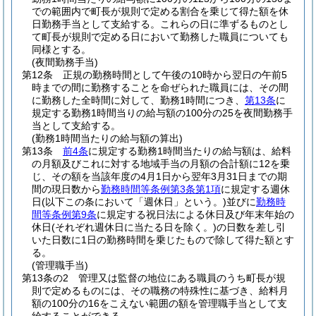
での範囲内で町長が規則で定める割合を乗じて得た額を休
日勤務手当として支給する。
これらの日に準ずるものとし
て町長が規則で定める日において勤務した職員についても
同様とする。
(夜間勤務手当)
第12条
正規の勤務時間として午後の10時から翌日の午前5
時までの間に勤務することを命ぜられた職員には、その間
に勤務した全時間に対して、勤務1時間につき、
第13条
に
規定する勤務1時間当りの給与額の100分の25を夜間勤務手
当として支給する。
(勤務1時間当たりの給与額の算出)
第13条
前4条
に規定する勤務1時間当たりの給与額は、給料
の月額及びこれに対する地域手当の月額の合計額に12を乗
じ、その額を当該年度の4月1日から翌年3月31日までの期
間の現日数から
勤務時間等条例第3条第1項
に規定する週休
日
(以下この条において「週休日」という。)
並びに
勤務時
間等条例第9条
に規定する祝日法による休日及び年末年始の
休日
(それぞれ週休日に当たる日を除く。)
の日数を差し引
いた日数に1日の勤務時間を乗じたもので除して得た額とす
る。
(管理職手当)
第13条の2
管理又は監督の地位にある職員のうち町長が規
則で定めるものには、その職務の特殊性に基づき、給料月
額の100分の16をこえない範囲の額を管理職手当として支