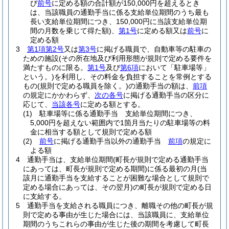
び
前号
に定める額の合計額が150,000円を超えるとき
は、当該職員の通勤手当に係る支給単位期間のうち最も
長い支給単位期間につき、150,000円に当該支給単位期
間の月数を乗じて得た額)
、
第1号
に定める額又は
前号
に
定める額
3
第1項第2号
又は
第3号
に掲げる職員で、自動車等の駐車の
ための施設
(その所在地及び利用形態が規則で定める要件を
満たすものに限る。
第1号
及び
第6項
において「駐車場等」
という。)
を利用し、その料金を負担することを常例とする
もの
(規則で定める職員を除く。)
の通勤手当の額は、
前項
の規定にかかわらず、
次の各号
に掲げる通勤手当の区分に
応じて、
当該各号
に定める額とする。
(1)
駐車場等に係る通勤手当 支給単位期間につき、
5,000円を超えない範囲内で1箇月当たりの駐車場等の料
金に相当する額として規則で定める額
(2)
前号
に掲げる通勤手当以外の通勤手当
前項
の規定に
よる額
4
通勤手当は、支給単位期間
(町長が規則で定める通勤手当
にあっては、町長が規則で定める期間)
に係る最初の月
(当
該月に通勤手当を支給することが困難な場合として規則で
定める場合にあっては、その翌月)
の町長が規則で定める日
に支給する。
5
通勤手当を支給される職員につき、離職その他の町長が規
則で定める事由が生じた場合には、当該職員に、支給単位
期間のうちこれらの事由が生じた後の期間を考慮して町長