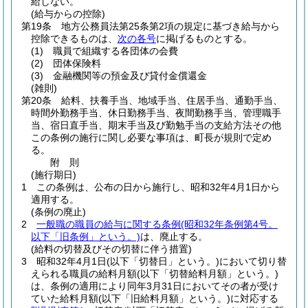
給しない。
(給与からの控除)
第19条
地方公務員法第25条第2項の規定に基づき給与から
控除できるものは、
次の各号
に掲げるものとする。
(1)
職員で組織する各団体の会費
(2)
団体保険料
(3)
金融機関等の預金及び貸付金償還金
(雑則)
第20条
給料、扶養手当、地域手当、住居手当、通勤手当、
時間外勤務手当、休日勤務手当、夜間勤務手当、管理職手
当、宿日直手当、期末手当及び勤勉手当の支給方法その他
この条例の施行に関し必要な事項は、町長が規則で定め
る。
附
則
(施行期日)
1
この条例は、公布の日から施行し、昭和32年4月1日から
適用する。
(条例の廃止)
2
一般職の職員の給与に関する条例
(昭和32年条例第4号。
以下「旧条例」という。)
は、廃止する。
(給料の切替及びその切替に伴う措置)
3
昭和32年4月1日
(以下「切替日」という。)
において切り替
えられる職員の給料月額
(以下「切替給料月額」という。)
は、条例の適用により同年3月31日においてその者が受け
ていた給料月額
(以下「旧給料月額」という。)
に対応する