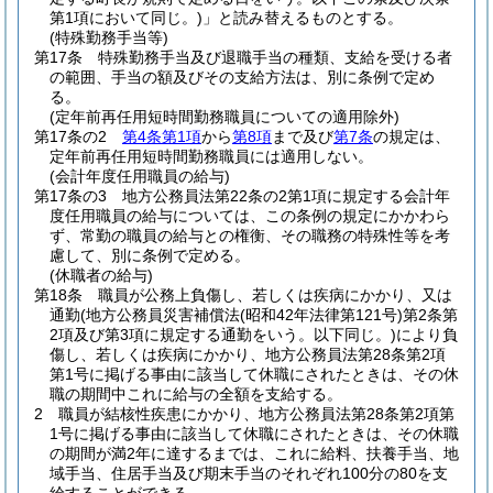
第1項において同じ。)
」と読み替えるものとする。
(特殊勤務手当等)
第17条
特殊勤務手当及び退職手当の種類、支給を受ける者
の範囲、手当の額及びその支給方法は、別に条例で定め
る。
(定年前再任用短時間勤務職員についての適用除外)
第17条の2
第4条第1項
から
第8項
まで及び
第7条
の規定は、
定年前再任用短時間勤務職員には適用しない。
(会計年度任用職員の給与)
第17条の3
地方公務員法第22条の2第1項に規定する会計年
度任用職員の給与については、この条例の規定にかかわら
ず、常勤の職員の給与との権衡、その職務の特殊性等を考
慮して、別に条例で定める。
(休職者の給与)
第18条
職員が公務上負傷し、若しくは疾病にかかり、又は
通勤
(地方公務員災害補償法
(昭和42年法律第121号)
第2条第
2項及び第3項に規定する通勤をいう。以下同じ。)
により負
傷し、若しくは疾病にかかり、地方公務員法第28条第2項
第1号に掲げる事由に該当して休職にされたときは、その休
職の期間中これに給与の全額を支給する。
2
職員が結核性疾患にかかり、地方公務員法第28条第2項第
1号に掲げる事由に該当して休職にされたときは、その休職
の期間が満2年に達するまでは、これに給料、扶養手当、地
域手当、住居手当及び期末手当のそれぞれ100分の80を支