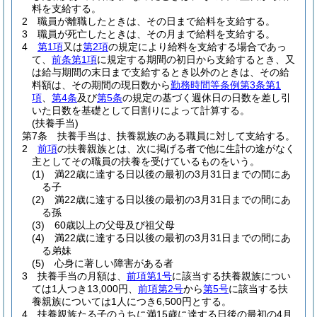
料を支給する。
2
職員が離職したときは、その日まで給料を支給する。
3
職員が死亡したときは、その月まで給料を支給する。
4
第1項
又は
第2項
の規定により給料を支給する場合であっ
て、
前条第1項
に規定する期間の初日から支給するとき、又
は給与期間の末日まで支給するとき以外のときは、その給
料額は、その期間の現日数から
勤務時間等条例第3条第1
項
、
第4条
及び
第5条
の規定の基づく週休日の日数を差し引
いた日数を基礎として日割りによって計算する。
(扶養手当)
第7条
扶養手当は、扶養親族のある職員に対して支給する。
2
前項
の扶養親族とは、次に掲げる者で他に生計の途がなく
主としてその職員の扶養を受けているものをいう。
(1)
満22歳に達する日以後の最初の3月31日までの間にあ
る子
(2)
満22歳に達する日以後の最初の3月31日までの間にあ
る孫
(3)
60歳以上の父母及び祖父母
(4)
満22歳に達する日以後の最初の3月31日までの間にあ
る弟妹
(5)
心身に著しい障害がある者
3
扶養手当の月額は、
前項第1号
に該当する扶養親族につい
ては1人つき13,000円、
前項第2号
から
第5号
に該当する扶
養親族については1人につき6,500円とする。
4
扶養親族たる子のうちに満15歳に達する日後の最初の4月