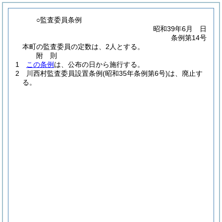
○監査委員条例
昭和39年6月 日
条例第14号
本町の監査委員の定数は、2人とする。
附
則
1
この条例
は、公布の日から施行する。
2
川西村監査委員設置条例
(昭和35年条例第6号)
は、廃止す
る。