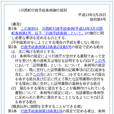
○川西町行政手続条例施行規則
平成13年3月26日
規則第4号
(趣旨)
第1条
この規則
は、
川西町行政手続条例
(平成13年3月川西
町条例第1号。以下「行政手続条例」という。)
の施行に関
し必要な事項を定めるものとする。
(不利益処分をしようとする場合の手続を要しない処分)
第2条
行政手続条例第13条第2項第5号
の規定で定める処分
は、次に掲げる処分とする。
(1)
条例等の規定により行政庁が交付する書類であって交
付を受けた者の資格又は地位を証明するもの
(以下
この号
において「証明書類」という。)
について、条例等の規定
に従い、既に交付した証明書類の記載事項の訂正
(追加を
含む。以下
この号
において同じ。)
をするためにその提出
を命ずる処分及び訂正に代えて新たな証明書類の交付を
する場合に既に交付した証明書類の返納を命ずる処分
(2)
届出をする場合に提出することが義務付けられている
書類について、条例等の規定に従い、当該書類が条例等
に定められた要件に適合することとなるようにその訂正
を命ずる処分
(職員以外に聴聞を主宰することができる者)
第3条
行政手続条例第19条第1項
の規定で定める者は、条例