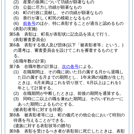
(2)
産業の振興について功績が顕著なもの
(3)
公益に尽力し功績が顕著なもの
(4)
町の行政に貢献し、その功績が顕著なもの
(5)
善行が著しく町民の模範となるもの
(6)
前各号
のほか、特に表彰することが適当と認めるもの
(表彰の実施)
第5条
表彰は、町長が表彰状に記念品を添えて行う。
(表彰審査委員会)
第6条
表彰する個人及び団体
(以下「被表彰者等」という。)
の選考は、審査委員会を設けてこれを審査するものとす
る。
(在職年数の計算)
第7条
在職年数の計算は、
次の各号
による。
(1)
在職期間は、その職に就いた日の属する月から退職し
た日の属する月までの期間とし、1年未満の端数が生じた
ときは、6月未満はこれを切り捨て、6月以上はこれを1
年として計算する。
(2)
在職期間が中断したときは、前後の期間を通算する。
(3)
同時に二以上の職を兼ねた期間は、そのいずれか一に
あった期間によるものとする。
(被表彰者等に対する待遇)
第8条
被表彰者等には、町の儀式その他公会において特別の
待遇を与えることができる。
(遺族に対する表彰状等の贈与)
第9条
表彰を受けるべき者が表彰前に死亡したときは、表彰