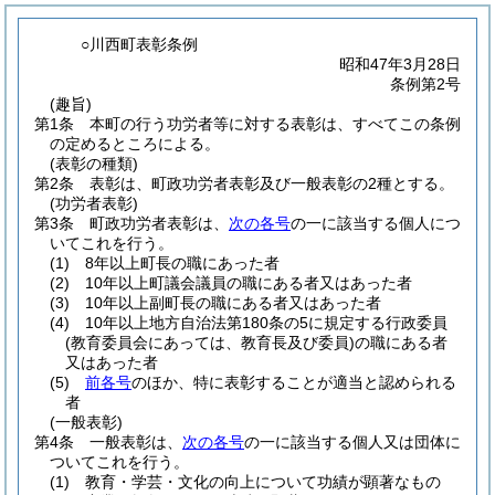
○川西町表彰条例
昭和47年3月28日
条例第2号
(趣旨)
第1条
本町の行う功労者等に対する表彰は、すべてこの条例
の定めるところによる。
(表彰の種類)
第2条
表彰は、町政功労者表彰及び一般表彰の2種とする。
(功労者表彰)
第3条
町政功労者表彰は、
次の各号
の一に該当する個人につ
いてこれを行う。
(1)
8年以上町長の職にあった者
(2)
10年以上町議会議員の職にある者又はあった者
(3)
10年以上副町長の職にある者又はあった者
(4)
10年以上地方自治法第180条の5に規定する行政委員
(教育委員会にあっては、教育長及び委員)
の職にある者
又はあった者
(5)
前各号
のほか、特に表彰することが適当と認められる
者
(一般表彰)
第4条
一般表彰は、
次の各号
の一に該当する個人又は団体に
ついてこれを行う。
(1)
教育・学芸・文化の向上について功績が顕著なもの