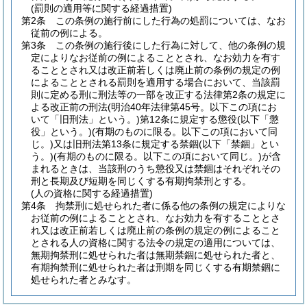
(罰則の適用等に関する経過措置)
第2条
この条例の施行前にした行為の処罰については、なお
従前の例による。
第3条
この条例の施行後にした行為に対して、他の条例の規
定によりなお従前の例によることとされ、なお効力を有す
ることとされ又は改正前若しくは廃止前の条例の規定の例
によることとされる罰則を適用する場合において、当該罰
則に定める刑に刑法等の一部を改正する法律第2条の規定に
よる改正前の刑法
(明治40年法律第45号。以下この項にお
いて「旧刑法」という。)
第12条に規定する懲役
(以下「懲
役」という。)
(有期のものに限る。以下この項において同
じ。)
又は旧刑法第13条に規定する禁錮
(以下「禁錮」とい
う。)
(有期のものに限る。以下この項において同じ。)
が含
まれるときは、当該刑のうち懲役又は禁錮はそれぞれその
刑と長期及び短期を同じくする有期拘禁刑とする。
(人の資格に関する経過措置)
第4条
拘禁刑に処せられた者に係る他の条例の規定によりな
お従前の例によることとされ、なお効力を有することとさ
れ又は改正前若しくは廃止前の条例の規定の例によること
とされる人の資格に関する法令の規定の適用については、
無期拘禁刑に処せられた者は無期禁錮に処せられた者と、
有期拘禁刑に処せられた者は刑期を同じくする有期禁錮に
処せられた者とみなす。