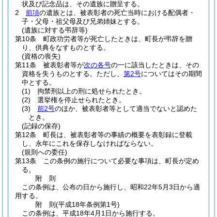
状及び記念品は、その遺族に贈呈する。
2
前項
の遺族とは、被表彰者の死亡当時における配偶者・
子・父母・祖父母及び兄弟姉妹とする。
(遺族に対する弔辞等)
第10条
町政功労者等が死亡したときは、町長が弔辞を贈
り、供典をなすものとする。
(資格の喪失)
第11条
被表彰者等が
次の各号
の一に該当したときは、その
資格を失うものとする。
ただし、
第2号
についてはその期間
中とする。
(1)
拘禁刑以上の刑に処せられたとき。
(2)
選挙権を停止せられたとき。
(3)
前2号
のほか、被表彰者等として適当でないと認めた
とき。
(記録の保存)
第12条
町長は、被表彰者等の事績の概要を表彰録に登載
し、永年にこれを保存しなければならない。
(規則への委任)
第13条
この条例の施行について必要な事項は、町長が定め
る。
附
則
この条例は、公布の日から施行し、昭和22年5月3日から適
用する。
附
則
(平成18年
条例第1号)
この条例は、平成18年4月1日から施行する。