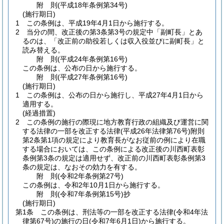
附
則
(平成18年
条例第34号)
(施行期日)
1
この条例は、平成19年4月1日から施行する。
2
当分の間、改正後の第3条第3号の規定中「副町長」とあ
るのは、「改正前の助役若しくは収入役並びに副町長」と
読み替える。
附
則
(平成24年
条例第16号)
この条例は、公布の日から施行する。
附
則
(平成27年
条例第16号)
(施行期日)
1
この条例は、公布の日から施行し、平成27年4月1日から
適用する。
(経過措置)
2
この条例の施行の際現に地方教育行政の組織及び運営に関
する法律の一部を改正する法律
(平成26年法律第76号)
附則
第2条第1項の規定により教育長がなお従前の例により在職
する場合においては、この条例による改正後の川西町表彰
条例第3条の規定は適用せず、改正前の川西町表彰条例第3
条の規定は、なおその効力を有する。
附
則
(令和2年
条例第27号)
この条例は、令和2年10月1日から施行する。
附
則
(令和7年
条例第15号)
抄
(施行期日)
第1条
この条例は、刑法等の一部を改正する法律
(令和4年法
律第67号)
の施行の日
(令和7年6月1日)
から施行する。