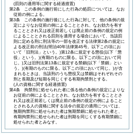
(罰則の適用等に関する経過措置)
第2条
この条例の施行前にした行為の処罰については、なお
従前の例による。
第3条
この条例の施行後にした行為に対して、他の条例の規
定によりなお従前の例によることとされ、なお効力を有す
ることとされ又は改正前若しくは廃止前の条例の規定の例
によることとされる罰則を適用する場合において、当該罰
則に定める刑に刑法等の一部を改正する法律第2条の規定に
よる改正前の刑法
(明治40年法律第45号。以下この項にお
いて「旧刑法」という。)
第12条に規定する懲役
(以下「懲
役」という。)
(有期のものに限る。以下この項において同
じ。)
又は旧刑法第13条に規定する禁錮
(以下「禁錮」とい
う。)
(有期のものに限る。以下この項において同じ。)
が含
まれるときは、当該刑のうち懲役又は禁錮はそれぞれその
刑と長期及び短期を同じくする有期拘禁刑とする。
(人の資格に関する経過措置)
第4条
拘禁刑に処せられた者に係る他の条例の規定によりな
お従前の例によることとされ、なお効力を有することとさ
れ又は改正前若しくは廃止前の条例の規定の例によること
とされる人の資格に関する法令の規定の適用については、
無期拘禁刑に処せられた者は無期禁錮に処せられた者と、
有期拘禁刑に処せられた者は刑期を同じくする有期禁錮に
処せられた者とみなす。