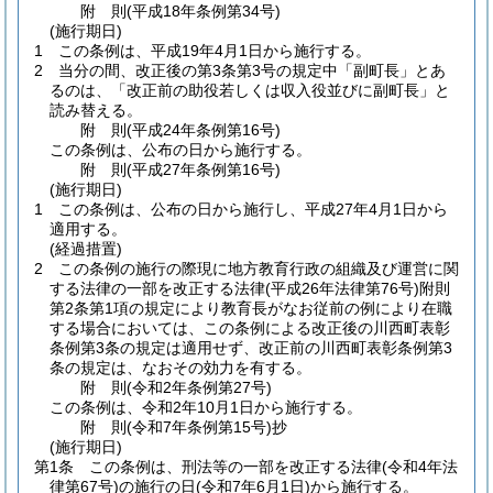
附
則
(平成18年
条例第34号)
(施行期日)
1
この条例は、平成19年4月1日から施行する。
2
当分の間、改正後の第3条第3号の規定中「副町長」とあ
るのは、「改正前の助役若しくは収入役並びに副町長」と
読み替える。
附
則
(平成24年
条例第16号)
この条例は、公布の日から施行する。
附
則
(平成27年
条例第16号)
(施行期日)
1
この条例は、公布の日から施行し、平成27年4月1日から
適用する。
(経過措置)
2
この条例の施行の際現に地方教育行政の組織及び運営に関
する法律の一部を改正する法律
(平成26年法律第76号)
附則
第2条第1項の規定により教育長がなお従前の例により在職
する場合においては、この条例による改正後の川西町表彰
条例第3条の規定は適用せず、改正前の川西町表彰条例第3
条の規定は、なおその効力を有する。
附
則
(令和2年
条例第27号)
この条例は、令和2年10月1日から施行する。
附
則
(令和7年
条例第15号)
抄
(施行期日)
第1条
この条例は、刑法等の一部を改正する法律
(令和4年法
律第67号)
の施行の日
(令和7年6月1日)
から施行する。