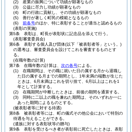
(2)
産業の振興について功績が顕著なもの
(3)
公益に尽力し功績が顕著なもの
(4)
町の行政に貢献し、その功績が顕著なもの
(5)
善行が著しく町民の模範となるもの
(6)
前各号
のほか、特に表彰することが適当と認めるもの
(表彰の実施)
第5条
表彰は、町長が表彰状に記念品を添えて行う。
(表彰審査委員会)
第6条
表彰する個人及び団体
(以下「被表彰者等」という。)
の選考は、審査委員会を設けてこれを審査するものとす
る。
(在職年数の計算)
第7条
在職年数の計算は、
次の各号
による。
(1)
在職期間は、その職に就いた日の属する月から退職し
た日の属する月までの期間とし、1年未満の端数が生じた
ときは、6月未満はこれを切り捨て、6月以上はこれを1
年として計算する。
(2)
在職期間が中断したときは、前後の期間を通算する。
(3)
同時に二以上の職を兼ねた期間は、そのいずれか一に
あった期間によるものとする。
(被表彰者等に対する待遇)
第8条
被表彰者等には、町の儀式その他公会において特別の
待遇を与えることができる。
(遺族に対する表彰状等の贈与)
第9条
表彰を受けるべき者が表彰前に死亡したときは、表彰