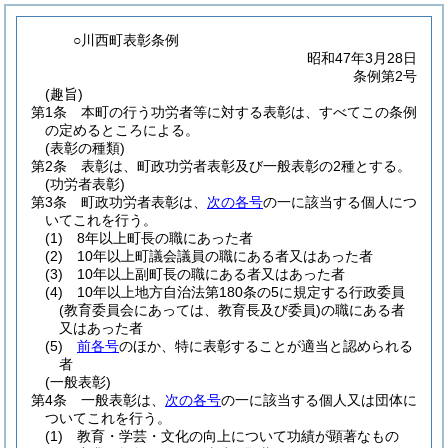
○川西町表彰条例
昭和47年3月28日
条例第2号
(趣旨)
第1条
本町の行う功労者等に対する表彰は、すべてこの条例
の定めるところによる。
(表彰の種類)
第2条
表彰は、町政功労者表彰及び一般表彰の2種とする。
(功労者表彰)
第3条
町政功労者表彰は、
次の各号
の一に該当する個人につ
いてこれを行う。
(1)
8年以上町長の職にあった者
(2)
10年以上町議会議員の職にある者又はあった者
(3)
10年以上副町長の職にある者又はあった者
(4)
10年以上地方自治法第180条の5に規定する行政委員
(教育委員会にあっては、教育長及び委員)
の職にある者
又はあった者
(5)
前各号
のほか、特に表彰することが適当と認められる
者
(一般表彰)
第4条
一般表彰は、
次の各号
の一に該当する個人又は団体に
ついてこれを行う。
(1)
教育・学芸・文化の向上について功績が顕著なもの