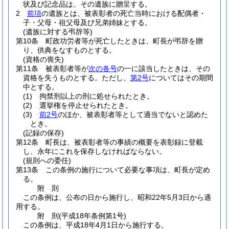
状及び記念品は、その遺族に贈呈する。
2
前項
の遺族とは、被表彰者の死亡当時における配偶者・
子・父母・祖父母及び兄弟姉妹とする。
(遺族に対する弔辞等)
第10条
町政功労者等が死亡したときは、町長が弔辞を贈
り、供典をなすものとする。
(資格の喪失)
第11条
被表彰者等が
次の各号
の一に該当したときは、その
資格を失うものとする。
ただし、
第2号
についてはその期間
中とする。
(1)
拘禁刑以上の刑に処せられたとき。
(2)
選挙権を停止せられたとき。
(3)
前2号
のほか、被表彰者等として適当でないと認めた
とき。
(記録の保存)
第12条
町長は、被表彰者等の事績の概要を表彰録に登載
し、永年にこれを保存しなければならない。
(規則への委任)
第13条
この条例の施行について必要な事項は、町長が定め
る。
附
則
この条例は、公布の日から施行し、昭和22年5月3日から適
用する。
附
則
(平成18年
条例第1号)
この条例は、平成18年4月1日から施行する。